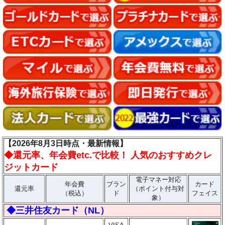
【2026年8月3日時点・最新情報】
◆
還元率、年会費etc.で比較！ 人気のおすすめクレ
ジットカード
電子マネー対応
年会費
ブラン
カード
還元率
（ポイント付与対
（税込）
ド
フェイス
象）
◆三井住友カード（NL）