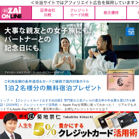
証券会社
クレジット
株主優待
比較
カード比較
トップ
＞
【クレジットカードおすすめ比較】専門家が人気クレカの還元率や年会費＆選び方を解
説！[2026年]
＞
クレジットカード活用術
＞ Apple Payを実際に使ってわかった！ リアルでもネ
ットでもApple Payで使えて、還元率が高い、お得なクレジットカードとは？