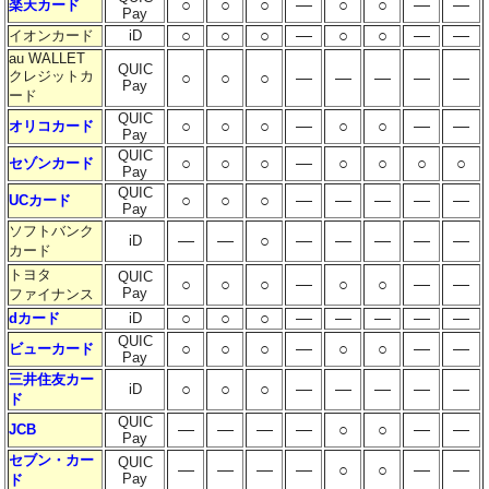
○
○
○
―
○
○
―
―
楽天カード
Pay
○
○
○
―
○
○
―
―
イオンカード
iD
au WALLET
QUIC
クレジットカ
○
○
○
―
―
―
―
―
Pay
ード
QUIC
○
○
○
―
○
○
―
―
オリコカード
Pay
QUIC
○
○
○
―
○
○
○
○
セゾンカード
Pay
QUIC
○
○
○
―
―
―
―
―
UCカード
Pay
ソフトバンク
―
―
○
―
―
―
―
―
iD
カード
トヨタ
QUIC
○
○
○
―
○
○
―
―
Pay
ファイナンス
○
○
○
―
―
―
―
―
dカード
iD
QUIC
○
○
○
―
○
○
―
―
ビューカード
Pay
三井住友カー
○
○
○
―
―
―
―
―
iD
ド
QUIC
―
―
―
―
○
○
―
―
JCB
Pay
セブン・カー
QUIC
―
―
―
―
○
○
―
―
Pay
ド