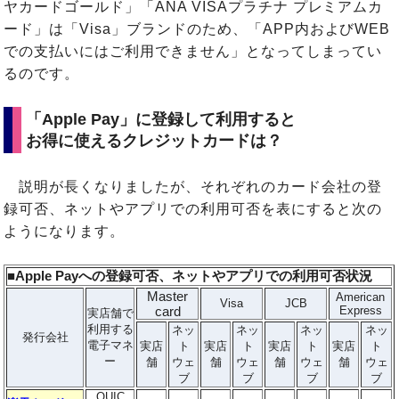
ヤカードゴールド」「ANA VISAプラチナ プレミアムカ
ード」は「Visa」ブランドのため、「APP内およびWEB
での支払いにはご利用できません」となってしまってい
るのです。
「Apple Pay」に登録して利用すると
お得に使えるクレジットカードは？
説明が長くなりましたが、それぞれのカード会社の登
録可否、ネットやアプリでの利用可否を表にすると次の
ようになります。
■Apple Payへの登録可否、ネットやアプリでの利用可否状況
Master
American
Visa
JCB
card
Express
実店舗で
利用する
ネッ
ネッ
ネッ
ネッ
発行会社
電子マネ
実店
ト
実店
ト
実店
ト
実店
ト
ー
舗
ウェ
舗
ウェ
舗
ウェ
舗
ウェ
ブ
ブ
ブ
ブ
QUIC