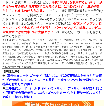
ード。年会費5500円（税込）だが、
年間100万円を利用すると
、次
（※1）
年度から年会費が“永年無料”になるうえに、1万ポイントが「継続特典」
としてもらえるのが大きな魅力
！ さらに、通常還元率は0.5％と一般的な
クレジットカードと同等だが、スマートフォンに「三井住友カード ゴー
ルド（NL）」を登録して「Visaのタッチ決済」や「Mastercardタッチ決
済」を利用、またはモバイルオーダーで支払えば、
セブン‐イレブン、ロ
ーソン、マクドナルド、サイゼリヤ、バーミヤンなど、対象のコンビニ
や飲食店では還元率7％に大幅アップ
するなど、ポイントも貯まり
（※2）
やすくてお得！
※1 対象取引などの詳細は、三井住友カードの公式サイトで要確認。※2 セブン‐イレブン、ロ
ーソン、マクドナルドなどの対象のコンビニ・飲食店で、スマートフォンでのVisaのタッチ決
済やMastercardタッチ決済、またはモバイルオーダーを利用すると7％還元（「1ポイント＝1
円相当」のポイントや景品などに交換した場合の還元率（通常獲得ポイント分を含む）。一部
店舗および一定金額を超える支払いでは指定の決済方法を利用できない場合、または指定のポ
イント還元にならない場合あり。カード現物のタッチ決済、iD、カードの差し込み、磁気取引
による決済は7％還元の対象外。Google PayやSamsung WalletではMastercardタッチ決済は利
用不可。スマホのタッチ決済の対象店舗とモバイルオーダーの対象店舗は異なる。詳しくはサ
ービス詳細ページを要確認。）
【
関連記事
】
◆
｢三井住友カード ゴールド（NL）｣は、年100万円以上を使うと年会費
が“永年無料”に！ コンビニで7％還元、空港ラウンジや旅行保険などの
特典も付帯してお得！
◆
三井住友カード ゴールド（NL）のメリット･デメリットを解説！ 同じ
く“実質”年会費が無料の｢エポスゴールドカード｣と付帯サービスなどを
比較して魅力を解剖！