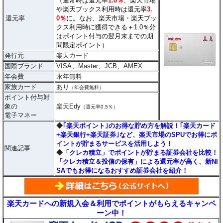
（通常時は還元率
1.0％
、楽天市場
や楽天ブックス利用時は還元率
3.
還元率
0％
に。なお、楽天市場・楽天ブッ
クス利用時に獲得できる＋1.0％分
はポイント付与の翌月末までの期
間限定ポイント）
発行元
楽天カード
国際ブランド
VISA、Master、JCB、AMEX
年会費
永年無料
家族カード
あり
（年会費無料）
ポイント付与対
象の
楽天Edy
（還元率0.5％）
電子マネー
◆
｢楽天ポイント｣のお得な貯め方を解説！｢楽天カード
+楽天銀行+楽天証券｣など、楽天市場のSPUでお得にポ
イントが貯まるサービスを活用しよう！
関連記事
◆
「クレカ積立」でポイントが貯まる証券会社を比較！
「クレカ積立＆投信の保有」による還元率が高く、新NI
SAでもお得になるおすすめ証券会社を紹介！
楽天カードへの新規入会＆利用でポイントがもらえるキャンペ
ーン中！