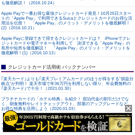
も徹底解説！（2016.10.24）
Apple Payで一番お得な最強クレジットカード発見！10月25日スター
トの「Apple Pay」で利用できるSuicaとクレジットカードのお得な活
用法を伝授！ 「Apple Pay」のメリット・デメリットを徹底解明！
(2)（2016.10.21）
Apple Payに登録できて得するクレジットカードは？ iPhoneでクレ
ジットカードや電子マネーを利用して 決済できる「Apple Pay」の
長所や短所を徹底解説！ 「Apple Pay」のメリット・デメリットを
徹底解明！(1)（2016.10.13）
クレジットカード活用術 バックナンバー
｢楽天カード｣よりも｢楽天プレミアムカード｣のほうが得をする“損益分
岐点”が判明！ 楽天市場で年36万円を利用しない限り、年会費無料の
｢楽天カード｣で十分！（2021.01.30）
プラチナカードの「ホテル特典」を紹介！ 宿泊代金の割引だけでな
く、朝食無料やレイトチェックアウト、部屋のアップグレードなど、
お得な特典を活用しよう（2020.01.03）
「キャッシュレス・消費者還元事業」を詳しく解説！ クレジットカ
ードや電子マネーなど「キャッシュレス 決済」をすると2～5％も得
する仕組みを活用しよう！（2019.12.30）