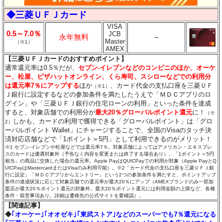
◆三菱ＵＦＪカード
VISA
0.5～7.0％
JCB
永年無料
－
Master
（※1）
AMEX
【三菱ＵＦＪカードのおすすめポイント】
通常還元率は0.5％だが、
セブン‐イレブンなどのコンビニのほか、オーケ
ー、松屋、ピザハットオンライン、くら寿司、スシローなどでの利用分
は還元率7％にアップする
ほか
、カード代金の支払口座を三菱ＵＦ
（※1）
Ｊ銀行に設定するなどの参加条件を満たしたうえで「ＭＤＣアプリのロ
グイン」や「三菱ＵＦＪ銀行の住宅ローンの利用」といった条件を達成
すると、対象店舗での利用分が
最大20％グローバルポイント還元
に！
（※
しかも、カードの利用で獲得できる「グローバルポイント」は「グロ
2）
ーバルポイント Wallet」にチャージすることで、全国のVisaのタッチ決
済対応店舗などで「1ポイント＝5円」として利用できるのがメリット！
※1 セブン‐イレブンや松屋などでは還元率7％。対象店舗によってはアメリカン・エキスプレ
スのカードは優遇対象外（予告なく内容を変更または終了する場合あり）。「1ポイント＝5円
相当」の商品に交換した場合の還元率。Apple PayはQUICPayでの利用が対象（Apple PayとQ
UICPayはMastercardまたはVisaのみ利用可能）。※2「カード代金の支払口座を三菱ＵＦＪ銀
行に設定」「ＭＤＣアプリからエントリー」という2つの参加条件を満たすと、ポイントアップ
条件の達成状況に応じて対象店舗での還元率が最大20％にアップ（AMEXブランドのみ一部加
盟店が最大20％ポイント還元の対象外。最大20％ポイント還元には利用金額の上限など、各種
条件・留意事項あり。詳細は遷移先の公式サイトを要確認）。
【関連記事】
◆
｢オーケー｣｢オオゼキ｣｢東武ストア｣などのスーパーでも7％還元になる