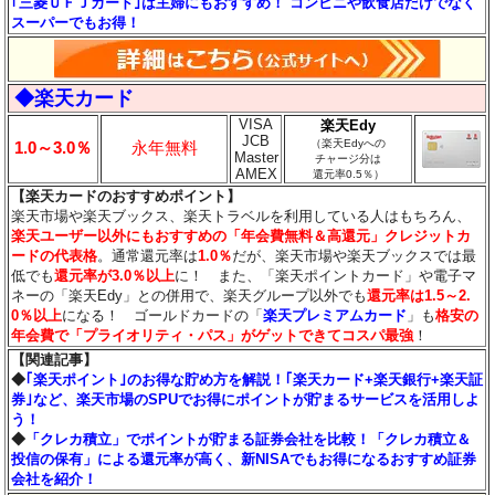
｢三菱ＵＦＪカード｣は主婦にもおすすめ！ コンビニや飲食店だけでなく
スーパーでもお得！
◆楽天カード
VISA
楽天Edy
JCB
（楽天Edyへの
1.0～3.0％
永年無料
Master
チャージ分は
AMEX
還元率0.5％）
【楽天カードのおすすめポイント】
楽天市場や楽天ブックス、楽天トラベルを利用している人はもちろん、
楽天ユーザー以外にもおすすめの「年会費無料＆高還元」クレジットカ
ードの代表格
。通常還元率は
1.0％
だが、楽天市場や楽天ブックスでは最
低でも
還元率が3.0％
以上
に！ また、「楽天ポイントカード」や電子マ
ネーの「楽天Edy」との併用で、楽天グループ以外でも
還元率は1.5～2.
0％以上
になる！ ゴールドカードの「
楽天プレミアムカード
」も
格安の
年会費で「プライオリティ・パス」がゲットできてコスパ最強
！
【関連記事】
◆
｢楽天ポイント｣のお得な貯め方を解説！｢楽天カード+楽天銀行+楽天証
券｣など、楽天市場のSPUでお得にポイントが貯まるサービスを活用しよ
う！
◆
「クレカ積立」でポイントが貯まる証券会社を比較！「クレカ積立＆
投信の保有」による還元率が高く、新NISAでもお得になるおすすめ証券
会社を紹介！