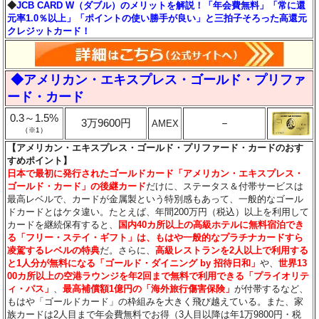
◆
JCB CARD W（ダブル）のメリットを解説！「年会費無料」「常に還
元率1.0％以上」「ポイントの使い勝手が良い」と三拍子そろった高還元
クレジットカード！
◆アメリカン・エキスプレス・ゴールド・プリファ
ード・カード
0.3～1.5%
3万9600円
－
AMEX
（※1）
【アメリカン・エキスプレス・ゴールド・プリファード・カードのおす
すめポイント】
日本で最初に発行されたゴールドカード「アメリカン・エキスプレス・
ゴールド・カード」の後継カード
だけに、ステータス＆付帯サービスは
最高レベルで、カードが金属製という特別感もあって、一般的なゴール
ドカードとはケタ違い。たとえば、年間200万円（税込）以上を利用して
カードを継続保有すると、
国内40カ所以上の高級ホテルに無料宿泊でき
る「フリー・ステイ・ギフト」は、もはや一般的なプラチナカードすら
凌駕するレベルの特典
だ。さらに、
高級レストランを2人以上で利用する
と1人分が無料になる「ゴールド・ダイニング by 招待日和」
や、
世界13
00カ所以上の空港ラウンジを年2回まで無料で利用できる「プライオリテ
ィ・パス」
、
最高補償額1億円の「海外旅行傷害保険」
が付帯するなど、
もはや「ゴールドカード」の枠組みを大きく飛び越えている。また、家
族カードは2人目まで年会費無料でお得（3人目以降は年1万9800円・税