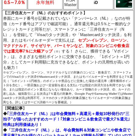
VISA
0.5～7.0％
永年無料
iD
Master
【三井住友カード（NL）のおすすめポイント】
券面にカード番号が記載されていない「ナンバーレス（NL）」なのが特
徴（カード番号はアプリで確認可能）。通常還元率は0.5％と一般的なク
レジットカードと同等だが、スマートフォンに「三井住友カード（N
L）」を登録して「Visaのタッチ決済」や「Mastercardタッチ決済」を利
用、またはモバイルオーダーで支払えば、
セブン‐イレブン、ローソン、
マクドナルド、サイゼリヤ、バーミヤンなど、対象のコンビニや飲食店
では還元率7％に大幅アップ
する！ さらに、獲得できる「Vポイン
（※）
ト」は、さまざまな他社ポイントに交換できるほか、「1ポイント＝1円
分」としてカード利用額に充当できるなど、ポイントの汎用性が高いの
も魅力！
※セブン‐イレブン、ローソン、マクドナルドなどの対象のコンビニ・飲食店で、スマートフォ
ンでのVisaのタッチ決済やMastercardタッチ決済、またはモバイルオーダーを利用すると7％還
元（「1ポイント＝1円相当」のポイントや景品などに交換した場合の還元率（通常獲得ポイン
ト分を含む）。一部店舗および一定金額を超える支払いでは指定の決済方法を利用できない場
合、または指定のポイント還元にならない場合あり。カード現物のタッチ決済、iD、カードの
差し込み、磁気取引による決済は7％還元の対象外。Google PayやSamsung WalletではMaster
cardタッチ決済は利用不可。スマホのタッチ決済の対象店舗とモバイルオーダーの対象店舗は
異なる。詳しくはサービス詳細ページを要確認。）
【
関連記事
】
◆
｢三井住友カード（NL）｣は年会費無料＋高還元＋最短10秒発行の“三
拍子”が揃ったおすすめカード！｢対象コンビニ＆飲食店で最大7％還元｣
特典は利用価値あり！
◆
「三井住友カード（NL）」は、年会費無料＆対象コンビニや飲食店で
還元率7％のお得なクレジットカード！カード情報を記載していないので