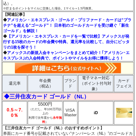
込）。
※貯まるポイントをマイルに交換した場合。1マイル＝1.5円換算。
【関連記事】
◆
アメリカン・エキスプレス・ゴールド・プリファード・カードは“プラ
チナ”を超える“ゴールド”！ 日本初のゴールドカードを受け継ぐ「新生
ゴールド」を解説！
◆
【アメリカン・エキスプレス・カードを一覧で比較】アメックスが発
行する15枚のカードの年会費や特典、還元率を比較して、自分にピッタ
リの1枚を探そう！
◆
アメックスの新規入会キャンペーンをまとめて紹介！｢アメリカン･エ
キスプレス｣の入会特典で、ポイントやマイルをお得に獲得しよう！
電子マネー対応
年会費
ブラン
カード
還元率
（ポイント付与対
（税込）
ド
フェイス
象）
◆三井住友カード ゴールド（NL）
5500円
0.5～7.
（ただし、年100万円以
VISA
iD
上の
Master
0％
利用で次年度から
永年無
料
）
【三井住友カード ゴールド（NL）のおすすめポイント】
券面にカード番号が記載されていない“ナンバーレス（NL）”のゴールドカ