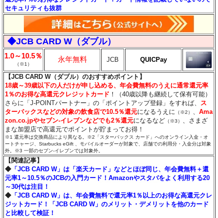
セキュリティも抜群
◆JCB CARD W（ダブル）
1.0～10.5％
永年無料
JCB
QUICPay
（※1）
【JCB CARD W（ダブル）のおすすめポイント】
18歳～39歳以下の人だけが申し込める、年会費無料のうえに通常還元率
1％のお得な高還元クレジットカード
！（40歳以降も継続して保有可能）
さらに「J-POINTパートナー」の「ポイントアップ登録」をすれば、
ス
ターバックスなどの対象の飲食店で10.5％還元
になるうえに
、
Ama
（※2）
zon.co.jpやセブン‐イレブンなどでも2％還元
になるなど
、さまざ
（※3）
まな加盟店で高還元でポイントが貯まってお得！
※1 還元率は交換商品により異なる。※2「スターバックス カード」へのオンライン入金・オ
ートチャージ、Starbucks eGift 、モバイルオーダーが対象で、店舗での利用分・入金分は対象
外。※3 一部のセブン‐イレブンでは対象外。
【関連記事】
◆
「JCB CARD W」は「楽天カード」などとほぼ同じ、年会費無料＋還
元率1～10.5％のJCBの入門カード！Amazonやスタバをよく利用する20
～30代は注目！
◆
「JCB CARD W」は、年会費無料で還元率1％以上のお得な高還元クレ
ジットカード！「JCB CARD W」のメリット・デメリットを他のカード
と比較して検証！