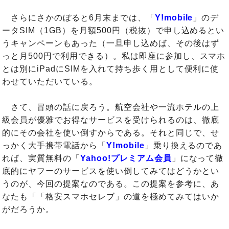
さらにさかのぼると6月末までは、「
Y!mobile
」のデ
ータSIM（1GB）を月額500円（税抜）で申し込めるとい
うキャンペーンもあった（一旦申し込めば、その後はず
っと月500円で利用できる）。私は即座に参加し、スマホ
とは別にiPadにSIMを入れて持ち歩く用として便利に使
わせていただいている。
さて、冒頭の話に戻ろう。航空会社や一流ホテルの上
級会員が優雅でお得なサービスを受けられるのは、徹底
的にその会社を使い倒すからである。それと同じで、せ
っかく大手携帯電話から「
Y!mobile
」乗り換えるのであ
れば、実質無料の「
Yahoo!プレミアム会員
」になって徹
底的にヤフーのサービスを使い倒してみてはどうかとい
うのが、今回の提案なのである。この提案を参考に、あ
なたも「「格安スマホセレブ」の道を極めてみてはいか
がだろうか。