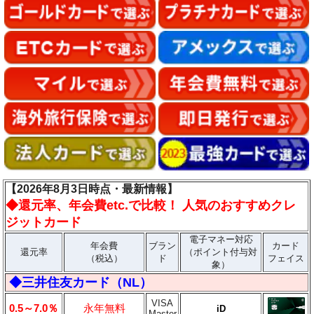
【2026年8月3日時点・最新情報】
◆
還元率、年会費etc.で比較！ 人気のおすすめクレ
ジットカード
電子マネー対応
年会費
ブラン
カード
還元率
（ポイント付与対
（税込）
ド
フェイス
象）
◆三井住友カード（NL）
VISA
0.5～7.0％
永年無料
iD
Master