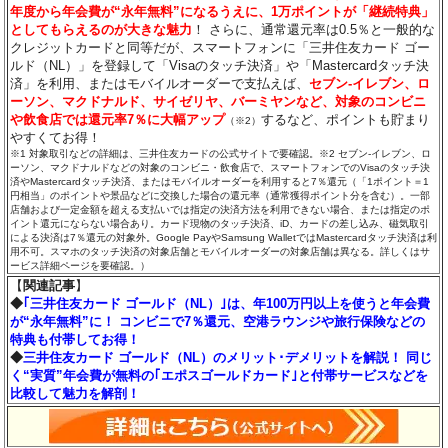
年度から年会費が“永年無料”になるうえに、1万ポイントが「継続特典」
としてもらえるのが大きな魅力
！ さらに、通常還元率は0.5％と一般的な
クレジットカードと同等だが、スマートフォンに「三井住友カード ゴー
ルド（NL）」を登録して「Visaのタッチ決済」や「Mastercardタッチ決
済」を利用、またはモバイルオーダーで支払えば、
セブン‐イレブン、ロ
ーソン、マクドナルド、サイゼリヤ、バーミヤンなど、対象のコンビニ
や飲食店では還元率7％に大幅アップ
するなど、ポイントも貯まり
（※2）
やすくてお得！
※1 対象取引などの詳細は、三井住友カードの公式サイトで要確認。※2 セブン‐イレブン、ロ
ーソン、マクドナルドなどの対象のコンビニ・飲食店で、スマートフォンでのVisaのタッチ決
済やMastercardタッチ決済、またはモバイルオーダーを利用すると7％還元（「1ポイント＝1
円相当」のポイントや景品などに交換した場合の還元率（通常獲得ポイント分を含む）。一部
店舗および一定金額を超える支払いでは指定の決済方法を利用できない場合、または指定のポ
イント還元にならない場合あり。カード現物のタッチ決済、iD、カードの差し込み、磁気取引
による決済は7％還元の対象外。Google PayやSamsung WalletではMastercardタッチ決済は利
用不可。スマホのタッチ決済の対象店舗とモバイルオーダーの対象店舗は異なる。詳しくはサ
ービス詳細ページを要確認。）
【
関連記事
】
◆
｢三井住友カード ゴールド（NL）｣は、年100万円以上を使うと年会費
が“永年無料”に！ コンビニで7％還元、空港ラウンジや旅行保険などの
特典も付帯してお得！
◆
三井住友カード ゴールド（NL）のメリット･デメリットを解説！ 同じ
く“実質”年会費が無料の｢エポスゴールドカード｣と付帯サービスなどを
比較して魅力を解剖！