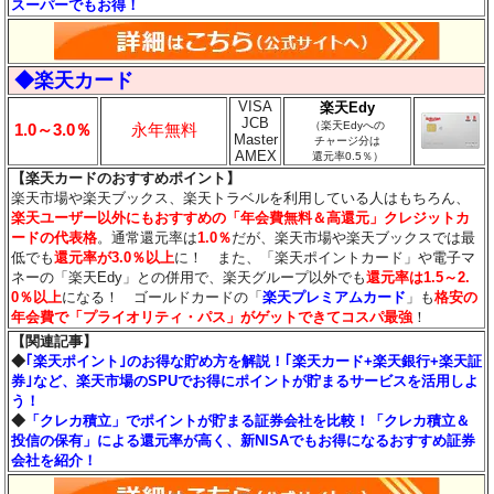
スーパーでもお得！
◆楽天カード
VISA
楽天Edy
JCB
（楽天Edyへの
1.0～3.0％
永年無料
Master
チャージ分は
AMEX
還元率0.5％）
【楽天カードのおすすめポイント】
楽天市場や楽天ブックス、楽天トラベルを利用している人はもちろん、
楽天ユーザー以外にもおすすめの「年会費無料＆高還元」クレジットカ
ードの代表格
。通常還元率は
1.0％
だが、楽天市場や楽天ブックスでは最
低でも
還元率が3.0％
以上
に！ また、「楽天ポイントカード」や電子マ
ネーの「楽天Edy」との併用で、楽天グループ以外でも
還元率は1.5～2.
0％以上
になる！ ゴールドカードの「
楽天プレミアムカード
」も
格安の
年会費で「プライオリティ・パス」がゲットできてコスパ最強
！
【関連記事】
◆
｢楽天ポイント｣のお得な貯め方を解説！｢楽天カード+楽天銀行+楽天証
券｣など、楽天市場のSPUでお得にポイントが貯まるサービスを活用しよ
う！
◆
「クレカ積立」でポイントが貯まる証券会社を比較！「クレカ積立＆
投信の保有」による還元率が高く、新NISAでもお得になるおすすめ証券
会社を紹介！