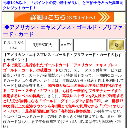
元率1.0％以上」「ポイントの使い勝手が良い」と三拍子そろった高還元
クレジットカード！
◆アメリカン・エキスプレス・ゴールド・プリファ
ード・カード
0.3～1.5%
3万9600円
－
AMEX
（※1）
【アメリカン・エキスプレス・ゴールド・プリファード・カードのおす
すめポイント】
日本で最初に発行されたゴールドカード「アメリカン・エキスプレス・
ゴールド・カード」の後継カード
だけに、ステータス＆付帯サービスは
最高レベルで、カードが金属製という特別感もあって、一般的なゴール
ドカードとはケタ違い。たとえば、年間200万円（税込）以上を利用して
カードを継続保有すると、
国内40カ所以上の高級ホテルに無料宿泊でき
る「フリー・ステイ・ギフト」は、もはや一般的なプラチナカードすら
凌駕するレベルの特典
だ。さらに、
高級レストランを2人以上で利用する
と1人分が無料になる「ゴールド・ダイニング by 招待日和」
や、
世界13
00カ所以上の空港ラウンジを年2回まで無料で利用できる「プライオリテ
ィ・パス」
、
最高補償額1億円の「海外旅行傷害保険」
が付帯するなど、
もはや「ゴールドカード」の枠組みを大きく飛び越えている。また、家
族カードは2人目まで年会費無料でお得（3人目以降は年1万9800円・税
込）。