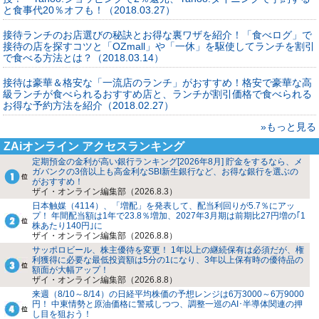
と食事代20％オフも！（2018.03.27）
接待ランチのお店選びの秘訣とお得な裏ワザを紹介！「食べログ」で
接待の店を探すコツと「OZmall」や「一休」を駆使してランチを割引
で食べる方法とは？（2018.03.14）
接待は豪華＆格安な「一流店のランチ」がおすすめ！格安で豪華な高
級ランチが食べられるおすすめ店と、ランチが割引価格で食べられる
お得な予約方法を紹介（2018.02.27）
»もっと見る
ZAiオンライン アクセスランキング
定期預金の金利が高い銀行ランキング[2026年8月] 貯金をするなら、メ
ガバンクの3倍以上も高金利なSBI新生銀行など、お得な銀行を選ぶの
がおすすめ！
ザイ・オンライン編集部（2026.8.3）
日本触媒（4114）、「増配」を発表して、配当利回りが5.7％にアッ
プ！ 年間配当額は1年で23.8％増加、2027年3月期は前期比27円増の｢1
株あたり140円｣に
ザイ・オンライン編集部（2026.8.8）
サッポロビール、株主優待を変更！ 1年以上の継続保有は必須だが、権
利獲得に必要な最低投資額は5分の1になり、3年以上保有時の優待品の
額面が大幅アップ！
ザイ・オンライン編集部（2026.8.8）
来週（8/10～8/14）の日経平均株価の予想レンジは6万3000～6万9000
円！ 中東情勢と原油価格に警戒しつつ、調整一巡のAI･半導体関連の押
し目を狙おう！