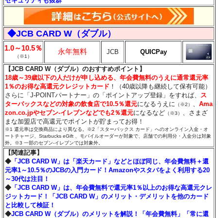
セキュリティも抜群
◆JCB CARD W（ダブル）
1.0～10.5％
永年無料
JCB
QUICPay
（※1）
【JCB CARD W（ダブル）のおすすめポイント】
18歳～39歳以下の人だけが申し込める、年会費無料のうえに通常還元率
1％のお得な高還元クレジットカード
！（40歳以降も継続して保有可能）
さらに「J-POINTパートナー」の「ポイントアップ登録」をすれば、
ス
ターバックスなどの対象の飲食店で10.5％還元
になるうえに
、
Ama
（※2）
zon.co.jpやセブン‐イレブンなどでも2％還元
になるなど
、さまざ
（※3）
まな加盟店で高還元でポイントが貯まってお得！
※1 還元率は交換商品により異なる。※2「スターバックス カード」へのオンライン入金・オ
ートチャージ、Starbucks eGift 、モバイルオーダーが対象で、店舗での利用分・入金分は対象
外。※3 一部のセブン‐イレブンでは対象外。
【関連記事】
◆
「JCB CARD W」は「楽天カード」などとほぼ同じ、年会費無料＋還
元率1～10.5％のJCBの入門カード！Amazonやスタバをよく利用する20
～30代は注目！
◆
「JCB CARD W」は、年会費無料で還元率1％以上のお得な高還元クレ
ジットカード！「JCB CARD W」のメリット・デメリットを他のカード
と比較して検証！
◆
JCB CARD W（ダブル）のメリットを解説！「年会費無料」「常に還