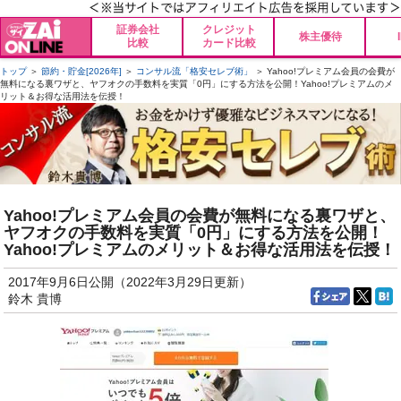
証券会社
クレジット
株主優待
比較
カード比較
トップ
＞
節約・貯金[2026年]
＞
コンサル流「格安セレブ術」
＞ Yahoo!プレミアム会員の会費が
無料になる裏ワザと、ヤフオクの手数料を実質「0円」にする方法を公開！Yahoo!プレミアムのメ
リット＆お得な活用法を伝授！
Yahoo!プレミアム会員の会費が無料になる裏ワザと、
ヤフオクの手数料を実質「0円」にする方法を公開！
Yahoo!プレミアムのメリット＆お得な活用法を伝授！
2017年9月6日公開（2022年3月29日更新）
鈴木 貴博