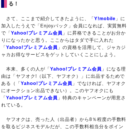
る！
さて、ここまで紹介してきたように、「
Y!mobile
」に
加入したうえで「Enjoyパック」会員になれば、実質無料
で「
Yahoo!プレミアム会員
」に昇格できることがお分か
りになったかと思う。ここからはタダで手に入れた
「
Yahoo!プレミアム会員
」の資格を活用して、ジャカジ
ャカお得なサービスをゲットしていくことにしよう。
本来、多くの人が「
Yahoo!プレミアム会員
」になる理
由は「ヤフオク!（以下、ヤフオク）」に出品するためで
ある（「
Yahoo!プレミアム会員
」でなければ、ヤフオク
にオークション出品できない）。このヤフオクにも
「
Yahoo!プレミアム会員
」特典のキャンペーンが用意さ
れている。
ヤフオクは、売った人（出品者）から8％程度の手数料
を取るビジネスモデルだが、この手数料相当分をポイン