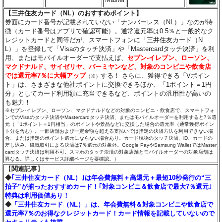
【三井住友カード（NL）のおすすめポイント】
券面にカード番号が記載されていない「ナンバーレス（NL）」なのが特
徴（カード番号はアプリで確認可能）。通常還元率は0.5％と一般的なク
レジットカードと同等だが、スマートフォンに「三井住友カード（N
L）」を登録して「Visaのタッチ決済」や「Mastercardタッチ決済」を利
用、またはモバイルオーダーで支払えば、
セブン‐イレブン、ローソン、
マクドナルド、サイゼリヤ、バーミヤンなど、対象のコンビニや飲食店
では還元率7％に大幅アップ
する！ さらに、獲得できる「Vポイン
（※）
ト」は、さまざまな他社ポイントに交換できるほか、「1ポイント＝1円
分」としてカード利用額に充当できるなど、ポイントの汎用性が高いの
も魅力！
※セブン‐イレブン、ローソン、マクドナルドなどの対象のコンビニ・飲食店で、スマートフォ
ンでのVisaのタッチ決済やMastercardタッチ決済、またはモバイルオーダーを利用すると7％還
元（「1ポイント＝1円相当」のポイントや景品などに交換した場合の還元率（通常獲得ポイン
ト分を含む）。一部店舗および一定金額を超える支払いでは指定の決済方法を利用できない場
合、または指定のポイント還元にならない場合あり。カード現物のタッチ決済、iD、カードの
差し込み、磁気取引による決済は7％還元の対象外。Google PayやSamsung WalletではMaster
cardタッチ決済は利用不可。スマホのタッチ決済の対象店舗とモバイルオーダーの対象店舗は
異なる。詳しくはサービス詳細ページを要確認。）
【
関連記事
】
◆
｢三井住友カード（NL）｣は年会費無料＋高還元＋最短10秒発行の“三
拍子”が揃ったおすすめカード！｢対象コンビニ＆飲食店で最大7％還元｣
特典は利用価値あり！
◆
「三井住友カード（NL）」は、年会費無料＆対象コンビニや飲食店で
還元率7％のお得なクレジットカード！カード情報を記載していないので