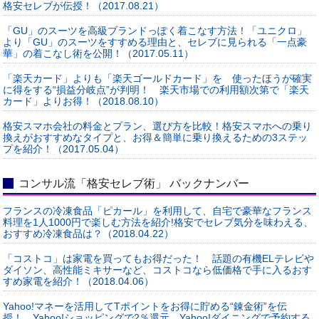
格安セレブが伝授！（2017.08.21）
「GU」のスーツを高級ブランドっぽく着こなす方法！「ユニクロ」
より「GU」のスーツをすすめる理由と、セレブに見られる「一点豪
華」の着こなし術を公開！（2017.05.11）
「楽天カード」よりも「楽天ゴールドカード」を 使ったほうが確実
に得をする“損益分岐点”が判明！ 楽天市場での利用額次第で「楽天
カード」よりお得！（2018.08.10）
格安スマホ会社の料金とプラン、選び方を比較！格安スマホへの乗り
換えがおすすめなタイプと、お得＆簡単に乗り換えるための3ステッ
プを紹介！（2017.05.04）
コンサル流「格安セレブ術」 バックナンバー
フランスの冷凍食品「ピカール」を利用して、自宅で豪華なフランス
料理を1人1000円で楽しむ方法を紹介!格安でセレブ気分を味わえる、
おすすめ冷凍食品は？（2018.04.22）
「コストコ」は家電を買ってもお得だった！ 話題の有機ELテレビや
ダイソン、高性能ミキサーなど、コストコなら低価格で手に入るおす
すめ家電を紹介！（2018.04.06）
Yahoo!マネーを活用してTポイントをお得に貯める“錬金術”を伝
授！ Yahoo!ショッピングで2％還元、Yahoo!ダイニングで予約する