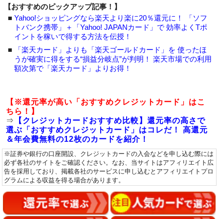
【おすすめのピックアップ記事！】
■
Yahoo!ショッピングなら楽天より楽に20％還元に！ 「ソフ
トバンク携帯」＋「Yahoo! JAPANカード」で 効率よくTポ
イントを稼いで得する方法を伝授！
■
「楽天カード」よりも「楽天ゴールドカード」を 使ったほ
うが確実に得をする“損益分岐点”が判明！ 楽天市場での利用
額次第で「楽天カード」よりお得！
【※還元率が高い「おすすめクレジットカード」はこ
ちら！】
⇒
【クレジットカードおすすめ比較】還元率の高さで
選ぶ「おすすめクレジットカード」はコレだ！ 高還元
＆年会費無料の12枚のカードを紹介！
※証券や銀行の口座開設、クレジットカードの入会などを申し込む際には
必ず各社のサイトをご確認ください。なお、当サイトはアフィリエイト広
告を採用しており、掲載各社のサービスに申し込むとアフィリエイトプロ
グラムによる収益を得る場合があります。