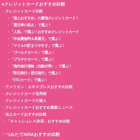
●クレジットカードおすすめ比較
・
クレジットカード比較
・
「達人おすすめ」の最強クレジットカード！
・
「還元率の高さ」で選ぶ！
・
「人気」で選ぶ！おすすめクレジットカード
・
「年会費無料＆高還元」で選ぶ！
・
「マイルの貯まりやすさ」で選ぶ！
・
「ゴールドカード」で選ぶ！
・
「プラチナカード」で選ぶ！
・
「海外旅行保険（自動付帯）」で選ぶ！
・
「即日発行～翌日発行」で選ぶ！
・
「ETCカード」で選ぶ！
・
アメリカン・エキスプレスおすすめ比較
・
クレジットカード活用術
・
クレジットカードの達人
・
クレジットカードおすすめ最新ニュース
・
法人カードおすすめ比較
・
「キャッシュレス決済」おすすめ比較
・
つみたてNISAおすすめ比較