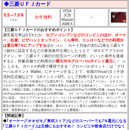
◆三菱ＵＦＪカード
VISA
0.5～7.0％
JCB
永年無料
－
Master
（※1）
AMEX
【三菱ＵＦＪカードのおすすめポイント】
通常還元率は0.5％だが、
セブン‐イレブンなどのコンビニのほか、オーケ
ー、松屋、ピザハットオンライン、くら寿司、スシローなどでの利用分
は還元率7％にアップする
ほか
、カード代金の支払口座を三菱ＵＦ
（※1）
Ｊ銀行に設定するなどの参加条件を満たしたうえで「ＭＤＣアプリのロ
グイン」や「三菱ＵＦＪ銀行の住宅ローンの利用」といった条件を達成
すると、対象店舗での利用分が
最大20％グローバルポイント還元
に！
（※
しかも、カードの利用で獲得できる「グローバルポイント」は「グロ
2）
ーバルポイント Wallet」にチャージすることで、全国のVisaのタッチ決
済対応店舗などで「1ポイント＝5円」として利用できるのがメリット！
※1 セブン‐イレブンや松屋などでは還元率7％。対象店舗によってはアメリカン・エキスプレ
スのカードは優遇対象外（予告なく内容を変更または終了する場合あり）。「1ポイント＝5円
相当」の商品に交換した場合の還元率。Apple PayはQUICPayでの利用が対象（Apple PayとQ
UICPayはMastercardまたはVisaのみ利用可能）。※2「カード代金の支払口座を三菱ＵＦＪ銀
行に設定」「ＭＤＣアプリからエントリー」という2つの参加条件を満たすと、ポイントアップ
条件の達成状況に応じて対象店舗での還元率が最大20％にアップ（AMEXブランドのみ一部加
盟店が最大20％ポイント還元の対象外。最大20％ポイント還元には利用金額の上限など、各種
条件・留意事項あり。詳細は遷移先の公式サイトを要確認）。
【関連記事】
◆
｢オーケー｣｢オオゼキ｣｢東武ストア｣などのスーパーでも7％還元になる
｢三菱ＵＦＪカード｣は主婦にもおすすめ！ コンビニや飲食店だけでなく