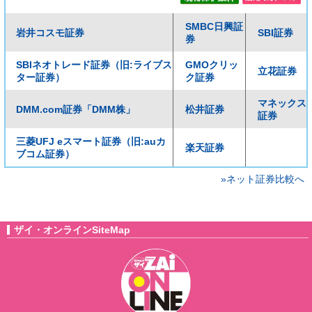
SMBC日興証
岩井コスモ証券
SBI証券
券
SBIネオトレード証券（旧:ライブス
GMOクリッ
立花証券
ター証券）
ク証券
マネックス
DMM.com証券「DMM株」
松井証券
証券
三菱UFJ eスマート証券（旧:auカ
楽天証券
ブコム証券）
»ネット証券比較へ
ザイ・オンラインSiteMap