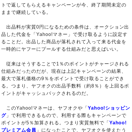
トで返してもらえるキャンペーンが今、終了期間未定の
ままで継続している。
出品料が実質0円になるための条件は、オークション出
品した代金を「Yahoo!マネー」で受け取るように設定す
ることだ。出品した商品が落札されて入って来る代金を
一時的にヤフーにプールする仕組みだと思えばいい。
従来はそうすることで1％のポイントがチャージされる
仕組みだったのだが、現在は上記キャンペーンの結果、
最大で落札価格の9％をポイントで受け取ることができ
る。つまり、ヤフオクの出品手数料（約8％）を上回るポ
イントがキャッシュバックされるのだ。
このYahoo!マネーは、ヤフオクや「
Yahoo!ショッピン
グ
」で利用できるもので、利用する際もキャンペーンで
ポイントが5％加算される。つまり実質無料で「
Yahoo!
プレミアム会員
」になったことで、ヤフオクを使えたう