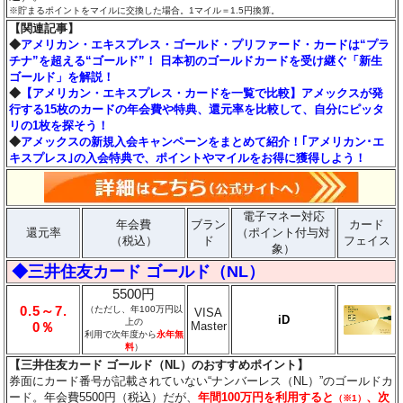
※貯まるポイントをマイルに交換した場合。1マイル＝1.5円換算。
【関連記事】
◆
アメリカン・エキスプレス・ゴールド・プリファード・カードは“プラ
チナ”を超える“ゴールド”！ 日本初のゴールドカードを受け継ぐ「新生
ゴールド」を解説！
◆
【アメリカン・エキスプレス・カードを一覧で比較】アメックスが発
行する15枚のカードの年会費や特典、還元率を比較して、自分にピッタ
リの1枚を探そう！
◆
アメックスの新規入会キャンペーンをまとめて紹介！｢アメリカン･エ
キスプレス｣の入会特典で、ポイントやマイルをお得に獲得しよう！
電子マネー対応
年会費
ブラン
カード
還元率
（ポイント付与対
（税込）
ド
フェイス
象）
◆三井住友カード ゴールド（NL）
5500円
0.5～7.
（ただし、年100万円以
VISA
iD
上の
Master
0％
利用で次年度から
永年無
料
）
【三井住友カード ゴールド（NL）のおすすめポイント】
券面にカード番号が記載されていない“ナンバーレス（NL）”のゴールドカ
ード。年会費5500円（税込）だが、
年間100万円を利用すると
、次
（※1）