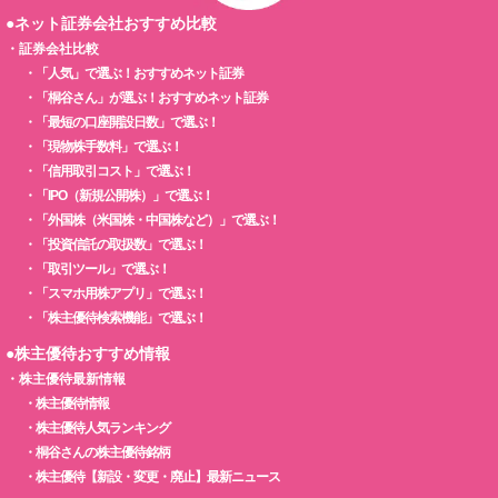
●ネット証券会社おすすめ比較
・
証券会社比較
・
「人気」で選ぶ！おすすめネット証券
・
「桐谷さん」が選ぶ！おすすめネット証券
・
「最短の口座開設日数」で選ぶ！
・
「現物株手数料」で選ぶ！
・
「信用取引コスト」で選ぶ！
・
「IPO（新規公開株）」で選ぶ！
・
「外国株（米国株・中国株など）」で選ぶ！
・
「投資信託の取扱数」で選ぶ！
・
「取引ツール」で選ぶ！
・
「スマホ用株アプリ」で選ぶ！
・
「株主優待検索機能」で選ぶ！
●株主優待おすすめ情報
・
株主優待最新情報
・
株主優待情報
・
株主優待人気ランキング
・
桐谷さんの株主優待銘柄
・
株主優待【新設・変更・廃止】最新ニュース