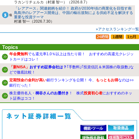
ラカンリチェルカ（村瀬 智一）（2026.8.7）
「レアアース」関連銘柄を紹介！ 政府が2030年頃の商業化を目指す南
鳥島沖のレアアース開発は、中国の輸出規制による供給不足を解決する
重要な投資テーマ
村瀬 智一（2026.7.30）
»アクセスランキング一覧
Topics
年会費無料
でも還元率1.0％以上は当たり前！ おすすめの高還元クレジッ
トカードはコレ！
「新NISA」
おすすめ証券会社は？
｢手数料｣｢投資信託＆米国株の取扱数｣な
どで徹底比較！
定期預金の金利が高い
銀行ランキングを公開！ 今、
もっともお得
なのは○○
銀行だった！
株主優待名人・
桐谷さんのお墨付き
！ 株式
投資初心者
におすすめのネッ
ト証券はココ！