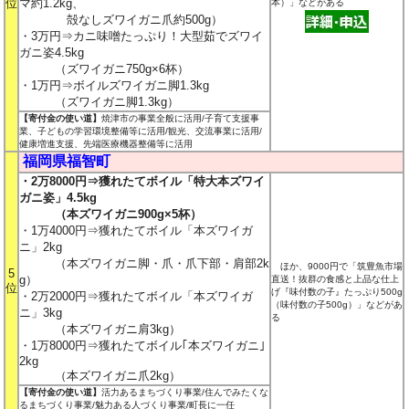
位
マ約1.2kg、
本）
」などがある
殻なしズワイガニ爪約500g）
・3万円⇒カニ味噌たっぷり！大型茹でズワイ
ガニ姿4.5kg
（ズワイガニ750g×6杯）
・1万円⇒ボイルズワイガニ脚1.3kg
（ズワイガニ脚1.3kg）
【寄付金の使い道】
焼津市の事業全般に活用/子育て支援事
業、子どもの学習環境整備等に活用/観光、交流事業に活用/
健康増進支援、先端医療機器整備等に活用
福岡県福智町
・2万8000円⇒獲れたてボイル「特大本ズワイ
ガニ姿」4.5kg
（本ズワイガニ900g×5杯）
・1万4000円⇒獲れたてボイル「本ズワイガ
ニ」2kg
（本ズワイガニ脚・爪・爪下部・肩部2k
ほか、9000円で「筑豊魚市場
5
g）
直送！抜群の食感と上品な仕上
位
げ『味付数の子』たっぷり500g
・2万2000円⇒獲れたてボイル「本ズワイガ
（味付数の子500g）
」などがあ
ニ」3kg
る
（本ズワイガニ肩3kg）
・1万8000円⇒獲れたてボイル｢本ズワイガニ｣
2kg
（本ズワイガニ爪2kg）
【寄付金の使い道】
活力あるまちづくり事業/住んでみたくな
るまちづくり事業/魅力ある人づくり事業/町長に一任