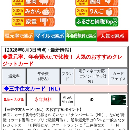
【2026年8月3日時点・最新情報】
◆
還元率、年会費etc.で比較！ 人気のおすすめクレ
ジットカード
電子マネー対応
年会費
ブラン
カード
還元率
（ポイント付与対
（税込）
ド
フェイス
象）
◆三井住友カード（NL）
VISA
0.5～7.0％
永年無料
iD
Master
【三井住友カード（NL）のおすすめポイント】
券面にカード番号が記載されていない「ナンバーレス（NL）」なのが特
徴（カード番号はアプリで確認可能）。通常還元率は0.5％と一般的なク
レジットカードと同等だが、スマートフォンに「三井住友カード（N