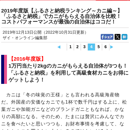
2019年度版【ふるさと納税ランキング～カニ編～】
「ふるさと納税」でカニがもらえる自治体を比較！
コストパフォーマンスが最強の自治体はココだ！
2019年12月13日公開（2022年10月31日更新）
ザイ・オンライン編集部
1
2
3
4
5
6
【2016年度版】
1万円当たり2kgのカニがもらえる自治体が3つも！
「ふるさと納税」を利用して高級食材カニをお得に
ゲットしよう！
カニは「冬の味覚の王様」とも言われる高級海産物
だ。外国産の安価なカニでも1杯で数千円はする上に、松
葉ガニや加能ガニなどのブランドガニともなれば、かな
りの高額になる。そのため、たまには贅沢にみんなでカ
ニを食べたいと思いつつも、お財布事情を考慮して、な