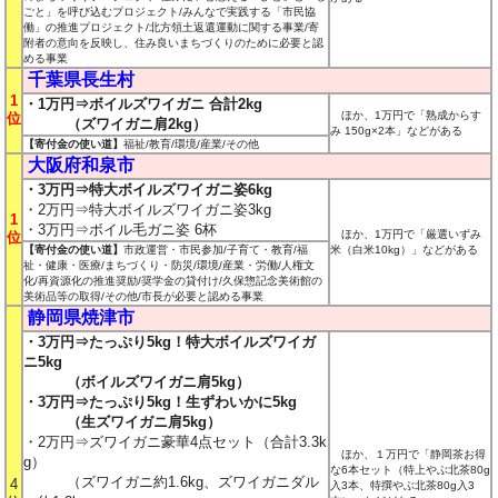
ごと」を呼び込むプロジェクト/みんなで実践する「市民協
働」の推進プロジェクト/北方領土返還運動に関する事業/寄
附者の意向を反映し、住み良いまちづくりのために必要と認
める事業
千葉県長生村
1
・1万円⇒ボイルズワイガニ 合計2kg
ほか、1万円で「熟成からす
位
（ズワイガニ肩2kg）
み 150g×2本
」などがある
【寄付金の使い道】
福祉/教育/環境/産業/その他
大阪府和泉市
・3万円⇒特大ボイルズワイガニ姿6kg
・2万円⇒特大ボイルズワイガニ姿3kg
1
・3万円⇒ボイル毛ガニ姿 6杯
ほか、1万円で「厳選いずみ
位
【寄付金の使い道】
市政運営・市民参加/子育て・教育/福
米
（白米10kg）」などがある
祉・健康・医療/まちづくり・防災/環境/産業・労働/人権文
化/再資源化の推進奨励/奨学金の貸付け/久保惣記念美術館の
美術品等の取得/その他/市長が必要と認める事業
静岡県焼津市
・3万円⇒たっぷり5kg！特大ボイルズワイガ
ニ5kg
（ボイルズワイガニ肩5kg）
・3万円⇒たっぷり5kg！生ずわいかに5kg
（生ズワイガニ肩5kg）
・2万円⇒ズワイガニ豪華4点セット（合計3.3k
ほか、１万円で「静岡茶お得
g）
な6本セット
（特上やぶ北茶80g
（ズワイガニ約1.6kg、ズワイガニダル
4
入3本、特撰やぶ北茶80g入3