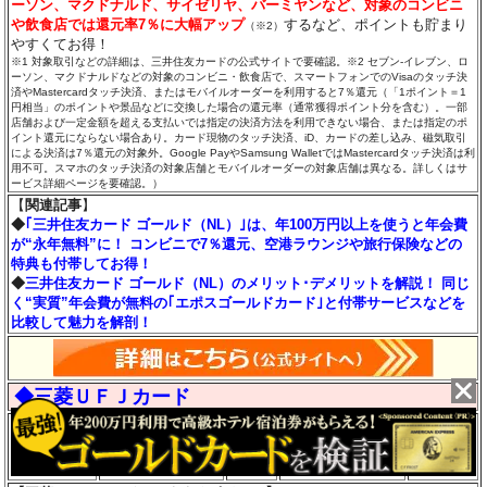
ーソン、マクドナルド、サイゼリヤ、バーミヤンなど、対象のコンビニ
や飲食店では還元率7％に大幅アップ
するなど、ポイントも貯まり
（※2）
やすくてお得！
※1 対象取引などの詳細は、三井住友カードの公式サイトで要確認。※2 セブン‐イレブン、ロ
ーソン、マクドナルドなどの対象のコンビニ・飲食店で、スマートフォンでのVisaのタッチ決
済やMastercardタッチ決済、またはモバイルオーダーを利用すると7％還元（「1ポイント＝1
円相当」のポイントや景品などに交換した場合の還元率（通常獲得ポイント分を含む）。一部
店舗および一定金額を超える支払いでは指定の決済方法を利用できない場合、または指定のポ
イント還元にならない場合あり。カード現物のタッチ決済、iD、カードの差し込み、磁気取引
による決済は7％還元の対象外。Google PayやSamsung WalletではMastercardタッチ決済は利
用不可。スマホのタッチ決済の対象店舗とモバイルオーダーの対象店舗は異なる。詳しくはサ
ービス詳細ページを要確認。）
【
関連記事
】
◆
｢三井住友カード ゴールド（NL）｣は、年100万円以上を使うと年会費
が“永年無料”に！ コンビニで7％還元、空港ラウンジや旅行保険などの
特典も付帯してお得！
◆
三井住友カード ゴールド（NL）のメリット･デメリットを解説！ 同じ
く“実質”年会費が無料の｢エポスゴールドカード｣と付帯サービスなどを
比較して魅力を解剖！
◆三菱ＵＦＪカード
VISA
0.5～7.0％
JCB
永年無料
－
Master
（※1）
AMEX