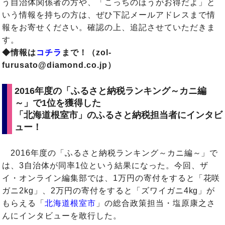
う自治体関係者の方や、「こっちのほうがお得だよ」と
いう情報を持ちの方は、ぜひ下記メールアドレスまで情
報をお寄せください。確認の上、追記させていただきま
す。
◆情報は
コチラ
まで！（zol-
furusato@diamond.co.jp）
2016年度の「ふるさと納税ランキング～カニ編
～」で1位を獲得した
「北海道根室市」のふるさと納税担当者にインタビ
ュー！
2016年度の「ふるさと納税ランキング～カニ編～」で
は、3自治体が同率1位という結果になった。今回、ザ
イ・オンライン編集部では、1万円の寄付をすると「花咲
ガニ2kg」、2万円の寄付をすると「ズワイガニ4kg」が
もらえる「
北海道根室市
」の総合政策担当・塩原康之さ
んにインタビューを敢行した。