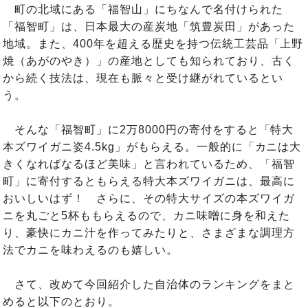
町の北域にある「福智山」にちなんで名付けられた
「福智町」は、日本最大の産炭地「筑豊炭田」があった
地域。また、400年を超える歴史を持つ伝統工芸品「上野
焼（あがのやき）」の産地としても知られており、古く
から続く技法は、現在も脈々と受け継がれているとい
う。
そんな「福智町」に2万8000円の寄付をすると「特大
本ズワイガニ姿4.5kg」がもらえる。一般的に「カニは大
きくなればなるほど美味」と言われているため、「福智
町」に寄付するともらえる特大本ズワイガニは、最高に
おいしいはず！ さらに、その特大サイズの本ズワイガ
ニを丸ごと5杯ももらえるので、カニ味噌に身を和えた
り、豪快にカニ汁を作ってみたりと、さまざまな調理方
法でカニを味わえるのも嬉しい。
さて、改めて今回紹介した自治体のランキングをまと
めると以下のとおり。