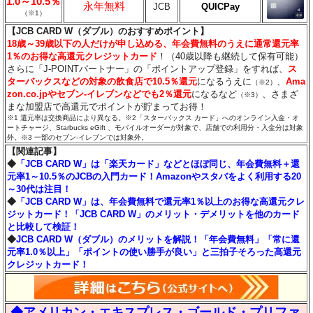
1.0～10.5％
永年無料
JCB
QUICPay
（※1）
【JCB CARD W（ダブル）のおすすめポイント】
18歳～39歳以下の人だけが申し込める、年会費無料のうえに通常還元率
1％のお得な高還元クレジットカード
！（40歳以降も継続して保有可能）
さらに「J-POINTパートナー」の「ポイントアップ登録」をすれば、
ス
ターバックスなどの対象の飲食店で10.5％還元
になるうえに
、
Ama
（※2）
zon.co.jpやセブン‐イレブンなどでも2％還元
になるなど
、さまざ
（※3）
まな加盟店で高還元でポイントが貯まってお得！
※1 還元率は交換商品により異なる。※2「スターバックス カード」へのオンライン入金・オ
ートチャージ、Starbucks eGift 、モバイルオーダーが対象で、店舗での利用分・入金分は対象
外。※3 一部のセブン‐イレブンでは対象外。
【関連記事】
◆
「JCB CARD W」は「楽天カード」などとほぼ同じ、年会費無料＋還
元率1～10.5％のJCBの入門カード！Amazonやスタバをよく利用する20
～30代は注目！
◆
「JCB CARD W」は、年会費無料で還元率1％以上のお得な高還元クレ
ジットカード！「JCB CARD W」のメリット・デメリットを他のカード
と比較して検証！
◆
JCB CARD W（ダブル）のメリットを解説！「年会費無料」「常に還
元率1.0％以上」「ポイントの使い勝手が良い」と三拍子そろった高還元
クレジットカード！
◆アメリカン・エキスプレス・ゴールド・プリファ