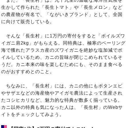
また、「長生村」は、九十九里の温暖な海洋性気候を
生かして作られた「長生トマト」や「長生メロン」など
の農産物が有名で、「ながいきブランド」として、全国
に向けて販売している。
そんな「長生村」に1万円の寄付をすると「ボイルズワ
イガニ肩2kg」がもらえる。同特典は、極寒のベーリング
海で獲れたアラスカ産のズワイガニを絶妙な塩加減でボ
イルしているため、カニの旨味が閉じこめられているそ
うだ。カニ本来の味を楽しむためにも、そのまま食べる
のがおすすめとのこと。
ちなみに、「長生村」には、カニの他にもボタンエビ
やサザエなどの海産物やアイガモ農法によって生産され
たコシヒカリなど、魅力的な特典が数多く揃っている。
カニ以外の特典も気になった人は、「長生村」のWebサ
イトをチェックしてみよう。