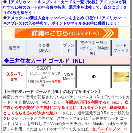
◆
【アメリカン・エキスプレス・カードを一覧で比較】アメックスが発
行する15枚のカードの年会費や特典、還元率を比較して、自分にピッタ
リの1枚を探そう！
◆
アメックスの新規入会キャンペーンをまとめて紹介！｢アメリカン･エ
キスプレス｣の入会特典で、ポイントやマイルをお得に獲得しよう！
電子マネー対応
年会費
ブラン
カード
還元率
（ポイント付与対
（税込）
ド
フェイス
象）
◆三井住友カード ゴールド（NL）
5500円
0.5～7.
（ただし、年100万円以
VISA
iD
上の
Master
0％
利用で次年度から
永年無
料
）
【三井住友カード ゴールド（NL）のおすすめポイント】
券面にカード番号が記載されていない“ナンバーレス（NL）”のゴールドカ
ード。年会費5500円（税込）だが、
年間100万円を利用すると
、次
（※1）
年度から年会費が“永年無料”になるうえに、1万ポイントが「継続特典」
としてもらえるのが大きな魅力
！ さらに、通常還元率は0.5％と一般的な
クレジットカードと同等だが、スマートフォンに「三井住友カード ゴー
ルド（NL）」を登録して「Visaのタッチ決済」や「Mastercardタッチ決
済」を利用、またはモバイルオーダーで支払えば、
セブン‐イレブン、ロ