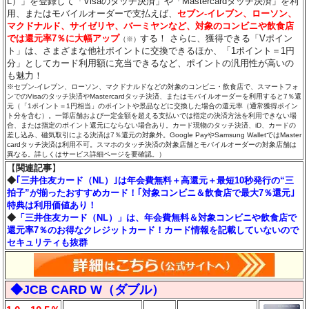
L）」を登録して「Visaのタッチ決済」や「Mastercardタッチ決済」を利
用、またはモバイルオーダーで支払えば、
セブン‐イレブン、ローソン、
マクドナルド、サイゼリヤ、バーミヤンなど、対象のコンビニや飲食店
では還元率7％に大幅アップ
する！ さらに、獲得できる「Vポイン
（※）
ト」は、さまざまな他社ポイントに交換できるほか、「1ポイント＝1円
分」としてカード利用額に充当できるなど、ポイントの汎用性が高いの
も魅力！
※セブン‐イレブン、ローソン、マクドナルドなどの対象のコンビニ・飲食店で、スマートフォ
ンでのVisaのタッチ決済やMastercardタッチ決済、またはモバイルオーダーを利用すると7％還
元（「1ポイント＝1円相当」のポイントや景品などに交換した場合の還元率（通常獲得ポイン
ト分を含む）。一部店舗および一定金額を超える支払いでは指定の決済方法を利用できない場
合、または指定のポイント還元にならない場合あり。カード現物のタッチ決済、iD、カードの
差し込み、磁気取引による決済は7％還元の対象外。Google PayやSamsung WalletではMaster
cardタッチ決済は利用不可。スマホのタッチ決済の対象店舗とモバイルオーダーの対象店舗は
異なる。詳しくはサービス詳細ページを要確認。）
【
関連記事
】
◆
｢三井住友カード（NL）｣は年会費無料＋高還元＋最短10秒発行の“三
拍子”が揃ったおすすめカード！｢対象コンビニ＆飲食店で最大7％還元｣
特典は利用価値あり！
◆
「三井住友カード（NL）」は、年会費無料＆対象コンビニや飲食店で
還元率7％のお得なクレジットカード！カード情報を記載していないので
セキュリティも抜群
◆JCB CARD W（ダブル）