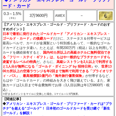
ード・カード
0.3～1.5%
3万9600円
－
AMEX
（※1）
【アメリカン・エキスプレス・ゴールド・プリファード・カードのおす
すめポイント】
日本で最初に発行されたゴールドカード「アメリカン・エキスプレス・
ゴールド・カード」の後継カード
だけに、ステータス＆付帯サービスは
最高レベルで、カードが金属製という特別感もあって、一般的なゴール
ドカードとはケタ違い。たとえば、年間200万円（税込）以上を利用して
カードを継続保有すると、
国内40カ所以上の高級ホテルに無料宿泊でき
る「フリー・ステイ・ギフト」は、もはや一般的なプラチナカードすら
凌駕するレベルの特典
だ。さらに、
高級レストランを2人以上で利用する
と1人分が無料になる「ゴールド・ダイニング by 招待日和」
や、
世界13
00カ所以上の空港ラウンジを年2回まで無料で利用できる「プライオリテ
ィ・パス」
、
最高補償額1億円の「海外旅行傷害保険」
が付帯するなど、
もはや「ゴールドカード」の枠組みを大きく飛び越えている。また、家
族カードは2人目まで年会費無料でお得（3人目以降は年1万9800円・税
込）。
※貯まるポイントをマイルに交換した場合。1マイル＝1.5円換算。
【関連記事】
◆
アメリカン・エキスプレス・ゴールド・プリファード・カードは“プラ
チナ”を超える“ゴールド”！ 日本初のゴールドカードを受け継ぐ「新生
ゴールド」を解説！