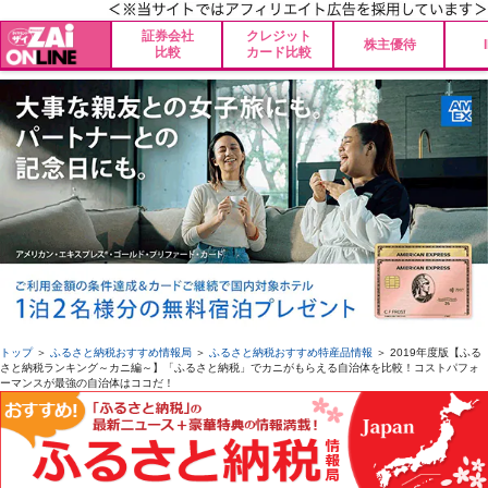
証券会社
クレジット
株主優待
比較
カード比較
トップ
＞
ふるさと納税おすすめ情報局
＞
ふるさと納税おすすめ特産品情報
＞ 2019年度版【ふる
さと納税ランキング～カニ編～】「ふるさと納税」でカニがもらえる自治体を比較！コストパフォ
ーマンスが最強の自治体はココだ！