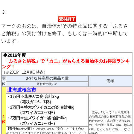
※
マークのものは、自治体がその特産品に関する「ふるさ
と納税」の受け付けを終了、もしくは一時的に中断して
います。
◆2016年度
「ふるさと納税」で「カニ」がもらえる自治体のお得度ランキ
ング！
（※2016年12月9日時点）
順
お得な特産品の商品と量
備考
位
寄付金の使い道
北海道根室市
・1万円⇒花咲ガニ姿 合計2kg
（花咲ガニ6～7杯）
・2万円⇒特大ズワイガニの姿 合計4kg
（ズワイガニ3～7杯）
ほか、1万円で「日本最東端
1
の地酒北の勝と根室特産品の詰
・2万円⇒生ズワイガニ姿 合計4kg
め合わせＡ
（北の勝・大海720
位
（ズワイガニ
3～7杯
）
ml、北の勝・鳳凰720ml、珍味×
【寄付金の使い道】
住み続けられる「安心」と「支え合い」
2袋、とろろ昆布×2袋）
」など
のまちづくりプロジェクト/住みたいと思える「ひと」と「し
がある