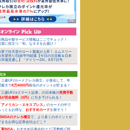
新商品や新サービス情報はここでチェック！
投資に役立つ「旬」なネタをお届け！
決算で任天堂やロート製薬が上昇！ エムスリー
は失望売り/日経平均続落【今日の注目株＆日本
株市場見通し】「デイリーZAi」8月7日号
ics
「三菱UFJカードクレカ積立」が進化して、年
間最大で
8万4000円
相当のポイントが貯まる！
「三菱UFJ eスマート証券」の日本株の
売買手数
料が完全無料（0円）
に引き下げられる！
「アメリカン・エキスプレス」
のカードの中で
もっともお得な、
おすすめカード
を探そう！
新NISAのクレカ積立
で、より多くのポイントが
貯まるお得な証券会社はどこ？
「新NISA」
おすすめ証券会社は？｢手数料｣｢投