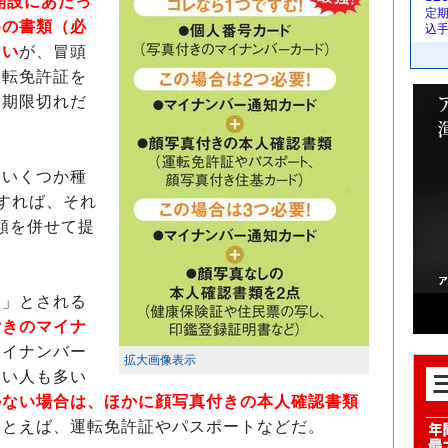
開設にあたっ
定
めの書類（必
込
ない
が、冒頭
運転免許証を
効期限切れだ
いくつか種
すれば、それ
類を併せて提
。
」とされる
付きのマイナ
マイナンバー
拡大画像表示
ない人も多い
かない場合は、ほかに顔写真付きの本人確認書類
たとえば、運転免許証やパスポートなどだ。