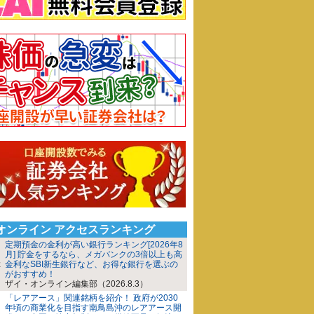
iオンライン アクセスランキング
定期預金の金利が高い銀行ランキング[2026年8
月] 貯金をするなら、メガバンクの3倍以上も高
金利なSBI新生銀行など、お得な銀行を選ぶの
がおすすめ！
ザイ・オンライン編集部（2026.8.3）
「レアアース」関連銘柄を紹介！ 政府が2030
年頃の商業化を目指す南鳥島沖のレアアース開