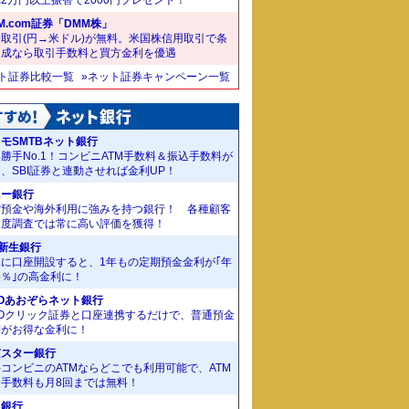
M.com証券「DMM株」
取引(円→米ドル)が無料。米国株信用取引で条
達成なら取引手数料と買方金利を優遇
ット証券比較一覧
»ネット証券キャンペーン一覧
モSMTBネット銀行
勝手No.1！コンビニATM手数料＆振込手数料が
、SBI証券と連動させれば金利UP！
ニー銀行
貨預金や海外利用に強みを持つ銀行！ 各種顧客
足度調査では常に高い評価を獲得！
I新生銀行
規に口座開設すると、1年もの定期預金金利が｢年
55％｣の高金利に！
Oあおぞらネット銀行
MOクリック証券と口座連携するだけで、普通預金
利がお得な金利に！
京スター銀行
コンビニのATMならどこでも利用可能で、ATM
金手数料も月8回までは無料！
J銀行