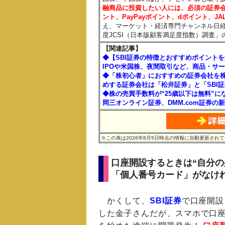
融商品に投資したい人には、必須の証券
ント、PayPayポイント、dポイント、J
え、マーケット・経済専門チャンネル日経C
度JCSI（日本版顧客満足度指数）調査」
【関連記事】
◆【SBI証券の特徴とおすすめポイント
IPOや米国株、夜間取引など、商品・サ
◆「株初心者」におすすめの証券会社を株
めする証券会社は「松井証券」と「SBI
◆株の売買手数料が“25歳以下は無料”に
岡三オンライン証券、DMM.com証券の
※この表は2026年8月5日時点の情報に自動更新さ
口座開設するときは“自分の
「個人番号カード」がなけ
かくして、
SBI証券
で口座開設
した金子さんだが、スマホで口