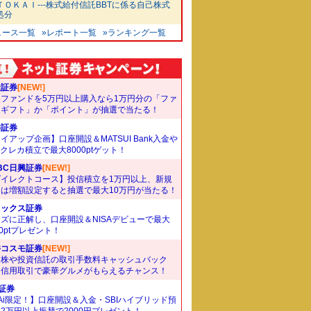
ＴＯＫＡＩ---株式給付信託BBTに係る自己株式
処分
ュース一覧
»レポート一覧
»ランキング一覧
天証券
[NEW!]
象ファンドを5万円以上購入なら1万円分の「ファ
ドギフト」か「ポイント」が抽選で当たる！
井証券
イアップ企画】口座開設＆MATSUI Bank入金や
Bクレカ積立で最大8000ptゲット！
BC日興証券
[NEW!]
ダイレクトコース】投信積立を1万円以上、新規
たは増額設定すると抽選で最大10万円が当たる！
ネックス証券
ズに正解し、口座開設＆NISAデビューで最大
00ptプレゼント！
井コスモ証券
[NEW!]
国株や投資信託の取引手数料キャッシュバック
。信用取引で豪華グルメがもらえるチャンス！
I証券
Ai限定！】口座開設＆入金・SBIハイブリッド預
2万円以上振替で2000円プレゼント！