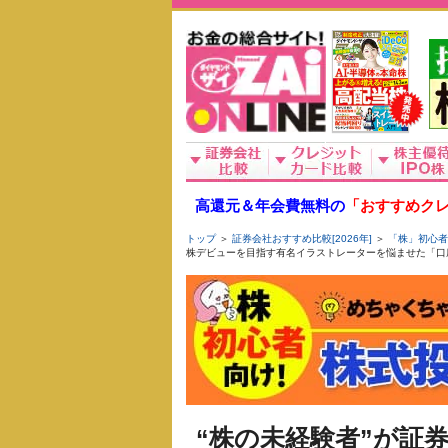
高還元＆年会費無料の
「おすすめクレ
トップ
＞
証券会社おすすめ比較[2026年]
＞
「株」初心者
株デビューを目指す有名イラストレーターを悩ませた「口
“株の未経験者”が証