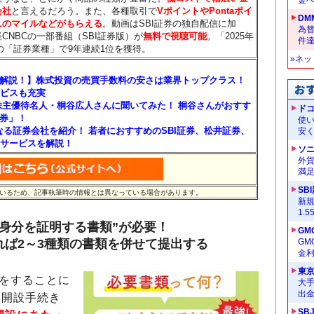
会社
と言えるだろう。また、各種取引で
VポイントやPontaポイ
DM
ALのマイルなどがもらえる
。動画はSBI証券の独自配信に加
為替
NBCの一部番組（SBI証券版）が
無料で視聴可能
。「2025年
件
の「証券業種」で9年連続1位を獲得。
»ネ
を解説！】株式投資の売買手数料の安さは業界トップクラス！
ービスも充実
主優待名人・桐谷広人さんに聞いてみた！ 桐谷さんがおすす
ドコ
証券」！
使い
なる証券会社を紹介！ 若者におすすめのSBI証券、松井証券、
安く
新サービスを解説！
ソ
外
満
SB
れているため、記事執筆時の情報とは異なっている場合があります。
新
1.
身分を証明する書類”が必要！
GM
れば2～3種類の書類を併せて提出する
G
金
東
をすることに
大手
出
座開設手続き
SB