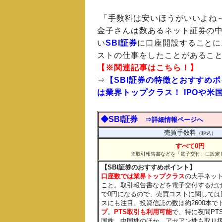
「手数料は安いほうがいいよね
金子さんは数あるネット証券の
い
SBI証券
に口座開設することに
ストの仕事をしたことがあるこ
【※関連記事はこちら！】
⇒
【SBI証券の特徴とおすすめ
は業界トップクラス！ IPOや
◆SBI証券
⇒詳細情報ページへ
売買手数料
（税込）
すべて0円
※取引報告書などを「電子交付」に設定
【SBI証券のおすすめポイント】
口座数では業界トップクラス
の大手ネッ
こと。取引報告書などを電子交付するだ
で0円になるので、売買コストに関して
スにも注目。投資信託の数は約2600本で
プ
。
PTS取引も利用可能
で、特に夜間P
国株、中国株のほか、アセアン株も取り