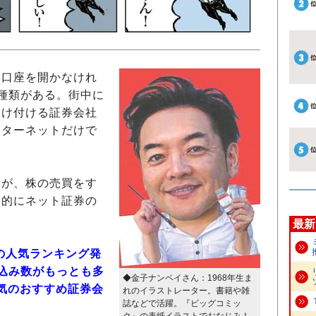
口座を開かなけれ
種類がある。街中に
受け付ける証券会社
ンターネットだけで
が、株の売買をす
倒的にネット証券の
最新
社の人気ランキング発
込み数がもっとも多
◆金子ナンペイさん：1968年生ま
気のおすすめ証券会
れのイラストレーター。書籍や雑
誌などで活躍。『ビッグコミッ
ク』の表紙イラストでおなじみ！