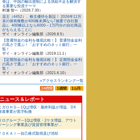
発は、中国の輸出規制による供給不足を解決す
る重要な投資テーマ
村瀬 智一（2026.7.30）
花王（4452）、株主優待を新設！ 2026年12月
末の保有株数が400株未満なら｢抽選で自社製
品｣、400株以上なら6000～1万円分の自社商品
がもらえることに
ザイ・オンライン編集部（2026.8.5）
【普通預金の金利を徹底比較！】 普通預金金利
の高さで選ぶ！「おすすめのネット銀行」一
覧！
ザイ・オンライン編集部（2019.11.1）
【定期預金の金利を徹底比較！】 定期預金金利
の高さで選ぶ！「おすすめのネット銀行」一
覧！
ザイ・オンライン編集部（2021.6.10）
»アクセスランキング一覧
ニュース＆レポート
ミガロＨＤ---1Qは増収・最終利益が増益、DX
推進事業が黒字転換
リログループ---1Qは増収・2ケタ増益、アウト
ソーシング事業及び賃貸管理事業が…
ＴＯＫＡＩ---自己株式取得及び消却