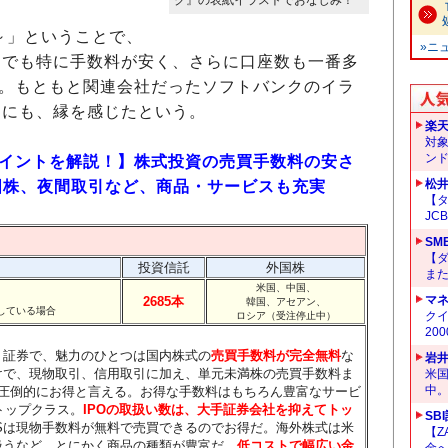
～」ということで、
»ニ
中でも特に手数料が安く、さらに口座数も一番多
。もともと関連会社だったソフトバンクのイラ
とにも、縁を感じたという。
楽
対
ン
ポイントを解説！】株式投資の売買手数料の安さ
松
米国株、夜間取引など、商品・サービスも充実
【タ
JC
SM
【
投資信託
外国株
ま
米国、中国、
マ
2685本
韓国、アセアン、
している場合
クイ
ロシア（受注停止中）
20
ト証券で、魅力のひとつは国内株式の
売買手数料が完全無料
な
岩
けで、現物取引、信用取引に加え、単元未満株の売買手数料ま
米
中
は圧倒的にお得と言える。お得な手数料はもちろん豊富なサービ
トップクラス。
IPOの取扱い数は、大手証券会社を抑えてトッ
SB
TSは現物手数料が無料で売買できるのでお得だ。海外株式は米
【Z
扱うなど、とにかく商品の種類が豊富だ。
低コストで幅広い金
金へ