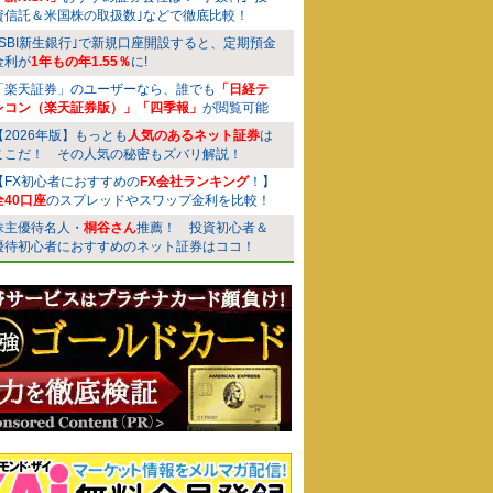
資信託＆米国株の取扱数｣などで徹底比較！
｢SBI新生銀行｣で新規口座開設すると、定期預金
金利が
1年もの年1.55％
に!
「楽天証券」のユーザーなら、誰でも
「日経テ
レコン（楽天証券版）」「四季報」
が閲覧可能
【2026年版】もっとも
人気のあるネット証券
は
ここだ！ その人気の秘密もズバリ解説！
【FX初心者におすすめの
FX会社ランキング
！】
全40口座
のスプレッドやスワップ金利を比較！
株主優待名人・
桐谷さん
推薦！ 投資初心者＆
優待初心者におすすめのネット証券はココ！