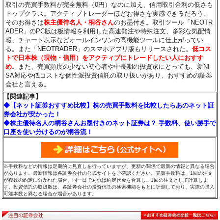
取引の売買手数料が完全無料（0円）なのに加え、信用取引金利の低さも
トップクラス。アクティブトレーダーほどお得さを実感できるだろう。
そのお得さは
株主優待名人・桐谷さん
のお墨付き。取引ツール「NEOTR
ADER」のPC版は板情報を利用した高速発注や特殊注文、多彩な気配情
報、チャート表示などオールインワンの高機能ツールに仕上がってい
る。また「NEOTRADER」のスマホアプリ版もリリースされた。
低コス
トで日本株（現物・信用）をアクティブにトレードしたい人におすす
め
。また、売買頻度の少ない初心者や中長期の投資家にとっても、新NI
SA対応や低コストな個性派投資信託の取り扱いがあり、おすすめの証券
会社と言える。
【関連記事】
◆【ネット証券おすすめ比較】株の売買手数料を比較したらあのネット証
券会社が安かった！
◆株主優待名人の桐谷さんお墨付きのネット証券は？ 手数料、使い勝手で
口座を使い分けるのが桐谷流！
※手数料などの情報は定期的に見直しを行っていますが、更新の関係で最新の情報と異なる場合
があります。最新情報は各証券会社の公式サイトをご確認ください。売買手数料は、1回の注文
が複数の約定に分かれた場合、同一日であれば約定代金を合算し、1回の注文として計算しま
す。投資信託の取扱数は、各証券会社の投資信託の検索機能をもとに計測しており、実際の購入
可能本数と異なる場合が場合があります。