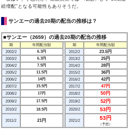
続増配"となる可能性もありそうだ。
サンエーの過去20期の配当の推移は？
■
サンエー（2659）の過去20期の配当の推移
期
年間配当額
期
年間配当額
23.5円
6.3円
2002/2
2012/2
25円
6.3円
2003/2
2013/2
28円
7.5円
2004/2
2014/2
36円
11.5円
2005/2
2015/2
42円
14円
2006/2
2016/2
47円
15.5円
2007/2
2017/2
50円
17円
2008/2
2018/2
52円
17.5円
2009/2
2019/2
53円
2010/2
18.5円
2020/2
53円
21円
2011/2
2021/2
（予想）