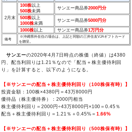
100株
以上
サンエー商品券
2000円分
500株
未満
2月末
500株
以上
サンエー商品券
5000円分
1000株
未満
1000株
以上
サンエー商品券
1万円分
※沖縄県外在住の場合は、上記と同額の三井住友VJAギフトカード
備考
を贈呈。
サンエー
の2020年4月7日時点の株価（終値）は4380
円、配当利回りは1.21％なので「配当＋株主優待利回
り」を計算すると、以下のようになる。
【※サンエーの配当＋株主優待利回り（100株保有時）】
投資金額：100株×4380円＝43万8000円
優待品（株主優待券）：2000円相当
株主優待利回り＝2000円÷43万8000円×100＝0.45％
配当＋株主優待利回り＝1.21％＋0.45%＝
1.66%
【※サンエーの配当＋株主優待利回り（500株保有時）】