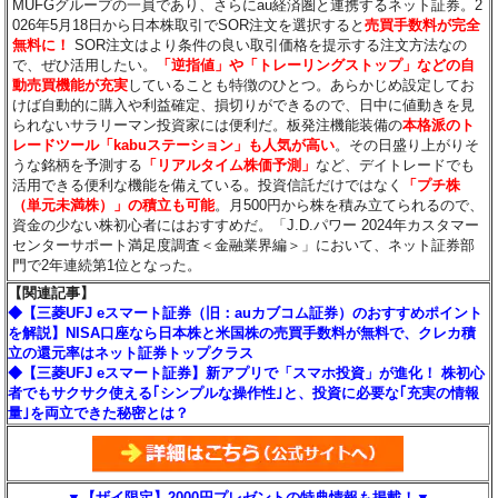
MUFGグループの一員であり、さらにau経済圏と連携するネット証券。2
026年5月18日から日本株取引でSOR注文を選択すると
売買手数料が完全
無料に！
SOR注文はより条件の良い取引価格を提示する注文方法なの
で、ぜひ活用したい。
「逆指値」や「トレーリングストップ」などの自
動売買機能が充実
していることも特徴のひとつ。あらかじめ設定してお
けば自動的に購入や利益確定、損切りができるので、日中に値動きを見
られないサラリーマン投資家には便利だ。板発注機能装備の
本格派のト
レードツール「kabuステーション」も人気が高い
。その日盛り上がりそ
うな銘柄を予測する
「リアルタイム株価予測」
など、デイトレードでも
活用できる便利な機能を備えている。投資信託だけではなく
「プチ株
（単元未満株）」の積立も可能
。月500円から株を積み立てられるので、
資金の少ない株初心者にはおすすめだ。「J.D.パワー 2024年カスタマー
センターサポート満足度調査＜金融業界編＞」において、ネット証券部
門で2年連続第1位となった。
【関連記事】
◆【三菱UFJ eスマート証券（旧：auカブコム証券）のおすすめポイント
を解説】NISA口座なら日本株と米国株の売買手数料が無料で、クレカ積
立の還元率はネット証券トップクラス
◆【三菱UFJ eスマート証券】新アプリで「スマホ投資」が進化！ 株初心
者でもサクサク使える｢シンプルな操作性｣と、投資に必要な｢充実の情報
量｣を両立できた秘密とは？
▼【ザイ限定】2000円プレゼントの特典情報も掲載！▼