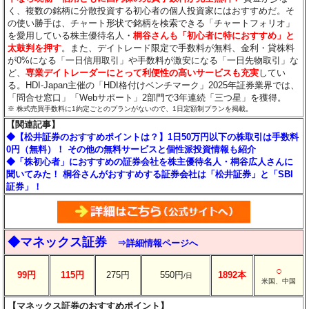
く、複数の銘柄に分散投資する初心者の個人投資家にはおすすめだ。そ
の使い勝手は、チャート形状で銘柄を検索できる「チャートフォリオ」
を愛用している株主優待名人・
桐谷さんも「初心者に特におすすめ」と
太鼓判を押す
。また、デイトレード限定で手数料が無料、金利・貸株料
が0%になる「一日信用取引」や手数料が激安になる「一日先物取引」な
ど、
専業デイトレーダーにとって利便性の高いサービスも充実
してい
る。HDI-Japan主催の「HDI格付けベンチマーク」2025年証券業界では、
「問合せ窓口」「Webサポート」2部門で3年連続「三つ星」を獲得。
※ 株式売買手数料に1約定ごとのプランがないので、1日定額制プランを掲載。
【関連記事】
◆【松井証券のおすすめポイントは？】1日50万円以下の株取引は手数料
0円（無料）！ その他の無料サービスと個性派投資情報も紹介
◆「株初心者」におすすめの証券会社を株主優待名人・桐谷広人さんに
聞いてみた！ 桐谷さんがおすすめする証券会社は「松井証券」と「SBI
証券」！
◆マネックス証券
⇒詳細情報ページへ
○
99円
115円
275円
550円
1892本
/日
米国、中国
【マネックス証券のおすすめポイント】