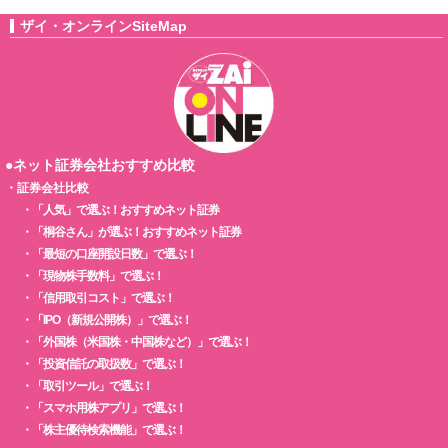
ザイ・オンラインSiteMap
●ネット証券会社おすすめ比較
・
証券会社比較
・
「人気」で選ぶ！おすすめネット証券
・
「桐谷さん」が選ぶ！おすすめネット証券
・
「最短の口座開設日数」で選ぶ！
・
「現物株手数料」で選ぶ！
・
「信用取引コスト」で選ぶ！
・
「IPO（新規公開株）」で選ぶ！
・
「外国株（米国株・中国株など）」で選ぶ！
・
「投資信託の取扱数」で選ぶ！
・
「取引ツール」で選ぶ！
・
「スマホ用株アプリ」で選ぶ！
・
「株主優待検索機能」で選ぶ！