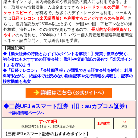
楽天ポイントは、国内現物株式や投資信託の購入にも利用できる。ま
た、取引から情報収集、入出金までできる
トレードツールの元祖「マー
ケットスピード」
が有名で、数多くのデイトレーダーも利用。ツール内
では
日経テレコン（楽天証券版）を利用することができるのも便利
。さ
らに、投資信託数が2600本以上と多く、米国や中国、アセアンなどの海
外株式、海外ETF、金の積立投資もできるので、
長期的な分散投資がし
やすい
のも便利だ。2024年の「J.D. パワー個人資産運用顧客満足度調査
＜ネット証券部門＞」では総合1位を受賞。
【関連記事】
◆【楽天証券の特徴とおすすめポイントを解説！】売買手数料が安く、
初心者にもおすすめの証券会社！ 取引や投資信託の保有で「楽天ポイン
ト」を貯めよう
◆「日経テレコン」「会社四季報」が閲覧できる証券会社を解説！ 利用
料0円ながら、紙媒体では読めない独自記事や先行情報を掲載し、記事の
検索機能も充実
◆三菱UFJ eスマート証券（旧：auカブコム証券）
⇒詳細情報ページへ
○
すべて0円
1848本
米国
※2026年5月18日〜。SOR注文の場合
【三菱UFJ eスマート証券のおすすめポイント】