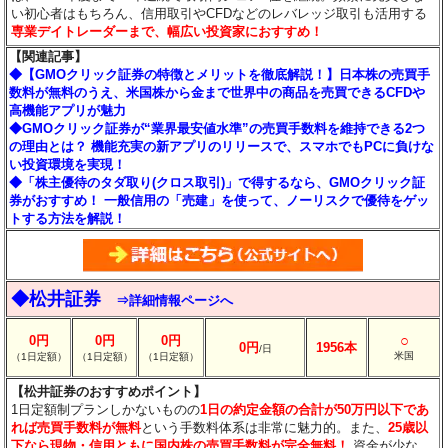
い初心者はもちろん、信用取引やCFDなどのレバレッジ取引も活用する
専業デイトレーダーまで、幅広い投資家におすすめ！
【関連記事】
◆【GMOクリック証券の特徴とメリットを徹底解説！】日本株の売買手
数料が無料のうえ、米国株から金まで世界中の商品を売買できるCFDや
高機能アプリが魅力
◆GMOクリック証券が“業界最安値水準”の売買手数料を維持できる2つ
の理由とは？ 機能充実の新アプリのリリースで、スマホでもPCに負けな
い投資環境を実現！
◆「株主優待のタダ取り(クロス取引)」で得するなら、GMOクリック証
券がおすすめ！ 一般信用の「売建」を使って、ノーリスクで優待をゲッ
トする方法を解説！
◆松井証券
⇒詳細情報ページへ
○
0円
0円
0円
0円
1956本
/日
米国
（1日定額）
（1日定額）
（1日定額）
【松井証券のおすすめポイント】
1日定額制プランしかないものの
1日の約定金額の合計が50万円以下であ
れば売買手数料が無料
という手数料体系は非常に魅力的。また、
25歳以
下なら現物・信用ともに国内株の売買手数料が完全無料！
資金が少な