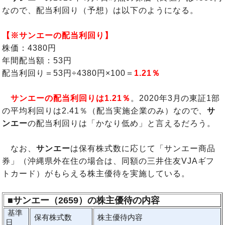
なので、配当利回り（予想）は以下のようになる。
【※サンエーの配当利回り】
株価：4380円
年間配当額：53円
配当利回り＝53円÷4380円×100＝
1.21％
サンエーの配当利回りは1.21％
。2020年3月の東証1部
の平均利回りは2.41％（配当実施企業のみ）なので、
サ
ンエー
の配当利回りは「かなり低め」と言えるだろう。
なお、
サンエー
は保有株式数に応じて「サンエー商品
券」（沖縄県外在住の場合は、同額の三井住友VJAギフ
トカード）がもらえる株主優待を実施している。
■
サンエー（2659）の株主優待の内容
基準
保有株式数
株主優待内容
日