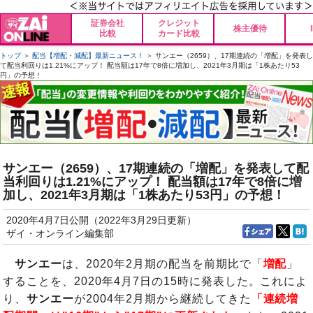
証券会社
クレジット
株主優待
比較
カード比較
トップ
＞
配当【増配・減配】最新ニュース！
＞ サンエー（2659）、17期連続の「増配」を発表し
て配当利回りは1.21%にアップ！ 配当額は17年で8倍に増加し、2021年3月期は「1株あたり53
円」の予想！
サンエー（2659）、17期連続の「増配」を発表して配
当利回りは1.21%にアップ！ 配当額は17年で8倍に増
加し、2021年3月期は「1株あたり53円」の予想！
2020年4月7日公開（2022年3月29日更新）
ザイ・オンライン編集部
サンエー
は、2020年2月期の配当を前期比で「
増配
」
することを、2020年4月7日の15時に発表した。これによ
り、
サンエー
が2004年2月期から継続してきた
「連続増