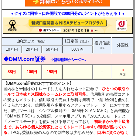
▼クイズに回答＋口座開設で2000円分のポイントがもらえる！▼
1約定ごと
1日定額
（税込）
（税込）
投資信託
外国株
※1
10万円
20万円
50万円
50万円
◆DMM.com証券
⇒詳細情報ページへ
○
－
－
88円
106円
198円
米国
【DMM.com証券のおすすめポイント】
国内株と米国株のトレードに力を入れたネット証券で、
ひとつの取引ツ
ールで日本株と米国株をシームレスに取引可能
。信用取引の売買コスト
の安さもメリット。信用取引の売買手数料は無料で、信用金利も低めに
抑えられており、信用取引を多用するアクティブトレーダーにおすすめ
だ。取引ツールは、シンプル機能の「DMM株 STANDARD」と高機能な
「DMM株 PRO+」の2種類。スマホ用アプリも「かんたんモード」と
「ノーマルモード」を使い分ける形になっており、
初級者から中上級者
まで、あらゆる個人投資家にとってトレードしやすい環境が整ってい
る
。IPOは委託販売のみなので割当数は少なめだが、
口座に資金がなく