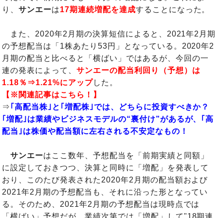
り、
サンエー
は
17期連続増配を達成
することになった。
また、2020年2月期の決算短信によると、2021年2月期
の予想配当は「1株あたり53円」となっている。2020年2
月期の配当と比べると「横ばい」ではあるが、今回の一
連の発表によって、
サンエーの配当利回り（予想）は
1.18％⇒1.21%にアップ
した。
【※関連記事はこちら！】
⇒
｢高配当株｣と｢増配株｣では、どちらに投資すべきか？
｢増配｣は業績やビジネスモデルの“裏付け”があるが、｢高
配当｣は株価や配当額に左右される不安定なもの！
サンエー
はここ数年、予想配当を「前期実績と同額」
に設定しておきつつ、決算と同時に「増配」を発表して
おり、このたび発表された2020年2月期の配当額および
2021年2月期の予想配当も、それに沿った形となってい
る。そのため、2021年2月期の予想配当は現時点では
「横ばい」予想だが、業績次第では「増配」して"18期連