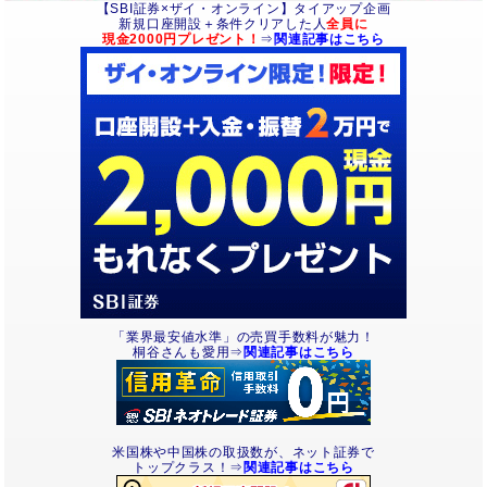
【SBI証券×ザイ・オンライン】タイアップ企画
新規口座開設＋条件クリアした人
全員に
現金2000円プレゼント！
⇒
関連記事はこちら
「業界最安値水準」の売買手数料が魅力！
桐谷さんも愛用⇒
関連記事はこちら
米国株や中国株の取扱数が、ネット証券で
トップクラス！⇒
関連記事はこちら