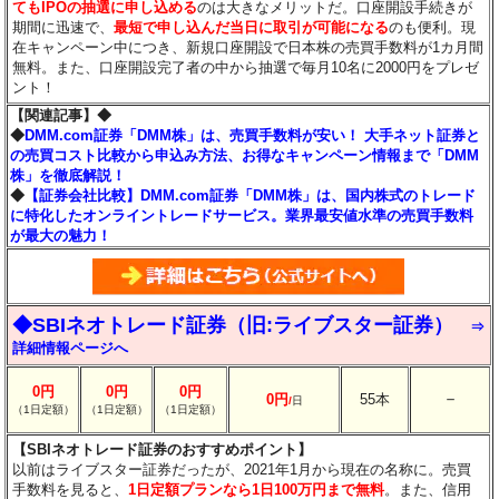
てもIPOの抽選に申し込める
のは大きなメリットだ。口座開設手続きが
期間に迅速で、
最短で申し込んだ当日に取引が可能になる
のも便利。現
在キャンペーン中につき、新規口座開設で日本株の売買手数料が1カ月間
無料。また、口座開設完了者の中から抽選で毎月10名に2000円をプレゼ
ント！
【関連記事】◆
◆
DMM.com証券「DMM株」は、売買手数料が安い！ 大手ネット証券と
の売買コスト比較から申込み方法、お得なキャンペーン情報まで「DMM
株」を徹底解説！
◆
【証券会社比較】DMM.com証券「DMM株」は、国内株式のトレード
に特化したオンライントレードサービス。業界最安値水準の売買手数料
が最大の魅力！
◆SBIネオトレード証券（旧:ライブスター証券）
⇒
詳細情報ページへ
0円
0円
0円
－
0円
55本
/
日
（1日定額）
（1日定額）
（1日定額）
【SBIネオトレード証券のおすすめポイント】
以前はライブスター証券だったが、2021年1月から現在の名称に。売買
手数料を見ると、
1日定額プランなら1日100万円まで無料
。また、信用