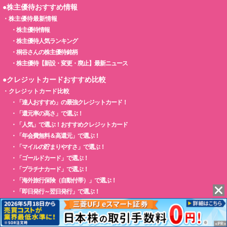
●株主優待おすすめ情報
・
株主優待最新情報
・
株主優待情報
・
株主優待人気ランキング
・
桐谷さんの株主優待銘柄
・
株主優待【新設・変更・廃止】最新ニュース
●クレジットカードおすすめ比較
・
クレジットカード比較
・
「達人おすすめ」の最強クレジットカード！
・
「還元率の高さ」で選ぶ！
・
「人気」で選ぶ！おすすめクレジットカード
・
「年会費無料＆高還元」で選ぶ！
・
「マイルの貯まりやすさ」で選ぶ！
・
「ゴールドカード」で選ぶ！
・
「プラチナカード」で選ぶ！
・
「海外旅行保険（自動付帯）」で選ぶ！
・
「即日発行～翌日発行」で選ぶ！
・
「ETCカード」で選ぶ！
・
アメリカン・エキスプレスおすすめ比較
・
クレジットカード活用術