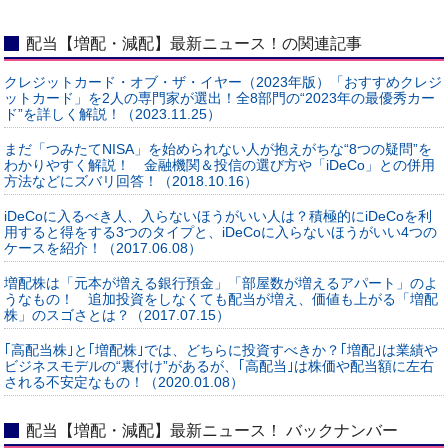
配当【増配・減配】最新ニュース！の関連記事
クレジットカード・オブ・ザ・イヤー（2023年版）「おすすめクレジ
ットカード」を2人の専門家が選出！全8部門の“2023年の最優秀カー
ド”を詳しく解説！（2023.11.25）
まだ「つみたてNISA」を始められない人が抱えがちな“8つの疑問”を
わかりやすく解説！ 金融機関＆投信の選び方や「iDeCo」との併用
方法などにズバリ回答！（2018.10.16）
iDeCoに入るべき人、入らないほうがいい人は？積極的にiDeCoを利
用すると得をする3つのタイプと、iDeCoに入らないほうがいい4つの
ケースを紹介！（2017.06.08）
増配株は「元本が増える銀行預金」「部屋数が増えるアパート」のよ
うなもの！ 追加投資をしなくても配当が増え、価値も上がる「増配
株」のスゴさとは？（2017.07.15）
｢高配当株｣と｢増配株｣では、どちらに投資すべきか？｢増配｣は業績や
ビジネスモデルの“裏付け”があるが、｢高配当｣は株価や配当額に左右
される不安定なもの！（2020.01.08）
配当【増配・減配】最新ニュース！ バックナンバー