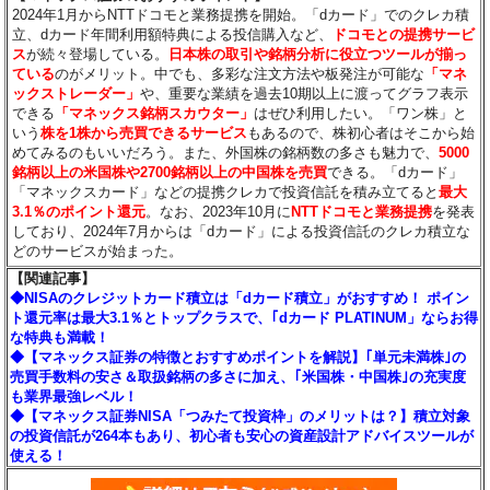
2024年1月からNTTドコモと業務提携を開始。「dカード」でのクレカ積
立、dカード年間利用額特典による投信購入など、
ドコモとの提携サービ
ス
が続々登場している。
日本株の取引や銘柄分析に役立つツールが揃っ
ている
のがメリット。中でも、多彩な注文方法や板発注が可能な
「マネ
ックストレーダー」
や、重要な業績を過去10期以上に渡ってグラフ表示
できる
「マネックス銘柄スカウター」
はぜひ利用したい。「ワン株」と
いう
株を1株から売買できるサービス
もあるので、株初心者はそこから始
めてみるのもいいだろう。また、外国株の銘柄数の多さも魅力で、
5000
銘柄以上の米国株や2700銘柄以上の中国株を売買
できる。「dカード」
「マネックスカード」などの提携クレカで投資信託を積み立てると
最大
3.1％のポイント還元
。なお、2023年10月に
NTTドコモと業務提携
を発表
しており、2024年7月からは「dカード」による投資信託のクレカ積立な
どのサービスが始まった。
【関連記事】
◆NISAのクレジットカード積立は「dカード積立」がおすすめ！ ポイン
ト還元率は最大3.1％とトップクラスで、｢dカード PLATINUM」ならお得
な特典も満載！
◆【マネックス証券の特徴とおすすめポイントを解説】｢単元未満株｣の
売買手数料の安さ＆取扱銘柄の多さに加え、｢米国株・中国株｣の充実度
も業界最強レベル！
◆【マネックス証券NISA「つみたて投資枠」のメリットは？】積立対象
の投資信託が264本もあり、初心者も安心の資産設計アドバイスツールが
使える！