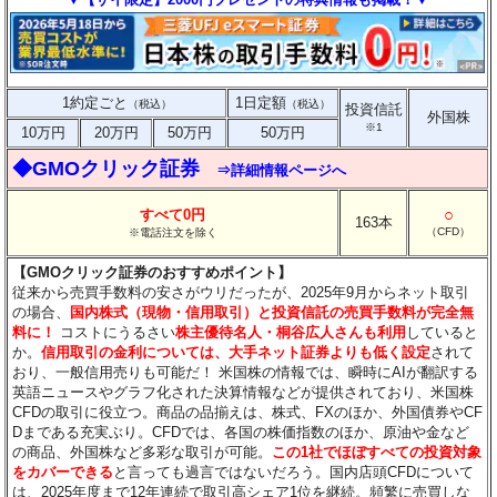
1約定ごと
1日定額
（税込）
（税込）
投資信託
外国株
※1
10万円
20万円
50万円
50万円
◆GMOクリック証券
⇒詳細情報ページへ
○
すべて0円
163本
（CFD）
※電話注文を除く
【GMOクリック証券のおすすめポイント】
従来から売買手数料の安さがウリだったが、2025年9月からネット取引
の場合、
国内株式（現物・信用取引）と投資信託の売買手数料が完全無
料に！
コストにうるさい
株主優待名人・桐谷広人さんも利用
していると
か。
信用取引の金利については、大手ネット証券よりも低く設定
されて
おり、一般信用売りも可能だ！ 米国株の情報では、瞬時にAIが翻訳する
英語ニュースやグラフ化された決算情報などが提供されており、米国株
CFDの取引に役立つ。商品の品揃えは、株式、FXのほか、外国債券やCF
Dまである充実ぶり。CFDでは、各国の株価指数のほか、原油や金など
の商品、外国株など多彩な取引が可能。
この1社でほぼすべての投資対象
をカバーできる
と言っても過言ではないだろう。国内店頭CFDについて
は、2025年度まで12年連続で取引高シェア1位を継続。頻繁に売買しな