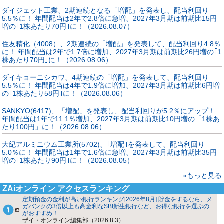
ダイジェット工業、2期連続となる「増配」を発表し、配当利回り
5.5％に！ 年間配当は2年で2.8倍に急増、2027年3月期は前期比15円
増の｢1株あたり70円｣に！（2026.08.07）
住友精化（4008）、2期連続の「増配」を発表して、配当利回り4.8％
に！ 年間配当は2年で1.7倍に増加、2027年3月期は前期比26円増の｢1
株あたり70円｣に！（2026.08.06）
ダイキョーニシカワ、4期連続の「増配」を発表して、配当利回り
5.5％に！ 年間配当は4年で1.9倍に増加、2027年3月期は前期比6円増
の｢1株あたり58円｣に！（2026.08.06）
SANKYO(6417)、「増配」を発表し、配当利回りが5.2％にアップ！
年間配当は1年で11.1％増加、2027年3月期は前期比10円増の「1株あ
たり100円」に！（2026.08.06）
大紀アルミニウム工業所(5702)、｢増配｣を発表して、配当利回り
5.0％に！ 年間配当は1年で1.6倍に急増、2027年3月期は前期比35円
増の｢1株あたり90円｣に！（2026.08.05）
»もっと見る
ZAiオンライン アクセスランキング
定期預金の金利が高い銀行ランキング[2026年8月] 貯金をするなら、メ
ガバンクの3倍以上も高金利なSBI新生銀行など、お得な銀行を選ぶの
がおすすめ！
ザイ・オンライン編集部（2026.8.3）