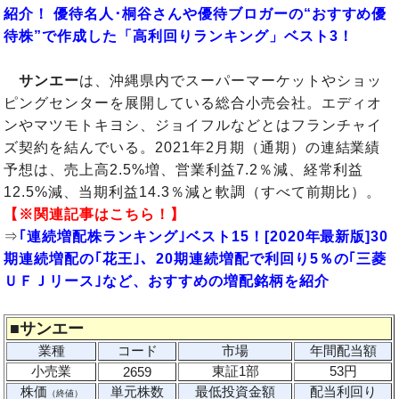
紹介！ 優待名人･桐谷さんや優待ブロガーの“おすすめ優
待株”で作成した「高利回りランキング」ベスト3！
サンエー
は、沖縄県内でスーパーマーケットやショッ
ピングセンターを展開している総合小売会社。エディオ
ンやマツモトキヨシ、ジョイフルなどとはフランチャイ
ズ契約を結んでいる。2021年2月期（通期）の連結業績
予想は、売上高2.5%増、営業利益7.2％減、経常利益
12.5%減、当期利益14.3％減と軟調（すべて前期比）。
【※関連記事はこちら！】
⇒
｢連続増配株ランキング｣ベスト15！[2020年最新版]30
期連続増配の｢花王｣、20期連続増配で利回り5％の｢三菱
ＵＦＪリース｣など、おすすめの増配銘柄を紹介
■
サンエー
業種
コード
市場
年間配当額
小売業
東証1部
53円
2659
株価
単元株数
最低投資金額
配当利回り
（終値）