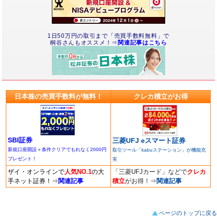
1日50万円の取引まで「売買手数料無料」で
桐谷さんもオススメ！⇒
関連記事はこちら
日本株の売買手数料が無料！
クレカ積立がお得
SBI証券
三菱UFJ eスマート証券
新規口座開設＋条件クリアでもれなく2000円
取引ツール「kabuステーション」が機能充
プレゼント！
実
ザイ・オンラインで
人気NO.1
の大
「三菱UFJカード」などで
クレカ
手ネット証券！
⇒
関連記事
積立
がお得！
⇒
関連記事
ページのトップに戻る