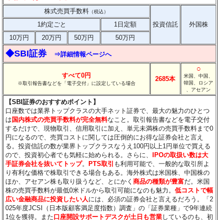
株式売買手数料
（税込）
1約定ごと
1日定額
投資信託
外国株
10万円
20万円
50万円
50万円
◆SBI証券
⇒詳細情報ページへ
○
すべて0円
米国、中国、
2685本
韓国、ロシア
※取引報告書などを「電子交付」に設定している場合
、アセアン
【SBI証券のおすすめポイント】
口座数では業界トップクラスの大手ネット証券で、最大の魅力のひとつ
は
国内株式の売買手数料が完全無料
なこと。取引報告書などを電子交付
するだけで、現物取引、信用取引に加え、単元未満株の売買手数料まで0
円になるので、売買コストに関しては圧倒的にお得な証券会社と言え
る。投資信託の数が業界トップクラスなうえ100円以上1円単位で買える
ので、投資初心者でも気軽に始められる。さらに、
IPOの取扱い数は大
手証券会社を抜いてトップ
。
PTS取引
も利用可能で、一般的な取引所よ
り有利な価格で株取引できる場合もある。海外株式は米国株、中国株の
ほか、アセアン株も取り扱うなど、とにかく
商品の種類が豊富
だ。米国
株の売買手数料が最低0米ドルから取引可能になのも魅力。
低コストで幅
広い金融商品に投資したい人
には、必須の証券会社と言えるだろう。「2
025年度JCSI（日本版顧客満足度指数）調査」の「証券業種」で9年連続
1位を獲得。また
口座開設サポートデスクが土日も営業
しているのも、初