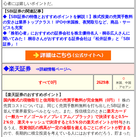
心者には嬉しいポイントだ。
【SBI証券の関連記事】
◆【SBI証券の特徴とおすすめポイントを解説！】株式投資の売買手数料
の安さは業界トップクラス！ IPOや米国株、夜間取引など、商品・サー
ビスも充実
◆「株初心者」におすすめの証券会社を株主優待名人・桐谷広人さんに
聞いてみた！ 桐谷さんがおすすめする証券会社は「松井証券」と「SBI
証券」！
◆楽天証券
⇒詳細情報ページへ
○
すべて0円
2629本
米国、中国
、アセアン
【楽天証券のおすすめポイント】
国内株式の現物取引と信用取引の売買手数料が完全無料（0円）！
株の
売買コストについては、同じく売買手数料無料を打ち出したSBI証券と
並んで業界最安レベルとなった。また、投信積立のときに
楽天カード
（一般カード／ゴールド／プレミアム／ブラック）で決済すると0.5〜
2％分
、楽天キャッシュで決済すると0.5％分
の楽天ポイントが付与
され
るうえ、
投資信託の残高が一定の金額を超えるごとにポイントが貯まる
ので、長期的に積立投資を考えている人にはおすすめだろう。貯まった