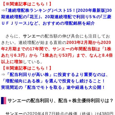
【※関連記事はこちら！】
⇒
｢連続増配株ランキング｣ベスト15！[2020年最新版]30
期連続増配の｢花王｣、20期連続増配で利回り5％の｢三菱
ＵＦＪリース｣など、おすすめの増配銘柄を紹介
さらに、
サンエー
の配当額の伸び具合にも注目してお
きたい。連続増配が始まる直前の
2003年2月期から2020
年2月期までの17年間で、サンエーの年間配当額は「1株
あたり6.3円」から「1株あたり53円」まで、なんと8.4
倍
以上に増加
している。
【※関連記事はこちら！】
⇒
「配当利回りが高い株」に投資するより重要なのは、
「増配傾向にある株」を選んで投資をし続けること！
実現間近の「配当でモトを取る」途中経過も大公開！
サンエーの配当利回り、配当＋株主優待利回りは？
サンエー
の2020年4月7日時点の株価（終値）は4380円