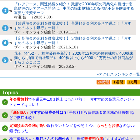
「レアアース」関連銘柄を紹介！ 政府が2030年頃の商業化を目指す南
鳥島沖のレアアース開発は、中国の輸出規制による供給不足を解決する
重要な投資テーマ
村瀬 智一（2026.7.30）
【普通預金の金利を徹底比較！】 普通預金金利の高さで選ぶ！「おす
すめのネット銀行」一覧！
ザイ・オンライン編集部（2019.11.1）
【定期預金の金利を徹底比較！】 定期預金金利の高さで選ぶ！「おす
すめのネット銀行」一覧！
ザイ・オンライン編集部（2021.6.10）
花王（4452）、株主優待を新設！ 2026年12月末の保有株数が400株未
満なら｢抽選で自社製品｣、400株以上なら6000～1万円分の自社商品が
もらえることに
ザイ・オンライン編集部（2026.8.5）
»アクセスランキング一覧
Topics
年会費無料
でも還元率1.0％以上は当たり前！ おすすめの高還元クレジッ
トカードはコレ！
「新NISA」
おすすめ証券会社は？
｢手数料｣｢投資信託＆米国株の取扱数｣な
どで徹底比較！
定期預金の金利が高い
銀行ランキングを公開！ 今、
もっともお得
なのは○○
銀行だった！
株主優待名人・
桐谷さんのお墨付き
！ 株式
投資初心者
におすすめのネッ