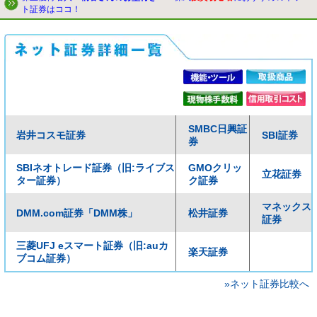
ト証券はココ！
SMBC日興証
岩井コスモ証券
SBI証券
券
SBIネオトレード証券（旧:ライブス
GMOクリッ
立花証券
ター証券）
ク証券
マネックス
DMM.com証券「DMM株」
松井証券
証券
三菱UFJ eスマート証券（旧:auカ
楽天証券
ブコム証券）
»ネット証券比較へ