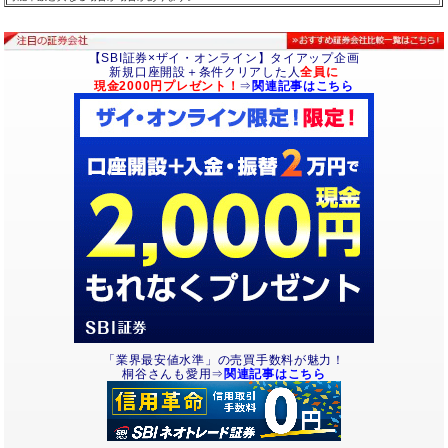
【SBI証券×ザイ・オンライン】タイアップ企画
新規口座開設＋条件クリアした人
全員に
現金2000円プレゼント！
⇒
関連記事はこちら
「業界最安値水準」の売買手数料が魅力！
桐谷さんも愛用⇒
関連記事はこちら