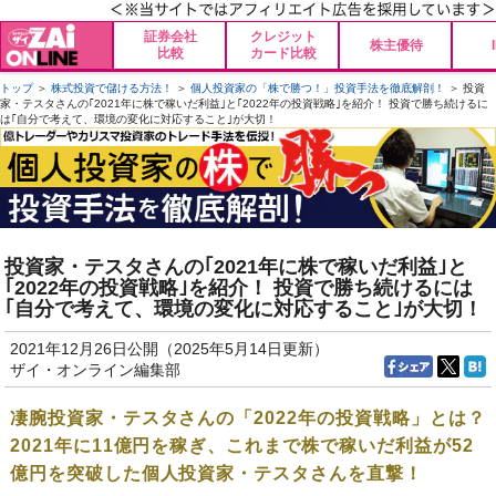
証券会社
クレジット
株主優待
比較
カード比較
トップ
＞
株式投資で儲ける方法！
＞
個人投資家の「株で勝つ！」投資手法を徹底解剖！
＞ 投資
家・テスタさんの｢2021年に株で稼いだ利益｣と｢2022年の投資戦略｣を紹介！ 投資で勝ち続けるに
は｢自分で考えて、環境の変化に対応すること｣が大切！
投資家・テスタさんの｢2021年に株で稼いだ利益｣と
｢2022年の投資戦略｣を紹介！ 投資で勝ち続けるには
｢自分で考えて、環境の変化に対応すること｣が大切！
2021年12月26日公開（2025年5月14日更新）
ザイ・オンライン編集部
凄腕投資家・テスタさんの「2022年の投資戦略」とは？
2021年に11億円を稼ぎ、これまで株で稼いだ利益が52
億円を突破した個人投資家・テスタさんを直撃！