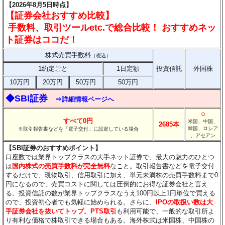
【2026年8月5日時点】
【証券会社おすすめ比較】
手数料、取引ツールetc.で総合比較！ おすすめネッ
ト証券はココだ！
株式売買手数料
（税込）
1約定ごと
1日定額
投資信託
外国株
10万円
20万円
50万円
50万円
◆SBI証券
⇒詳細情報ページへ
○
すべて0円
米国、中国、
2685本
韓国、ロシア
※取引報告書などを「電子交付」に設定している場合
、アセアン
【SBI証券のおすすめポイント】
口座数では業界トップクラスの大手ネット証券で、最大の魅力のひとつ
は
国内株式の売買手数料が完全無料
なこと。取引報告書などを電子交付
するだけで、現物取引、信用取引に加え、単元未満株の売買手数料まで0
円になるので、売買コストに関しては圧倒的にお得な証券会社と言え
る。投資信託の数が業界トップクラスなうえ100円以上1円単位で買える
ので、投資初心者でも気軽に始められる。さらに、
IPOの取扱い数は大
手証券会社を抜いてトップ
。
PTS取引
も利用可能で、一般的な取引所よ
り有利な価格で株取引できる場合もある。海外株式は米国株、中国株の