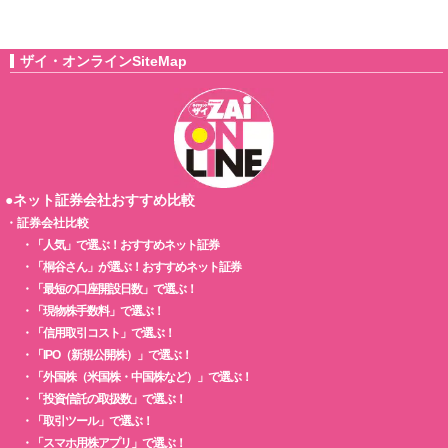
ザイ・オンラインSiteMap
●ネット証券会社おすすめ比較
・
証券会社比較
・
「人気」で選ぶ！おすすめネット証券
・
「桐谷さん」が選ぶ！おすすめネット証券
・
「最短の口座開設日数」で選ぶ！
・
「現物株手数料」で選ぶ！
・
「信用取引コスト」で選ぶ！
・
「IPO（新規公開株）」で選ぶ！
・
「外国株（米国株・中国株など）」で選ぶ！
・
「投資信託の取扱数」で選ぶ！
・
「取引ツール」で選ぶ！
・
「スマホ用株アプリ」で選ぶ！