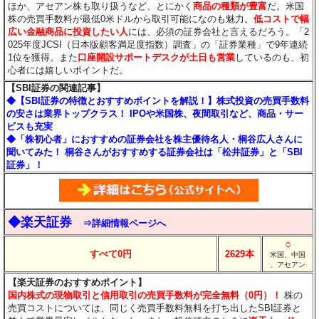
ほか、アセアン株も取り扱うなど、とにかく
商品の種類が豊富
だ。米国
株の売買手数料が最低0米ドルから取引可能になのも魅力。
低コストで幅
広い金融商品に投資したい人
には、必須の証券会社と言えるだろう。「2
025年度JCSI（日本版顧客満足度指数）調査」の「証券業種」で9年連続
1位を獲得。また
口座開設サポートデスクが土日も営業
しているのも、初
心者には嬉しいポイントだ。
【SBI証券の関連記事】
◆【SBI証券の特徴とおすすめポイントを解説！】株式投資の売買手数料
の安さは業界トップクラス！ IPOや米国株、夜間取引など、商品・サー
ビスも充実
◆「株初心者」におすすめの証券会社を株主優待名人・桐谷広人さんに
聞いてみた！ 桐谷さんがおすすめする証券会社は「松井証券」と「SBI
証券」！
◆楽天証券
⇒詳細情報ページへ
○
すべて0円
2629本
米国、中国
、アセアン
【楽天証券のおすすめポイント】
国内株式の現物取引と信用取引の売買手数料が完全無料（0円）！
株の
売買コストについては、同じく売買手数料無料を打ち出したSBI証券と