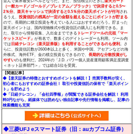
並んで業界最安レベルとなった。また、投信積立のときに
楽天カード
（一般カード／ゴールド／プレミアム／ブラック）で決済すると0.5〜
2％分
、楽天キャッシュで決済すると0.5％分
の楽天ポイントが付与
され
るうえ、
投資信託の残高が一定の金額を超えるごとにポイントが貯まる
ので、長期的に積立投資を考えている人にはおすすめだろう。貯まった
楽天ポイントは、国内現物株式や投資信託の購入にも利用できる。ま
た、取引から情報収集、入出金までできる
トレードツールの元祖「マー
ケットスピード」
が有名で、数多くのデイトレーダーも利用。ツール内
では
日経テレコン（楽天証券版）を利用することができるのも便利
。さ
らに、投資信託数が2600本以上と多く、米国や中国、アセアンなどの海
外株式、海外ETF、金の積立投資もできるので、
長期的な分散投資がし
やすい
のも便利だ。2024年の「J.D. パワー個人資産運用顧客満足度調査
＜ネット証券部門＞」では総合1位を受賞。
【関連記事】
◆【楽天証券の特徴とおすすめポイントを解説！】売買手数料が安く、
初心者にもおすすめの証券会社！ 取引や投資信託の保有で「楽天ポイン
ト」を貯めよう
◆「日経テレコン」「会社四季報」が閲覧できる証券会社を解説！ 利用
料0円ながら、紙媒体では読めない独自記事や先行情報を掲載し、記事の
検索機能も充実
◆三菱UFJ eスマート証券（旧：auカブコム証券）