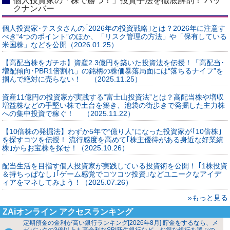
個人投資家の「株で勝つ！」投資手法を徹底解剖！ バッ
クナンバー
個人投資家･テスタさんの｢2026年の投資戦略｣とは？2026年に注意す
べき“4つのポイント”のほか、「リスク管理の方法」や「保有している
米国株」などを公開（2026.01.25）
【高配当株をガチホ】資産2.3億円を築いた投資法を伝授！「高配当･
増配傾向･PBR1倍割れ」の銘柄の株価暴落局面には“落ちるナイフ”を
掴んで絶対に売らない！ （2025.11.25）
資産11億円の投資家が実践する“富士山投資法”とは？高配当株や増収
増益株などの手堅い株で土台を築き、池袋の街歩きで発掘した主力株
への集中投資で稼ぐ！ （2025.11.22）
【10倍株の発掘法】わずか5年で“億り人”になった投資家が｢10倍株｣
を探すコツを伝授！ 流行感度を高めて｢株主優待がある身近な好業績
株｣からお宝株を探せ！（2025.10.26）
配当生活を目指す個人投資家が実践している投資術を公開！ ｢1株投資
＆持ちっぱなし｣｢ゲーム感覚でコツコツ投資｣などユニークなアイデ
ィアをマネしてみよう！（2025.07.26）
»もっと見る
ZAiオンライン アクセスランキング
定期預金の金利が高い銀行ランキング[2026年8月] 貯金をするなら、メ
ガバンクの3倍以上も高金利なSBI新生銀行など、お得な銀行を選ぶの