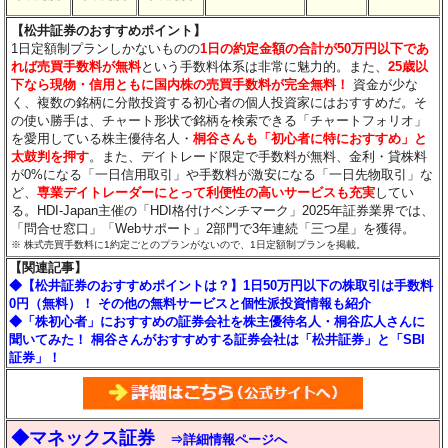
【松井証券のおすすめポイント】
1日定額制プランしかないものの
1日の約定金額の合計が50万円以下であ
れば売買手数料が無料
という手数料体系は非常に魅力的。また、
25歳以
下なら現物・信用ともに国内株の売買手数料が完全無料！
資金が少な
く、複数の銘柄に分散投資する初心者の個人投資家にはおすすめだ。そ
の使い勝手は、チャート形状で銘柄を検索できる「チャートフォリオ」
を愛用している株主優待名人・
桐谷さんも「初心者に特におすすめ」と
太鼓判を押す
。また、デイトレード限定で手数料が無料、金利・貸株料
が0%になる「一日信用取引」や手数料が激安になる「一日先物取引」な
ど、
専業デイトレーダーにとって利便性の高いサービスも充実
してい
る。HDI-Japan主催の「HDI格付けベンチマーク」2025年証券業界では、
「問合せ窓口」「Webサポート」2部門で3年連続「三つ星」を獲得。
※ 株式売買手数料に1約定ごとのプランがないので、1日定額制プランを掲載。
【関連記事】
◆【松井証券のおすすめポイントは？】1日50万円以下の株取引は手数料
0円（無料）！ その他の無料サービスと個性派投資情報も紹介
◆「株初心者」におすすめの証券会社を株主優待名人・桐谷広人さんに
聞いてみた！ 桐谷さんがおすすめする証券会社は「松井証券」と「SBI
証券」！
◆マネックス証券
⇒詳細情報ページへ