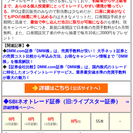
「ノーマルモード」を使い分ける形になっており、
初級者から中上級者
まで、あらゆる個人投資家にとってトレードしやすい環境が整ってい
る
。IPOは委託販売のみなので割当数は少なめだが、
口座に資金がなく
てもIPOの抽選に申し込める
のは大きなメリットだ。口座開設手続きが
期間に迅速で、
最短で申し込んだ当日に取引が可能になる
のも便利。現
在キャンペーン中につき、新規口座開設で日本株の売買手数料が1カ月間
無料。また、口座開設完了者の中から抽選で毎月10名に2000円をプレゼ
ント！
【関連記事】◆
◆
DMM.com証券「DMM株」は、売買手数料が安い！ 大手ネット証券と
の売買コスト比較から申込み方法、お得なキャンペーン情報まで「DMM
株」を徹底解説！
◆
【証券会社比較】DMM.com証券「DMM株」は、国内株式のトレード
に特化したオンライントレードサービス。業界最安値水準の売買手数料
が最大の魅力！
◆SBIネオトレード証券（旧:ライブスター証券）
⇒
詳細情報ページへ
0円
0円
0円
－
0円
55本
/
日
（1日定額）
（1日定額）
（1日定額）