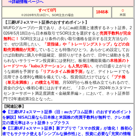
⇒詳細情報ページへ
○
すべて0円
1848本
米国
※2026年5月18日〜。SOR注文の場合
【三菱UFJ eスマート証券のおすすめポイント】
MUFGグループの一員であり、さらにau経済圏と連携するネット証券。2
026年5月18日から日本株取引でSOR注文を選択すると
売買手数料が完全
無料に！
SOR注文はより条件の良い取引価格を提示する注文方法なの
で、ぜひ活用したい。
「逆指値」や「トレーリングストップ」などの自
動売買機能が充実
していることも特徴のひとつ。あらかじめ設定してお
けば自動的に購入や利益確定、損切りができるので、日中に値動きを見
られないサラリーマン投資家には便利だ。板発注機能装備の
本格派のト
レードツール「kabuステーション」も人気が高い
。その日盛り上がりそ
うな銘柄を予測する
「リアルタイム株価予測」
など、デイトレードでも
活用できる便利な機能を備えている。投資信託だけではなく
「プチ株
（単元未満株）」の積立も可能
。月500円から株を積み立てられるので、
資金の少ない株初心者にはおすすめだ。「J.D.パワー 2024年カスタマー
センターサポート満足度調査＜金融業界編＞」において、ネット証券部
門で2年連続第1位となった。
【関連記事】
◆【三菱UFJ eスマート証券（旧：auカブコム証券）のおすすめポイント
を解説】NISA口座なら日本株と米国株の売買手数料が無料で、クレカ積
立の還元率はネット証券トップクラス
◆【三菱UFJ eスマート証券】新アプリで「スマホ投資」が進化！ 株初心
者でもサクサク使える｢シンプルな操作性｣と、投資に必要な｢充実の情報