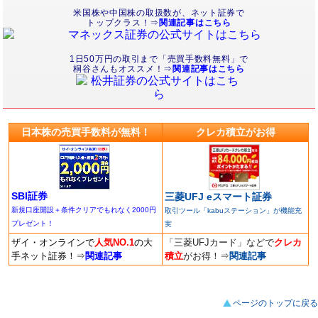
米国株や中国株の取扱数が、ネット証券で
トップクラス！⇒
関連記事はこちら
1日50万円の取引まで「売買手数料無料」で
桐谷さんもオススメ！⇒
関連記事はこちら
日本株の売買手数料が無料！
クレカ積立がお得
SBI証券
三菱UFJ eスマート証券
新規口座開設＋条件クリアでもれなく2000円
取引ツール「kabuステーション」が機能充
プレゼント！
実
ザイ・オンラインで
人気NO.1
の大
「三菱UFJカード」などで
クレカ
手ネット証券！
⇒
関連記事
積立
がお得！
⇒
関連記事
ページのトップに戻る