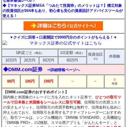
も業界最強レベル！
◆【マネックス証券NISA「つみたて投資枠」のメリットは？】積立対象
の投資信託が264本もあり、初心者も安心の資産設計アドバイスツールが
使える！
▼クイズに回答＋口座開設で2000円分のポイントがもらえる！▼
1約定ごと
1日定額
（税込）
（税込）
投資信託
外国株
※1
10万円
20万円
50万円
50万円
◆DMM.com証券
⇒詳細情報ページへ
○
－
－
88円
106円
198円
米国
【DMM.com証券のおすすめポイント】
国内株と米国株のトレードに力を入れたネット証券で、
ひとつの取引ツ
ールで日本株と米国株をシームレスに取引可能
。信用取引の売買コスト
の安さもメリット。信用取引の売買手数料は無料で、信用金利も低めに
抑えられており、信用取引を多用するアクティブトレーダーにおすすめ
だ。取引ツールは、シンプル機能の「DMM株 STANDARD」と高機能な
「DMM株 PRO+」の2種類。スマホ用アプリも「かんたんモード」と