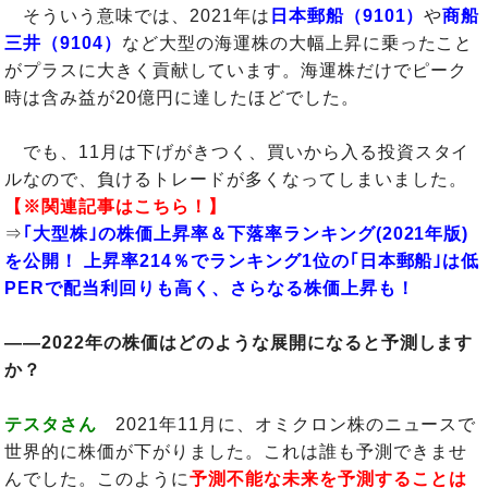
そういう意味では、2021年は
日本郵船（9101）
や
商船
三井（9104）
など大型の海運株の大幅上昇に乗ったこと
がプラスに大きく貢献しています。海運株だけでピーク
時は含み益が20億円に達したほどでした。
でも、11月は下げがきつく、買いから入る投資スタイ
ルなので、負けるトレードが多くなってしまいました。
【※関連記事はこちら！】
⇒
｢大型株｣の株価上昇率＆下落率ランキング(2021年版)
を公開！ 上昇率214％でランキング1位の｢日本郵船｣は低
PERで配当利回りも高く、さらなる株価上昇も！
――2022年の株価はどのような展開になると予測します
か？
テスタさん
2021年11月に、オミクロン株のニュースで
世界的に株価が下がりました。これは誰も予測できませ
んでした。このように
予測不能な未来を予測することは