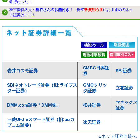
銀行だった！
株主優待名人・
桐谷さんのお墨付き
！ 株式
投資初心者
におすすめのネッ
ト証券はココ！
SMBC日興証
岩井コスモ証券
SBI証券
券
SBIネオトレード証券（旧:ライブス
GMOクリッ
立花証券
ター証券）
ク証券
マネックス
DMM.com証券「DMM株」
松井証券
証券
三菱UFJ eスマート証券（旧:auカ
楽天証券
ブコム証券）
»ネット証券比較へ