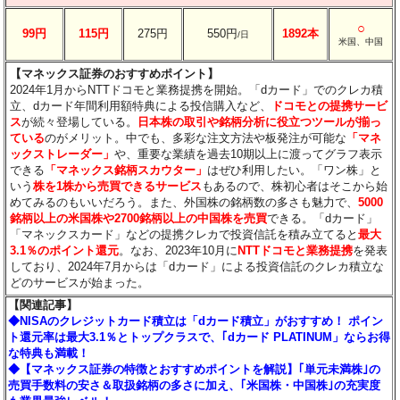
○
99円
115円
275円
550円
1892本
/日
米国、中国
【マネックス証券のおすすめポイント】
2024年1月からNTTドコモと業務提携を開始。「dカード」でのクレカ積
立、dカード年間利用額特典による投信購入など、
ドコモとの提携サービ
ス
が続々登場している。
日本株の取引や銘柄分析に役立つツールが揃っ
ている
のがメリット。中でも、多彩な注文方法や板発注が可能な
「マネ
ックストレーダー」
や、重要な業績を過去10期以上に渡ってグラフ表示
できる
「マネックス銘柄スカウター」
はぜひ利用したい。「ワン株」と
いう
株を1株から売買できるサービス
もあるので、株初心者はそこから始
めてみるのもいいだろう。また、外国株の銘柄数の多さも魅力で、
5000
銘柄以上の米国株や2700銘柄以上の中国株を売買
できる。「dカード」
「マネックスカード」などの提携クレカで投資信託を積み立てると
最大
3.1％のポイント還元
。なお、2023年10月に
NTTドコモと業務提携
を発表
しており、2024年7月からは「dカード」による投資信託のクレカ積立な
どのサービスが始まった。
【関連記事】
◆NISAのクレジットカード積立は「dカード積立」がおすすめ！ ポイン
ト還元率は最大3.1％とトップクラスで、｢dカード PLATINUM」ならお得
な特典も満載！
◆【マネックス証券の特徴とおすすめポイントを解説】｢単元未満株｣の
売買手数料の安さ＆取扱銘柄の多さに加え、｢米国株・中国株｣の充実度