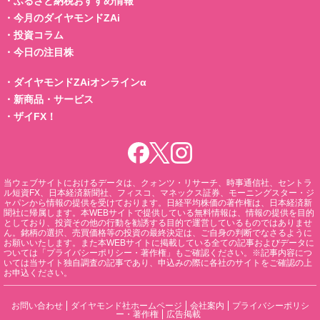
・
ふるさと納税おすすめ情報
・
今月のダイヤモンドZAi
・
投資コラム
・
今日の注目株
・
ダイヤモンドZAiオンラインα
・
新商品・サービス
・
ザイFX！
当ウェブサイトにおけるデータは、クォンツ・リサーチ、時事通信社、セントラ
ル短資FX、日本経済新聞社、フィスコ、マネックス証券、モーニングスター・ジ
ャパンから情報の提供を受けております。日経平均株価の著作権は、日本経済新
聞社に帰属します。本WEBサイトで提供している無料情報は、情報の提供を目的
としており、投資その他の行動を勧誘する目的で運営しているものではありませ
ん。銘柄の選択、売買価格等の投資の最終決定は、ご自身の判断でなさるように
お願いいたします。また本WEBサイトに掲載している全ての記事およびデータに
ついては「プライバシーポリシー・著作権」もご確認ください。※記事内容につ
いては当サイト独自調査の記事であり、申込みの際に各社のサイトをご確認の上
お申込ください。
お問い合わせ
ダイヤモンド社ホームページ
会社案内
プライバシーポリシ
ー・著作権
広告掲載