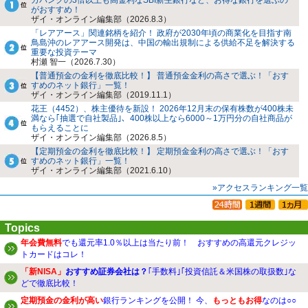
がおすすめ！
ザイ・オンライン編集部（2026.8.3）
「レアアース」関連銘柄を紹介！ 政府が2030年頃の商業化を目指す南
鳥島沖のレアアース開発は、中国の輸出規制による供給不足を解決する
重要な投資テーマ
村瀬 智一（2026.7.30）
【普通預金の金利を徹底比較！】 普通預金金利の高さで選ぶ！「おす
すめのネット銀行」一覧！
ザイ・オンライン編集部（2019.11.1）
花王（4452）、株主優待を新設！ 2026年12月末の保有株数が400株未
満なら｢抽選で自社製品｣、400株以上なら6000～1万円分の自社商品が
もらえることに
ザイ・オンライン編集部（2026.8.5）
【定期預金の金利を徹底比較！】 定期預金金利の高さで選ぶ！「おす
すめのネット銀行」一覧！
ザイ・オンライン編集部（2021.6.10）
»アクセスランキング一覧
Topics
年会費無料
でも還元率1.0％以上は当たり前！ おすすめの高還元クレジッ
トカードはコレ！
「新NISA」
おすすめ証券会社は？
｢手数料｣｢投資信託＆米国株の取扱数｣な
どで徹底比較！
定期預金の金利が高い
銀行ランキングを公開！ 今、
もっともお得
なのは○○