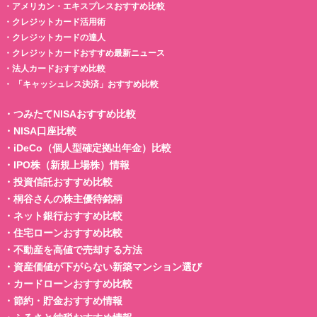
・
アメリカン・エキスプレスおすすめ比較
・
クレジットカード活用術
・
クレジットカードの達人
・
クレジットカードおすすめ最新ニュース
・
法人カードおすすめ比較
・
「キャッシュレス決済」おすすめ比較
・
つみたてNISAおすすめ比較
・
NISA口座比較
・
iDeCo（個人型確定拠出年金）比較
・
IPO株（新規上場株）情報
・
投資信託おすすめ比較
・
桐谷さんの株主優待銘柄
・
ネット銀行おすすめ比較
・
住宅ローンおすすめ比較
・
不動産を高値で売却する方法
・
資産価値が下がらない新築マンション選び
・
カードローンおすすめ比較
・
節約・貯金おすすめ情報