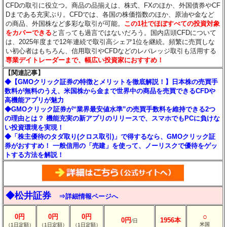
CFDの取引に役立つ。商品の品揃えは、株式、FXのほか、外国債券やCF
Dまである充実ぶり。CFDでは、各国の株価指数のほか、原油や金など
の商品、外国株など多彩な取引が可能。
この1社でほぼすべての投資対象
をカバーできる
と言っても過言ではないだろう。国内店頭CFDについて
は、2025年度まで12年連続で取引高シェア1位を継続。頻繁に売買しな
い初心者はもちろん、信用取引やCFDなどのレバレッジ取引も活用する
専業デイトレーダーまで、幅広い投資家におすすめ！
【関連記事】
◆【GMOクリック証券の特徴とメリットを徹底解説！】日本株の売買手
数料が無料のうえ、米国株から金まで世界中の商品を売買できるCFDや
高機能アプリが魅力
◆GMOクリック証券が“業界最安値水準”の売買手数料を維持できる2つ
の理由とは？ 機能充実の新アプリのリリースで、スマホでもPCに負けな
い投資環境を実現！
◆「株主優待のタダ取り(クロス取引)」で得するなら、GMOクリック証
券がおすすめ！ 一般信用の「売建」を使って、ノーリスクで優待をゲッ
トする方法を解説！
◆松井証券
⇒詳細情報ページへ
○
0円
0円
0円
0円
1956本
/日
米国
（1日定額）
（1日定額）
（1日定額）