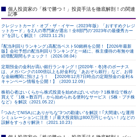
個人投資家の「株で勝つ！」投資手法を徹底解剖！の関連
記事
クレジットカード・オブ・ザ・イヤー（2023年版）「おすすめクレジ
ットカード」を2人の専門家が選出！全8部門の“2023年の最優秀カー
ド”を詳しく解説！（2023.11.25）
｢配当利回りランキング｣高配当ベスト50銘柄を公開！【2026年最新
版】会社予想の配当利回りランキングと一緒に、株主優待の有無や連
続増配期間もチェック！（2026.08.04）
定期預金の金利が高い銀行ランキング！[2020年・冬]冬のボーナス
は、メガバンクの100倍以上も好金利な「あおぞら銀行」など、お得
な金融機関に預けよう！ 【2020年12月7日時点の定期預金の金利＆
キャンペーン情報を公開！】（2020.12.09）
株初心者はいくらから株式投資を始めればいいのか？1株単位で株が
買えて「1株＝数百円」から始められる便利なサービス（S株・プチ株
など）を解説（2021.05.22）
｢つみたてNISA｣にありがちな“3つの勘違い”を解説！｢大間違いな運用
シミュレーションに注意！｣｢最大投資額は800万円じゃない！｣などの
誤解をすっきり解決！（2021.10.23）