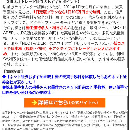
【SBIネオトレード証券のおすすめポイント】
以前はライブスター証券だったが、2021年1月から現在の名称に。売買
手数料を見ると、
1日定額プランなら1日100万円まで無料
。また、信用
取引の売買手数料が完全無料（0円）なのに加え、信用取引金利の低さも
トップクラス。アクティブトレーダーほどお得さを実感できるだろう。
そのお得さは
株主優待名人・桐谷さん
のお墨付き。取引ツール「NEOTR
ADER」のPC版は板情報を利用した高速発注や特殊注文、多彩な気配情
報、チャート表示などオールインワンの高機能ツールに仕上がってい
る。また「NEOTRADER」のスマホアプリ版もリリースされた。
低コス
トで日本株（現物・信用）をアクティブにトレードしたい人におすす
め
。また、売買頻度の少ない初心者や中長期の投資家にとっても、新NI
SA対応や低コストな個性派投資信託の取り扱いがあり、おすすめの証券
会社と言える。
【関連記事】
◆【ネット証券おすすめ比較】株の売買手数料を比較したらあのネット証
券会社が安かった！
◆株主優待名人の桐谷さんお墨付きのネット証券は？ 手数料、使い勝手で
口座を使い分けるのが桐谷流！
※手数料などの情報は定期的に見直しを行っていますが、更新の関係で最新の情報と異なる場合
があります。最新情報は各証券会社の公式サイトをご確認ください。売買手数料は、1回の注文
が複数の約定に分かれた場合、同一日であれば約定代金を合算し、1回の注文として計算しま
す。投資信託の取扱数は、各証券会社の投資信託の検索機能をもとに計測しており、実際の購入
可能本数と異なる場合が場合があります。