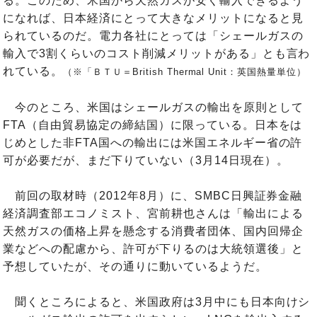
る。このため、米国から天然ガスが安く輸入できるよう
になれば、日本経済にとって大きなメリットになると見
られているのだ。電力各社にとっては「シェールガスの
輸入で3割くらいのコスト削減メリットがある」とも言わ
れている。
（※「ＢＴＵ＝British Thermal Unit：英国熱量単位）
今のところ、米国はシェールガスの輸出を原則として
FTA（自由貿易協定の締結国）に限っている。日本をは
じめとした非FTA国への輸出には米国エネルギー省の許
可が必要だが、まだ下りていない（3月14日現在）。
前回の取材時（2012年8月）に、SMBC日興証券金融
経済調査部エコノミスト、宮前耕也さんは「輸出による
天然ガスの価格上昇を懸念する消費者団体、国内回帰企
業などへの配慮から、許可が下りるのは大統領選後」と
予想していたが、その通りに動いているようだ。
聞くところによると、米国政府は3月中にも日本向けシ