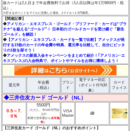
族カードは2人目まで年会費無料でお得（3人目以降は年1万9800円・税
込）。
※貯まるポイントをマイルに交換した場合。1マイル＝1.5円換算。
【関連記事】
◆
アメリカン・エキスプレス・ゴールド・プリファード・カードは“プラ
チナ”を超える“ゴールド”！ 日本初のゴールドカードを受け継ぐ「新生
ゴールド」を解説！
◆
【アメリカン・エキスプレス・カードを一覧で比較】アメックスが発
行する15枚のカードの年会費や特典、還元率を比較して、自分にピッタ
リの1枚を探そう！
◆
アメックスの新規入会キャンペーンをまとめて紹介！｢アメリカン･エ
キスプレス｣の入会特典で、ポイントやマイルをお得に獲得しよう！
電子マネー対応
年会費
ブラン
カード
還元率
（ポイント付与対
（税込）
ド
フェイス
象）
◆三井住友カード ゴールド（NL）
5500円
0.5～7.
（ただし、年100万円以
VISA
iD
上の
Master
0％
利用で次年度から
永年無
料
）
【三井住友カード ゴールド（NL）のおすすめポイント】