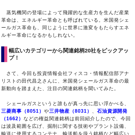
蒸気機関の登場によって飛躍的な生産力を生んだ産業
革命は、エネルギー革命とも呼ばれている。米国発シェ
ールガス革命も、同じように世界に激変をもたらすエネ
ルギー革命になるかもしれない。
幅広いカテゴリーから関連銘柄20社をピックアッ
プ！
さて、今回も投資情報会社フィスコ・情報配信部アナ
リストの田代昌之さんに、米国発シェールガス革命の最
新動向を踏まえた、注目の関連銘柄を聞いてみた。
シェールガスというと誰もが真っ先に思い浮かべる、
三菱商事（8051）
や
三井物産（8031）
、
石油資源開発
（1662）
などの権益関連銘柄は前回紹介したので、今回
は波及範囲を広げ、掘削に関する技術やプラント設備、
輸送に使用するコンテナ、輸送船を扱う銘柄など幅広い