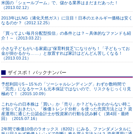
米国の「シェールブーム」で、儲かる業界はまだまだあった！
（2013.02.12）
2013年はLNG（液化天然ガス）に注目！日本のエネルギー価格は安く
なるのか？（2012.12.25）
「買ってよい毎月分配型投信」の条件とは？～具体的なファンドも紹
介！～（2013.03.22）
小さな子どもがいる家庭は”保育料貧乏”になりがち！「子どもってお
金が掛かるから……」と放置すれば家計はどんどん苦しくなる！
（2013.03.21）
ザイスポ！ バックナンバー
予想利回り5～15％の「ソーシャルレンディング」わずか数時間で
「完売」になるケースも元本保証ではないので、リスクをじっくり見
極めて！（2015.10.09）
これからの日本株は「買い」か「売り」か？どちらかわからない時こ
そ知っておきたい、「株価トレンド分析」を使った売買方法とは？ 資
産運用に通じた公認会計士が投資家の行動を読み解く（第4回・最終
回）（2015.07.16）
2年間で株価10倍のラオックス（8202）にみる、ファンダメンタルに
振り回されず株価トレンドで判断し株を買う方法とは？ 資産運用に通