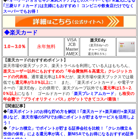
◆
｢オーケー｣｢オオゼキ｣｢東武ストア｣などのスーパーでも7％還元になる
｢三菱ＵＦＪカード｣は主婦にもおすすめ！ コンビニや飲食店だけでなく
スーパーでもお得！
◆楽天カード
VISA
楽天Edy
JCB
（楽天Edyへの
1.0～3.0％
永年無料
Master
チャージ分は
AMEX
還元率0.5％）
【楽天カードのおすすめポイント】
楽天市場や楽天ブックス、楽天トラベルを利用している人はもちろん、
楽天ユーザー以外にもおすすめの「年会費無料＆高還元」クレジットカ
ードの代表格
。通常還元率は
1.0％
だが、楽天市場や楽天ブックスでは最
低でも
還元率が3.0％
以上
に！ また、「楽天ポイントカード」や電子マ
ネーの「楽天Edy」との併用で、楽天グループ以外でも
還元率は1.5～2.
0％以上
になる！ ゴールドカードの「
楽天プレミアムカード
」も
格安の
年会費で「プライオリティ・パス」がゲットできてコスパ最強
！
【関連記事】
◆
｢楽天ポイント｣のお得な貯め方を解説！｢楽天カード+楽天銀行+楽天証
券｣など、楽天市場のSPUでお得にポイントが貯まるサービスを活用しよ
う！
◆
「クレカ積立」でポイントが貯まる証券会社を比較！「クレカ積立＆
投信の保有」による還元率が高く、新NISAでもお得になるおすすめ証券