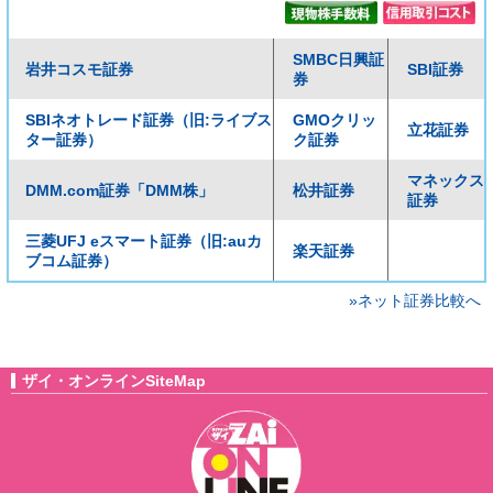
SMBC日興証
岩井コスモ証券
SBI証券
券
SBIネオトレード証券（旧:ライブス
GMOクリッ
立花証券
ター証券）
ク証券
マネックス
DMM.com証券「DMM株」
松井証券
証券
三菱UFJ eスマート証券（旧:auカ
楽天証券
ブコム証券）
»ネット証券比較へ
ザイ・オンラインSiteMap