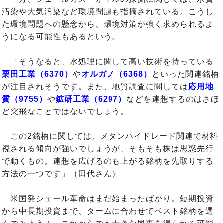
汚染や大気汚染など環境問題も指摘されている。こうし
た環境問題への懸念から、環境対策が強く求められるよ
うになる可能性もあるという。
「そうなると、水処理に関して高い技術を持っている
栗田工業（6370）
や
オルガノ（6368）
といった関連銘柄
が注目されそうです。また、地質調査に関しては
応用地
質（9755）
や
鉱研工業（6297）
などを連想するのはさほ
ど突飛なことではないでしょう。
この2銘柄に関しては、メタンハイドレード関連で材料
視される傾向が強いでしょうが、そもそも株は思惑先行
で動くもの。連想を広げるのも上がる銘柄を先取りする
方法の一つです」（田代さん）
米国発シェール革命はまだ始まったばかり。短期投資
から中長期投資まで、タームに合わせてベスト銘柄を選