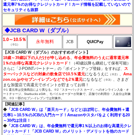
還元率7％のお得なクレジットカード！カード情報を記載していないので
セキュリティも抜群
◆JCB CARD W（ダブル）
1.0～10.5％
永年無料
JCB
QUICPay
（※1）
【JCB CARD W（ダブル）のおすすめポイント】
18歳～39歳以下の人だけが申し込める、年会費無料のうえに通常還元率
1％のお得な高還元クレジットカード
！（40歳以降も継続して保有可能）
さらに「J-POINTパートナー」の「ポイントアップ登録」をすれば、
ス
ターバックスなどの対象の飲食店で10.5％還元
になるうえに
、
Ama
（※2）
zon.co.jpやセブン‐イレブンなどでも2％還元
になるなど
、さまざ
（※3）
まな加盟店で高還元でポイントが貯まってお得！
※1 還元率は交換商品により異なる。※2「スターバックス カード」へのオンライン入金・オ
ートチャージ、Starbucks eGift 、モバイルオーダーが対象で、店舗での利用分・入金分は対象
外。※3 一部のセブン‐イレブンでは対象外。
【関連記事】
◆
「JCB CARD W」は「楽天カード」などとほぼ同じ、年会費無料＋還
元率1～10.5％のJCBの入門カード！Amazonやスタバをよく利用する20
～30代は注目！
◆
「JCB CARD W」は、年会費無料で還元率1％以上のお得な高還元クレ
ジットカード！「JCB CARD W」のメリット・デメリットを他のカード