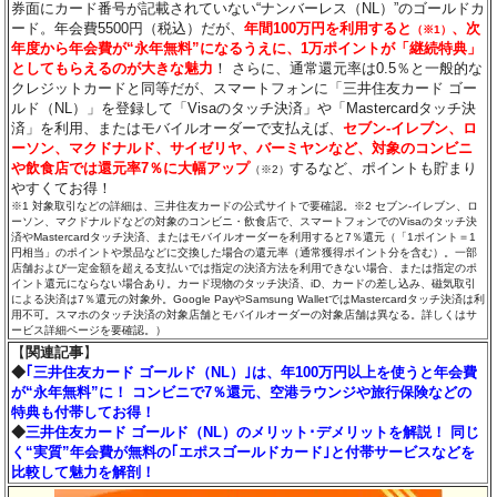
券面にカード番号が記載されていない“ナンバーレス（NL）”のゴールドカ
ード。年会費5500円（税込）だが、
年間100万円を利用すると
、次
（※1）
年度から年会費が“永年無料”になるうえに、1万ポイントが「継続特典」
としてもらえるのが大きな魅力
！ さらに、通常還元率は0.5％と一般的な
クレジットカードと同等だが、スマートフォンに「三井住友カード ゴー
ルド（NL）」を登録して「Visaのタッチ決済」や「Mastercardタッチ決
済」を利用、またはモバイルオーダーで支払えば、
セブン‐イレブン、ロ
ーソン、マクドナルド、サイゼリヤ、バーミヤンなど、対象のコンビニ
や飲食店では還元率7％に大幅アップ
するなど、ポイントも貯まり
（※2）
やすくてお得！
※1 対象取引などの詳細は、三井住友カードの公式サイトで要確認。※2 セブン‐イレブン、ロ
ーソン、マクドナルドなどの対象のコンビニ・飲食店で、スマートフォンでのVisaのタッチ決
済やMastercardタッチ決済、またはモバイルオーダーを利用すると7％還元（「1ポイント＝1
円相当」のポイントや景品などに交換した場合の還元率（通常獲得ポイント分を含む）。一部
店舗および一定金額を超える支払いでは指定の決済方法を利用できない場合、または指定のポ
イント還元にならない場合あり。カード現物のタッチ決済、iD、カードの差し込み、磁気取引
による決済は7％還元の対象外。Google PayやSamsung WalletではMastercardタッチ決済は利
用不可。スマホのタッチ決済の対象店舗とモバイルオーダーの対象店舗は異なる。詳しくはサ
ービス詳細ページを要確認。）
【
関連記事
】
◆
｢三井住友カード ゴールド（NL）｣は、年100万円以上を使うと年会費
が“永年無料”に！ コンビニで7％還元、空港ラウンジや旅行保険などの
特典も付帯してお得！
◆
三井住友カード ゴールド（NL）のメリット･デメリットを解説！ 同じ
く“実質”年会費が無料の｢エポスゴールドカード｣と付帯サービスなどを
比較して魅力を解剖！