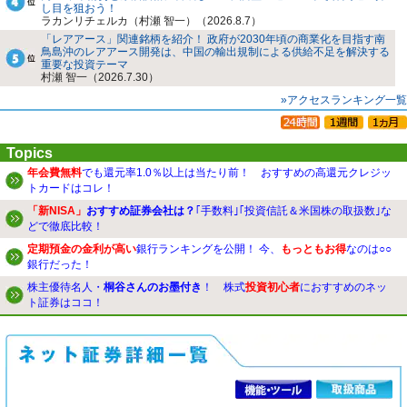
し目を狙おう！
ラカンリチェルカ（村瀬 智一）（2026.8.7）
「レアアース」関連銘柄を紹介！ 政府が2030年頃の商業化を目指す南
鳥島沖のレアアース開発は、中国の輸出規制による供給不足を解決する
重要な投資テーマ
村瀬 智一（2026.7.30）
»アクセスランキング一覧
Topics
年会費無料
でも還元率1.0％以上は当たり前！ おすすめの高還元クレジッ
トカードはコレ！
「新NISA」
おすすめ証券会社は？
｢手数料｣｢投資信託＆米国株の取扱数｣な
どで徹底比較！
定期預金の金利が高い
銀行ランキングを公開！ 今、
もっともお得
なのは○○
銀行だった！
株主優待名人・
桐谷さんのお墨付き
！ 株式
投資初心者
におすすめのネッ
ト証券はココ！