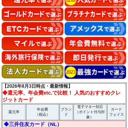
【2026年8月3日時点・最新情報】
◆
還元率、年会費etc.で比較！ 人気のおすすめクレ
ジットカード
電子マネー対応
年会費
ブラン
カード
還元率
（ポイント付与対
（税込）
ド
フェイス
象）
◆三井住友カード（NL）