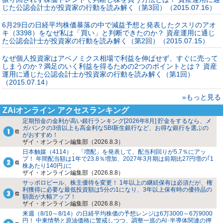
じた公認会計士が投資家の行動を読み解く（第3回）（2015.07.16）
6月29日の日経平均株価暴落の中で減益予想と発表したクスリのアオ
キ（3398）をなぜ私は「買い」と判断できたのか？ 資産運用に通じ
た公認会計士が投資家の行動を読み解く（第2回）（2015.07.15）
なぜ個人投資家はアベノミクス相場で利益を伸ばせず、すぐに売って
しまうのか？満足のいく利益を得るための2つのポイントとは？ 資産
運用に通じた公認会計士が投資家の行動を読み解く（第1回）
（2015.07.14）
»もっと見る
ZAiオンライン アクセスランキング
定期預金の金利が高い銀行ランキング[2026年8月] 貯金をするなら、メ
ガバンクの3倍以上も高金利なSBI新生銀行など、お得な銀行を選ぶの
がおすすめ！
ザイ・オンライン編集部（2026.8.3）
日本触媒（4114）、「増配」を発表して、配当利回りが5.7％にアッ
プ！ 年間配当額は1年で23.8％増加、2027年3月期は前期比27円増の｢1
株あたり140円｣に
ザイ・オンライン編集部（2026.8.8）
サッポロビール、株主優待を変更！ 1年以上の継続保有は必須だが、権
利獲得に必要な最低投資額は5分の1になり、3年以上保有時の優待品の
額面が大幅アップ！
ザイ・オンライン編集部（2026.8.8）
来週（8/10～8/14）の日経平均株価の予想レンジは6万3000～6万9000
円！ 中東情勢と原油価格に警戒しつつ、調整一巡のAI･半導体関連の押