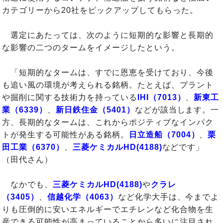
カテゴリーから20社をピックアップしてもらった。
選定にあたっては、次のように短期的な影響と長期的
な影響の二つのタームをイメージしたという。
「短期的なタームは、すでに恩恵を受けており、今後
も追い風の環境が考えられる銘柄。たとえば、プラント
や掘削に関する技術力を持っている
IHI（7013）
、
新東工
業（6339）
、
新日鉄住金（5401）
などが該当します。一
方、長期的なタームは、これからポジティブなインパク
トが発生する可能性がある銘柄。
日立造船（7004）
、
栗
田工業（6370）
、
三菱ケミカルHD(4188)
などです」
（田代さん）
なかでも、
三菱ケミカルHD(4188)
や
クラレ
（3405）
、
信越化学（4063）
など化学大手は、今までよ
りも圧倒的に安いエネルギーでエチレンなど化合物を生
産できる可能性が高まっていることから多いに注目され