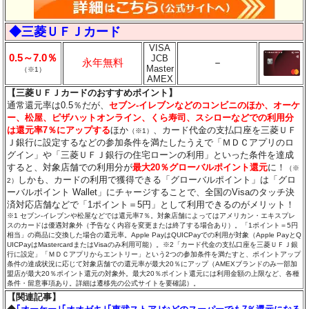
◆三菱ＵＦＪカード
VISA
0.5～7.0％
JCB
永年無料
－
Master
（※1）
AMEX
【三菱ＵＦＪカードのおすすめポイント】
通常還元率は0.5％だが、
セブン‐イレブンなどのコンビニのほか、オーケ
ー、松屋、ピザハットオンライン、くら寿司、スシローなどでの利用分
は還元率7％にアップする
ほか
、カード代金の支払口座を三菱ＵＦ
（※1）
Ｊ銀行に設定するなどの参加条件を満たしたうえで「ＭＤＣアプリのロ
グイン」や「三菱ＵＦＪ銀行の住宅ローンの利用」といった条件を達成
すると、対象店舗での利用分が
最大20％グローバルポイント還元
に！
（※
しかも、カードの利用で獲得できる「グローバルポイント」は「グロ
2）
ーバルポイント Wallet」にチャージすることで、全国のVisaのタッチ決
済対応店舗などで「1ポイント＝5円」として利用できるのがメリット！
※1 セブン‐イレブンや松屋などでは還元率7％。対象店舗によってはアメリカン・エキスプレ
スのカードは優遇対象外（予告なく内容を変更または終了する場合あり）。「1ポイント＝5円
相当」の商品に交換した場合の還元率。Apple PayはQUICPayでの利用が対象（Apple PayとQ
UICPayはMastercardまたはVisaのみ利用可能）。※2「カード代金の支払口座を三菱ＵＦＪ銀
行に設定」「ＭＤＣアプリからエントリー」という2つの参加条件を満たすと、ポイントアップ
条件の達成状況に応じて対象店舗での還元率が最大20％にアップ（AMEXブランドのみ一部加
盟店が最大20％ポイント還元の対象外。最大20％ポイント還元には利用金額の上限など、各種
条件・留意事項あり。詳細は遷移先の公式サイトを要確認）。
【関連記事】