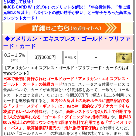
と比較して検証！
◆
JCB CARD W（ダブル）のメリットを解説！「年会費無料」「常に還
元率1.0％以上」「ポイントの使い勝手が良い」と三拍子そろった高還元
クレジットカード！
◆アメリカン・エキスプレス・ゴールド・プリファ
ード・カード
0.3～1.5%
3万9600円
－
AMEX
（※1）
【アメリカン・エキスプレス・ゴールド・プリファード・カードのおす
すめポイント】
日本で最初に発行されたゴールドカード「アメリカン・エキスプレス・
ゴールド・カード」の後継カード
だけに、ステータス＆付帯サービスは
最高レベルで、カードが金属製という特別感もあって、一般的なゴール
ドカードとはケタ違い。たとえば、年間200万円（税込）以上を利用して
カードを継続保有すると、
国内40カ所以上の高級ホテルに無料宿泊でき
る「フリー・ステイ・ギフト」は、もはや一般的なプラチナカードすら
凌駕するレベルの特典
だ。さらに、
高級レストランを2人以上で利用する
と1人分が無料になる「ゴールド・ダイニング by 招待日和」
や、
世界13
00カ所以上の空港ラウンジを年2回まで無料で利用できる「プライオリテ
ィ・パス」
、
最高補償額1億円の「海外旅行傷害保険」
が付帯するなど、
もはや「ゴールドカード」の枠組みを大きく飛び越えている。また、家