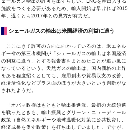
ェールガス輸出の許可を出すらしい。LNGを輸出入する
施設をつくる必要があるため、輸入開始は早ければ2015
年、遅くとも2017年との見方が有力だ。
シェールガスの輸出は米国経済の利益に適う
ここにきて許可の方向に向かっているのは、米エネル
ギー省の第三者機関が「シェールガスの輸出は米国経済
の利益に適う」とする報告書をまとめたことが追い風に
なっているという。天然ガスの輸出は、国内価格の上昇
をある程度招くとしても、雇用創出や貿易収支の改善、
経済活性化などプラス面のほうが大きいという判断がな
されたようだ。
「オバマ政権はもともと輸出推進派。最初の大統領選
を戦ったときも、輸出振興とグリーン・ニューディール
政策（自然エネルギーや地球温暖化対策に公共投資し、
経済成長を促す政策）を打ち出していました。ですが、