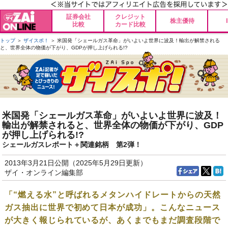
証券会社
クレジット
株主優待
比較
カード比較
トップ
＞
ザイスポ！
＞ 米国発「シェールガス革命」がいよいよ世界に波及！輸出が解禁される
と、世界全体の物価が下がり、GDPが押し上げられる!?
米国発「シェールガス革命」がいよいよ世界に波及！
輸出が解禁されると、世界全体の物価が下がり、GDP
が押し上げられる!?
シェールガスレポート＋関連銘柄 第2弾！
2013年3月21日公開（2025年5月29日更新）
ザイ・オンライン編集部
「“燃える水”と呼ばれるメタンハイドレートからの天然
ガス抽出に世界で初めて日本が成功」。こんなニュース
が大きく報じられているが、あくまでもまだ調査段階で