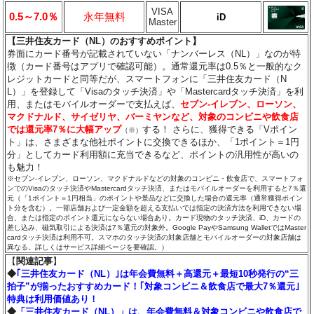
VISA
0.5～7.0％
永年無料
iD
Master
【三井住友カード（NL）のおすすめポイント】
券面にカード番号が記載されていない「ナンバーレス（NL）」なのが特
徴（カード番号はアプリで確認可能）。通常還元率は0.5％と一般的なク
レジットカードと同等だが、スマートフォンに「三井住友カード（N
L）」を登録して「Visaのタッチ決済」や「Mastercardタッチ決済」を利
用、またはモバイルオーダーで支払えば、
セブン‐イレブン、ローソン、
マクドナルド、サイゼリヤ、バーミヤンなど、対象のコンビニや飲食店
では還元率7％に大幅アップ
する！ さらに、獲得できる「Vポイン
（※）
ト」は、さまざまな他社ポイントに交換できるほか、「1ポイント＝1円
分」としてカード利用額に充当できるなど、ポイントの汎用性が高いの
も魅力！
※セブン‐イレブン、ローソン、マクドナルドなどの対象のコンビニ・飲食店で、スマートフォ
ンでのVisaのタッチ決済やMastercardタッチ決済、またはモバイルオーダーを利用すると7％還
元（「1ポイント＝1円相当」のポイントや景品などに交換した場合の還元率（通常獲得ポイン
ト分を含む）。一部店舗および一定金額を超える支払いでは指定の決済方法を利用できない場
合、または指定のポイント還元にならない場合あり。カード現物のタッチ決済、iD、カードの
差し込み、磁気取引による決済は7％還元の対象外。Google PayやSamsung WalletではMaster
cardタッチ決済は利用不可。スマホのタッチ決済の対象店舗とモバイルオーダーの対象店舗は
異なる。詳しくはサービス詳細ページを要確認。）
【
関連記事
】
◆
｢三井住友カード（NL）｣は年会費無料＋高還元＋最短10秒発行の“三
拍子”が揃ったおすすめカード！｢対象コンビニ＆飲食店で最大7％還元｣
特典は利用価値あり！
◆
「三井住友カード（NL）」は、年会費無料＆対象コンビニや飲食店で