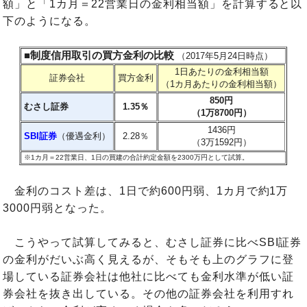
額」と「1カ月＝22営業日の金利相当額」を計算すると以
下のようになる。
■制度信用取引の買方金利の比較
（2017年5月24日時点）
1日あたりの金利相当額
証券会社
買方金利
（1カ月あたりの金利相当額）
850円
むさし証券
1.35％
（1万8700円）
1436円
SBI証券
（優遇金利）
2.28％
（3万1592円）
※1カ月＝22営業日、1日の買建の合計約定金額を2300万円として試算。
金利のコスト差は、1日で約600円弱、1カ月で約1万
3000円弱となった。
こうやって試算してみると、むさし証券に比べSBI証券
の金利がだいぶ高く見えるが、そもそも上のグラフに登
場している証券会社は他社に比べても金利水準が低い証
券会社を抜き出している。その他の証券会社を利用すれ