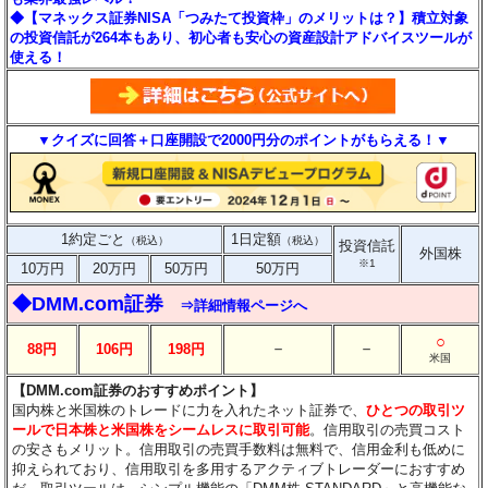
◆【マネックス証券NISA「つみたて投資枠」のメリットは？】積立対象
の投資信託が264本もあり、初心者も安心の資産設計アドバイスツールが
使える！
▼クイズに回答＋口座開設で2000円分のポイントがもらえる！▼
1約定ごと
1日定額
（税込）
（税込）
投資信託
外国株
※1
10万円
20万円
50万円
50万円
◆DMM.com証券
⇒詳細情報ページへ
○
－
－
88円
106円
198円
米国
【DMM.com証券のおすすめポイント】
国内株と米国株のトレードに力を入れたネット証券で、
ひとつの取引ツ
ールで日本株と米国株をシームレスに取引可能
。信用取引の売買コスト
の安さもメリット。信用取引の売買手数料は無料で、信用金利も低めに
抑えられており、信用取引を多用するアクティブトレーダーにおすすめ