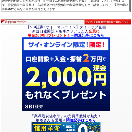
が複数の約定に分かれた場合、同一日であれば約定代金を合算し、1回の注文として計算しま
す。投資信託の取扱数は、各証券会社の投資信託の検索機能をもとに計測しており、実際の購入
可能本数と異なる場合が場合があります。
【SBI証券×ザイ・オンライン】タイアップ企画
新規口座開設＋条件クリアした人
全員に
現金2000円プレゼント！
⇒
関連記事はこちら
「業界最安値水準」の売買手数料が魅力！
桐谷さんも愛用⇒
関連記事はこちら