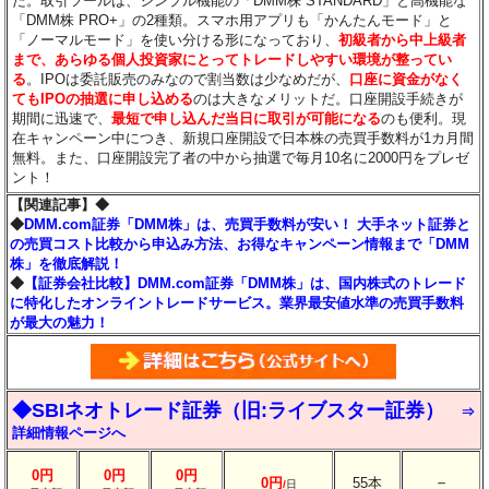
だ。取引ツールは、シンプル機能の「DMM株 STANDARD」と高機能な
「DMM株 PRO+」の2種類。スマホ用アプリも「かんたんモード」と
「ノーマルモード」を使い分ける形になっており、
初級者から中上級者
まで、あらゆる個人投資家にとってトレードしやすい環境が整ってい
る
。IPOは委託販売のみなので割当数は少なめだが、
口座に資金がなく
てもIPOの抽選に申し込める
のは大きなメリットだ。口座開設手続きが
期間に迅速で、
最短で申し込んだ当日に取引が可能になる
のも便利。現
在キャンペーン中につき、新規口座開設で日本株の売買手数料が1カ月間
無料。また、口座開設完了者の中から抽選で毎月10名に2000円をプレゼ
ント！
【関連記事】◆
◆
DMM.com証券「DMM株」は、売買手数料が安い！ 大手ネット証券と
の売買コスト比較から申込み方法、お得なキャンペーン情報まで「DMM
株」を徹底解説！
◆
【証券会社比較】DMM.com証券「DMM株」は、国内株式のトレード
に特化したオンライントレードサービス。業界最安値水準の売買手数料
が最大の魅力！
◆SBIネオトレード証券（旧:ライブスター証券）
⇒
詳細情報ページへ
0円
0円
0円
－
0円
55本
/
日