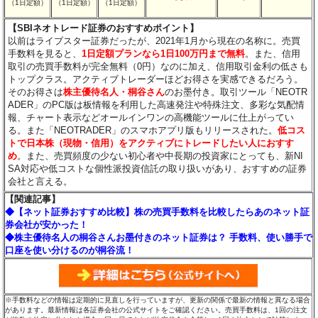
（1日定額）
（1日定額）
（1日定額）
【SBIネオトレード証券のおすすめポイント】
以前はライブスター証券だったが、2021年1月から現在の名称に。売買
手数料を見ると、
1日定額プランなら1日100万円まで無料
。また、信用
取引の売買手数料が完全無料（0円）なのに加え、信用取引金利の低さも
トップクラス。アクティブトレーダーほどお得さを実感できるだろう。
そのお得さは
株主優待名人・桐谷さん
のお墨付き。取引ツール「NEOTR
ADER」のPC版は板情報を利用した高速発注や特殊注文、多彩な気配情
報、チャート表示などオールインワンの高機能ツールに仕上がってい
る。また「NEOTRADER」のスマホアプリ版もリリースされた。
低コス
トで日本株（現物・信用）をアクティブにトレードしたい人におすす
め
。また、売買頻度の少ない初心者や中長期の投資家にとっても、新NI
SA対応や低コストな個性派投資信託の取り扱いがあり、おすすめの証券
会社と言える。
【関連記事】
◆【ネット証券おすすめ比較】株の売買手数料を比較したらあのネット証
券会社が安かった！
◆株主優待名人の桐谷さんお墨付きのネット証券は？ 手数料、使い勝手で
口座を使い分けるのが桐谷流！
※手数料などの情報は定期的に見直しを行っていますが、更新の関係で最新の情報と異なる場合
があります。最新情報は各証券会社の公式サイトをご確認ください。売買手数料は、1回の注文