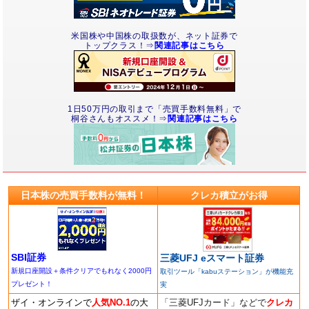
米国株や中国株の取扱数が、ネット証券で
トップクラス！⇒
関連記事はこちら
1日50万円の取引まで「売買手数料無料」で
桐谷さんもオススメ！⇒
関連記事はこちら
日本株の売買手数料が無料！
クレカ積立がお得
SBI証券
三菱UFJ eスマート証券
新規口座開設＋条件クリアでもれなく2000円
取引ツール「kabuステーション」が機能充
プレゼント！
実
ザイ・オンラインで
人気NO.1
の大
「三菱UFJカード」などで
クレカ