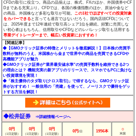
CFDの取引に役立つ。商品の品揃えは、株式、FXのほか、外国債券やCF
Dまである充実ぶり。CFDでは、各国の株価指数のほか、原油や金など
の商品、外国株など多彩な取引が可能。
この1社でほぼすべての投資対象
をカバーできる
と言っても過言ではないだろう。国内店頭CFDについて
は、2025年度まで12年連続で取引高シェア1位を継続。頻繁に売買しな
い初心者はもちろん、信用取引やCFDなどのレバレッジ取引も活用する
専業デイトレーダーまで、幅広い投資家におすすめ！
【関連記事】
◆【GMOクリック証券の特徴とメリットを徹底解説！】日本株の売買手
数料が無料のうえ、米国株から金まで世界中の商品を売買できるCFDや
高機能アプリが魅力
◆GMOクリック証券が“業界最安値水準”の売買手数料を維持できる2つ
の理由とは？ 機能充実の新アプリのリリースで、スマホでもPCに負けな
い投資環境を実現！
◆「株主優待のタダ取り(クロス取引)」で得するなら、GMOクリック証
券がおすすめ！ 一般信用の「売建」を使って、ノーリスクで優待をゲッ
トする方法を解説！
◆松井証券
⇒詳細情報ページへ
○
0円
0円
0円
0円
1956本
/日
米国
（1日定額）
（1日定額）
（1日定額）