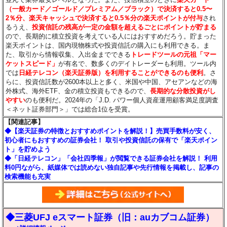
（一般カード／ゴールド／プレミアム／ブラック）で決済すると0.5〜
2％分
、楽天キャッシュで決済すると0.5％分
の楽天ポイントが付与
され
るうえ、
投資信託の残高が一定の金額を超えるごとにポイントが貯まる
ので、長期的に積立投資を考えている人にはおすすめだろう。貯まった
楽天ポイントは、国内現物株式や投資信託の購入にも利用できる。ま
た、取引から情報収集、入出金までできる
トレードツールの元祖「マー
ケットスピード」
が有名で、数多くのデイトレーダーも利用。ツール内
では
日経テレコン（楽天証券版）を利用することができるのも便利
。さ
らに、投資信託数が2600本以上と多く、米国や中国、アセアンなどの海
外株式、海外ETF、金の積立投資もできるので、
長期的な分散投資がし
やすい
のも便利だ。2024年の「J.D. パワー個人資産運用顧客満足度調査
＜ネット証券部門＞」では総合1位を受賞。
【関連記事】
◆【楽天証券の特徴とおすすめポイントを解説！】売買手数料が安く、
初心者にもおすすめの証券会社！ 取引や投資信託の保有で「楽天ポイン
ト」を貯めよう
◆「日経テレコン」「会社四季報」が閲覧できる証券会社を解説！ 利用
料0円ながら、紙媒体では読めない独自記事や先行情報を掲載し、記事の
検索機能も充実
◆三菱UFJ eスマート証券（旧：auカブコム証券）