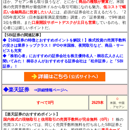
ほか、アセアン株も取り扱うなど、とにかく
商品の種類が豊富
だ。米国
株の売買手数料が最低0米ドルから取引可能になのも魅力。
低コストで幅
広い金融商品に投資したい人
には、必須の証券会社と言えるだろう。「2
025年度JCSI（日本版顧客満足度指数）調査」の「証券業種」で9年連続
1位を獲得。また
口座開設サポートデスクが土日も営業
しているのも、初
心者には嬉しいポイントだ。
【SBI証券の関連記事】
◆【SBI証券の特徴とおすすめポイントを解説！】株式投資の売買手数料
の安さは業界トップクラス！ IPOや米国株、夜間取引など、商品・サー
ビスも充実
◆「株初心者」におすすめの証券会社を株主優待名人・桐谷広人さんに
聞いてみた！ 桐谷さんがおすすめする証券会社は「松井証券」と「SBI
証券」！
◆楽天証券
⇒詳細情報ページへ
○
すべて0円
2629本
米国、中国
、アセアン
【楽天証券のおすすめポイント】
国内株式の現物取引と信用取引の売買手数料が完全無料（0円）！
株の
売買コストについては、同じく売買手数料無料を打ち出したSBI証券と
並んで業界最安レベルとなった。また、投信積立のときに
楽天カード