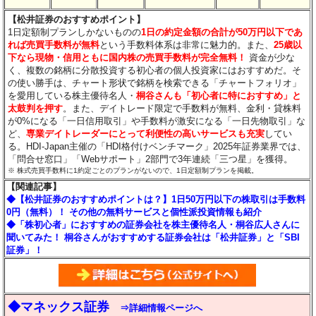
【松井証券のおすすめポイント】
1日定額制プランしかないものの
1日の約定金額の合計が50万円以下であ
れば売買手数料が無料
という手数料体系は非常に魅力的。また、
25歳以
下なら現物・信用ともに国内株の売買手数料が完全無料！
資金が少な
く、複数の銘柄に分散投資する初心者の個人投資家にはおすすめだ。そ
の使い勝手は、チャート形状で銘柄を検索できる「チャートフォリオ」
を愛用している株主優待名人・
桐谷さんも「初心者に特におすすめ」と
太鼓判を押す
。また、デイトレード限定で手数料が無料、金利・貸株料
が0%になる「一日信用取引」や手数料が激安になる「一日先物取引」な
ど、
専業デイトレーダーにとって利便性の高いサービスも充実
してい
る。HDI-Japan主催の「HDI格付けベンチマーク」2025年証券業界では、
「問合せ窓口」「Webサポート」2部門で3年連続「三つ星」を獲得。
※ 株式売買手数料に1約定ごとのプランがないので、1日定額制プランを掲載。
【関連記事】
◆【松井証券のおすすめポイントは？】1日50万円以下の株取引は手数料
0円（無料）！ その他の無料サービスと個性派投資情報も紹介
◆「株初心者」におすすめの証券会社を株主優待名人・桐谷広人さんに
聞いてみた！ 桐谷さんがおすすめする証券会社は「松井証券」と「SBI
証券」！
◆マネックス証券
⇒詳細情報ページへ