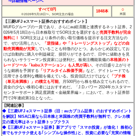
⇒詳細情報ページへ
○
すべて0円
1848本
米国
※2026年5月18日〜。SOR注文の場合
【三菱UFJ eスマート証券のおすすめポイント】
MUFGグループの一員であり、さらにau経済圏と連携するネット証券。2
026年5月18日から日本株取引でSOR注文を選択すると
売買手数料が完全
無料に！
SOR注文はより条件の良い取引価格を提示する注文方法なの
で、ぜひ活用したい。
「逆指値」や「トレーリングストップ」などの自
動売買機能が充実
していることも特徴のひとつ。あらかじめ設定してお
けば自動的に購入や利益確定、損切りができるので、日中に値動きを見
られないサラリーマン投資家には便利だ。板発注機能装備の
本格派のト
レードツール「kabuステーション」も人気が高い
。その日盛り上がりそ
うな銘柄を予測する
「リアルタイム株価予測」
など、デイトレードでも
活用できる便利な機能を備えている。投資信託だけではなく
「プチ株
（単元未満株）」の積立も可能
。月500円から株を積み立てられるので、
資金の少ない株初心者にはおすすめだ。「J.D.パワー 2024年カスタマー
センターサポート満足度調査＜金融業界編＞」において、ネット証券部
門で2年連続第1位となった。
【関連記事】
◆【三菱UFJ eスマート証券（旧：auカブコム証券）のおすすめポイント
を解説】NISA口座なら日本株と米国株の売買手数料が無料で、クレカ積
立の還元率はネット証券トップクラス
◆【三菱UFJ eスマート証券】新アプリで「スマホ投資」が進化！ 株初心
者でもサクサク使える｢シンプルな操作性｣と、投資に必要な｢充実の情報