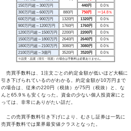
150万円超～300万円
440円
0.0％
300万円超～600万円
880円
750円
ー14.8％
600万円超～900万円
1320円
1320円
0.0％
900万円超～1200万円
1760円
1760円
0.0％
1200万円超～1500万円
2200円
2200円
0.0％
1500万円超～1800万円
2640円
2640円
0.0％
1800万円超～2100万円
3080円
3080円
0.0％
2100万円超～3億円
3520円
3520円
0.0％
※品受・品渡（現引・現渡）の場合は手数料は必要ありません。
売買手数料は、1注文ごとの約定金額が低いほど大幅に
引き下げられているのがわかる。約定金額が10万円まで
の場合は、従来の220円（税抜）が75円（税抜）と、な
んと65.9％も安くなった。資金の少ない個人投資家にと
っては、非常にありがたい話だ。
この売買手数料引き下げにより、むさし証券は一気に
売買手数料では業界最安値クラスとなった。