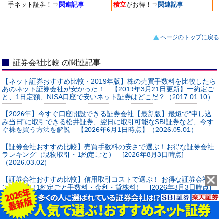
手ネット証券！
⇒
関連記事
積立
がお得！
⇒
関連記事
ページのトップに戻る
証券会社比較 の関連記事
【ネット証券おすすめ比較・2019年版】株の売買手数料を比較したら
あのネット証券会社が安かった！ 【2019年3月21日更新】一約定ご
と、1日定額、NISA口座で安いネット証券はどこだ？（2017.01.10）
【2026年】今すぐ口座開設できる証券会社【最新版】最短で“申し込
み当日”に取引できる松井証券、翌日に取引可能なSBI証券など、今す
ぐ株を買う方法を解説 【2026年6月1日時点】（2026.05.01）
【証券会社おすすめ比較】売買手数料の安さで選ぶ！お得な証券会社
ランキング（現物取引・1約定ごと） [2026年8月3日時点]
（2026.03.02）
【証券会社おすすめ比較】信用取引コストで選ぶ！ お得な証券会社ラ
ンキング（1約定ごと手数料・金利・貸株料） [2026年8月3日時点]
（2026.07.01）
【証券会社おすすめ比較】 IPO（新規公開株）の主幹事数・取扱銘