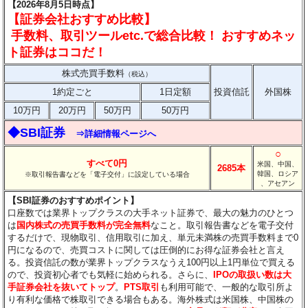
【2026年8月5日時点】
【証券会社おすすめ比較】
手数料、取引ツールetc.で総合比較！ おすすめネッ
ト証券はココだ！
株式売買手数料
（税込）
1約定ごと
1日定額
投資信託
外国株
10万円
20万円
50万円
50万円
◆SBI証券
⇒詳細情報ページへ
○
すべて0円
米国、中国、
2685本
韓国、ロシア
※取引報告書などを「電子交付」に設定している場合
、アセアン
【SBI証券のおすすめポイント】
口座数では業界トップクラスの大手ネット証券で、最大の魅力のひとつ
は
国内株式の売買手数料が完全無料
なこと。取引報告書などを電子交付
するだけで、現物取引、信用取引に加え、単元未満株の売買手数料まで0
円になるので、売買コストに関しては圧倒的にお得な証券会社と言え
る。投資信託の数が業界トップクラスなうえ100円以上1円単位で買える
ので、投資初心者でも気軽に始められる。さらに、
IPOの取扱い数は大
手証券会社を抜いてトップ
。
PTS取引
も利用可能で、一般的な取引所よ
り有利な価格で株取引できる場合もある。海外株式は米国株、中国株の