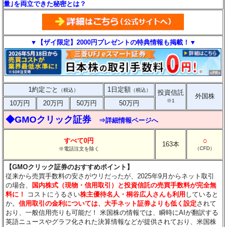
量｣を両立できた秘密とは？
▼【ザイ限定】2000円プレゼントの特典情報も掲載！▼
1約定ごと
1日定額
（税込）
（税込）
投資信託
外国株
※1
10万円
20万円
50万円
50万円
◆GMOクリック証券
⇒詳細情報ページへ
○
すべて0円
163本
（CFD）
※電話注文を除く
【GMOクリック証券のおすすめポイント】
従来から売買手数料の安さがウリだったが、2025年9月からネット取引
の場合、
国内株式（現物・信用取引）と投資信託の売買手数料が完全無
料に！
コストにうるさい
株主優待名人・桐谷広人さんも利用
していると
か。
信用取引の金利については、大手ネット証券よりも低く設定
されて
おり、一般信用売りも可能だ！ 米国株の情報では、瞬時にAIが翻訳する
英語ニュースやグラフ化された決算情報などが提供されており、米国株