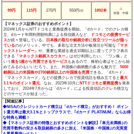
○
99円
115円
275円
550円
1892本
/日
米国、中国
【マネックス証券のおすすめポイント】
2024年1月からNTTドコモと業務提携を開始。「dカード」でのクレカ積
立、dカード年間利用額特典による投信購入など、
ドコモとの提携サービ
ス
が続々登場している。
日本株の取引や銘柄分析に役立つツールが揃っ
ている
のがメリット。中でも、多彩な注文方法や板発注が可能な
「マネ
ックストレーダー」
や、重要な業績を過去10期以上に渡ってグラフ表示
できる
「マネックス銘柄スカウター」
はぜひ利用したい。「ワン株」と
いう
株を1株から売買できるサービス
もあるので、株初心者はそこから始
めてみるのもいいだろう。また、外国株の銘柄数の多さも魅力で、
5000
銘柄以上の米国株や2700銘柄以上の中国株を売買
できる。「dカード」
「マネックスカード」などの提携クレカで投資信託を積み立てると
最大
3.1％のポイント還元
。なお、2023年10月に
NTTドコモと業務提携
を発表
しており、2024年7月からは「dカード」による投資信託のクレカ積立な
どのサービスが始まった。
【関連記事】
◆NISAのクレジットカード積立は「dカード積立」がおすすめ！ ポイン
ト還元率は最大3.1％とトップクラスで、｢dカード PLATINUM」ならお得
な特典も満載！
◆【マネックス証券の特徴とおすすめポイントを解説】｢単元未満株｣の
売買手数料の安さ＆取扱銘柄の多さに加え、｢米国株・中国株｣の充実度
も業界最強レベル！