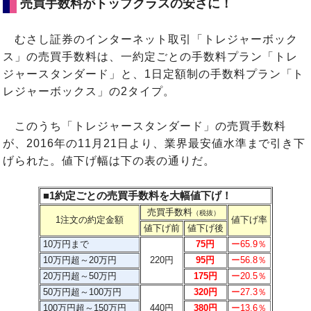
売買手数料がトップクラスの安さに！
むさし証券のインターネット取引「トレジャーボック
ス」の売買手数料は、一約定ごとの手数料プラン「トレ
ジャースタンダード」と、1日定額制の手数料プラン「ト
レジャーボックス」の2タイプ。
このうち「トレジャースタンダード」の売買手数料
が、2016年の11月21日より、業界最安値水準まで引き下
げられた。値下げ幅は下の表の通りだ。
■1約定ごとの売買手数料を大幅値下げ！
売買手数料
（税抜）
1注文の約定金額
値下げ率
値下げ前
値下げ後
10万円まで
75円
ー65.9％
10万円超～20万円
220円
95円
ー56.8％
20万円超～50万円
175円
ー20.5％
50万円超～100万円
320円
ー27.3％
100万円超～150万円
440円
380円
ー13.6％