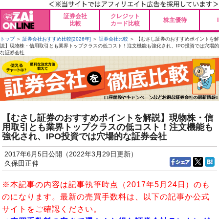
証券会社
クレジット
株主優待
比較
カード比較
トップ
＞
証券会社おすすめ比較[2026年]
＞
証券会社比較
＞ 【むさし証券のおすすめポイントを解
説】現物株・信用取引とも業界トップクラスの低コスト！注文機能も強化され、IPO投資では穴場的
な証券会社
【むさし証券のおすすめポイントを解説】現物株・信
用取引とも業界トップクラスの低コスト！注文機能も
強化され、IPO投資では穴場的な証券会社
2017年6月5日公開（2022年3月29日更新）
久保田正伸
※本記事の内容は記事執筆時点（2017年5月24日）のも
のになります。最新の売買手数料は、以下の記事か公式
サイトをご確認ください。