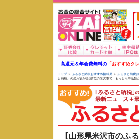
高還元＆年会費無料の
「おすすめクレ
トップ
＞
ふるさと納税おすすめ情報局
＞
ふるさと納税お
と納税」の受入額が全国7位の米沢市で、もっとも申込数
【山形県米沢市のふ