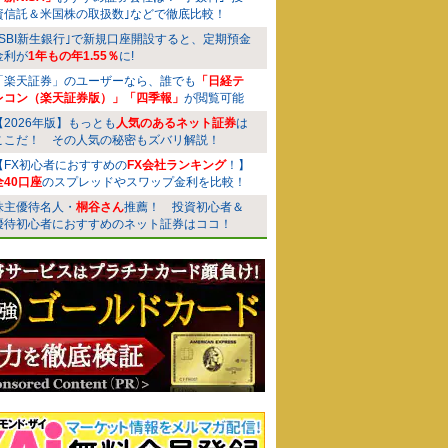
資信託＆米国株の取扱数｣などで徹底比較！
｢SBI新生銀行｣で新規口座開設すると、定期預金
金利が
1年もの年1.55％
に!
「楽天証券」のユーザーなら、誰でも
「日経テ
レコン（楽天証券版）」「四季報」
が閲覧可能
【2026年版】もっとも
人気のあるネット証券
は
ここだ！ その人気の秘密もズバリ解説！
【FX初心者におすすめの
FX会社ランキング
！】
全40口座
のスプレッドやスワップ金利を比較！
株主優待名人・
桐谷さん
推薦！ 投資初心者＆
優待初心者におすすめのネット証券はココ！