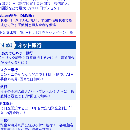
ai限定】＋【期間限定】口座開設、投信購入、
SA開設などで最大1万2000円プレゼント！
M.com証券「DMM株」
取引(円→米ドル)が無料。米国株信用取引で条
達成なら取引手数料と買方金利を優遇
ット証券比較一覧
»ネット証券キャンペーン一覧
Oあおぞらネット銀行
MOクリック証券と口座連携するだけで、普通預金
利がお得な金利に！
京スター銀行
コンビニのATMならどこでも利用可能で、ATM
金手数料も月8回までは無料！
J銀行
期預金の金利の高さがトップレベル！ さらに、振
手数料は最低でも月5回まで無料！
I新生銀行
規に口座開設すると、1年もの定期預金金利が｢年
55％｣の高金利に！
ニー銀行
貨預金や海外利用に強みを持つ銀行！ 各種顧客
足度調査では常に高い評価を獲得！