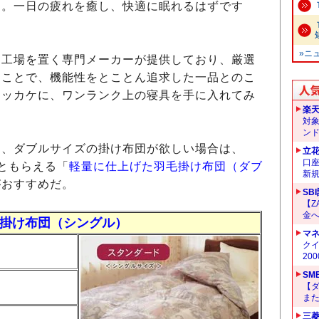
す。一日の疲れを癒し、快適に眠れるはずです
»ニ
工場を置く専門メーカーが提供しており、厳選
ることで、機能性をとことん追求した一品とのこ
キッカケに、ワンランク上の寝具を手に入れてみ
楽
対
ン
、ダブルサイズの掛け布団が欲しい場合は、
立
口
ともらえる「
軽量に仕上げた羽毛掛け布団（ダブ
新
がおすすめだ。
SB
【Z
金へ
掛け布団（シングル）
マ
クイ
20
SM
【
ま
三菱