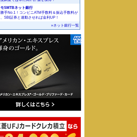
モSMTBネット銀行
勝手No.1！コンビニATM手数料＆振込手数料が
、SBI証券と連動させれば金利UP！
»ネット銀行一覧