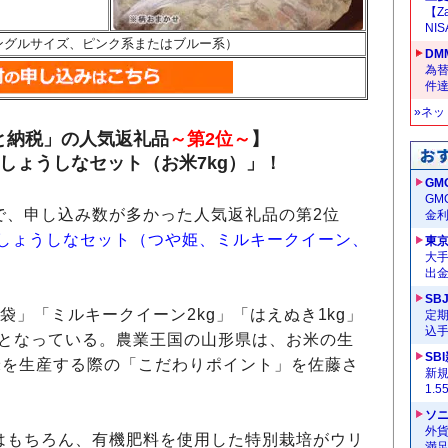
【Z
NI
ングルサイズ、ピンク系またはブルー系）
DM
為替
件
»ネ
と納税」の人気返礼品
～第2位～
】
しょうしなセット（お米7kg）」！
GM
G
で、申し込み数が多かった人気返礼品の第2位
金
しょうしなセット（つや姫、ミルキークイーン、
東
大手
出
SB
袋」「ミルキークイーン2kg」「はえぬき1kg」
定
込
）となっている。農業王国の山形県は、お米の生
SB
米を生産する際の「こだわりポイント」を佐藤さ
新
1.
ソ
外
はもちろん、有機肥料を使用した特別栽培がウリ
満