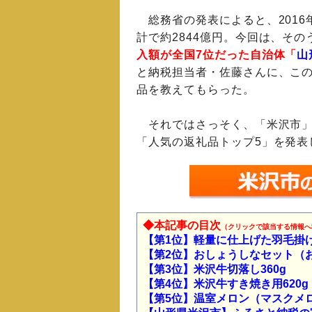
総務省の発表によると、2016
計で約2844億円。今回は、その
入額が全国7位だった自治体「
山
と納税担当者・佐藤さんに、この
品を教えてもらった。
それではさっそく、「米沢市」
「人気の返礼品トップ5」を発表
◆本記事の目次
（クリックで該当する情報へ
【第1位】軽量に仕上げた羽毛掛
【第2位】おしょうしなセット（お
【第3位】米沢牛切落し360g
【第4位】米沢牛すき焼き用620g
【第5位】温室メロン（マスクメ