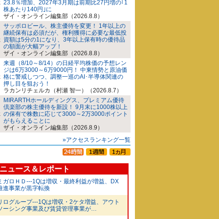
23.8％増加、2027年3月期は前期比27円増の｢1
株あたり140円｣に
ザイ・オンライン編集部（2026.8.8）
サッポロビール、株主優待を変更！ 1年以上の
継続保有は必須だが、権利獲得に必要な最低投
資額は5分の1になり、3年以上保有時の優待品
の額面が大幅アップ！
ザイ・オンライン編集部（2026.8.8）
来週（8/10～8/14）の日経平均株価の予想レン
ジは6万3000～6万9000円！ 中東情勢と原油価
格に警戒しつつ、調整一巡のAI･半導体関連の
押し目を狙おう！
ラカンリチェルカ（村瀬 智一）（2026.8.7）
MIRARTHホールディングス、プレミアム優待
倶楽部の株主優待を新設！ 9月末に1000株以上
の保有で株数に応じて3000～2万3000ポイント
がもらえることに
ザイ・オンライン編集部（2026.8.9）
»アクセスランキング一覧
ニュース＆レポート
ミガロＨＤ---1Qは増収・最終利益が増益、DX
推進事業が黒字転換
リログループ---1Qは増収・2ケタ増益、アウト
ソーシング事業及び賃貸管理事業が…