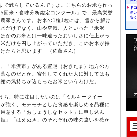
まで減らしているんですよ。こちらのお米を作っ
ドコ
5回米・食味分析鑑定コンクール』で、最高栄誉
使い
安く
農家さんです。お米の1粒1粒には、雪から解け
だ水だけでなく、山や空気、人といった『米沢
、ほかのお米とは一味違ったおいしさに仕上がっ
お米だけを召し上がっていただき、このお米が持
だけたらと思います」（佐藤さん）
、「米沢市」がある置賜（おきたま）地方の方
言葉なのだとか。寄付してくれた人に対してはも
感謝の気持ちが込もったお米というわけだ。
うち、特に注目したいのは「ミルキークイー
気が強く、モチモチとした食感を楽しめる品種に
が用意する「おしょうしなセット」に申し込ん
や姫」「はえぬき」のそれぞれの味の違いを確か