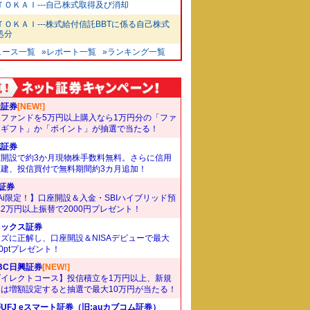
ＴＯＫＡＩ---自己株式取得及び消却
ＴＯＫＡＩ---株式給付信託BBTに係る自己株式
処分
ュース一覧
»レポート一覧
»ランキング一覧
天証券
[NEW!]
象ファンドを5万円以上購入なら1万円分の「ファ
ドギフト」か「ポイント」が抽選で当たる！
花証券
座開設で約3か月現物株手数料無料。さらに信用
規建、投信買付で無料期間約3カ月追加！
I証券
Ai限定！】口座開設＆入金・SBIハイブリッド預
2万円以上振替で2000円プレゼント！
ネックス証券
ズに正解し、口座開設＆NISAデビューで最大
00ptプレゼント！
BC日興証券
[NEW!]
ダイレクトコース】投信積立を1万円以上、新規
たは増額設定すると抽選で最大10万円が当たる！
UFJ eスマート証券（旧:auカブコム証券）