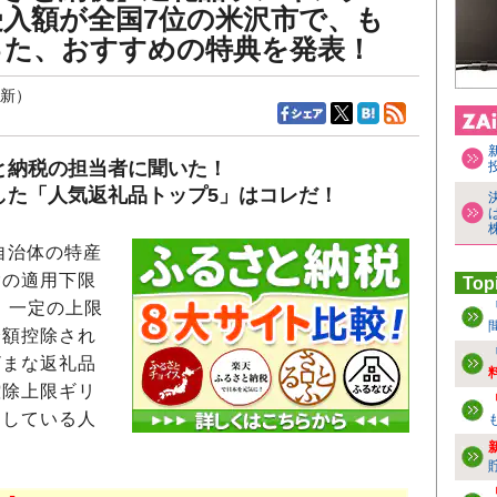
入額が全国7位の米沢市で、も
った、おすすめの特典を発表！
更新）
と納税の担当者に聞いた！
した「人気返礼品トップ5」はコレだ！
自治体の特産
除の適用下限
Top
、一定の上限
全額控除され
ざまな返礼品
控除上限ギリ
用している人