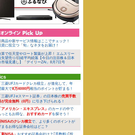
新商品や新サービス情報はここでチェック！
投資に役立つ「旬」なネタをお届け！
決算で任天堂やロート製薬が上昇！ エムスリー
は失望売り/日経平均続落【今日の注目株＆日本
株市場見通し】「デイリーZAi」8月7日号
ics
「三菱UFJカードクレカ積立」が進化して、年
間最大で
8万4000円
相当のポイントが貯まる！
「三菱UFJ eスマート証券」の日本株の
売買手数
料が完全無料（0円）
に引き下げられる！
「アメリカン・エキスプレス」
のカードの中で
もっともお得な、
おすすめカード
を探そう！
新NISAのクレカ積立
で、より多くのポイントが
貯まるお得な証券会社はどこ？
「新NISA」
おすすめ証券会社は？｢手数料｣｢投