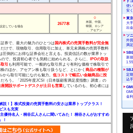
ドコ
使い
安く
○
東
米国、中国、
大手
2677本
韓国、ロシア
設定している場合
出
、アセアン
ソ
外
ト証券で、最大の魅力のひとつは
国内株式の売買手数料が完全無
満
るだけで、現物取引、信用取引に加え、単元未満株の売買手数料
SB
は圧倒的にお得な証券会社と言える。投資信託の数が業界トッ
新
えるので、投資初心者でも気軽に始められる。さらに、
IPOの取扱
1.
S取引
も利用可能で、一般的な取引所より有利な価格で株取引で
国株のほか、アセアン株も取り扱うなど、とにかく
商品の種類が
SB
定
ルから取引可能になのも魅力。
低コストで幅広い金融商品に投
込
ろう。「2025年度JCSI（日本版顧客満足度指数）調査」の
口座開設サポートデスクが土日も営業
しているのも、初心者には
GM
G
金
を解説！】株式投資の売買手数料の安さは業界トップクラス！
ービスも充実
主優待名人・桐谷広人さんに聞いてみた！ 桐谷さんがおすすめ
」！