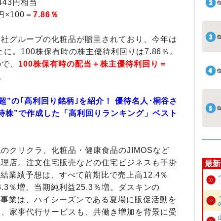
43円相当
円×100＝
7.86％
自社グループの化粧品が贈呈されており、今年は
とに。100株保有時の株主優待利回りは7.86％。
ので、
100株保有時の配当＋株主優待利回り＝
。
超”の｢高利回り銘柄｣を紹介！ 優待名人･桐谷さ
待株”で作成した「高利回りランキング」ベスト
のクリクラ、化粧品・健康食品のJIMOSなど
代理店。注文住宅販売などの住宅ビジネスも手掛
最新
連結業績予想は、
すべて前期比で売上高12.4％
.3％増。当期純利益25.3％増。ダスキンの
駆除事業は、ハイシーズンである夏場に販促活動を
た、家事代行サービスも、共働き増加を背景に受