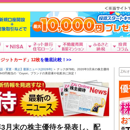
ジットカード」12枚
を徹底比較！>>
設・変更・廃止】最新ニュース[2026年]
＞ ナック(9788)、2020年3月末の株主優待
443円相当の「Coyori」ブランドの美容液や化粧水に決定！
20年3月末の株主優待を発表し、配