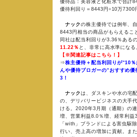
優待品：美容液と化粧水で合計84
優待利回り＝8443円÷10万7300
ナック
の株主優待では例年、
8443円相当の商品がもらえるこ
同社は配当利回りが3.36％ある
11.22％
と、非常に高水準になる
【※関連記事はこちら！】
⇒
株主優待＋配当利回りが“10％
んや優待ブロガーの“おすすめ優
3！
ナック
は
、ダスキンや水の宅配
の、デリバリービジネスの大手
ける。2020年3月期（通期）の
増、営業利益8.0％増、経常利益3
「with」ブランドによる害虫
行い、売上高の増加に貢献。ま