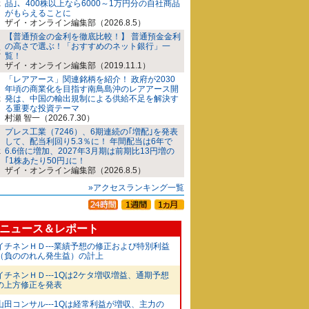
品｣、400株以上なら6000～1万円分の自社商品
がもらえることに
ザイ・オンライン編集部（2026.8.5）
【普通預金の金利を徹底比較！】 普通預金金利
の高さで選ぶ！「おすすめのネット銀行」一
覧！
ザイ・オンライン編集部（2019.11.1）
「レアアース」関連銘柄を紹介！ 政府が2030
年頃の商業化を目指す南鳥島沖のレアアース開
発は、中国の輸出規制による供給不足を解決す
る重要な投資テーマ
村瀬 智一（2026.7.30）
プレス工業（7246）、6期連続の｢増配｣を発表
して、配当利回り5.3％に！ 年間配当は6年で
6.6倍に増加、2027年3月期は前期比13円増の
｢1株あたり50円｣に！
ザイ・オンライン編集部（2026.8.5）
»アクセスランキング一覧
ニュース＆レポート
イチネンＨＤ---業績予想の修正および特別利益
（負ののれん発生益）の計上
イチネンＨＤ---1Qは2ケタ増収増益、通期予想
の上方修正を発表
山田コンサル---1Qは経常利益が増収、主力の