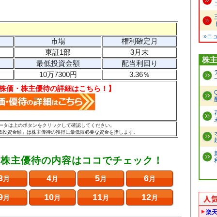
»ニ
市場
権利確定月
東証1部
3月末
株
最低投資金額
配当利回り
10万7300円
3.36％
株価・株主優待の詳細はこちら！】
のデータは上のボタンをクリックして確認してください。
低投資金額」は株主優待の獲得に最低限必要な資金を指します。
な株主優待の内容はココでチェック！
3
4
5
6
月
月
月
月
9
10
11
12
月
月
月
月
楽