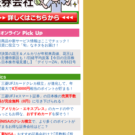
新商品や新サービス情報はここでチェック！
投資に役立つ「旬」なネタをお届け！
好決算の花王＆メルカリが年初来高値、花王は
株主優待新設も！/日経平均反落【今日の注目株
＆日本株市場見通し】「デイリーZAi」8月6日号
ics
「三菱UFJカードクレカ積立」が進化して、年
間最大で
8万4000円
相当のポイントが貯まる！
「三菱UFJ eスマート証券」の日本株の
売買手数
料が完全無料（0円）
に引き下げられる！
「アメリカン・エキスプレス」
のカードの中で
もっともお得な、
おすすめカード
を探そう！
新NISAのクレカ積立
で、より多くのポイントが
貯まるお得な証券会社はどこ？
「新NISA」
おすすめ証券会社は？｢手数料｣｢投