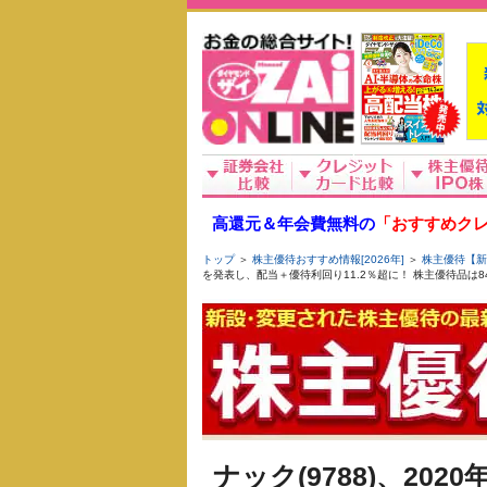
高還元＆年会費無料の
「おすすめクレ
トップ
＞
株主優待おすすめ情報[2026年]
＞
株主優待【新
を発表し、配当＋優待利回り11.2％超に！ 株主優待品は8
ナック(9788)、20