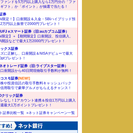
象ファンドを5万円以上購入なら1万円分の「ファ
ドギフト」か「ポイント」が抽選で当たる！
I証券
Ai限定！】口座開設＆入金・SBIハイブリッド預
2万円以上振替で2000円プレゼント！
UFJ eスマート証券（旧:auカブコム証券）
ai限定】＋【期間限定】口座開設、投信購入、
SA開設などで最大1万2000円プレゼント！
ネックス証券
ズに正解し、口座開設＆NISAデビューで最大
00ptプレゼント！
Iネオトレード証券（旧:ライブスター証券）
規口座開設から40日間現物取引手数料が無料！
井コスモ証券
[NEW!]
国株や投資信託の取引手数料キャッシュバック
。信用取引で豪華グルメがもらえるチャンス！
Oクリック証券
ズレなし！1アカウント連携＆投信1万円以上購入
毎週最大1万ポイントプレゼント！
ット証券比較一覧
»ネット証券キャンペーン一覧