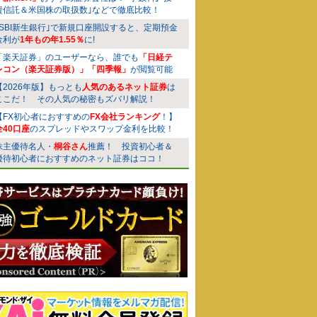
資信託＆米国株の取扱数｣などで徹底比較！
｢SBI新生銀行｣で新規口座開設すると、定期預金
金利が
1年もの年1.55％
に!
「楽天証券」のユーザーなら、誰でも
「日経テ
レコン（楽天証券版）」「四季報」
が閲覧可能
【2026年版】もっとも
人気のあるネット証券
は
ここだ！ その人気の秘密もズバリ解説！
【FX初心者におすすめの
FX会社ランキング
！】
全40口座
のスプレッドやスワップ金利を比較！
株主優待名人・
桐谷さん
推薦！ 投資初心者＆
優待初心者におすすめのネット証券はココ！