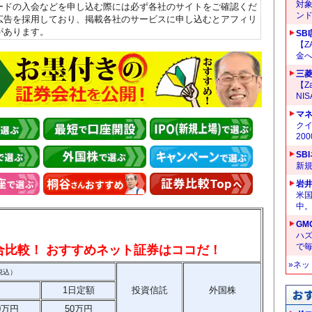
対
ードの入会などを申し込む際には必ず各社のサイトをご確認くだ
ン
広告を採用しており、掲載各社のサービスに申し込むとアフィリ
があります。
SB
【Z
金へ
三菱
【Z
NI
マ
クイ
20
SB
新
岩
米
中
GM
ハ
で
総合比較！ おすすめネット証券はココだ！
»ネ
税込）
1日定額
投資信託
外国株
0万円
50万円