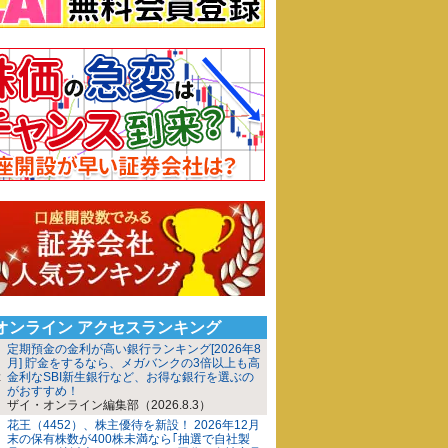
iオンライン アクセスランキング
定期預金の金利が高い銀行ランキング[2026年8
月] 貯金をするなら、メガバンクの3倍以上も高
金利なSBI新生銀行など、お得な銀行を選ぶの
がおすすめ！
ザイ・オンライン編集部（2026.8.3）
花王（4452）、株主優待を新設！ 2026年12月
末の保有株数が400株未満なら｢抽選で自社製