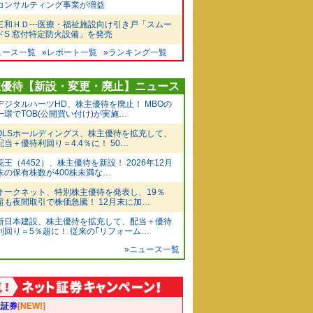
コンサルティング事業が増益
三和ＨＤ---医療・福祉施設向け引き戸「スムー
ドS 窓付特定防火設備」を発売
ュース一覧
»レポート一覧
»ランキング一覧
主優待【新設・変更・廃止】ニュース
デジタルハーツHD、株主優待を廃止！ MBOの
一環でTOB(公開買い付け)が実施…
QLSホールディングス、株主優待を拡充して、
配当＋優待利回り＝4.4％に！ 50…
花王（4452）、株主優待を新設！ 2026年12月
末の保有株数が400株未満な…
オークネット、特別株主優待を発表し、19％
超も夜間取引で株価急騰！ 12月末に加…
新日本建設、株主優待を拡充して、配当＋優待
利回り＝5％超に！ 従来の｢リフォーム…
»ニュース一覧
天証券
[NEW!]