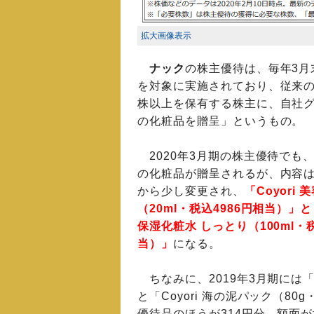
拡大画像表示
ナック
の株主優待は、毎年3月
を対象に実施されており、従来の
株以上を保有する株主に、自社
の化粧品を贈呈」というもの。
2020年3月期の株主優待でも
の化粧品が贈呈されるが、内容は2
から少し変更され、
「Coyori
（20ml・税込4986円相当）」と「
保湿化粧水 しっとり（100ml・税
当）」
になる。
ちなみに、2019年3月期には「Co
と「Coyori 海の泥パック（8
優待品のほうが314円分、額面