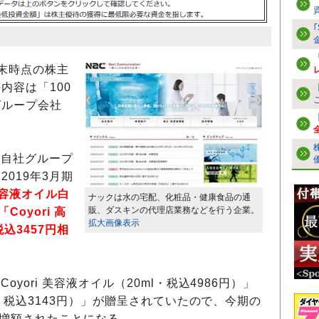
末時点の株主
内容は「100
グループ会社
、自社グループ
019年3月期
 美容液オイル白
ナックは水の宅配、化粧品・健康食品の通
販、ダスキンの代理店業務などを行う企業。
Coyori 高
拡大画像表示
込3457円相
yori 美容液オイル（20ml・税込4986円）」
0g・税込3143円）」が贈呈されていたので、今期の
が増額されたことになる。