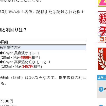
年3月末の株主名簿に記載または記録された株主
細と利回りは？
の詳細
株主優待内容
◆Coyori 美容液オイル白
（20ml・税込
4986円
相当）
◆Coyori 高保湿化粧水 しっとり
（100ml・税込
3457円
相当）
点の株価（終値）は1073円なので、株主優待の利回
ZA
なる。
7300円