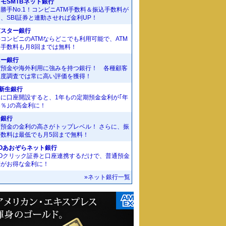
モSMTBネット銀行
勝手No.1！コンビニATM手数料＆振込手数料が
、SBI証券と連動させれば金利UP！
京スター銀行
コンビニのATMならどこでも利用可能で、ATM
金手数料も月8回までは無料！
ニー銀行
貨預金や海外利用に強みを持つ銀行！ 各種顧客
足度調査では常に高い評価を獲得！
I新生銀行
規に口座開設すると、1年もの定期預金金利が｢年
55％｣の高金利に！
J銀行
期預金の金利の高さがトップレベル！ さらに、振
手数料は最低でも月5回まで無料！
Oあおぞらネット銀行
MOクリック証券と口座連携するだけで、普通預金
利がお得な金利に！
»ネット銀行一覧