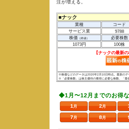
注が増える。
■
ナック
業種
コード
サービス業
9788
株価
必要株数
（終値）
1073円
100株
【ナックの最新の
※株価などのデータは2020年2月10日時点。最新
※「必要株数」は株主優待の獲得に必要な株数、「最
◆1月〜12月までのお得
1
2
月
月
7
8
月
月