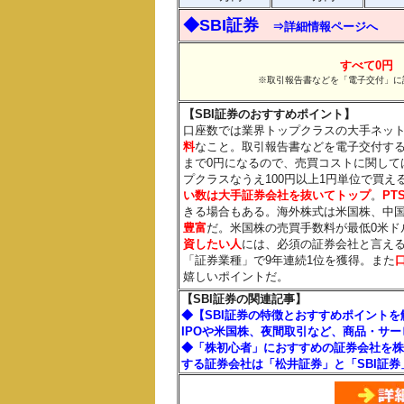
◆SBI証券
⇒詳細情報ページへ
すべて0円
※取引報告書などを「電子交付」に
【SBI証券のおすすめポイント】
口座数では業界トップクラスの大手ネッ
料
なこと。取引報告書などを電子交付す
まで0円になるので、売買コストに関して
プクラスなうえ100円以上1円単位で買
い数は大手証券会社を抜いてトップ
。
PT
きる場合もある。海外株式は米国株、中
豊富
だ。米国株の売買手数料が最低0米ド
資したい人
には、必須の証券会社と言えるだ
「証券業種」で9年連続1位を獲得。また
嬉しいポイントだ。
【SBI証券の関連記事】
◆【SBI証券の特徴とおすすめポイント
IPOや米国株、夜間取引など、商品・サ
◆「株初心者」におすすめの証券会社を株
する証券会社は「松井証券」と「SBI証券