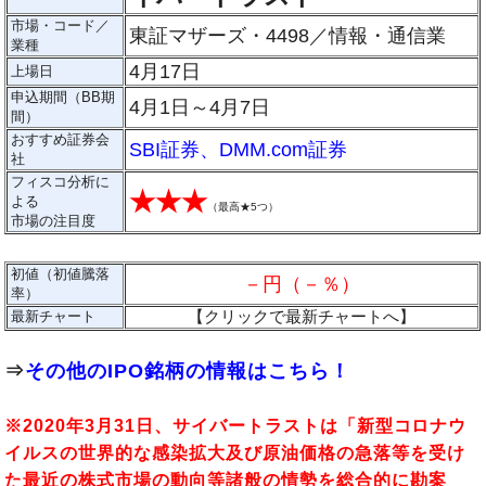
市場・コード／
東証マザーズ・4498／情報・通信業
業種
4月17日
上場日
申込期間（BB期
4月1日～4月7日
間）
おすすめ証券会
SBI証券
、
DMM.com証券
社
フィスコ分析に
★★★
よる
（
最高★5つ
）
市場の注目度
初値（初値騰落
－円（－％）
率）
【クリックで最新チャートへ】
最新チャート
⇒
その他のIPO銘柄の情報はこちら！
※2020年3月31日、サイバートラストは「新型コロナウ
イルスの世界的な感染拡大及び原油価格の急落等を受け
た最近の株式市場の動向等諸般の情勢を総合的に勘案