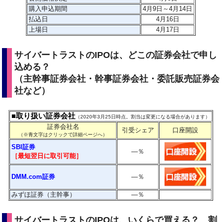
購入申込期間
4月9日～4月14日
払込日
4月16日
上場日
4月17日
サイバートラストのIPOは、どこの証券会社で申し
込める？
（主幹事証券会社・幹事証券会社・委託販売証券会
社など）
■取り扱い証券会社
（2020年3月25日時点。割当は変更になる場合があります）
証券会社名
引受シェア
口座開設
（※青文字はクリックで詳細ページへ）
SBI証券
―
％
［最短翌日に取引可能］
DMM.com証券
―
％
みずほ証券（主幹事）
―
％
サイバートラストのIPOは、いくらで買える？ 割