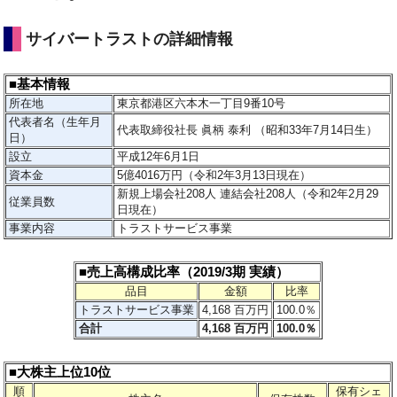
サイバートラストの詳細情報
■基本情報
所在地
東京都港区六本木一丁目9番10号
代表者名（生年月
代表取締役社長 眞柄 泰利 （昭和33年7月14日生）
日）
設立
平成12年6月1日
資本金
5億4016万円（令和2年3月13日現在）
新規上場会社208人 連結会社208人（令和2年2月29
従業員数
日現在）
事業内容
トラストサービス事業
■売上高構成比率（2019/3期 実績）
品目
金額
比率
トラストサービス事業
4,168 百万円
100.0％
合計
4,168 百万円
100.0％
■大株主上位10位
順
保有シェ