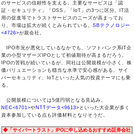
のサービスの信頼性を支える。主要なサービスは「認
証・セキュリティ」「OSS」「IoT」の3つに区分。IT活
用の促進等でトラストサービスのニーズが高まってお
り、市場は拡大が続くとみられている。
SBテクノロジー
<4726>
が親会社。
IPO市況が悪化しているなかでも、ソフトバンク系IT企
業の小型マザーズIPOとして初値期待が高まるだろう。
IPOの苦戦が続いているが、同社は公開規模が小さく、株
価バリュエーションも穏当な水準で安心感がある。サイ
バーセキュリティ、IoTといった人気の投資テーマにも乗
る。
公開規模については5億円弱となる見込み。
NEC<6701>
や
NTTデータ<9613>
といった大企業が多く
資本参加している点も評価材料となりそうだ。
◆「サイバートラスト」IPOに申し込めるおすすめ証券会社