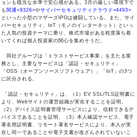
ョンも穏当な水準で安心感がある。3月の厳しい環境下で
も
関通<9326>
や
サイバーセキュリティクラウド<4493>
といった小型のマザーズIPOは健闘している。また、サイ
バーセキュリティ、IoT（モノのインターネット）といっ
た人気の投資テーマに乗り、株式市場がある程度落ち着
いてくれば個人投資家の関心を集めそうだ。
同社グループは「トラストサービス事業」を主たる業
務とし、主要なサービスは「認証・セキュリティ」
「OSS（オープンソースソフトウェア）」「IoT」の3つ
に区分される。
「認証・セキュリティ」は、（1）EV SSL/TLS証明書に
より、Webサイトの運営組織が実在することを証明、
（2）デバイス証明書管理サービスにより、信頼できるデ
バイスであることを証明、（3）本人確認サービス、電子
署名用証明書、リモート署名サービスにより、本人が実
在し同一であることや電子文書が改ざんされていないこ