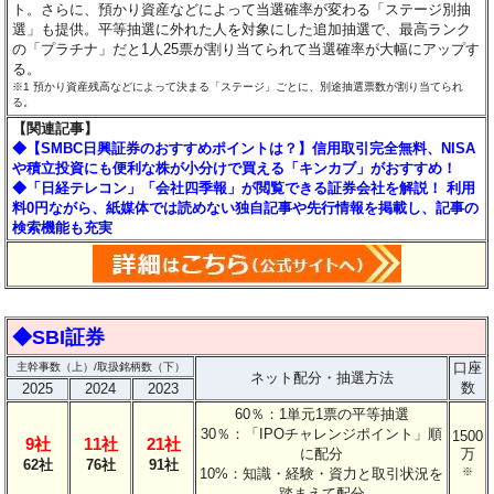
ト。さらに、預かり資産などによって当選確率が変わる「ステージ別抽
選」も提供。平等抽選に外れた人を対象にした追加抽選で、最高ランク
の「プラチナ」だと1人25票が割り当てられて当選確率が大幅にアップす
る。
※1 預かり資産残高などによって決まる「ステージ」ごとに、別途抽選票数が割り当てられ
る。
【関連記事】
◆【SMBC日興証券のおすすめポイントは？】信用取引完全無料、NISA
や積立投資にも便利な株が小分けで買える「キンカブ」がおすすめ！
◆「日経テレコン」「会社四季報」が閲覧できる証券会社を解説！ 利用
料0円ながら、紙媒体では読めない独自記事や先行情報を掲載し、記事の
検索機能も充実
◆SBI証券
口座
主幹事数（上）/取扱銘柄数（下）
ネット配分・抽選方法
数
2025
2024
2023
60％：1単元1票の平等抽選
30％：「IPOチャレンジポイント」順
1500
9社
11社
21社
に配分
万
62社
76社
91社
10%：知識・経験・資力と取引状況を
※
踏まえて配分