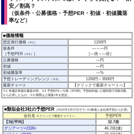
安／割高？
（仮条件・公募価格・予想PER・初値・初値騰落
率など）
■価格情報
想定発行価格
1150
円
（※1）
仮条件
―
～
―
円
［予想PER
］
［
―
倍～
―
倍］
（※2）
公募価格
―
円
初値
―
円
初値騰落率
―
%
予想トレーディングレンジ
1200円～3500円
（※3）
最新チャート
【クリックで最新チャートへ】
※1 有価証券届出書提出時。※2 予想EPS＝今期（IPO時）予想純利益÷上場時発行済株式数、
から計算したもの。
※3 期間は上場後1年を想定。
■類似会社3社の予想PER
（2020年3月27日ザラバの株価と会社側予想から計算）
会社名
予想PER
※クリックで最新チャートへ
【3社平均】
32.7倍
デジアーツ<2326>
46.2倍(連)