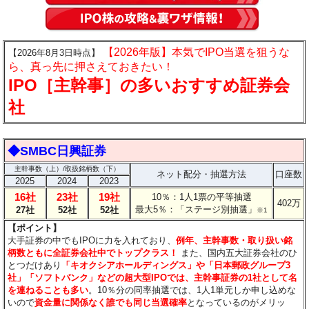
【2026年版】本気でIPO当選を狙うな
【2026年8月3日時点】
ら、真っ先に押さえておきたい！
IPO［主幹事］の多いおすすめ証券会
社
◆SMBC日興証券
主幹事数（上）/取扱銘柄数（下）
ネット配分・抽選方法
口座数
2025
2024
2023
16社
23社
19社
10％：1人1票の平等抽選
402万
最大5％：「ステージ別抽選」
27社
52社
52社
※1
【ポイント】
大手証券の中でもIPOに力を入れており、
例年、主幹事数・取り扱い銘
柄数ともに全証券会社中でトップクラス！
また、国内五大証券会社のひ
とつだけあり
「キオクシアホールディングス」や「日本郵政グループ3
社」「ソフトバンク」などの超大型IPOでは、主幹事証券の1社として名
を連ねることも多い
。10％分の同率抽選では、1人1単元しか申し込めな
いので
資金量に関係なく誰でも同じ当選確率
となっているのがメリッ