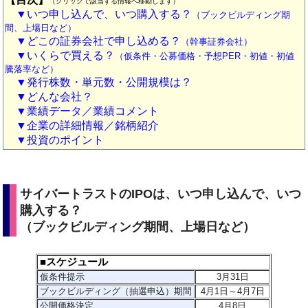
（クリックで該当する情報へ移動します）
▼いつ申し込んで、いつ購入する？
（ブックビルディング期
間、上場日など）
▼どこの証券会社で申し込める？
（幹事証券会社）
▼いくらで買える？
（仮条件・公募価格・予想PER・初値・初値
騰落率など）
▼発行株数・単元数・公開規模は？
▼どんな会社？
▼業績データ／業績コメント
▼企業の詳細情報／銘柄紹介
▼投資のポイント
サイバートラストのIPOは、いつ申し込んで、いつ
購入する？
（ブックビルディング期間、上場日など）
■スケジュール
仮条件提示
3
月31日
ブックビルディング（抽選申込）期間
4月1日～4月7日
公開価格決定
4月8日