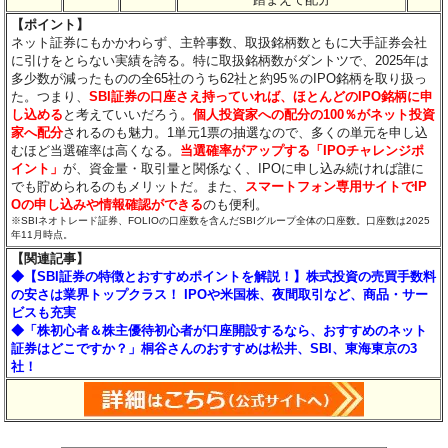
【ポイント】
ネット証券にもかかわらず、主幹事数、取扱銘柄数ともに大手証券会社
に引けをとらない実績を誇る。特に取扱銘柄数がダントツで、2025年は
多少数が減ったものの全65社のうち62社と約95％のIPO銘柄を取り扱っ
た。つまり、
SBI証券の口座さえ持っていれば、ほとんどのIPO銘柄に申
し込める
と考えていいだろう。
個人投資家への配分の100％がネット投資
家へ配分
されるのも魅力。1単元1票の抽選なので、多くの単元を申し込
むほど当選確率は高くなる。
当選確率がアップする「IPOチャレンジポ
イント」
が、資金量・取引量と関係なく、IPOに申し込み続ければ誰に
でも貯められるのもメリットだ。また、
スマートフォン専用サイトでIP
Oの申し込みや情報確認ができる
のも便利。
※SBIネオトレード証券、FOLIOの口座数を含んだSBIグループ全体の口座数。口座数は2025
年11月時点。
【関連記事】
◆【SBI証券の特徴とおすすめポイントを解説！】株式投資の売買手数料
の安さは業界トップクラス！ IPOや米国株、夜間取引など、商品・サー
ビスも充実
◆「株初心者＆株主優待初心者が口座開設するなら、おすすめのネット
証券はどこですか？」桐谷さんのおすすめは松井、SBI、東海東京の3
社！