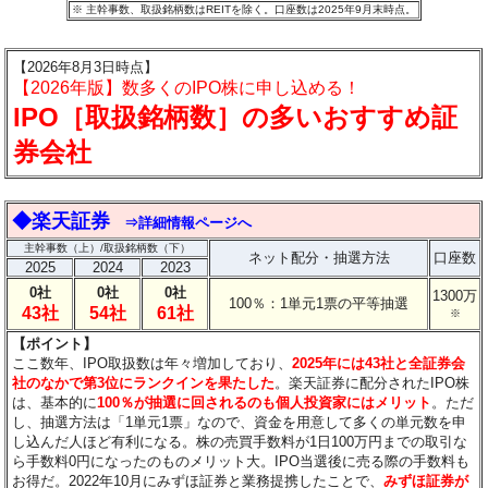
※ 主幹事数、取扱銘柄数はREITを除く。口座数は2025年9月末時点。
【2026年8月3日時点】
【2026年版】数多くのIPO株に申し込める！
IPO［取扱銘柄数］の多いおすすめ証
券会社
◆楽天証券
⇒詳細情報ページへ
主幹事数（上）/取扱銘柄数（下）
ネット配分・抽選方法
口座数
2025
2024
2023
0社
0社
0社
1300万
100％：1単元1票の平等抽選
43社
54社
61社
※
【ポイント】
ここ数年、IPO取扱数は年々増加しており、
2025年には43社と全証券会
社のなかで第3位にランクインを果たした
。楽天証券に配分されたIPO株
は、基本的に
100％が抽選に回されるのも個人投資家にはメリット
。ただ
し、抽選方法は「1単元1票」なので、資金を用意して多くの単元数を申
し込んだ人ほど有利になる。株の売買手数料が1日100万円までの取引な
ら手数料0円になったのものメリット大。IPO当選後に売る際の手数料も
お得だ。2022年10月にみずほ証券と業務提携したことで、
みずほ証券が