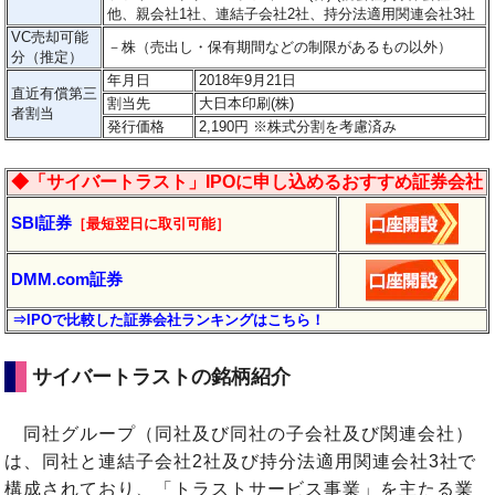
他、親会社1社、連結子会社2社、持分法適用関連会社3社
VC売却可能
－
株（売出し・保有期間などの制限があるもの以外）
分（推定）
年月日
2018年9月21日
直近有償第三
割当先
大日本印刷(株)
者割当
発行価格
2,190円 ※株式分割を考慮済み
◆「サイバートラスト」IPOに申し込めるおすすめ証券会社
SBI証券
［最短翌日に取引可能］
DMM.com証券
⇒IPOで比較した証券会社ランキングはこちら！
サイバートラストの銘柄紹介
同社グループ（同社及び同社の子会社及び関連会社）
は、同社と連結子会社2社及び持分法適用関連会社3社で
構成されており、「トラストサービス事業」を主たる業