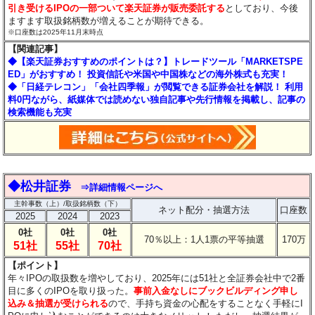
引き受けるIPOの一部ついて楽天証券が販売委託する
としており、今後
ますます取扱銘柄数が増えることが期待できる。
※口座数は2025年11月末時点
【関連記事】
◆【楽天証券おすすめのポイントは？】トレードツール「MARKETSPE
ED」がおすすめ！ 投資信託や米国や中国株などの海外株式も充実！
◆「日経テレコン」「会社四季報」が閲覧できる証券会社を解説！ 利用
料0円ながら、紙媒体では読めない独自記事や先行情報を掲載し、記事の
検索機能も充実
◆松井証券
⇒詳細情報ページへ
主幹事数（上）/取扱銘柄数（下）
ネット配分・抽選方法
口座数
2025
2024
2023
0社
0社
0社
70％以上：1人1票の平等抽選
170万
51社
55社
70社
【ポイント】
年々IPOの取扱数を増やしており、2025年には51社と全証券会社中で2番
目に多くのIPOを取り扱った。
事前入金なしにブックビルディング申し
込み＆抽選が受けられる
ので、手持ち資金の心配をすることなく手軽にI