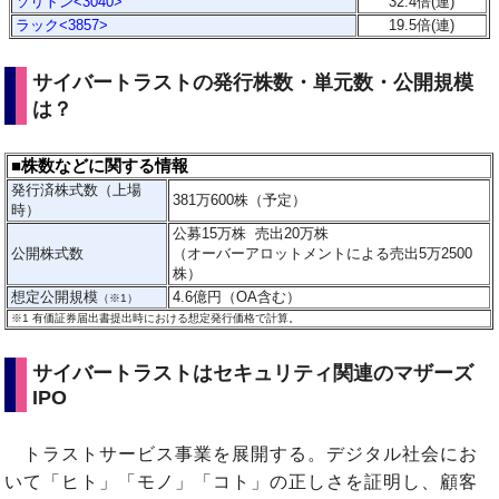
ソリトン<3040>
32.4倍(連)
ラック<3857>
19.5倍(連)
サイバートラストの発行株数・単元数・公開規模
は？
■株数などに関する情報
発行済株式数（上場
381万600株（予定）
時）
公募15万株 売出20万株
公開株式数
（オーバーアロットメントによる売出5万2500
株）
想定公開規模
4.6億円（OA含む）
（※1）
※1
有価証券届出書提出時における想定発行価格で計算。
サイバートラストはセキュリティ関連のマザーズ
IPO
トラストサービス事業を展開する。デジタル社会にお
いて「ヒト」「モノ」「コト」の正しさを証明し、顧客