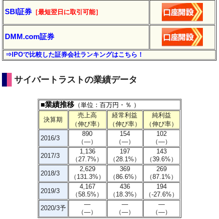
SBI証券
［最短翌日に取引可能］
DMM.com証券
⇒IPOで比較した証券会社ランキングはこちら！
サイバートラストの業績データ
■業績推移
（単位：百万円・％ ）
売上高
経常利益
純利益
決算期
（伸び率）
（伸び率）
（伸び率）
890
154
102
2016/3
（―）
（―）
（―）
1,136
197
143
2017/3
（27.7%）
（28.1%）
（39.6%）
2,629
369
269
2018/3
（131.3%）
（86.6%）
（87.1%）
4,167
436
194
2019/3
（58.5%）
（18.3%）
（-27.6%）
―
―
―
2020/3予
（―）
（―）
（―）