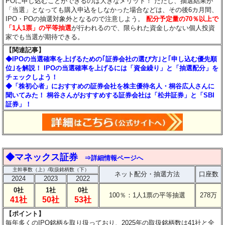
POに申し込むことができるのは大きなメリット！
ただし、抽選結果が
「当選」となっても購入申込をしなかった場合などは、その後6カ月間、
IPO・POの抽選対象外となるので注意しよう。
配分予定量の70％以上で
「1人1票」の平等抽選
が行われるので、限られた資金しかない個人投資
家でも当選が期待できる。
【関連記事】
◆IPOの当選確率を上げるための｢証券会社の選び方｣と｢申し込む優先順
位｣を解説！ IPOの当選確率を上げるには「資金繰り」と「抽選配分」を
チェックしよう！
◆「株初心者」におすすめの証券会社を株主優待名人・桐谷広人さんに
聞いてみた！ 桐谷さんがおすすめする証券会社は「松井証券」と「SBI
証券」！
◆
マネックス証券
⇒詳細情報ページへ
主幹事数（上）/取扱銘柄数（下）
ネット配分・抽選方法
口座数
2024
2023
2022
0社
1社
0社
100％：1人1票の平等抽選
278万
41社
50社
53社
【ポイント】
毎年多くのIPO銘柄を取り扱っており、2025年の取扱銘柄数は41社と全