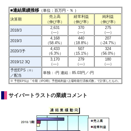
■連結業績推移
（単位：百万円・％ ）
売上高
経常利益
純利益
決算期
（伸び率）
（伸び率）
（伸び率）
2,631
370
275
2018/3
（―）
（―）
（―）
4,168
440
207
2019/3
（58.4%）
（18.8%）
（-24.7%）
4,433
507
324
2020/3予
（6.3%）
（15.1%）
（56.0%）
3,170
279
180
2019/12 3Q
（―）
（―）
（―）
予想EPS
（※）
単独：-円 連結：85.03円／-円
／配当
※
予想EPSは「今期（IPO時）予想純利益÷上場時発行済株式数」で計算したもの
。
サイバートラストの業績コメント