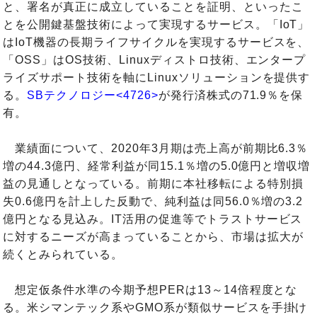
と、署名が真正に成立していることを証明、といったこ
とを公開鍵基盤技術によって実現するサービス。「IoT」
はIoT機器の長期ライフサイクルを実現するサービスを、
「OSS」はOS技術、Linuxディストロ技術、エンタープ
ライズサポート技術を軸にLinuxソリューションを提供す
る。
SBテクノロジー<4726>
が発行済株式の71.9％を保
有。
業績面について、2020年3月期は売上高が前期比6.3％
増の44.3億円、経常利益が同15.1％増の5.0億円と増収増
益の見通しとなっている。前期に本社移転による特別損
失0.6億円を計上した反動で、純利益は同56.0％増の3.2
億円となる見込み。IT活用の促進等でトラストサービス
に対するニーズが高まっていることから、市場は拡大が
続くとみられている。
想定仮条件水準の今期予想PERは13～14倍程度とな
る。米シマンテック系やGMO系が類似サービスを手掛け