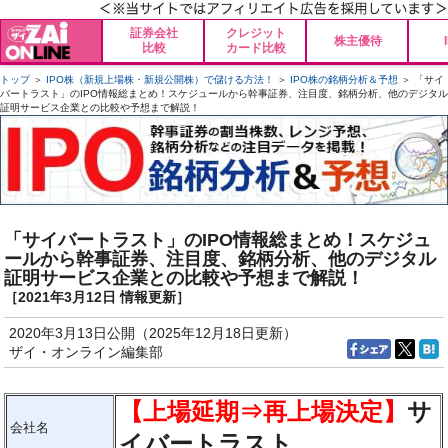
証券会社
クレジット
株主優待
比較
カード比較
トップ
＞
IPO株（新規上場株・新規公開株）で儲ける方法！
＞
IPO株の銘柄分析＆予想
＞ 「サイ
バートラスト」のIPO情報総まとめ！スケジュールから幹事証券、注目度、銘柄分析、他のデジタル
証明サービス企業との比較や予想まで解説！
「サイバートラスト」のIPO情報総まとめ！スケジュ
ールから幹事証券、注目度、銘柄分析、他のデジタル
証明サービス企業との比較や予想まで解説！
［2021年3月12日 情報更新］
2020年3月13日公開（2025年12月18日更新）
ザイ・オンライン編集部
【上場延期
⇒再上場決定
】
サ
会社名
イバートラスト