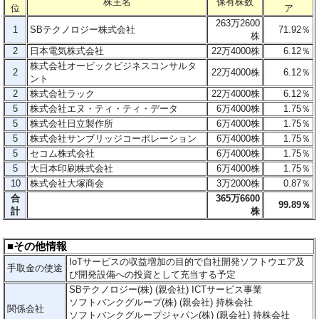
株主名
保有株数
位
ア
263万2600
1
SBテクノロジー株式会社
71.92％
株
2
日本電気株式会社
22万4000株
6.12％
株式会社オービックビジネスコンサルタ
2
22万4000株
6.12％
ント
2
株式会社ラック
22万4000株
6.12％
5
株式会社エヌ・ティ・ティ・データ
6万4000株
1.75
％
5
株式会社日立製作所
6万4000株
1.75％
5
株式会社サンブリッジコーポレーション
6万4000株
1.75％
5
セコム株式会社
6万4000株
1.75％
5
大日本印刷株式会社
6万4000株
1.75％
10
株式会社大塚商会
3万2000株
0.87％
合
365万6600
99.89％
計
株
■その他情報
IoTサービスの収益増加の目的で自社開発ソフトウエア及
手取金の使途
び開発設備への投資として充当する予定
SBテクノロジー(株) (親会社) ICTサービス事業
ソフトバンクグループ(株) (親会社) 持株会社
関係会社
ソフトバンクグループジャパン(株) (親会社) 持株会社