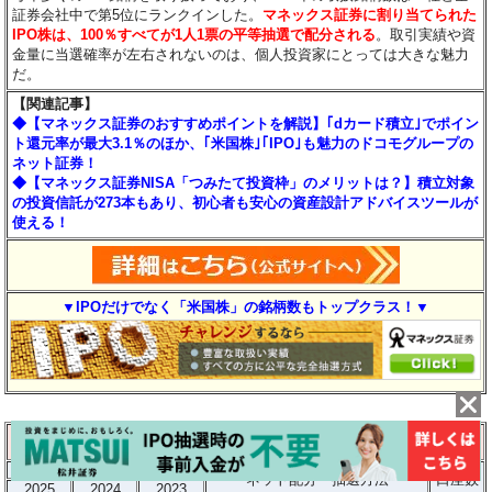
証券会社中で第5位にランクインした。
マネックス証券に割り当てられた
IPO株は、100％すべてが1人1票の平等抽選で配分される
。取引実績や資
金量に当選確率が左右されないのは、個人投資家にとっては大きな魅力
だ。
【関連記事】
◆【マネックス証券のおすすめポイントを解説】｢dカード積立｣でポイン
ト還元率が最大3.1％のほか、｢米国株｣｢IPO｣も魅力のドコモグループの
ネット証券！
◆【マネックス証券NISA「つみたて投資枠」のメリットは？】積立対象
の投資信託が273本もあり、初心者も安心の資産設計アドバイスツールが
使える！
▼IPOだけでなく「米国株」の銘柄数もトップクラス！▼
◆岩井コスモ証券
⇒詳細情報ページへ
主幹事数（上）/取扱銘柄数（下）
ネット配分・抽選方法
口座数
2025
2024
2023