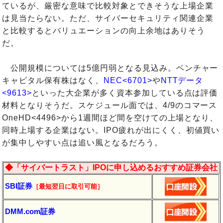
ているが、厳密な意味で比較対象とできそうな上場企業
は見当たらない。ただ、サイバーセキュリティ関連企業
と比較するとバリュエーションの向上余地はありそう
だ。
公開規模については5億円弱となる見込み。ベンチャー
キャピタル保有株はなく、
NEC<6701>
や
NTTデータ
<9613>
といった大企業が多く資本参加している点は評価
材料となりそうだ。スケジュール面では、4/9のコマース
OneHD<4496>から1週間ほど間を空けての上場となり、
同時上場する企業はない。IPO疲れが出にくく、初値買い
が集中しやすい点は追い風となるだろう。
◆「サイバートラスト」IPOに申し込めるおすすめ証券会社
SBI証券
［最短翌日に取引可能］
DMM.com証券