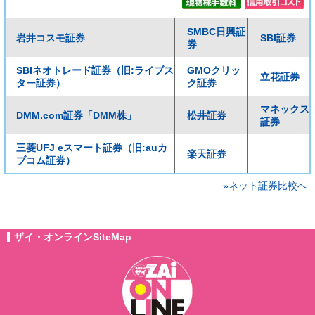
SMBC日興証
岩井コスモ証券
SBI証券
券
SBIネオトレード証券（旧:ライブス
GMOクリッ
立花証券
ター証券）
ク証券
マネックス
DMM.com証券「DMM株」
松井証券
証券
三菱UFJ eスマート証券（旧:auカ
楽天証券
ブコム証券）
»ネット証券比較へ
ザイ・オンラインSiteMap