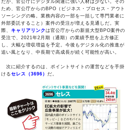
だが、官公庁にデジタル関連に強い人材は少ない。その
ため、官公庁からのBPO（ビジネス・プロセス・アウト
ソーシングの略。業務内容の一部を一括して専門業者に
外部委託すること）案件の受注が増える見通しだ。実
際、
キャリアリンク
は官公庁からの新規大型BPO案件の
受注で、2021年2月期（通期）の業績予想を上方修正
し、大幅な増収増益を予定。今後もデジタル化の推進が
追い風となり、中長期で高成長が続く可能性が高い。
次に紹介するのは、ポイントサイトの運営などを手掛
ける
セレス（3696）
だ。