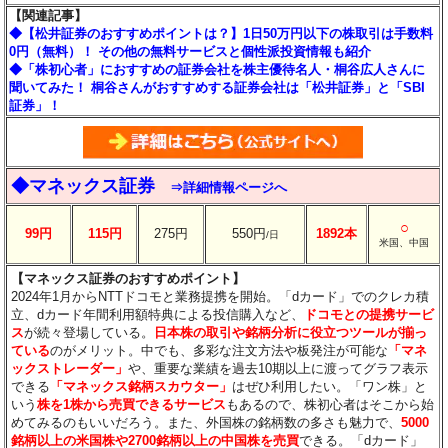
【関連記事】
◆【松井証券のおすすめポイントは？】1日50万円以下の株取引は手数料
0円（無料）！ その他の無料サービスと個性派投資情報も紹介
◆「株初心者」におすすめの証券会社を株主優待名人・桐谷広人さんに
聞いてみた！ 桐谷さんがおすすめする証券会社は「松井証券」と「SBI
証券」！
◆マネックス証券
⇒詳細情報ページへ
○
99円
115円
275円
550円
1892本
/日
米国、中国
【マネックス証券のおすすめポイント】
2024年1月からNTTドコモと業務提携を開始。「dカード」でのクレカ積
立、dカード年間利用額特典による投信購入など、
ドコモとの提携サービ
ス
が続々登場している。
日本株の取引や銘柄分析に役立つツールが揃っ
ている
のがメリット。中でも、多彩な注文方法や板発注が可能な
「マネ
ックストレーダー」
や、重要な業績を過去10期以上に渡ってグラフ表示
できる
「マネックス銘柄スカウター」
はぜひ利用したい。「ワン株」と
いう
株を1株から売買できるサービス
もあるので、株初心者はそこから始
めてみるのもいいだろう。また、外国株の銘柄数の多さも魅力で、
5000
銘柄以上の米国株や2700銘柄以上の中国株を売買
できる。「dカード」