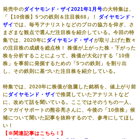
発売中の
ダイヤモンド・ザイ2021年1月号
の大特集は、
「【10倍株】5つの鉄則＆注目株68」！
ダイヤモンド・
ザイ
では、毎号アナリストなどのプロの協力を仰ぎ、さ
まざまな観点で選んだ注目株を紹介している。今回の特
集では、2020年に
ダイヤモンド・ザイ
が取り上げた数々
の注目株の成績を総点検！ 株価が上がった株・下がった
株を分析することによって、株価が大化けする「10倍
株」を事前に発掘するための「5つの鉄則」を割り出
し、その鉄則に基づいた注目株を紹介している。
特集では、2020年に株価が急騰した銘柄を、値上がり前
に
ダイヤモンド・ザイ
で推奨していたアナリストなど
に、改めて話を聞いている。ここではそのうちの一人、
クマガイサポートの熊谷亮さんに、今後の「10倍株」候
補について聞いた記事を抜粋するので、参考にしてほし
い！
【※関連記事はこちら！】