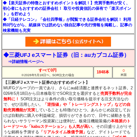
◆【楽天証券の特徴とおすすめポイントを解説！】売買手数料が安く、
初心者にもおすすめの証券会社！ 取引や投資信託の保有で「楽天ポイン
ト」を貯めよう
◆「日経テレコン」「会社四季報」が閲覧できる証券会社を解説！ 利用
料0円ながら、紙媒体では読めない独自記事や先行情報を掲載し、記事の
検索機能も充実
◆三菱UFJ eスマート証券（旧：auカブコム証券）
⇒詳細情報ページへ
○
すべて0円
1848本
米国
※2026年5月18日〜。SOR注文の場合
【三菱UFJ eスマート証券のおすすめポイント】
MUFGグループの一員であり、さらにau経済圏と連携するネット証券。2
026年5月18日から日本株取引でSOR注文を選択すると
売買手数料が完全
無料に！
SOR注文はより条件の良い取引価格を提示する注文方法なの
で、ぜひ活用したい。
「逆指値」や「トレーリングストップ」などの自
動売買機能が充実
していることも特徴のひとつ。あらかじめ設定してお
けば自動的に購入や利益確定、損切りができるので、日中に値動きを見
られないサラリーマン投資家には便利だ。板発注機能装備の
本格派のト
レードツール「kabuステーション」も人気が高い
。その日盛り上がりそ
うな銘柄を予測する
「リアルタイム株価予測」
など、デイトレードでも