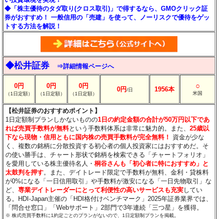
◆「株主優待のタダ取り(クロス取引)」で得するなら、GMOクリック証
券がおすすめ！ 一般信用の「売建」を使って、ノーリスクで優待をゲッ
トする方法を解説！
◆松井証券
⇒詳細情報ページへ
○
0円
0円
0円
0円
1956本
/日
米国
（1日定額）
（1日定額）
（1日定額）
【松井証券のおすすめポイント】
1日定額制プランしかないものの
1日の約定金額の合計が50万円以下であ
れば売買手数料が無料
という手数料体系は非常に魅力的。また、
25歳以
下なら現物・信用ともに国内株の売買手数料が完全無料！
資金が少な
く、複数の銘柄に分散投資する初心者の個人投資家にはおすすめだ。そ
の使い勝手は、チャート形状で銘柄を検索できる「チャートフォリオ」
を愛用している株主優待名人・
桐谷さんも「初心者に特におすすめ」と
太鼓判を押す
。また、デイトレード限定で手数料が無料、金利・貸株料
が0%になる「一日信用取引」や手数料が激安になる「一日先物取引」な
ど、
専業デイトレーダーにとって利便性の高いサービスも充実
してい
る。HDI-Japan主催の「HDI格付けベンチマーク」2025年証券業界では、
「問合せ窓口」「Webサポート」2部門で3年連続「三つ星」を獲得。
※ 株式売買手数料に1約定ごとのプランがないので、1日定額制プランを掲載。