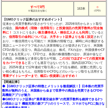
○
すべて0円
163本
（CFD）
※電話注文を除く
【GMOクリック証券のおすすめポイント】
従来から売買手数料の安さがウリだったが、2025年9月からネット取引
の場合、
国内株式（現物・信用取引）と投資信託の売買手数料が完全無
料に！
コストにうるさい
株主優待名人・桐谷広人さんも利用
していると
か。
信用取引の金利については、大手ネット証券よりも低く設定
されて
おり、一般信用売りも可能だ！ 米国株の情報では、瞬時にAIが翻訳する
英語ニュースやグラフ化された決算情報などが提供されており、米国株
CFDの取引に役立つ。商品の品揃えは、株式、FXのほか、外国債券やCF
Dまである充実ぶり。CFDでは、各国の株価指数のほか、原油や金など
の商品、外国株など多彩な取引が可能。
この1社でほぼすべての投資対象
をカバーできる
と言っても過言ではないだろう。国内店頭CFDについて
は、2025年度まで12年連続で取引高シェア1位を継続。頻繁に売買しな
い初心者はもちろん、信用取引やCFDなどのレバレッジ取引も活用する
専業デイトレーダーまで、幅広い投資家におすすめ！
【関連記事】
◆【GMOクリック証券の特徴とメリットを徹底解説！】日本株の売買手
数料が無料のうえ、米国株から金まで世界中の商品を売買できるCFDや
高機能アプリが魅力
◆GMOクリック証券が“業界最安値水準”の売買手数料を維持できる2つ
の理由とは？ 機能充実の新アプリのリリースで、スマホでもPCに負けな
い投資環境を実現！