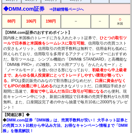
◆DMM.com証券
⇒詳細情報ページへ
○
－
－
88円
106円
198円
米国
【DMM.com証券のおすすめポイント】
国内株と米国株のトレードに力を入れたネット証券で、
ひとつの取引ツ
ールで日本株と米国株をシームレスに取引可能
。信用取引の売買コスト
の安さもメリット。信用取引の売買手数料は無料で、信用金利も低めに
抑えられており、信用取引を多用するアクティブトレーダーにおすすめ
だ。取引ツールは、シンプル機能の「DMM株 STANDARD」と高機能な
「DMM株 PRO+」の2種類。スマホ用アプリも「かんたんモード」と
「ノーマルモード」を使い分ける形になっており、
初級者から中上級者
まで、あらゆる個人投資家にとってトレードしやすい環境が整ってい
る
。IPOは委託販売のみなので割当数は少なめだが、
口座に資金がなく
てもIPOの抽選に申し込める
のは大きなメリットだ。口座開設手続きが
期間に迅速で、
最短で申し込んだ当日に取引が可能になる
のも便利。現
在キャンペーン中につき、新規口座開設で日本株の売買手数料が1カ月間
無料。また、口座開設完了者の中から抽選で毎月10名に2000円をプレゼ
ント！
【関連記事】◆
◆
DMM.com証券「DMM株」は、売買手数料が安い！ 大手ネット証券と
の売買コスト比較から申込み方法、お得なキャンペーン情報まで「DMM
株」を徹底解説！