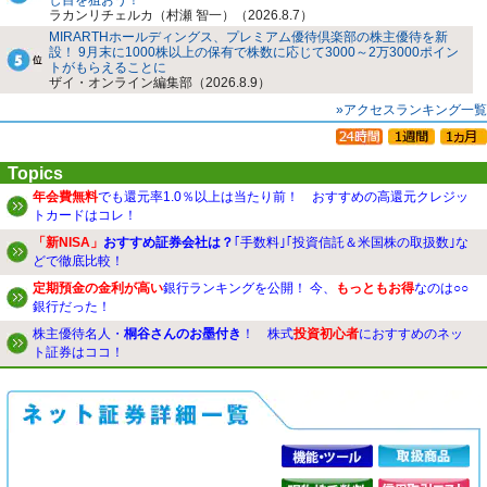
し目を狙おう！
ラカンリチェルカ（村瀬 智一）（2026.8.7）
MIRARTHホールディングス、プレミアム優待倶楽部の株主優待を新
設！ 9月末に1000株以上の保有で株数に応じて3000～2万3000ポイン
トがもらえることに
ザイ・オンライン編集部（2026.8.9）
»アクセスランキング一覧
Topics
年会費無料
でも還元率1.0％以上は当たり前！ おすすめの高還元クレジッ
トカードはコレ！
「新NISA」
おすすめ証券会社は？
｢手数料｣｢投資信託＆米国株の取扱数｣な
どで徹底比較！
定期預金の金利が高い
銀行ランキングを公開！ 今、
もっともお得
なのは○○
銀行だった！
株主優待名人・
桐谷さんのお墨付き
！ 株式
投資初心者
におすすめのネッ
ト証券はココ！