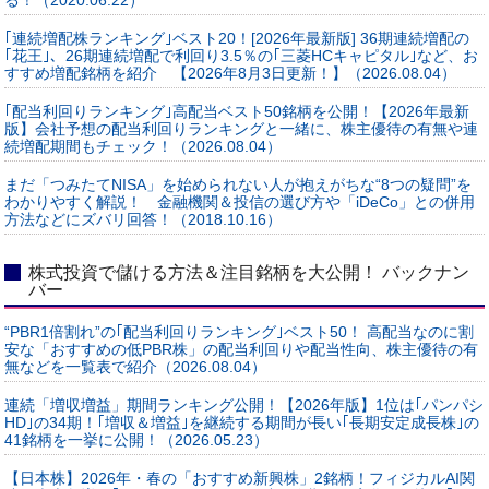
｢連続増配株ランキング｣ベスト20！[2026年最新版] 36期連続増配の
｢花王｣、26期連続増配で利回り3.5％の｢三菱HCキャピタル｣など、お
すすめ増配銘柄を紹介 【2026年8月3日更新！】（2026.08.04）
｢配当利回りランキング｣高配当ベスト50銘柄を公開！【2026年最新
版】会社予想の配当利回りランキングと一緒に、株主優待の有無や連
続増配期間もチェック！（2026.08.04）
まだ「つみたてNISA」を始められない人が抱えがちな“8つの疑問”を
わかりやすく解説！ 金融機関＆投信の選び方や「iDeCo」との併用
方法などにズバリ回答！（2018.10.16）
株式投資で儲ける方法＆注目銘柄を大公開！ バックナン
バー
“PBR1倍割れ”の｢配当利回りランキング｣ベスト50！ 高配当なのに割
安な「おすすめの低PBR株」の配当利回りや配当性向、株主優待の有
無などを一覧表で紹介（2026.08.04）
連続「増収増益」期間ランキング公開！【2026年版】1位は｢パンパシ
HD｣の34期！｢増収＆増益｣を継続する期間が長い｢長期安定成長株｣の
41銘柄を一挙に公開！（2026.05.23）
【日本株】2026年・春の「おすすめ新興株」2銘柄！フィジカルAI関