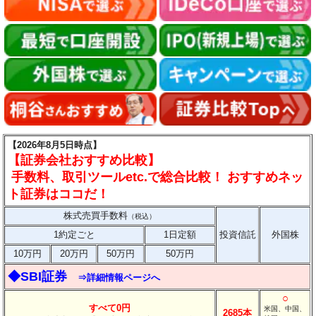
【2026年8月5日時点】
【証券会社おすすめ比較】
手数料、取引ツールetc.で総合比較！ おすすめネッ
ト証券はココだ！
株式売買手数料
（税込）
1約定ごと
1日定額
投資信託
外国株
10万円
20万円
50万円
50万円
◆SBI証券
⇒詳細情報ページへ
○
すべて0円
米国、中国、
2685本