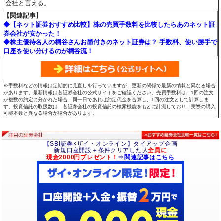
会社と言える。
【関連記事】
◆【ネット証券おすすめ比較】株の売買手数料を比較したらあのネット証
券会社が安かった！
◆株主優待名人の桐谷さんお墨付きのネット証券は？ 手数料、使い勝手で
口座を使い分けるのが桐谷流！
※手数料などの情報は定期的に見直しを行っていますが、更新の関係で最新の情報と異なる場合
があります。最新情報は各証券会社の公式サイトをご確認ください。売買手数料は、1回の注文
が複数の約定に分かれた場合、同一日であれば約定代金を合算し、1回の注文として計算しま
す。投資信託の取扱数は、各証券会社の投資信託の検索機能をもとに計測しており、実際の購入
可能本数と異なる場合が場合があります。
【SBI証券×ザイ・オンライン】タイアップ企画
新規口座開設＋条件クリアした人
全員に
現金2000円プレゼント！
⇒
関連記事はこちら