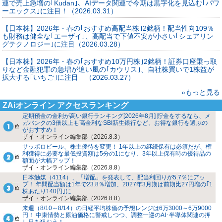
連で売上急増の｢Kudan｣、AIデータ関連で今期は黒字化を見込む｢パワ
ーエックス｣に注目！（2026.03.31）
【日本株】2026年・春の｢おすすめ高配当株｣2銘柄！配当性向109％
も財務は健全な｢エーザイ｣、高配当で下値不安が小さい｢シェアリン
グテクノロジー｣に注目（2026.03.28）
【日本株】2026年・春の｢おすすめ10万円株｣2銘柄！証券口座乗っ取
りなど金融犯罪の急増が追い風の｢カウリス｣、自社株買いで1株益が
拡大する｢いちご｣に注目 （2026.03.27）
»もっと見る
ZAiオンライン アクセスランキング
定期預金の金利が高い銀行ランキング[2026年8月] 貯金をするなら、メ
ガバンクの3倍以上も高金利なSBI新生銀行など、お得な銀行を選ぶの
がおすすめ！
ザイ・オンライン編集部（2026.8.3）
サッポロビール、株主優待を変更！ 1年以上の継続保有は必須だが、権
利獲得に必要な最低投資額は5分の1になり、3年以上保有時の優待品の
額面が大幅アップ！
ザイ・オンライン編集部（2026.8.8）
日本触媒（4114）、「増配」を発表して、配当利回りが5.7％にアッ
プ！ 年間配当額は1年で23.8％増加、2027年3月期は前期比27円増の｢1
株あたり140円｣に
ザイ・オンライン編集部（2026.8.8）
来週（8/10～8/14）の日経平均株価の予想レンジは6万3000～6万9000
円！ 中東情勢と原油価格に警戒しつつ、調整一巡のAI･半導体関連の押