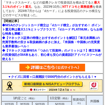
「マネックスカード」などの提携クレカで投資信託を積み立てると
最大
3.1％のポイント還元
。なお、2023年10月に
NTTドコモと業務提携
を発表
しており、2024年7月からは「dカード」による投資信託のクレカ積立な
どのサービスが始まった。
【関連記事】
◆NISAのクレジットカード積立は「dカード積立」がおすすめ！ ポイン
ト還元率は最大3.1％とトップクラスで、｢dカード PLATINUM」ならお得
な特典も満載！
◆【マネックス証券の特徴とおすすめポイントを解説】｢単元未満株｣の
売買手数料の安さ＆取扱銘柄の多さに加え、｢米国株・中国株｣の充実度
も業界最強レベル！
◆【マネックス証券NISA「つみたて投資枠」のメリットは？】積立対象
の投資信託が264本もあり、初心者も安心の資産設計アドバイスツールが
使える！
▼クイズに回答＋口座開設で2000円分のポイントがもらえる！▼
1約定ごと
1日定額
（税込）
（税込）
投資信託
外国株
※1
10万円
20万円
50万円
50万円