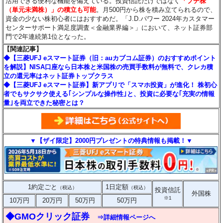
活用できる便利な機能を備えている。投資信託だけではなく
「プチ株
（単元未満株）」の積立も可能
。月500円から株を積み立てられるので、
資金の少ない株初心者にはおすすめだ。「J.D.パワー 2024年カスタマー
センターサポート満足度調査＜金融業界編＞」において、ネット証券部
門で2年連続第1位となった。
【関連記事】
◆【三菱UFJ eスマート証券（旧：auカブコム証券）のおすすめポイント
を解説】NISA口座なら日本株と米国株の売買手数料が無料で、クレカ積
立の還元率はネット証券トップクラス
◆【三菱UFJ eスマート証券】新アプリで「スマホ投資」が進化！ 株初心
者でもサクサク使える｢シンプルな操作性｣と、投資に必要な｢充実の情報
量｣を両立できた秘密とは？
▼【ザイ限定】2000円プレゼントの特典情報も掲載！▼
1約定ごと
1日定額
（税込）
（税込）
投資信託
外国株
※1
10万円
20万円
50万円
50万円
◆GMOクリック証券
⇒詳細情報ページへ