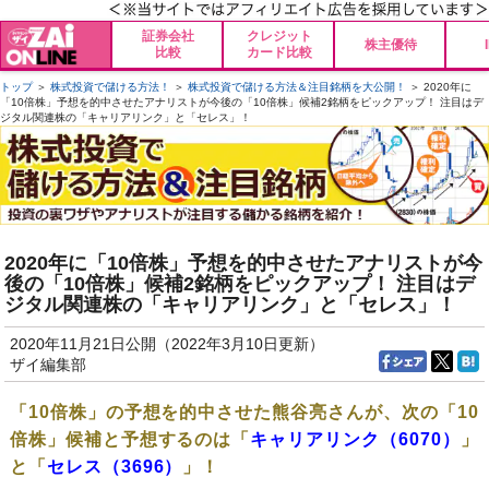
証券会社
クレジット
株主優待
比較
カード比較
トップ
＞
株式投資で儲ける方法！
＞
株式投資で儲ける方法＆注目銘柄を大公開！
＞ 2020年に
「10倍株」予想を的中させたアナリストが今後の「10倍株」候補2銘柄をピックアップ！ 注目はデ
ジタル関連株の「キャリアリンク」と「セレス」！
2020年に「10倍株」予想を的中させたアナリストが今
後の「10倍株」候補2銘柄をピックアップ！ 注目はデ
ジタル関連株の「キャリアリンク」と「セレス」！
2020年11月21日公開（2022年3月10日更新）
ザイ編集部
「10倍株」の予想を的中させた熊谷亮さんが、次の「10
倍株」候補と予想するのは「
キャリアリンク（6070）
」
と「
セレス（3696）
」！