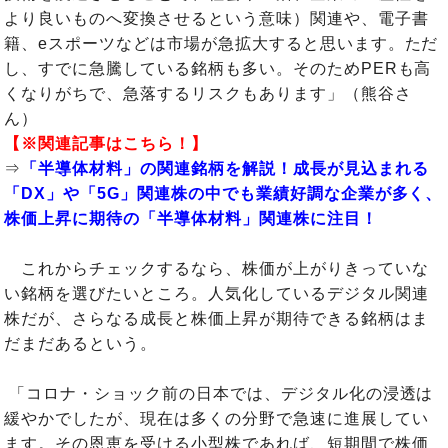
より良いものへ変換させるという意味）関連や、電子書
籍、eスポーツなどは市場が急拡大すると思います。ただ
し、すでに急騰している銘柄も多い。そのためPERも高
くなりがちで、急落するリスクもあります」（熊谷さ
ん）
【※関連記事はこちら！】
⇒
「半導体材料」の関連銘柄を解説！成長が見込まれる
「DX」や「5G」関連株の中でも業績好調な企業が多く、
株価上昇に期待の「半導体材料」関連株に注目！
これからチェックするなら、株価が上がりきっていな
い銘柄を選びたいところ。人気化しているデジタル関連
株だが、さらなる成長と株価上昇が期待できる銘柄はま
だまだあるという。
「コロナ・ショック前の日本では、デジタル化の浸透は
緩やかでしたが、現在は多くの分野で急速に進展してい
ます。その恩恵を受ける小型株であれば、短期間で株価