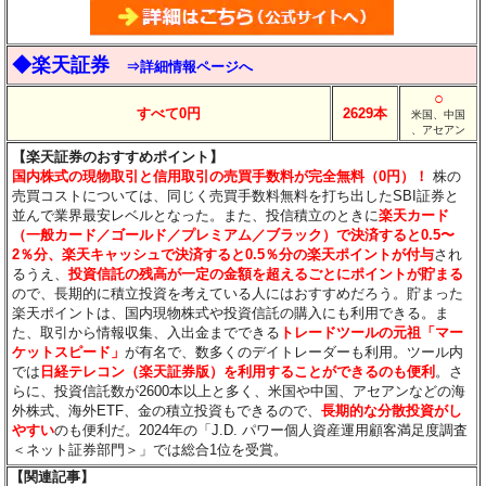
◆楽天証券
⇒詳細情報ページへ
○
すべて0円
2629本
米国、中国
、アセアン
【楽天証券のおすすめポイント】
国内株式の現物取引と信用取引の売買手数料が完全無料（0円）！
株の
売買コストについては、同じく売買手数料無料を打ち出したSBI証券と
並んで業界最安レベルとなった。また、投信積立のときに
楽天カード
（一般カード／ゴールド／プレミアム／ブラック）で決済すると0.5〜
2％分
、楽天キャッシュで決済すると0.5％分
の楽天ポイントが付与
され
るうえ、
投資信託の残高が一定の金額を超えるごとにポイントが貯まる
ので、長期的に積立投資を考えている人にはおすすめだろう。貯まった
楽天ポイントは、国内現物株式や投資信託の購入にも利用できる。ま
た、取引から情報収集、入出金までできる
トレードツールの元祖「マー
ケットスピード」
が有名で、数多くのデイトレーダーも利用。ツール内
では
日経テレコン（楽天証券版）を利用することができるのも便利
。さ
らに、投資信託数が2600本以上と多く、米国や中国、アセアンなどの海
外株式、海外ETF、金の積立投資もできるので、
長期的な分散投資がし
やすい
のも便利だ。2024年の「J.D. パワー個人資産運用顧客満足度調査
＜ネット証券部門＞」では総合1位を受賞。
【関連記事】