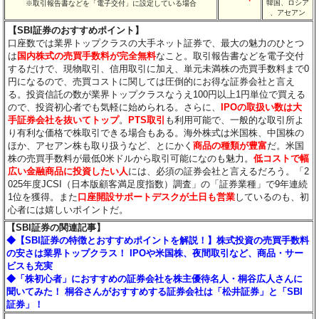
韓国、ロシア
※取引報告書などを「電子交付」に設定している場合
、アセアン
【SBI証券のおすすめポイント】
口座数では業界トップクラスの大手ネット証券で、最大の魅力のひとつ
は
国内株式の売買手数料が完全無料
なこと。取引報告書などを電子交付
するだけで、現物取引、信用取引に加え、単元未満株の売買手数料まで0
円になるので、売買コストに関しては圧倒的にお得な証券会社と言え
る。投資信託の数が業界トップクラスなうえ100円以上1円単位で買える
ので、投資初心者でも気軽に始められる。さらに、
IPOの取扱い数は大
手証券会社を抜いてトップ
。
PTS取引
も利用可能で、一般的な取引所よ
り有利な価格で株取引できる場合もある。海外株式は米国株、中国株の
ほか、アセアン株も取り扱うなど、とにかく
商品の種類が豊富
だ。米国
株の売買手数料が最低0米ドルから取引可能になのも魅力。
低コストで幅
広い金融商品に投資したい人
には、必須の証券会社と言えるだろう。「2
025年度JCSI（日本版顧客満足度指数）調査」の「証券業種」で9年連続
1位を獲得。また
口座開設サポートデスクが土日も営業
しているのも、初
心者には嬉しいポイントだ。
【SBI証券の関連記事】
◆【SBI証券の特徴とおすすめポイントを解説！】株式投資の売買手数料
の安さは業界トップクラス！ IPOや米国株、夜間取引など、商品・サー
ビスも充実
◆「株初心者」におすすめの証券会社を株主優待名人・桐谷広人さんに
聞いてみた！ 桐谷さんがおすすめする証券会社は「松井証券」と「SBI
証券」！