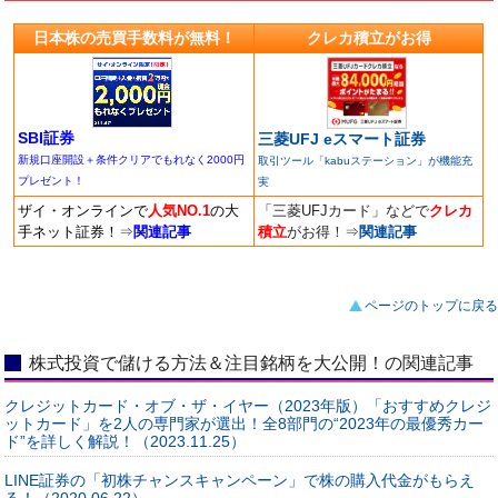
日本株の売買手数料が無料！
クレカ積立がお得
SBI証券
三菱UFJ eスマート証券
新規口座開設＋条件クリアでもれなく2000円
取引ツール「kabuステーション」が機能充
プレゼント！
実
ザイ・オンラインで
人気NO.1
の大
「三菱UFJカード」などで
クレカ
手ネット証券！
⇒
関連記事
積立
がお得！
⇒
関連記事
ページのトップに戻る
株式投資で儲ける方法＆注目銘柄を大公開！の関連記事
クレジットカード・オブ・ザ・イヤー（2023年版）「おすすめクレジ
ットカード」を2人の専門家が選出！全8部門の“2023年の最優秀カー
ド”を詳しく解説！（2023.11.25）
LINE証券の「初株チャンスキャンペーン」で株の購入代金がもらえ
る！（2020.06.22）