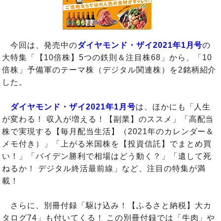
今回は、発売中の
ダイヤモンド・ザイ2021年1月号
の
大特集「【10倍株】5つの鉄則＆注目株68」から、「10
倍株」予備軍のテーマ株（デジタル関連株）を2銘柄紹介
した。
ダイヤモンド・ザイ2021年1月号
は、ほかにも「人生
が変わる！ 収入が増える！【副業】のススメ」「高配当
株で実現する【毎月配当生活】（2021年のカレンダー＆
メモ付き）」「上がる米国株を【投資信託】でまとめ買
い！」「バイデン勝利で相場はどう動く？」「遺して死
ねるか！ デジタル終活最前線」など、注目の特集が満
載！
さらに、別冊付録「駆け込み！【ふるさと納税】大カ
タログ74」も付いてくる！ この別冊付録では「牛肉」や