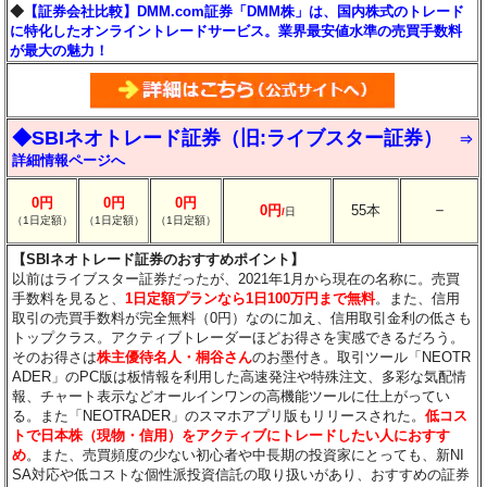
◆
【証券会社比較】DMM.com証券「DMM株」は、国内株式のトレード
に特化したオンライントレードサービス。業界最安値水準の売買手数料
が最大の魅力！
◆SBIネオトレード証券（旧:ライブスター証券）
⇒
詳細情報ページへ
0円
0円
0円
－
0円
55本
/
日
（1日定額）
（1日定額）
（1日定額）
【SBIネオトレード証券のおすすめポイント】
以前はライブスター証券だったが、2021年1月から現在の名称に。売買
手数料を見ると、
1日定額プランなら1日100万円まで無料
。また、信用
取引の売買手数料が完全無料（0円）なのに加え、信用取引金利の低さも
トップクラス。アクティブトレーダーほどお得さを実感できるだろう。
そのお得さは
株主優待名人・桐谷さん
のお墨付き。取引ツール「NEOTR
ADER」のPC版は板情報を利用した高速発注や特殊注文、多彩な気配情
報、チャート表示などオールインワンの高機能ツールに仕上がってい
る。また「NEOTRADER」のスマホアプリ版もリリースされた。
低コス
トで日本株（現物・信用）をアクティブにトレードしたい人におすす
め
。また、売買頻度の少ない初心者や中長期の投資家にとっても、新NI
SA対応や低コストな個性派投資信託の取り扱いがあり、おすすめの証券