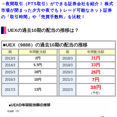
⇒
夜間取引（PTS取引）ができる証券会社を紹介！ 株式
市場が閉まった夕方や夜でもトレード可能なネット証券
の「取引時間」や「売買手数料」を比較！
UEXの過去10期の配当の推移は？
■UEX（9888）の過去10期の配当の推移
期
年間配当額
期
年間配当額
31円
2円
2013/3
2018/3
33円
6.5円
2014/3
2019/3
26円
18円
2015/3
2020/3
7円
2016/3
10円
2021/3
38円
13円
2017/3
2022/3
（予想）