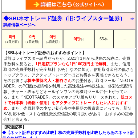
◆SBIネオトレード証券（旧:ライブスター証券）
⇒
詳細情報ページへ
0円
0円
0円
－
0円
55本
/
日
（1日定額）
（1日定額）
（1日定額）
【SBIネオトレード証券のおすすめポイント】
以前はライブスター証券だったが、2021年1月から現在の名称に。売買
手数料を見ると、
1日定額プランなら1日100万円まで無料
。また、信用
取引の売買手数料が完全無料（0円）なのに加え、信用取引金利の低さも
トップクラス。アクティブトレーダーほどお得さを実感できるだろう。
そのお得さは
株主優待名人・桐谷さん
のお墨付き。取引ツール「NEOTR
ADER」のPC版は板情報を利用した高速発注や特殊注文、多彩な気配情
報、チャート表示などオールインワンの高機能ツールに仕上がってい
る。また「NEOTRADER」のスマホアプリ版もリリースされた。
低コス
トで日本株（現物・信用）をアクティブにトレードしたい人におすす
め
。また、売買頻度の少ない初心者や中長期の投資家にとっても、新NI
SA対応や低コストな個性派投資信託の取り扱いがあり、おすすめの証券
会社と言える。
【関連記事】
◆【ネット証券おすすめ比較】株の売買手数料を比較したらあのネット証