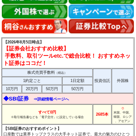
【2026年8月5日時点】
【証券会社おすすめ比較】
手数料、取引ツールetc.で総合比較！ おすすめネッ
ト証券はココだ！
株式売買手数料
（税込）
1約定ごと
1日定額
投資信託
外国株
10万円
20万円
50万円
50万円
◆SBI証券
⇒詳細情報ページへ
○
すべて0円
米国、中国、
2685本
韓国、ロシア
※取引報告書などを「電子交付」に設定している場合
、アセアン
【SBI証券のおすすめポイント】
口座数では業界トップクラスの大手ネット証券で、最大の魅力のひとつ