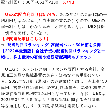
配当利回り：38円÷661円×100＝
5.74％
UEXの配当利回りは5.74％
。2022年2月の東証1部の平
均利回りは2.02％（配当実施企業のみ）なので、
UEX
の
配当利回りは「かなり高め」と言える。なお、
UEX
は株
主優待を実施していない。
【※関連記事はこちら！】
⇒
｢配当利回りランキング｣高配当ベスト50銘柄を公開！
【2022年最新版】会社予想の配当利回りランキングと一
緒に、株主優待の有無や連続増配期間もチェック！
UEX
は、ステンレス鋼・チタンを専門とする商社。金
属加工製品や機械装置の製造・販売なども手掛けてい
る。2022年3月期（通期）の連結業績予想は、売上高450
億円、営業利益19億円、経常利益19億円、親会社株主に
帰属する当期純利益12億円となっている。なお、
UEX
は
2022年3月期の期首より「収益認識に関する会計基準」
等を適用しており、対前期増減率は発表していない。