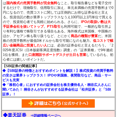
は
国内株式の売買手数料が完全無料
なこと。取引報告書などを電子交付
するだけで、現物取引、信用取引に加え、単元未満株の売買手数料まで0
円になるので、売買コストに関しては圧倒的にお得な証券会社と言え
る。投資信託の数が業界トップクラスなうえ100円以上1円単位で買える
ので、投資初心者でも気軽に始められる。さらに、
IPOの取扱い数は大
手証券会社を抜いてトップ
。
PTS取引
も利用可能で、一般的な取引所よ
り有利な価格で株取引できる場合もある。海外株式は米国株、中国株の
ほか、アセアン株も取り扱うなど、とにかく
商品の種類が豊富
だ。米国
株の売買手数料が最低0米ドルから取引可能になのも魅力。
低コストで幅
広い金融商品に投資したい人
には、必須の証券会社と言えるだろう。「2
025年度JCSI（日本版顧客満足度指数）調査」の「証券業種」で9年連続
1位を獲得。また
口座開設サポートデスクが土日も営業
しているのも、初
心者には嬉しいポイントだ。
【SBI証券の関連記事】
◆【SBI証券の特徴とおすすめポイントを解説！】株式投資の売買手数料
の安さは業界トップクラス！ IPOや米国株、夜間取引など、商品・サー
ビスも充実
◆「株初心者」におすすめの証券会社を株主優待名人・桐谷広人さんに
聞いてみた！ 桐谷さんがおすすめする証券会社は「松井証券」と「SBI
証券」！
◆楽天証券
⇒詳細情報ページへ