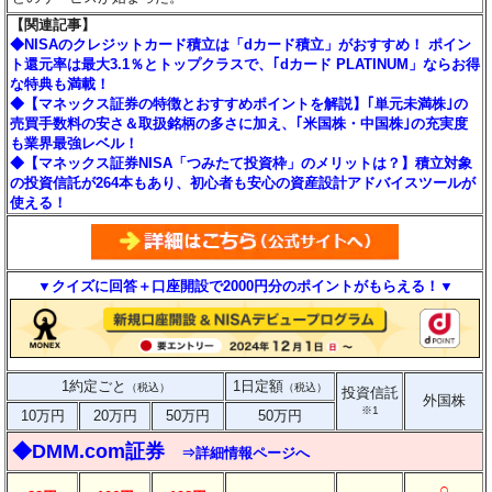
【関連記事】
◆NISAのクレジットカード積立は「dカード積立」がおすすめ！ ポイン
ト還元率は最大3.1％とトップクラスで、｢dカード PLATINUM」ならお得
な特典も満載！
◆【マネックス証券の特徴とおすすめポイントを解説】｢単元未満株｣の
売買手数料の安さ＆取扱銘柄の多さに加え、｢米国株・中国株｣の充実度
も業界最強レベル！
◆【マネックス証券NISA「つみたて投資枠」のメリットは？】積立対象
の投資信託が264本もあり、初心者も安心の資産設計アドバイスツールが
使える！
▼クイズに回答＋口座開設で2000円分のポイントがもらえる！▼
1約定ごと
1日定額
（税込）
（税込）
投資信託
外国株
※1
10万円
20万円
50万円
50万円
◆DMM.com証券
⇒詳細情報ページへ
○