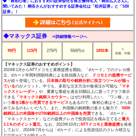
◆「株初心者」におすすめの証券会社を株主優待名人・桐谷広人さんに
聞いてみた！ 桐谷さんがおすすめする証券会社は「松井証券」と「SBI
証券」！
◆マネックス証券
⇒詳細情報ページへ
○
99円
115円
275円
550円
1892本
/日
米国、中国
【マネックス証券のおすすめポイント】
2024年1月からNTTドコモと業務提携を開始。「dカード」でのクレカ積
立、dカード年間利用額特典による投信購入など、
ドコモとの提携サービ
ス
が続々登場している。
日本株の取引や銘柄分析に役立つツールが揃っ
ている
のがメリット。中でも、多彩な注文方法や板発注が可能な
「マネ
ックストレーダー」
や、重要な業績を過去10期以上に渡ってグラフ表示
できる
「マネックス銘柄スカウター」
はぜひ利用したい。「ワン株」と
いう
株を1株から売買できるサービス
もあるので、株初心者はそこから始
めてみるのもいいだろう。また、外国株の銘柄数の多さも魅力で、
5000
銘柄以上の米国株や2700銘柄以上の中国株を売買
できる。「dカード」
「マネックスカード」などの提携クレカで投資信託を積み立てると
最大
3.1％のポイント還元
。なお、2023年10月に
NTTドコモと業務提携
を発表
しており、2024年7月からは「dカード」による投資信託のクレカ積立な
どのサービスが始まった。