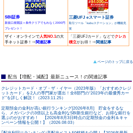
SBI証券
三菱UFJ eスマート証券
新規口座開設＋条件クリアでもれなく2000円
取引ツール「kabuステーション」が機能充
プレゼント！
実
ザイ・オンラインで
人気NO.1
の大
「三菱UFJカード」などで
クレカ
手ネット証券！
⇒
関連記事
積立
がお得！
⇒
関連記事
ページのトップに戻る
配当【増配・減配】最新ニュース！の関連記事
クレジットカード・オブ・ザ・イヤー（2023年版）「おすすめクレジ
ットカード」を2人の専門家が選出！全8部門の“2023年の最優秀カー
ド”を詳しく解説！（2023.11.25）
定期預金の金利が高い銀行ランキング[2026年8月] 貯金をするな
ら、メガバンクの3倍以上も高金利なSBI新生銀行など、お得な銀行を
選ぶのがおすすめ！ 【2026年8月3日時点の定期預金の金利＆キャ
ンペーン情報を公開！】（2026.08.03）
｢配当利回りランキング｣高配当ベスト50銘柄を公開！【2026年最新