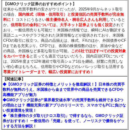
【GMOクリック証券のおすすめポイント】
従来から売買手数料の安さがウリだったが、2025年9月からネット取引
の場合、
国内株式（現物・信用取引）と投資信託の売買手数料が完全無
料に！
コストにうるさい
株主優待名人・桐谷広人さんも利用
していると
か。
信用取引の金利については、大手ネット証券よりも低く設定
されて
おり、一般信用売りも可能だ！ 米国株の情報では、瞬時にAIが翻訳する
英語ニュースやグラフ化された決算情報などが提供されており、米国株
CFDの取引に役立つ。商品の品揃えは、株式、FXのほか、外国債券やCF
Dまである充実ぶり。CFDでは、各国の株価指数のほか、原油や金など
の商品、外国株など多彩な取引が可能。
この1社でほぼすべての投資対象
をカバーできる
と言っても過言ではないだろう。国内店頭CFDについて
は、2025年度まで12年連続で取引高シェア1位を継続。頻繁に売買しな
い初心者はもちろん、信用取引やCFDなどのレバレッジ取引も活用する
専業デイトレーダーまで、幅広い投資家におすすめ！
【関連記事】
◆【GMOクリック証券の特徴とメリットを徹底解説！】日本株の売買手
数料が無料のうえ、米国株から金まで世界中の商品を売買できるCFDや
高機能アプリが魅力
◆GMOクリック証券が“業界最安値水準”の売買手数料を維持できる2つ
の理由とは？ 機能充実の新アプリのリリースで、スマホでもPCに負けな
い投資環境を実現！
◆「株主優待のタダ取り(クロス取引)」で得するなら、GMOクリック証
券がおすすめ！ 一般信用の「売建」を使って、ノーリスクで優待をゲッ
トする方法を解説！