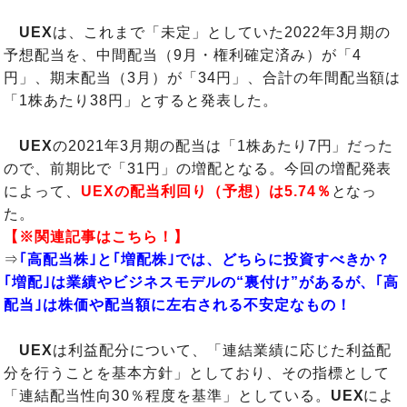
UEX
は、これまで「未定」としていた2022年3月期の
予想配当を、中間配当（9月・権利確定済み）が「4
円」、期末配当（3月）が「34円」、合計の年間配当額は
「1株あたり38円」とすると発表した。
UEX
の2021年3月期の配当は「1株あたり7円」だった
ので、前期比で「31円」の増配となる。今回の増配発表
によって、
UEXの配当利回り（予想）は5.74％
となっ
た。
【※関連記事はこちら！】
⇒
｢高配当株｣と｢増配株｣では、どちらに投資すべきか？
｢増配｣は業績やビジネスモデルの“裏付け”があるが、｢高
配当｣は株価や配当額に左右される不安定なもの！
UEX
は利益配分について、「連結業績に応じた利益配
分を行うことを基本方針」としており、その指標として
「連結配当性向30％程度を基準」としている。
UEX
によ