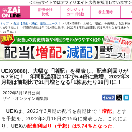
証券会社
クレジット
株主優待
比較
カード比較
トップ
＞
配当【増配・減配】最新ニュース！
＞ UEX(9888)、大幅な「増配」を発表し、配当利回
りが5.7％に！ 年間配当額は1年で5.4倍に急増、2022年3月期は前期比で31円増となる｢1株あた
り38円｣に！
UEX(9888)、大幅な「増配」を発表し、配当利回りが
5.7％に！ 年間配当額は1年で5.4倍に急増、2022年3
月期は前期比で31円増となる｢1株あたり38円｣に！
2022年3月18日公開
ザイ・オンライン編集部
UEX
は、2022年3月期の配当を前期比で「
増配
」とす
る予想を、2022年3月18日の15時に発表した。これによ
り、
UEX
の
配当利回り（予想）は5.74％となった
。