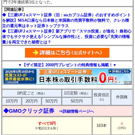
門で2年連続第1位となった。
【関連記事】
◆【三菱UFJ eスマート証券（旧：auカブコム証券）のおすすめポイント
を解説】NISA口座なら日本株と米国株の売買手数料が無料で、クレカ積
立の還元率はネット証券トップクラス
◆【三菱UFJ eスマート証券】新アプリで「スマホ投資」が進化！ 株初心
者でもサクサク使える｢シンプルな操作性｣と、投資に必要な｢充実の情報
量｣を両立できた秘密とは？
▼【ザイ限定】2000円プレゼントの特典情報も掲載！▼
1約定ごと
1日定額
（税込）
（税込）
投資信託
外国株
※1
10万円
20万円
50万円
50万円
◆GMOクリック証券
⇒詳細情報ページへ
○
すべて0円
163本
（CFD）
※電話注文を除く