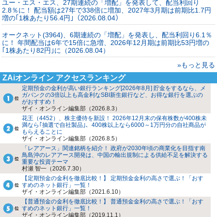
ユー・エス・エス、27期連続の「増配」を発表して、配当利回り
2.8％に！ 配当額は27年で338倍に増加、2027年3月期は前期比1.7円
増の｢1株あたり56.4円｣（2026.08.04）
オークネット(3964)、6期連続の「増配」を発表し、配当利回り6.1％
に！ 年間配当は6年で15倍に急増、2026年12月期は前期比53円増の
｢1株あたり82円｣に（2026.08.04）
»もっと見る
ZAiオンライン アクセスランキング
定期預金の金利が高い銀行ランキング[2026年8月] 貯金をするなら、メ
ガバンクの3倍以上も高金利なSBI新生銀行など、お得な銀行を選ぶの
がおすすめ！
ザイ・オンライン編集部（2026.8.3）
花王（4452）、株主優待を新設！ 2026年12月末の保有株数が400株未
満なら｢抽選で自社製品｣、400株以上なら6000～1万円分の自社商品が
もらえることに
ザイ・オンライン編集部（2026.8.5）
「レアアース」関連銘柄を紹介！ 政府が2030年頃の商業化を目指す南
鳥島沖のレアアース開発は、中国の輸出規制による供給不足を解決する
重要な投資テーマ
村瀬 智一（2026.7.30）
【定期預金の金利を徹底比較！】 定期預金金利の高さで選ぶ！「おす
すめのネット銀行」一覧！
ザイ・オンライン編集部（2021.6.10）
【普通預金の金利を徹底比較！】 普通預金金利の高さで選ぶ！「おす
すめのネット銀行」一覧！
ザイ・オンライン編集部（2019.11.1）