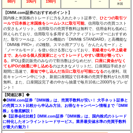
－
－
88円
106円
198円
米国
【DMM.com証券のおすすめポイント】
国内株と米国株のトレードに力を入れたネット証券で、
ひとつの取引ツ
ールで日本株と米国株をシームレスに取引可能
。信用取引の売買コスト
の安さもメリット。信用取引の売買手数料は無料で、信用金利も低めに
抑えられており、信用取引を多用するアクティブトレーダーにおすすめ
だ。取引ツールは、シンプル機能の「DMM株 STANDARD」と高機能な
「DMM株 PRO+」の2種類。スマホ用アプリも「かんたんモード」と
「ノーマルモード」を使い分ける形になっており、
初級者から中上級者
まで、あらゆる個人投資家にとってトレードしやすい環境が整ってい
る
。IPOは委託販売のみなので割当数は少なめだが、
口座に資金がなく
てもIPOの抽選に申し込める
のは大きなメリットだ。口座開設手続きが
期間に迅速で、
最短で申し込んだ当日に取引が可能になる
のも便利。現
在キャンペーン中につき、新規口座開設で日本株の売買手数料が1カ月間
無料。また、口座開設完了者の中から抽選で毎月10名に2000円をプレゼ
ント！
【関連記事】◆
◆
DMM.com証券「DMM株」は、売買手数料が安い！ 大手ネット証券と
の売買コスト比較から申込み方法、お得なキャンペーン情報まで「DMM
株」を徹底解説！
◆
【証券会社比較】DMM.com証券「DMM株」は、国内株式のトレード
に特化したオンライントレードサービス。業界最安値水準の売買手数料
が最大の魅力！