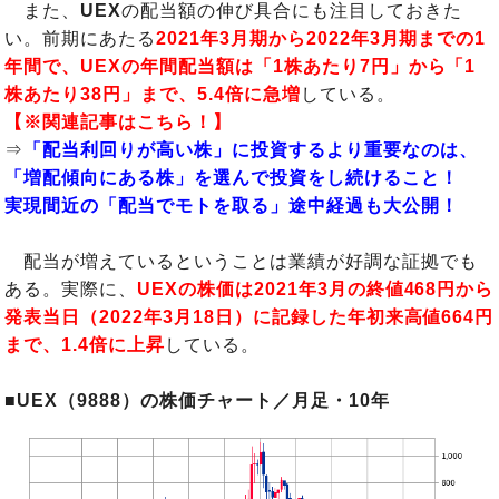
また、
UEX
の配当額の伸び具合にも注目しておきた
い。前期にあたる
2021年3月期から2022年3月期までの1
年間で、UEXの年間配当額は「1株あたり7
円」から「1
株あたり38円」まで、5.4倍に急増
している。
【※関連記事はこちら！】
⇒
「配当利回りが高い株」に投資するより重要なのは、
「増配傾向にある株」を選んで投資をし続けること！
実現間近の「配当でモトを取る」途中経過も大公開！
配当が増えているということは業績が好調な証拠でも
ある。実際に、
UEXの株価は2021年3月の終値468円から
発表当日（2022年3月18日）に記録した年初来高値664円
まで、1.4倍に上昇
している。
■UEX（9888）の株価チャート／月足・10年