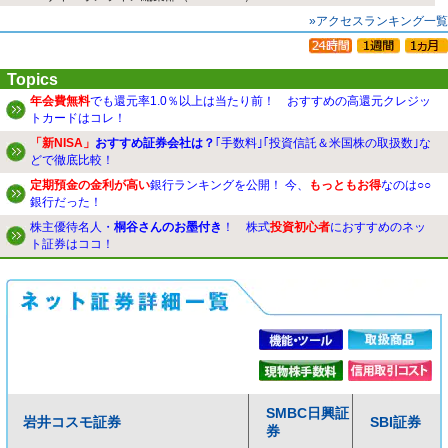
»アクセスランキング一覧
Topics
年会費無料
でも還元率1.0％以上は当たり前！ おすすめの高還元クレジッ
トカードはコレ！
「新NISA」
おすすめ証券会社は？
｢手数料｣｢投資信託＆米国株の取扱数｣な
どで徹底比較！
定期預金の金利が高い
銀行ランキングを公開！ 今、
もっともお得
なのは○○
銀行だった！
株主優待名人・
桐谷さんのお墨付き
！ 株式
投資初心者
におすすめのネッ
ト証券はココ！
SMBC日興証
岩井コスモ証券
SBI証券
券