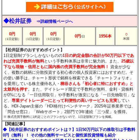
◆松井証券
⇒詳細情報ページへ
○
0円
0円
0円
0円
1956本
/日
米国
（1日定額）
（1日定額）
（1日定額）
【松井証券のおすすめポイント】
1日定額制プランしかないものの
1日の約定金額の合計が50万円以下であ
れば売買手数料が無料
という手数料体系は非常に魅力的。また、
25歳以
下なら現物・信用ともに国内株の売買手数料が完全無料！
資金が少な
く、複数の銘柄に分散投資する初心者の個人投資家にはおすすめだ。そ
の使い勝手は、チャート形状で銘柄を検索できる「チャートフォリオ」
を愛用している株主優待名人・
桐谷さんも「初心者に特におすすめ」と
太鼓判を押す
。また、デイトレード限定で手数料が無料、金利・貸株料
が0%になる「一日信用取引」や手数料が激安になる「一日先物取引」な
ど、
専業デイトレーダーにとって利便性の高いサービスも充実
してい
る。HDI-Japan主催の「HDI格付けベンチマーク」2025年証券業界では、
「問合せ窓口」「Webサポート」2部門で3年連続「三つ星」を獲得。
※ 株式売買手数料に1約定ごとのプランがないので、1日定額制プランを掲載。
【関連記事】
◆【松井証券のおすすめポイントは？】1日50万円以下の株取引は手数料
0円（無料）！ その他の無料サービスと個性派投資情報も紹介