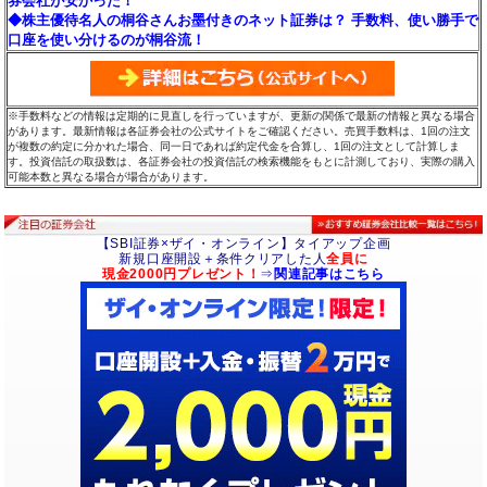
券会社が安かった！
◆株主優待名人の桐谷さんお墨付きのネット証券は？ 手数料、使い勝手で
口座を使い分けるのが桐谷流！
※手数料などの情報は定期的に見直しを行っていますが、更新の関係で最新の情報と異なる場合
があります。最新情報は各証券会社の公式サイトをご確認ください。売買手数料は、1回の注文
が複数の約定に分かれた場合、同一日であれば約定代金を合算し、1回の注文として計算しま
す。投資信託の取扱数は、各証券会社の投資信託の検索機能をもとに計測しており、実際の購入
可能本数と異なる場合が場合があります。
【SBI証券×ザイ・オンライン】タイアップ企画
新規口座開設＋条件クリアした人
全員に
現金2000円プレゼント！
⇒
関連記事はこちら