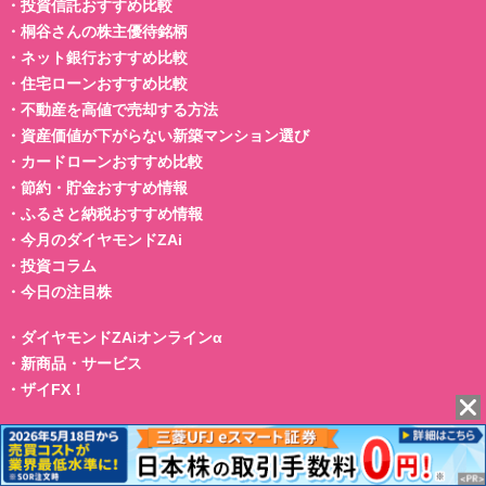
・
投資信託おすすめ比較
・
桐谷さんの株主優待銘柄
・
ネット銀行おすすめ比較
・
住宅ローンおすすめ比較
・
不動産を高値で売却する方法
・
資産価値が下がらない新築マンション選び
・
カードローンおすすめ比較
・
節約・貯金おすすめ情報
・
ふるさと納税おすすめ情報
・
今月のダイヤモンドZAi
・
投資コラム
・
今日の注目株
・
ダイヤモンドZAiオンラインα
・
新商品・サービス
・
ザイFX！