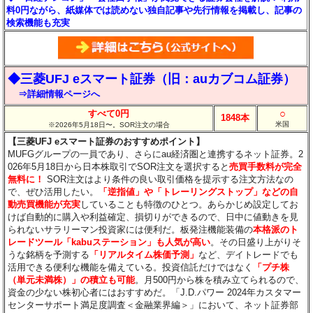
料0円ながら、紙媒体では読めない独自記事や先行情報を掲載し、記事の
検索機能も充実
◆三菱UFJ eスマート証券（旧：auカブコム証券）
⇒詳細情報ページへ
○
すべて0円
1848本
米国
※2026年5月18日〜。SOR注文の場合
【三菱UFJ eスマート証券のおすすめポイント】
MUFGグループの一員であり、さらにau経済圏と連携するネット証券。2
026年5月18日から日本株取引でSOR注文を選択すると
売買手数料が完全
無料に！
SOR注文はより条件の良い取引価格を提示する注文方法なの
で、ぜひ活用したい。
「逆指値」や「トレーリングストップ」などの自
動売買機能が充実
していることも特徴のひとつ。あらかじめ設定してお
けば自動的に購入や利益確定、損切りができるので、日中に値動きを見
られないサラリーマン投資家には便利だ。板発注機能装備の
本格派のト
レードツール「kabuステーション」も人気が高い
。その日盛り上がりそ
うな銘柄を予測する
「リアルタイム株価予測」
など、デイトレードでも
活用できる便利な機能を備えている。投資信託だけではなく
「プチ株
（単元未満株）」の積立も可能
。月500円から株を積み立てられるので、
資金の少ない株初心者にはおすすめだ。「J.D.パワー 2024年カスタマー
センターサポート満足度調査＜金融業界編＞」において、ネット証券部