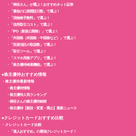
・
「桐谷さん」が選ぶ！おすすめネット証券
・
「最短の口座開設日数」で選ぶ！
・
「現物株手数料」で選ぶ！
・
「信用取引コスト」で選ぶ！
・
「IPO（新規公開株）」で選ぶ！
・
「外国株（米国株・中国株など）」で選ぶ！
・
「投資信託の取扱数」で選ぶ！
・
「取引ツール」で選ぶ！
・
「スマホ用株アプリ」で選ぶ！
・
「株主優待検索機能」で選ぶ！
●株主優待おすすめ情報
・
株主優待最新情報
・
株主優待情報
・
株主優待人気ランキング
・
桐谷さんの株主優待銘柄
・
株主優待【新設・変更・廃止】最新ニュース
●クレジットカードおすすめ比較
・
クレジットカード比較
・
「達人おすすめ」の最強クレジットカード！