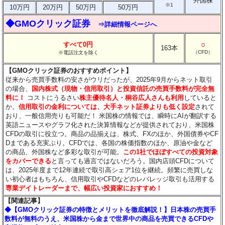
外国株
※1
10万円
20万円
50万円
50万円
◆GMOクリック証券
⇒詳細情報ページへ
○
すべて0円
163本
（CFD）
※電話注文を除く
【GMOクリック証券のおすすめポイント】
従来から売買手数料の安さがウリだったが、2025年9月からネット取引
の場合、
国内株式（現物・信用取引）と投資信託の売買手数料が完全無
料に！
コストにうるさい
株主優待名人・桐谷広人さんも利用
していると
か。
信用取引の金利については、大手ネット証券よりも低く設定
されて
おり、一般信用売りも可能だ！ 米国株の情報では、瞬時にAIが翻訳する
英語ニュースやグラフ化された決算情報などが提供されており、米国株
CFDの取引に役立つ。商品の品揃えは、株式、FXのほか、外国債券やCF
Dまである充実ぶり。CFDでは、各国の株価指数のほか、原油や金など
の商品、外国株など多彩な取引が可能。
この1社でほぼすべての投資対象
をカバーできる
と言っても過言ではないだろう。国内店頭CFDについて
は、2025年度まで12年連続で取引高シェア1位を継続。頻繁に売買しな
い初心者はもちろん、信用取引やCFDなどのレバレッジ取引も活用する
専業デイトレーダーまで、幅広い投資家におすすめ！
【関連記事】
◆【GMOクリック証券の特徴とメリットを徹底解説！】日本株の売買手
数料が無料のうえ、米国株から金まで世界中の商品を売買できるCFDや