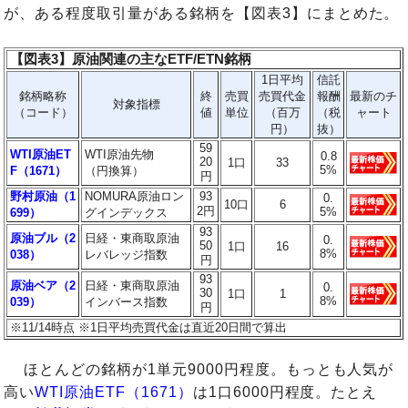
が、ある程度取引量がある銘柄を【図表3】にまとめた。
【図表3】原油関連の主なETF/ETN銘柄
1日平均
信託
銘柄略称
終
売買
売買代金
報酬
最新のチ
対象指標
（コード）
値
単位
（百万
（税
ャート
円）
抜）
59
WTI原油ET
WTI原油先物
0.8
20
1口
33
5%
F（1671）
（円換算）
円
野村原油（1
NOMURA原油ロン
93
0.
10口
6
2円
5%
699）
グインデックス
93
原油ブル（2
日経・東商取原油
0.
50
1口
16
8%
038）
レバレッジ指数
円
93
原油ベア（2
日経・東商取原油
0.
30
1口
1
8%
039）
インバース指数
円
※11/14時点 ※1日平均売買代金は直近20日間で算出
ほとんどの銘柄が1単元9000円程度。もっとも人気が
高い
WTI原油ETF（1671）
は1口6000円程度。たとえ