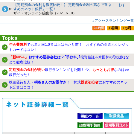
【定期預金の金利を徹底比較！】 定期預金金利の高さで選ぶ！「おす
すめのネット銀行」一覧！
ザイ・オンライン編集部（2021.6.10）
»アクセスランキング一覧
Topics
年会費無料
でも還元率1.0％以上は当たり前！ おすすめの高還元クレジッ
トカードはコレ！
「新NISA」
おすすめ証券会社は？
｢手数料｣｢投資信託＆米国株の取扱数｣な
どで徹底比較！
定期預金の金利が高い
銀行ランキングを公開！ 今、
もっともお得
なのは○○
銀行だった！
株主優待名人・
桐谷さんのお墨付き
！ 株式
投資初心者
におすすめのネッ
ト証券はココ！