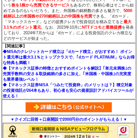
いう
株を1株から売買できるサービス
もあるので、株初心者はそこから始
めてみるのもいいだろう。また、外国株の銘柄数の多さも魅力で、
5000
銘柄以上の米国株や2700銘柄以上の中国株を売買
できる。「dカード」
「マネックスカード」などの提携クレカで投資信託を積み立てると
最大
3.1％のポイント還元
。なお、2023年10月に
NTTドコモと業務提携
を発表
しており、2024年7月からは「dカード」による投資信託のクレカ積立な
どのサービスが始まった。
【関連記事】
◆NISAのクレジットカード積立は「dカード積立」がおすすめ！ ポイン
ト還元率は最大3.1％とトップクラスで、｢dカード PLATINUM」ならお得
な特典も満載！
◆【マネックス証券の特徴とおすすめポイントを解説】｢単元未満株｣の
売買手数料の安さ＆取扱銘柄の多さに加え、｢米国株・中国株｣の充実度
も業界最強レベル！
◆【マネックス証券NISA「つみたて投資枠」のメリットは？】積立対象
の投資信託が264本もあり、初心者も安心の資産設計アドバイスツールが
使える！
▼クイズに回答＋口座開設で2000円分のポイントがもらえる！▼