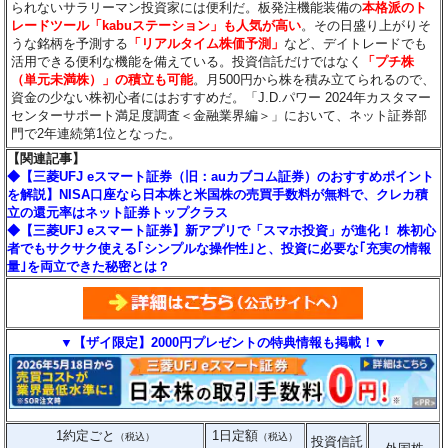
られないサラリーマン投資家には便利だ。板発注機能装備の
本格派のト
レードツール「kabuステーション」も人気が高い
。その日盛り上がりそ
うな銘柄を予測する
「リアルタイム株価予測」
など、デイトレードでも
活用できる便利な機能を備えている。投資信託だけではなく
「プチ株
（単元未満株）」の積立も可能
。月500円から株を積み立てられるので、
資金の少ない株初心者にはおすすめだ。「J.D.パワー 2024年カスタマー
センターサポート満足度調査＜金融業界編＞」において、ネット証券部
門で2年連続第1位となった。
【関連記事】
◆【三菱UFJ eスマート証券（旧：auカブコム証券）のおすすめポイント
を解説】NISA口座なら日本株と米国株の売買手数料が無料で、クレカ積
立の還元率はネット証券トップクラス
◆【三菱UFJ eスマート証券】新アプリで「スマホ投資」が進化！ 株初心
者でもサクサク使える｢シンプルな操作性｣と、投資に必要な｢充実の情報
量｣を両立できた秘密とは？
▼【ザイ限定】2000円プレゼントの特典情報も掲載！▼
1約定ごと
1日定額
（税込）
（税込）
投資信託