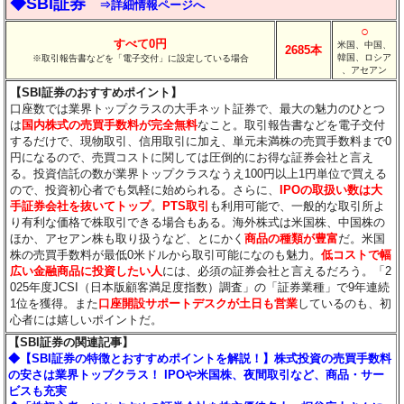
◆SBI証券
⇒詳細情報ページへ
○
すべて0円
米国、中国、
2685本
韓国、ロシア
※取引報告書などを「電子交付」に設定している場合
、アセアン
【SBI証券のおすすめポイント】
口座数では業界トップクラスの大手ネット証券で、最大の魅力のひとつ
は
国内株式の売買手数料が完全無料
なこと。取引報告書などを電子交付
するだけで、現物取引、信用取引に加え、単元未満株の売買手数料まで0
円になるので、売買コストに関しては圧倒的にお得な証券会社と言え
る。投資信託の数が業界トップクラスなうえ100円以上1円単位で買える
ので、投資初心者でも気軽に始められる。さらに、
IPOの取扱い数は大
手証券会社を抜いてトップ
。
PTS取引
も利用可能で、一般的な取引所よ
り有利な価格で株取引できる場合もある。海外株式は米国株、中国株の
ほか、アセアン株も取り扱うなど、とにかく
商品の種類が豊富
だ。米国
株の売買手数料が最低0米ドルから取引可能になのも魅力。
低コストで幅
広い金融商品に投資したい人
には、必須の証券会社と言えるだろう。「2
025年度JCSI（日本版顧客満足度指数）調査」の「証券業種」で9年連続
1位を獲得。また
口座開設サポートデスクが土日も営業
しているのも、初
心者には嬉しいポイントだ。
【SBI証券の関連記事】
◆【SBI証券の特徴とおすすめポイントを解説！】株式投資の売買手数料
の安さは業界トップクラス！ IPOや米国株、夜間取引など、商品・サー
ビスも充実