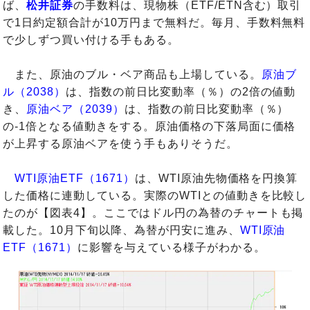
ば、
松井証券
の手数料は、現物株（ETF/ETN含む）取引
で1日約定額合計が10万円まで無料だ。毎月、手数料無料
で少しずつ買い付ける手もある。
また、原油のブル・ベア商品も上場している。
原油ブ
ル（2038）
は、指数の前日比変動率（％）の2倍の値動
き、
原油ベア（2039）
は、指数の前日比変動率（％）
の-1倍となる値動きをする。原油価格の下落局面に価格
が上昇する原油ベアを使う手もありそうだ。
WTI原油ETF（1671）
は、WTI原油先物価格を円換算
した価格に連動している。実際のWTIとの値動きを比較し
たのが【図表4】。ここではドル円の為替のチャートも掲
載した。10月下旬以降、為替が円安に進み、
WTI原油
ETF（1671）
に影響を与えている様子がわかる。