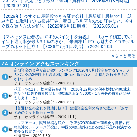
ンキング（1約定ごと手数料・金利・貸株料） [2026年8月3日時点]
（2026.07.01）
【2026年】今すぐ口座開設できる証券会社【最新版】最短で“申し込
み当日”に取引できる松井証券、翌日に取引可能なSBI証券など、今す
ぐ株を買う方法を解説 【2026年6月1日時点】（2026.05.01）
【マネックス証券のおすすめポイントを解説】 ｢dカード積立｣でポ
イント還元率が最大3.1％のほか、｢米国株｣｢IPO｣も魅力のドコモグル
ープのネット証券！ 【2026年7月1日時点】（2026.04.03）
»もっと見る
ZAiオンライン アクセスランキング
定期預金の金利が高い銀行ランキング[2026年8月] 貯金をするなら、メ
ガバンクの3倍以上も高金利なSBI新生銀行など、お得な銀行を選ぶの
がおすすめ！
ザイ・オンライン編集部（2026.8.3）
花王（4452）、株主優待を新設！ 2026年12月末の保有株数が400株未
満なら｢抽選で自社製品｣、400株以上なら6000～1万円分の自社商品が
もらえることに
ザイ・オンライン編集部（2026.8.5）
【普通預金の金利を徹底比較！】 普通預金金利の高さで選ぶ！「おす
すめのネット銀行」一覧！
ザイ・オンライン編集部（2019.11.1）
「レアアース」関連銘柄を紹介！ 政府が2030年頃の商業化を目指す南
鳥島沖のレアアース開発は、中国の輸出規制による供給不足を解決する
重要な投資テーマ
村瀬 智一（2026.7.30）