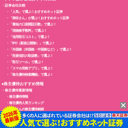
・
証券会社比較
・
「人気」で選ぶ！おすすめネット証券
・
「桐谷さん」が選ぶ！おすすめネット証券
・
「最短の口座開設日数」で選ぶ！
・
「現物株手数料」で選ぶ！
・
「信用取引コスト」で選ぶ！
・
「IPO（新規公開株）」で選ぶ！
・
「外国株（米国株・中国株など）」で選ぶ！
・
「投資信託の取扱数」で選ぶ！
・
「取引ツール」で選ぶ！
・
「スマホ用株アプリ」で選ぶ！
・
「株主優待検索機能」で選ぶ！
●株主優待おすすめ情報
・
株主優待最新情報
・
株主優待情報
・
株主優待人気ランキング
・
桐谷さんの株主優待銘柄
・
株主優待【新設・変更・廃止】最新ニュース
●クレジットカードおすすめ比較