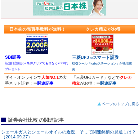
日本株の売買手数料が無料！
クレカ積立がお得
SBI証券
三菱UFJ eスマート証券
新規口座開設＋条件クリアでもれなく2000円
取引ツール「kabuステーション」が機能充
プレゼント！
実
ザイ・オンラインで
人気NO.1
の大
「三菱UFJカード」などで
クレカ
手ネット証券！
⇒
関連記事
積立
がお得！
⇒
関連記事
ページのトップに戻る
証券会社比較 の関連記事
シェールガスとシェールオイルの近況、そして関連銘柄の見通しは？
（2014.09.27）