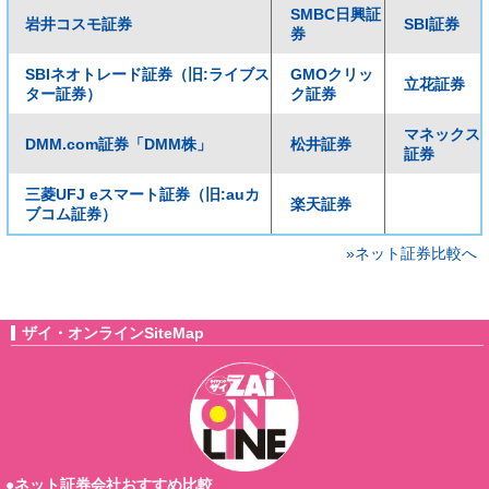
SMBC日興証
岩井コスモ証券
SBI証券
券
SBIネオトレード証券（旧:ライブス
GMOクリッ
立花証券
ター証券）
ク証券
マネックス
DMM.com証券「DMM株」
松井証券
証券
三菱UFJ eスマート証券（旧:auカ
楽天証券
ブコム証券）
»ネット証券比較へ
ザイ・オンラインSiteMap
●ネット証券会社おすすめ比較