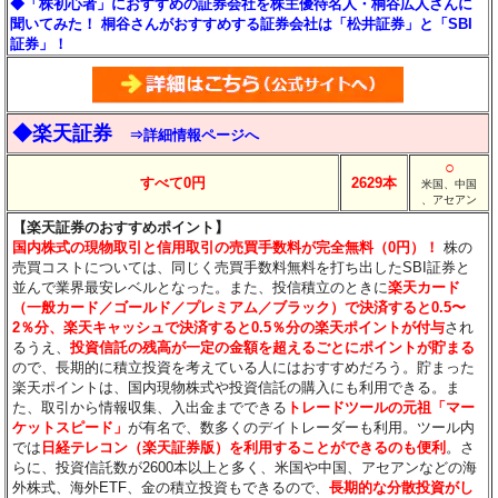
◆「株初心者」におすすめの証券会社を株主優待名人・桐谷広人さんに
聞いてみた！ 桐谷さんがおすすめする証券会社は「松井証券」と「SBI
証券」！
◆楽天証券
⇒詳細情報ページへ
○
すべて0円
2629本
米国、中国
、アセアン
【楽天証券のおすすめポイント】
国内株式の現物取引と信用取引の売買手数料が完全無料（0円）！
株の
売買コストについては、同じく売買手数料無料を打ち出したSBI証券と
並んで業界最安レベルとなった。また、投信積立のときに
楽天カード
（一般カード／ゴールド／プレミアム／ブラック）で決済すると0.5〜
2％分
、楽天キャッシュで決済すると0.5％分
の楽天ポイントが付与
され
るうえ、
投資信託の残高が一定の金額を超えるごとにポイントが貯まる
ので、長期的に積立投資を考えている人にはおすすめだろう。貯まった
楽天ポイントは、国内現物株式や投資信託の購入にも利用できる。ま
た、取引から情報収集、入出金までできる
トレードツールの元祖「マー
ケットスピード」
が有名で、数多くのデイトレーダーも利用。ツール内
では
日経テレコン（楽天証券版）を利用することができるのも便利
。さ
らに、投資信託数が2600本以上と多く、米国や中国、アセアンなどの海
外株式、海外ETF、金の積立投資もできるので、
長期的な分散投資がし