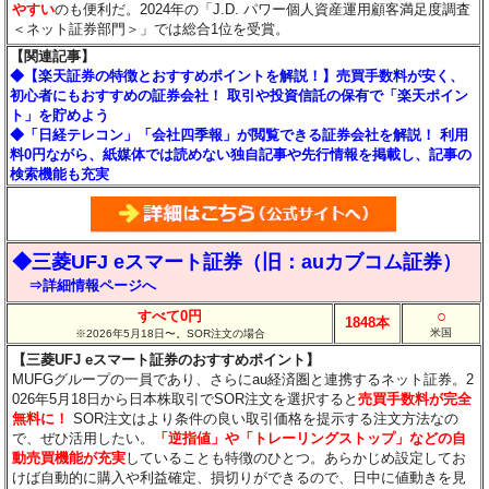
やすい
のも便利だ。2024年の「J.D. パワー個人資産運用顧客満足度調査
＜ネット証券部門＞」では総合1位を受賞。
【関連記事】
◆【楽天証券の特徴とおすすめポイントを解説！】売買手数料が安く、
初心者にもおすすめの証券会社！ 取引や投資信託の保有で「楽天ポイン
ト」を貯めよう
◆「日経テレコン」「会社四季報」が閲覧できる証券会社を解説！ 利用
料0円ながら、紙媒体では読めない独自記事や先行情報を掲載し、記事の
検索機能も充実
◆三菱UFJ eスマート証券（旧：auカブコム証券）
⇒詳細情報ページへ
○
すべて0円
1848本
米国
※2026年5月18日〜。SOR注文の場合
【三菱UFJ eスマート証券のおすすめポイント】
MUFGグループの一員であり、さらにau経済圏と連携するネット証券。2
026年5月18日から日本株取引でSOR注文を選択すると
売買手数料が完全
無料に！
SOR注文はより条件の良い取引価格を提示する注文方法なの
で、ぜひ活用したい。
「逆指値」や「トレーリングストップ」などの自
動売買機能が充実
していることも特徴のひとつ。あらかじめ設定してお
けば自動的に購入や利益確定、損切りができるので、日中に値動きを見