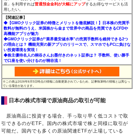
座」を利用すれば
普通預金金利が大幅にアップ
するお得なサービスも活
用したい。
【関連記事】
◆【GMOクリック証券の特徴とメリットを徹底解説！】日本株の売買手
数料が無料のうえ、米国株から金まで世界中の商品を売買できるCFDや
高機能アプリが魅力
◆GMOクリック証券が“業界最安値水準”の売買手数料を維持できる2つ
の理由とは？ 機能充実の新アプリのリリースで、スマホでもPCに負けな
い投資環境を実現！
◆株主優待名人の桐谷さんお墨付きのネット証券は？ 手数料、使い勝手
で口座を使い分けるのが桐谷流！
※この表は2026年8月5日時点の情報に自動更新されているため、記事執筆時の情報とは異なっ
ている場合があります。
日本の株式市場で原油商品の取引が可能
原油商品に投資する場合、手っ取り早く低コストで取
引できるのがETF。国内の株式市場で株と同様に取引が
可能だ。国内でも多くの原油関連ETFが上場している