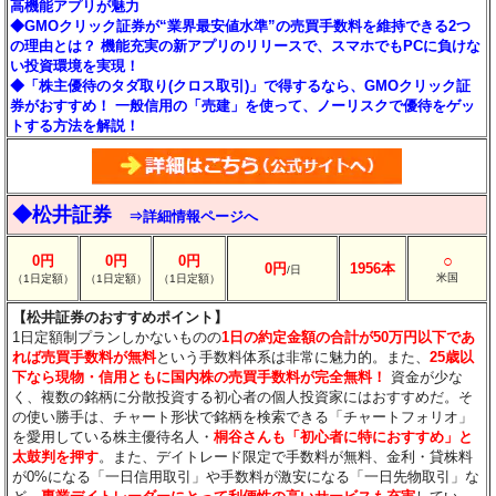
高機能アプリが魅力
◆GMOクリック証券が“業界最安値水準”の売買手数料を維持できる2つ
の理由とは？ 機能充実の新アプリのリリースで、スマホでもPCに負けな
い投資環境を実現！
◆「株主優待のタダ取り(クロス取引)」で得するなら、GMOクリック証
券がおすすめ！ 一般信用の「売建」を使って、ノーリスクで優待をゲッ
トする方法を解説！
◆松井証券
⇒詳細情報ページへ
○
0円
0円
0円
0円
1956本
/日
米国
（1日定額）
（1日定額）
（1日定額）
【松井証券のおすすめポイント】
1日定額制プランしかないものの
1日の約定金額の合計が50万円以下であ
れば売買手数料が無料
という手数料体系は非常に魅力的。また、
25歳以
下なら現物・信用ともに国内株の売買手数料が完全無料！
資金が少な
く、複数の銘柄に分散投資する初心者の個人投資家にはおすすめだ。そ
の使い勝手は、チャート形状で銘柄を検索できる「チャートフォリオ」
を愛用している株主優待名人・
桐谷さんも「初心者に特におすすめ」と
太鼓判を押す
。また、デイトレード限定で手数料が無料、金利・貸株料
が0%になる「一日信用取引」や手数料が激安になる「一日先物取引」な