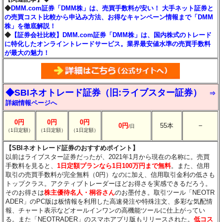
◆
DMM.com証券「DMM株」は、売買手数料が安い！ 大手ネット証券と
の売買コスト比較から申込み方法、お得なキャンペーン情報まで「DMM
株」を徹底解説！
◆
【証券会社比較】DMM.com証券「DMM株」は、国内株式のトレード
に特化したオンライントレードサービス。業界最安値水準の売買手数料
が最大の魅力！
◆SBIネオトレード証券（旧:ライブスター証券）
⇒
詳細情報ページへ
0円
0円
0円
－
0円
55本
/
日
（1日定額）
（1日定額）
（1日定額）
【SBIネオトレード証券のおすすめポイント】
以前はライブスター証券だったが、2021年1月から現在の名称に。売買
手数料を見ると、
1日定額プランなら1日100万円まで無料
。また、信用
取引の売買手数料が完全無料（0円）なのに加え、信用取引金利の低さも
トップクラス。アクティブトレーダーほどお得さを実感できるだろう。
そのお得さは
株主優待名人・桐谷さん
のお墨付き。取引ツール「NEOTR
ADER」のPC版は板情報を利用した高速発注や特殊注文、多彩な気配情
報、チャート表示などオールインワンの高機能ツールに仕上がってい
る。また「NEOTRADER」のスマホアプリ版もリリースされた。
低コス