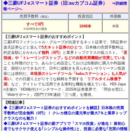
◆三菱UFJ eスマート証券（旧:auカブコム証券）
⇒詳細情
報ページへ
売買手数料
投資信託
外国株
（税込）
すべて0円
1848本
米国
※SOR注文の場合
【三菱UFJ eスマート証券のおすすめポイント】
三菱UFGフィナンシャル・グループが出資するネット証券で、SB証券や
楽天証券などと並んで
5大ネット証券のひとつ
。日本株の売買手数料は、
約定金額にかかわらず
無料（0円）
と業界トップクラスの低コスト。
「逆
指値」や「トレーリングストップ」などの自動売買機能が充実している
ことも特徴のひとつ。あらかじめ設定しておけば自動的に購入や利益確
定、損切りができるので、日中に値動きを見られないサラリーマン投資
家には便利だ。
本格派のトレードツール「kabuステーション」も人気が
高い
。その日盛り上がりそうな銘柄を予測する「
リアルタイム株価予
測
」など、デイトレでも活用できる便利な機能を備えている。HDI-Japa
n主催の「HDI格付けベンチマーク」2025年証券業界で、「問合せ窓口」
「Webサポート」2部門で3年連続「三つ星」を獲得。
【関連記事】
◆【三菱UFJ eスマート証券のおすすめポイントを解説】日本株の売買
手数料が完全無料（0円）！ クレカ積立の還元率が最大7％と業界トップ
クラスなのも魅力！
◆三菱UFJ eスマート証券の新アプリで「スマホ投資」が進化！ 株初心
者でもサクサク使える｢シンプルな操作性｣と、投資に必要な｢充実の情報