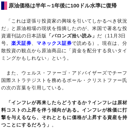
原油価格は半年～1年後に100ドル水準に復帰
「これは逆張り投資家の興味を引いてしかるべき状況
だ」と原油相場の現状を指摘したのが、米国で著名な投
資週刊誌の日本語版
「バロンズ拾い読み」
だ（11月3日
号。
楽天証券
、
マネックス証券
で読める）。現在は、分
散投資の観点から原油商品に「資金を配分する良いタイ
ミングかもしれない」という。
また、ウェルス・ファーゴ・アドバイザーズでチーフ
国際ストラテジストを務めるポール・クリストファー氏
の次の言葉を引用している。
「インフレが再来したらどうするか？インフレは原材
料コストの上昇を伴う傾向がある。インフレが株価に打
撃を与えるなら、それとともに価格が上昇する資産を持
つことにするだろう」
。