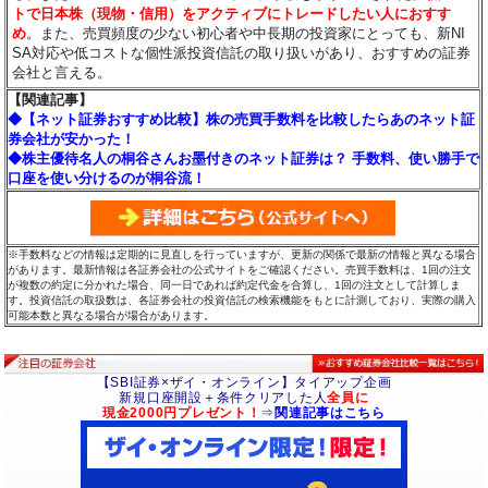
トで日本株（現物・信用）をアクティブにトレードしたい人におすす
め
。また、売買頻度の少ない初心者や中長期の投資家にとっても、新NI
SA対応や低コストな個性派投資信託の取り扱いがあり、おすすめの証券
会社と言える。
【関連記事】
◆【ネット証券おすすめ比較】株の売買手数料を比較したらあのネット証
券会社が安かった！
◆株主優待名人の桐谷さんお墨付きのネット証券は？ 手数料、使い勝手で
口座を使い分けるのが桐谷流！
※手数料などの情報は定期的に見直しを行っていますが、更新の関係で最新の情報と異なる場合
があります。最新情報は各証券会社の公式サイトをご確認ください。売買手数料は、1回の注文
が複数の約定に分かれた場合、同一日であれば約定代金を合算し、1回の注文として計算しま
す。投資信託の取扱数は、各証券会社の投資信託の検索機能をもとに計測しており、実際の購入
可能本数と異なる場合が場合があります。
【SBI証券×ザイ・オンライン】タイアップ企画
新規口座開設＋条件クリアした人
全員に
現金2000円プレゼント！
⇒
関連記事はこちら