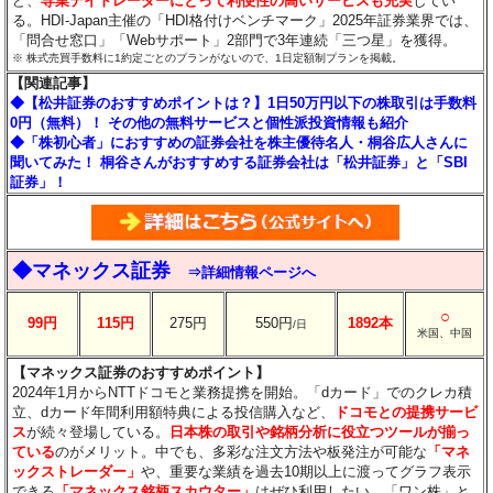
ど、
専業デイトレーダーにとって利便性の高いサービスも充実
してい
る。HDI-Japan主催の「HDI格付けベンチマーク」2025年証券業界では、
「問合せ窓口」「Webサポート」2部門で3年連続「三つ星」を獲得。
※ 株式売買手数料に1約定ごとのプランがないので、1日定額制プランを掲載。
【関連記事】
◆【松井証券のおすすめポイントは？】1日50万円以下の株取引は手数料
0円（無料）！ その他の無料サービスと個性派投資情報も紹介
◆「株初心者」におすすめの証券会社を株主優待名人・桐谷広人さんに
聞いてみた！ 桐谷さんがおすすめする証券会社は「松井証券」と「SBI
証券」！
◆マネックス証券
⇒詳細情報ページへ
○
99円
115円
275円
550円
1892本
/日
米国、中国
【マネックス証券のおすすめポイント】
2024年1月からNTTドコモと業務提携を開始。「dカード」でのクレカ積
立、dカード年間利用額特典による投信購入など、
ドコモとの提携サービ
ス
が続々登場している。
日本株の取引や銘柄分析に役立つツールが揃っ
ている
のがメリット。中でも、多彩な注文方法や板発注が可能な
「マネ
ックストレーダー」
や、重要な業績を過去10期以上に渡ってグラフ表示
できる
「マネックス銘柄スカウター」
はぜひ利用したい。「ワン株」と