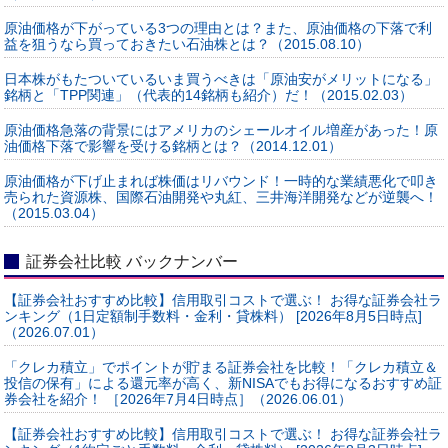
原油価格が下がっている3つの理由とは？また、原油価格の下落で利
益を狙うなら買っておきたい石油株とは？（2015.08.10）
日本株がもたついているいま買うべきは「原油安がメリットになる」
銘柄と「TPP関連」（代表的14銘柄も紹介）だ！（2015.02.03）
原油価格急落の背景にはアメリカのシェールオイル増産があった！原
油価格下落で影響を受ける銘柄とは？（2014.12.01）
原油価格が下げ止まれば株価はリバウンド！一時的な業績悪化で叩き
売られた資源株、国際石油開発や丸紅、三井海洋開発などが逆襲へ！
（2015.03.04）
証券会社比較 バックナンバー
【証券会社おすすめ比較】信用取引コストで選ぶ！ お得な証券会社ラ
ンキング（1日定額制手数料・金利・貸株料） [2026年8月5日時点]
（2026.07.01）
「クレカ積立」でポイントが貯まる証券会社を比較！「クレカ積立＆
投信の保有」による還元率が高く、新NISAでもお得になるおすすめ証
券会社を紹介！ ［2026年7月4日時点］（2026.06.01）
【証券会社おすすめ比較】信用取引コストで選ぶ！ お得な証券会社ラ