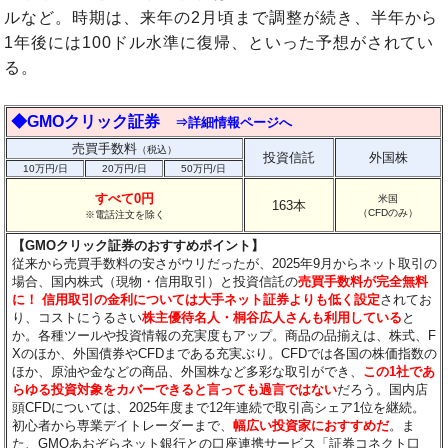
ルなど。時期は、来年の2月頃まで調整が続き、半年から
1年後には100ドル水準に復帰、といった予想がされてい
る。
◆GMOクリック証券
⇒詳細情報ページへ
売買手数料
（税込）
投資信託
外国株
10万円/日
20万円/日
50万円/日
すべて0円
米国
163本
（CFDのみ）
※電話注文を除く
【GMOクリック証券のおすすめポイント】
従来から売買手数料の安さがウリだったが、2025年9月からネット取引の
場合、国内株式（現物・信用取引）と投資信託の
売買手数料が完全無料
に！
信用取引の金利については大手ネット証券よりも低く設定
されてお
り、コストにうるさい
株主優待名人・桐谷広人さんも利用している
と
か。各種ツールや投資情報の充実度もアップ。商品の品揃えは、株式、F
Xのほか、外国債券やCFDまである充実ぶり。CFDでは各国の株価指数の
ほか、原油や金などの商品、外国株など多彩な取引ができ、
この1社であ
らゆる投資対象をカバーできると言っても過言ではない
だろう。国内店
頭CFDについては、2025年度まで12年連続で取引高シェア1位を継続。
初心者から専業デイトレーダーまで、
幅広い投資家におすすめだ
。ま
た、GMOあおぞらネット銀行との口座連携サービス「証券コネクト口