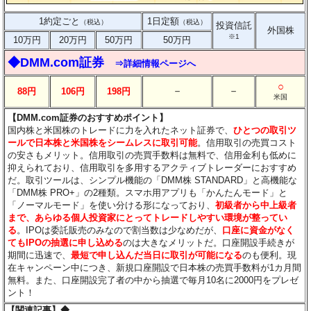
1約定ごと
1日定額
（税込）
（税込）
投資信託
外国株
※1
10万円
20万円
50万円
50万円
◆DMM.com証券
⇒詳細情報ページへ
○
－
－
88円
106円
198円
米国
【DMM.com証券のおすすめポイント】
国内株と米国株のトレードに力を入れたネット証券で、
ひとつの取引ツ
ールで日本株と米国株をシームレスに取引可能
。信用取引の売買コスト
の安さもメリット。信用取引の売買手数料は無料で、信用金利も低めに
抑えられており、信用取引を多用するアクティブトレーダーにおすすめ
だ。取引ツールは、シンプル機能の「DMM株 STANDARD」と高機能な
「DMM株 PRO+」の2種類。スマホ用アプリも「かんたんモード」と
「ノーマルモード」を使い分ける形になっており、
初級者から中上級者
まで、あらゆる個人投資家にとってトレードしやすい環境が整ってい
る
。IPOは委託販売のみなので割当数は少なめだが、
口座に資金がなく
てもIPOの抽選に申し込める
のは大きなメリットだ。口座開設手続きが
期間に迅速で、
最短で申し込んだ当日に取引が可能になる
のも便利。現
在キャンペーン中につき、新規口座開設で日本株の売買手数料が1カ月間
無料。また、口座開設完了者の中から抽選で毎月10名に2000円をプレゼ
ント！
【関連記事】◆