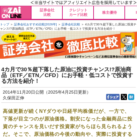
証券会社
クレジット
株主優待
比較
カード比較
トップ
＞
証券会社おすすめ比較[2026年]
＞
証券会社比較
＞ 4カ月で30％超下落した原油に投資チ
ャンス!?原油商品（ETF／ETN／CFD）にお手軽・低コストで投資する方法を紹介！
4カ月で30％超下落した原油に投資チャンス!?原油商
品（ETF／ETN／CFD）にお手軽・低コストで投資す
る方法を紹介！
2014年11月20日公開（2025年4月25日更新）
久保田正伸
高値更新が続くNYダウや日経平均株価だが、一方で、
下落が目立つのが原油価格。割安になった金融商品に投
資のチャンスを見いだす投資家がちらほら見られるよう
だ。そこで、原油価格の今後の動向や、実際に投資する