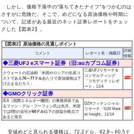
しかし、価格下落中の“落ちてきたナイフ”をつかむのは
さすがに危険だ。そこで、めどになる原油価格や時期に
ついて、記述がある最近のネット証券レポートをチェッ
クした【図表2】。
【図表2】原油価格の見通しポイント
詳細
コメント
レポート名・掲載日
情報
◆三菱UFJ eスマート証券（旧:auカブコム証券）
三菱UFJリサーチ＆
クウェートの石油相「米国やロシアの生産コ
コンサルティング
ストである
76～77ドル
あたりで原油価格は下
「コモディティレポ
げ止まるだろう」
ート」11/4
◆GMOクリック証券
IEA（国際エネルギー機関）の事務局長であ
DZHフィナンシャル
るファン・デル・フーフェン氏は先月、米国
リサーチ「G20 Mark
では8割の会社が
60ドル
以下の損益分岐点で
et Insight」11/14
あると発言
安値めどと見られる価格は、72.2ドル、62.8～60.5ド