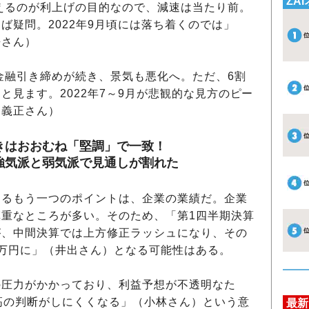
ZA
えるのが利上げの目的なので、減速は当たり前。
ば疑問。2022年9月頃には落ち着くのでは」
吾さん）
金融引き締めが続き、景気も悪化へ。ただ、6割
と見ます。2022年7～9月が悲観的な見方のピー
山義正さん）
きはおおむね「堅調」で一致！
強気派と弱気派で見通しが割れた
るもう一つのポイントは、企業の業績だ。企業
重なところが多い。そのため、「第1四半期決算
が、中間決算では上方修正ラッシュになり、その
万円に」（井出さん）となる可能性はある。
圧力がかかっており、利益予想が不透明なた
高の判断がしにくくなる」（小林さん）という意
最新