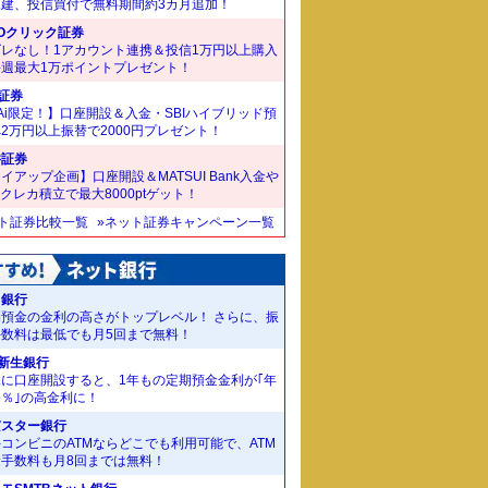
規建、投信買付で無料期間約3カ月追加！
Oクリック証券
ズレなし！1アカウント連携＆投信1万円以上購入
毎週最大1万ポイントプレゼント！
I証券
Ai限定！】口座開設＆入金・SBIハイブリッド預
2万円以上振替で2000円プレゼント！
井証券
イアップ企画】口座開設＆MATSUI Bank入金や
Bクレカ積立で最大8000ptゲット！
ット証券比較一覧
»ネット証券キャンペーン一覧
J銀行
期預金の金利の高さがトップレベル！ さらに、振
手数料は最低でも月5回まで無料！
I新生銀行
規に口座開設すると、1年もの定期預金金利が｢年
55％｣の高金利に！
京スター銀行
コンビニのATMならどこでも利用可能で、ATM
金手数料も月8回までは無料！