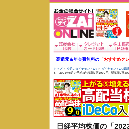
高還元＆年会費無料の
「おすすめクレ
トップ
＞
今月のダイヤモンドZAi
＞
ダイヤモンドZAi最
も、2023年6月の予想は強気派3万1000円、弱気派2万4
日経平均株価の「20