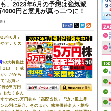
も、2023年6月の予想は強気派
2万4000円と意見が真っ二つに！
更新）
023年6月」
トやアナリス
号
の大特集は
Top
113」！ 株
るが、だから
て“お買い
0株が5万円
」もたくさん
すすめの5万円株を「高配当株」「追い風上昇
ャンル別に紹介。そのほか、株主優待名人・桐谷