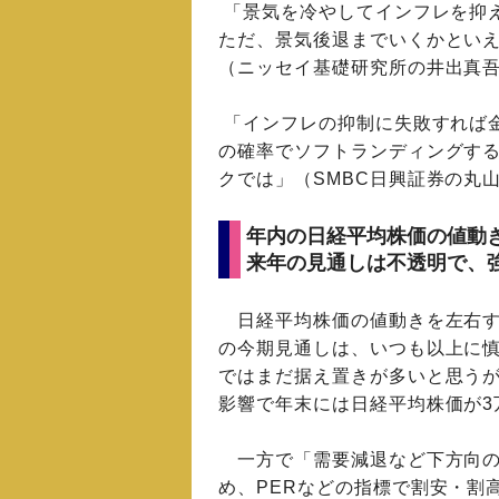
「景気を冷やしてインフレを抑
ただ、景気後退までいくかといえ
（ニッセイ基礎研究所の井出真
「インフレの抑制に失敗すれば
の確率でソフトランディングする
クでは」（SMBC日興証券の丸
年内の日経平均株価の値動
来年の見通しは不透明で、
日経平均株価の値動きを左右す
の今期見通しは、いつも以上に慎
ではまだ据え置きが多いと思う
影響で年末には日経平均株価が3
一方で「需要減退など下方向の
め、PERなどの指標で割安・割