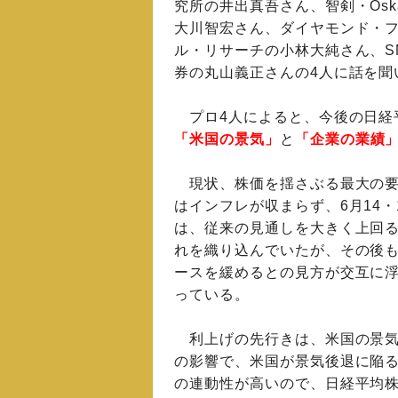
究所の井出真吾さん、智剣・Osk
大川智宏さん、ダイヤモンド・
ル・リサーチの小林大純さん、S
券の丸山義正さんの4人に話を聞
プロ4人によると、今後の日経
「米国の景気」
と
「企業の業績
現状、株価を揺さぶる最大の要
はインフレが収まらず、6月14・
は、従来の見通しを大きく上回る
れを織り込んでいたが、その後
ースを緩めるとの見方が交互に
っている。
利上げの先行きは、米国の景気
の影響で、米国が景気後退に陥
の連動性が高いので、日経平均