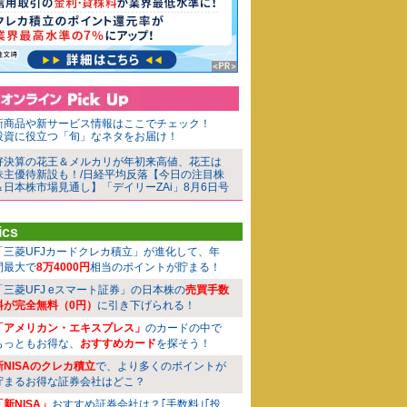
新商品や新サービス情報はここでチェック！
投資に役立つ「旬」なネタをお届け！
好決算の花王＆メルカリが年初来高値、花王は
株主優待新設も！/日経平均反落【今日の注目株
＆日本株市場見通し】「デイリーZAi」8月6日号
ics
「三菱UFJカードクレカ積立」が進化して、年
間最大で
8万4000円
相当のポイントが貯まる！
「三菱UFJ eスマート証券」の日本株の
売買手数
料が完全無料（0円）
に引き下げられる！
「アメリカン・エキスプレス」
のカードの中で
もっともお得な、
おすすめカード
を探そう！
新NISAのクレカ積立
で、より多くのポイントが
貯まるお得な証券会社はどこ？
「新NISA」
おすすめ証券会社は？｢手数料｣｢投