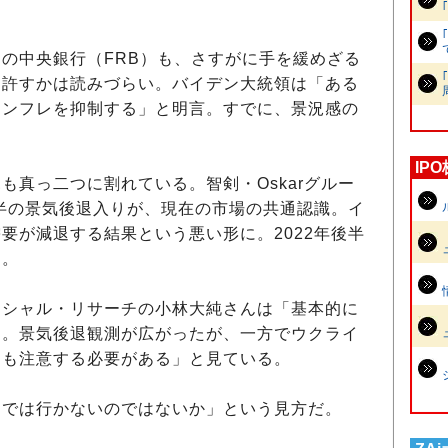
の中央銀行（FRB）も、さすがに手を緩めざる
を許すかは読みづらい。バイデン大統領は「ある
インフレを抑制する」と明言。すでに、景況感の
。
IP
真っ二つに割れている。智剣・Oskarグルー
前半の景気後退入りが、現在の市場の共通認識。イ
要が減退する結果という悪い形に。2022年後半
す。
シャル・リサーチの小林大純さんは「基本的に
く。景気後退観測が広がったが、一方でウクライ
にも注意する必要がある」と見ている。
では行かないのではないか」という見方だ。