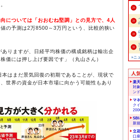
た。
動向については「おおむね堅調」との見方で、4人
値の予測は2万8500～3万円という、比較的狭い
がありますが、日経平均株価の構成銘柄は輸出企
»ニ
、株価には押し上げ要因です」（丸山さん）
日本はまだ景気回復の初期であることが、現状で
楽
に、世界の資金が日本市場に向かう可能性もあり
対
ン
マ
クイ
20
SB
新
立
口