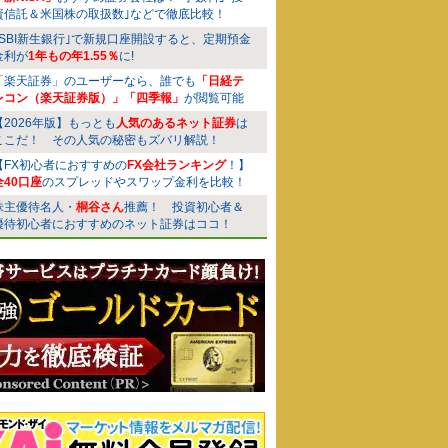
資信託＆米国株の取扱数｣などで徹底比較！
｢SBI新生銀行｣で新規口座開設すると、定期預金
金利が
1年もの年1.55％
に!
「楽天証券」のユーザーなら、誰でも
「日経テ
レコン（楽天証券版）」「四季報」
が閲覧可能
【2026年版】もっとも
人気のあるネット証券
は
ここだ！ その人気の秘密もズバリ解説！
【FX初心者におすすめの
FX会社ランキング
！】
全40口座
のスプレッドやスワップ金利を比較！
株主優待名人・
桐谷さん
推薦！ 投資初心者＆
優待初心者におすすめのネット証券はココ！