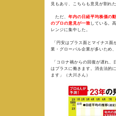
見もあり、こちらも意見が割れ
ただ、
年内の日経平均株価の
のプロの意見が一致
している。高
レンジに集中した。
「円安はプラス面とマイナス面
業・グローバル企業が多いため
「コロナ禍からの回復が遅れ、
はプラスに働きます。消去法的
ます」（大川さん）