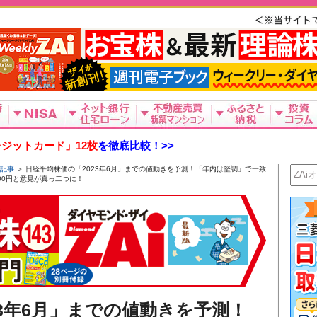
ジットカード」12枚
を徹底比較！>>
新記事
＞ 日経平均株価の「2023年6月」までの値動きを予測！「年内は堅調」で一致
000円と意見が真っ二つに！
23年6月」までの値動きを予測！