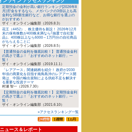
iオンライン アクセスランキング
定期預金の金利が高い銀行ランキング[2026年8
月] 貯金をするなら、メガバンクの3倍以上も高
金利なSBI新生銀行など、お得な銀行を選ぶの
がおすすめ！
ザイ・オンライン編集部（2026.8.3）
花王（4452）、株主優待を新設！ 2026年12月
末の保有株数が400株未満なら｢抽選で自社製
品｣、400株以上なら6000～1万円分の自社商品
がもらえることに
ザイ・オンライン編集部（2026.8.5）
【普通預金の金利を徹底比較！】 普通預金金利
の高さで選ぶ！「おすすめのネット銀行」一
覧！
ザイ・オンライン編集部（2019.11.1）
「レアアース」関連銘柄を紹介！ 政府が2030
年頃の商業化を目指す南鳥島沖のレアアース開
発は、中国の輸出規制による供給不足を解決す
る重要な投資テーマ
村瀬 智一（2026.7.30）
【定期預金の金利を徹底比較！】 定期預金金利
の高さで選ぶ！「おすすめのネット銀行」一
覧！
ザイ・オンライン編集部（2021.6.10）
»アクセスランキング一覧
ニュース＆レポート