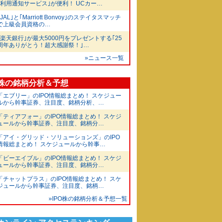
｢利用通知サービス｣が便利！ UCカー…
｢JAL｣と｢Marriott Bonvoy｣のステイタスマッチ
で上級会員資格の…
｢楽天銀行｣が最大5000円をプレゼントする｢25
周年ありがとう！超大感謝祭！｣…
»ニュース一覧
O株の銘柄分析＆予想
「エブリー」のIPO情報総まとめ！ スケジュー
ルから幹事証券、注目度、銘柄分析、…
「ティアフォー」のIPO情報総まとめ！ スケジ
ュールから幹事証券、注目度、銘柄分…
「アイ・グリッド・ソリューションズ」のIPO
情報総まとめ！ スケジュールから幹事…
「ビーエイブル」のIPO情報総まとめ！ スケジ
ュールから幹事証券、注目度、銘柄分…
「チャットプラス」のIPO情報総まとめ！ スケ
ジュールから幹事証券、注目度、銘柄…
»IPO株の銘柄分析＆予想一覧