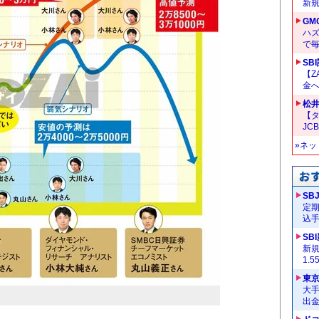
新
GM
ハ
で
SB
【Z
金へ
松
【タ
JC
»ネ
SB
定
込
SB
新
1.
東
大手
出