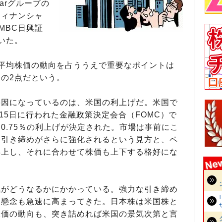
arグループの
フィナンシャ
MBC日興証
いた。
平均株価の動向を占ううえで重要なポイントは
」
の2点だという。
因になっているのは、米国の利上げだ。米国で
15日に行われた金融政策決定会合（FOMC）で
0.75％の利上げが決定された。市場は事前にこ
も引き締めがさらに強化されるという見方と、ペ
浮上し、それに合わせて株価も上下する格好にな
がどうなるかにかかっている。強力な引き締め
る懸念も急速に高まってきた。日本株は米国株と
株価の動向も、突き詰めれば米国の景気次第と言