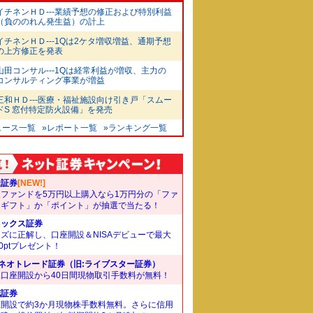
イチネンＨＤ---業績予想の修正および特別利益
（負ののれん発生益）の計上
イチネンＨＤ---1Qは2ケタ増収増益、通期予想
の上方修正を発表
山田コンサル---1Qは経常利益が増収、主力の
コンサルティング事業が増益
三和ＨＤ---医療・福祉施設向け引き戸「スムー
ドS 窓付特定防火設備」を発売
ュース一覧
»レポート一覧
»ランキング一覧
天証券
[NEW!]
象ファンドを5万円以上購入なら1万円分の「ファ
ドギフト」か「ポイント」が抽選で当たる！
ネックス証券
ズに正解し、口座開設＆NISAデビューで最大
00ptプレゼント！
Iネオトレード証券（旧:ライブスター証券）
規口座開設から40日間現物取引手数料が無料！
花証券
座開設で約3か月現物株手数料無料。さらに信用