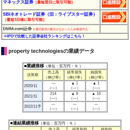
マネックス証券
［最短翌日に取引可能］
SBIネオトレード証券（旧：ライブスター証券）
［最短3日後に
取引
可能］
DMM.com証券
※委託販売の配分がなかったため取扱中止
⇒IPOで比較した証券会社ランキングはこちら！
property technologiesの業績データ
■業績推移
（単位：百万円・％ ）
売上高
経常損失
純損失
決算期
（伸び率）
（伸び率）
（伸び率）
―
▲ 1
▲ 1
2020/11
（―）
（―）
（―）
214
▲ 9
▲ 10
2021/11
（―）
（―）
（―）
―
―
―
2022/11予
（―）
（―）
（―）
■連結業績推移
（単位：百万円・％ ）
売上高
経常利益
純利益