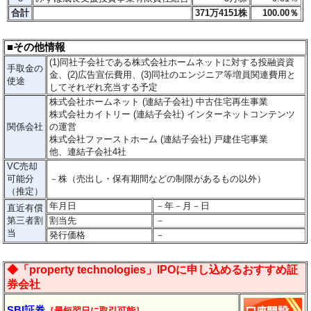
合計
371万4151株
100.00％
■その他情報
(1)同社子会社である株式会社ホームネットに対する投融資資
手取金の
金、(2)広告宣伝費用、(3)同社のエンジニア等増員関連費用と
使途
してそれぞれ充当する予定
株式会社ホームネット (連結子会社) 中古住宅再生事業
株式会社カイトリー (連結子会社) インターネットコンテンツ
関係会社
の運営
株式会社ファーストホーム (連結子会社) 戸建住宅事業
他、連結子会社4社
VC売却
可能分
－
株（売出し・保有期間などの制限があるもの以外）
（推定）
年月日
－年－月－日
直近有償
第三者割
割当先
－
当
発行価格
－
◆「property technologies」IPOに申し込めるおすすめ証
券会社
SBI証券
［最短翌日に取引可能］