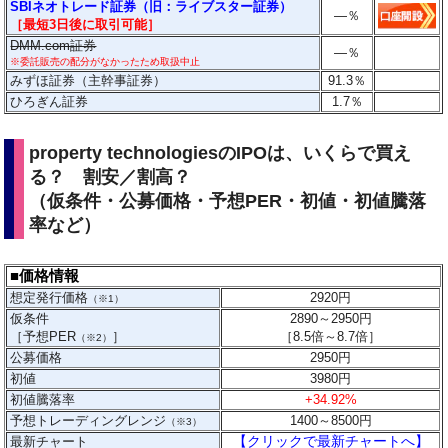
SBIネオトレード証券（旧：ライブスター証券）
―
％
［最短3日後に
取引
可能］
DMM.com証券
―
％
※委託販売の配分がなかったため取扱中止
みずほ証券（主幹事証券）
91.3
％
ひろぎん証券
1.7％
property technologiesのIPOは、いくらで買え
る？ 割安／割高？
（仮条件・公募価格・予想PER・初値・初値騰落
率など）
■価格情報
想定発行価格
2920
円
（※1）
仮条件
2890～2950円
［予想PER
］
［
8.5倍～
8.7
倍］
（※2）
公募価格
2950円
初値
3980円
初値騰落率
+34.92%
予想トレーディングレンジ
1400～8500
円
（※3）
【クリックで最新チャートへ】
最新チャート