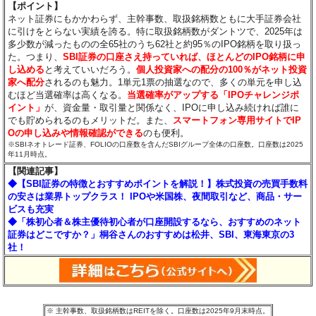
【ポイント】
ネット証券にもかかわらず、主幹事数、取扱銘柄数ともに大手証券会社
に引けをとらない実績を誇る。特に取扱銘柄数がダントツで、2025年は
多少数が減ったものの全65社のうち62社と約95％のIPO銘柄を取り扱っ
た。つまり、
SBI証券の口座さえ持っていれば、ほとんどのIPO銘柄に申
し込める
と考えていいだろう。
個人投資家への配分の100％がネット投資
家へ配分
されるのも魅力。1単元1票の抽選なので、多くの単元を申し込
むほど当選確率は高くなる。
当選確率がアップする「IPOチャレンジポ
イント」
が、資金量・取引量と関係なく、IPOに申し込み続ければ誰に
でも貯められるのもメリットだ。また、
スマートフォン専用サイトでIP
Oの申し込みや情報確認ができる
のも便利。
※SBIネオトレード証券、FOLIOの口座数を含んだSBIグループ全体の口座数。口座数は2025
年11月時点。
【関連記事】
◆【SBI証券の特徴とおすすめポイントを解説！】株式投資の売買手数料
の安さは業界トップクラス！ IPOや米国株、夜間取引など、商品・サー
ビスも充実
◆「株初心者＆株主優待初心者が口座開設するなら、おすすめのネット
証券はどこですか？」桐谷さんのおすすめは松井、SBI、東海東京の3
社！
※ 主幹事数、取扱銘柄数はREITを除く。口座数は2025年9月末時点。