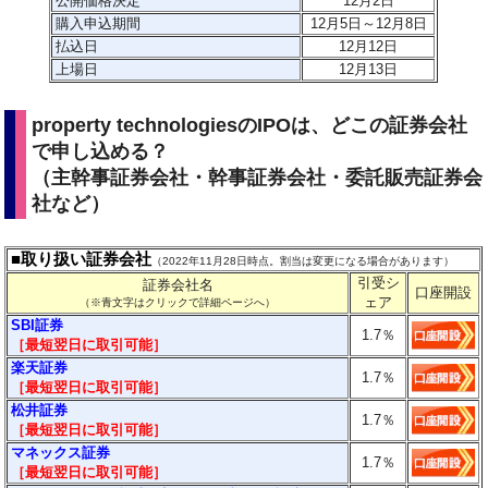
公開価格決定
12月2日
購入申込期間
12月5日～12月8日
払込日
12月12日
上場日
12月13日
property technologiesのIPOは、どこの証券会社
で申し込める？
（主幹事証券会社・幹事証券会社・委託販売証券会
社など）
■取り扱い証券会社
（2022年11月28日時点。割当は変更になる場合があります）
引受シ
証券会社名
口座開設
ェア
（※青文字はクリックで詳細ページへ）
SBI証券
1.7
％
［最短翌日に取引可能］
楽天証券
1.7％
［最短翌日に取引可能］
松井証券
1.7％
［最短翌日に取引可能］
マネックス証券
1.7％
［最短翌日に取引可能］