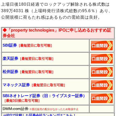
上場日後180日経過でロックアップ解除される株式数は
389万4031 株（上場時発行済株式総数の95.6％）あり、
公開規模に荷もたれ感はあるものの需給面は良好。
◆「property technologies」IPOに申し込めるおすすめ証
券会社
SBI証券
［最短翌日に取引可能］
楽天証券
［最短翌日に取引可能］
松井証券
［最短翌日に取引可能］
マネックス証券
［最短翌日に取引可能］
SBIネオトレード証券（旧：ライブスター証券）
［最短3日後に
取引
可能］
DMM.com証券
※委託販売の配分がなかったため取扱中止
⇒IPOで比較した証券会社ランキングはこちら！