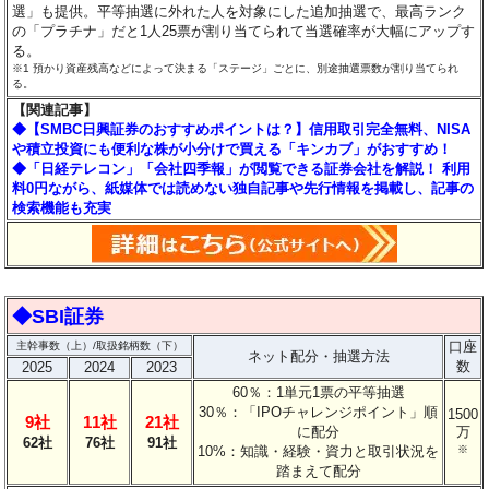
選」も提供。平等抽選に外れた人を対象にした追加抽選で、最高ランク
の「プラチナ」だと1人25票が割り当てられて当選確率が大幅にアップす
る。
※1 預かり資産残高などによって決まる「ステージ」ごとに、別途抽選票数が割り当てられ
る。
【関連記事】
◆【SMBC日興証券のおすすめポイントは？】信用取引完全無料、NISA
や積立投資にも便利な株が小分けで買える「キンカブ」がおすすめ！
◆「日経テレコン」「会社四季報」が閲覧できる証券会社を解説！ 利用
料0円ながら、紙媒体では読めない独自記事や先行情報を掲載し、記事の
検索機能も充実
◆SBI証券
口座
主幹事数（上）/取扱銘柄数（下）
ネット配分・抽選方法
数
2025
2024
2023
60％：1単元1票の平等抽選
30％：「IPOチャレンジポイント」順
1500
9社
11社
21社
に配分
万
62社
76社
91社
10%：知識・経験・資力と取引状況を
※
踏まえて配分