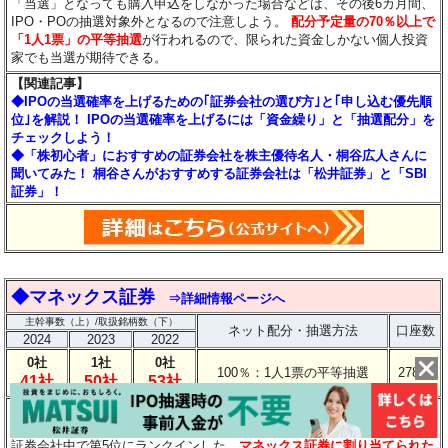
「当選」となっても購入申込をしなかった場合などは、その後6カ月間、
IPO・POの抽選対象外となるので注意しよう。
配分予定量の70％以上で
「1人1票」の平等抽選
が行われるので、限られた資金しかない個人投資
家でも当選が期待できる。
【関連記事】
◆IPOの当選確率を上げるための｢証券会社の選び方｣と｢申し込む優先順
位｣を解説！ IPOの当選確率を上げるには「資金繰り」と「抽選配分」を
チェックしよう！
◆「株初心者」におすすめの証券会社を株主優待名人・桐谷広人さんに
聞いてみた！ 桐谷さんがおすすめする証券会社は「松井証券」と「SBI
証券」！
◆
マネックス証券
⇒詳細情報ページへ
主幹事数（上）/取扱銘柄数（下）
ネット配分・抽選方法
口座数
2024
2023
2022
0社
1社
0社
100％：1人1票の平等抽選
278万
41社
50社
53社
【ポイント】
毎年多くのIPO銘柄を取り扱っており、2025年の取扱銘柄数は41社と全
証券会社中で第5位にランクインした。
マネックス証券に割り当てられた