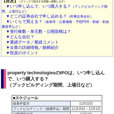
【目次】
（クリックで該当する情報へ移動します）
▼いつ申し込んで、いつ購入する？
（ブックビルディング期
間、上場日など）
▼どこの証券会社で申し込める？
（幹事証券会社）
▼いくらで買える？
（仮条件・公募価格・予想PER・初値・初値
騰落率など）
▼発行株数・単元数・公開規模は？
▼どんな会社？
▼業績データ／業績コメント
▼企業の詳細情報／銘柄紹介
▼投資のポイント
property technologiesのIPOは、いつ申し込ん
で、いつ購入する？
（ブックビルディング期間、上場日など）
■スケジュール
仮条件提示
11月22
日
ブックビルディング（抽選申込）期間
11月25日～12月1日