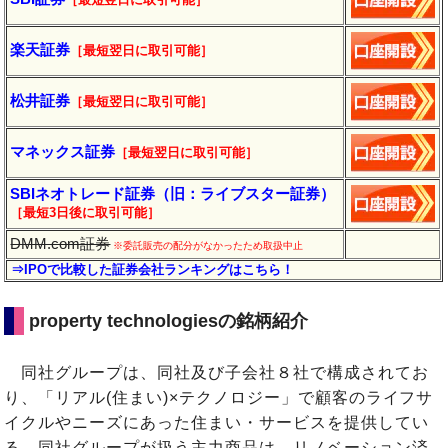
楽天証券
［最短翌日に取引可能］
松井証券
［最短翌日に取引可能］
マネックス証券
［最短翌日に取引可能］
SBIネオトレード証券（旧：ライブスター証券）
［最短3日後に
取引
可能］
DMM.com証券
※委託販売の配分がなかったため取扱中止
⇒IPOで比較した証券会社ランキングはこちら！
property technologiesの銘柄紹介
同社グループは、同社及び子会社８社で構成されてお
り、「リアル(住まい)×テクノロジー」で顧客のライフサ
イクルやニーズにあった住まい・サービスを提供してい
る。同社グループが扱う主力商品は、リノベーション済