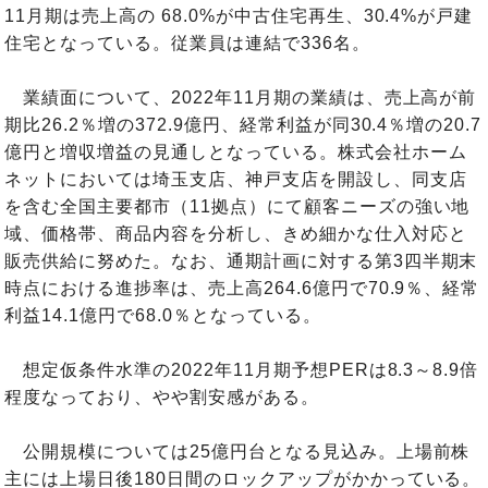
11月期は売上高の 68.0%が中古住宅再生、30.4%が戸建
住宅となっている。従業員は連結で336名。
業績面について、2022年11月期の業績は、売上高が前
期比26.2％増の372.9億円、経常利益が同30.4％増の20.7
億円と増収増益の見通しとなっている。株式会社ホーム
ネットにおいては埼玉支店、神戸支店を開設し、同支店
を含む全国主要都市（11拠点）にて顧客ニーズの強い地
域、価格帯、商品内容を分析し、きめ細かな仕入対応と
販売供給に努めた。なお、通期計画に対する第3四半期末
時点における進捗率は、売上高264.6億円で70.9％、経常
利益14.1億円で68.0％となっている。
想定仮条件水準の2022年11月期予想PERは8.3～8.9倍
程度なっており、やや割安感がある。
公開規模については25億円台となる見込み。上場前株
主には上場日後180日間のロックアップがかかっている。