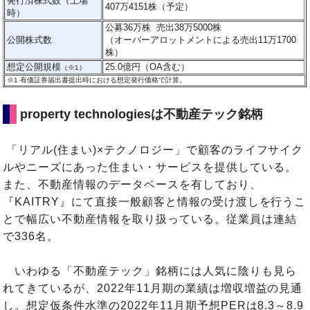
発行済株式数（上場
407万4151株（予定）
時）
公募36万株 売出38万5000株
公開株式数
（オーバーアロットメントによる売出11万1700
株）
想定公開規模
25.0億円（OA含む）
（※1）
※1
有価証券届出書提出時における想定発行価格で計算。
property technologiesは不動産テック銘柄
「リアル(住まい)×テクノロジー」で顧客のライフサイク
ルやニーズにあった住まい・サービスを提供している。
また、不動産情報のデータベースを有しており、
『KAITRY』にて直接一般顧客と情報の受け渡しを行うこ
とで幅広い不動産情報を取り扱っている。従業員は連結
で336名。
いわゆる「不動産テック」銘柄には人気に陰りも見ら
れてきているが、2022年11月期の業績は増収増益の見通
し。想定仮条件水準の2022年11月期予想PERは8.3～8.9