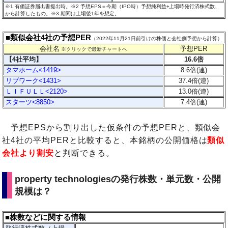
※1 有価証券届出書提出時。※2 予想EPS＝今期（IPO時）予想純利益÷上場時発行済株式数、
から計算したもの。
※3 期間は上場後1年を想定。
■類似会社4社の予想PER
（2022年11月21日前引けの株価と会社側予想から計算）
会社名
予想PER
※クリックで最新チャートへ
【4社平均】
16.6倍
タマホーム<1419>
8.6倍(連)
リブワーク<1431>
37.4倍(連)
ＬＩＦＵＬＬ<2120>
13.0倍(連)
スターツ<8850>
7.4倍(連)
予想EPSから割り出した仮条件の予想PERと、類似会
社4社の平均PERと比較すると、本銘柄の公開価格は
類似
会社より割安
と判断できる。
property technologiesの発行株数・単元数・公開
規模は？
■株数などに関する情報