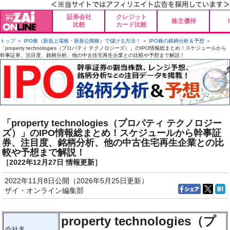
証券会社
クレジット
株主優待
比較
カード比較
トップ
＞
IPO株（新規上場株・新規公開株）で儲ける方法！
＞
IPO株の銘柄分析＆予想
＞
「property technologies（プロパティ テクノロジーズ）」のIPO情報総まとめ！スケジュールから
幹事証券、注目度、銘柄分析、他の中古住宅再生企業との比較や予想まで解説！
「property technologies（プロパティ テクノロジー
ズ）」のIPO情報総まとめ！スケジュールから幹事証
券、注目度、銘柄分析、他の中古住宅再生企業との比
較や予想まで解説！
［2022年12月27日 情報更新］
2022年11月8日公開（2026年5月25日更新）
ザイ・オンライン編集部
property technologies（プ
会社名