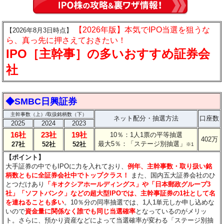
【2026年版】本気でIPO当選を狙うな
【2026年8月3日時点】
ら、真っ先に押さえておきたい！
IPO［主幹事］の多いおすすめ証券会
社
◆SMBC日興証券
主幹事数（上）/取扱銘柄数（下）
ネット配分・抽選方法
口座数
2025
2024
2023
16社
23社
19社
10％：1人1票の平等抽選
402万
最大5％：「ステージ別抽選」
27社
52社
52社
※1
【ポイント】
大手証券の中でもIPOに力を入れており、
例年、主幹事数・取り扱い銘
柄数ともに全証券会社中でトップクラス！
また、国内五大証券会社のひ
とつだけあり
「キオクシアホールディングス」や「日本郵政グループ3
社」「ソフトバンク」などの超大型IPOでは、主幹事証券の1社として名
を連ねることも多い
。10％分の同率抽選では、1人1単元しか申し込めな
いので
資金量に関係なく誰でも同じ当選確率
となっているのがメリッ
ト。さらに、預かり資産などによって当選確率が変わる「ステージ別抽