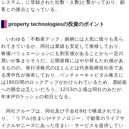
システム」に登録された社数・人数)と繋がっており、顧
客との接点となっている。
property technologiesの投資のポイント
いわゆる「不動産テック」銘柄には人気に陰りも見ら
れてきているが、同社は業績も安定して推移しており、
株価バリュエーションにも割安感があることから一定の
買いが集まりそうだ。公開規模にはやや荷もたれ感があ
るものの、発行済株式のほとんどは代表取締役社長であ
る濱中氏が保有しており、ベンチャーキャピタル株主に
は180日間のロックアップがかけられているため、需給面
への懸念は乏しいだろう。12/13の上場は同社のみだが、
年末IPOラッシュの初日となる。
同社グループは、同社及び子会社8社で構成されてお
り、「リアル(住まい)×テクノロジー」で顧客のライフサ
イクルやニーズにあった住まい・サービスを提供してい