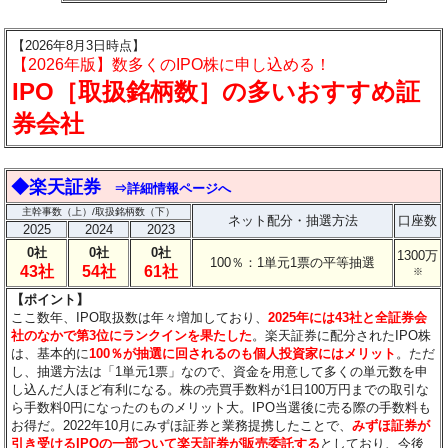
【2026年8月3日時点】
【2026年版】数多くのIPO株に申し込める！
IPO［取扱銘柄数］の多いおすすめ証
券会社
◆楽天証券
⇒詳細情報ページへ
主幹事数（上）/取扱銘柄数（下）
ネット配分・抽選方法
口座数
2025
2024
2023
0社
0社
0社
1300万
100％：1単元1票の平等抽選
43社
54社
61社
※
【ポイント】
ここ数年、IPO取扱数は年々増加しており、
2025年には43社と全証券会
社のなかで第3位にランクインを果たした
。楽天証券に配分されたIPO株
は、基本的に
100％が抽選に回されるのも個人投資家にはメリット
。ただ
し、抽選方法は「1単元1票」なので、資金を用意して多くの単元数を申
し込んだ人ほど有利になる。株の売買手数料が1日100万円までの取引な
ら手数料0円になったのものメリット大。IPO当選後に売る際の手数料も
お得だ。2022年10月にみずほ証券と業務提携したことで、
みずほ証券が
引き受けるIPOの一部ついて楽天証券が販売委託する
としており、今後