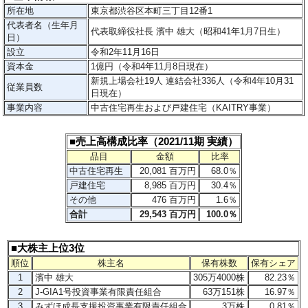
所在地
東京都渋谷区本町三丁目12番1
代表者名（生年月
代表取締役社長 濱中 雄大（昭和41年1月7日生）
日）
設立
令和2年11月16日
資本金
1億円（令和4年11月8日現在）
新規上場会社19人 連結会社336人（令和4年10月31
従業員数
日現在）
事業内容
中古住宅再生および戸建住宅（KAITRY事業）
■売上高構成比率（2021/11期 実績）
品目
金額
比率
中古住宅再生
20,081 百万円
68.0％
戸建住宅
8,985 百万円
30.4％
その他
476 百万円
1.6％
合計
29,543 百万円
100.0％
■大株主上位3位
順位
株主名
保有株数
保有シェア
1
濱中 雄大
305万4000株
82.23％
2
J-GIA1号投資事業有限責任組合
63万151株
16.97％
3
みずほ成長支援投資事業有限責任組合
3万株
0.81％