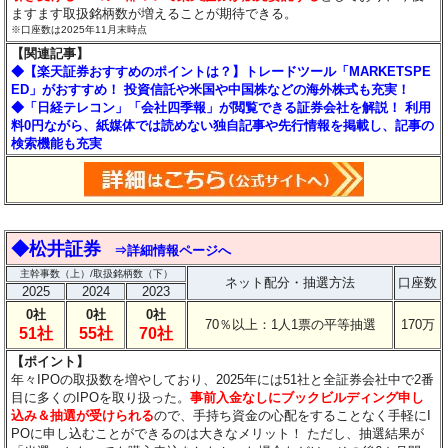
ますます取扱銘柄数が増えることが期待できる。
※口座数は2025年11月末時点
【関連記事】
◆【楽天証券おすすめのポイントは？】トレードツール「MARKETSPE
ED」がおすすめ！ 投資信託や米国や中国株などの海外株式も充実！
◆「日経テレコン」「会社四季報」が閲覧できる証券会社を解説！ 利用
料0円ながら、紙媒体では読めない独自記事や先行情報を掲載し、記事の
検索機能も充実
◆松井証券
⇒詳細情報ページへ
主幹事数（上）/取扱銘柄数（下）
ネット配分・抽選方法
口座数
2025
2024
2023
0社
0社
0社
70％以上：1人1票の平等抽選
170万
51社
55社
70社
【ポイント】
年々IPOの取扱数を増やしており、2025年には51社と全証券会社中で2番
目に多くのIPOを取り扱った。
事前入金なしにブックビルディング申し
込み＆抽選が受けられる
ので、手持ち資金の心配をすることなく手軽にI
POに申し込むことができるのは大きなメリット！
ただし、抽選結果が