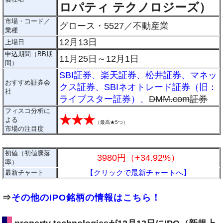
ロパティ テクノロジーズ）
市場・コード／
グロース・5527／不動産業
業種
12月13日
上場日
申込期間（BB期
11月25日～12月1日
間）
SBI証券
、
楽天証券
、
松井証券
、
マネッ
おすすめ証券会
クス証券
、
SBIネオトレード証券（旧：
社
ライブスター証券）
、
DMM.com証券
フィスコ分析に
★★★
よる
（
最高★5つ
）
市場の注目度
初値（初値騰落
3980円（+34.92%）
率）
【クリックで最新チャートへ】
最新チャート
⇒
その他のIPO銘柄の情報はこちら！