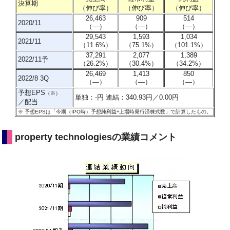
決算期
（伸び率）
（伸び率）
（伸び率）
26,463
909
514
2020/11
（―）
（―）
（―）
29,543
1,593
1,034
2021/11
（11.6%）
（75.1%）
（101.1%）
37,291
2,077
1,389
2022/11予
（26.2%）
（30.4%）
（34.2%）
26,469
1,413
850
2022/8 3Q
（―）
（―）
（―）
予想EPS
（※）
単独：-円 連結：340.93円／0.00円
／配当
※
予想EPSは「今期（IPO時）予想純利益÷上場時発行済株式数」で計算したもの
。
property technologiesの業績コメント