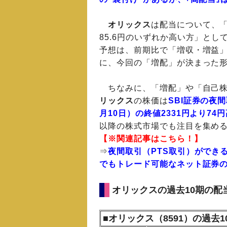
オリックス
は配当について、「配
85.6円のいずれか高い方」とし
予想は、前期比で「増収・増益
に、今回の「増配」が決まった
ちなみに、「増配」や「自己株
リックス
の株価は
SBI証券の夜
月10日）の終値2331円より74円
以降の株式市場でも注目を集め
【※関連記事はこちら！】
⇒
夜間取引（PTS取引）ができ
でもトレード可能なネット証券
オリックスの過去10期の配
■オリックス（8591）の過去