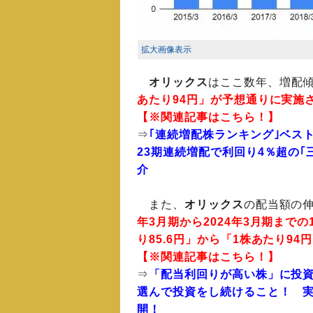
拡大画像表示
オリックス
はここ数年、増配
あたり94円」が予想通りに実施
【※関連記事はこちら！】
⇒
｢連続増配株ランキング｣ベスト2
23期連続増配で利回り4％超の
介
また、
オリックス
の配当額の
年3月期から2024年3月期まで
り85.6円」から「1株あたり94
【※関連記事はこちら！】
⇒
「配当利回りが高い株」に投
選んで投資をし続けること！ 
開！