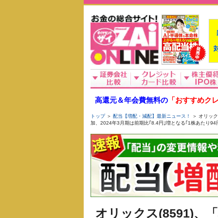
高還元＆年会費無料の
「おすすめクレ
トップ
＞
配当【増配・減配】最新ニュース！
＞ オリック
加、2024年3月期は前期比｢8.4円｣増となる｢1株あたり94
オリックス(8591)