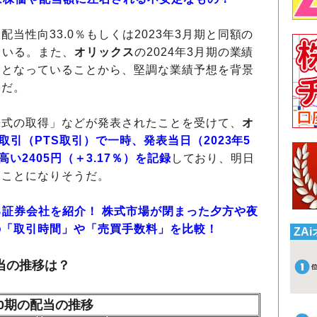
当性向33.0％もしくは2023年3月期と同額の
ている。また、
オリックス
の2024年3月期の業績
」となっていることから、堅調な業績予想を背景
形だ。
式の取得」などが発表されたことを受けて、
オ
間取引（PTS取引）で一時、発表当日（2023年5
高い2405円（＋3.17％）を記録
しており、明日
ることになりそうだ。
る証券会社を紹介！ 株式市場が閉まった夕方や夜
の「取引時間」や「売買手数料」を比較！
ZA
当の推移は？
10期の配当の推移