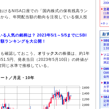
20
立
におけるNISA口座での「国内株式の保有残高ラン
口
とから、年間配当額の動向を注視している個人投
新
»ネ
人気の銘柄は？ 2023年5/1～5/5までにSBI
SB
金額ランキングを大公開！
新
1.
価も確認しておこう。
オリックス
の株価は、約1年
ソ
外
51.5円、発表当日（2023年5月10日）の終値が
満
とほぼ同じ水準で推移している。
GM
G
金
ャート／月足・10年
東
大手
出
SB
定
込