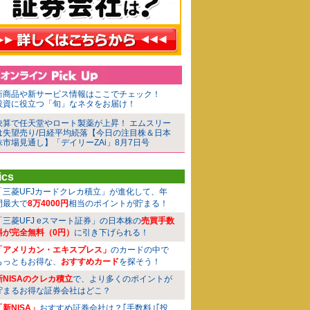
新商品や新サービス情報はここでチェック！
投資に役立つ「旬」なネタをお届け！
決算で任天堂やロート製薬が上昇！ エムスリー
は失望売り/日経平均続落【今日の注目株＆日本
株市場見通し】「デイリーZAi」8月7日号
ics
「三菱UFJカードクレカ積立」が進化して、年
間最大で
8万4000円
相当のポイントが貯まる！
「三菱UFJ eスマート証券」の日本株の
売買手数
料が完全無料（0円）
に引き下げられる！
「アメリカン・エキスプレス」
のカードの中で
もっともお得な、
おすすめカード
を探そう！
新NISAのクレカ積立
で、より多くのポイントが
貯まるお得な証券会社はどこ？
「新NISA」
おすすめ証券会社は？｢手数料｣｢投