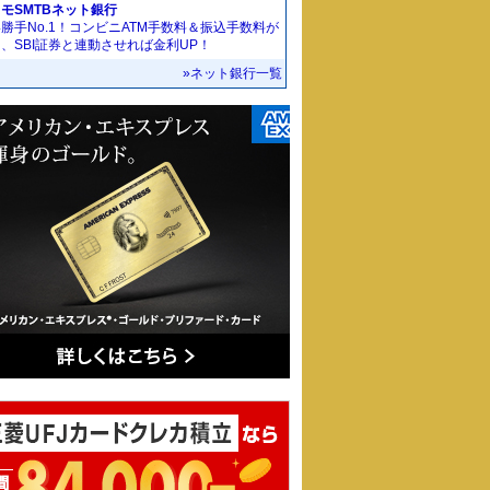
モSMTBネット銀行
勝手No.1！コンビニATM手数料＆振込手数料が
、SBI証券と連動させれば金利UP！
»ネット銀行一覧