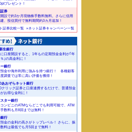
00ptプレゼント！
花証券
座開設で約3か月現物株手数料無料。さらに信用
規建、投信買付で無料期間約3カ月追加！
ット証券比較一覧
»ネット証券キャンペーン一覧
I新生銀行
規に口座開設すると、1年もの定期預金金利が｢年
55％｣の高金利に！
ニー銀行
貨預金や海外利用に強みを持つ銀行！ 各種顧客
足度調査では常に高い評価を獲得！
Oあおぞらネット銀行
MOクリック証券と口座連携するだけで、普通預金
利がお得な金利に！
京スター銀行
コンビニのATMならどこでも利用可能で、ATM
金手数料も月8回までは無料！
J銀行
期預金の金利の高さがトップレベル！ さらに、振
手数料は最低でも月5回まで無料！