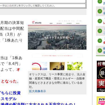
3月期の決算短
想配当は中間配
配当（3月）が
は「1株あたり
配当は「1株あ
で「8.4円」
によって、
オ
オリックスは、リース事業に始まり、法人金
は
融・産業/ICT機器・環境エネルギー・自動車
こととなった
。
関連などさまざまな分野に進出している会
社。
拡大画像表示
どちらに投資
ネスモデル
｣は株価や配当額に左右される不安定なもの！