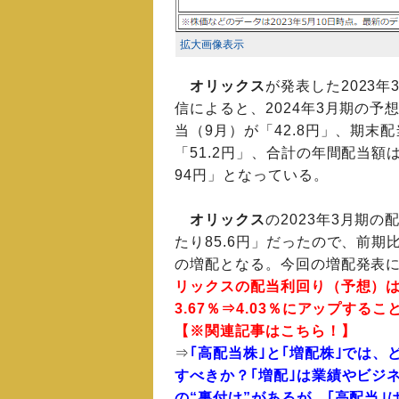
拡大画像表示
オリックス
が発表した2023年
信によると、2024年3月期の予
当（9月）が「42.8円」、期末
「51.2円」、合計の年間配当額
94円」となっている。
オリックス
の2023年3月期の
たり85.6円」だったので、前期比
の増配となる。今回の増配発表
リックスの配当利回り（予想）
3.67％⇒4.03％にアップする
【※関連記事はこちら！】
⇒
｢高配当株｣と｢増配株｣では、
すべきか？｢増配｣は業績やビジ
の“裏付け”があるが、｢高配当