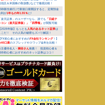
資信託＆米国株の取扱数｣などで徹底比較！
｢SBI新生銀行｣で新規口座開設すると、定期預金
金利が
1年もの年1.55％
に!
「楽天証券」のユーザーなら、誰でも
「日経テ
レコン（楽天証券版）」「四季報」
が閲覧可能
【2026年版】もっとも
人気のあるネット証券
は
ここだ！ その人気の秘密もズバリ解説！
【FX初心者におすすめの
FX会社ランキング
！】
全40口座
のスプレッドやスワップ金利を比較！
株主優待名人・
桐谷さん
推薦！ 投資初心者＆
優待初心者におすすめのネット証券はココ！