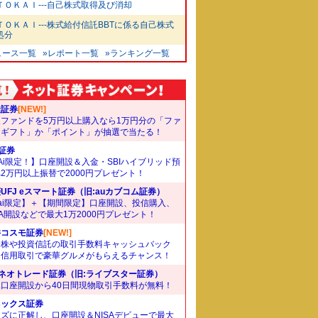
ＴＯＫＡＩ---自己株式取得及び消却
ＴＯＫＡＩ---株式給付信託BBTに係る自己株式
処分
ュース一覧
»レポート一覧
»ランキング一覧
天証券
[NEW!]
象ファンドを5万円以上購入なら1万円分の「ファ
ドギフト」か「ポイント」が抽選で当たる！
I証券
Ai限定！】口座開設＆入金・SBIハイブリッド預
2万円以上振替で2000円プレゼント！
UFJ eスマート証券（旧:auカブコム証券）
ai限定】＋【期間限定】口座開設、投信購入、
SA開設などで最大1万2000円プレゼント！
井コスモ証券
[NEW!]
国株や投資信託の取引手数料キャッシュバック
。信用取引で豪華グルメがもらえるチャンス！
Iネオトレード証券（旧:ライブスター証券）
規口座開設から40日間現物取引手数料が無料！
ネックス証券
ズに正解し、口座開設＆NISAデビューで最大