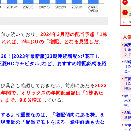
»ニ
傾向が続いており、
2024年3月期の配当予想「1株
されれば、2年ぶりの「増配」となる見通しだ
。
楽
対
ン
0！[2023年最新版]33期連続増配の｢花王｣、
SB
｢三菱HCキャピタル｣など、おすすめ増配銘柄を紹
【Z
金へ
三菱
【Z
伸び具合も確認しておきたい。前期にあたる
2023
NI
の1年間で、オリックスの年間配当額は「1株あた
岩
円」まで、9.8％増加
している。
米
中
SB
資するより重要なのは、「増配傾向にある株」を
新
実現間近の「配当でモトを取る」途中経過も大公
マ
クイ