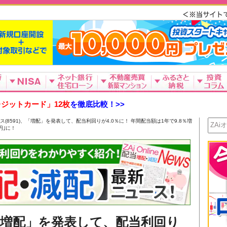
ジットカード」12枚
を徹底比較！>>
ス(8591)、「増配」を発表して、配当利回りが4.0％に！ 年間配当額は1年で9.8％増
円｣に！
、「増配」を発表して、配当利回り