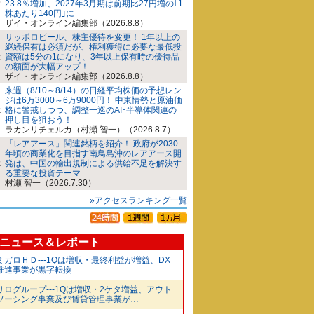
23.8％増加、2027年3月期は前期比27円増の｢1
株あたり140円｣に
ザイ・オンライン編集部（2026.8.8）
サッポロビール、株主優待を変更！ 1年以上の
継続保有は必須だが、権利獲得に必要な最低投
資額は5分の1になり、3年以上保有時の優待品
の額面が大幅アップ！
ザイ・オンライン編集部（2026.8.8）
来週（8/10～8/14）の日経平均株価の予想レン
ジは6万3000～6万9000円！ 中東情勢と原油価
格に警戒しつつ、調整一巡のAI･半導体関連の
押し目を狙おう！
ラカンリチェルカ（村瀬 智一）（2026.8.7）
「レアアース」関連銘柄を紹介！ 政府が2030
年頃の商業化を目指す南鳥島沖のレアアース開
発は、中国の輸出規制による供給不足を解決す
る重要な投資テーマ
村瀬 智一（2026.7.30）
»アクセスランキング一覧
ニュース＆レポート
ミガロＨＤ---1Qは増収・最終利益が増益、DX
推進事業が黒字転換
リログループ---1Qは増収・2ケタ増益、アウト
ソーシング事業及び賃貸管理事業が…