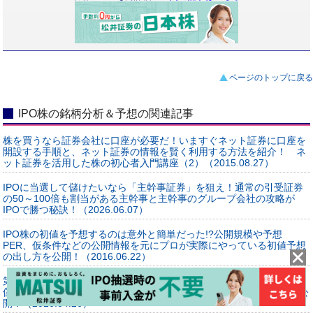
ページのトップに戻る
IPO株の銘柄分析＆予想の関連記事
株を買うなら証券会社に口座が必要だ！いますぐネット証券に口座を
開設する手順と、ネット証券の情報を賢く利用する方法を紹介！ ネ
ット証券を活用した株の初心者入門講座（2）（2015.08.27）
IPOに当選して儲けたいなら「主幹事証券」を狙え！通常の引受証券
の50～100倍も割当がある主幹事と主幹事のグループ会社の攻略が
IPOで勝つ秘訣！（2026.06.07）
IPO株の初値を予想するのは意外と簡単だった!?公開規模や予想
PER、仮条件などの公開情報を元にプロが実際にやっている初値予想
の出し方を公開！（2016.06.22）
第一生命の新規公開株で1200万円の利益も！IPO株（新規公開株）で
儲ける個人投資家に聞いた2016年に狙う新規公開株とその買い方を公
開！（2016.04.26）