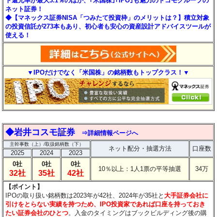
ト還元率が最大3.1％のほか、｢米国株｣｢IPO｣も魅力のドコモグループの
ネット証券！
◆【マネックス証券NISA「つみたて投資枠」のメリットは？】積立対象
の投資信託が273本もあり、初心者も安心の資産設計アドバイスツールが
使える！
▼IPOだけでなく「米国株」の銘柄数もトップクラス！▼
◆岩井コスモ証券
⇒詳細情報ページへ
主幹事数（上）/取扱銘柄数（下）
ネット配分・抽選方法
口座数
2025
2024
2023
0社
0社
0社
10％以上：1人1票の平等抽選
34万
32社
35社
42社
【ポイント】
IPOの取り扱い銘柄数は2023年が42社、2024年が35社と
大手証券会社に
引けをとらない実績を持つため、IPO投資家であれば口座を持っておき
たい証券会社のひとつ
。入金のタイミングはブックビルディング後の購