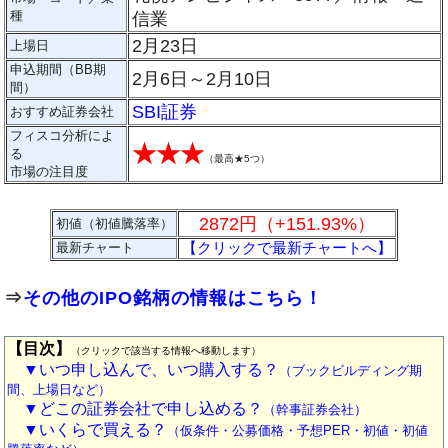
種
信業
2月23日
上場日
申込期間（BB期
2月6日～2月10日
間）
SBI証券
おすすめ証券会社
フィスコ分析によ
★★★
る
（
最高★5つ
）
市場の注目度
2872円（+151.93%）
初値（初値騰落率）
【クリックで最新チャートへ】
最新チャート
⇒
その他のIPO銘柄の情報はこちら！
【目次】
（クリックで該当する情報へ移動します）
▼いつ申し込んで、いつ購入する？
（ブックビルディング期
間、上場日など）
▼どこの証券会社で申し込める？
（幹事証券会社）
▼いくらで買える？
（仮条件・公募価格・予想PER・初値・初値