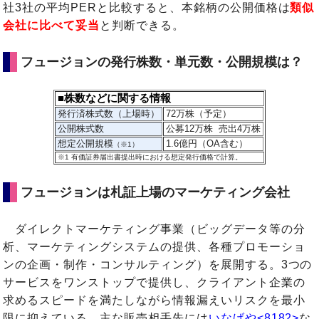
社3社の平均PERと比較すると、本銘柄の公開価格は
類似
会社に比べて妥当
と判断できる。
フュージョンの発行株数・単元数・公開規模は？
■株数などに関する情報
発行済株式数（上場時）
72万株（予定）
公開株式数
公募12万株 売出4万株
想定公開規模
1.6億円（OA含む）
（※1）
※1
有価証券届出書提出時における想定発行価格で計算。
フュージョンは札証上場のマーケティング会社
ダイレクトマーケティング事業（ビッグデータ等の分
析、マーケティングシステムの提供、各種プロモーショ
ンの企画・制作・コンサルティング）を展開する。3つの
サービスをワンストップで提供し、クライアント企業の
求めるスピードを満たしながら情報漏えいリスクを最小
限に抑えている。主な販売相手先には
いなげや<8182>
な