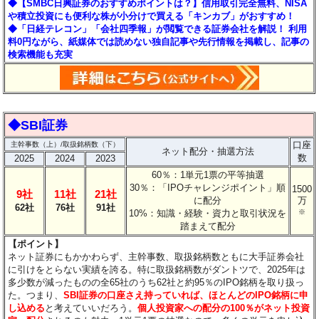
◆【SMBC日興証券のおすすめポイントは？】信用取引完全無料、NISA
や積立投資にも便利な株が小分けで買える「キンカブ」がおすすめ！
◆「日経テレコン」「会社四季報」が閲覧できる証券会社を解説！ 利用
料0円ながら、紙媒体では読めない独自記事や先行情報を掲載し、記事の
検索機能も充実
◆SBI証券
口座
主幹事数（上）/取扱銘柄数（下）
ネット配分・抽選方法
数
2025
2024
2023
60％：1単元1票の平等抽選
30％：「IPOチャレンジポイント」順
1500
9社
11社
21社
に配分
万
62社
76社
91社
10%：知識・経験・資力と取引状況を
※
踏まえて配分
【ポイント】
ネット証券にもかかわらず、主幹事数、取扱銘柄数ともに大手証券会社
に引けをとらない実績を誇る。特に取扱銘柄数がダントツで、2025年は
多少数が減ったものの全65社のうち62社と約95％のIPO銘柄を取り扱っ
た。つまり、
SBI証券の口座さえ持っていれば、ほとんどのIPO銘柄に申
し込める
と考えていいだろう。
個人投資家への配分の100％がネット投資