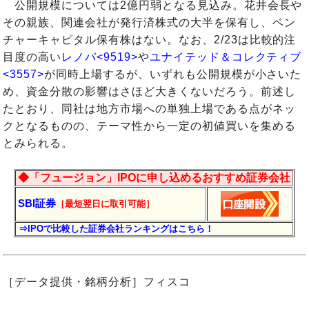
公開規模については2億円弱となる見込み。花井会長や
その親族、関連会社が発行済株式の大半を保有し、ベン
チャーキャピタル保有株はない。なお、2/23は比較的注
目度の高い
レノバ<9519>
や
ユナイテッド＆コレクティブ
<3557>
が同時上場するが、いずれも公開規模が小さいた
め、資金分散の影響はさほど大きくないだろう。前述し
たとおり、同社は地方市場への単独上場である点がネッ
クとなるものの、テーマ性から一定の初値買いを集める
とみられる。
◆「フュージョン」IPOに申し込めるおすすめ証券会社
SBI証券
［最短翌日に
取引
可能］
⇒IPOで比較した証券会社ランキングはこちら！
［データ提供・銘柄分析］フィスコ