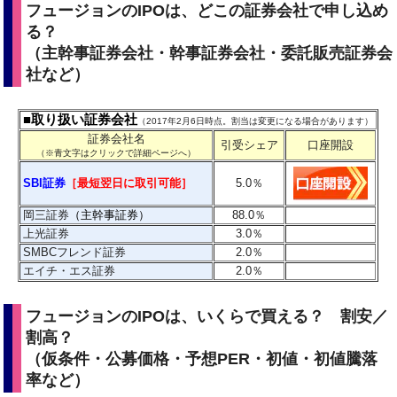
フュージョンのIPOは、どこの証券会社で申し込め
る？
（主幹事証券会社・幹事証券会社・委託販売証券会
社など）
■取り扱い証券会社
（2017年2月6日時点。割当は変更になる場合があります）
証券会社名
引受シェア
口座開設
（※青文字はクリックで詳細ページへ）
SBI証券
［最短翌日に取引可能］
5.0
％
岡三証券
（主幹事証券）
88.0
％
上光証券
3.0
％
SMBCフレンド証券
2.0
％
エイチ・エス証券
2.0
％
フュージョンのIPOは、いくらで買える？ 割安／
割高？
（仮条件・公募価格・予想PER・初値・初値騰落
率など）