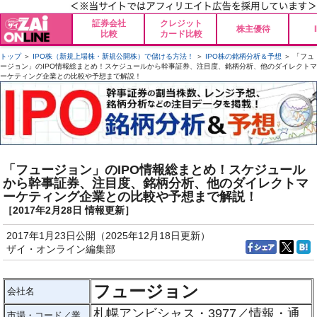
証券会社
クレジット
株主優待
比較
カード比較
トップ
＞
IPO株（新規上場株・新規公開株）で儲ける方法！
＞
IPO株の銘柄分析＆予想
＞ 「フュ
ージョン」のIPO情報総まとめ！スケジュールから幹事証券、注目度、銘柄分析、他のダイレクトマ
ーケティング企業との比較や予想まで解説！
「フュージョン」のIPO情報総まとめ！スケジュール
から幹事証券、注目度、銘柄分析、他のダイレクトマ
ーケティング企業との比較や予想まで解説！
［2017年2月28日 情報更新］
2017年1月23日公開（2025年12月18日更新）
ザイ・オンライン編集部
フュージョン
会社名
札幌アンビシャス・3977／情報・通
市場・コード／業