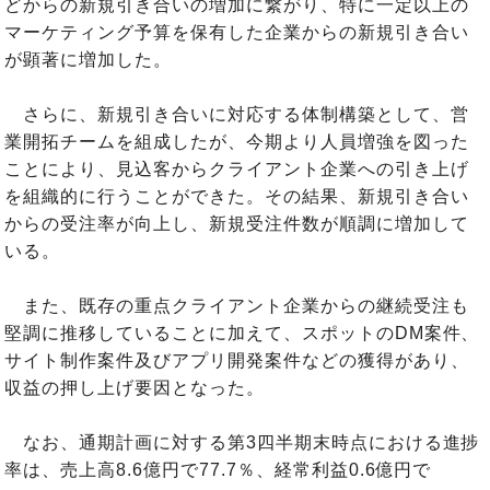
どからの新規引き合いの増加に繋がり、特に一定以上の
マーケティング予算を保有した企業からの新規引き合い
が顕著に増加した。
さらに、新規引き合いに対応する体制構築として、営
業開拓チームを組成したが、今期より人員増強を図った
ことにより、見込客からクライアント企業への引き上げ
を組織的に行うことができた。その結果、新規引き合い
からの受注率が向上し、新規受注件数が順調に増加して
いる。
また、既存の重点クライアント企業からの継続受注も
堅調に推移していることに加えて、スポットのDM案件、
サイト制作案件及びアプリ開発案件などの獲得があり、
収益の押し上げ要因となった。
なお、通期計画に対する第3四半期末時点における進捗
率は、売上高8.6億円で77.7％、経常利益0.6億円で