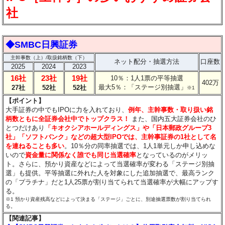
社
◆SMBC日興証券
主幹事数（上）/取扱銘柄数（下）
ネット配分・抽選方法
口座数
2025
2024
2023
16社
23社
19社
10％：1人1票の平等抽選
402万
最大5％：「ステージ別抽選」
27社
52社
52社
※1
【ポイント】
大手証券の中でもIPOに力を入れており、
例年、主幹事数・取り扱い銘
柄数ともに全証券会社中でトップクラス！
また、国内五大証券会社のひ
とつだけあり
「キオクシアホールディングス」や「日本郵政グループ3
社」「ソフトバンク」などの超大型IPOでは、主幹事証券の1社として名
を連ねることも多い
。10％分の同率抽選では、1人1単元しか申し込めな
いので
資金量に関係なく誰でも同じ当選確率
となっているのがメリッ
ト。さらに、預かり資産などによって当選確率が変わる「ステージ別抽
選」も提供。平等抽選に外れた人を対象にした追加抽選で、最高ランク
の「プラチナ」だと1人25票が割り当てられて当選確率が大幅にアップす
る。
※1 預かり資産残高などによって決まる「ステージ」ごとに、別途抽選票数が割り当てられ
る。
【関連記事】