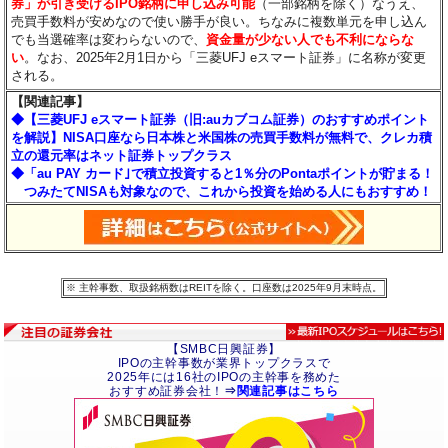
券」が引き受けるIPO銘柄に申し込み可能
（一部銘柄を除く）なうえ、
売買手数料が安めなので使い勝手が良い。ちなみに複数単元を申し込ん
でも当選確率は変わらないので、
資金量が少ない人でも不利にならな
い
。なお、2025年2月1日から「三菱UFJ eスマート証券」に名称が変更
される。
【関連記事】
◆【三菱UFJ eスマート証券（旧:auカブコム証券）のおすすめポイント
を解説】NISA口座なら日本株と米国株の売買手数料が無料で、クレカ積
立の還元率はネット証券トップクラス
◆「au PAY カード｣で積立投資すると1％分のPontaポイントが貯まる！
つみたてNISAも対象なので、これから投資を始める人にもおすすめ！
※ 主幹事数、取扱銘柄数はREITを除く。口座数は2025年9月末時点。
【SMBC日興証券】
IPOの主幹事数が業界トップクラスで
2025年には16社のIPOの主幹事を務めた
おすすめ証券会社！
⇒
関連記事はこちら