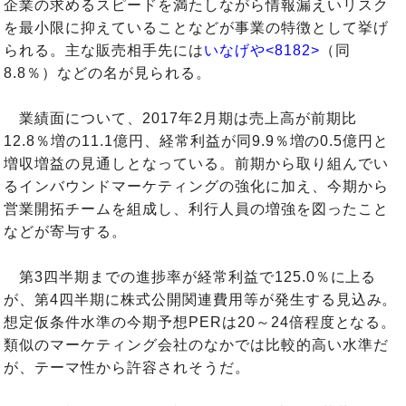
企業の求めるスピードを満たしながら情報漏えいリスク
を最小限に抑えていることなどが事業の特徴として挙げ
られる。主な販売相手先には
いなげや<8182>
（同
8.8％）などの名が見られる。
業績面について、2017年2月期は売上高が前期比
12.8％増の11.1億円、経常利益が同9.9％増の0.5億円と
増収増益の見通しとなっている。前期から取り組んでい
るインバウンドマーケティングの強化に加え、今期から
営業開拓チームを組成し、利行人員の増強を図ったこと
などが寄与する。
第3四半期までの進捗率が経常利益で125.0％に上る
が、第4四半期に株式公開関連費用等が発生する見込み。
想定仮条件水準の今期予想PERは20～24倍程度となる。
類似のマーケティング会社のなかでは比較的高い水準だ
が、テーマ性から許容されそうだ。