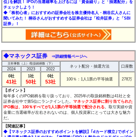
位｣を解説！ IPOの当選確率を上げるには「資金繰り」と「抽選配分」を
チェックしよう！
◆「株初心者」におすすめの証券会社を株主優待名人・桐谷広人さんに
聞いてみた！ 桐谷さんがおすすめする証券会社は「松井証券」と「SBI
証券」！
◆
マネックス証券
⇒詳細情報ページへ
主幹事数（上）/取扱銘柄数（下）
ネット配分・抽選方法
口座数
2024
2023
2022
0社
1社
0社
100％：1人1票の平等抽選
278万
41社
50社
53社
【ポイント】
毎年多くのIPO銘柄を取り扱っており、2025年の取扱銘柄数は41社と全
証券会社中で第5位にランクインした。
マネックス証券に割り当てられた
IPO株は、100％すべてが1人1票の平等抽選で配分される
。取引実績や資
金量に当選確率が左右されないのは、個人投資家にとっては大きな魅力
だ。
【関連記事】
◆【マネックス証券のおすすめポイントを解説】｢dカード積立｣でポイン