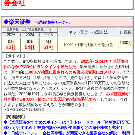
券会社
◆楽天証券
⇒詳細情報ページへ
主幹事数（上）/取扱銘柄数（下）
ネット配分・抽選方法
口座数
2025
2024
2023
0社
0社
0社
1300万
100％：1単元1票の平等抽選
43社
54社
61社
※
【ポイント】
ここ数年、IPO取扱数は年々増加しており、
2025年には43社と全証券会
社のなかで第3位にランクインを果たした
。楽天証券に配分されたIPO株
は、基本的に
100％が抽選に回されるのも個人投資家にはメリット
。ただ
し、抽選方法は「1単元1票」なので、資金を用意して多くの単元数を申
し込んだ人ほど有利になる。株の売買手数料が1日100万円までの取引な
ら手数料0円になったのものメリット大。IPO当選後に売る際の手数料も
お得だ。2022年10月にみずほ証券と業務提携したことで、
みずほ証券が
引き受けるIPOの一部ついて楽天証券が販売委託する
としており、今後
ますます取扱銘柄数が増えることが期待できる。
※口座数は2025年11月末時点
【関連記事】
◆【楽天証券おすすめのポイントは？】トレードツール「MARKETSPE
ED」がおすすめ！ 投資信託や米国や中国株などの海外株式も充実！
◆「日経テレコン」「会社四季報」が閲覧できる証券会社を解説！ 利用