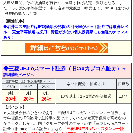
入申込期間。その後抽選が行われ、当選すれば約定・受渡となる。ま
た、1人1票の平等抽選で、申し込み単元数は10単元まで。NISA口座での
IPO株の購入も可能。
【関連記事】
◆岩井コスモ証券はIPO(新規公開株)の引受率がネット証券では最高レベ
ル！ 完全平等抽選も採用、資産が少ない個人投資家にも当選のチャンス
あり！
◆三菱UFJ eスマート証券（旧:auカブコム証券）
⇒
詳細情報ページへ
主幹事数（上）/取扱銘柄数（下）
ネット配分・抽選方法
口座数
2025
2024
2023
0社
0社
0社
10％以上：1人1票の平等抽選
187万
20社
20社
26社
【ポイント】
五大証券会社のひとつである「三菱UFJモルガン・スタンレー証券」は
毎年複数のIPO銘柄で主幹事を受け持っているが売買手数料が高めなの
がネック。しかし、同じグループ会社のネット証券「三菱UFJ eスマート
証券（旧:auカブコム証券）」なら
「三菱UFJモルガン・スタンレー証