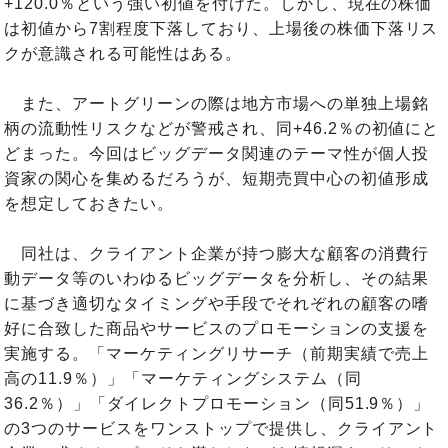
+120.0％という強い初値を付けた。しかし、現在の株価
は初値から7割程度下落しており、上場後の株価下落リス
クが意識される可能性はある。
また、アートグリーンの際は地方市場への単独上場銘
柄の流動性リスクなどが警戒され、同+46.2％の初値にと
どまった。今回はビッグデータ関連のテーマ性が個人投
資家の関心を集めるだろうが、短期売買中心の初値形成
を想定しておきたい。
同社は、クライアント企業が持つ膨大な顧客の消費行
動データ等のいわゆるビッグデータを分析し、その結果
に基づき適切なタイミングや手段でそれぞれの顧客の嗜
好に合致した商品やサービスのプロモーションの支援を
実施する。「マーケティングリサーチ（前期実績で売上
高の11.9％）」「マーケティングシステム（同
36.2％）」「ダイレクトプロモーション（同51.9％）」
の3つのサービスをワンストップで提供し、クライアント