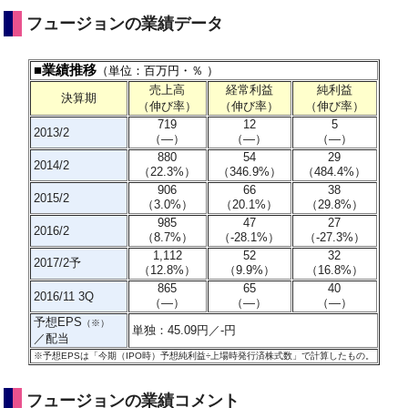
フュージョンの業績データ
■業績推移
（単位：百万円・％ ）
売上高
経常利益
純利益
決算期
（伸び率）
（伸び率）
（伸び率）
719
12
5
2013/2
（―）
（―）
（―）
880
54
29
2014/2
（22.3%）
（
346.9%
）
（484.4%）
906
66
38
2015/2
（3.0%）
（20.1%）
（29.8%）
985
47
27
2016/2
（8.7%）
（-28.1%）
（-27.3%）
1,112
52
32
2017/2予
（12.8%）
（9.9%）
（16.8%）
865
65
40
2016/11 3Q
（―）
（―）
（―）
予想EPS
（※）
単独：45.09円／-円
／配当
※予想EPSは「今期（IPO時）予想純利益÷上場時発行済株式数」で計算したもの。
フュージョンの業績コメント