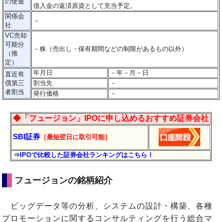
の使途
借入金の返済原資として充当予定。
関係会
－
社
VC売却
可能分
－
株（売出し・保有期間などの制限があるもの以外）
（推
定）
年月日
－
年
－
月
－
日
直近有
償第三
割当先
－
者割当
発行価格
－
◆「フュージョン」IPOに申し込めるおすすめ証券会社
SBI証券
［最短翌日に
取引
可能］
⇒IPOで比較した証券会社ランキングはこちら！
フュージョンの銘柄紹介
ビッグデータ等の分析、システムの設計・構築、各種
プロモーションに関するコンサルティングを行う総合マ