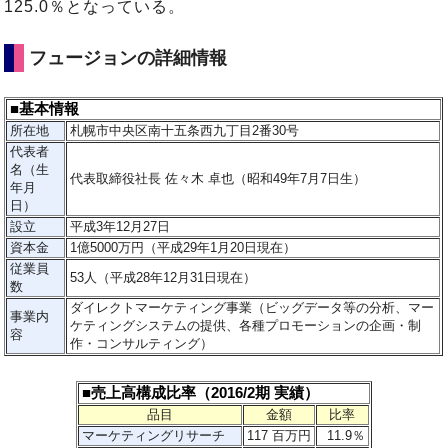
125.0％となっている。
フュージョンの詳細情報
■基本情報
所在地
札幌市中央区南十五条西九丁目2番30号
代表者
名（生
代表取締役社長 佐々木 卓也（昭和49年7月7日生）
年月
日）
設立
平成3年12月27日
資本金
1億5000万円（平成29年1月20日現在）
従業員
53人（平成28年12月31日現在）
数
ダイレクトマーケティング事業（ビッグデータ等の分析、マー
事業内
ケティングシステムの提供、各種プロモーションの企画・制
容
作・コンサルティング）
■売上高構成比率（2016/2期 実績）
品目
金額
比率
マーケティングリサーチ
117 百万円
11.9％