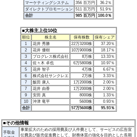
マーケティングシステム
356 百万円
36.2％
ダイレクトプロモーション
511 百万円
51.9％
合計
985 百万円
100.0％
■大株主上位10位
順位
株主名
保有株数
保有シェア
1
花井 秀勝
22万
3200
株
37.20％
2
花井 優樹
10万9000株
18.17％
3
プログレス株式会社
8万
株
13.33％
4
佐々木 卓也
6万
5800
株
10.97％
5
花井 智子
4万株
6.67
％
6
株式会社サンクレエ
2万株
3.33％
7
飯田 康人
1万2000株
2.00％
7
花井 由香
1万2000
株
2.00％
9
安田 真
8000
株
1.33％
10
沖津 竜平
5600株
0.93％
合計
57万
5600
株
95.93％
■その他情報
事業拡大のための採用費及び人件費として、サービスの広告宣
手取金
伝費及び販売促進費として、財務体質の強化を目的とした長期