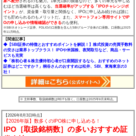
家へ配分
されるのも魅力。1単元1票の抽選なので、多くの単元を申し込
むほど当選確率は高くなる。
当選確率がアップする「IPOチャレンジポ
イント」
が、資金量・取引量と関係なく、IPOに申し込み続ければ誰に
でも貯められるのもメリットだ。また、
スマートフォン専用サイトでIP
Oの申し込みや情報確認ができる
のも便利。
※SBIネオトレード証券、FOLIOの口座数を含んだSBIグループ全体の口座数。口座数は2025
年11月時点。
【関連記事】
◆【SBI証券の特徴とおすすめポイントを解説！】株式投資の売買手数料
の安さは業界トップクラス！ IPOや米国株、夜間取引など、商品・サー
ビスも充実
◆「株初心者＆株主優待初心者が口座開設するなら、おすすめのネット
証券はどこですか？」桐谷さんのおすすめは松井、SBI、東海東京の3
社！
※ 主幹事数、取扱銘柄数はREITを除く。口座数は2025年9月末時点。
【2026年8月3日時点】
【2026年版】数多くのIPO株に申し込める！
IPO［取扱銘柄数］の多いおすすめ証