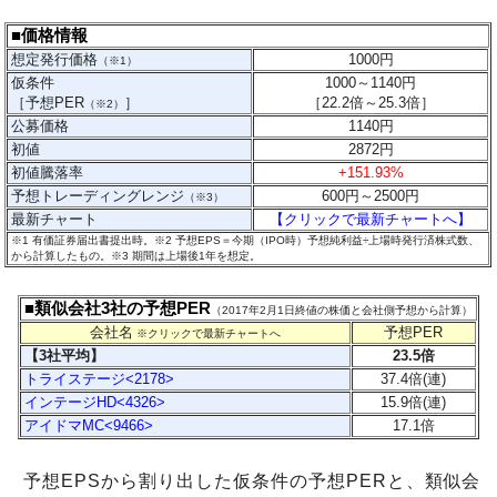
■価格情報
想定発行価格
1000
円
（※1）
仮条件
1000～1140円
［予想PER
］
［
22.2
倍～25.3
倍］
（※2）
公募価格
1140円
初値
2872円
初値騰落率
+151.93%
予想トレーディングレンジ
600円～2500円
（※3）
最新チャート
【クリックで最新チャートへ】
※1 有価証券届出書提出時。※2 予想EPS＝今期（IPO時）予想純利益÷上場時発行済株式数、
から計算したもの。
※3 期間は上場後1年を想定。
■類似会社3社の予想PER
（2017年2月1日終値の株価と会社側予想から計算）
会社名
予想PER
※クリックで最新チャートへ
【3社平均】
23.5倍
トライステージ<2178>
37.4倍(連)
インテージHD<4326>
15.9倍(連)
アイドマMC<9466>
17.1倍
予想EPSから割り出した仮条件の予想PERと、類似会