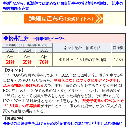
料0円ながら、紙媒体では読めない独自記事や先行情報を掲載し、記事の
検索機能も充実
◆松井証券
⇒詳細情報ページへ
主幹事数（上）/取扱銘柄数（下）
ネット配分・抽選方法
口座数
2025
2024
2023
0社
0社
0社
70％以上：1人1票の平等抽選
170万
51社
55社
70社
【ポイント】
年々IPOの取扱数を増やしており、2025年には51社と全証券会社中で2番
目に多くのIPOを取り扱った。
事前入金なしにブックビルディング申し
込み＆抽選が受けられる
ので、手持ち資金の心配をすることなく手軽にI
POに申し込むことができるのは大きなメリット！
ただし、抽選結果が
「当選」となっても購入申込をしなかった場合などは、その後6カ月間、
IPO・POの抽選対象外となるので注意しよう。
配分予定量の70％以上で
「1人1票」の平等抽選
が行われるので、限られた資金しかない個人投資
家でも当選が期待できる。
【関連記事】
◆IPOの当選確率を上げるための｢証券会社の選び方｣と｢申し込む優先順