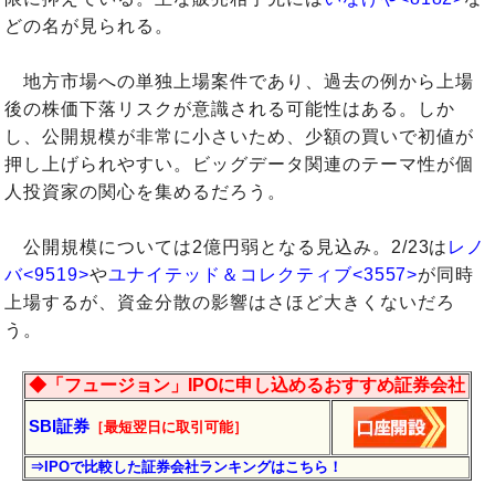
どの名が見られる。
地方市場への単独上場案件であり、過去の例から上場
後の株価下落リスクが意識される可能性はある。しか
し、公開規模が非常に小さいため、少額の買いで初値が
押し上げられやすい。ビッグデータ関連のテーマ性が個
人投資家の関心を集めるだろう。
公開規模については2億円弱となる見込み。2/23は
レノ
バ<9519>
や
ユナイテッド＆コレクティブ<3557>
が同時
上場するが、資金分散の影響はさほど大きくないだろ
う。
◆「フュージョン」IPOに申し込めるおすすめ証券会社
SBI証券
［最短翌日に
取引
可能］
⇒IPOで比較した証券会社ランキングはこちら！