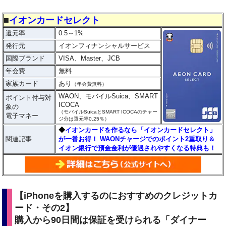
■
イオンカードセレクト
還元率
0.5～1%
発行元
イオンフィナンシャルサービス
国際ブランド
VISA、Master、JCB
年会費
無料
家族カード
あり
（年会費無料）
WAON、モバイルSuica、SMART
ポイント付与対
ICOCA
象の
（モバイルSuicaとSMART ICOCAのチャー
電子マネー
ジ分は還元率0.25％）
◆
イオンカードを作るなら「イオンカードセレクト」
関連記事
が一番お得！ WAONチャージでのポイント2重取り＆
イオン銀行で預金金利が優遇されやすくなる特典も！
【iPhoneを購入するのにおすすめのクレジットカ
ード・その2】
購入から90日間は保証を受けられる「ダイナー