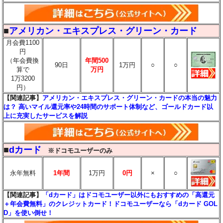
■
アメリカン・エキスプレス・グリーン・カード
月会費1100
円
（年会費換
年間500
90日
1万円
○
○
算で
万円
1万3200
円）
【関連記事】
アメリカン・エキスプレス・グリーン・カードの本当の魅力
は？ 高いマイル還元率や24時間のサポート体制など、ゴールドカード以
上に充実したサービスを解説
■
dカード
※ドコモユーザーのみ
永年無料
1年間
1万円
0円
×
○
【関連記事】
「dカード」はドコモユーザー以外にもおすすめの「高還元
＋年会費無料」のクレジットカード！ドコモユーザーなら「dカード GOL
D」を使い倒せ！