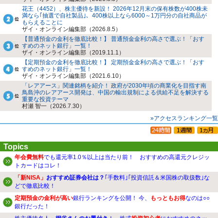
花王（4452）、株主優待を新設！ 2026年12月末の保有株数が400株未
満なら｢抽選で自社製品｣、400株以上なら6000～1万円分の自社商品が
もらえることに
ザイ・オンライン編集部（2026.8.5）
【普通預金の金利を徹底比較！】 普通預金金利の高さで選ぶ！「おす
すめのネット銀行」一覧！
ザイ・オンライン編集部（2019.11.1）
【定期預金の金利を徹底比較！】 定期預金金利の高さで選ぶ！「おす
すめのネット銀行」一覧！
ザイ・オンライン編集部（2021.6.10）
「レアアース」関連銘柄を紹介！ 政府が2030年頃の商業化を目指す南
鳥島沖のレアアース開発は、中国の輸出規制による供給不足を解決する
重要な投資テーマ
村瀬 智一（2026.7.30）
»アクセスランキング一覧
Topics
年会費無料
でも還元率1.0％以上は当たり前！ おすすめの高還元クレジッ
トカードはコレ！
「新NISA」
おすすめ証券会社は？
｢手数料｣｢投資信託＆米国株の取扱数｣な
どで徹底比較！
定期預金の金利が高い
銀行ランキングを公開！ 今、
もっともお得
なのは○○
銀行だった！