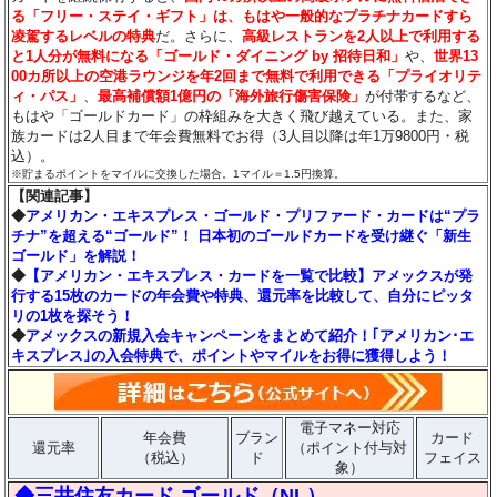
る「フリー・ステイ・ギフト」は、もはや一般的なプラチナカードすら
凌駕するレベルの特典
だ。さらに、
高級レストランを2人以上で利用する
と1人分が無料になる「ゴールド・ダイニング by 招待日和」
や、
世界13
00カ所以上の空港ラウンジを年2回まで無料で利用できる「プライオリテ
ィ・パス」
、
最高補償額1億円の「海外旅行傷害保険」
が付帯するなど、
もはや「ゴールドカード」の枠組みを大きく飛び越えている。また、家
族カードは2人目まで年会費無料でお得（3人目以降は年1万9800円・税
込）。
※貯まるポイントをマイルに交換した場合。1マイル＝1.5円換算。
【関連記事】
◆
アメリカン・エキスプレス・ゴールド・プリファード・カードは“プラ
チナ”を超える“ゴールド”！ 日本初のゴールドカードを受け継ぐ「新生
ゴールド」を解説！
◆
【アメリカン・エキスプレス・カードを一覧で比較】アメックスが発
行する15枚のカードの年会費や特典、還元率を比較して、自分にピッタ
リの1枚を探そう！
◆
アメックスの新規入会キャンペーンをまとめて紹介！｢アメリカン･エ
キスプレス｣の入会特典で、ポイントやマイルをお得に獲得しよう！
電子マネー対応
年会費
ブラン
カード
還元率
（ポイント付与対
（税込）
ド
フェイス
象）
◆三井住友カード ゴールド（NL）