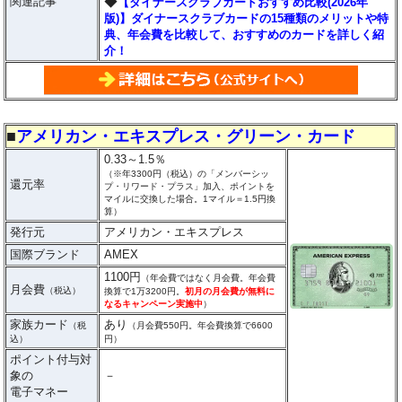
◆
関連記事
【ダイナースクラブカードおすすめ比較(2026年
版)】ダイナースクラブカードの15種類のメリットや特
典、年会費を比較して、おすすめのカードを詳しく紹
介！
■
アメリカン・エキスプレス・グリーン・カード
0.33～1.5％
（※年3300円（税込）の「メンバーシッ
還元率
プ・リワード・プラス」加入、ポイントを
マイルに交換した場合。1マイル＝1.5円換
算）
発行元
アメリカン・エキスプレス
国際ブランド
AMEX
1100円
（年会費ではなく月会費。年会費
月会費
（税込）
換算で1万3200円。
初月の月会費が無料に
なるキャンペーン実施中
）
家族カード
あり
（税
（月会費550円。年会費換算で6600
込）
円）
ポイント付与対
象の
－
電子マネー