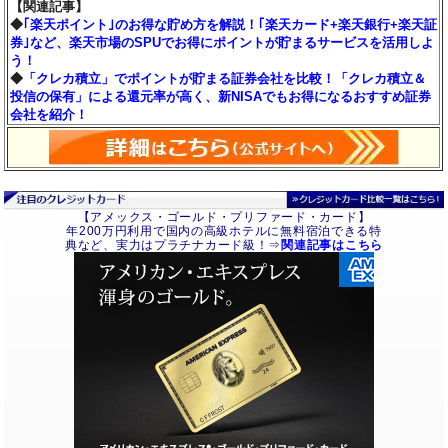
【関連記事】
◆
｢楽天ポイント｣のお得な貯め方を解説！｢楽天カード+楽天銀行+楽天証
券｣など、楽天市場のSPUでお得にポイントが貯まるサービスを活用しよ
う！
◆
「クレカ積立」でポイントが貯まる証券会社を比較！「クレカ積立＆
投信の保有」による還元率が高く、新NISAでもお得になるおすすめ証券
会社を紹介！
【アメックス・ゴールド・プリファード・カード】
年200万円利用で国内の高級ホテルに無料宿泊できる特
典など、実力はプラチナカード級！⇒
関連記事はこちら