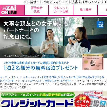
証券会社
クレジット
株主優待
比較
カード比較
トップ
＞
【クレジットカードおすすめ比較】専門家が人気クレカの還元率や年会費＆選び方を解
説！[2026年]
＞
クレジットカードおすすめ最新ニュース[2026年]
＞ iPhoneは「イオンカード」で
買うのがおすすめ！イオンカードの充実したショッピング保険を使えば、iPhoneの修理代や本体交
換代などが、すべて無料に！