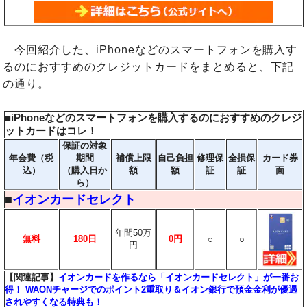
今回紹介した、iPhoneなどのスマートフォンを購入す
るのにおすすめのクレジットカードをまとめると、下記
の通り。
■iPhoneなどのスマートフォンを購入するのにおすすめのクレジ
ットカードはコレ！
保証の対象
年会費（税
期間
補償上限
自己負担
修理保
全損保
カード券
込）
（購入日か
額
額
証
証
面
ら）
■
イオンカードセレクト
年間50万
無料
180日
0円
○
○
円
【関連記事】
イオンカードを作るなら「イオンカードセレクト」が一番お
得！ WAONチャージでのポイント2重取り＆イオン銀行で預金金利が優遇
されやすくなる特典も！