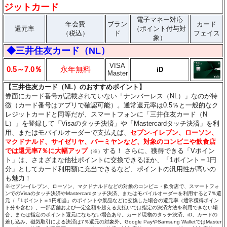
ジットカード
電子マネー対応
年会費
ブラン
カード
還元率
（ポイント付与対
（税込）
ド
フェイス
象）
◆三井住友カード（NL）
VISA
0.5～7.0％
永年無料
iD
Master
【三井住友カード（NL）のおすすめポイント】
券面にカード番号が記載されていない「ナンバーレス（NL）」なのが特
徴（カード番号はアプリで確認可能）。通常還元率は0.5％と一般的なク
レジットカードと同等だが、スマートフォンに「三井住友カード（N
L）」を登録して「Visaのタッチ決済」や「Mastercardタッチ決済」を利
用、またはモバイルオーダーで支払えば、
セブン‐イレブン、ローソン、
マクドナルド、サイゼリヤ、バーミヤンなど、対象のコンビニや飲食店
では還元率7％に大幅アップ
する！ さらに、獲得できる「Vポイン
（※）
ト」は、さまざまな他社ポイントに交換できるほか、「1ポイント＝1円
分」としてカード利用額に充当できるなど、ポイントの汎用性が高いの
も魅力！
※セブン‐イレブン、ローソン、マクドナルドなどの対象のコンビニ・飲食店で、スマートフォ
ンでのVisaのタッチ決済やMastercardタッチ決済、またはモバイルオーダーを利用すると7％還
元（「1ポイント＝1円相当」のポイントや景品などに交換した場合の還元率（通常獲得ポイン
ト分を含む）。一部店舗および一定金額を超える支払いでは指定の決済方法を利用できない場
合、または指定のポイント還元にならない場合あり。カード現物のタッチ決済、iD、カードの
差し込み、磁気取引による決済は7％還元の対象外。Google PayやSamsung WalletではMaster