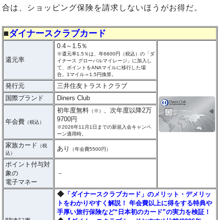
合は、ショッピング保険を請求しないほうがお得だ。
■
ダイナースクラブカード
0.4～1.5％
※還元率1.5％は、年6600円（税込）の「ダ
還元率
イナース グローバルマイレージ」に加入し
て、ポイントをANAマイルに移行した場
合。1マイル＝1.5円換算。
発行元
三井住友トラストクラブ
国際ブランド
Diners Club
初年度無料
、次年度以降2万
（※）
9700円
年会費
（税込）
※2026年11月1日までの新規入会キャンペ
ーン適用時。
家族カード
（税
あり
（年会費5500円）
込）
ポイント付与対
象の
－
電子マネー
◆
「ダイナースクラブカード」のメリット・デメリッ
トをわかりやすく解説！ 年会費以上に得をする特典や
手厚い旅行保険など“日本初のカード”の実力を検証！