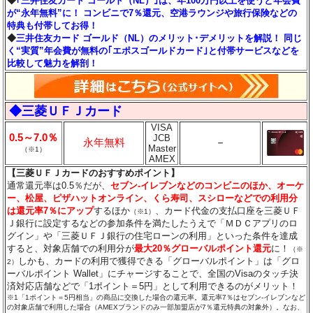
◆
｢三井住友カード ゴールド（NL）｣は、年100万円以上を使うと年会費
が“永年無料”に！ コンビニで7％還元、空港ラウンジや旅行保険などの
特典も付帯してお得！
◆
三井住友カード ゴールド（NL）のメリット･デメリットを解説！ 同じ
く“実質”年会費が無料の｢エポスゴールドカード｣と付帯サービスなどを
比較して魅力を解剖！
◆三菱ＵＦＪカード
VISA
0.5～7.0％
JCB
永年無料
－
Master
（※1）
AMEX
【三菱ＵＦＪカードのおすすめポイント】
通常還元率は0.5％だが、
セブン‐イレブンなどのコンビニのほか、オーケ
ー、松屋、ピザハットオンライン、くら寿司、スシローなどでの利用分
は還元率7％にアップ
するほか
、カード代金の支払口座を三菱ＵＦ
（※1）
Ｊ銀行に設定するなどの参加条件を満たしたうえで「ＭＤＣアプリのロ
グイン」や「三菱ＵＦＪ銀行の住宅ローンの利用」といった条件を達成
すると、対象店舗での利用分が
最大20％グローバルポイント還元
に！
（※
しかも、カードの利用で獲得できる「グローバルポイント」は「グロ
2）
ーバルポイント Wallet」にチャージすることで、全国のVisaのタッチ決
済対応店舗などで「1ポイント＝5円」として利用できるのがメリット！
※1「1ポイント＝5円相当」の商品に交換した場合の還元率。還元率7％はセブン‐イレブンなど
の対象店舗で利用した場合（AMEXブランドのみ一部加盟店が7％還元特典の対象外）。なお、