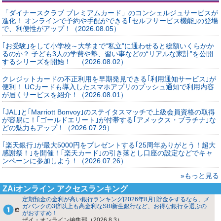
「ダイナースクラブ プレミアムカード」のコンシェルジュサービスが
進化！ オンラインで予約や手配ができる｢セルフサービス機能｣の登場
で、利便性がアップ！（2026.08.05）
｢お受験｣をして小学校～大学まで“私立”に通わせると総額いくらかか
るのか？ 子ども3人の学費や塾、習い事などの“リアルな家計”を公開
するシリーズを開始！ （2026.08.02）
クレジットカードの不正利用を早期発見できる｢利用通知サービス｣が
便利！ UCカードも導入したスマホアプリのプッシュ通知で利用内容
が届くサービスを紹介！（2026.08.01）
｢JAL｣と｢Marriott Bonvoy｣のステイタスマッチで上級会員資格の取得
が容易に！｢ゴールドエリート｣が付帯する｢アメックス・プラチナ｣な
どの魅力もアップ！（2026.07.29）
｢楽天銀行｣が最大5000円をプレゼントする｢25周年ありがとう！超大
感謝祭！｣を開催！｢楽天カード｣の引き落とし口座の設定などでキャ
ンペーンに参加しよう！（2026.07.26）
»もっと見る
ZAiオンライン アクセスランキング
定期預金の金利が高い銀行ランキング[2026年8月] 貯金をするなら、メ
ガバンクの3倍以上も高金利なSBI新生銀行など、お得な銀行を選ぶの
がおすすめ！
ザイ・オンライン編集部（2026.8.3）