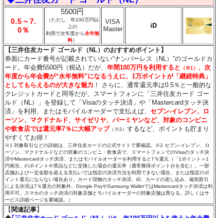
5500円
0.5～7.
（ただし、年100万円以
VISA
iD
上の
Master
0％
利用で次年度から
永年無
料
）
【三井住友カード ゴールド（NL）のおすすめポイント】
券面にカード番号が記載されていない“ナンバーレス（NL）”のゴールドカ
ード。年会費5500円（税込）だが、
年間100万円を利用すると
、次
（※1）
年度から年会費が“永年無料”になるうえに、1万ポイントが「継続特典」
としてもらえるのが大きな魅力
！ さらに、通常還元率は0.5％と一般的な
クレジットカードと同等だが、スマートフォンに「三井住友カード ゴー
ルド（NL）」を登録して「Visaのタッチ決済」や「Mastercardタッチ決
済」を利用、またはモバイルオーダーで支払えば、
セブン‐イレブン、ロ
ーソン、マクドナルド、サイゼリヤ、バーミヤンなど、対象のコンビニ
や飲食店では還元率7％に大幅アップ
するなど、ポイントも貯まり
（※2）
やすくてお得！
※1 対象取引などの詳細は、三井住友カードの公式サイトで要確認。※2 セブン‐イレブン、ロ
ーソン、マクドナルドなどの対象のコンビニ・飲食店で、スマートフォンでのVisaのタッチ決
済やMastercardタッチ決済、またはモバイルオーダーを利用すると7％還元（「1ポイント＝1
円相当」のポイントや景品などに交換した場合の還元率（通常獲得ポイント分を含む）。一部
店舗および一定金額を超える支払いでは指定の決済方法を利用できない場合、または指定のポ
イント還元にならない場合あり。カード現物のタッチ決済、iD、カードの差し込み、磁気取引
による決済は7％還元の対象外。Google PayやSamsung WalletではMastercardタッチ決済は利
用不可。スマホのタッチ決済の対象店舗とモバイルオーダーの対象店舗は異なる。詳しくはサ
ービス詳細ページを要確認。）
【
関連記事
】