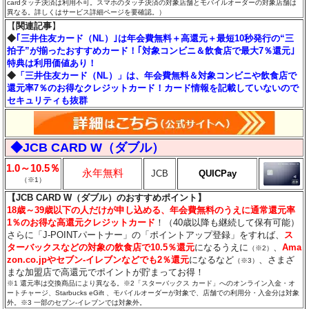
cardタッチ決済は利用不可。スマホのタッチ決済の対象店舗とモバイルオーダーの対象店舗は
異なる。詳しくはサービス詳細ページを要確認。）
【
関連記事
】
◆
｢三井住友カード（NL）｣は年会費無料＋高還元＋最短10秒発行の“三
拍子”が揃ったおすすめカード！｢対象コンビニ＆飲食店で最大7％還元｣
特典は利用価値あり！
◆
「三井住友カード（NL）」は、年会費無料＆対象コンビニや飲食店で
還元率7％のお得なクレジットカード！カード情報を記載していないので
セキュリティも抜群
◆JCB CARD W（ダブル）
1.0～10.5％
永年無料
JCB
QUICPay
（※1）
【JCB CARD W（ダブル）のおすすめポイント】
18歳～39歳以下の人だけが申し込める、年会費無料のうえに通常還元率
1％のお得な高還元クレジットカード
！（40歳以降も継続して保有可能）
さらに「J-POINTパートナー」の「ポイントアップ登録」をすれば、
ス
ターバックスなどの対象の飲食店で10.5％還元
になるうえに
、
Ama
（※2）
zon.co.jpやセブン‐イレブンなどでも2％還元
になるなど
、さまざ
（※3）
まな加盟店で高還元でポイントが貯まってお得！
※1 還元率は交換商品により異なる。※2「スターバックス カード」へのオンライン入金・オ
ートチャージ、Starbucks eGift 、モバイルオーダーが対象で、店舗での利用分・入金分は対象
外。※3 一部のセブン‐イレブンでは対象外。