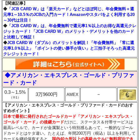
【関連記事】
◆
「JCB CARD W」は「楽天カード」などとほぼ同じ、年会費無料＋還
元率1～10.5％のJCBの入門カード！Amazonやスタバをよく利用する20
～30代は注目！
◆
「JCB CARD W」は、年会費無料で還元率1％以上のお得な高還元クレ
ジットカード！「JCB CARD W」のメリット・デメリットを他のカード
と比較して検証！
◆
JCB CARD W（ダブル）のメリットを解説！「年会費無料」「常に還
元率1.0％以上」「ポイントの使い勝手が良い」と三拍子そろった高還元
クレジットカード！
◆アメリカン・エキスプレス・ゴールド・プリファ
ード・カード
0.3～1.5%
3万9600円
－
AMEX
（※1）
【アメリカン・エキスプレス・ゴールド・プリファード・カードのおす
すめポイント】
日本で最初に発行されたゴールドカード「アメリカン・エキスプレス・
ゴールド・カード」の後継カード
だけに、ステータス＆付帯サービスは
最高レベルで、カードが金属製という特別感もあって、一般的なゴール
ドカードとはケタ違い。たとえば、年間200万円（税込）以上を利用して
カードを継続保有すると、
国内40カ所以上の高級ホテルに無料宿泊でき