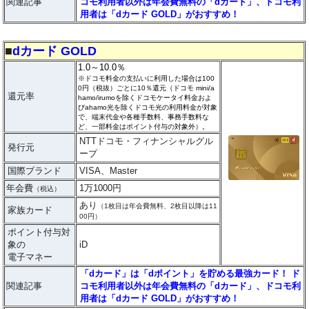
関連記事
コモ利用者以外は年会費無料の「dカード」、ドコモ利
用者は「dカード GOLD」がおすすめ！
■
dカード GOLD
1.0～10.0％
※ドコモ料金の支払いに利用した場合は100
0円（税抜）ごとに10％還元（ドコモ mini/a
還元率
hamo/irumoを除くドコモケータイ料金およ
びahamo光を除くドコモ光の利用料金が対象
で、端末代金や各種手数料、事務手数料な
ど、一部料金はポイント付与の対象外）。
NTTドコモ・フィナンシャルグル
発行元
ープ
国際ブランド
VISA、Master
年会費
1万1000円
（税込）
あり
（1枚目は年会費無料、2枚目以降は11
家族カード
00円）
ポイント付与対
象の
iD
電子マネー
「dカード」は「dポイント」を貯める最強カード！ ド
関連記事
コモ利用者以外は年会費無料の「dカード」、ドコモ利
用者は「dカード GOLD」がおすすめ！