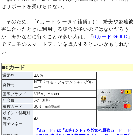
はサポートを受けられない。
そのため、「dカード ケータイ補償」は、紛失や盗難被
害に合ったときに利用する場合が多いのではないだろう
か。海外などに行くことが多い人は、「
dカード GOLD
」
でドコモのスマートフォンを購入するといいかもしれな
い。
■
dカード
還元率
1.0％
NTTドコモ・フィナンシャルグル
発行元
ープ
国際ブランド
VISA、Master
年会費
永年無料
家族カード
あり
（年会費無料）
ポイント付与対
象の
iD
電子マネー
「dカード」は「dポイント」を貯める最強カード！ ド