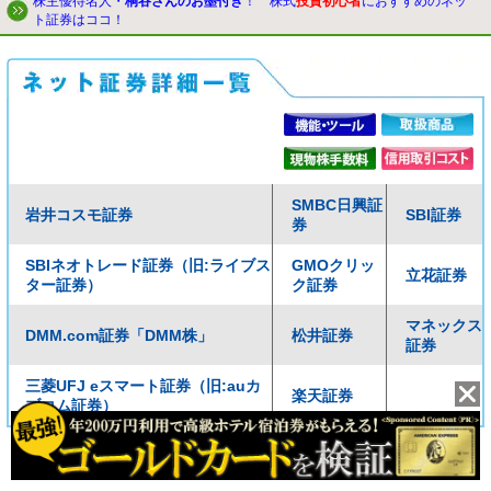
株主優待名人・
桐谷さんのお墨付き
！ 株式
投資初心者
におすすめのネッ
ト証券はココ！
SMBC日興証
岩井コスモ証券
SBI証券
券
SBIネオトレード証券（旧:ライブス
GMOクリッ
立花証券
ター証券）
ク証券
マネックス
DMM.com証券「DMM株」
松井証券
証券
三菱UFJ eスマート証券（旧:auカ
楽天証券
ブコム証券）
»ネット証券比較へ