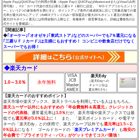
Apple PayはQUICPayでの利用が対象（Apple PayとQUICPayはMastercardまたはVisaのみ利
用可能）。※2「カード代金の支払口座を三菱ＵＦＪ銀行に設定」「ＭＤＣアプリからエントリ
ー」という2つの参加条件を満たすと、ポイントアップ条件の達成状況に応じて対象店舗での還
元率が最大20％にアップ（AMEXブランドのみ一部加盟店が最大20％ポイント還元の対象外。
最大20％ポイント還元には利用金額の上限など、各種条件・留意事項あり。詳細は遷移先の公
式サイトを要確認）。
【関連記事】
◆
｢オーケー｣｢オオゼキ｣｢東武ストア｣などのスーパーでも7％還元になる
｢三菱ＵＦＪカード｣は主婦にもおすすめ！ コンビニや飲食店だけでなく
スーパーでもお得！
◆楽天カード
VISA
楽天Edy
JCB
（楽天Edyへの
1.0～3.0％
永年無料
Master
チャージ分は
AMEX
還元率0.5％）
【楽天カードのおすすめポイント】
楽天市場や楽天ブックス、楽天トラベルを利用している人はもちろん、
楽天ユーザー以外にもおすすめの「年会費無料＆高還元」クレジットカ
ードの代表格
。通常還元率は
1.0％
だが、楽天市場や楽天ブックスでは最
低でも
還元率が3.0％
以上
に！ また、「楽天ポイントカード」や電子マ
ネーの「楽天Edy」との併用で、楽天グループ以外でも
還元率は1.5～2.
0％以上
になる！ ゴールドカードの「
楽天プレミアムカード
」も
格安の
年会費で「プライオリティ・パス」がゲットできてコスパ最強
！