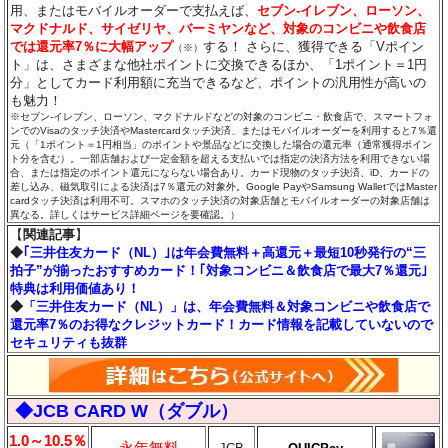
用、またはモバイルオーダーで支払えば、
セブン‐イレブン、ローソン、
マクドナルド、サイゼリヤ、バーミヤンなど、対象のコンビニや飲食店
では還元率7％に大幅アップ
する！ さらに、獲得できる「Vポイン
（※）
ト」は、さまざまな他社ポイントに交換できるほか、「1ポイント＝1円
分」としてカード利用額に充当できるなど、ポイントの汎用性が高いの
も魅力！
※セブン‐イレブン、ローソン、マクドナルドなどの対象のコンビニ・飲食店で、スマートフォ
ンでのVisaのタッチ決済やMastercardタッチ決済、またはモバイルオーダーを利用すると7％還
元（「1ポイント＝1円相当」のポイントや景品などに交換した場合の還元率（通常獲得ポイン
ト分を含む）。一部店舗および一定金額を超える支払いでは指定の決済方法を利用できない場
合、または指定のポイント還元にならない場合あり。カード現物のタッチ決済、iD、カードの
差し込み、磁気取引による決済は7％還元の対象外。Google PayやSamsung WalletではMaster
cardタッチ決済は利用不可。スマホのタッチ決済の対象店舗とモバイルオーダーの対象店舗は
異なる。詳しくはサービス詳細ページを要確認。）
【
関連記事
】
◆
｢三井住友カード（NL）｣は年会費無料＋高還元＋最短10秒発行の“三
拍子”が揃ったおすすめカード！｢対象コンビニ＆飲食店で最大7％還元｣
特典は利用価値あり！
◆
「三井住友カード（NL）」は、年会費無料＆対象コンビニや飲食店で
還元率7％のお得なクレジットカード！カード情報を記載していないので
セキュリティも抜群
◆JCB CARD W（ダブル）
1.0～10.5％
永年無料