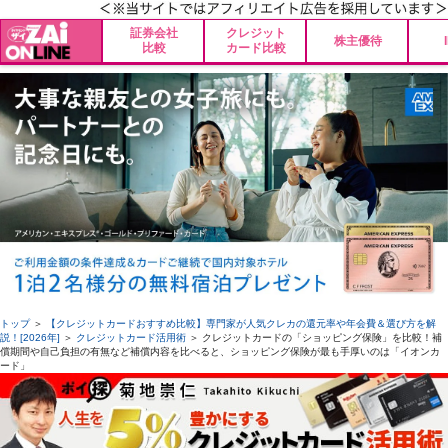
証券会社
クレジット
株主優待
比較
カード比較
トップ
＞
【クレジットカードおすすめ比較】専門家が人気クレカの還元率や年会費＆選び方を解
説！[2026年]
＞
クレジットカード活用術
＞ クレジットカードの「ショッピング保険」を比較！補
償期間や自己負担の有無など補償内容を比べると、ショッピング保険が最も手厚いのは「イオンカ
ード」