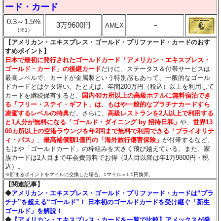
ード・カード
0.3～1.5%
3万9600円
－
AMEX
（※1）
【アメリカン・エキスプレス・ゴールド・プリファード・カードのおす
すめポイント】
日本で最初に発行されたゴールドカード「アメリカン・エキスプレス・
ゴールド・カード」の後継カード
だけに、ステータス＆付帯サービスは
最高レベルで、カードが金属製という特別感もあって、一般的なゴール
ドカードとはケタ違い。たとえば、年間200万円（税込）以上を利用して
カードを継続保有すると、
国内40カ所以上の高級ホテルに無料宿泊でき
る「フリー・ステイ・ギフト」は、もはや一般的なプラチナカードすら
凌駕するレベルの特典
だ。さらに、
高級レストランを2人以上で利用する
と1人分が無料になる「ゴールド・ダイニング by 招待日和」
や、
世界13
00カ所以上の空港ラウンジを年2回まで無料で利用できる「プライオリテ
ィ・パス」
、
最高補償額1億円の「海外旅行傷害保険」
が付帯するなど、
もはや「ゴールドカード」の枠組みを大きく飛び越えている。また、家
族カードは2人目まで年会費無料でお得（3人目以降は年1万9800円・税
込）。
※貯まるポイントをマイルに交換した場合。1マイル＝1.5円換算。
【関連記事】
◆
アメリカン・エキスプレス・ゴールド・プリファード・カードは“プラ
チナ”を超える“ゴールド”！ 日本初のゴールドカードを受け継ぐ「新生
ゴールド」を解説！
◆
【アメリカン・エキスプレス・カードを一覧で比較】アメックスが発