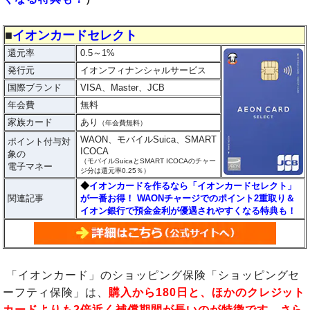
■
イオンカードセレクト
還元率
0.5～1%
発行元
イオンフィナンシャルサービス
国際ブランド
VISA、Master、JCB
年会費
無料
家族カード
あり
（年会費無料）
WAON、モバイルSuica、SMART
ポイント付与対
ICOCA
象の
（モバイルSuicaとSMART ICOCAのチャー
電子マネー
ジ分は還元率0.25％）
◆
イオンカードを作るなら「イオンカードセレクト」
関連記事
が一番お得！ WAONチャージでのポイント2重取り＆
イオン銀行で預金金利が優遇されやすくなる特典も！
「イオンカード」のショッピング保険「ショッピングセ
ーフティ保険」は、
購入から180日と、ほかのクレジット
カードよりも2倍近く補償期間が長いのが特徴です。さら