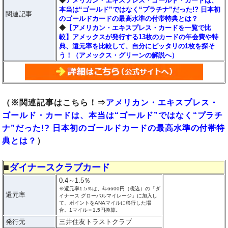
◆
アメリカン・エキスプレス・ゴールド・カードは、
本当は“ゴールド”ではなく“プラチナ”だった!? 日本初
関連記事
のゴールドカードの最高水準の付帯特典とは？
◆
【アメリカン・エキスプレス・カードを一覧で比
較】アメックスが発行する13枚のカードの年会費や特
典、還元率を比較して、自分にピッタリの1枚を探そ
う！（アメックス・グリーンの解説へ）
（※関連記事はこちら！⇒
アメリカン・エキスプレス・
ゴールド・カードは、本当は“ゴールド”ではなく“プラチ
ナ”だった!? 日本初のゴールドカードの最高水準の付帯特
典とは？
）
■
ダイナースクラブカード
0.4～1.5％
※還元率1.5％は、年6600円（税込）の「ダ
還元率
イナース グローバルマイレージ」に加入し
て、ポイントをANAマイルに移行した場
合。1マイル＝1.5円換算。
発行元
三井住友トラストクラブ