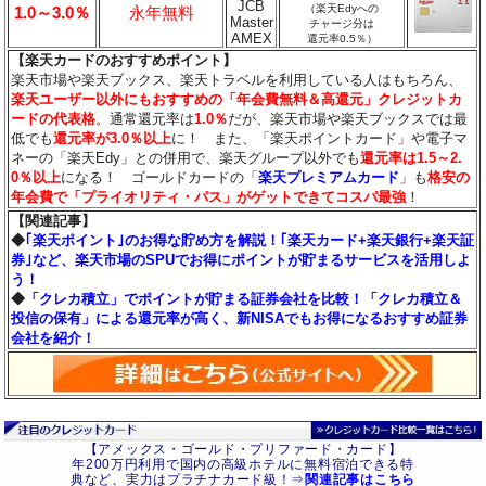
JCB
（楽天Edyへの
1.0～3.0％
永年無料
Master
チャージ分は
AMEX
還元率0.5％）
【楽天カードのおすすめポイント】
楽天市場や楽天ブックス、楽天トラベルを利用している人はもちろん、
楽天ユーザー以外にもおすすめの「年会費無料＆高還元」クレジットカ
ードの代表格
。通常還元率は
1.0％
だが、楽天市場や楽天ブックスでは最
低でも
還元率が3.0％
以上
に！ また、「楽天ポイントカード」や電子マ
ネーの「楽天Edy」との併用で、楽天グループ以外でも
還元率は1.5～2.
0％以上
になる！ ゴールドカードの「
楽天プレミアムカード
」も
格安の
年会費で「プライオリティ・パス」がゲットできてコスパ最強
！
【関連記事】
◆
｢楽天ポイント｣のお得な貯め方を解説！｢楽天カード+楽天銀行+楽天証
券｣など、楽天市場のSPUでお得にポイントが貯まるサービスを活用しよ
う！
◆
「クレカ積立」でポイントが貯まる証券会社を比較！「クレカ積立＆
投信の保有」による還元率が高く、新NISAでもお得になるおすすめ証券
会社を紹介！
【アメックス・ゴールド・プリファード・カード】
年200万円利用で国内の高級ホテルに無料宿泊できる特
典など、実力はプラチナカード級！⇒
関連記事はこちら