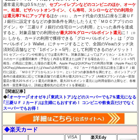
通常還元率は0.5％だが、
セブン‐イレブンなどのコンビニのほか、オーケ
ー、松屋、ピザハットオンライン、くら寿司、スシローなどでの利用分
は還元率7％にアップする
ほか
、カード代金の支払口座を三菱ＵＦ
（※1）
Ｊ銀行に設定するなどの参加条件を満たしたうえで「ＭＤＣアプリのロ
グイン」や「三菱ＵＦＪ銀行の住宅ローンの利用」といった条件を達成
すると、対象店舗での利用分が
最大20％グローバルポイント還元
に！
（※
しかも、カードの利用で獲得できる「グローバルポイント」は「グロ
2）
ーバルポイント Wallet」にチャージすることで、全国のVisaのタッチ決
済対応店舗などで「1ポイント＝5円」として利用できるのがメリット！
※1 セブン‐イレブンや松屋などでは還元率7％。対象店舗によってはアメリカン・エキスプレ
スのカードは優遇対象外（予告なく内容を変更または終了する場合あり）。「1ポイント＝5円
相当」の商品に交換した場合の還元率。Apple PayはQUICPayでの利用が対象（Apple PayとQ
UICPayはMastercardまたはVisaのみ利用可能）。※2「カード代金の支払口座を三菱ＵＦＪ銀
行に設定」「ＭＤＣアプリからエントリー」という2つの参加条件を満たすと、ポイントアップ
条件の達成状況に応じて対象店舗での還元率が最大20％にアップ（AMEXブランドのみ一部加
盟店が最大20％ポイント還元の対象外。最大20％ポイント還元には利用金額の上限など、各種
条件・留意事項あり。詳細は遷移先の公式サイトを要確認）。
【関連記事】
◆
｢オーケー｣｢オオゼキ｣｢東武ストア｣などのスーパーでも7％還元になる
｢三菱ＵＦＪカード｣は主婦にもおすすめ！ コンビニや飲食店だけでなく
スーパーでもお得！
◆楽天カード
VISA
楽天Edy