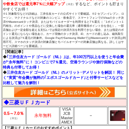
や飲食店では還元率7％に大幅アップ
するなど、ポイントも貯まり
（※2）
やすくてお得！
※1 対象取引などの詳細は、三井住友カードの公式サイトで要確認。※2 セブン‐イレブン、ロ
ーソン、マクドナルドなどの対象のコンビニ・飲食店で、スマートフォンでのVisaのタッチ決
済やMastercardタッチ決済、またはモバイルオーダーを利用すると7％還元（「1ポイント＝1
円相当」のポイントや景品などに交換した場合の還元率（通常獲得ポイント分を含む）。一部
店舗および一定金額を超える支払いでは指定の決済方法を利用できない場合、または指定のポ
イント還元にならない場合あり。カード現物のタッチ決済、iD、カードの差し込み、磁気取引
による決済は7％還元の対象外。Google PayやSamsung WalletではMastercardタッチ決済は利
用不可。スマホのタッチ決済の対象店舗とモバイルオーダーの対象店舗は異なる。詳しくはサ
ービス詳細ページを要確認。）
【
関連記事
】
◆
｢三井住友カード ゴールド（NL）｣は、年100万円以上を使うと年会費
が“永年無料”に！ コンビニで7％還元、空港ラウンジや旅行保険などの
特典も付帯してお得！
◆
三井住友カード ゴールド（NL）のメリット･デメリットを解説！ 同じ
く“実質”年会費が無料の｢エポスゴールドカード｣と付帯サービスなどを
比較して魅力を解剖！
◆三菱ＵＦＪカード
VISA
0.5～7.0％
JCB
永年無料
－
Master
（※1）
AMEX
【三菱ＵＦＪカードのおすすめポイント】