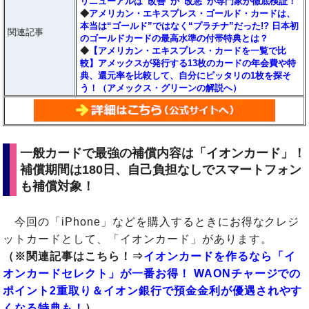
リニューアルは“改善”か“改悪”か専門家が徹底検証！
◆
アメリカン・エキスプレス・ゴールド・カードは、
本当は“ゴールド”ではなく“プラチナ”だった!? 日本初
関連記事
のゴールドカードの最高水準の付帯特典とは？
◆
【アメリカン・エキスプレス・カードを一覧で比
較】アメックスが発行する13枚のカードの年会費や特
典、還元率を比較して、自分にピッタリの1枚を探そ
う！（アメックス・グリーンの解説へ）
一般カードで最強の補償内容は「イオンカード」！
補償期間は180日、自己負担なしでスマートフォン
も補償対象！
今回の「iPhone」などを購入するときにお得なクレジ
ットカードとして、「イオンカード」があります。
（※関連記事はこちら！⇒
イオンカードを作るなら「イ
オンカードセレクト」が一番お得！ WAONチャージでの
ポイント2重取り＆イオン銀行で預金金利が優遇されやす
くなる特典も！
）