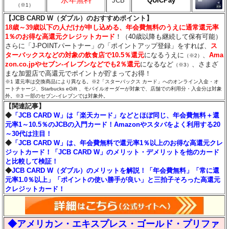
JCB
QUICPay
（※1）
【JCB CARD W（ダブル）のおすすめポイント】
18歳～39歳以下の人だけが申し込める、年会費無料のうえに通常還元率
1％のお得な高還元クレジットカード
！（40歳以降も継続して保有可能）
さらに「J-POINTパートナー」の「ポイントアップ登録」をすれば、
ス
ターバックスなどの対象の飲食店で10.5％還元
になるうえに
、
Ama
（※2）
zon.co.jpやセブン‐イレブンなどでも2％還元
になるなど
、さまざ
（※3）
まな加盟店で高還元でポイントが貯まってお得！
※1 還元率は交換商品により異なる。※2「スターバックス カード」へのオンライン入金・オ
ートチャージ、Starbucks eGift 、モバイルオーダーが対象で、店舗での利用分・入金分は対象
外。※3 一部のセブン‐イレブンでは対象外。
【関連記事】
◆
「JCB CARD W」は「楽天カード」などとほぼ同じ、年会費無料＋還
元率1～10.5％のJCBの入門カード！Amazonやスタバをよく利用する20
～30代は注目！
◆
「JCB CARD W」は、年会費無料で還元率1％以上のお得な高還元クレ
ジットカード！「JCB CARD W」のメリット・デメリットを他のカード
と比較して検証！
◆
JCB CARD W（ダブル）のメリットを解説！「年会費無料」「常に還
元率1.0％以上」「ポイントの使い勝手が良い」と三拍子そろった高還元
クレジットカード！
◆アメリカン・エキスプレス・ゴールド・プリファ