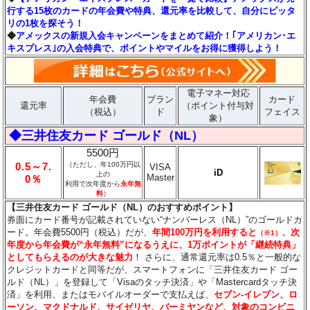
行する15枚のカードの年会費や特典、還元率を比較して、自分にピッタ
リの1枚を探そう！
◆
アメックスの新規入会キャンペーンをまとめて紹介！｢アメリカン･エ
キスプレス｣の入会特典で、ポイントやマイルをお得に獲得しよう！
電子マネー対応
年会費
ブラン
カード
還元率
（ポイント付与対
（税込）
ド
フェイス
象）
◆三井住友カード ゴールド（NL）
5500円
0.5～7.
（ただし、年100万円以
VISA
iD
上の
Master
0％
利用で次年度から
永年無
料
）
【三井住友カード ゴールド（NL）のおすすめポイント】
券面にカード番号が記載されていない“ナンバーレス（NL）”のゴールドカ
ード。年会費5500円（税込）だが、
年間100万円を利用すると
、次
（※1）
年度から年会費が“永年無料”になるうえに、1万ポイントが「継続特典」
としてもらえるのが大きな魅力
！ さらに、通常還元率は0.5％と一般的な
クレジットカードと同等だが、スマートフォンに「三井住友カード ゴー
ルド（NL）」を登録して「Visaのタッチ決済」や「Mastercardタッチ決
済」を利用、またはモバイルオーダーで支払えば、
セブン‐イレブン、ロ
ーソン、マクドナルド、サイゼリヤ、バーミヤンなど、対象のコンビニ