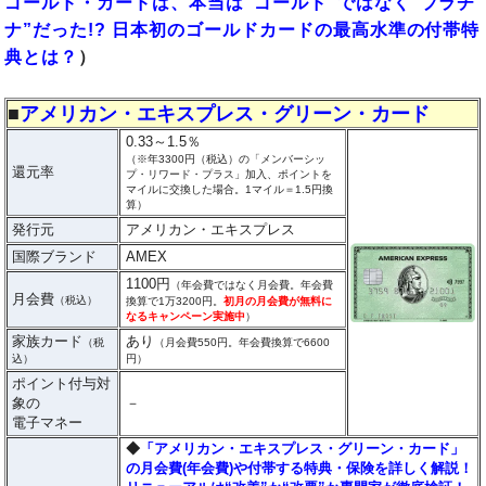
ゴールド・カードは、本当は“ゴールド”ではなく“プラチ
ナ”だった!? 日本初のゴールドカードの最高水準の付帯特
典とは？
）
■
アメリカン・エキスプレス・グリーン・カード
0.33～1.5％
（※年3300円（税込）の「メンバーシッ
還元率
プ・リワード・プラス」加入、ポイントを
マイルに交換した場合。1マイル＝1.5円換
算）
発行元
アメリカン・エキスプレス
国際ブランド
AMEX
1100円
（年会費ではなく月会費。年会費
月会費
（税込）
換算で1万3200円。
初月の月会費が無料に
なるキャンペーン実施中
）
家族カード
あり
（税
（月会費550円。年会費換算で6600
込）
円）
ポイント付与対
象の
－
電子マネー
◆
「アメリカン・エキスプレス・グリーン・カード」
の月会費(年会費)や付帯する特典・保険を詳しく解説！