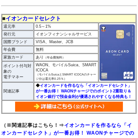
■
イオンカードセレクト
還元率
0.5～1%
発行元
イオンフィナンシャルサービス
国際ブランド
VISA、Master、JCB
年会費
無料
家族カード
あり
（年会費無料）
WAON、モバイルSuica、SMART
ポイント付与対
ICOCA
象の
（モバイルSuicaとSMART ICOCAのチャー
電子マネー
ジ分は還元率0.25％）
◆
イオンカードを作るなら「イオンカードセレクト」
関連記事
が一番お得！ WAONチャージでのポイント2重取り＆
イオン銀行で預金金利が優遇されやすくなる特典も！
（※関連記事はこちら！⇒
イオンカードを作るなら「イ
オンカードセレクト」が一番お得！ WAONチャージでの