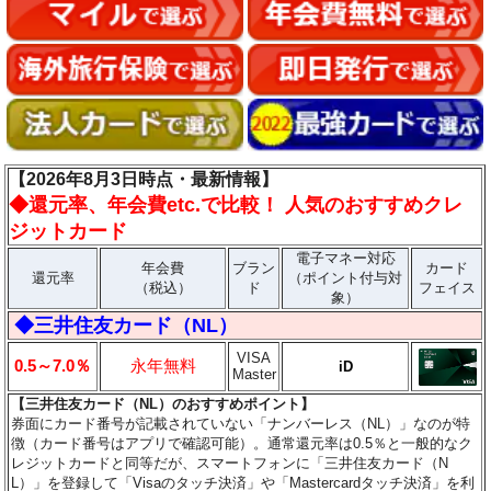
【2026年8月3日時点・最新情報】
◆
還元率、年会費etc.で比較！ 人気のおすすめクレ
ジットカード
電子マネー対応
年会費
ブラン
カード
還元率
（ポイント付与対
（税込）
ド
フェイス
象）
◆三井住友カード（NL）
VISA
0.5～7.0％
永年無料
iD
Master
【三井住友カード（NL）のおすすめポイント】
券面にカード番号が記載されていない「ナンバーレス（NL）」なのが特
徴（カード番号はアプリで確認可能）。通常還元率は0.5％と一般的なク
レジットカードと同等だが、スマートフォンに「三井住友カード（N
L）」を登録して「Visaのタッチ決済」や「Mastercardタッチ決済」を利