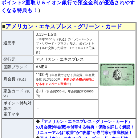
ポイント2重取り＆イオン銀行で預金金利が優遇されやす
くなる特典も！
）
■
アメリカン・エキスプレス・グリーン・カード
0.33～1.5％
（※年3300円（税込）の「メンバーシッ
還元率
プ・リワード・プラス」加入、ポイントを
マイルに交換した場合。1マイル＝1.5円換
算）
発行元
アメリカン・エキスプレス
国際ブランド
AMEX
1100円
（年会費ではなく月会費。年会費
月会費
（税込）
換算で1万3200円。
初月の月会費が無料に
なるキャンペーン実施中
）
家族カード
あり
（税
（月会費550円。年会費換算で6600
込）
円）
ポイント付与対
象の
－
電子マネー
◆
「アメリカン・エキスプレス・グリーン・カード」
の月会費(年会費)や付帯する特典・保険を詳しく解説！
リニューアルは“改善”か“改悪”か専門家が徹底検証！