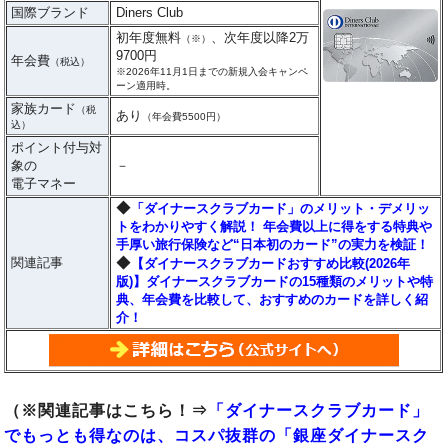
国際ブランド
Diners Club
初年度無料
、次年度以降2万
（※）
9700円
年会費
（税込）
※2026年11月1日までの新規入会キャンペ
ーン適用時。
家族カード
（税
あり
（年会費5500円）
込）
ポイント付与対
象の
－
電子マネー
◆
「ダイナースクラブカード」のメリット・デメリッ
トをわかりやすく解説！ 年会費以上に得をする特典や
手厚い旅行保険など“日本初のカード”の実力を検証！
◆
関連記事
【ダイナースクラブカードおすすめ比較(2026年
版)】ダイナースクラブカードの15種類のメリットや特
典、年会費を比較して、おすすめのカードを詳しく紹
介！
（※関連記事はこちら！⇒
「ダイナースクラブカード」
でもっとも得なのは、コスパ抜群の「銀座ダイナースク