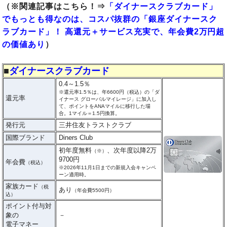
（※関連記事はこちら！⇒
「ダイナースクラブカード」
でもっとも得なのは、コスパ抜群の「銀座ダイナースク
ラブカード」！ 高還元＋サービス充実で、年会費2万円超
の価値あり
）
■
ダイナースクラブカード
0.4～1.5％
※還元率1.5％は、年6600円（税込）の「ダ
還元率
イナース グローバルマイレージ」に加入し
て、ポイントをANAマイルに移行した場
合。1マイル＝1.5円換算。
発行元
三井住友トラストクラブ
国際ブランド
Diners Club
初年度無料
、次年度以降2万
（※）
9700円
年会費
（税込）
※2026年11月1日までの新規入会キャンペ
ーン適用時。
家族カード
（税
あり
（年会費5500円）
込）
ポイント付与対
象の
－
電子マネー