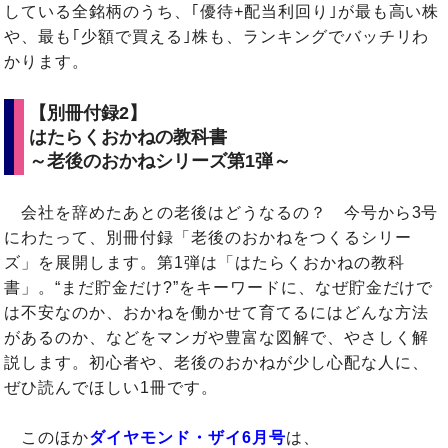
している全銘柄のうち、｢優待+配当利回り｣が最も高い株
や、最も｢少額で買える｣株も、ランキングでバッチリわ
かります。
【別冊付録2】
はたらくおかねの教科書
～老後のおかねシリーズ第1弾～
会社を辞めたあとの老後はどうなるの？ 今号から3号
にわたって、別冊付録「老後のおかねをつくるシリー
ズ」を展開します。第1弾は「はたらくおかねの教科
書」。“まだ貯金だけ?”をキーワードに、なぜ貯金だけで
は不安なのか、おかねを働かせて育てるにはどんな方法
があるのか、などをマンガや豊富な図解で、やさしく解
説します。初心者や、老後のおかねが少し心配な人に、
ぜひ読んでほしい1冊です。
このほか
ダイヤモンド・ザイ6月号
は、