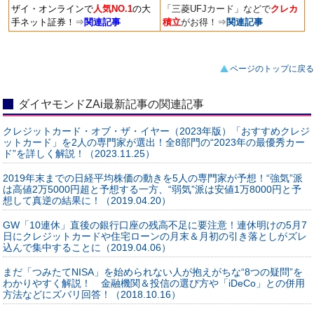
ザイ・オンラインで
人気NO.1
の大
「三菱UFJカード」などで
クレカ
手ネット証券！
⇒
関連記事
積立
がお得！
⇒
関連記事
ページのトップに戻る
ダイヤモンドZAi最新記事の関連記事
クレジットカード・オブ・ザ・イヤー（2023年版）「おすすめクレジ
ットカード」を2人の専門家が選出！全8部門の“2023年の最優秀カー
ド”を詳しく解説！（2023.11.25）
2019年末までの日経平均株価の動きを5人の専門家が予想！“強気”派
は高値2万5000円超と予想する一方、“弱気”派は安値1万8000円と予
想して真逆の結果に！（2019.04.20）
GW「10連休」直後の銀行口座の残高不足に要注意！連休明けの5月7
日にクレジットカードや住宅ローンの月末＆月初の引き落としがズレ
込んで集中することに（2019.04.06）
まだ「つみたてNISA」を始められない人が抱えがちな“8つの疑問”を
わかりやすく解説！ 金融機関＆投信の選び方や「iDeCo」との併用
方法などにズバリ回答！（2018.10.16）