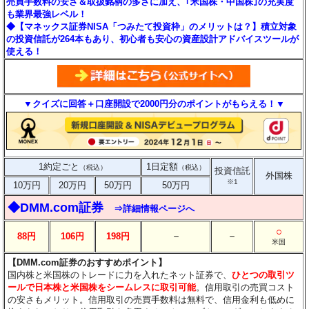
売買手数料の安さ＆取扱銘柄の多さに加え、｢米国株・中国株｣の充実度
も業界最強レベル！
◆【マネックス証券NISA「つみたて投資枠」のメリットは？】積立対象
の投資信託が264本もあり、初心者も安心の資産設計アドバイスツールが
使える！
▼クイズに回答＋口座開設で2000円分のポイントがもらえる！▼
1約定ごと
1日定額
（税込）
（税込）
投資信託
外国株
※1
10万円
20万円
50万円
50万円
◆DMM.com証券
⇒詳細情報ページへ
○
－
－
88円
106円
198円
米国
【DMM.com証券のおすすめポイント】
国内株と米国株のトレードに力を入れたネット証券で、
ひとつの取引ツ
ールで日本株と米国株をシームレスに取引可能
。信用取引の売買コスト
の安さもメリット。信用取引の売買手数料は無料で、信用金利も低めに