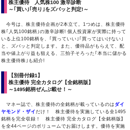
株主優待 人気株100 激辛診断
～｢買い｣｢売り｣をズバッと判定!～
今号は、株主優待企画が2本立て。1つめは、株主優待
株｢人気100銘柄｣の激辛診断! 個人投資家が実際に持って
いる上位100銘柄を、｢買っていい｣｢買ってはいけない｣
と、ズバッと判定します。また、優待品がもらえて、配
当や値上がり益も狙える、三拍子そろった｢本当に儲かる
株主優待株｣も紹介!
【別冊付録1】
株主優待 完全カタログ【全銘柄版】
～1495銘柄ぜんぶ載せ！～
マネー誌で、株主優待の全銘柄が載っているのは
ダイ
ヤモンド・ザイ
だけ！ 株主優待を実施している全1495
銘柄を完全収録！ 株主優待 完全カタログ【全銘柄版】
を全44ページのボリュームでお届けします。優待を実施