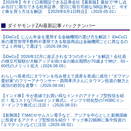
【2026年】今すぐ口座開設できる証券会社【最新版】最短で“申し込
み当日”に取引できる松井証券、翌日に取引可能なSBI証券など、今す
ぐ株を買う方法を解説 【2026年6月1日時点】（2026.05.01）
ダイヤモンドZAi最新記事 バックナンバー
【iDeCo】じぶん年金を運用する金融機関の選び方を解説！ iDeCo口
座の運営管理手数料や運用できる取扱商品は金融機関ごとに異なるの
でよく吟味して選ぼう（2026.08.06）
【iDeCo】2026年12月に改正される“3つのポイント”を解説！会社員
の積立可能額が大幅アップ＆掛け金の拠出期間が70歳まで伸び、50～
60代のメリット拡大（2026.08.05）
わらしべ長者式にタワマンを住み替えて資産を形成に成功！“タワマン
愛好家“のフリーアナウンサー・西岡孝洋さんにタワマン投資の魅力と
成功の鉄則を直撃！（2026.08.04）
【インド株】今が底値でお買い得なインドのアクティブ型投信を紹
介！ 低コストな｢iTrustインド株式｣、インフラ特化型の｢HSBCイン
ド･インフラ株式｣に注目！（2026.08.03）
【新興国】TSMCやサムスン電子など、アジアを中心とした新興国株
に投資するアクティブ型投信を紹介！ テック株22銘柄に集中投資の
｢エマテック｣などに注目（2026.08.02）