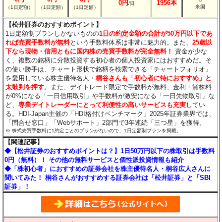
0円
1956本
/日
米国
（1日定額）
（1日定額）
（1日定額）
【松井証券のおすすめポイント】
1日定額制プランしかないものの
1日の約定金額の合計が50万円以下であ
れば売買手数料が無料
という手数料体系は非常に魅力的。また、
25歳以
下なら現物・信用ともに国内株の売買手数料が完全無料！
資金が少な
く、複数の銘柄に分散投資する初心者の個人投資家にはおすすめだ。そ
の使い勝手は、チャート形状で銘柄を検索できる「チャートフォリオ」
を愛用している株主優待名人・
桐谷さんも「初心者に特におすすめ」と
太鼓判を押す
。また、デイトレード限定で手数料が無料、金利・貸株料
が0%になる「一日信用取引」や手数料が激安になる「一日先物取引」な
ど、
専業デイトレーダーにとって利便性の高いサービスも充実
してい
る。HDI-Japan主催の「HDI格付けベンチマーク」2025年証券業界では、
「問合せ窓口」「Webサポート」2部門で3年連続「三つ星」を獲得。
※ 株式売買手数料に1約定ごとのプランがないので、1日定額制プランを掲載。
【関連記事】
◆【松井証券のおすすめポイントは？】1日50万円以下の株取引は手数料
0円（無料）！ その他の無料サービスと個性派投資情報も紹介
◆「株初心者」におすすめの証券会社を株主優待名人・桐谷広人さんに
聞いてみた！ 桐谷さんがおすすめする証券会社は「松井証券」と「SBI
証券」！