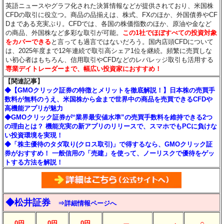
英語ニュースやグラフ化された決算情報などが提供されており、米国株
CFDの取引に役立つ。商品の品揃えは、株式、FXのほか、外国債券やCF
Dまである充実ぶり。CFDでは、各国の株価指数のほか、原油や金など
の商品、外国株など多彩な取引が可能。
この1社でほぼすべての投資対象
をカバーできる
と言っても過言ではないだろう。国内店頭CFDについて
は、2025年度まで12年連続で取引高シェア1位を継続。頻繁に売買しな
い初心者はもちろん、信用取引やCFDなどのレバレッジ取引も活用する
専業デイトレーダーまで、幅広い投資家におすすめ！
【関連記事】
◆【GMOクリック証券の特徴とメリットを徹底解説！】日本株の売買手
数料が無料のうえ、米国株から金まで世界中の商品を売買できるCFDや
高機能アプリが魅力
◆GMOクリック証券が“業界最安値水準”の売買手数料を維持できる2つ
の理由とは？ 機能充実の新アプリのリリースで、スマホでもPCに負けな
い投資環境を実現！
◆「株主優待のタダ取り(クロス取引)」で得するなら、GMOクリック証
券がおすすめ！ 一般信用の「売建」を使って、ノーリスクで優待をゲッ
トする方法を解説！
◆松井証券
⇒詳細情報ページへ
○
0円
0円
0円