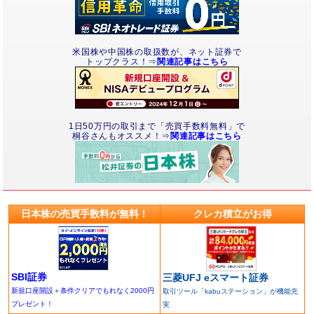
米国株や中国株の取扱数が、ネット証券で
トップクラス！⇒
関連記事はこちら
1日50万円の取引まで「売買手数料無料」で
桐谷さんもオススメ！⇒
関連記事はこちら
日本株の売買手数料が無料！
クレカ積立がお得
SBI証券
三菱UFJ eスマート証券
新規口座開設＋条件クリアでもれなく2000円
取引ツール「kabuステーション」が機能充
プレゼント！
実