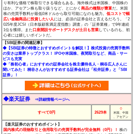
り有利な価格で株取引できる場合もある。海外株式は米国株、中国株の
ほか、アセアン株も取り扱うなど、とにかく
商品の種類が豊富
だ。米国
株の売買手数料が最低0米ドルから取引可能になのも魅力。
低コストで幅
広い金融商品に投資したい人
には、必須の証券会社と言えるだろう。「2
025年度JCSI（日本版顧客満足度指数）調査」の「証券業種」で9年連続
1位を獲得。また
口座開設サポートデスクが土日も営業
しているのも、初
心者には嬉しいポイントだ。
【SBI証券の関連記事】
◆【SBI証券の特徴とおすすめポイントを解説！】株式投資の売買手数料
の安さは業界トップクラス！ IPOや米国株、夜間取引など、商品・サー
ビスも充実
◆「株初心者」におすすめの証券会社を株主優待名人・桐谷広人さんに
聞いてみた！ 桐谷さんがおすすめする証券会社は「松井証券」と「SBI
証券」！
◆楽天証券
⇒詳細情報ページへ
○
すべて0円
2629本
米国、中国
、アセアン
【楽天証券のおすすめポイント】
国内株式の現物取引と信用取引の売買手数料が完全無料（0円）！
株の