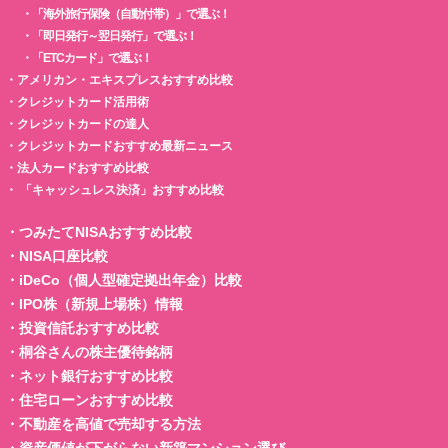
・
「海外旅行保険（自動付帯）」で選ぶ！
・
「即日発行～翌日発行」で選ぶ！
・
「ETCカード」で選ぶ！
・
アメリカン・エキスプレスおすすめ比較
・
クレジットカード活用術
・
クレジットカードの達人
・
クレジットカードおすすめ最新ニュース
・
法人カードおすすめ比較
・
「キャッシュレス決済」おすすめ比較
・
つみたてNISAおすすめ比較
・
NISA口座比較
・
iDeCo（個人型確定拠出年金）比較
・
IPO株（新規上場株）情報
・
投資信託おすすめ比較
・
桐谷さんの株主優待銘柄
・
ネット銀行おすすめ比較
・
住宅ローンおすすめ比較
・
不動産を高値で売却する方法
・
資産価値が下がらない新築マンション選び