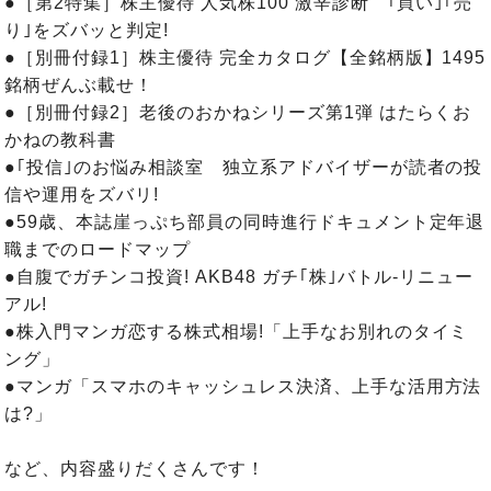
●［第2特集］株主優待 人気株100 激辛診断 ｢買い｣｢売
り｣をズバッと判定!
●［別冊付録1］株主優待 完全カタログ【全銘柄版】1495
銘柄ぜんぶ載せ！
●［別冊付録2］老後のおかねシリーズ第1弾 はたらくお
かねの教科書
●｢投信｣のお悩み相談室 独立系アドバイザーが読者の投
信や運用をズバリ!
●59歳、本誌崖っぷち部員の同時進行ドキュメント定年退
職までのロードマップ
●自腹でガチンコ投資! AKB48 ガチ｢株｣バトル-リニュー
アル!
●株入門マンガ恋する株式相場!「上手なお別れのタイミ
ング」
●マンガ「スマホのキャッシュレス決済、上手な活用方法
は?」
など、内容盛りだくさんです！