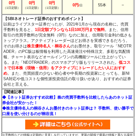
0円
0円
0円
－
0円
55本
/
日
（1日定額）
（1日定額）
（1日定額）
【SBIネオトレード証券のおすすめポイント】
以前はライブスター証券だったが、2021年1月から現在の名称に。売買
手数料を見ると、
1日定額プランなら1日100万円まで無料
。また、信用
取引の売買手数料が完全無料（0円）なのに加え、信用取引金利の低さも
トップクラス。アクティブトレーダーほどお得さを実感できるだろう。
そのお得さは
株主優待名人・桐谷さん
のお墨付き。取引ツール「NEOTR
ADER」のPC版は板情報を利用した高速発注や特殊注文、多彩な気配情
報、チャート表示などオールインワンの高機能ツールに仕上がってい
る。また「NEOTRADER」のスマホアプリ版もリリースされた。
低コス
トで日本株（現物・信用）をアクティブにトレードしたい人におすす
め
。また、売買頻度の少ない初心者や中長期の投資家にとっても、新NI
SA対応や低コストな個性派投資信託の取り扱いがあり、おすすめの証券
会社と言える。
【関連記事】
◆【ネット証券おすすめ比較】株の売買手数料を比較したらあのネット証
券会社が安かった！
◆株主優待名人の桐谷さんお墨付きのネット証券は？ 手数料、使い勝手で
口座を使い分けるのが桐谷流！
※手数料などの情報は定期的に見直しを行っていますが、更新の関係で最新の情報と異なる場合