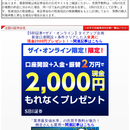
があります。最新情報は各証券会社の公式サイトをご確認ください。売買手数料は、1回の注文
が複数の約定に分かれた場合、同一日であれば約定代金を合算し、1回の注文として計算しま
す。投資信託の取扱数は、各証券会社の投資信託の検索機能をもとに計測しており、実際の購入
可能本数と異なる場合が場合があります。
【SBI証券×ザイ・オンライン】タイアップ企画
新規口座開設＋条件クリアした人
全員に
現金2000円プレゼント！
⇒
関連記事はこちら
「業界最安値水準」の売買手数料が魅力！
桐谷さんも愛用⇒
関連記事はこちら