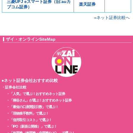
三菱UFJ eスマート証券（旧:auカ
楽天証券
ブコム証券）
»ネット証券比較へ
ザイ・オンラインSiteMap
●ネット証券会社おすすめ比較
・
証券会社比較
・
「人気」で選ぶ！おすすめネット証券
・
「桐谷さん」が選ぶ！おすすめネット証券
・
「最短の口座開設日数」で選ぶ！
・
「現物株手数料」で選ぶ！
・
「信用取引コスト」で選ぶ！
・
「IPO（新規公開株）」で選ぶ！
・
「外国株（米国株・中国株など）」で選ぶ！