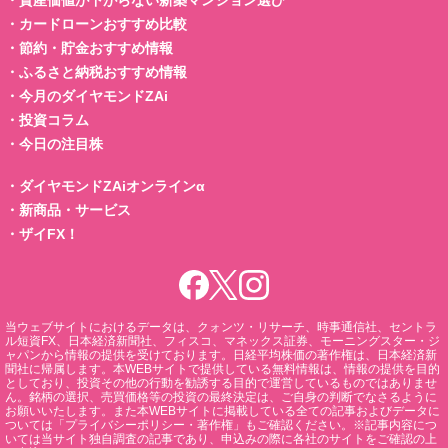
・
カードローンおすすめ比較
・
節約・貯金おすすめ情報
・
ふるさと納税おすすめ情報
・
今月のダイヤモンドZAi
・
投資コラム
・
今日の注目株
・
ダイヤモンドZAiオンラインα
・
新商品・サービス
・
ザイFX！
当ウェブサイトにおけるデータは、クォンツ・リサーチ、時事通信社、セントラ
ル短資FX、日本経済新聞社、フィスコ、マネックス証券、モーニングスター・ジ
ャパンから情報の提供を受けております。日経平均株価の著作権は、日本経済新
聞社に帰属します。本WEBサイトで提供している無料情報は、情報の提供を目的
としており、投資その他の行動を勧誘する目的で運営しているものではありませ
ん。銘柄の選択、売買価格等の投資の最終決定は、ご自身の判断でなさるように
お願いいたします。また本WEBサイトに掲載している全ての記事およびデータに
ついては「プライバシーポリシー・著作権」もご確認ください。※記事内容につ
いては当サイト独自調査の記事であり、申込みの際に各社のサイトをご確認の上