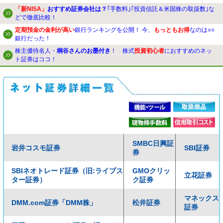
「新NISA」
おすすめ証券会社は？
｢手数料｣｢投資信託＆米国株の取扱数｣な
どで徹底比較！
定期預金の金利が高い
銀行ランキングを公開！ 今、
もっともお得
なのは○○
銀行だった！
株主優待名人・
桐谷さんのお墨付き
！ 株式
投資初心者
におすすめのネッ
ト証券はココ！
SMBC日興証
岩井コスモ証券
SBI証券
券
SBIネオトレード証券（旧:ライブス
GMOクリッ
立花証券
ター証券）
ク証券
マネックス
DMM.com証券「DMM株」
松井証券
証券