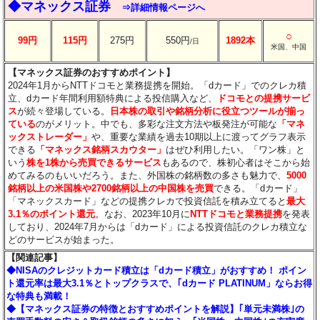
◆マネックス証券
⇒詳細情報ページへ
○
99円
115円
275円
550円
1892本
/日
米国、中国
【マネックス証券のおすすめポイント】
2024年1月からNTTドコモと業務提携を開始。「dカード」でのクレカ積
立、dカード年間利用額特典による投信購入など、
ドコモとの提携サービ
ス
が続々登場している。
日本株の取引や銘柄分析に役立つツールが揃っ
ている
のがメリット。中でも、多彩な注文方法や板発注が可能な
「マネ
ックストレーダー」
や、重要な業績を過去10期以上に渡ってグラフ表示
できる
「マネックス銘柄スカウター」
はぜひ利用したい。「ワン株」と
いう
株を1株から売買できるサービス
もあるので、株初心者はそこから始
めてみるのもいいだろう。また、外国株の銘柄数の多さも魅力で、
5000
銘柄以上の米国株や2700銘柄以上の中国株を売買
できる。「dカード」
「マネックスカード」などの提携クレカで投資信託を積み立てると
最大
3.1％のポイント還元
。なお、2023年10月に
NTTドコモと業務提携
を発表
しており、2024年7月からは「dカード」による投資信託のクレカ積立な
どのサービスが始まった。
【関連記事】
◆NISAのクレジットカード積立は「dカード積立」がおすすめ！ ポイン
ト還元率は最大3.1％とトップクラスで、｢dカード PLATINUM」ならお得
な特典も満載！
◆【マネックス証券の特徴とおすすめポイントを解説】｢単元未満株｣の