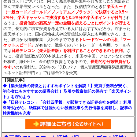
売買コストについては、同じく売買手数料無料を打ち出したSBI証券と
並んで業界最安レベルとなった。また、投信積立のときに
楽天カード
（一般カード／ゴールド／プレミアム／ブラック）で決済すると0.5〜
2％分
、楽天キャッシュで決済すると0.5％分
の楽天ポイントが付与
され
るうえ、
投資信託の残高が一定の金額を超えるごとにポイントが貯まる
ので、長期的に積立投資を考えている人にはおすすめだろう。貯まった
楽天ポイントは、国内現物株式や投資信託の購入にも利用できる。ま
た、取引から情報収集、入出金までできる
トレードツールの元祖「マー
ケットスピード」
が有名で、数多くのデイトレーダーも利用。ツール内
では
日経テレコン（楽天証券版）を利用することができるのも便利
。さ
らに、投資信託数が2600本以上と多く、米国や中国、アセアンなどの海
外株式、海外ETF、金の積立投資もできるので、
長期的な分散投資がし
やすい
のも便利だ。2024年の「J.D. パワー個人資産運用顧客満足度調査
＜ネット証券部門＞」では総合1位を受賞。
【関連記事】
◆【楽天証券の特徴とおすすめポイントを解説！】売買手数料が安く、
初心者にもおすすめの証券会社！ 取引や投資信託の保有で「楽天ポイン
ト」を貯めよう
◆「日経テレコン」「会社四季報」が閲覧できる証券会社を解説！ 利用
料0円ながら、紙媒体では読めない独自記事や先行情報を掲載し、記事の
検索機能も充実