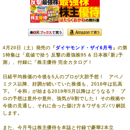
4月20日（土）発売の『
ダイヤモンド・ザイ6月号
』の第
1特集は「底値で拾う 反撃の最強株95 & 日本株｢新｣予
測」、付録に「株主優待 完全カタログ！
日経平均株価の今後を5人のプロが大胆予想！ アベノ
ミクス以降、好調が続いていた株価も、2018年は乱高
下。「令和」が始まる2019年5月以降はどうなる？ プ
ロの予想は意外や意外、強気が8割でした！ その根拠や
今後の見通し、それに合った儲け方＆ワザをズバリ解説
します。
また、今月号は株主優待を本誌と付録で豪華2本立