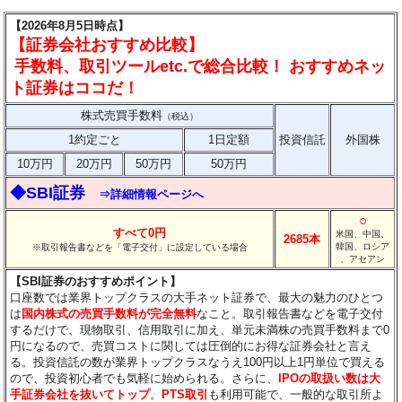
【2026年8月5日時点】
【証券会社おすすめ比較】
手数料、取引ツールetc.で総合比較！ おすすめネッ
ト証券はココだ！
株式売買手数料
（税込）
1約定ごと
1日定額
投資信託
外国株
10万円
20万円
50万円
50万円
◆SBI証券
⇒詳細情報ページへ
○
すべて0円
米国、中国、
2685本
韓国、ロシア
※取引報告書などを「電子交付」に設定している場合
、アセアン
【SBI証券のおすすめポイント】
口座数では業界トップクラスの大手ネット証券で、最大の魅力のひとつ
は
国内株式の売買手数料が完全無料
なこと。取引報告書などを電子交付
するだけで、現物取引、信用取引に加え、単元未満株の売買手数料まで0
円になるので、売買コストに関しては圧倒的にお得な証券会社と言え
る。投資信託の数が業界トップクラスなうえ100円以上1円単位で買える
ので、投資初心者でも気軽に始められる。さらに、
IPOの取扱い数は大
手証券会社を抜いてトップ
。
PTS取引
も利用可能で、一般的な取引所よ