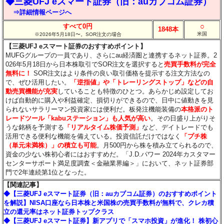
◆三菱UFJ eスマート証券（旧：auカブコム証券）
⇒詳細情報ページへ
○
すべて0円
1848本
米国
※2026年5月18日〜。SOR注文の場合
【三菱UFJ eスマート証券のおすすめポイント】
MUFGグループの一員であり、さらにau経済圏と連携するネット証券。2
026年5月18日から日本株取引でSOR注文を選択すると
売買手数料が完全
無料に！
SOR注文はより条件の良い取引価格を提示する注文方法なの
で、ぜひ活用したい。
「逆指値」や「トレーリングストップ」などの自
動売買機能が充実
していることも特徴のひとつ。あらかじめ設定してお
けば自動的に購入や利益確定、損切りができるので、日中に値動きを見
られないサラリーマン投資家には便利だ。板発注機能装備の
本格派のト
レードツール「kabuステーション」も人気が高い
。その日盛り上がりそ
うな銘柄を予測する
「リアルタイム株価予測」
など、デイトレードでも
活用できる便利な機能を備えている。投資信託だけではなく
「プチ株
（単元未満株）」の積立も可能
。月500円から株を積み立てられるので、
資金の少ない株初心者にはおすすめだ。「J.D.パワー 2024年カスタマー
センターサポート満足度調査＜金融業界編＞」において、ネット証券部
門で2年連続第1位となった。
【関連記事】
◆【三菱UFJ eスマート証券（旧：auカブコム証券）のおすすめポイント
を解説】NISA口座なら日本株と米国株の売買手数料が無料で、クレカ積
立の還元率はネット証券トップクラス
◆【三菱UFJ eスマート証券】新アプリで「スマホ投資」が進化！ 株初心