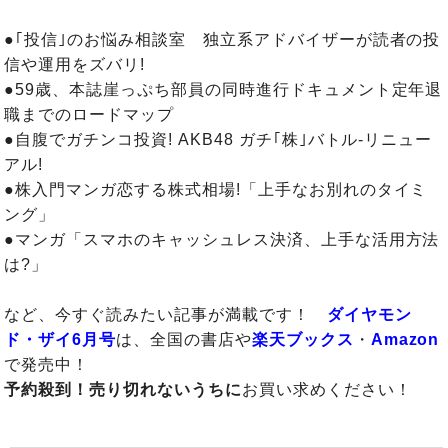
●｢投信｣のお悩み相談室 独立系アドバイザーが読者の投
信や運用をズバリ!
●59歳、本誌崖っぷち部員の同時進行ドキュメント定年退
職までのロードマップ
●自腹でガチンコ投資! AKB48 ガチ｢株｣バトル-リニュー
アル!
●株入門マンガ恋する株式相場!「上手なお別れのタイミ
ング」
●マンガ「スマホのキャッシュレス決済、上手な活用方法
は?」
など、今すぐ読みたい記事が満載です！
ダイヤモン
ド・ザイ6月号
は、全国の書店や
楽天ブックス
・
Amazon
で発売中！
予約殺到！売り切れないうちに
お買い求めください！