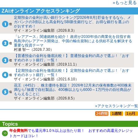
»もっと見る
ZAiオンライン アクセスランキング
定期預金の金利が高い銀行ランキング[2026年8月] 貯金をするなら、メ
ガバンクの3倍以上も高金利なSBI新生銀行など、お得な銀行を選ぶの
がおすすめ！
ザイ・オンライン編集部（2026.8.3）
「レアアース」関連銘柄を紹介！ 政府が2030年頃の商業化を目指す南
鳥島沖のレアアース開発は、中国の輸出規制による供給不足を解決する
重要な投資テーマ
村瀬 智一（2026.7.30）
【普通預金の金利を徹底比較！】 普通預金金利の高さで選ぶ！「おす
すめのネット銀行」一覧！
ザイ・オンライン編集部（2019.11.1）
【定期預金の金利を徹底比較！】 定期預金金利の高さで選ぶ！「おす
すめのネット銀行」一覧！
ザイ・オンライン編集部（2021.6.10）
花王（4452）、株主優待を新設！ 2026年12月末の保有株数が400株未
満なら｢抽選で自社製品｣、400株以上なら6000～1万円分の自社商品が
もらえることに
ザイ・オンライン編集部（2026.8.5）
»アクセスランキング一覧
Topics
年会費無料
でも還元率1.0％以上は当たり前！ おすすめの高還元クレジッ
トカードはコレ！