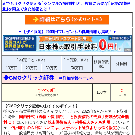
者でもサクサク使える｢シンプルな操作性｣と、投資に必要な｢充実の情報
量｣を両立できた秘密とは？
▼【ザイ限定】2000円プレゼントの特典情報も掲載！▼
1約定ごと
1日定額
（税込）
（税込）
投資信託
外国株
※1
10万円
20万円
50万円
50万円
◆GMOクリック証券
⇒詳細情報ページへ
○
すべて0円
163本
（CFD）
※電話注文を除く
【GMOクリック証券のおすすめポイント】
従来から売買手数料の安さがウリだったが、2025年9月からネット取引
の場合、
国内株式（現物・信用取引）と投資信託の売買手数料が完全無
料に！
コストにうるさい
株主優待名人・桐谷広人さんも利用
していると
か。
信用取引の金利については、大手ネット証券よりも低く設定
されて
おり、一般信用売りも可能だ！ 米国株の情報では、瞬時にAIが翻訳する