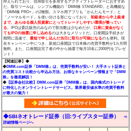
抑えられており、信用取引を多用するアクティブトレーダーにおすすめ
だ。取引ツールは、シンプル機能の「DMM株 STANDARD」と高機能な
「DMM株 PRO+」の2種類。スマホ用アプリも「かんたんモード」と
「ノーマルモード」を使い分ける形になっており、
初級者から中上級者
まで、あらゆる個人投資家にとってトレードしやすい環境が整ってい
る
。IPOは委託販売のみなので割当数は少なめだが、
口座に資金がなく
てもIPOの抽選に申し込める
のは大きなメリットだ。口座開設手続きが
期間に迅速で、
最短で申し込んだ当日に取引が可能になる
のも便利。現
在キャンペーン中につき、新規口座開設で日本株の売買手数料が1カ月間
無料。また、口座開設完了者の中から抽選で毎月10名に2000円をプレゼ
ント！
【関連記事】◆
◆
DMM.com証券「DMM株」は、売買手数料が安い！ 大手ネット証券と
の売買コスト比較から申込み方法、お得なキャンペーン情報まで「DMM
株」を徹底解説！
◆
【証券会社比較】DMM.com証券「DMM株」は、国内株式のトレード
に特化したオンライントレードサービス。業界最安値水準の売買手数料
が最大の魅力！
◆SBIネオトレード証券（旧:ライブスター証券）
⇒
詳細情報ページへ