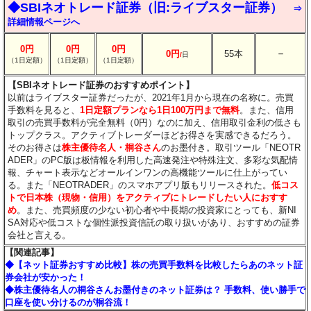
◆SBIネオトレード証券（旧:ライブスター証券）
⇒
詳細情報ページへ
0円
0円
0円
－
0円
55本
/
日
（1日定額）
（1日定額）
（1日定額）
【SBIネオトレード証券のおすすめポイント】
以前はライブスター証券だったが、2021年1月から現在の名称に。売買
手数料を見ると、
1日定額プランなら1日100万円まで無料
。また、信用
取引の売買手数料が完全無料（0円）なのに加え、信用取引金利の低さも
トップクラス。アクティブトレーダーほどお得さを実感できるだろう。
そのお得さは
株主優待名人・桐谷さん
のお墨付き。取引ツール「NEOTR
ADER」のPC版は板情報を利用した高速発注や特殊注文、多彩な気配情
報、チャート表示などオールインワンの高機能ツールに仕上がってい
る。また「NEOTRADER」のスマホアプリ版もリリースされた。
低コス
トで日本株（現物・信用）をアクティブにトレードしたい人におすす
め
。また、売買頻度の少ない初心者や中長期の投資家にとっても、新NI
SA対応や低コストな個性派投資信託の取り扱いがあり、おすすめの証券
会社と言える。
【関連記事】
◆【ネット証券おすすめ比較】株の売買手数料を比較したらあのネット証
券会社が安かった！
◆株主優待名人の桐谷さんお墨付きのネット証券は？ 手数料、使い勝手で
口座を使い分けるのが桐谷流！