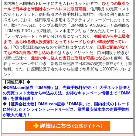
国内株と米国株のトレードに力を入れたネット証券で、
ひとつの取引ツ
ールで日本株と米国株をシームレスに取引可能
。信用取引の売買コスト
の安さもメリット。信用取引の売買手数料は無料で、信用金利も低めに
抑えられており、信用取引を多用するアクティブトレーダーにおすすめ
だ。取引ツールは、シンプル機能の「DMM株 STANDARD」と高機能な
「DMM株 PRO+」の2種類。スマホ用アプリも「かんたんモード」と
「ノーマルモード」を使い分ける形になっており、
初級者から中上級者
まで、あらゆる個人投資家にとってトレードしやすい環境が整ってい
る
。IPOは委託販売のみなので割当数は少なめだが、
口座に資金がなく
てもIPOの抽選に申し込める
のは大きなメリットだ。口座開設手続きが
期間に迅速で、
最短で申し込んだ当日に取引が可能になる
のも便利。現
在キャンペーン中につき、新規口座開設で日本株の売買手数料が1カ月間
無料。また、口座開設完了者の中から抽選で毎月10名に2000円をプレゼ
ント！
【関連記事】◆
◆
DMM.com証券「DMM株」は、売買手数料が安い！ 大手ネット証券と
の売買コスト比較から申込み方法、お得なキャンペーン情報まで「DMM
株」を徹底解説！
◆
【証券会社比較】DMM.com証券「DMM株」は、国内株式のトレード
に特化したオンライントレードサービス。業界最安値水準の売買手数料
が最大の魅力！