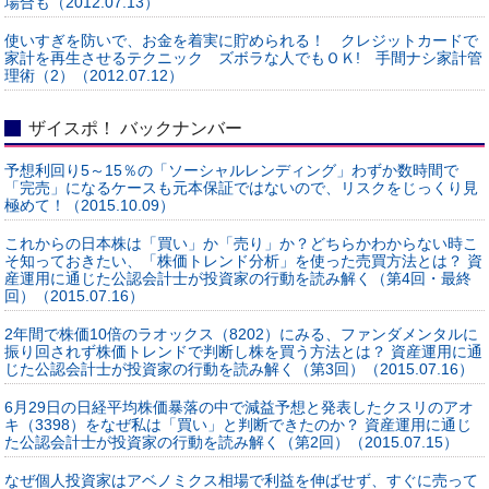
場合も（2012.07.13）
使いすぎを防いで、お金を着実に貯められる！ クレジットカードで
家計を再生させるテクニック ズボラな人でもＯＫ! 手間ナシ家計管
理術（2）（2012.07.12）
ザイスポ！ バックナンバー
予想利回り5～15％の「ソーシャルレンディング」わずか数時間で
「完売」になるケースも元本保証ではないので、リスクをじっくり見
極めて！（2015.10.09）
これからの日本株は「買い」か「売り」か？どちらかわからない時こ
そ知っておきたい、「株価トレンド分析」を使った売買方法とは？ 資
産運用に通じた公認会計士が投資家の行動を読み解く（第4回・最終
回）（2015.07.16）
2年間で株価10倍のラオックス（8202）にみる、ファンダメンタルに
振り回されず株価トレンドで判断し株を買う方法とは？ 資産運用に通
じた公認会計士が投資家の行動を読み解く（第3回）（2015.07.16）
6月29日の日経平均株価暴落の中で減益予想と発表したクスリのアオ
キ（3398）をなぜ私は「買い」と判断できたのか？ 資産運用に通じ
た公認会計士が投資家の行動を読み解く（第2回）（2015.07.15）
なぜ個人投資家はアベノミクス相場で利益を伸ばせず、すぐに売って