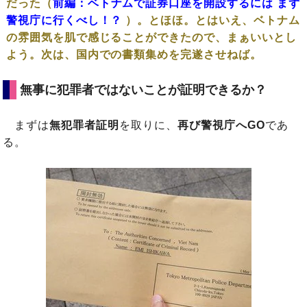
だった（
前編：ベトナムで証券口座を開設するには まず
警視庁に行くべし！？
）。とほほ。とはいえ、ベトナム
の雰囲気を肌で感じることができたので、まぁいいとし
よう。次は、国内での書類集めを完遂させねば。
無事に犯罪者ではないことが証明できるか？
まずは
無犯罪者証明
を取りに、
再び警視庁へGO
であ
る。