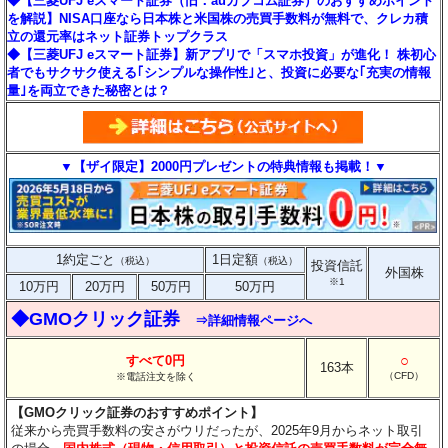
◆【三菱UFJ eスマート証券（旧：auカブコム証券）のおすすめポイント
を解説】NISA口座なら日本株と米国株の売買手数料が無料で、クレカ積
立の還元率はネット証券トップクラス
◆【三菱UFJ eスマート証券】新アプリで「スマホ投資」が進化！ 株初心
者でもサクサク使える｢シンプルな操作性｣と、投資に必要な｢充実の情報
量｣を両立できた秘密とは？
▼【ザイ限定】2000円プレゼントの特典情報も掲載！▼
1約定ごと
1日定額
（税込）
（税込）
投資信託
外国株
※1
10万円
20万円
50万円
50万円
◆GMOクリック証券
⇒詳細情報ページへ
○
すべて0円
163本
（CFD）
※電話注文を除く
【GMOクリック証券のおすすめポイント】
従来から売買手数料の安さがウリだったが、2025年9月からネット取引