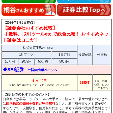
【2026年8月5日時点】
【証券会社おすすめ比較】
手数料、取引ツールetc.で総合比較！ おすすめネッ
ト証券はココだ！
株式売買手数料
（税込）
1約定ごと
1日定額
投資信託
外国株
10万円
20万円
50万円
50万円
◆SBI証券
⇒詳細情報ページへ
○
すべて0円
米国、中国、
2685本
韓国、ロシア
※取引報告書などを「電子交付」に設定している場合
、アセアン
【SBI証券のおすすめポイント】
口座数では業界トップクラスの大手ネット証券で、最大の魅力のひとつ
は
国内株式の売買手数料が完全無料
なこと。取引報告書などを電子交付
するだけで、現物取引、信用取引に加え、単元未満株の売買手数料まで0
円になるので、売買コストに関しては圧倒的にお得な証券会社と言え