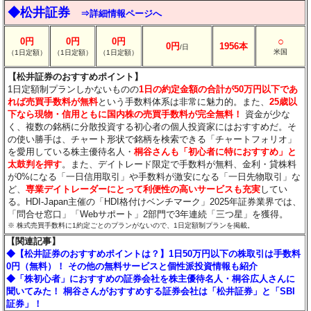
◆松井証券
⇒詳細情報ページへ
○
0円
0円
0円
0円
1956本
/日
米国
（1日定額）
（1日定額）
（1日定額）
【松井証券のおすすめポイント】
1日定額制プランしかないものの
1日の約定金額の合計が50万円以下であ
れば売買手数料が無料
という手数料体系は非常に魅力的。また、
25歳以
下なら現物・信用ともに国内株の売買手数料が完全無料！
資金が少な
く、複数の銘柄に分散投資する初心者の個人投資家にはおすすめだ。そ
の使い勝手は、チャート形状で銘柄を検索できる「チャートフォリオ」
を愛用している株主優待名人・
桐谷さんも「初心者に特におすすめ」と
太鼓判を押す
。また、デイトレード限定で手数料が無料、金利・貸株料
が0%になる「一日信用取引」や手数料が激安になる「一日先物取引」な
ど、
専業デイトレーダーにとって利便性の高いサービスも充実
してい
る。HDI-Japan主催の「HDI格付けベンチマーク」2025年証券業界では、
「問合せ窓口」「Webサポート」2部門で3年連続「三つ星」を獲得。
※ 株式売買手数料に1約定ごとのプランがないので、1日定額制プランを掲載。
【関連記事】
◆【松井証券のおすすめポイントは？】1日50万円以下の株取引は手数料
0円（無料）！ その他の無料サービスと個性派投資情報も紹介
◆「株初心者」におすすめの証券会社を株主優待名人・桐谷広人さんに
聞いてみた！ 桐谷さんがおすすめする証券会社は「松井証券」と「SBI
証券」！