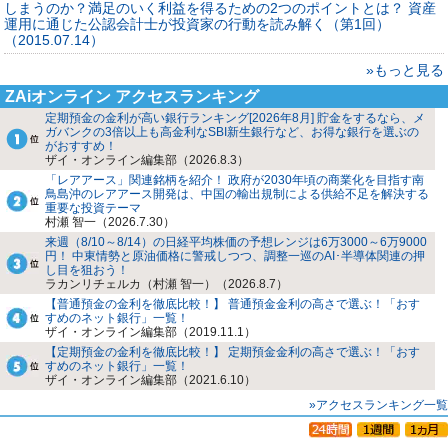
しまうのか？満足のいく利益を得るための2つのポイントとは？ 資産
運用に通じた公認会計士が投資家の行動を読み解く（第1回）
（2015.07.14）
»もっと見る
ZAiオンライン アクセスランキング
定期預金の金利が高い銀行ランキング[2026年8月] 貯金をするなら、メ
ガバンクの3倍以上も高金利なSBI新生銀行など、お得な銀行を選ぶの
がおすすめ！
ザイ・オンライン編集部（2026.8.3）
「レアアース」関連銘柄を紹介！ 政府が2030年頃の商業化を目指す南
鳥島沖のレアアース開発は、中国の輸出規制による供給不足を解決する
重要な投資テーマ
村瀬 智一（2026.7.30）
来週（8/10～8/14）の日経平均株価の予想レンジは6万3000～6万9000
円！ 中東情勢と原油価格に警戒しつつ、調整一巡のAI･半導体関連の押
し目を狙おう！
ラカンリチェルカ（村瀬 智一）（2026.8.7）
【普通預金の金利を徹底比較！】 普通預金金利の高さで選ぶ！「おす
すめのネット銀行」一覧！
ザイ・オンライン編集部（2019.11.1）
【定期預金の金利を徹底比較！】 定期預金金利の高さで選ぶ！「おす
すめのネット銀行」一覧！
ザイ・オンライン編集部（2021.6.10）
»アクセスランキング一覧