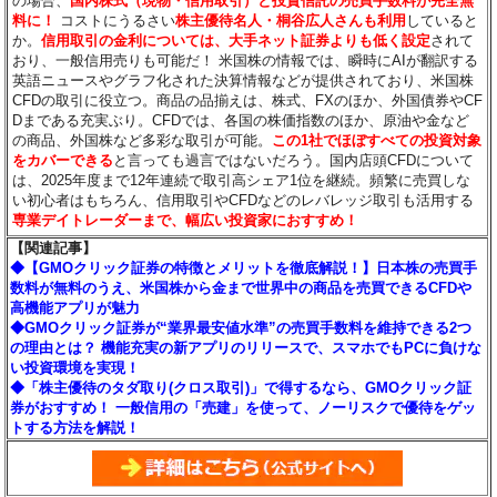
の場合、
国内株式（現物・信用取引）と投資信託の売買手数料が完全無
料に！
コストにうるさい
株主優待名人・桐谷広人さんも利用
していると
か。
信用取引の金利については、大手ネット証券よりも低く設定
されて
おり、一般信用売りも可能だ！ 米国株の情報では、瞬時にAIが翻訳する
英語ニュースやグラフ化された決算情報などが提供されており、米国株
CFDの取引に役立つ。商品の品揃えは、株式、FXのほか、外国債券やCF
Dまである充実ぶり。CFDでは、各国の株価指数のほか、原油や金など
の商品、外国株など多彩な取引が可能。
この1社でほぼすべての投資対象
をカバーできる
と言っても過言ではないだろう。国内店頭CFDについて
は、2025年度まで12年連続で取引高シェア1位を継続。頻繁に売買しな
い初心者はもちろん、信用取引やCFDなどのレバレッジ取引も活用する
専業デイトレーダーまで、幅広い投資家におすすめ！
【関連記事】
◆【GMOクリック証券の特徴とメリットを徹底解説！】日本株の売買手
数料が無料のうえ、米国株から金まで世界中の商品を売買できるCFDや
高機能アプリが魅力
◆GMOクリック証券が“業界最安値水準”の売買手数料を維持できる2つ
の理由とは？ 機能充実の新アプリのリリースで、スマホでもPCに負けな
い投資環境を実現！
◆「株主優待のタダ取り(クロス取引)」で得するなら、GMOクリック証
券がおすすめ！ 一般信用の「売建」を使って、ノーリスクで優待をゲッ
トする方法を解説！