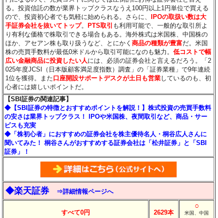
る。投資信託の数が業界トップクラスなうえ100円以上1円単位で買える
ので、投資初心者でも気軽に始められる。さらに、
IPOの取扱い数は大
手証券会社を抜いてトップ
。
PTS取引
も利用可能で、一般的な取引所よ
り有利な価格で株取引できる場合もある。海外株式は米国株、中国株の
ほか、アセアン株も取り扱うなど、とにかく
商品の種類が豊富
だ。米国
株の売買手数料が最低0米ドルから取引可能になのも魅力。
低コストで幅
広い金融商品に投資したい人
には、必須の証券会社と言えるだろう。「2
025年度JCSI（日本版顧客満足度指数）調査」の「証券業種」で9年連続
1位を獲得。また
口座開設サポートデスクが土日も営業
しているのも、初
心者には嬉しいポイントだ。
【SBI証券の関連記事】
◆【SBI証券の特徴とおすすめポイントを解説！】株式投資の売買手数料
の安さは業界トップクラス！ IPOや米国株、夜間取引など、商品・サー
ビスも充実
◆「株初心者」におすすめの証券会社を株主優待名人・桐谷広人さんに
聞いてみた！ 桐谷さんがおすすめする証券会社は「松井証券」と「SBI
証券」！
◆楽天証券
⇒詳細情報ページへ
○
すべて0円
2629本
米国、中国