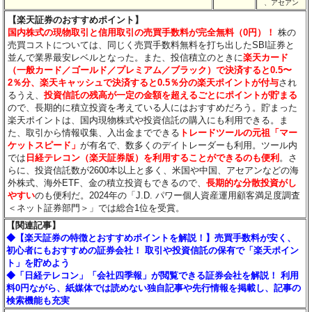
、アセアン
【楽天証券のおすすめポイント】
国内株式の現物取引と信用取引の売買手数料が完全無料（0円）！
株の
売買コストについては、同じく売買手数料無料を打ち出したSBI証券と
並んで業界最安レベルとなった。また、投信積立のときに
楽天カード
（一般カード／ゴールド／プレミアム／ブラック）で決済すると0.5〜
2％分
、楽天キャッシュで決済すると0.5％分
の楽天ポイントが付与
され
るうえ、
投資信託の残高が一定の金額を超えるごとにポイントが貯まる
ので、長期的に積立投資を考えている人にはおすすめだろう。貯まった
楽天ポイントは、国内現物株式や投資信託の購入にも利用できる。ま
た、取引から情報収集、入出金までできる
トレードツールの元祖「マー
ケットスピード」
が有名で、数多くのデイトレーダーも利用。ツール内
では
日経テレコン（楽天証券版）を利用することができるのも便利
。さ
らに、投資信託数が2600本以上と多く、米国や中国、アセアンなどの海
外株式、海外ETF、金の積立投資もできるので、
長期的な分散投資がし
やすい
のも便利だ。2024年の「J.D. パワー個人資産運用顧客満足度調査
＜ネット証券部門＞」では総合1位を受賞。
【関連記事】
◆【楽天証券の特徴とおすすめポイントを解説！】売買手数料が安く、
初心者にもおすすめの証券会社！ 取引や投資信託の保有で「楽天ポイン
ト」を貯めよう
◆「日経テレコン」「会社四季報」が閲覧できる証券会社を解説！ 利用
料0円ながら、紙媒体では読めない独自記事や先行情報を掲載し、記事の
検索機能も充実