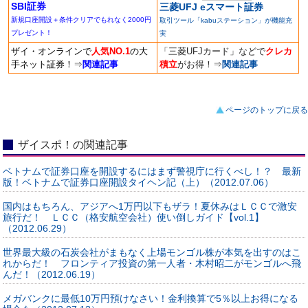
SBI証券
三菱UFJ eスマート証券
新規口座開設＋条件クリアでもれなく2000円
取引ツール「kabuステーション」が機能充
プレゼント！
実
ザイ・オンラインで
人気NO.1
の大
「三菱UFJカード」などで
クレカ
手ネット証券！
⇒
関連記事
積立
がお得！
⇒
関連記事
ページのトップに戻る
ザイスポ！の関連記事
ベトナムで証券口座を開設するにはまず警視庁に行くべし！？ 最新
版！ベトナムで証券口座開設タイヘン記（上）（2012.07.06）
国内はもちろん、アジアへ1万円以下もザラ！夏休みはＬＣＣで激安
旅行だ！ ＬＣＣ（格安航空会社）使い倒しガイド【vol.1】
（2012.06.29）
世界最大級の石炭会社がまもなく上場モンゴル株が本気を出すのはこ
れからだ！ フロンティア投資の第一人者・木村昭二がモンゴルへ飛
んだ！（2012.06.19）
メガバンクに最低10万円預けなさい！金利換算で5％以上お得になる