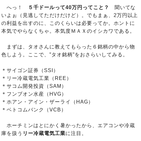
へっ！
５千ドールって40万円ってこと？
聞いてな
いよぉ（見逃してただけだけど）。でもまぁ、2万円以上
の利益を出すのに、このくらいは必要ってか。ホントに
本気でやらなくちゃ。本気度ＭＡＸのイシカワである。
まずは、タオさんに教えてもらった６銘柄の中から物
色しよう。ここで、”タオ銘柄”をおさらいしてみる。
＊サイゴン証券（SSI）
＊リー冷蔵電気工業（REE）
＊サコム開発投資（SAM）
＊フンブオン水産（HVG）
＊ホアン・アイン・ザーライ（HAG）
＊ベトコムバンク（VCB）
ホーチミンはとにかく暑かったから、エアコンや冷蔵
庫を扱う
リー冷蔵電気工業
に注目。