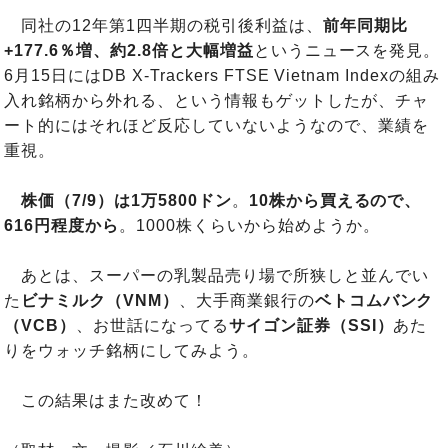
同社の12年第1四半期の税引後利益は、
前年同期比
+177.6％増、約2.8倍と大幅増益
というニュースを発見。
6月15日にはDB X-Trackers FTSE Vietnam Indexの組み
入れ銘柄から外れる、という情報もゲットしたが、チャ
ート的にはそれほど反応していないようなので、業績を
重視。
株価（7/9）は1万5800ドン
。
10株から買えるので、
616円程度から
。1000株くらいから始めようか。
あとは、スーパーの乳製品売り場で所狭しと並んでい
た
ビナミルク（VNM）
、大手商業銀行の
ベトコムバンク
（VCB）
、お世話になってる
サイゴン証券（SSI）
あた
りをウォッチ銘柄にしてみよう。
この結果はまた改めて！