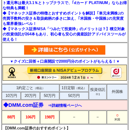
ト還元率は最大3.1％とトップクラスで、｢dカード PLATINUM」ならお得
な特典も満載！
◆【マネックス証券の特徴とおすすめポイントを解説】｢単元未満株｣の
売買手数料の安さ＆取扱銘柄の多さに加え、｢米国株・中国株｣の充実度
も業界最強レベル！
◆【マネックス証券NISA「つみたて投資枠」のメリットは？】積立対象
の投資信託が264本もあり、初心者も安心の資産設計アドバイスツールが
使える！
▼クイズに回答＋口座開設で2000円分のポイントがもらえる！▼
1約定ごと
1日定額
（税込）
（税込）
投資信託
外国株
※1
10万円
20万円
50万円
50万円
◆DMM.com証券
⇒詳細情報ページへ
○
－
－
88円
106円
198円
米国
【DMM.com証券のおすすめポイント】