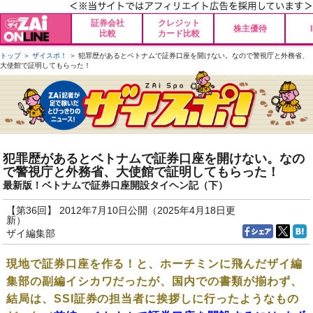
証券会社
クレジット
株主優待
比較
カード比較
トップ
＞
ザイスポ！
＞ 犯罪歴があるとベトナムで証券口座を開けない。なので警視庁と外務省、
大使館で証明してもらった！
犯罪歴があるとベトナムで証券口座を開けない。なの
で警視庁と外務省、大使館で証明してもらった！
最新版！ベトナムで証券口座開設タイヘン記（下）
【第36回】 2012年7月10日公開（2025年4月18日更
新）
ザイ編集部
現地で証券口座を作る！と、ホーチミンに飛んだザイ編
集部の副編イシカワだったが、国内での書類が揃わず、
結局は、SSI証券の担当者に挨拶しに行ったようなもの