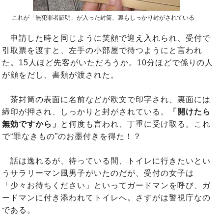
これが「無犯罪者証明」が入った封筒、裏もしっかり封がされている
申請した時と同じように笑顔で迎え入れられ、受付で
引取票を渡すと、左手の小部屋で待つようにと言われ
た。15人ほど先客がいただろうか。10分ほどで係りの人
が顔をだし、書類が渡された。
茶封筒の表面に名前などが欧文で印字され、裏面には
締印が押され、しっかりと封がされている。
「開けたら
無効ですから」
と何度も言われ、丁重に受け取る。これ
で“罪なきもの”のお墨付きを得た！？
話は逸れるが、待っている間、トイレに行きたいとい
うサラリーマン風男子がいたのだが、受付の女子は
「少々お待ちください」といってガードマンを呼び、ガ
ードマンに付き添われてトイレへ。さすがは警視庁なの
である。