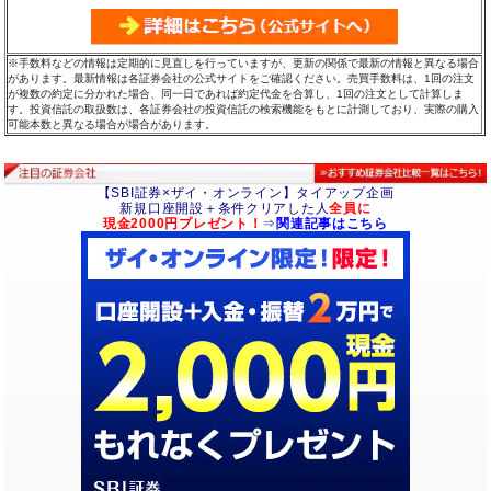
※手数料などの情報は定期的に見直しを行っていますが、更新の関係で最新の情報と異なる場合
があります。最新情報は各証券会社の公式サイトをご確認ください。売買手数料は、1回の注文
が複数の約定に分かれた場合、同一日であれば約定代金を合算し、1回の注文として計算しま
す。投資信託の取扱数は、各証券会社の投資信託の検索機能をもとに計測しており、実際の購入
可能本数と異なる場合が場合があります。
【SBI証券×ザイ・オンライン】タイアップ企画
新規口座開設＋条件クリアした人
全員に
現金2000円プレゼント！
⇒
関連記事はこちら