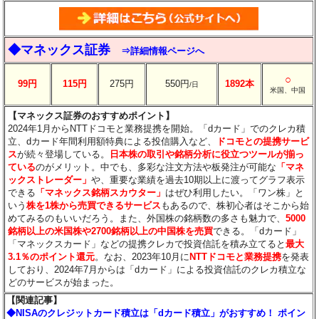
◆マネックス証券
⇒詳細情報ページへ
○
99円
115円
275円
550円
1892本
/日
米国、中国
【マネックス証券のおすすめポイント】
2024年1月からNTTドコモと業務提携を開始。「dカード」でのクレカ積
立、dカード年間利用額特典による投信購入など、
ドコモとの提携サービ
ス
が続々登場している。
日本株の取引や銘柄分析に役立つツールが揃っ
ている
のがメリット。中でも、多彩な注文方法や板発注が可能な
「マネ
ックストレーダー」
や、重要な業績を過去10期以上に渡ってグラフ表示
できる
「マネックス銘柄スカウター」
はぜひ利用したい。「ワン株」と
いう
株を1株から売買できるサービス
もあるので、株初心者はそこから始
めてみるのもいいだろう。また、外国株の銘柄数の多さも魅力で、
5000
銘柄以上の米国株や2700銘柄以上の中国株を売買
できる。「dカード」
「マネックスカード」などの提携クレカで投資信託を積み立てると
最大
3.1％のポイント還元
。なお、2023年10月に
NTTドコモと業務提携
を発表
しており、2024年7月からは「dカード」による投資信託のクレカ積立な
どのサービスが始まった。
【関連記事】
◆NISAのクレジットカード積立は「dカード積立」がおすすめ！ ポイン