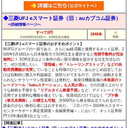
◆三菱UFJ eスマート証券（旧：auカブコム証券）
⇒詳細情報ページへ
○
すべて0円
1848本
米国
※2026年5月18日〜。SOR注文の場合
【三菱UFJ eスマート証券のおすすめポイント】
MUFGグループの一員であり、さらにau経済圏と連携するネット証券。2
026年5月18日から日本株取引でSOR注文を選択すると
売買手数料が完全
無料に！
SOR注文はより条件の良い取引価格を提示する注文方法なの
で、ぜひ活用したい。
「逆指値」や「トレーリングストップ」などの自
動売買機能が充実
していることも特徴のひとつ。あらかじめ設定してお
けば自動的に購入や利益確定、損切りができるので、日中に値動きを見
られないサラリーマン投資家には便利だ。板発注機能装備の
本格派のト
レードツール「kabuステーション」も人気が高い
。その日盛り上がりそ
うな銘柄を予測する
「リアルタイム株価予測」
など、デイトレードでも
活用できる便利な機能を備えている。投資信託だけではなく
「プチ株
（単元未満株）」の積立も可能
。月500円から株を積み立てられるので、
資金の少ない株初心者にはおすすめだ。「J.D.パワー 2024年カスタマー
センターサポート満足度調査＜金融業界編＞」において、ネット証券部
門で2年連続第1位となった。
【関連記事】