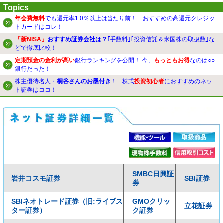
Topics
年会費無料
でも還元率1.0％以上は当たり前！ おすすめの高還元クレジッ
トカードはコレ！
「新NISA」
おすすめ証券会社は？
｢手数料｣｢投資信託＆米国株の取扱数｣な
どで徹底比較！
定期預金の金利が高い
銀行ランキングを公開！ 今、
もっともお得
なのは○○
銀行だった！
株主優待名人・
桐谷さんのお墨付き
！ 株式
投資初心者
におすすめのネッ
ト証券はココ！
SMBC日興証
岩井コスモ証券
SBI証券
券
SBIネオトレード証券（旧:ライブス
GMOクリッ
立花証券
ター証券）
ク証券