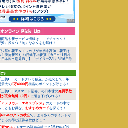
新商品や新サービス情報はここでチェック！
投資に役立つ「旬」なネタをお届け！
好決算の花王＆メルカリが年初来高値、花王は
株主優待新設も！/日経平均反落【今日の注目株
＆日本株市場見通し】「デイリーZAi」8月6日号
ics
「三菱UFJカードクレカ積立」が進化して、年
間最大で
8万4000円
相当のポイントが貯まる！
「三菱UFJ eスマート証券」の日本株の
売買手数
料が完全無料（0円）
に引き下げられる！
「アメリカン・エキスプレス」
のカードの中で
もっともお得な、
おすすめカード
を探そう！
新NISAのクレカ積立
で、より多くのポイントが
貯まるお得な証券会社はどこ？
「新NISA」
おすすめ証券会社は？｢手数料｣｢投