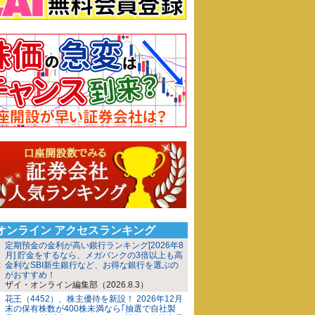
iオンライン アクセスランキング
定期預金の金利が高い銀行ランキング[2026年8
月] 貯金をするなら、メガバンクの3倍以上も高
金利なSBI新生銀行など、お得な銀行を選ぶの
がおすすめ！
ザイ・オンライン編集部（2026.8.3）
花王（4452）、株主優待を新設！ 2026年12月
末の保有株数が400株未満なら｢抽選で自社製