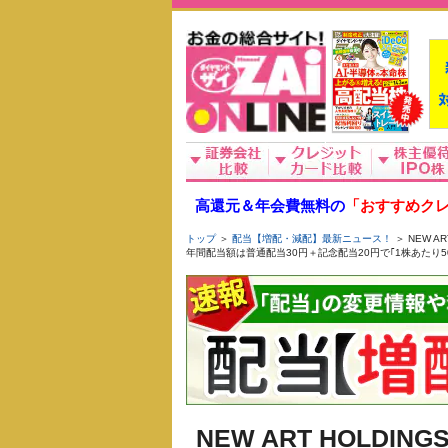
高還元＆年会費無料の
「おすすめクレ
トップ
＞
配当【増配・減配】最新ニュース！
＞ NEW 
年間配当額は普通配当30円＋記念配当20円で｢1株あたり5
NEW ART HOLDI