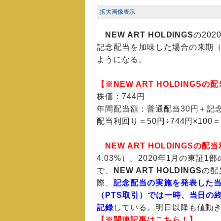
拡大画像表示
NEW ART HOLDINGS
の20
記念配当を加味した場合の来期（
ようになる。
【※NEW ART HOLDINGS
株価：744円
年間配当額：普通配当30円＋記念
配当利回り＝50円÷744円×100
NEW ART HOLDINGSの配
4.03%）。2020年1月の東証
で、
NEW ART HOLDINGS
の配
際、
記念配当の実施を発表した当日
（PTS取引）では一時、当日の終値
記録
している。明日以降も値動
【※関連記事はこちら！】