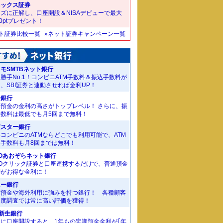
ネックス証券
ズに正解し、口座開設＆NISAデビューで最大
00ptプレゼント！
ット証券比較一覧
»ネット証券キャンペーン一覧
モSMTBネット銀行
勝手No.1！コンビニATM手数料＆振込手数料が
、SBI証券と連動させれば金利UP！
J銀行
期預金の金利の高さがトップレベル！ さらに、振
手数料は最低でも月5回まで無料！
京スター銀行
コンビニのATMならどこでも利用可能で、ATM
金手数料も月8回までは無料！
Oあおぞらネット銀行
MOクリック証券と口座連携するだけで、普通預金
利がお得な金利に！
ニー銀行
貨預金や海外利用に強みを持つ銀行！ 各種顧客
足度調査では常に高い評価を獲得！
I新生銀行
規に口座開設すると、1年もの定期預金金利が｢年