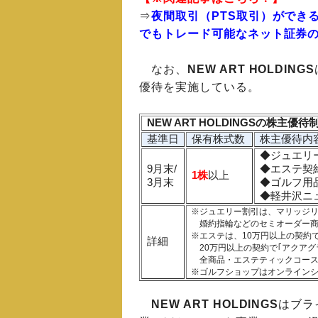
⇒
夜間取引（PTS取引）ができ
でもトレード可能なネット証券
なお、
NEW ART HOLDINGS
優待を実施している。
NEW ART HOLDINGSの株主優
基準日
保有株式数
株主優待内
◆ジュエリ
9月末/
◆エ
1株
以上
3月末
◆ゴルフ用
◆軽井沢ニ
※ジュエリー割引は、マリッジリ
婚約指輪などのセミオーダー商
※エステは、10万円以上の契約で
詳細
20万円以上の契約で｢アクアグ
全商品・エステティックコース合
※ゴルフショップはオンライン
NEW ART HOLDINGS
はブラ