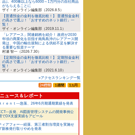
品｣、400株以上なら6000～1万円分の自社商品
がもらえることに
ザイ・オンライン編集部（2026.8.5）
【普通預金の金利を徹底比較！】 普通預金金利
の高さで選ぶ！「おすすめのネット銀行」一
覧！
ザイ・オンライン編集部（2019.11.1）
「レアアース」関連銘柄を紹介！ 政府が2030
年頃の商業化を目指す南鳥島沖のレアアース開
発は、中国の輸出規制による供給不足を解決す
る重要な投資テーマ
村瀬 智一（2026.7.30）
【定期預金の金利を徹底比較！】 定期預金金利
の高さで選ぶ！「おすすめのネット銀行」一
覧！
ザイ・オンライン編集部（2021.6.10）
»アクセスランキング一覧
ニュース＆レポート
Ａｒｅｎｔ---急落、26年6月期通期業績を発表
CCT---反発、AI図面管理システムの開発事例公
開でDX支援実績をアピール
ティアフォー---続落、第三者割当増資を実施せ
ず新株発行取りやめを発表