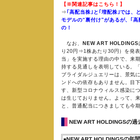
【※関連記事はこちら！】
⇒
｢高配当株｣と｢増配株｣では
モデルの“裏付け”があるが、｢
の！
なお、
NEW ART HOLDINGS
り20円⇒1株あたり30円）を発
当」を実施する理由の中で、来期
持する見通しを表明している。「
ブライダルジュエリーは、景気
ンドへの依存もありません。目
す、新型コロナウィルス感染に
は生じておりません。よって、
と、普通配当につきましても今
NEW ART HOLDINGS
NEW ART HOLDINGSの
■