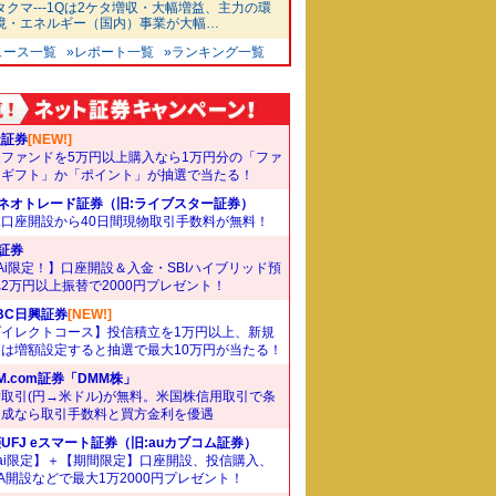
タクマ---1Qは2ケタ増収・大幅増益、主力の環
境・エネルギー（国内）事業が大幅…
ュース一覧
»レポート一覧
»ランキング一覧
天証券
[NEW!]
象ファンドを5万円以上購入なら1万円分の「ファ
ドギフト」か「ポイント」が抽選で当たる！
Iネオトレード証券（旧:ライブスター証券）
規口座開設から40日間現物取引手数料が無料！
I証券
Ai限定！】口座開設＆入金・SBIハイブリッド預
2万円以上振替で2000円プレゼント！
BC日興証券
[NEW!]
ダイレクトコース】投信積立を1万円以上、新規
たは増額設定すると抽選で最大10万円が当たる！
M.com証券「DMM株」
取引(円→米ドル)が無料。米国株信用取引で条
達成なら取引手数料と買方金利を優遇
UFJ eスマート証券（旧:auカブコム証券）
ai限定】＋【期間限定】口座開設、投信購入、
SA開設などで最大1万2000円プレゼント！