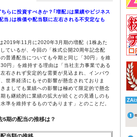
、どちらに投資すべきか？｢増配｣は業績やビジネス
高配当｣は株価や配当額に左右される不安定なも
は2019年11月に2020年3月期の増配（1株あた
表しているが、今回の「株式公開20周年記念配
の普通配当についても今期と同じ「30円」を維
30円」を維持する理由は「当社主力事業である
に左右されず安定的な需要が見込まれ、インバウ
下、世界経済にもその影響が懸念されておりま
つきましても業績への影響は極めて限定的で懸念
来期も継続的に業績の拡大が続くとの見通しのも
ZA
期水準を維持するものであります」とのことだ。
の過去5期の配当の推移は？
年間配当額の推移