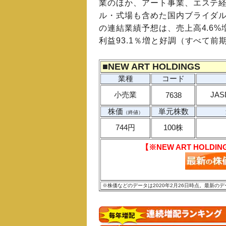
業のほか、アート事業、エステ
ル・式場も含めた国内ブライダル
の連結業績予想は、売上高4.6%
利益93.1％増と好調（すべて前
■
NEW ART HOLDINGS
業種
コード
小売業
JA
7638
株価
単元株数
（終値）
744円
100株
【※NEW ART HOL
※株価などのデータは2020年2月26日時点。最新