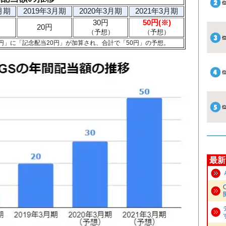
月期
2019年3月期
2020年3月期
2021年3月期
30円
50円(※)
20円
（予想）
（予想）
0円」に「記念配当20円」が加算され、合計で「50円」の予想。
最新