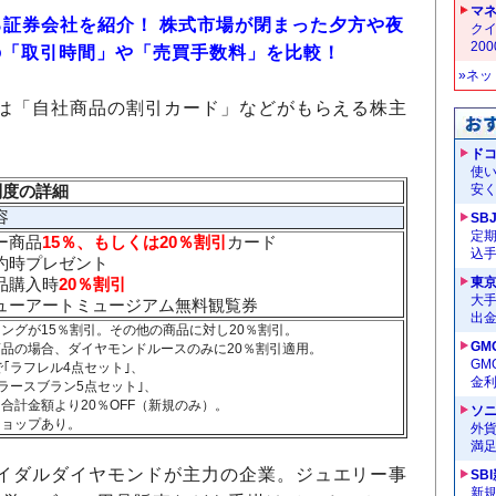
マ
る証券会社を紹介！ 株式市場が閉まった夕方や夜
クイ
20
の「取引時間」や「売買手数料」を比較！
»ネ
は「自社商品の割引カード」などがもらえる株主
ドコ
使い
待制度の詳細
安く
容
SB
定
ー商品
15％、もしくは20％割引
カード
込
ステ契約時プレゼント
品購入時
20％割引
東
大手
ューアートミュージアム無料観覧券
出
ングが15％割引。その他の商品に対し20％割引。
GM
品の場合、ダイヤモンドルースのみに20％割引適用。
G
｢ラフレル4点セット｣、
金
ラースブラン5点セット｣、
計金額より20％OFF（新規のみ）。
ソ
ショップあり。
外
満
イダルダイヤモンドが主力の企業。ジュエリー事
SB
新