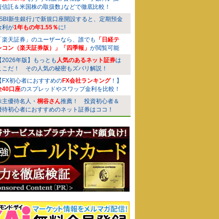
資信託＆米国株の取扱数｣などで徹底比較！
｢SBI新生銀行｣で新規口座開設すると、定期預金
金利が
1年もの年1.55％
に!
「楽天証券」のユーザーなら、誰でも
「日経テ
レコン（楽天証券版）」「四季報」
が閲覧可能
【2026年版】もっとも
人気のあるネット証券
は
ここだ！ その人気の秘密もズバリ解説！
【FX初心者におすすめの
FX会社ランキング
！】
全40口座
のスプレッドやスワップ金利を比較！
株主優待名人・
桐谷さん
推薦！ 投資初心者＆
優待初心者におすすめのネット証券はココ！