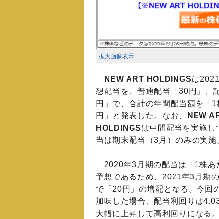
拡大画像表示
NEW ART HOLDINGS
は202
想配当を、普通配当「30円」、記
円」で、合計の年間配当額を「1
円」と発表した。なお、
NEW A
HOLDINGS
は中間配当を実施し
当は期末配当（3月）のみの実施
2020年3月期の配当は「1株あ
予想であるため、2021年3月期
で「20円」の増配となる。今回
加味した場合、配当利回りは4.0
大幅に上昇して高利回りになる