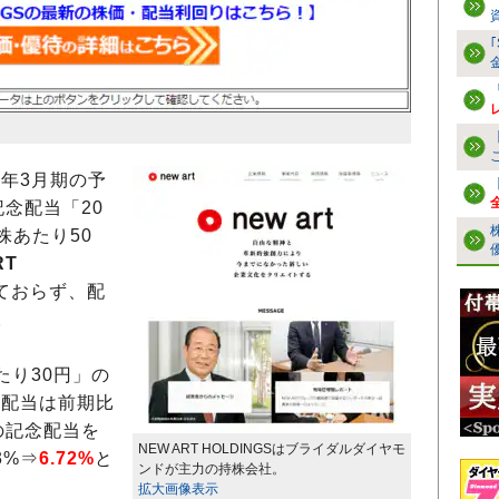
1年3月期の予
念配当「20
株あたり50
RT
ておらず、配
。
たり30円」の
の配当は前期比
の記念配当を
NEW ART HOLDINGSはブライダルダイヤモ
3%⇒
6.72%
と
ンドが主力の持株会社。
。
拡大画像表示