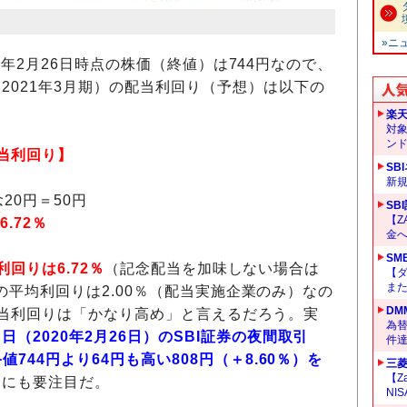
»ニ
20年2月26日時点の株価（終値）は744円なので、
2021年3月期）の配当利回り（予想）は以下の
楽
対
ン
の配当利回り】
SB
新
20円＝50円
SB
【Z
＝
6.72％
金へ
SM
当利回りは6.72％
（記念配当を加味しない場合は
【
ま
1部の平均利回りは2.00％（配当実施企業のみ）なの
DM
当利回りは「かなり高め」と言えるだろう。実
為替
（2020年2月26日）のSBI証券の夜間取引
件
744円より64円も高い808円（＋8.60％）を
三菱
【Z
きにも要注目だ。
NI