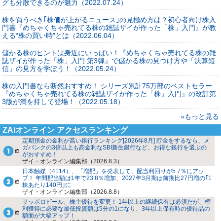
グも分散できるのが魅力（2022.07.24）
株を買うべき｢株価が上がるニュース｣の見極め方は？初心者向け株入
門書『めちゃくちゃ売れてる株の雑誌ザイが作った「株」入門』が教
える“株の買い時”とは（2022.06.04）
儲かる株のヒントは身近にいっぱい！『めちゃくちゃ売れてる株の雑
誌ザイが作った「株」入門 第3弾』で儲かる株の見つけ方や「決算短
信」の見方を学ぼう！（2022.05.24）
株の入門書なら断然おすすめ！ シリーズ累計75万部のベストセラー
『めちゃくちゃ売れてる株の雑誌ザイが作った「株」入門』の改訂第
3版が満を持して登場！（2022.05.18）
»もっと見る
ZAiオンライン アクセスランキング
定期預金の金利が高い銀行ランキング[2026年8月] 貯金をするなら、メ
ガバンクの3倍以上も高金利なSBI新生銀行など、お得な銀行を選ぶの
がおすすめ！
ザイ・オンライン編集部（2026.8.3）
日本触媒（4114）、「増配」を発表して、配当利回りが5.7％にアッ
プ！ 年間配当額は1年で23.8％増加、2027年3月期は前期比27円増の｢1
株あたり140円｣に
ザイ・オンライン編集部（2026.8.8）
サッポロビール、株主優待を変更！ 1年以上の継続保有は必須だが、権
利獲得に必要な最低投資額は5分の1になり、3年以上保有時の優待品の
額面が大幅アップ！