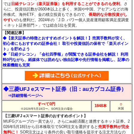
では
日経テレコン（楽天証券版）を利用することができるのも便利
。さ
らに、投資信託数が2600本以上と多く、米国や中国、アセアンなどの海
外株式、海外ETF、金の積立投資もできるので、
長期的な分散投資がし
やすい
のも便利だ。2024年の「J.D. パワー個人資産運用顧客満足度調査
＜ネット証券部門＞」では総合1位を受賞。
【関連記事】
◆【楽天証券の特徴とおすすめポイントを解説！】売買手数料が安く、
初心者にもおすすめの証券会社！ 取引や投資信託の保有で「楽天ポイン
ト」を貯めよう
◆「日経テレコン」「会社四季報」が閲覧できる証券会社を解説！ 利用
料0円ながら、紙媒体では読めない独自記事や先行情報を掲載し、記事の
検索機能も充実
◆三菱UFJ eスマート証券（旧：auカブコム証券）
⇒詳細情報ページへ
○
すべて0円
1848本
米国
※2026年5月18日〜。SOR注文の場合
【三菱UFJ eスマート証券のおすすめポイント】
MUFGグループの一員であり、さらにau経済圏と連携するネット証券。2
026年5月18日から日本株取引でSOR注文を選択すると
売買手数料が完全
無料に！
SOR注文はより条件の良い取引価格を提示する注文方法なの