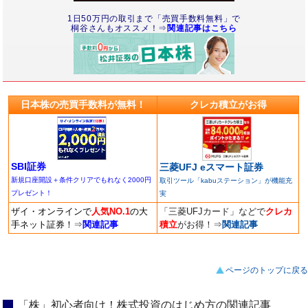
1日50万円の取引まで「売買手数料無料」で
桐谷さんもオススメ！⇒
関連記事はこちら
日本株の売買手数料が無料！
クレカ積立がお得
SBI証券
三菱UFJ eスマート証券
新規口座開設＋条件クリアでもれなく2000円
取引ツール「kabuステーション」が機能充
プレゼント！
実
ザイ・オンラインで
人気NO.1
の大
「三菱UFJカード」などで
クレカ
手ネット証券！
⇒
関連記事
積立
がお得！
⇒
関連記事
ページのトップに戻る
「株」初心者向け！株式投資のはじめ方の関連記事