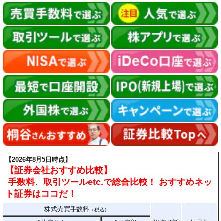
【2026年8月5日時点】
【証券会社おすすめ比較】
手数料、取引ツールetc.で総合比較！ おすすめネッ
ト証券はココだ！
株式売買手数料
（税込）