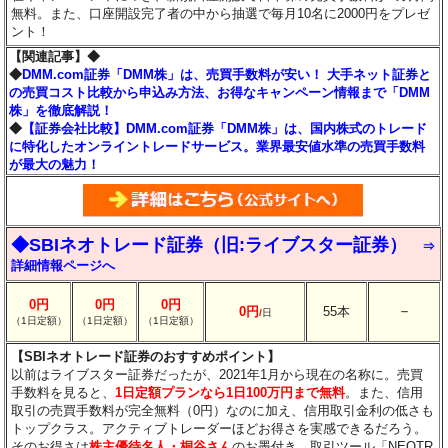
無料。また、口座開設完了者の中から抽選で毎月10名に2000円をプレゼ
ント！
【関連記事】◆
◆
DMM.com証券「DMM株」は、売買手数料が安い！ 大手ネット証券と
の売買コスト比較から申込み方法、お得なキャンペーン情報まで「DMM
株」を徹底解説！
◆
【証券会社比較】DMM.com証券「DMM株」は、国内株式のトレード
に特化したオンライントレードサービス。業界最安値水準の売買手数料
が最大の魅力！
◆SBIネオトレード証券（旧:ライブスター証券）
⇒
詳細情報ページへ
0円
0円
0円
－
0円
55本
/
日
（1日定額）
（1日定額）
（1日定額）
【SBIネオトレード証券のおすすめポイント】
以前はライブスター証券だったが、2021年1月から現在の名称に。売買
手数料を見ると、
1日定額プランなら1日100万円まで無料
。また、信用
取引の売買手数料が完全無料（0円）なのに加え、信用取引金利の低さも
トップクラス。アクティブトレーダーほどお得さを実感できるだろう。
そのお得さは
株主優待名人・桐谷さん
のお墨付き。取引ツール「NEOTR