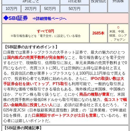
1約定ごと
1日定額
投資信託
外国株
10万円
20万円
50万円
50万円
◆SBI証券
⇒詳細情報ページへ
○
すべて0円
米国、中国、
2685本
韓国、ロシア
※取引報告書などを「電子交付」に設定している場合
、アセアン
【SBI証券のおすすめポイント】
口座数では業界トップクラスの大手ネット証券で、最大の魅力のひとつ
は
国内株式の売買手数料が完全無料
なこと。取引報告書などを電子交付
するだけで、現物取引、信用取引に加え、単元未満株の売買手数料まで0
円になるので、売買コストに関しては圧倒的にお得な証券会社と言え
る。投資信託の数が業界トップクラスなうえ100円以上1円単位で買える
ので、投資初心者でも気軽に始められる。さらに、
IPOの取扱い数は大
手証券会社を抜いてトップ
。
PTS取引
も利用可能で、一般的な取引所よ
り有利な価格で株取引できる場合もある。海外株式は米国株、中国株の
ほか、アセアン株も取り扱うなど、とにかく
商品の種類が豊富
だ。米国
株の売買手数料が最低0米ドルから取引可能になのも魅力。
低コストで幅
広い金融商品に投資したい人
には、必須の証券会社と言えるだろう。「2
025年度JCSI（日本版顧客満足度指数）調査」の「証券業種」で9年連続
1位を獲得。また
口座開設サポートデスクが土日も営業
しているのも、初
心者には嬉しいポイントだ。
【SBI証券の関連記事】