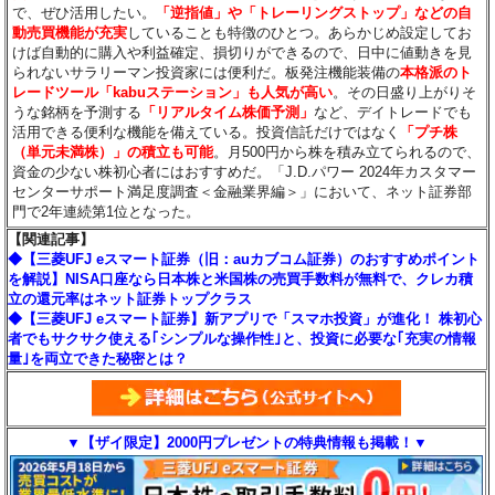
で、ぜひ活用したい。
「逆指値」や「トレーリングストップ」などの自
動売買機能が充実
していることも特徴のひとつ。あらかじめ設定してお
けば自動的に購入や利益確定、損切りができるので、日中に値動きを見
られないサラリーマン投資家には便利だ。板発注機能装備の
本格派のト
レードツール「kabuステーション」も人気が高い
。その日盛り上がりそ
うな銘柄を予測する
「リアルタイム株価予測」
など、デイトレードでも
活用できる便利な機能を備えている。投資信託だけではなく
「プチ株
（単元未満株）」の積立も可能
。月500円から株を積み立てられるので、
資金の少ない株初心者にはおすすめだ。「J.D.パワー 2024年カスタマー
センターサポート満足度調査＜金融業界編＞」において、ネット証券部
門で2年連続第1位となった。
【関連記事】
◆【三菱UFJ eスマート証券（旧：auカブコム証券）のおすすめポイント
を解説】NISA口座なら日本株と米国株の売買手数料が無料で、クレカ積
立の還元率はネット証券トップクラス
◆【三菱UFJ eスマート証券】新アプリで「スマホ投資」が進化！ 株初心
者でもサクサク使える｢シンプルな操作性｣と、投資に必要な｢充実の情報
量｣を両立できた秘密とは？
▼【ザイ限定】2000円プレゼントの特典情報も掲載！▼