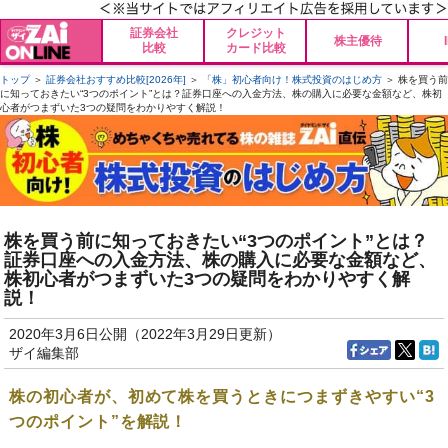
証券会社
クレジット
株主優待
比較
カード比較
トップ
＞
証券会社おすすめ比較[2026年]
＞
「株」初心者向け！株式投資のはじめ方
＞ 株を買う前
に知っておきたい“3つのポイント”とは？証券口座への入金方法、株の購入に必要な金額など、株初
心者がつまずいた3つの疑問をわかりやすく解説！
株を買う前に知っておきたい“3つのポイント”とは？
証券口座への入金方法、株の購入に必要な金額など、
株初心者がつまずいた3つの疑問をわかりやすく解
説！
2020年3月6日公開（2022年3月29日更新）
ザイ編集部
株の初心者が、初めて株を買うときにつまずきやすい“3
つのポイント”を解説！