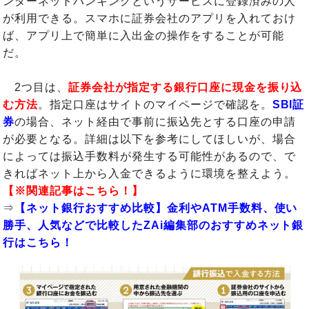
ンターネットバンキングというサービスに登録済みの人
が利用できる。スマホに証券会社のアプリを入れておけ
ば、アプリ上で簡単に入出金の操作をすることが可能
だ。
2つ目は、
証券会社が指定する銀行口座に現金を振り込
む方法
。指定口座はサイトのマイページで確認を。
SBI証
券
の場合、ネット経由で事前に振込先とする口座の申請
が必要となる。詳細は以下を参考にしてほしいが、場合
によっては振込手数料が発生する可能性があるので、で
きればネット上から入金できるように環境を整えよう。
【※関連記事はこちら！】
⇒
【ネット銀行おすすめ比較】金利やATM手数料、使い
勝手、人気などで比較したZAi編集部のおすすめネット銀
行はこちら！