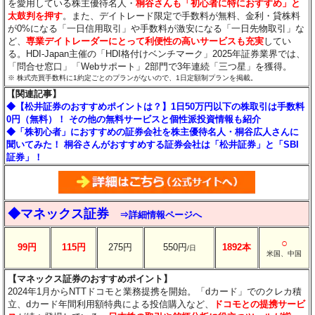
を愛用している株主優待名人・
桐谷さんも「初心者に特におすすめ」と
太鼓判を押す
。また、デイトレード限定で手数料が無料、金利・貸株料
が0%になる「一日信用取引」や手数料が激安になる「一日先物取引」な
ど、
専業デイトレーダーにとって利便性の高いサービスも充実
してい
る。HDI-Japan主催の「HDI格付けベンチマーク」2025年証券業界では、
「問合せ窓口」「Webサポート」2部門で3年連続「三つ星」を獲得。
※ 株式売買手数料に1約定ごとのプランがないので、1日定額制プランを掲載。
【関連記事】
◆【松井証券のおすすめポイントは？】1日50万円以下の株取引は手数料
0円（無料）！ その他の無料サービスと個性派投資情報も紹介
◆「株初心者」におすすめの証券会社を株主優待名人・桐谷広人さんに
聞いてみた！ 桐谷さんがおすすめする証券会社は「松井証券」と「SBI
証券」！
◆マネックス証券
⇒詳細情報ページへ
○
99円
115円
275円
550円
1892本
/日
米国、中国
【マネックス証券のおすすめポイント】
2024年1月からNTTドコモと業務提携を開始。「dカード」でのクレカ積
立、dカード年間利用額特典による投信購入など、
ドコモとの提携サービ