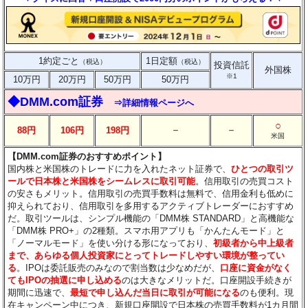
1約定ごと
1日定額
（税込）
（税込）
投資信託
外国株
※1
10万円
20万円
50万円
50万円
◆DMM.com証券
⇒詳細情報ページへ
○
－
－
88円
106円
198円
米国
【DMM.com証券のおすすめポイント】
国内株と米国株のトレードに力を入れたネット証券で、
ひとつの取引ツ
ールで日本株と米国株をシームレスに取引可能
。信用取引の売買コスト
の安さもメリット。信用取引の売買手数料は無料で、信用金利も低めに
抑えられており、信用取引を多用するアクティブトレーダーにおすすめ
だ。取引ツールは、シンプル機能の「DMM株 STANDARD」と高機能な
「DMM株 PRO+」の2種類。スマホ用アプリも「かんたんモード」と
「ノーマルモード」を使い分ける形になっており、
初級者から中上級者
まで、あらゆる個人投資家にとってトレードしやすい環境が整ってい
る
。IPOは委託販売のみなので割当数は少なめだが、
口座に資金がなく
てもIPOの抽選に申し込める
のは大きなメリットだ。口座開設手続きが
期間に迅速で、
最短で申し込んだ当日に取引が可能になる
のも便利。現
在キャンペーン中につき、新規口座開設で日本株の売買手数料が1カ月間