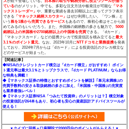
ス
が続々登場している。
日本株の取引や銘柄分析に役立つツールが揃っ
ている
のがメリット。中でも、多彩な注文方法や板発注が可能な
「マネ
ックストレーダー」
や、重要な業績を過去10期以上に渡ってグラフ表示
できる
「マネックス銘柄スカウター」
はぜひ利用したい。「ワン株」と
いう
株を1株から売買できるサービス
もあるので、株初心者はそこから始
めてみるのもいいだろう。また、外国株の銘柄数の多さも魅力で、
5000
銘柄以上の米国株や2700銘柄以上の中国株を売買
できる。「dカード」
「マネックスカード」などの提携クレカで投資信託を積み立てると
最大
3.1％のポイント還元
。なお、2023年10月に
NTTドコモと業務提携
を発表
しており、2024年7月からは「dカード」による投資信託のクレカ積立な
どのサービスが始まった。
【関連記事】
◆NISAのクレジットカード積立は「dカード積立」がおすすめ！ ポイン
ト還元率は最大3.1％とトップクラスで、｢dカード PLATINUM」ならお得
な特典も満載！
◆【マネックス証券の特徴とおすすめポイントを解説】｢単元未満株｣の
売買手数料の安さ＆取扱銘柄の多さに加え、｢米国株・中国株｣の充実度
も業界最強レベル！
◆【マネックス証券NISA「つみたて投資枠」のメリットは？】積立対象
の投資信託が264本もあり、初心者も安心の資産設計アドバイスツールが
使える！
▼クイズに回答＋口座開設で2000円分のポイントがもらえる！▼