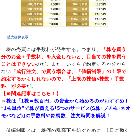
拡大画像表示
株の売買には手数料が発生する。つまり、
「株を買う
分のお金＋手数料」を入金しないと、目当ての株を買う
ことはできない
のだ。また、いくらで約定するか分から
ない
「成行注文」で買う場合は、「値幅制限」の上限で
約定するかもしれないので、「上限の株価×株数＋手数
料」が必要
だ。
【※関連記事はこちら！】
⇒
株は「1株＝数百円」の資金から始めるのがおすすめ！
“1株単位”で株が買える｢5つのサービス(S株･プチ株･ネオ
モバなど)｣の手数料や銘柄数、注文時間を解説！
値幅制限とは、株価の乱高下を防ぐために、1日に動く