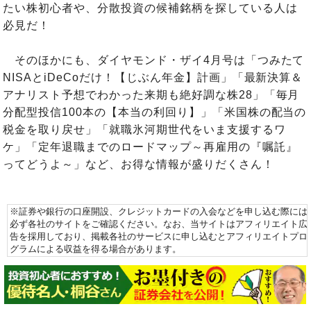
たい株初心者や、分散投資の候補銘柄を探している人は
必見だ！
そのほかにも、ダイヤモンド・ザイ4月号は「つみたて
NISAとiDeCoだけ！【じぶん年金】計画」「最新決算＆
アナリスト予想でわかった来期も絶好調な株28」「毎月
分配型投信100本の【本当の利回り】」「米国株の配当の
税金を取り戻せ」「就職氷河期世代をいま支援するワ
ケ」「定年退職までのロードマップ～再雇用の『嘱託』
ってどうよ～」など、お得な情報が盛りだくさん！
※証券や銀行の口座開設、クレジットカードの入会などを申し込む際には
必ず各社のサイトをご確認ください。なお、当サイトはアフィリエイト広
告を採用しており、掲載各社のサービスに申し込むとアフィリエイトプロ
グラムによる収益を得る場合があります。