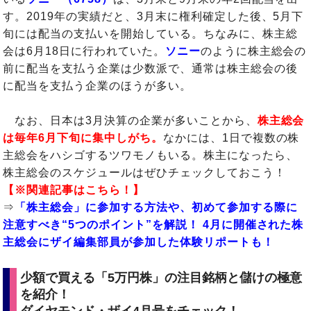
す。2019年の実績だと、3月末に権利確定した後、5月下
旬には配当の支払いを開始している。ちなみに、株主総
会は6月18日に行われていた。
ソニー
のように株主総会の
前に配当を支払う企業は少数派で、通常は株主総会の後
に配当を支払う企業のほうが多い。
なお、日本は3月決算の企業が多いことから、
株主総会
は毎年6月下旬に集中しがち。
なかには、1日で複数の株
主総会をハシゴするツワモノもいる。株主になったら、
株主総会のスケジュールはぜひチェックしておこう！
【※関連記事はこちら！】
⇒
「株主総会」に参加する方法や、初めて参加する際に
注意すべき“5つのポイント”を解説！ 4月に開催された株
主総会にザイ編集部員が参加した体験リポートも！
少額で買える「5万円株」の注目銘柄と儲けの極意
を紹介！
ダイヤモンド・ザイ4月号をチェック！