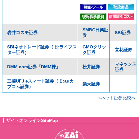
SMBC日興証
岩井コスモ証券
SBI証券
券
SBIネオトレード証券（旧:ライブス
GMOクリッ
立花証券
ター証券）
ク証券
マネックス
DMM.com証券「DMM株」
松井証券
証券
三菱UFJ eスマート証券（旧:auカ
楽天証券
ブコム証券）
»ネット証券比較へ
ザイ・オンラインSiteMap