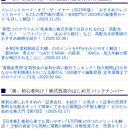
クレジットカード・オブ・ザ・イヤー（2023年版）「おすすめクレジ
ットカード」を2人の専門家が選出！全8部門の“2023年の最優秀カー
ド”を詳しく解説！（2023.11.25）
“新型コロナウイルス”収束後に株式市場で注目されるのは「高配当
株」だ！ 「ソフトバンク」「あおぞら銀行」など、高配当＆好業績の
おすすめ銘柄を紹介！（2020.02.06）
「令和2年度税制改正大綱」のポイントをFPがわかりやすく解説！
「新NISA」導入や「つみたてNISA」の延長、「iDeCo」加入年齢の変
更が検討されることに（2020.02.15）
"退職金専用"定期預金の金利が高い銀行ランキング！預入期間は3カ月
ながら年利換算1.6％になる銀行も！[60歳ザイ編集部員･定年退職まで
のロードマップ13]（2020.02.04）
「株」初心者向け！株式投資のはじめ方 バックナンバー
株初心者におすすめの「証券会社」を紹介！ 人気ネット証券の売買手
数料を比較＆ネットで簡単にできる口座開設の手順も解説！ ゼロから
始める株入門【第7回】（2025.02.17）
【日本株】株初心者でも買いやすい｢5万円株｣の3つのメリットを解
説！ 少額の資金でも気軽に複数の銘柄に分散投資でき、売買タイミン