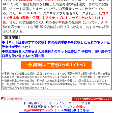
ADER」のPC版は板情報を利用した高速発注や特殊注文、多彩な気配情
報、チャート表示などオールインワンの高機能ツールに仕上がってい
る。また「NEOTRADER」のスマホアプリ版もリリースされた。
低コス
トで日本株（現物・信用）をアクティブにトレードしたい人におすす
め
。また、売買頻度の少ない初心者や中長期の投資家にとっても、新NI
SA対応や低コストな個性派投資信託の取り扱いがあり、おすすめの証券
会社と言える。
【関連記事】
◆【ネット証券おすすめ比較】株の売買手数料を比較したらあのネット証
券会社が安かった！
◆株主優待名人の桐谷さんお墨付きのネット証券は？ 手数料、使い勝手で
口座を使い分けるのが桐谷流！
※手数料などの情報は定期的に見直しを行っていますが、更新の関係で最新の情報と異なる場合
があります。最新情報は各証券会社の公式サイトをご確認ください。売買手数料は、1回の注文
が複数の約定に分かれた場合、同一日であれば約定代金を合算し、1回の注文として計算しま
す。投資信託の取扱数は、各証券会社の投資信託の検索機能をもとに計測しており、実際の購入
可能本数と異なる場合が場合があります。
【SBI証券×ザイ・オンライン】タイアップ企画
新規口座開設＋条件クリアした人
全員に
現金2000円プレゼント！
⇒
関連記事はこちら