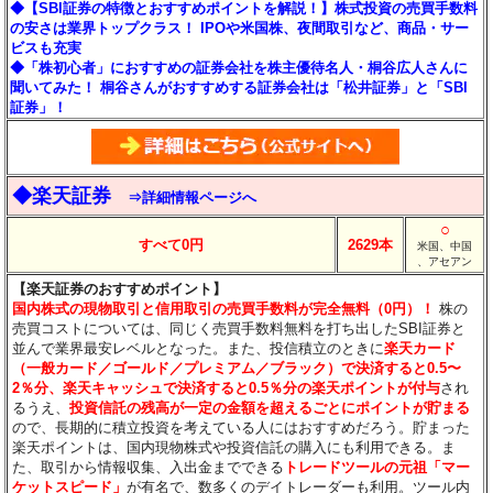
◆【SBI証券の特徴とおすすめポイントを解説！】株式投資の売買手数料
の安さは業界トップクラス！ IPOや米国株、夜間取引など、商品・サー
ビスも充実
◆「株初心者」におすすめの証券会社を株主優待名人・桐谷広人さんに
聞いてみた！ 桐谷さんがおすすめする証券会社は「松井証券」と「SBI
証券」！
◆楽天証券
⇒詳細情報ページへ
○
すべて0円
2629本
米国、中国
、アセアン
【楽天証券のおすすめポイント】
国内株式の現物取引と信用取引の売買手数料が完全無料（0円）！
株の
売買コストについては、同じく売買手数料無料を打ち出したSBI証券と
並んで業界最安レベルとなった。また、投信積立のときに
楽天カード
（一般カード／ゴールド／プレミアム／ブラック）で決済すると0.5〜
2％分
、楽天キャッシュで決済すると0.5％分
の楽天ポイントが付与
され
るうえ、
投資信託の残高が一定の金額を超えるごとにポイントが貯まる
ので、長期的に積立投資を考えている人にはおすすめだろう。貯まった
楽天ポイントは、国内現物株式や投資信託の購入にも利用できる。ま
た、取引から情報収集、入出金までできる
トレードツールの元祖「マー
ケットスピード」
が有名で、数多くのデイトレーダーも利用。ツール内