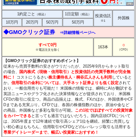
1約定ごと
1日定額
（税込）
（税込）
投資信託
外国株
※1
10万円
20万円
50万円
50万円
◆GMOクリック証券
⇒詳細情報ページへ
○
すべて0円
163本
（CFD）
※電話注文を除く
【GMOクリック証券のおすすめポイント】
従来から売買手数料の安さがウリだったが、2025年9月からネット取引
の場合、
国内株式（現物・信用取引）と投資信託の売買手数料が完全無
料に！
コストにうるさい
株主優待名人・桐谷広人さんも利用
していると
か。
信用取引の金利については、大手ネット証券よりも低く設定
されて
おり、一般信用売りも可能だ！ 米国株の情報では、瞬時にAIが翻訳する
英語ニュースやグラフ化された決算情報などが提供されており、米国株
CFDの取引に役立つ。商品の品揃えは、株式、FXのほか、外国債券やCF
Dまである充実ぶり。CFDでは、各国の株価指数のほか、原油や金など
の商品、外国株など多彩な取引が可能。
この1社でほぼすべての投資対象
をカバーできる
と言っても過言ではないだろう。国内店頭CFDについて
は、2025年度まで12年連続で取引高シェア1位を継続。頻繁に売買しな
い初心者はもちろん、信用取引やCFDなどのレバレッジ取引も活用する
専業デイトレーダーまで、幅広い投資家におすすめ！