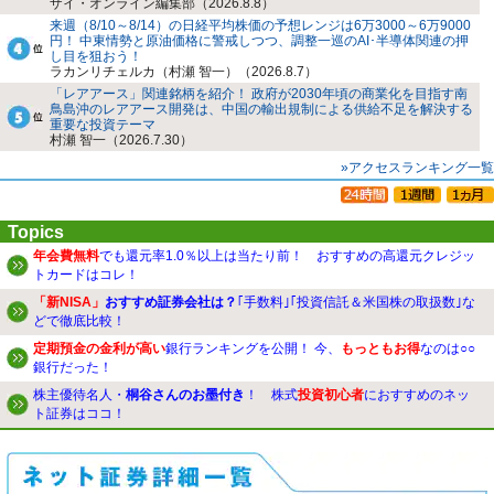
ザイ・オンライン編集部（2026.8.8）
来週（8/10～8/14）の日経平均株価の予想レンジは6万3000～6万9000
円！ 中東情勢と原油価格に警戒しつつ、調整一巡のAI･半導体関連の押
し目を狙おう！
ラカンリチェルカ（村瀬 智一）（2026.8.7）
「レアアース」関連銘柄を紹介！ 政府が2030年頃の商業化を目指す南
鳥島沖のレアアース開発は、中国の輸出規制による供給不足を解決する
重要な投資テーマ
村瀬 智一（2026.7.30）
»アクセスランキング一覧
Topics
年会費無料
でも還元率1.0％以上は当たり前！ おすすめの高還元クレジッ
トカードはコレ！
「新NISA」
おすすめ証券会社は？
｢手数料｣｢投資信託＆米国株の取扱数｣な
どで徹底比較！
定期預金の金利が高い
銀行ランキングを公開！ 今、
もっともお得
なのは○○
銀行だった！
株主優待名人・
桐谷さんのお墨付き
！ 株式
投資初心者
におすすめのネッ
ト証券はココ！