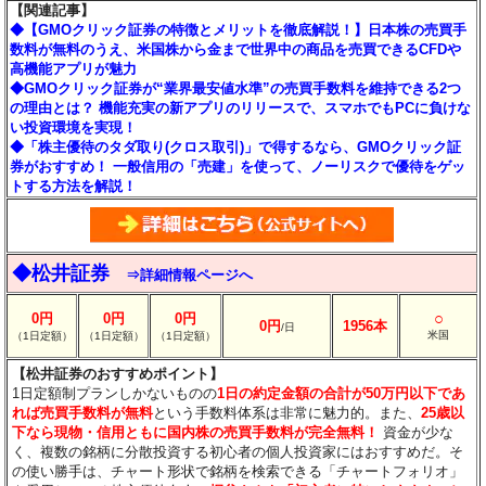
【関連記事】
◆【GMOクリック証券の特徴とメリットを徹底解説！】日本株の売買手
数料が無料のうえ、米国株から金まで世界中の商品を売買できるCFDや
高機能アプリが魅力
◆GMOクリック証券が“業界最安値水準”の売買手数料を維持できる2つ
の理由とは？ 機能充実の新アプリのリリースで、スマホでもPCに負けな
い投資環境を実現！
◆「株主優待のタダ取り(クロス取引)」で得するなら、GMOクリック証
券がおすすめ！ 一般信用の「売建」を使って、ノーリスクで優待をゲッ
トする方法を解説！
◆松井証券
⇒詳細情報ページへ
○
0円
0円
0円
0円
1956本
/日
米国
（1日定額）
（1日定額）
（1日定額）
【松井証券のおすすめポイント】
1日定額制プランしかないものの
1日の約定金額の合計が50万円以下であ
れば売買手数料が無料
という手数料体系は非常に魅力的。また、
25歳以
下なら現物・信用ともに国内株の売買手数料が完全無料！
資金が少な
く、複数の銘柄に分散投資する初心者の個人投資家にはおすすめだ。そ
の使い勝手は、チャート形状で銘柄を検索できる「チャートフォリオ」