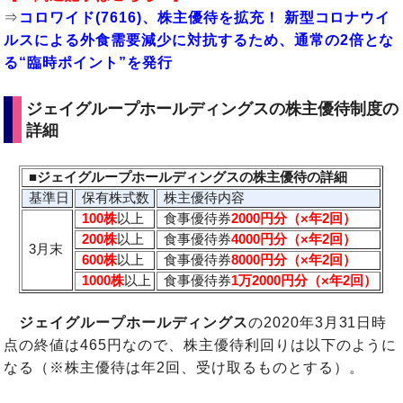
⇒
コロワイド(7616)、株主優待を拡充！ 新型コロナウイ
ルスによる外食需要減少に対抗するため、通常の2倍とな
る“臨時ポイント”を発行
ジェイグループホールディングスの株主優待制度の
詳細
■ジェイグループホールディングスの株主優待の詳細
基準日
保有株式数
株主優待内容
100株
以上
食事優待券
2000円分（×年2回）
200株
以上
食事優待券
4000円分（×年2回）
3月末
600株
以上
食事優待券
8000円分（×年2回）
1000株
以上
食事優待券
1万2000円分（×年2回）
ジェイグループホールディングス
の2020年3月31日時
点の終値は465円なので、株主優待利回りは以下のように
なる（※株主優待は年2回、受け取るものとする）。