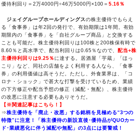
優待利回り＝2万4000円÷46万5000円×100＝
5.16％
ジェイグループホールディングス
の株主優待でもらえ
る「食事券」は年2回の発行で、有効期限は1年間。有効
期限内の「食事券」を「自社グループ商品」と交換する
ことも可能だ。株主優待利回りは100株と200株保有時で
8.60％と高水準で、配当利回りは0.65％なので、
配当+株
主優待利回りは9.25％
に達する。居酒屋「芋蔵」「ほっ
こり」など、同社の店舗をよく利用する人なら、「食事
券」の利用価値は高そうだ。ただし、外食業界は、「コ
ロナ・ショック」で甚大な打撃を受けているため、業績
の下方修正や配当予想の修正（減配・無配）、株主優待
の改悪に注意する必要もありそうだ。
【※関連記事はこちら！】
⇒
株主優待を「廃止・改悪」する銘柄を見極める“3つの
特徴”に注意！「株主優待の新設直後･優待品がQUOカー
ド･業績悪化に伴う減配や無配」の3点には要警戒！