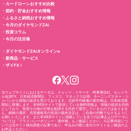
・
カードローンおすすめ比較
・
節約・貯金おすすめ情報
・
ふるさと納税おすすめ情報
・
今月のダイヤモンドZAi
・
投資コラム
・
今日の注目株
・
ダイヤモンドZAiオンラインα
・
新商品・サービス
・
ザイFX！
当ウェブサイトにおけるデータは、クォンツ・リサーチ、時事通信社、セントラ
ル短資FX、日本経済新聞社、フィスコ、マネックス証券、モーニングスター・ジ
ャパンから情報の提供を受けております。日経平均株価の著作権は、日本経済新
聞社に帰属します。本WEBサイトで提供している無料情報は、情報の提供を目的
としており、投資その他の行動を勧誘する目的で運営しているものではありませ
ん。銘柄の選択、売買価格等の投資の最終決定は、ご自身の判断でなさるように
お願いいたします。また本WEBサイトに掲載している全ての記事およびデータに
ついては「プライバシーポリシー・著作権」もご確認ください。※記事内容につ
いては当サイト独自調査の記事であり、申込みの際に各社のサイトをご確認の上
お申込ください。