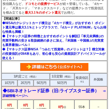
投信購入など、
ドコモとの提携サービス
が続々登場している。「dカー
ド」「JCBカード」「マネックスカード」などの提携クレカで投資信託
を積み立てると
最大3.1％のポイント還元
でお得だ。
【関連記事】
◆NISAのクレジットカード積立は「dカード積立」がおすすめ！ ポイン
ト還元率は最大3.1％とトップクラスで、｢dカード PLATINUM」ならお得
な特典も満載！
◆【マネックス証券の特徴とおすすめポイントを解説】｢単元未満株｣の
売買手数料の安さ＆取扱銘柄の多さに加え、｢米国株・中国株｣の充実度
も業界最強レベル！
◆【マネックス証券NISA「つみたて投資枠」のメリットは？】積立対象
の投資信託が264本もあり、初心者も安心の資産設計アドバイスツールが
使える！
1約定ごと
1日定額
（税込）
（税込）
投資信託
外国株
※1
10万円
20万円
50万円
50万円
◆SBIネオトレード証券（旧:ライブスター証券）
⇒
詳細情報ページへ
0円
0円
0円
－
0円
55本
/
日