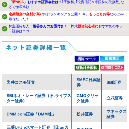
「新NISA」
おすすめ証券会社は？
｢手数料｣｢投資信託＆米国株の取扱数｣な
どで徹底比較！
定期預金の金利が高い
銀行ランキングを公開！ 今、
もっともお得
なのは○○
銀行だった！
株主優待名人・
桐谷さんのお墨付き
！ 株式
投資初心者
におすすめのネッ
ト証券はココ！
SMBC日興証
岩井コスモ証券
SBI証券
券
SBIネオトレード証券（旧:ライブス
GMOクリッ
立花証券
ター証券）
ク証券
マネックス
DMM.com証券「DMM株」
松井証券
証券
三菱UFJ eスマート証券（旧:auカ