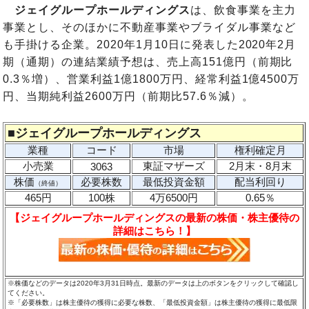
ジェイグループホールディングス
は
、飲食事業を主力
事業とし、そのほかに不動産事業やブライダル事業など
も手掛ける企業。
2020年1月10日に発表した2020年2月
期（通期）の連結業績予想は、売上高151億円（前期比
0.3％増）、営業利益1億1800万円、経常利益1億4500万
円、当期純利益2600万円（前期比57.6％減）。
■
ジェイグループホールディングス
業種
コード
市場
権利確定月
小売業
東証マザーズ
2月末・8月末
3063
株価
必要株数
最低投資金額
配当利回り
（終値）
465円
100株
4万6500円
0.65％
【ジェイグループホールディングスの最新の株価・株主優待の
詳細はこちら！】
※株価などのデータは2020年3月31日時点。最新のデータは上のボタンをクリックして確認し
てください。
※「必要株数」は株主優待の獲得に必要な株数、「最低投資金額」は株主優待の獲得に最低限