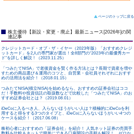
ページのトップに戻る
株主優待【新設・変更・廃止】最新ニュース[2026年]の関
連記事
クレジットカード・オブ・ザ・イヤー（2023年版）「おすすめクレジ
ットカード」を2人の専門家が選出！全8部門の“2023年の最優秀カー
ド”を詳しく解説！（2023.11.25）
「つみたてNISA」で老後資金を賢く作る方法とは？長期で資産を増や
すための商品選び＆運用のコツと、自営業・会社員それぞれにおすす
めの活用法を紹介！（2018.01.15）
つみたてNISA(積立NISA)を始めるなら、おすすめの証券会社はココ
だ！手数料や投資信託の取扱数などで比較した「つみたてNISA」のお
すすめ証券会社とは？（2019.08.01）
iDeCoに入るべき人、入らないほうがいい人は？積極的にiDeCoを利
用すると得をする3つのタイプと、iDeCoに入らないほうがいい4つの
ケースを紹介！（2017.06.08）
株初心者におすすめの「証券会社」を紹介！ 人気ネット証券の売買手
数料を比較＆ネットで簡単にできる口座開設の手順も解説！ ゼロか