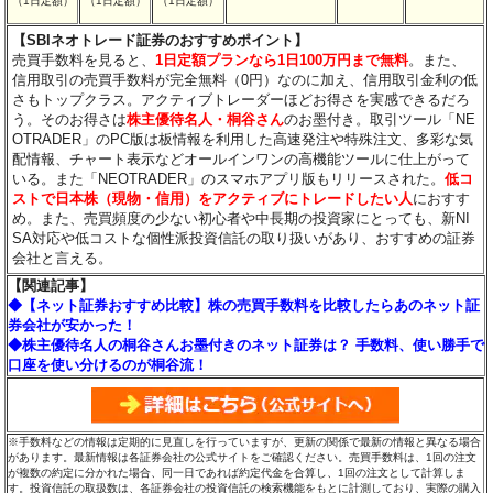
（1日定額）
（1日定額）
（1日定額）
【SBIネオトレード証券のおすすめポイント】
売買手数料を見ると、
1日定額プランなら1日100万円まで無料
。また、
信用取引の売買手数料が完全無料（0円）なのに加え、信用取引金利の低
さもトップクラス。アクティブトレーダーほどお得さを実感できるだろ
う。そのお得さは
株主優待名人・桐谷さん
のお墨付き。取引ツール「NE
OTRADER」のPC版は板情報を利用した高速発注や特殊注文、多彩な気
配情報、チャート表示などオールインワンの高機能ツールに仕上がって
いる。また「NEOTRADER」のスマホアプリ版もリリースされた。
低コ
ストで日本株（現物・信用）をアクティブにトレードしたい人
におすす
め。また、売買頻度の少ない初心者や中長期の投資家にとっても、新NI
SA対応や低コストな個性派投資信託の取り扱いがあり、おすすめの証券
会社と言える。
【関連記事】
◆【ネット証券おすすめ比較】株の売買手数料を比較したらあのネット証
券会社が安かった！
◆株主優待名人の桐谷さんお墨付きのネット証券は？ 手数料、使い勝手で
口座を使い分けるのが桐谷流！
※手数料などの情報は定期的に見直しを行っていますが、更新の関係で最新の情報と異なる場合
があります。最新情報は各証券会社の公式サイトをご確認ください。売買手数料は、1回の注文
が複数の約定に分かれた場合、同一日であれば約定代金を合算し、1回の注文として計算しま
す。投資信託の取扱数は、各証券会社の投資信託の検索機能をもとに計測しており、実際の購入