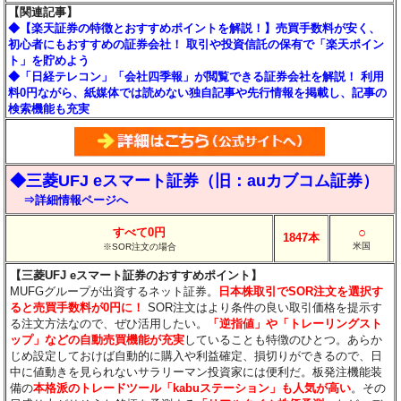
【関連記事】
◆【楽天証券の特徴とおすすめポイントを解説！】売買手数料が安く、
初心者にもおすすめの証券会社！ 取引や投資信託の保有で「楽天ポイン
ト」を貯めよう
◆「日経テレコン」「会社四季報」が閲覧できる証券会社を解説！ 利用
料0円ながら、紙媒体では読めない独自記事や先行情報を掲載し、記事の
検索機能も充実
◆三菱UFJ eスマート証券（旧：auカブコム証券）
⇒詳細情報ページへ
○
すべて0円
1847本
米国
※SOR注文の場合
【三菱UFJ eスマート証券のおすすめポイント】
MUFGグループが出資するネット証券。
日本株取引でSOR注文を選択す
ると売買手数料が0円に！
SOR注文はより条件の良い取引価格を提示す
る注文方法なので、ぜひ活用したい。
「逆指値」や「トレーリングスト
ップ」などの自動売買機能が充実
していることも特徴のひとつ。あらか
じめ設定しておけば自動的に購入や利益確定、損切りができるので、日
中に値動きを見られないサラリーマン投資家には便利だ。板発注機能装
備の
本格派のトレードツール「kabuステーション」も人気が高い
。その