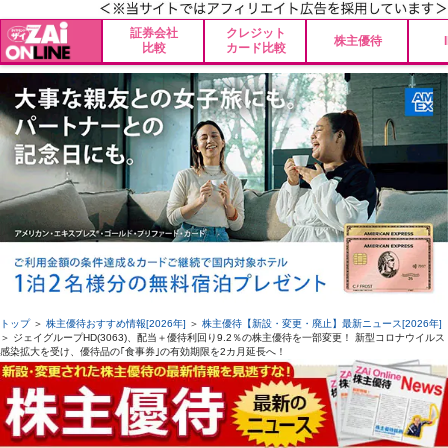
証券会社
クレジット
株主優待
比較
カード比較
トップ
＞
株主優待おすすめ情報[2026年]
＞
株主優待【新設・変更・廃止】最新ニュース[2026年]
＞ ジェイグループHD(3063)、配当＋優待利回り9.2％の株主優待を一部変更！ 新型コロナウイルス
感染拡大を受け、優待品の｢食事券｣の有効期限を2カ月延長へ！