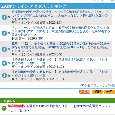
ZAiオンライン アクセスランキング
定期預金の金利が高い銀行ランキング[2026年8月] 貯金をするなら、メ
ガバンクの3倍以上も高金利なSBI新生銀行など、お得な銀行を選ぶの
がおすすめ！
ザイ・オンライン編集部（2026.8.3）
「レアアース」関連銘柄を紹介！ 政府が2030年頃の商業化を目指す南
鳥島沖のレアアース開発は、中国の輸出規制による供給不足を解決する
重要な投資テーマ
村瀬 智一（2026.7.30）
花王（4452）、株主優待を新設！ 2026年12月末の保有株数が400株未
満なら｢抽選で自社製品｣、400株以上なら6000～1万円分の自社商品が
もらえることに
ザイ・オンライン編集部（2026.8.5）
【普通預金の金利を徹底比較！】 普通預金金利の高さで選ぶ！「おす
すめのネット銀行」一覧！
ザイ・オンライン編集部（2019.11.1）
【定期預金の金利を徹底比較！】 定期預金金利の高さで選ぶ！「おす
すめのネット銀行」一覧！
ザイ・オンライン編集部（2021.6.10）
»アクセスランキング一覧
Topics
年会費無料
でも還元率1.0％以上は当たり前！ おすすめの高還元クレジッ
トカードはコレ！