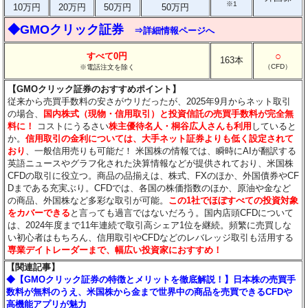
※1
10万円
20万円
50万円
50万円
◆GMOクリック証券
⇒詳細情報ページへ
○
すべて0円
163本
（CFD）
※電話注文を除く
【GMOクリック証券のおすすめポイント】
従来から売買手数料の安さがウリだったが、2025年9月からネット取引
の場合、
国内株式（現物・信用取引）と投資信託の売買手数料が完全無
料に！
コストにうるさい
株主優待名人・桐谷広人さんも利用
していると
か。
信用取引の金利については、大手ネット証券よりも低く設定されて
おり
、一般信用売りも可能だ！ 米国株の情報では、瞬時にAIが翻訳する
英語ニュースやグラフ化された決算情報などが提供されており、米国株
CFDの取引に役立つ。商品の品揃えは、株式、FXのほか、外国債券やCF
Dまである充実ぶり。CFDでは、各国の株価指数のほか、原油や金など
の商品、外国株など多彩な取引が可能。
この1社でほぼすべての投資対象
をカバーできる
と言っても過言ではないだろう。国内店頭CFDについて
は、2024年度まで11年連続で取引高シェア1位を継続。頻繁に売買しな
い初心者はもちろん、信用取引やCFDなどのレバレッジ取引も活用する
専業デイトレーダーまで、幅広い投資家におすすめ！
【関連記事】
◆【GMOクリック証券の特徴とメリットを徹底解説！】日本株の売買手
数料が無料のうえ、米国株から金まで世界中の商品を売買できるCFDや
高機能アプリが魅力