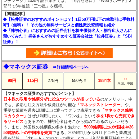
ンチマーク」2025年証券業界では、「問合せ窓口」「Webサポート」2
部門で3年連続「三つ星」を獲得。
【関連記事】
◆【松井証券のおすすめポイントは？】1日50万円以下の株取引は手数料
0円（無料）！ その他の無料サービスと個性派投資情報も紹介
◆「株初心者」におすすめの証券会社を株主優待名人・桐谷広人さんに
聞いてみた！ 桐谷さんがおすすめする証券会社は「松井証券」と「SBI
証券」！
◆マネックス証券
⇒詳細情報ページへ
○
99円
115円
275円
550円
1884本
/日
米国、中国
【マネックス証券のおすすめポイント】
日本株の取引や銘柄分析に役立つツールが揃っている
のがメリット。中
でも、多彩な注文方法や板発注が可能な
「マネックストレーダー」
や、
重要な業績を過去10期以上に渡ってグラフ表示できる
「マネックス銘柄
スカウター」
はぜひ利用したい。「ワン株」という
株を1株から売買でき
るサービス
もあるので、株初心者はそこから始めてみるのもいいだろ
う。また、外国株の銘柄数の多さも魅力で、
5000銘柄以上の米国株や26
50銘柄以上の中国株を売買
できる。2024年1月からNTTドコモと業務提
携を開始。「dカード」でのクレカ積立、dカード年間利用額特典による