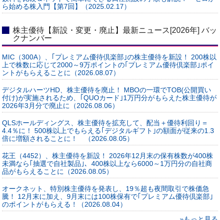
ら始める株入門【第7回】（2025.02.17）
株主優待【新設・変更・廃止】最新ニュース[2026年] バッ
クナンバー
MIC（300A）、｢プレミアム優待倶楽部｣の株主優待を新設！ 200株以
上で株数に応じて2000～9万ポイントの｢プレミアム優待倶楽部｣ポイ
ントがもらえることに（2026.08.07）
デジタルハーツHD、株主優待を廃止！ MBOの一環でTOB(公開買い
付け)が実施されるため、｢QUOカード｣1万円分がもらえた株主優待が
2026年3月分で廃止に（2026.08.06）
QLSホールディングス、株主優待を拡充して、配当＋優待利回り＝
4.4％に！ 500株以上でもらえる｢デジタルギフト｣の額面が従来の1.3
倍に増額されることに！ （2026.08.05）
花王（4452）、株主優待を新設！ 2026年12月末の保有株数が400株
未満なら｢抽選で自社製品｣、400株以上なら6000～1万円分の自社商
品がもらえることに（2026.08.05）
オークネット、特別株主優待を発表し、19％超も夜間取引で株価急
騰！ 12月末に加え、9月末には100株保有で｢プレミアム優待倶楽部｣
のポイントがもらえる！（2026.08.04）
»もっと見る