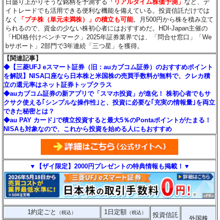
日盛り上がりそうな銘柄を予測する
「リアルタイム株価予測」
など、デ
イトレードでも活用できる便利な機能を備えている。投資信託だけでは
なく
「プチ株（単元未満株）」の積立も可能
。月500円から株を積み立て
られるので、資金の少ない株初心者にはおすすめだ。HDI-Japan主催の
「HDI格付けベンチマーク」2025年証券業界では、「問合せ窓口」「We
bサポート」2部門で3年連続「三つ星」を獲得。
【関連記事】
◆【三菱UFJ eスマート証券（旧：auカブコム証券）のおすすめポイント
を解説】NISA口座なら日本株と米国株の売買手数料が無料で、クレカ積
立の還元率はネット証券トップクラス
◆auカブコム証券の新アプリで「スマホ投資」が進化！ 株初心者でもサ
クサク使える｢シンプルな操作性｣と、投資に必要な｢充実の情報量｣を両立
できた秘密とは？
◆au PAY カード｣で積立投資すると最大5％のPontaポイントがたまる！
NISAも対象なので、これから投資を始める人にもおすすめ
▼【ザイ限定】2000円プレゼントの特典情報も掲載！▼
1約定ごと
1日定額
（税込）
（税込）
投資信託
外国株