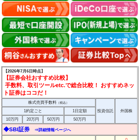
【2026年7月6日時点】
【証券会社おすすめ比較】
手数料、取引ツールetc.で総合比較！ おすすめネッ
ト証券はココだ！
株式売買手数料
（税込）
1約定ごと
1日定額
投資信託
外国株
10万円
20万円
50万円
50万円
◆SBI証券
⇒詳細情報ページへ
○