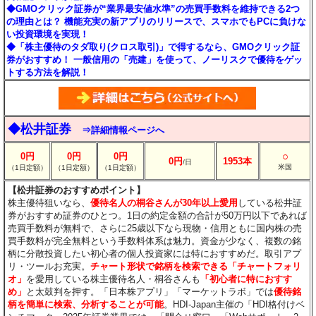
◆GMOクリック証券が“業界最安値水準”の売買手数料を維持できる2つ
の理由とは？ 機能充実の新アプリのリリースで、スマホでもPCに負けな
い投資環境を実現！
◆「株主優待のタダ取り(クロス取引)」で得するなら、GMOクリック証
券がおすすめ！ 一般信用の「売建」を使って、ノーリスクで優待をゲッ
トする方法を解説！
◆松井証券
⇒詳細情報ページへ
○
0円
0円
0円
0円
1953本
/日
米国
（1日定額）
（1日定額）
（1日定額）
【松井証券のおすすめポイント】
株主優待狙いなら、
優待名人の桐谷さんが30年以上愛用
している松井証
券がおすすめ証券のひとつ。1日の約定金額の合計が50万円以下であれば
売買手数料が無料で、さらに25歳以下なら現物・信用ともに国内株の売
買手数料が完全無料という手数料体系は魅力。資金が少なく、複数の銘
柄に分散投資したい初心者の個人投資家には特におすすめだ。取引アプ
リ・ツールお充実。
チャート形状で銘柄を検索できる「チャートフォリ
オ」
を愛用している株主優待名人・桐谷さんも
「初心者に特におすす
め」
と太鼓判を押す。「日本株アプリ」「マーケットラボ」では
優待銘
柄を簡単に検索、分析することが可能
。HDI-Japan主催の「HDI格付けベ