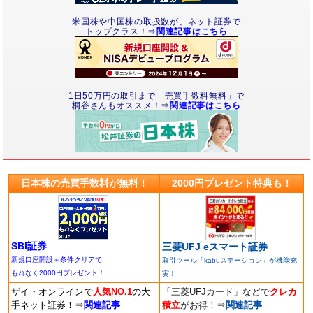
米国株や中国株の取扱数が、ネット証券で
トップクラス！⇒
関連記事はこちら
1日50万円の取引まで「売買手数料無料」で
桐谷さんもオススメ！⇒
関連記事はこちら
日本株の売買手数料が無料！
2000円プレゼント特典も！
SBI証券
三菱UFJ eスマート証券
新規口座開設＋条件クリアで
取引ツール「kabuステーション」が機能充
もれなく2000円プレゼント！
実！
ザイ・オンラインで
人気NO.1
の大
「三菱UFJカード」などで
クレカ
手ネット証券！
⇒
関連記事
積立
がお得！
⇒
関連記事