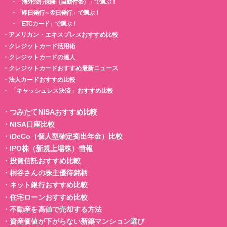
・
「海外旅行保険（自動付帯）」で選ぶ！
・
「即日発行～翌日発行」で選ぶ！
・
「ETCカード」で選ぶ！
・
アメリカン・エキスプレスおすすめ比較
・
クレジットカード活用術
・
クレジットカードの達人
・
クレジットカードおすすめ最新ニュース
・
法人カードおすすめ比較
・
「キャッシュレス決済」おすすめ比較
・
つみたてNISAおすすめ比較
・
NISA口座比較
・
iDeCo（個人型確定拠出年金）比較
・
IPO株（新規上場株）情報
・
投資信託おすすめ比較
・
桐谷さんの株主優待銘柄
・
ネット銀行おすすめ比較
・
住宅ローンおすすめ比較
・
不動産を高値で売却する方法
・
資産価値が下がらない新築マンション選び