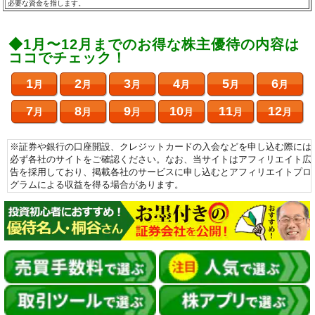
必要な資金を指します。
◆1月〜12月までのお得な株主優待の内容は
ココでチェック！
1
2
3
4
5
6
月
月
月
月
月
月
7
8
9
10
11
12
月
月
月
月
月
月
※証券や銀行の口座開設、クレジットカードの入会などを申し込む際には
必ず各社のサイトをご確認ください。なお、当サイトはアフィリエイト広
告を採用しており、掲載各社のサービスに申し込むとアフィリエイトプロ
グラムによる収益を得る場合があります。