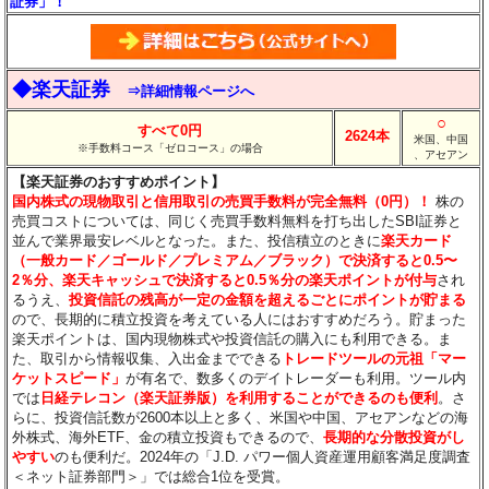
証券」！
◆楽天証券
⇒詳細情報ページへ
○
すべて0円
2624本
米国、中国
※手数料コース「ゼロコース」の場合
、アセアン
【楽天証券のおすすめポイント】
国内株式の現物取引と信用取引の売買手数料が完全無料（0円）！
株の
売買コストについては、同じく売買手数料無料を打ち出したSBI証券と
並んで業界最安レベルとなった。また、投信積立のときに
楽天カード
（一般カード／ゴールド／プレミアム／ブラック）で決済すると0.5〜
2％分
、楽天キャッシュで決済すると0.5％分
の楽天ポイントが付与
され
るうえ、
投資信託の残高が一定の金額を超えるごとにポイントが貯まる
ので、長期的に積立投資を考えている人にはおすすめだろう。貯まった
楽天ポイントは、国内現物株式や投資信託の購入にも利用できる。ま
た、取引から情報収集、入出金までできる
トレードツールの元祖「マー
ケットスピード」
が有名で、数多くのデイトレーダーも利用。ツール内
では
日経テレコン（楽天証券版）を利用することができるのも便利
。さ
らに、投資信託数が2600本以上と多く、米国や中国、アセアンなどの海
外株式、海外ETF、金の積立投資もできるので、
長期的な分散投資がし
やすい
のも便利だ。2024年の「J.D. パワー個人資産運用顧客満足度調査
＜ネット証券部門＞」では総合1位を受賞。