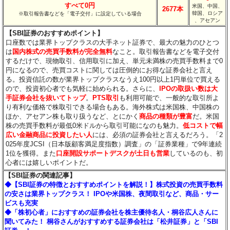
すべて0円
米国、中国、
2677本
韓国、ロシア
※取引報告書などを「電子交付」に設定している場合
、アセアン
【SBI証券のおすすめポイント】
口座数では業界トップクラスの大手ネット証券で、最大の魅力のひとつ
は
国内株式の売買手数料が完全無料
なこと。取引報告書などを電子交付
するだけで、現物取引、信用取引に加え、単元未満株の売買手数料まで0
円になるので、売買コストに関しては圧倒的にお得な証券会社と言え
る。投資信託の数が業界トップクラスなうえ100円以上1円単位で買える
ので、投資初心者でも気軽に始められる。さらに、
IPOの取扱い数は大
手証券会社を抜いてトップ
。
PTS取引
も利用可能で、一般的な取引所よ
り有利な価格で株取引できる場合もある。海外株式は米国株、中国株の
ほか、アセアン株も取り扱うなど、とにかく
商品の種類が豊富
だ。米国
株の売買手数料が最低0米ドルから取引可能になのも魅力。
低コストで幅
広い金融商品に投資したい人
には、必須の証券会社と言えるだろう。「2
025年度JCSI（日本版顧客満足度指数）調査」の「証券業種」で9年連続
1位を獲得。また
口座開設サポートデスクが土日も営業
しているのも、初
心者には嬉しいポイントだ。
【SBI証券の関連記事】
◆【SBI証券の特徴とおすすめポイントを解説！】株式投資の売買手数料
の安さは業界トップクラス！ IPOや米国株、夜間取引など、商品・サー
ビスも充実
◆「株初心者」におすすめの証券会社を株主優待名人・桐谷広人さんに
聞いてみた！ 桐谷さんがおすすめする証券会社は「松井証券」と「SBI