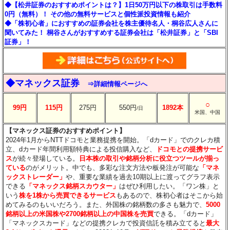
◆【松井証券のおすすめポイントは？】1日50万円以下の株取引は手数料
0円（無料）！ その他の無料サービスと個性派投資情報も紹介
◆「株初心者」におすすめの証券会社を株主優待名人・桐谷広人さんに
聞いてみた！ 桐谷さんがおすすめする証券会社は「松井証券」と「SBI
証券」！
◆マネックス証券
⇒詳細情報ページへ
○
99円
115円
275円
550円
1892本
/日
米国、中国
【マネックス証券のおすすめポイント】
2024年1月からNTTドコモと業務提携を開始。「dカード」でのクレカ積
立、dカード年間利用額特典による投信購入など、
ドコモとの提携サービ
ス
が続々登場している。
日本株の取引や銘柄分析に役立つツールが揃っ
ている
のがメリット。中でも、多彩な注文方法や板発注が可能な
「マネ
ックストレーダー」
や、重要な業績を過去10期以上に渡ってグラフ表示
できる
「マネックス銘柄スカウター」
はぜひ利用したい。「ワン株」と
いう
株を1株から売買できるサービス
もあるので、株初心者はそこから始
めてみるのもいいだろう。また、外国株の銘柄数の多さも魅力で、
5000
銘柄以上の米国株や2700銘柄以上の中国株を売買
できる。「dカード」
「マネックスカード」などの提携クレカで投資信託を積み立てると
最大