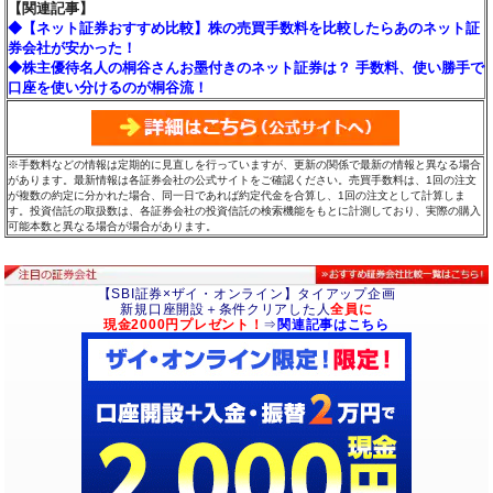
【関連記事】
◆【ネット証券おすすめ比較】株の売買手数料を比較したらあのネット証
券会社が安かった！
◆株主優待名人の桐谷さんお墨付きのネット証券は？ 手数料、使い勝手で
口座を使い分けるのが桐谷流！
※手数料などの情報は定期的に見直しを行っていますが、更新の関係で最新の情報と異なる場合
があります。最新情報は各証券会社の公式サイトをご確認ください。売買手数料は、1回の注文
が複数の約定に分かれた場合、同一日であれば約定代金を合算し、1回の注文として計算しま
す。投資信託の取扱数は、各証券会社の投資信託の検索機能をもとに計測しており、実際の購入
可能本数と異なる場合が場合があります。
【SBI証券×ザイ・オンライン】タイアップ企画
新規口座開設＋条件クリアした人
全員に
現金2000円プレゼント！
⇒
関連記事はこちら