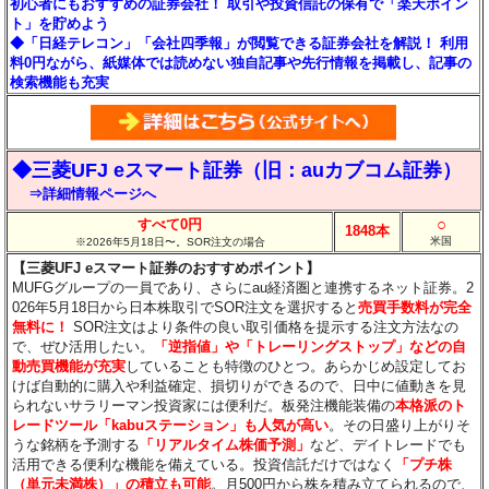
初心者にもおすすめの証券会社！ 取引や投資信託の保有で「楽天ポイン
ト」を貯めよう
◆「日経テレコン」「会社四季報」が閲覧できる証券会社を解説！ 利用
料0円ながら、紙媒体では読めない独自記事や先行情報を掲載し、記事の
検索機能も充実
◆三菱UFJ eスマート証券（旧：auカブコム証券）
⇒詳細情報ページへ
○
すべて0円
1848本
米国
※2026年5月18日〜。SOR注文の場合
【三菱UFJ eスマート証券のおすすめポイント】
MUFGグループの一員であり、さらにau経済圏と連携するネット証券。2
026年5月18日から日本株取引でSOR注文を選択すると
売買手数料が完全
無料に！
SOR注文はより条件の良い取引価格を提示する注文方法なの
で、ぜひ活用したい。
「逆指値」や「トレーリングストップ」などの自
動売買機能が充実
していることも特徴のひとつ。あらかじめ設定してお
けば自動的に購入や利益確定、損切りができるので、日中に値動きを見
られないサラリーマン投資家には便利だ。板発注機能装備の
本格派のト
レードツール「kabuステーション」も人気が高い
。その日盛り上がりそ
うな銘柄を予測する
「リアルタイム株価予測」
など、デイトレードでも
活用できる便利な機能を備えている。投資信託だけではなく
「プチ株
（単元未満株）」の積立も可能
。月500円から株を積み立てられるので、