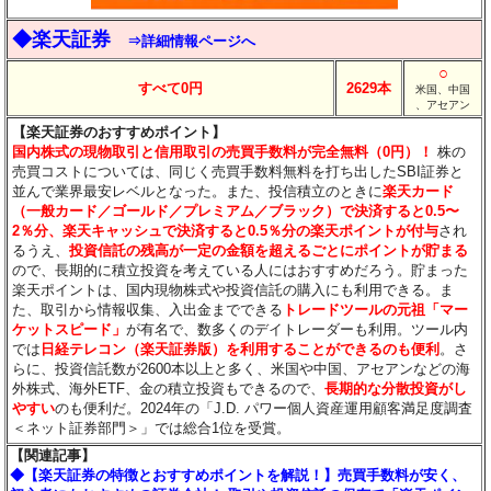
◆楽天証券
⇒詳細情報ページへ
○
すべて0円
2629本
米国、中国
、アセアン
【楽天証券のおすすめポイント】
国内株式の現物取引と信用取引の売買手数料が完全無料（0円）！
株の
売買コストについては、同じく売買手数料無料を打ち出したSBI証券と
並んで業界最安レベルとなった。また、投信積立のときに
楽天カード
（一般カード／ゴールド／プレミアム／ブラック）で決済すると0.5〜
2％分
、楽天キャッシュで決済すると0.5％分
の楽天ポイントが付与
され
るうえ、
投資信託の残高が一定の金額を超えるごとにポイントが貯まる
ので、長期的に積立投資を考えている人にはおすすめだろう。貯まった
楽天ポイントは、国内現物株式や投資信託の購入にも利用できる。ま
た、取引から情報収集、入出金までできる
トレードツールの元祖「マー
ケットスピード」
が有名で、数多くのデイトレーダーも利用。ツール内
では
日経テレコン（楽天証券版）を利用することができるのも便利
。さ
らに、投資信託数が2600本以上と多く、米国や中国、アセアンなどの海
外株式、海外ETF、金の積立投資もできるので、
長期的な分散投資がし
やすい
のも便利だ。2024年の「J.D. パワー個人資産運用顧客満足度調査
＜ネット証券部門＞」では総合1位を受賞。
【関連記事】
◆【楽天証券の特徴とおすすめポイントを解説！】売買手数料が安く、