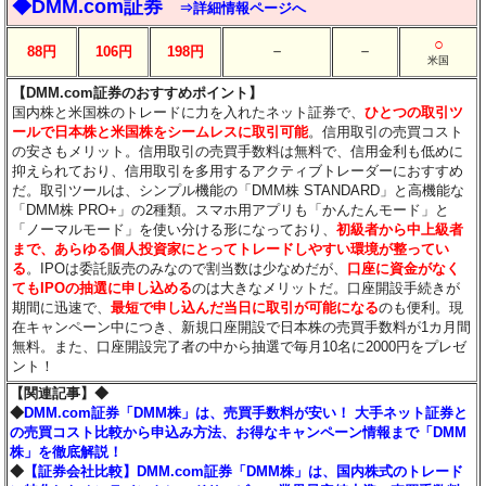
◆DMM.com証券
⇒詳細情報ページへ
○
－
－
88円
106円
198円
米国
【DMM.com証券のおすすめポイント】
国内株と米国株のトレードに力を入れたネット証券で、
ひとつの取引ツ
ールで日本株と米国株をシームレスに取引可能
。信用取引の売買コスト
の安さもメリット。信用取引の売買手数料は無料で、信用金利も低めに
抑えられており、信用取引を多用するアクティブトレーダーにおすすめ
だ。取引ツールは、シンプル機能の「DMM株 STANDARD」と高機能な
「DMM株 PRO+」の2種類。スマホ用アプリも「かんたんモード」と
「ノーマルモード」を使い分ける形になっており、
初級者から中上級者
まで、あらゆる個人投資家にとってトレードしやすい環境が整ってい
る
。IPOは委託販売のみなので割当数は少なめだが、
口座に資金がなく
てもIPOの抽選に申し込める
のは大きなメリットだ。口座開設手続きが
期間に迅速で、
最短で申し込んだ当日に取引が可能になる
のも便利。現
在キャンペーン中につき、新規口座開設で日本株の売買手数料が1カ月間
無料。また、口座開設完了者の中から抽選で毎月10名に2000円をプレゼ
ント！
【関連記事】◆
◆
DMM.com証券「DMM株」は、売買手数料が安い！ 大手ネット証券と
の売買コスト比較から申込み方法、お得なキャンペーン情報まで「DMM
株」を徹底解説！
◆
【証券会社比較】DMM.com証券「DMM株」は、国内株式のトレード