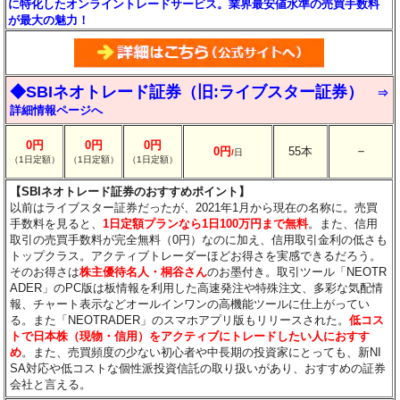
に特化したオンライントレードサービス。業界最安値水準の売買手数料
が最大の魅力！
◆SBIネオトレード証券（旧:ライブスター証券）
⇒
詳細情報ページへ
0円
0円
0円
－
0円
55本
/
日
（1日定額）
（1日定額）
（1日定額）
【SBIネオトレード証券のおすすめポイント】
以前はライブスター証券だったが、2021年1月から現在の名称に。売買
手数料を見ると、
1日定額プランなら1日100万円まで無料
。また、信用
取引の売買手数料が完全無料（0円）なのに加え、信用取引金利の低さも
トップクラス。アクティブトレーダーほどお得さを実感できるだろう。
そのお得さは
株主優待名人・桐谷さん
のお墨付き。取引ツール「NEOTR
ADER」のPC版は板情報を利用した高速発注や特殊注文、多彩な気配情
報、チャート表示などオールインワンの高機能ツールに仕上がってい
る。また「NEOTRADER」のスマホアプリ版もリリースされた。
低コス
トで日本株（現物・信用）をアクティブにトレードしたい人におすす
め
。また、売買頻度の少ない初心者や中長期の投資家にとっても、新NI
SA対応や低コストな個性派投資信託の取り扱いがあり、おすすめの証券
会社と言える。