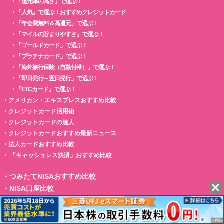
・
「還元率の高さ」で選ぶ！
・
「人気」で選ぶ！おすすめクレジットカード
・
「年会費無料＆高還元」で選ぶ！
・
「マイルの貯まりやすさ」で選ぶ！
・
「ゴールドカード」で選ぶ！
・
「プラチナカード」で選ぶ！
・
「海外旅行保険（自動付帯）」で選ぶ！
・
「即日発行～翌日発行」で選ぶ！
・
「ETCカード」で選ぶ！
・
アメリカン・エキスプレスおすすめ比較
・
クレジットカード活用術
・
クレジットカードの達人
・
クレジットカードおすすめ最新ニュース
・
法人カードおすすめ比較
・
「キャッシュレス決済」おすすめ比較
・
つみたてNISAおすすめ比較
・
NISA口座比較
・
iDeCo（個人型確定拠出年金）比較
・
IPO株（新規上場株）情報