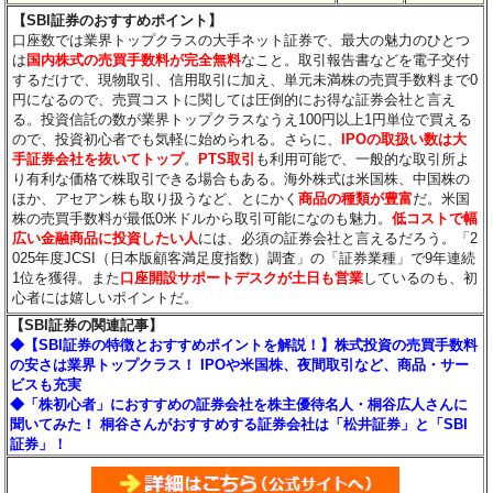
【SBI証券のおすすめポイント】
口座数では業界トップクラスの大手ネット証券で、最大の魅力のひとつ
は
国内株式の売買手数料が完全無料
なこと。取引報告書などを電子交付
するだけで、現物取引、信用取引に加え、単元未満株の売買手数料まで0
円になるので、売買コストに関しては圧倒的にお得な証券会社と言え
る。投資信託の数が業界トップクラスなうえ100円以上1円単位で買える
ので、投資初心者でも気軽に始められる。さらに、
IPOの取扱い数は大
手証券会社を抜いてトップ
。
PTS取引
も利用可能で、一般的な取引所よ
り有利な価格で株取引できる場合もある。海外株式は米国株、中国株の
ほか、アセアン株も取り扱うなど、とにかく
商品の種類が豊富
だ。米国
株の売買手数料が最低0米ドルから取引可能になのも魅力。
低コストで幅
広い金融商品に投資したい人
には、必須の証券会社と言えるだろう。「2
025年度JCSI（日本版顧客満足度指数）調査」の「証券業種」で9年連続
1位を獲得。また
口座開設サポートデスクが土日も営業
しているのも、初
心者には嬉しいポイントだ。
【SBI証券の関連記事】
◆【SBI証券の特徴とおすすめポイントを解説！】株式投資の売買手数料
の安さは業界トップクラス！ IPOや米国株、夜間取引など、商品・サー
ビスも充実
◆「株初心者」におすすめの証券会社を株主優待名人・桐谷広人さんに
聞いてみた！ 桐谷さんがおすすめする証券会社は「松井証券」と「SBI
証券」！