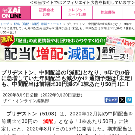
証券会社
クレジット
株主優待
比較
カード比較
トップ
＞
配当【増配・減配】最新ニュース！
＞ ブリヂストン、中間配当の｢減配｣となり、9年で
10倍に急増していた年間配当も減少か!? 通期予想は｢未定｣も、中間配当は前期比30円減の｢1株あた
り50円｣に！
ブリヂストン、中間配当の｢減配｣となり、9年で10倍
に急増していた年間配当も減少か!? 通期予想は｢未定｣
も、中間配当は前期比30円減の｢1株あたり50円｣に！
2020年8月9日公開（2022年9月20日更新）
ザイ・オンライン編集部
ブリヂストン（5108）
は、2020年12月期の中間配当を
前期比で30円の「
減配
」となる「1株あたり50円」に決
定したと、2020年8月7日の15時に発表した。期末配当は