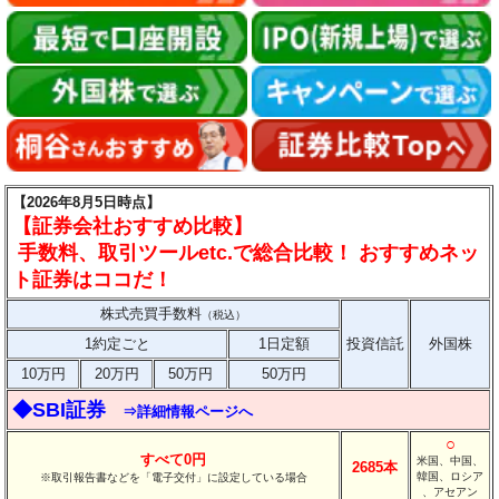
【2026年8月5日時点】
【証券会社おすすめ比較】
手数料、取引ツールetc.で総合比較！ おすすめネッ
ト証券はココだ！
株式売買手数料
（税込）
1約定ごと
1日定額
投資信託
外国株
10万円
20万円
50万円
50万円
◆SBI証券
⇒詳細情報ページへ
○
すべて0円
米国、中国、
2685本
韓国、ロシア
※取引報告書などを「電子交付」に設定している場合
、アセアン