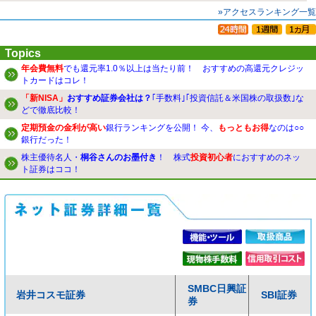
»アクセスランキング一覧
Topics
年会費無料
でも還元率1.0％以上は当たり前！ おすすめの高還元クレジッ
トカードはコレ！
「新NISA」
おすすめ証券会社は？
｢手数料｣｢投資信託＆米国株の取扱数｣な
どで徹底比較！
定期預金の金利が高い
銀行ランキングを公開！ 今、
もっともお得
なのは○○
銀行だった！
株主優待名人・
桐谷さんのお墨付き
！ 株式
投資初心者
におすすめのネッ
ト証券はココ！
SMBC日興証
岩井コスモ証券
SBI証券
券