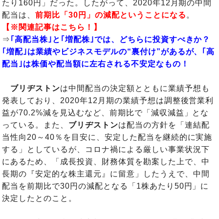
たり160円」だった。したがって、2020年12月期の中間
配当は、
前期比「30円」の減配ということになる
。
【※関連記事はこちら！】
⇒
｢高配当株｣と｢増配株｣では、どちらに投資すべきか？
｢増配｣は業績やビジネスモデルの“裏付け”があるが、｢高
配当｣は株価や配当額に左右される不安定なもの！
ブリヂストン
は中間配当の決定額とともに業績予想も
発表しており、2020年12月期の業績予想は調整後営業利
益が70.2%減を見込むなど、前期比で「減収減益」とな
っている。また、
ブリヂストン
は配当の方針を「連結配
当性向20～40％を目安に、安定した配当を継続的に実施
する」としているが、コロナ禍による厳しい事業状況下
にあるため、「成長投資、財務体質を勘案した上で、中
長期の『安定的な株主還元』に留意」したうえで、中間
配当を前期比で30円の減配となる「1株あたり50円」に
決定したとのこと。