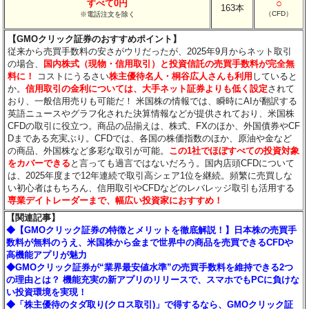
○
すべて0円
163本
（CFD）
※電話注文を除く
【GMOクリック証券のおすすめポイント】
従来から売買手数料の安さがウリだったが、2025年9月からネット取引
の場合、
国内株式（現物・信用取引）と投資信託の売買手数料が完全無
料に！
コストにうるさい
株主優待名人・桐谷広人さんも利用
していると
か。
信用取引の金利については、大手ネット証券よりも低く設定
されて
おり、一般信用売りも可能だ！ 米国株の情報では、瞬時にAIが翻訳する
英語ニュースやグラフ化された決算情報などが提供されており、米国株
CFDの取引に役立つ。商品の品揃えは、株式、FXのほか、外国債券やCF
Dまである充実ぶり。CFDでは、各国の株価指数のほか、原油や金など
の商品、外国株など多彩な取引が可能。
この1社でほぼすべての投資対象
をカバーできる
と言っても過言ではないだろう。国内店頭CFDについて
は、2025年度まで12年連続で取引高シェア1位を継続。頻繁に売買しな
い初心者はもちろん、信用取引やCFDなどのレバレッジ取引も活用する
専業デイトレーダーまで、幅広い投資家におすすめ！
【関連記事】
◆【GMOクリック証券の特徴とメリットを徹底解説！】日本株の売買手
数料が無料のうえ、米国株から金まで世界中の商品を売買できるCFDや
高機能アプリが魅力
◆GMOクリック証券が“業界最安値水準”の売買手数料を維持できる2つ
の理由とは？ 機能充実の新アプリのリリースで、スマホでもPCに負けな
い投資環境を実現！
◆「株主優待のタダ取り(クロス取引)」で得するなら、GMOクリック証