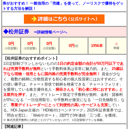
券がおすすめ！ 一般信用の「売建」を使って、ノーリスクで優待をゲッ
トする方法を解説！
◆松井証券
⇒詳細情報ページへ
○
0円
0円
0円
0円
1956本
/日
米国
（1日定額）
（1日定額）
（1日定額）
【松井証券のおすすめポイント】
1日定額制プランしかないものの
1日の約定金額の合計が50万円以下であ
れば売買手数料が無料
という手数料体系は非常に魅力的。また、
25歳以
下なら現物・信用ともに国内株の売買手数料が完全無料！
資金が少な
く、複数の銘柄に分散投資する初心者の個人投資家にはおすすめだ。そ
の使い勝手は、チャート形状で銘柄を検索できる「チャートフォリオ」
を愛用している株主優待名人・
桐谷さんも「初心者に特におすすめ」と
太鼓判を押す
。また、デイトレード限定で手数料が無料、金利・貸株料
が0%になる「一日信用取引」や手数料が激安になる「一日先物取引」な
ど、
専業デイトレーダーにとって利便性の高いサービスも充実
してい
る。HDI-Japan主催の「HDI格付けベンチマーク」2025年証券業界では、
「問合せ窓口」「Webサポート」2部門で3年連続「三つ星」を獲得。
※ 株式売買手数料に1約定ごとのプランがないので、1日定額制プランを掲載。
【関連記事】