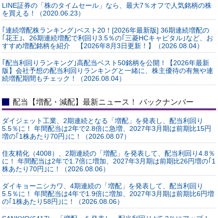
LINE証券の「株のタイムセール」なら、最大7％オフで人気銘柄の株
を買える！（2020.06.23）
｢連続増配株ランキング｣ベスト20！[2026年最新版] 36期連続増配の
｢花王｣、26期連続増配で利回り3.5％の｢三菱HCキャピタル｣など、お
すすめ増配銘柄を紹介 【2026年8月3日更新！】（2026.08.04）
｢配当利回りランキング｣高配当ベスト50銘柄を公開！【2026年最新
版】会社予想の配当利回りランキングと一緒に、株主優待の有無や連
続増配期間もチェック！（2026.08.04）
配当【増配・減配】最新ニュース！ バックナンバー
ダイジェット工業、2期連続となる「増配」を発表し、配当利回り
5.5％に！ 年間配当は2年で2.8倍に急増、2027年3月期は前期比15円
増の｢1株あたり70円｣に！（2026.08.07）
住友精化（4008）、2期連続の「増配」を発表して、配当利回り4.8％
に！ 年間配当は2年で1.7倍に増加、2027年3月期は前期比26円増の｢1
株あたり70円｣に！（2026.08.06）
ダイキョーニシカワ、4期連続の「増配」を発表して、配当利回り
5.5％に！ 年間配当は4年で1.9倍に増加、2027年3月期は前期比6円増
の｢1株あたり58円｣に！（2026.08.06）