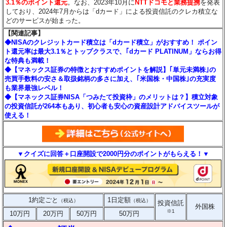
3.1％のポイント還元
。なお、2023年10月に
NTTドコモと業務提携
を発表
しており、2024年7月からは「dカード」による投資信託のクレカ積立な
どのサービスが始まった。
【関連記事】
◆NISAのクレジットカード積立は「dカード積立」がおすすめ！ ポイン
ト還元率は最大3.1％とトップクラスで、｢dカード PLATINUM」ならお得
な特典も満載！
◆【マネックス証券の特徴とおすすめポイントを解説】｢単元未満株｣の
売買手数料の安さ＆取扱銘柄の多さに加え、｢米国株・中国株｣の充実度
も業界最強レベル！
◆【マネックス証券NISA「つみたて投資枠」のメリットは？】積立対象
の投資信託が264本もあり、初心者も安心の資産設計アドバイスツールが
使える！
▼クイズに回答＋口座開設で2000円分のポイントがもらえる！▼
1約定ごと
1日定額
（税込）
（税込）
投資信託
外国株
※1
10万円
20万円
50万円
50万円