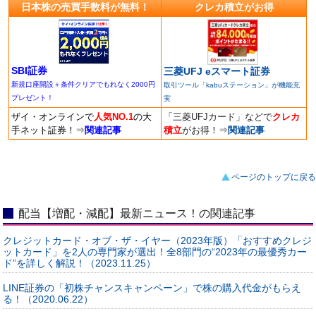
日本株の売買手数料が無料！
クレカ積立がお得
SBI証券
三菱UFJ eスマート証券
新規口座開設＋条件クリアでもれなく2000円
取引ツール「kabuステーション」が機能充
プレゼント！
実
ザイ・オンラインで
人気NO.1
の大
「三菱UFJカード」などで
クレカ
手ネット証券！
⇒
関連記事
積立
がお得！
⇒
関連記事
ページのトップに戻る
配当【増配・減配】最新ニュース！の関連記事
クレジットカード・オブ・ザ・イヤー（2023年版）「おすすめクレジ
ットカード」を2人の専門家が選出！全8部門の“2023年の最優秀カー
ド”を詳しく解説！（2023.11.25）
LINE証券の「初株チャンスキャンペーン」で株の購入代金がもらえ
る！（2020.06.22）