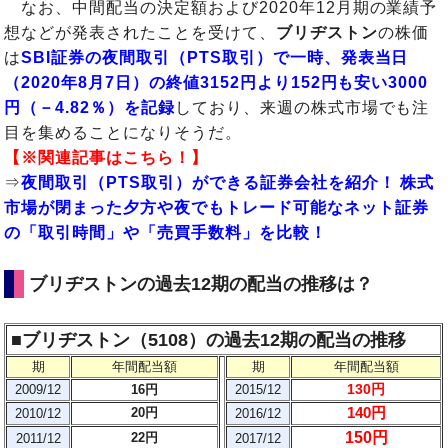
なお、中間配当の決定額および2020年12月期の業績予
想などが発表されたことを受けて、
ブリヂストン
の株価
は
SBI証券の夜間取引（PTS取引）で一時、発表当日
（2020年8月7日）の終値3152円より152円も安い3000
円（－4.82％）を記録
しており、来週の株式市場でも注
目を集めることになりそうだ。
【※関連記事はこちら！】
⇒
夜間取引（PTS取引）ができる証券会社を紹介！ 株式
市場が閉まった夕方や夜でもトレード可能なネット証券
の「取引時間」や「売買手数料」を比較！
ブリヂストンの過去12期の配当の推移は？
■
ブリヂストン（5108）の過去12期の配当の推移
期
年間配当額
期
年間配当額
130円
2009/12
16円
2015/12
140円
20円
2010/12
2016/12
150円
22円
2011/12
2017/12