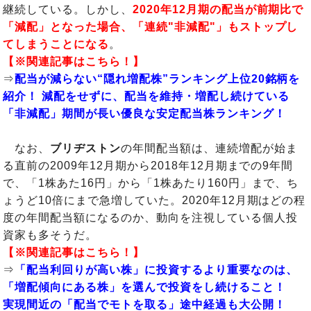
継続している。しかし、
2020年12月期の配当が前期比で
「減配」となった場合、「連続"非減配"」もストップし
てしまうことになる
。
【※関連記事はこちら！】
⇒
配当が減らない“隠れ増配株”ランキング上位20銘柄を
紹介！ 減配をせずに、配当を維持・増配し続けている
「非減配」期間が長い優良な安定配当株ランキング！
なお、
ブリヂストン
の年間配当額は、連続増配が始ま
る直前の2009年12月期から2018年12月期までの9年間
で、「1株あた16円」から「1株あたり160円」まで、ち
ょうど10倍にまで急増していた。2020年12月期はどの程
度の年間配当額になるのか、動向を注視している個人投
資家も多そうだ。
【※関連記事はこちら！】
⇒
「配当利回りが高い株」に投資するより重要なのは、
「増配傾向にある株」を選んで投資をし続けること！
実現間近の「配当でモトを取る」途中経過も大公開！