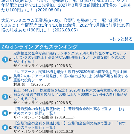
SANKYO(6417)、「増配」を発表し、配当利回りが5.2％にアップ！
年間配当は1年で11.1％増加、2027年3月期は前期比10円増の「1株あ
たり100円」に！（2026.08.06）
大紀アルミニウム工業所(5702)、｢増配｣を発表して、配当利回り
5.0％に！ 年間配当は1年で1.6倍に急増、2027年3月期は前期比35円
増の｢1株あたり90円｣に！（2026.08.05）
»もっと見る
ZAiオンライン アクセスランキング
定期預金の金利が高い銀行ランキング[2026年8月] 貯金をするなら、メ
ガバンクの3倍以上も高金利なSBI新生銀行など、お得な銀行を選ぶの
がおすすめ！
ザイ・オンライン編集部（2026.8.3）
「レアアース」関連銘柄を紹介！ 政府が2030年頃の商業化を目指す南
鳥島沖のレアアース開発は、中国の輸出規制による供給不足を解決する
重要な投資テーマ
村瀬 智一（2026.7.30）
花王（4452）、株主優待を新設！ 2026年12月末の保有株数が400株未
満なら｢抽選で自社製品｣、400株以上なら6000～1万円分の自社商品が
もらえることに
ザイ・オンライン編集部（2026.8.5）
【普通預金の金利を徹底比較！】 普通預金金利の高さで選ぶ！「おす
すめのネット銀行」一覧！
ザイ・オンライン編集部（2019.11.1）
【定期預金の金利を徹底比較！】 定期預金金利の高さで選ぶ！「おす
すめのネット銀行」一覧！
ザイ・オンライン編集部（2021.6.10）