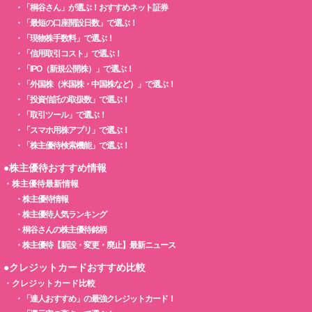
・
「桐谷さん」が選ぶ！おすすめネット証券
・
「最短の口座開設日数」で選ぶ！
・
「現物株手数料」で選ぶ！
・
「信用取引コスト」で選ぶ！
・
「IPO（新規公開株）」で選ぶ！
・
「外国株（米国株・中国株など）」で選ぶ！
・
「投資信託の取扱数」で選ぶ！
・
「取引ツール」で選ぶ！
・
「スマホ用株アプリ」で選ぶ！
・
「株主優待検索機能」で選ぶ！
●株主優待おすすめ情報
・
株主優待最新情報
・
株主優待情報
・
株主優待人気ランキング
・
桐谷さんの株主優待銘柄
・
株主優待【新設・変更・廃止】最新ニュース
●クレジットカードおすすめ比較
・
クレジットカード比較
・
「達人おすすめ」の最強クレジットカード！