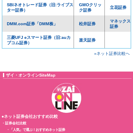
SBIネオトレード証券（旧:ライブス
GMOクリッ
立花証券
ター証券）
ク証券
マネックス
DMM.com証券「DMM株」
松井証券
証券
三菱UFJ eスマート証券（旧:auカ
楽天証券
ブコム証券）
»ネット証券比較へ
ザイ・オンラインSiteMap
●ネット証券会社おすすめ比較
・
証券会社比較
・
「人気」で選ぶ！おすすめネット証券