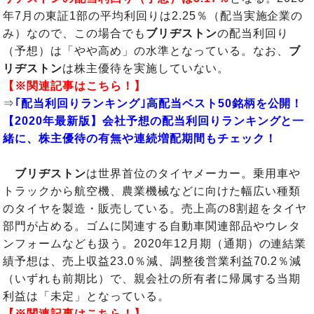
年7月の東証1部の平均利回りは2.25％（配当実施企業の
み）なので、この場合でも
ブリヂストン
の配当利回り
（予想）は「やや高め」の水準となっている。なお、
ブ
リヂストン
は株主優待を実施していない。
【※関連記事はこちら！】
⇒
｢配当利回りランキング｣高配当ベスト50銘柄を公開！
【2020年最新版】会社予想の配当利回りランキングと一
緒に、株主優待の有無や連続増配期間もチェック！
ブリヂストン
は世界首位のタイヤメーカー。乗用車や
トラックから航空機、農業機械などに向けた幅広い種類
のタイヤを製造・販売している。売上高の8割超をタイヤ
部門が占める。ゴムに関連する自動車関連部品やウレタ
ンフォームなども扱う。2020年12月期（通期）の連結業
績予想は、売上収益23.0％減、調整後営業利益70.2％減
（いずれも前期比）で、親会社の所有者に帰属する当期
利益は「未定」となっている。
【※関連記事はこちら！】