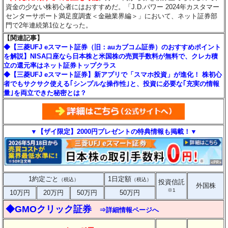
資金の少ない株初心者にはおすすめだ。「J.D.パワー 2024年カスタマー
センターサポート満足度調査＜金融業界編＞」において、ネット証券部
門で2年連続第1位となった。
【関連記事】
◆【三菱UFJ eスマート証券（旧：auカブコム証券）のおすすめポイント
を解説】NISA口座なら日本株と米国株の売買手数料が無料で、クレカ積
立の還元率はネット証券トップクラス
◆【三菱UFJ eスマート証券】新アプリで「スマホ投資」が進化！ 株初心
者でもサクサク使える｢シンプルな操作性｣と、投資に必要な｢充実の情報
量｣を両立できた秘密とは？
▼【ザイ限定】2000円プレゼントの特典情報も掲載！▼
1約定ごと
1日定額
（税込）
（税込）
投資信託
外国株
※1
10万円
20万円
50万円
50万円
◆GMOクリック証券
⇒詳細情報ページへ