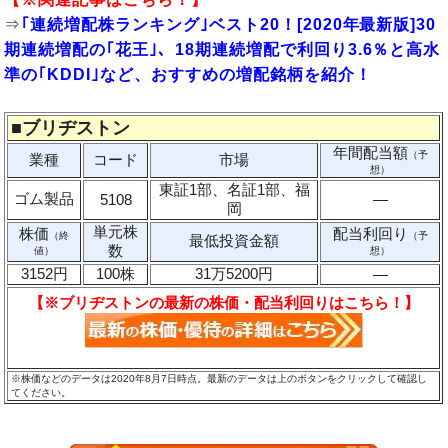
⇒
｢連続増配株ランキング｣ベスト20！[2020年最新版]30
期連続増配の｢花王｣、18期連続増配で利回り3.6％と高水
準の｢KDDI｣など、おすすめの増配銘柄を紹介！
■
ブリヂストン
年間配当額
（予
業種
コード
市場
想）
東証1部、名証1部、福
ゴム製品
5108
―
岡
単元株
株価
配当利回り
（終
（予
最低投資金額
数
値）
想）
3152円
100株
31万5200円
―
【※ブリヂストンの最新の株価・配当利回りはこちら！】
※株価などのデータは2020年8月7日時点。最新のデータは上のボタンをクリックして確認し
てください。