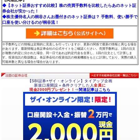
◆【ネット証券おすすめ比較】株の売買手数料を比較したらあのネット証
券会社が安かった！
◆株主優待名人の桐谷さんお墨付きのネット証券は？ 手数料、使い勝手で
口座を使い分けるのが桐谷流！
※手数料などの情報は定期的に見直しを行っていますが、更新の関係で最新の情報と異なる場合
があります。最新情報は各証券会社の公式サイトをご確認ください。売買手数料は、1回の注文
が複数の約定に分かれた場合、同一日であれば約定代金を合算し、1回の注文として計算しま
す。投資信託の取扱数は、各証券会社の投資信託の検索機能をもとに計測しており、実際の購入
可能本数と異なる場合が場合があります。
【SBI証券×ザイ・オンライン】タイアップ企画
新規口座開設＋条件クリアした人
全員に
現金2000円プレゼント！
⇒
関連記事はこちら