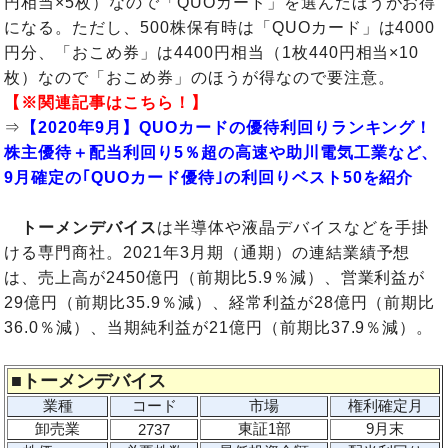
円相当×5枚）なので「QUOカード」を選んだほうがお得
になる。ただし、500株保有時は「QUOカード」は4000
円分、「おこめ券」は4400円相当（1枚440円相当×10
枚）なので「おこめ券」のほうが得なので要注意。
【※関連記事はこちら！】
⇒
【2020年9月】QUOカードの優待利回りランキング！
株主優待＋配当利回り5％超の高速や助川電気工業など、
9月確定の｢QUOカード優待｣の利回りベスト50を紹介
トーメンデバイス
は
半導体や液晶デバイスなどを手掛
ける専門商社。
2021年3月期（通期）の連結業績予想
は、売上高が2450億円（前期比5.9％減）、営業利益が
29億円（前期比35.9％減）、経常利益が28億円（前期比
36.0％減）、当期純利益が21億円（前期比37.9％減）。
■
トーメンデバイス
業種
コード
市場
権利確定月
卸売業
東証1部
9月末
2737