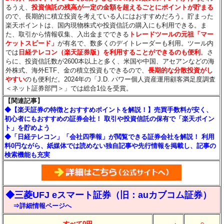
るうえ、
投資信託の残高が一定の金額を超えるごとにポイントが貯まる
ので、長期的に積立投資を考えている人にはおすすめだろう。貯まった
楽天ポイントは、国内現物株式や投資信託の購入にも利用できる。ま
た、取引から情報収集、入出金までできる
トレードツールの元祖「マー
ケットスピード」
が有名で、数多くのデイトレーダーも利用。ツール内
では
日経テレコン（楽天証券版）を利用することができるのも便利
。さ
らに、投資信託数が2600本以上と多く、米国や中国、アセアンなどの海
外株式、海外ETF、金の積立投資もできるので、
長期的な分散投資がし
やすい
のも便利だ。2024年の「J.D. パワー個人資産運用顧客満足度調査
＜ネット証券部門＞」では総合1位を受賞。
【関連記事】
◆【楽天証券の特徴とおすすめポイントを解説！】売買手数料が安く、
初心者にもおすすめの証券会社！ 取引や投資信託の保有で「楽天ポイン
ト」を貯めよう
◆「日経テレコン」「会社四季報」が閲覧できる証券会社を解説！ 利用
料0円ながら、紙媒体では読めない独自記事や先行情報を掲載し、記事の
検索機能も充実
◆三菱UFJ eスマート証券（旧：auカブコム証券）
⇒詳細情報ページへ
○
すべて0円