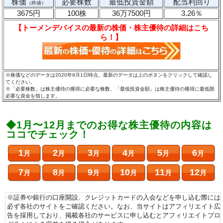
株価
必要株数
最低投資金額
配当利回り
（終値）
3675円
100株
36万7500円
3.26％
【トーメンデバイスの最新の株価・株主優待の詳細はこち
ら！】
※株価などのデータは2020年9月1日時点。最新のデータは上のボタンをクリックして確認し
てください。
※「必要株数」は株主優待の獲得に必要な株数、「最低投資金額」は株主優待の獲得に最低限
必要な資金を指します。
◆1月〜12月までのお得な株主優待の内容は
ココでチェック！
1
2
3
4
5
6
月
月
月
月
月
月
7
8
9
10
11
12
月
月
月
月
月
月
※証券や銀行の口座開設、クレジットカードの入会などを申し込む際には
必ず各社のサイトをご確認ください。なお、当サイトはアフィリエイト広
告を採用しており、掲載各社のサービスに申し込むとアフィリエイトプロ