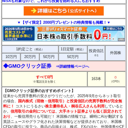
NISAも対象なので、これから投資を始める人にもおすすめ
▼【ザイ限定】2000円プレゼントの特典情報も掲載！▼
1約定ごと
1日定額
（税込）
（税込）
投資信託
外国株
※1
10万円
20万円
50万円
50万円
◆GMOクリック証券
⇒詳細情報ページへ
○
すべて0円
163本
（CFD）
※電話注文を除く
【GMOクリック証券のおすすめポイント】
従来から売買手数料の安さがウリだったが、2025年9月からネット取引
の場合、
国内株式（現物・信用取引）と投資信託の売買手数料が完全無
料に！
コストにうるさい
株主優待名人・桐谷広人さんも利用
していると
か。
信用取引の金利については、大手ネット証券よりも低く設定されて
おり
、一般信用売りも可能だ！ 米国株の情報では、瞬時にAIが翻訳する
英語ニュースやグラフ化された決算情報などが提供されており、米国株
CFDの取引に役立つ。商品の品揃えは、株式、FXのほか、外国債券やCF