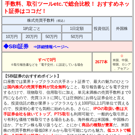
手数料、取引ツールetc.で総合比較！ おすすめネッ
ト証券はココだ！
株式売買手数料
（税込）
1約定ごと
1日定額
投資信託
外国株
10万円
20万円
50万円
50万円
◆SBI証券
⇒詳細情報ページへ
○
すべて0円
米国、中国、
2677本
韓国、ロシア
※取引報告書などを「電子交付」に設定している場合
、アセアン
【SBI証券のおすすめポイント】
口座数では業界トップクラスの大手ネット証券で、最大の魅力のひとつ
は
国内株式の売買手数料が完全無料
なこと。取引報告書などを電子交付
するだけで、現物取引、信用取引に加え、単元未満株の売買手数料まで0
円になるので、売買コストに関しては圧倒的にお得な証券会社と言え
る。投資信託の数が業界トップクラスなうえ100円以上1円単位で買える
ので、投資初心者でも気軽に始められる。さらに、
IPOの取扱い数は大
手証券会社を抜いてトップ
。
PTS取引
も利用可能で、一般的な取引所よ
り有利な価格で株取引できる場合もある。海外株式は米国株、中国株の
ほか、アセアン株も取り扱うなど、とにかく
商品の種類が豊富
だ。米国
株の売買手数料が最低0米ドルから取引可能になのも魅力。
低コストで幅