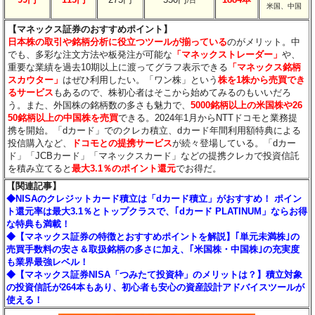
/日
米国、中国
【マネックス証券のおすすめポイント】
日本株の取引や銘柄分析に役立つツールが揃っている
のがメリット。中
でも、多彩な注文方法や板発注が可能な
「マネックストレーダー」
や、
重要な業績を過去10期以上に渡ってグラフ表示できる
「マネックス銘柄
スカウター」
はぜひ利用したい。「ワン株」という
株を1株から売買でき
るサービス
もあるので、株初心者はそこから始めてみるのもいいだろ
う。また、外国株の銘柄数の多さも魅力で、
5000銘柄以上の米国株や26
50銘柄以上の中国株を売買
できる。2024年1月からNTTドコモと業務提
携を開始。「dカード」でのクレカ積立、dカード年間利用額特典による
投信購入など、
ドコモとの提携サービス
が続々登場している。「dカー
ド」「JCBカード」「マネックスカード」などの提携クレカで投資信託
を積み立てると
最大3.1％のポイント還元
でお得だ。
【関連記事】
◆NISAのクレジットカード積立は「dカード積立」がおすすめ！ ポイン
ト還元率は最大3.1％とトップクラスで、｢dカード PLATINUM」ならお得
な特典も満載！
◆【マネックス証券の特徴とおすすめポイントを解説】｢単元未満株｣の
売買手数料の安さ＆取扱銘柄の多さに加え、｢米国株・中国株｣の充実度
も業界最強レベル！
◆【マネックス証券NISA「つみたて投資枠」のメリットは？】積立対象
の投資信託が264本もあり、初心者も安心の資産設計アドバイスツールが
使える！