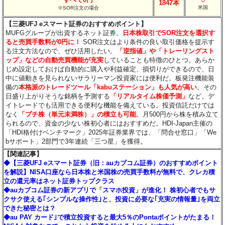
1847本
米国
※SOR注文の場合
【三菱UFJ eスマート証券のおすすめポイント】
MUFGグループが出資するネット証券。
日本株取引でSOR注文を選択す
ると売買手数料が0円に！
SOR注文はより条件の良い取引価格を提示す
る注文方法なので、ぜひ活用したい。
「逆指値」や「トレーリングスト
ップ」などの自動売買機能が充実
していることも特徴のひとつ。あらか
じめ設定しておけば自動的に購入や利益確定、損切りができるので、日
中に値動きを見られないサラリーマン投資家には便利だ。板発注機能装
備の
本格派のトレードツール「kabuステーション」も人気が高い
。その
日盛り上がりそうな銘柄を予測する
「リアルタイム株価予測」
など、デ
イトレードでも活用できる便利な機能を備えている。投資信託だけでは
なく
「プチ株（単元未満株）」の積立も可能
。月500円から株を積み立て
られるので、資金の少ない株初心者にはおすすめだ。HDI-Japan主催の
「HDI格付けベンチマーク」2025年証券業界では、「問合せ窓口」「We
bサポート」2部門で3年連続「三つ星」を獲得。
【関連記事】
◆【三菱UFJ eスマート証券（旧：auカブコム証券）のおすすめポイント
を解説】NISA口座なら日本株と米国株の売買手数料が無料で、クレカ積
立の還元率はネット証券トップクラス
◆auカブコム証券の新アプリで「スマホ投資」が進化！ 株初心者でもサ
クサク使える｢シンプルな操作性｣と、投資に必要な｢充実の情報量｣を両立
できた秘密とは？
◆au PAY カード｣で積立投資すると最大5％のPontaポイントがたまる！