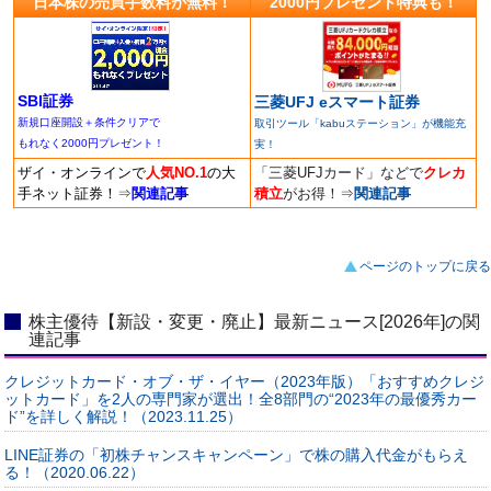
日本株の売買手数料が無料！
2000円プレゼント特典も！
SBI証券
三菱UFJ eスマート証券
新規口座開設＋条件クリアで
取引ツール「kabuステーション」が機能充
もれなく2000円プレゼント！
実！
ザイ・オンラインで
人気NO.1
の大
「三菱UFJカード」などで
クレカ
手ネット証券！
⇒
関連記事
積立
がお得！
⇒
関連記事
ページのトップに戻る
株主優待【新設・変更・廃止】最新ニュース[2026年]の関
連記事
クレジットカード・オブ・ザ・イヤー（2023年版）「おすすめクレジ
ットカード」を2人の専門家が選出！全8部門の“2023年の最優秀カー
ド”を詳しく解説！（2023.11.25）
LINE証券の「初株チャンスキャンペーン」で株の購入代金がもらえ
る！（2020.06.22）