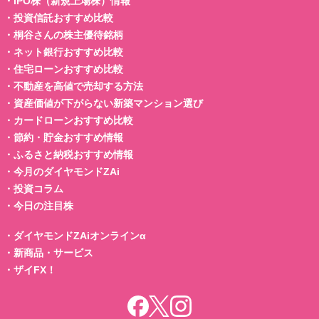
・
IPO株（新規上場株）情報
・
投資信託おすすめ比較
・
桐谷さんの株主優待銘柄
・
ネット銀行おすすめ比較
・
住宅ローンおすすめ比較
・
不動産を高値で売却する方法
・
資産価値が下がらない新築マンション選び
・
カードローンおすすめ比較
・
節約・貯金おすすめ情報
・
ふるさと納税おすすめ情報
・
今月のダイヤモンドZAi
・
投資コラム
・
今日の注目株
・
ダイヤモンドZAiオンラインα
・
新商品・サービス
・
ザイFX！