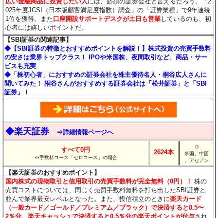
広い金融商品に投資したい人
には、必須の証券会社と言えるだろう。「2
025年度JCSI（日本版顧客満足度指数）調査」の「証券業種」で9年連続
1位を獲得。また
口座開設サポートデスクが土日も営業
しているのも、初
心者には嬉しいポイントだ。
【SBI証券の関連記事】
◆【SBI証券の特徴とおすすめポイントを解説！】株式投資の売買手数料
の安さは業界トップクラス！ IPOや米国株、夜間取引など、商品・サー
ビスも充実
◆「株初心者」におすすめの証券会社を株主優待名人・桐谷広人さんに
聞いてみた！ 桐谷さんがおすすめする証券会社は「松井証券」と「SBI
証券」！
◆楽天証券
⇒詳細情報ページへ
○
すべて0円
2624本
米国、中国
※手数料コース「ゼロコース」の場合
、アセアン
【楽天証券のおすすめポイント】
国内株式の現物取引と信用取引の売買手数料が完全無料（0円）！
株の
売買コストについては、同じく売買手数料無料を打ち出したSBI証券と
並んで業界最安レベルとなった。また、投信積立のときに
楽天カード
（一般カード／ゴールド／プレミアム／ブラック）で決済すると0.5〜
2％分
、楽天キャッシュで決済すると0.5％分
の楽天ポイントが付与
され