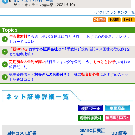
すめのネット銀行」一覧！
ザイ・オンライン編集部（2021.6.10）
»アクセスランキング一覧
Topics
年会費無料
でも還元率1.0％以上は当たり前！ おすすめの高還元クレジッ
トカードはコレ！
「新NISA」
おすすめ証券会社は？
｢手数料｣｢投資信託＆米国株の取扱数｣な
どで徹底比較！
定期預金の金利が高い
銀行ランキングを公開！ 今、
もっともお得
なのは○○
銀行だった！
株主優待名人・
桐谷さんのお墨付き
！ 株式
投資初心者
におすすめのネッ
ト証券はココ！
SMBC日興証
岩井コスモ証券
SBI証券