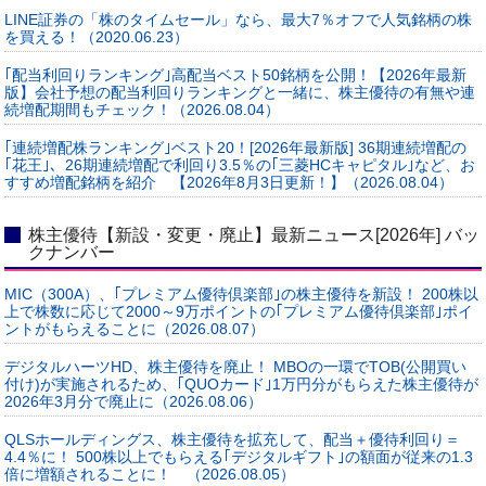
LINE証券の「株のタイムセール」なら、最大7％オフで人気銘柄の株
を買える！（2020.06.23）
｢配当利回りランキング｣高配当ベスト50銘柄を公開！【2026年最新
版】会社予想の配当利回りランキングと一緒に、株主優待の有無や連
続増配期間もチェック！（2026.08.04）
｢連続増配株ランキング｣ベスト20！[2026年最新版] 36期連続増配の
｢花王｣、26期連続増配で利回り3.5％の｢三菱HCキャピタル｣など、お
すすめ増配銘柄を紹介 【2026年8月3日更新！】（2026.08.04）
株主優待【新設・変更・廃止】最新ニュース[2026年] バッ
クナンバー
MIC（300A）、｢プレミアム優待倶楽部｣の株主優待を新設！ 200株以
上で株数に応じて2000～9万ポイントの｢プレミアム優待倶楽部｣ポイ
ントがもらえることに（2026.08.07）
デジタルハーツHD、株主優待を廃止！ MBOの一環でTOB(公開買い
付け)が実施されるため、｢QUOカード｣1万円分がもらえた株主優待が
2026年3月分で廃止に（2026.08.06）
QLSホールディングス、株主優待を拡充して、配当＋優待利回り＝
4.4％に！ 500株以上でもらえる｢デジタルギフト｣の額面が従来の1.3
倍に増額されることに！ （2026.08.05）