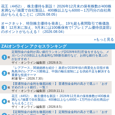
花王（4452）、株主優待を新設！ 2026年12月末の保有株数が400株
未満なら｢抽選で自社製品｣、400株以上なら6000～1万円分の自社商
品がもらえることに（2026.08.05）
オークネット、特別株主優待を発表し、19％超も夜間取引で株価急
騰！ 12月末に加え、9月末には100株保有で｢プレミアム優待倶楽部｣
のポイントがもらえる！（2026.08.04）
»もっと見る
ZAiオンライン アクセスランキング
定期預金の金利が高い銀行ランキング[2026年8月] 貯金をするなら、メ
ガバンクの3倍以上も高金利なSBI新生銀行など、お得な銀行を選ぶの
がおすすめ！
ザイ・オンライン編集部（2026.8.3）
「レアアース」関連銘柄を紹介！ 政府が2030年頃の商業化を目指す南
鳥島沖のレアアース開発は、中国の輸出規制による供給不足を解決する
重要な投資テーマ
村瀬 智一（2026.7.30）
【普通預金の金利を徹底比較！】 普通預金金利の高さで選ぶ！「おす
すめのネット銀行」一覧！
ザイ・オンライン編集部（2019.11.1）
花王（4452）、株主優待を新設！ 2026年12月末の保有株数が400株未
満なら｢抽選で自社製品｣、400株以上なら6000～1万円分の自社商品が
もらえることに
ザイ・オンライン編集部（2026.8.5）
【定期預金の金利を徹底比較！】 定期預金金利の高さで選ぶ！「おす