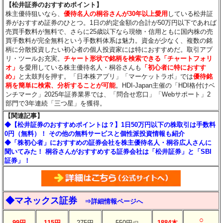
【松井証券のおすすめポイント】
株主優待狙いなら、
優待名人の桐谷さんが30年以上愛用
している松井証
券がおすすめ証券のひとつ。1日の約定金額の合計が50万円以下であれば
売買手数料が無料で、さらに25歳以下なら現物・信用ともに国内株の売
買手数料が完全無料という手数料体系は魅力。資金が少なく、複数の銘
柄に分散投資したい初心者の個人投資家には特におすすめだ。取引アプ
リ・ツールお充実。
チャート形状で銘柄を検索できる「チャートフォリ
オ」
を愛用している株主優待名人・桐谷さんも
「初心者に特におすす
め」
と太鼓判を押す。「日本株アプリ」「マーケットラボ」では
優待銘
柄を簡単に検索、分析することが可能
。HDI-Japan主催の「HDI格付けベ
ンチマーク」2025年証券業界では、「問合せ窓口」「Webサポート」2
部門で3年連続「三つ星」を獲得。
【関連記事】
◆【松井証券のおすすめポイントは？】1日50万円以下の株取引は手数料
0円（無料）！ その他の無料サービスと個性派投資情報も紹介
◆「株初心者」におすすめの証券会社を株主優待名人・桐谷広人さんに
聞いてみた！ 桐谷さんがおすすめする証券会社は「松井証券」と「SBI
証券」！
◆マネックス証券
⇒詳細情報ページへ
○
99円
115円
275円
550円
1884本