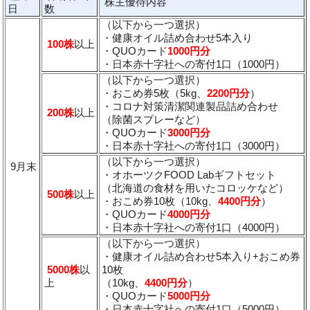
株主優待内容
日
数
（以下から一つ選択）
・健康オイル詰め合わせ5本入り
100株
以上
・QUOカード
1000円分
・日本赤十字社への寄付1口（1000円）
（以下から一つ選択）
・おこめ券5枚（5kg、
2200円分
）
・コロナ対策清潔関連製品詰め合わせ
200株
以上
（除菌スプレーなど）
・QUOカード
3000円分
・日本赤十字社への寄付1口（3000円）
（以下から一つ選択）
9月末
・オホーツクFOOD Labギフトセット
（北海道の食材を用いたコロッケなど）
500株
以上
・おこめ券10枚（10kg、
4400円分
）
・QUOカード
4000円分
・日本赤十字社への寄付1口（4000円）
（以下から一つ選択）
・健康オイル詰め合わせ5本入り+おこめ券
5000株
以
10枚
上
（10kg、
4400円分
）
・QUOカード
5000円分
・日本赤十字社への寄付1口（5000円）