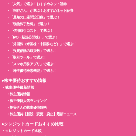
・
「人気」で選ぶ！おすすめネット証券
・
「桐谷さん」が選ぶ！おすすめネット証券
・
「最短の口座開設日数」で選ぶ！
・
「現物株手数料」で選ぶ！
・
「信用取引コスト」で選ぶ！
・
「IPO（新規公開株）」で選ぶ！
・
「外国株（米国株・中国株など）」で選ぶ！
・
「投資信託の取扱数」で選ぶ！
・
「取引ツール」で選ぶ！
・
「スマホ用株アプリ」で選ぶ！
・
「株主優待検索機能」で選ぶ！
●株主優待おすすめ情報
・
株主優待最新情報
・
株主優待情報
・
株主優待人気ランキング
・
桐谷さんの株主優待銘柄
・
株主優待【新設・変更・廃止】最新ニュース
●クレジットカードおすすめ比較
・
クレジットカード比較