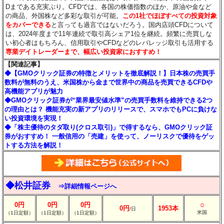
Dまである充実ぶり。CFDでは、各国の株価指数のほか、原油や金など
の商品、外国株など多彩な取引が可能。
この1社でほぼすべての投資対象
をカバーできる
と言っても過言ではないだろう。国内店頭CFDについて
は、2024年度まで11年連続で取引高シェア1位を継続。頻繁に売買しな
い初心者はもちろん、信用取引やCFDなどのレバレッジ取引も活用する
専業デイトレーダーまで、幅広い投資家におすすめ！
【関連記事】
◆【GMOクリック証券の特徴とメリットを徹底解説！】日本株の売買手
数料が無料のうえ、米国株から金まで世界中の商品を売買できるCFDや
高機能アプリが魅力
◆GMOクリック証券が“業界最安値水準”の売買手数料を維持できる2つ
の理由とは？ 機能充実の新アプリのリリースで、スマホでもPCに負けな
い投資環境を実現！
◆「株主優待のタダ取り(クロス取引)」で得するなら、GMOクリック証
券がおすすめ！ 一般信用の「売建」を使って、ノーリスクで優待をゲッ
トする方法を解説！
◆松井証券
⇒詳細情報ページへ
○
0円
0円
0円
0円
1953本
/日
米国
（1日定額）
（1日定額）
（1日定額）