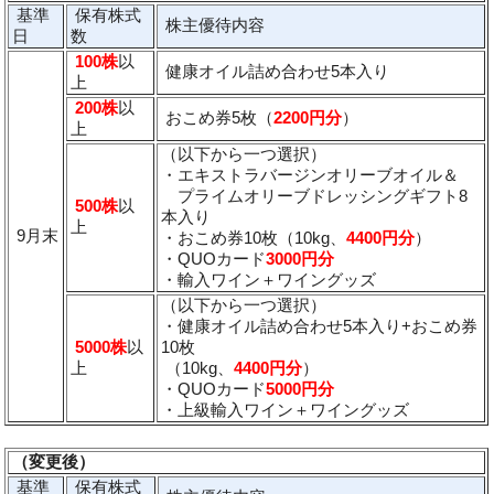
基準
保有株式
株主優待内容
日
数
100株
以
健康オイル詰め合わせ5本入り
上
200株
以
おこめ券5枚（
2200円分
）
上
（以下から一つ選択）
・エキストラバージンオリーブオイル＆
プライムオリーブドレッシングギフト8
500株
以
本入り
上
9月末
・おこめ券10枚（10kg、
4400円分
）
・QUOカード
3000円分
・輸入ワイン＋ワイングッズ
（以下から一つ選択）
・健康オイル詰め合わせ5本入り+おこめ券
5000株
以
10枚
上
（10kg、
4400円分
）
・QUOカード
5000円分
・上級輸入ワイン＋ワイングッズ
（変更後）
基準
保有株式