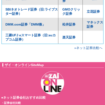
券
SBIネオトレード証券（旧:ライブス
GMOクリッ
立花証券
ター証券）
ク証券
マネックス
DMM.com証券「DMM株」
松井証券
証券
三菱UFJ eスマート証券（旧:auカ
楽天証券
ブコム証券）
»ネット証券比較へ
ザイ・オンラインSiteMap
●ネット証券会社おすすめ比較
・
証券会社比較