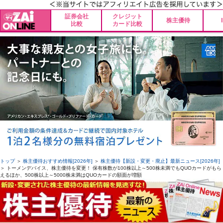
証券会社
クレジット
株主優待
比較
カード比較
トップ
＞
株主優待おすすめ情報[2026年]
＞
株主優待【新設・変更・廃止】最新ニュース[2026年]
＞ トーメンデバイス、株主優待を変更！ 保有株数が100株以上～500株未満でもQUOカードがもら
えるほか、500株以上～5000株未満はQUOカードの額面が増額