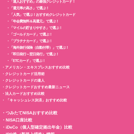
・
「達人おすすめ」の最強クレジットカード！
・
「還元率の高さ」で選ぶ！
・
「人気」で選ぶ！おすすめクレジットカード
・
「年会費無料＆高還元」で選ぶ！
・
「マイルの貯まりやすさ」で選ぶ！
・
「ゴールドカード」で選ぶ！
・
「プラチナカード」で選ぶ！
・
「海外旅行保険（自動付帯）」で選ぶ！
・
「即日発行～翌日発行」で選ぶ！
・
「ETCカード」で選ぶ！
・
アメリカン・エキスプレスおすすめ比較
・
クレジットカード活用術
・
クレジットカードの達人
・
クレジットカードおすすめ最新ニュース
・
法人カードおすすめ比較
・
「キャッシュレス決済」おすすめ比較
・
つみたてNISAおすすめ比較
・
NISA口座比較
・
iDeCo（個人型確定拠出年金）比較