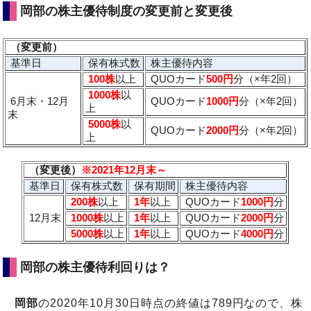
岡部の株主優待制度の変更前と変更後
（変更前）
基準日
保有株式数
株主優待内容
100株
以上
QUOカード
500円
分（×年2回）
1000株
以
6月末・12月
QUOカード
1000円
分（×年2回）
上
末
5000株
以
QUOカード
2000円
分（×年2回）
上
（変更後）
※2021年12月末～
基準日
保有株式数
保有期間
株主優待内容
200株
以上
1年
以上
QUOカード
1000円
分
12月末
1000株
以上
1年
以上
QUOカード
2000円
分
5000株
以上
1年
以上
QUOカード
4000円
分
岡部の株主優待利回りは？
岡部
の2020年10月30日時点の終値は789円なので、株