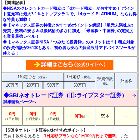
【関連記事】
◆NISAのクレジットカード積立は「dカード積立」がおすすめ！ ポイン
ト還元率は最大3.1％とトップクラスで、｢dカード PLATINUM」ならお得
な特典も満載！
◆【マネックス証券の特徴とおすすめポイントを解説】｢単元未満株｣の
売買手数料の安さ＆取扱銘柄の多さに加え、｢米国株・中国株｣の充実度
も業界最強レベル！
◆【マネックス証券NISA「つみたて投資枠」のメリットは？】積立対象
の投資信託が264本もあり、初心者も安心の資産設計アドバイスツールが
使える！
1約定ごと
1日定額
（税込）
（税込）
投資信託
外国株
※1
10万円
20万円
50万円
50万円
◆SBIネオトレード証券（旧:ライブスター証券）
⇒
詳細情報ページへ
0円
0円
0円
－
0円
55本
/
日
（1日定額）
（1日定額）
（1日定額）
【SBIネオトレード証券のおすすめポイント】
売買手数料を見ると、
1日定額プランなら1日100万円まで無料
。また、