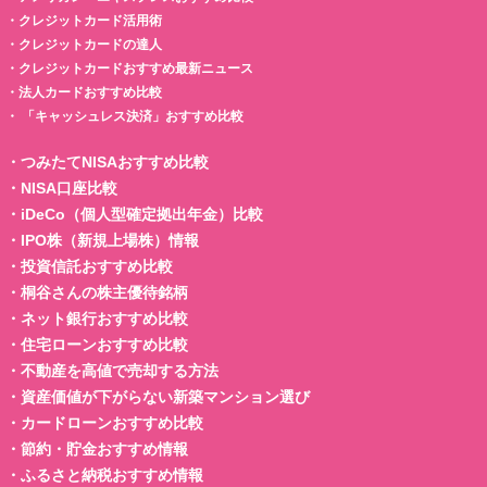
・
クレジットカード活用術
・
クレジットカードの達人
・
クレジットカードおすすめ最新ニュース
・
法人カードおすすめ比較
・
「キャッシュレス決済」おすすめ比較
・
つみたてNISAおすすめ比較
・
NISA口座比較
・
iDeCo（個人型確定拠出年金）比較
・
IPO株（新規上場株）情報
・
投資信託おすすめ比較
・
桐谷さんの株主優待銘柄
・
ネット銀行おすすめ比較
・
住宅ローンおすすめ比較
・
不動産を高値で売却する方法
・
資産価値が下がらない新築マンション選び
・
カードローンおすすめ比較
・
節約・貯金おすすめ情報
・
ふるさと納税おすすめ情報