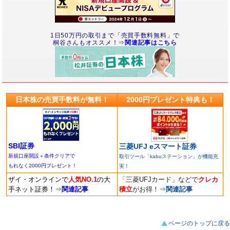
1日50万円の取引まで「売買手数料無料」で
桐谷さんもオススメ！⇒
関連記事はこちら
日本株の売買手数料が無料！
2000円プレゼント特典も！
SBI証券
三菱UFJ eスマート証券
新規口座開設＋条件クリアで
取引ツール「kabuステーション」が機能充
もれなく2000円プレゼント！
実！
ザイ・オンラインで
人気NO.1
の大
「三菱UFJカード」などで
クレカ
手ネット証券！
⇒
関連記事
積立
がお得！
⇒
関連記事
ページのトップに戻る