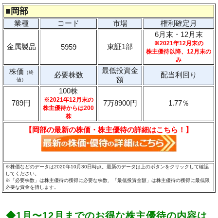
■
岡部
業種
コード
市場
権利確定月
6月末・12月末
※2021年12月末の
金属製品
東証1部
5959
株主優待以降、12月末の
み
最低投資金
株価
（終
必要株数
配当利回り
額
値）
100株
※2021年12月末の
789円
7万8900円
1.77％
株主優待からは200
株
【岡部の最新の株価・株主優待の詳細はこちら！】
※株価などのデータは2020年10月30日時点。最新のデータは上のボタンをクリックして確認
してください。
※「必要株数」は株主優待の獲得に必要な株数、「最低投資金額」は株主優待の獲得に最低限
必要な資金を指します。
◆1月〜12月までのお得な株主優待の内容は