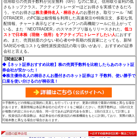
信用取引の売買手数料が完全無料（0円）なのに加え、信用取引金利の低
さもトップクラス。アクティブトレーダーほどお得さを実感できるだろ
う。そのお得さは
株主優待名人・桐谷さん
のお墨付き。取引ツール「NE
OTRADER」のPC版は板情報を利用した高速発注や特殊注文、多彩な気
配情報、チャート表示などオールインワンの高機能ツールに仕上がって
いる。また「NEOTRADER」のスマホアプリ版もリリースされた。
低コ
ストで日本株（現物・信用）をアクティブにトレードしたい人
におすす
め。また、売買頻度の少ない初心者や中長期の投資家にとっても、新NI
SA対応や低コストな個性派投資信託の取り扱いがあり、おすすめの証券
会社と言える。
【関連記事】
◆【ネット証券おすすめ比較】株の売買手数料を比較したらあのネット証
券会社が安かった！
◆株主優待名人の桐谷さんお墨付きのネット証券は？ 手数料、使い勝手で
口座を使い分けるのが桐谷流！
※手数料などの情報は定期的に見直しを行っていますが、更新の関係で最新の情報と異なる場合
があります。最新情報は各証券会社の公式サイトをご確認ください。売買手数料は、1回の注文
が複数の約定に分かれた場合、同一日であれば約定代金を合算し、1回の注文として計算しま
す。投資信託の取扱数は、各証券会社の投資信託の検索機能をもとに計測しており、実際の購入
可能本数と異なる場合が場合があります。