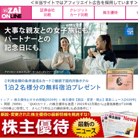
証券会社
クレジット
株主優待
比較
カード比較
トップ
＞
株主優待おすすめ情報[2026年]
＞
株主優待【新設・変更・廃止】最新ニュース[2026年]
＞ 岡部（5959）、「QUOカード」の株主優待を改悪！2021年12月期からは最低株数が｢100株
⇒200株｣に倍増して、さらに｢1年以上の継続保有｣も必須条件に！