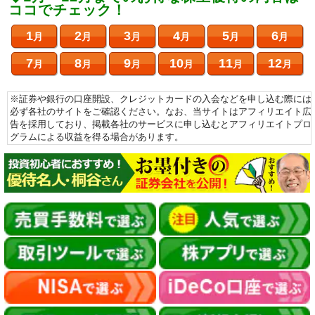
ココでチェック！
1
2
3
4
5
6
月
月
月
月
月
月
7
8
9
10
11
12
月
月
月
月
月
月
※証券や銀行の口座開設、クレジットカードの入会などを申し込む際には
必ず各社のサイトをご確認ください。なお、当サイトはアフィリエイト広
告を採用しており、掲載各社のサービスに申し込むとアフィリエイトプロ
グラムによる収益を得る場合があります。