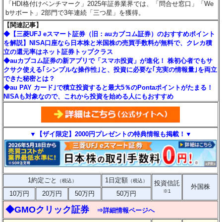
「HDI格付けベンチマーク」2025年証券業界では、「問合せ窓口」「We
bサポート」2部門で3年連続「三つ星」を獲得。
【関連記事】
◆【三菱UFJ eスマート証券（旧：auカブコム証券）のおすすめポイント
を解説】NISA口座なら日本株と米国株の売買手数料が無料で、クレカ積
立の還元率はネット証券トップクラス
◆auカブコム証券の新アプリで「スマホ投資」が進化！ 株初心者でもサ
クサク使える｢シンプルな操作性｣と、投資に必要な｢充実の情報量｣を両立
できた秘密とは？
◆au PAY カード｣で積立投資すると最大5％のPontaポイントがたまる！
NISAも対象なので、これから投資を始める人にもおすすめ
▼【ザイ限定】2000円プレゼントの特典情報も掲載！▼
1約定ごと
1日定額
（税込）
（税込）
投資信託
外国株
※1
10万円
20万円
50万円
50万円
◆GMOクリック証券
⇒詳細情報ページへ