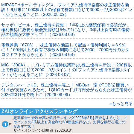
MIRARTHホールディングス、プレミアム優待倶楽部の株主優待を新
設！ 9月末に1000株以上の保有で株数に応じて3000～2万3000ポイン
トがもらえることに（2026.08.09）
サッポロビール、株主優待を変更！ 1年以上の継続保有は必須だが、
権利獲得に必要な最低投資額は5分の1になり、3年以上保有時の優待
品の額面が大幅アップ！（2026.08.08）
電気興業（6706）、株主優待を新設して配当＋優待利回り＝3.9％
に！ 100株以上の保有で株数＆期間に応じて2000～7000円分のカタ
ログギフトがもらえる！（2026.08.08）
MIC（300A）、｢プレミアム優待倶楽部｣の株主優待を新設！ 200株以
上で株数に応じて2000～9万ポイントの｢プレミアム優待倶楽部｣ポイ
ントがもらえることに（2026.08.07）
デジタルハーツHD、株主優待を廃止！ MBOの一環でTOB(公開買い
付け)が実施されるため、｢QUOカード｣1万円分がもらえた株主優待が
2026年3月分で廃止に（2026.08.06）
»もっと見る
ZAiオンライン アクセスランキング
定期預金の金利が高い銀行ランキング[2026年8月] 貯金をするなら、メ
ガバンクの3倍以上も高金利なSBI新生銀行など、お得な銀行を選ぶの
がおすすめ！
ザイ・オンライン編集部（2026.8.3）