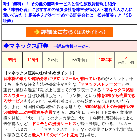
0円（無料）！ その他の無料サービスと個性派投資情報も紹介
◆「株初心者」におすすめの証券会社を株主優待名人・桐谷広人さんに
聞いてみた！ 桐谷さんがおすすめする証券会社は「松井証券」と「SBI
証券」！
◆マネックス証券
⇒詳細情報ページへ
○
99円
115円
275円
550円
1884本
/日
米国、中国
【マネックス証券のおすすめポイント】
日本株の取引や銘柄分析に役立つツールが揃っている
のがメリット。中
でも、多彩な注文方法や板発注が可能な
「マネックストレーダー」
や、
重要な業績を過去10期以上に渡ってグラフ表示できる
「マネックス銘柄
スカウター」
はぜひ利用したい。「ワン株」という
株を1株から売買でき
るサービス
もあるので、株初心者はそこから始めてみるのもいいだろ
う。また、外国株の銘柄数の多さも魅力で、
5000銘柄以上の米国株や26
50銘柄以上の中国株を売買
できる。2024年1月からNTTドコモと業務提
携を開始。「dカード」でのクレカ積立、dカード年間利用額特典による
投信購入など、
ドコモとの提携サービス
が続々登場している。「dカー
ド」「JCBカード」「マネックスカード」などの提携クレカで投資信託
を積み立てると
最大3.1％のポイント還元
でお得だ。