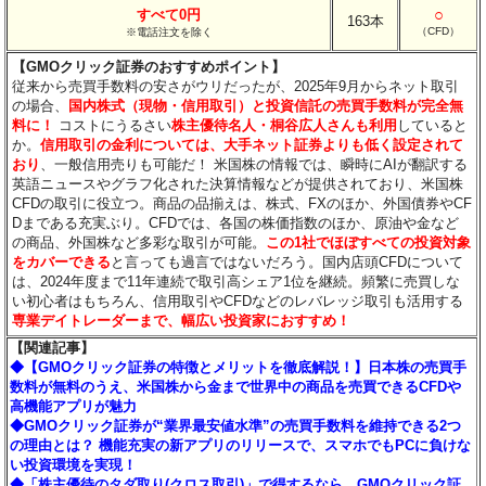
○
すべて0円
163本
（CFD）
※電話注文を除く
【GMOクリック証券のおすすめポイント】
従来から売買手数料の安さがウリだったが、2025年9月からネット取引
の場合、
国内株式（現物・信用取引）と投資信託の売買手数料が完全無
料に！
コストにうるさい
株主優待名人・桐谷広人さんも利用
していると
か。
信用取引の金利については、大手ネット証券よりも低く設定されて
おり
、一般信用売りも可能だ！ 米国株の情報では、瞬時にAIが翻訳する
英語ニュースやグラフ化された決算情報などが提供されており、米国株
CFDの取引に役立つ。商品の品揃えは、株式、FXのほか、外国債券やCF
Dまである充実ぶり。CFDでは、各国の株価指数のほか、原油や金など
の商品、外国株など多彩な取引が可能。
この1社でほぼすべての投資対象
をカバーできる
と言っても過言ではないだろう。国内店頭CFDについて
は、2024年度まで11年連続で取引高シェア1位を継続。頻繁に売買しな
い初心者はもちろん、信用取引やCFDなどのレバレッジ取引も活用する
専業デイトレーダーまで、幅広い投資家におすすめ！
【関連記事】
◆【GMOクリック証券の特徴とメリットを徹底解説！】日本株の売買手
数料が無料のうえ、米国株から金まで世界中の商品を売買できるCFDや
高機能アプリが魅力
◆GMOクリック証券が“業界最安値水準”の売買手数料を維持できる2つ
の理由とは？ 機能充実の新アプリのリリースで、スマホでもPCに負けな
い投資環境を実現！
◆「株主優待のタダ取り(クロス取引)」で得するなら、GMOクリック証