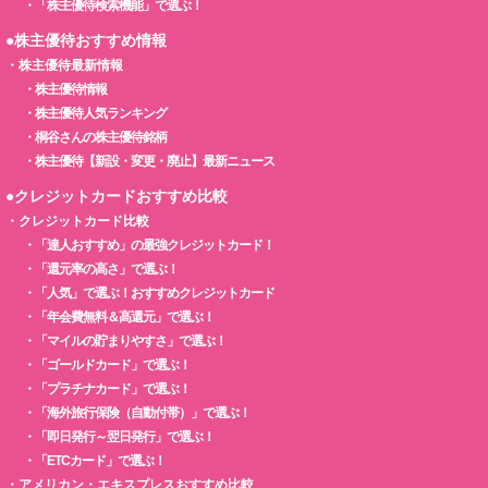
・
「株主優待検索機能」で選ぶ！
●株主優待おすすめ情報
・
株主優待最新情報
・
株主優待情報
・
株主優待人気ランキング
・
桐谷さんの株主優待銘柄
・
株主優待【新設・変更・廃止】最新ニュース
●クレジットカードおすすめ比較
・
クレジットカード比較
・
「達人おすすめ」の最強クレジットカード！
・
「還元率の高さ」で選ぶ！
・
「人気」で選ぶ！おすすめクレジットカード
・
「年会費無料＆高還元」で選ぶ！
・
「マイルの貯まりやすさ」で選ぶ！
・
「ゴールドカード」で選ぶ！
・
「プラチナカード」で選ぶ！
・
「海外旅行保険（自動付帯）」で選ぶ！
・
「即日発行～翌日発行」で選ぶ！
・
「ETCカード」で選ぶ！
・
アメリカン・エキスプレスおすすめ比較