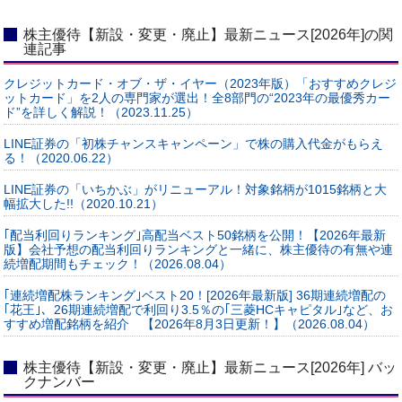
株主優待【新設・変更・廃止】最新ニュース[2026年]の関
連記事
クレジットカード・オブ・ザ・イヤー（2023年版）「おすすめクレジ
ットカード」を2人の専門家が選出！全8部門の“2023年の最優秀カー
ド”を詳しく解説！（2023.11.25）
LINE証券の「初株チャンスキャンペーン」で株の購入代金がもらえ
る！（2020.06.22）
LINE証券の「いちかぶ」がリニューアル！対象銘柄が1015銘柄と大
幅拡大した!!（2020.10.21）
｢配当利回りランキング｣高配当ベスト50銘柄を公開！【2026年最新
版】会社予想の配当利回りランキングと一緒に、株主優待の有無や連
続増配期間もチェック！（2026.08.04）
｢連続増配株ランキング｣ベスト20！[2026年最新版] 36期連続増配の
｢花王｣、26期連続増配で利回り3.5％の｢三菱HCキャピタル｣など、お
すすめ増配銘柄を紹介 【2026年8月3日更新！】（2026.08.04）
株主優待【新設・変更・廃止】最新ニュース[2026年] バッ
クナンバー