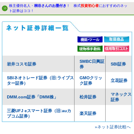
株主優待名人・
桐谷さんのお墨付き
！ 株式
投資初心者
におすすめのネッ
ト証券はココ！
SMBC日興証
岩井コスモ証券
SBI証券
券
SBIネオトレード証券（旧:ライブス
GMOクリッ
立花証券
ター証券）
ク証券
マネックス
DMM.com証券「DMM株」
松井証券
証券
三菱UFJ eスマート証券（旧:auカ
楽天証券
ブコム証券）
»ネット証券比較へ