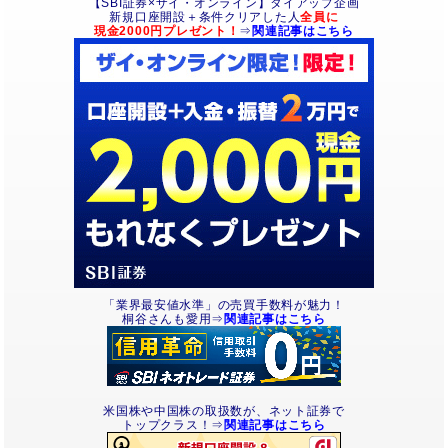
【SBI証券×ザイ・オンライン】タイアップ企画
新規口座開設＋条件クリアした人
全員に
現金2000円プレゼント！
⇒
関連記事はこちら
「業界最安値水準」の売買手数料が魅力！
桐谷さんも愛用⇒
関連記事はこちら
米国株や中国株の取扱数が、ネット証券で
トップクラス！⇒
関連記事はこちら