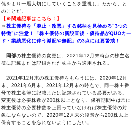
係をより一層大切にしていくことを重視し」たから、と
のことだ。
【※関連記事はこちら！】
⇒
株主優待を「廃止・改悪」する銘柄を見極める“3つの
特徴”に注意！「株主優待の新設直後・優待品がQUOカー
ド・業績悪化に伴う減配や無配」の3点には要警戒！
岡部
の株主優待の変更は、2021年12月末時点の株主名
簿に記載または記録された株主から適用される。
2021年12月末の株主優待をもらうには、2020年12月
末、2021年6月末、2021年12月末の時点で、同一株主番
号で株主名簿に記載または記録されている必要がある。
変更後は必要株数が200株以上となり、保有期間中は常に
株主優待の必要株数を上回っていなければ株主優待の対
象にならないので、2020年12月末の段階から200株以上
保有することを忘れないようにしたい。