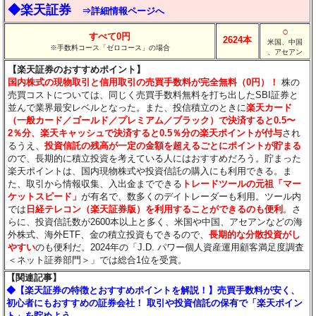
◆楽天証券
⇒詳細情報ページへ
○
すべて0円
2624本
米国、中国
※手数料コース「ゼロコース」の場合
、アセアン
【楽天証券のおすすめポイント】
国内株式の現物取引と信用取引の売買手数料が完全無料（0円）！
株の
売買コストについては、同じく売買手数料無料を打ち出したSBI証券と
並んで業界最安レベルとなった。また、投信積立のときに
楽天カード
（一般カード／ゴールド／プレミアム／ブラック）で決済すると0.5〜
2％分
、楽天キャッシュで決済すると0.5％分
の楽天ポイントが付与
され
るうえ、
投資信託の残高が一定の金額を超えるごとにポイントが貯まる
ので、長期的に積立投資を考えている人にはおすすめだろう。貯まった
楽天ポイントは、国内現物株式や投資信託の購入にも利用できる。ま
た、取引から情報収集、入出金までできる
トレードツールの元祖「マー
ケットスピード」
が有名で、数多くのデイトレーダーも利用。ツール内
では
日経テレコン（楽天証券版）を利用することができるのも便利
。さ
らに、投資信託数が2600本以上と多く、米国や中国、アセアンなどの海
外株式、海外ETF、金の積立投資もできるので、
長期的な分散投資がし
やすい
のも便利だ。2024年の「J.D. パワー個人資産運用顧客満足度調査
＜ネット証券部門＞」では総合1位を受賞。
【関連記事】
◆【楽天証券の特徴とおすすめポイントを解説！】売買手数料が安く、
初心者にもおすすめの証券会社！ 取引や投資信託の保有で「楽天ポイン
ト」を貯めよう