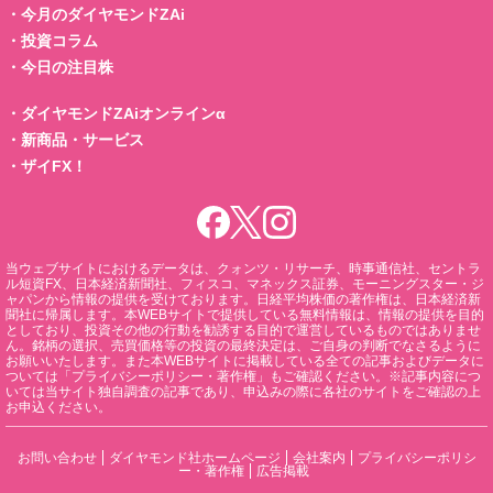
・
今月のダイヤモンドZAi
・
投資コラム
・
今日の注目株
・
ダイヤモンドZAiオンラインα
・
新商品・サービス
・
ザイFX！
当ウェブサイトにおけるデータは、クォンツ・リサーチ、時事通信社、セントラ
ル短資FX、日本経済新聞社、フィスコ、マネックス証券、モーニングスター・ジ
ャパンから情報の提供を受けております。日経平均株価の著作権は、日本経済新
聞社に帰属します。本WEBサイトで提供している無料情報は、情報の提供を目的
としており、投資その他の行動を勧誘する目的で運営しているものではありませ
ん。銘柄の選択、売買価格等の投資の最終決定は、ご自身の判断でなさるように
お願いいたします。また本WEBサイトに掲載している全ての記事およびデータに
ついては「プライバシーポリシー・著作権」もご確認ください。※記事内容につ
いては当サイト独自調査の記事であり、申込みの際に各社のサイトをご確認の上
お申込ください。
お問い合わせ
ダイヤモンド社ホームページ
会社案内
プライバシーポリシ
ー・著作権
広告掲載