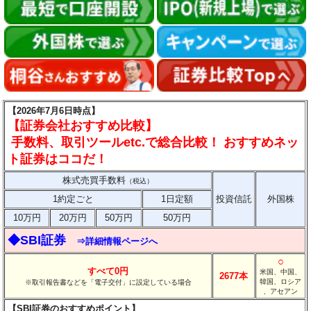
【2026年7月6日時点】
【証券会社おすすめ比較】
手数料、取引ツールetc.で総合比較！ おすすめネッ
ト証券はココだ！
株式売買手数料
（税込）
1約定ごと
1日定額
投資信託
外国株
10万円
20万円
50万円
50万円
◆SBI証券
⇒詳細情報ページへ
○
すべて0円
米国、中国、
2677本
韓国、ロシア
※取引報告書などを「電子交付」に設定している場合
、アセアン
【SBI証券のおすすめポイント】