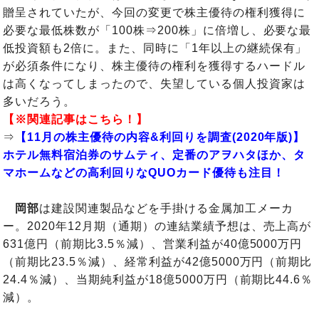
贈呈されていたが、今回の変更で株主優待の権利獲得に
必要な最低株数が「100株⇒200株」に倍増し、必要な最
低投資額も2倍に。また、同時に「1年以上の継続保有」
が必須条件になり、株主優待の権利を獲得するハードル
は高くなってしまったので、失望している個人投資家は
多いだろう。
【※関連記事はこちら！】
⇒
【11月の株主優待の内容&利回りを調査(2020年版)】
ホテル無料宿泊券のサムティ、定番のアヲハタほか、タ
マホームなどの高利回りなQUOカード優待も注目！
岡部
は建設関連製品などを手掛ける金属加工メーカ
ー。2020年12月期（通期）の連結業績予想は、売上高が
631億円（前期比3.5％減）、営業利益が40億5000万円
（前期比23.5％減）、経常利益が42億5000万円（前期比
24.4％減）、当期純利益が18億5000万円（前期比44.6％
減）。