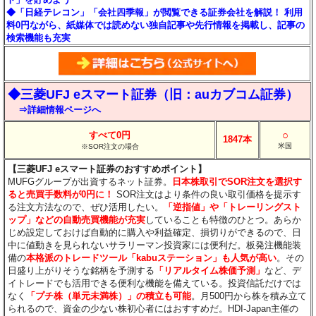
◆「日経テレコン」「会社四季報」が閲覧できる証券会社を解説！ 利用
料0円ながら、紙媒体では読めない独自記事や先行情報を掲載し、記事の
検索機能も充実
◆三菱UFJ eスマート証券（旧：auカブコム証券）
⇒詳細情報ページへ
○
すべて0円
1847本
米国
※SOR注文の場合
【三菱UFJ eスマート証券のおすすめポイント】
MUFGグループが出資するネット証券。
日本株取引でSOR注文を選択す
ると売買手数料が0円に！
SOR注文はより条件の良い取引価格を提示す
る注文方法なので、ぜひ活用したい。
「逆指値」や「トレーリングスト
ップ」などの自動売買機能が充実
していることも特徴のひとつ。あらか
じめ設定しておけば自動的に購入や利益確定、損切りができるので、日
中に値動きを見られないサラリーマン投資家には便利だ。板発注機能装
備の
本格派のトレードツール「kabuステーション」も人気が高い
。その
日盛り上がりそうな銘柄を予測する
「リアルタイム株価予測」
など、デ
イトレードでも活用できる便利な機能を備えている。投資信託だけでは
なく
「プチ株（単元未満株）」の積立も可能
。月500円から株を積み立て
られるので、資金の少ない株初心者にはおすすめだ。HDI-Japan主催の