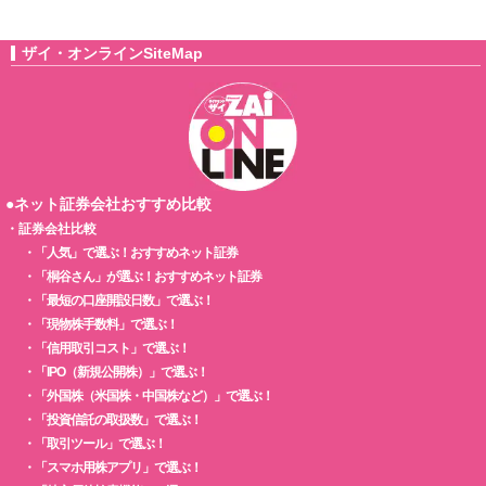
ザイ・オンラインSiteMap
●ネット証券会社おすすめ比較
・
証券会社比較
・
「人気」で選ぶ！おすすめネット証券
・
「桐谷さん」が選ぶ！おすすめネット証券
・
「最短の口座開設日数」で選ぶ！
・
「現物株手数料」で選ぶ！
・
「信用取引コスト」で選ぶ！
・
「IPO（新規公開株）」で選ぶ！
・
「外国株（米国株・中国株など）」で選ぶ！
・
「投資信託の取扱数」で選ぶ！
・
「取引ツール」で選ぶ！
・
「スマホ用株アプリ」で選ぶ！