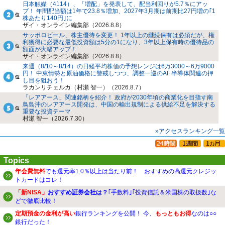
日本触媒（4114）、「増配」を発表して、配当利回りが5.7％にアッ
プ！ 年間配当額は1年で23.8％増加、2027年3月期は前期比27円増の｢1
株あたり140円｣に
ザイ・オンライン編集部（2026.8.8）
サッポロビール、株主優待を変更！ 1年以上の継続保有は必須だが、権
利獲得に必要な最低投資額は5分の1になり、3年以上保有時の優待品の
額面が大幅アップ！
ザイ・オンライン編集部（2026.8.8）
来週（8/10～8/14）の日経平均株価の予想レンジは6万3000～6万9000
円！ 中東情勢と原油価格に警戒しつつ、調整一巡のAI･半導体関連の押
し目を狙おう！
ラカンリチェルカ（村瀬 智一）（2026.8.7）
「レアアース」関連銘柄を紹介！ 政府が2030年頃の商業化を目指す南
鳥島沖のレアアース開発は、中国の輸出規制による供給不足を解決する
重要な投資テーマ
村瀬 智一（2026.7.30）
»アクセスランキング一覧
Topics
年会費無料
でも還元率1.0％以上は当たり前！ おすすめの高還元クレジッ
トカードはコレ！
「新NISA」
おすすめ証券会社は？
｢手数料｣｢投資信託＆米国株の取扱数｣な
どで徹底比較！
定期預金の金利が高い
銀行ランキングを公開！ 今、
もっともお得
なのは○○
銀行だった！