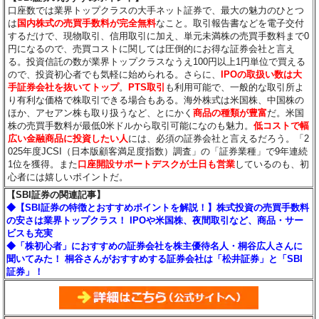
口座数では業界トップクラスの大手ネット証券で、最大の魅力のひとつ
は
国内株式の売買手数料が完全無料
なこと。取引報告書などを電子交付
するだけで、現物取引、信用取引に加え、単元未満株の売買手数料まで0
円になるので、売買コストに関しては圧倒的にお得な証券会社と言え
る。投資信託の数が業界トップクラスなうえ100円以上1円単位で買える
ので、投資初心者でも気軽に始められる。さらに、
IPOの取扱い数は大
手証券会社を抜いてトップ
。
PTS取引
も利用可能で、一般的な取引所よ
り有利な価格で株取引できる場合もある。海外株式は米国株、中国株の
ほか、アセアン株も取り扱うなど、とにかく
商品の種類が豊富
だ。米国
株の売買手数料が最低0米ドルから取引可能になのも魅力。
低コストで幅
広い金融商品に投資したい人
には、必須の証券会社と言えるだろう。「2
025年度JCSI（日本版顧客満足度指数）調査」の「証券業種」で9年連続
1位を獲得。また
口座開設サポートデスクが土日も営業
しているのも、初
心者には嬉しいポイントだ。
【SBI証券の関連記事】
◆【SBI証券の特徴とおすすめポイントを解説！】株式投資の売買手数料
の安さは業界トップクラス！ IPOや米国株、夜間取引など、商品・サー
ビスも充実
◆「株初心者」におすすめの証券会社を株主優待名人・桐谷広人さんに
聞いてみた！ 桐谷さんがおすすめする証券会社は「松井証券」と「SBI
証券」！