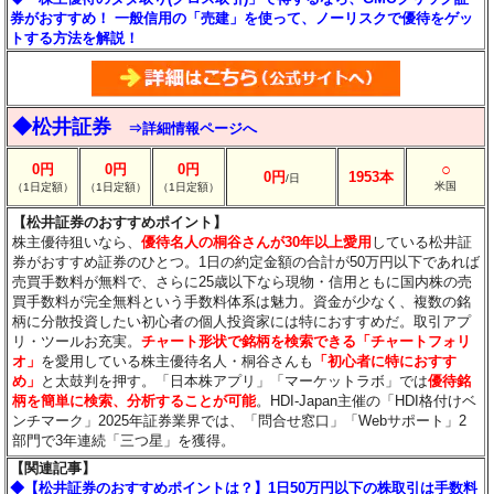
券がおすすめ！ 一般信用の「売建」を使って、ノーリスクで優待をゲッ
トする方法を解説！
◆松井証券
⇒詳細情報ページへ
○
0円
0円
0円
0円
1953本
/日
米国
（1日定額）
（1日定額）
（1日定額）
【松井証券のおすすめポイント】
株主優待狙いなら、
優待名人の桐谷さんが30年以上愛用
している松井証
券がおすすめ証券のひとつ。1日の約定金額の合計が50万円以下であれば
売買手数料が無料で、さらに25歳以下なら現物・信用ともに国内株の売
買手数料が完全無料という手数料体系は魅力。資金が少なく、複数の銘
柄に分散投資したい初心者の個人投資家には特におすすめだ。取引アプ
リ・ツールお充実。
チャート形状で銘柄を検索できる「チャートフォリ
オ」
を愛用している株主優待名人・桐谷さんも
「初心者に特におすす
め」
と太鼓判を押す。「日本株アプリ」「マーケットラボ」では
優待銘
柄を簡単に検索、分析することが可能
。HDI-Japan主催の「HDI格付けベ
ンチマーク」2025年証券業界では、「問合せ窓口」「Webサポート」2
部門で3年連続「三つ星」を獲得。
【関連記事】
◆【松井証券のおすすめポイントは？】1日50万円以下の株取引は手数料