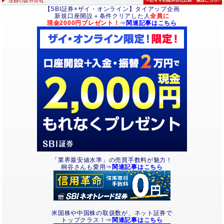
【SBI証券×ザイ・オンライン】タイアップ企画
新規口座開設＋条件クリアした人
全員に
現金2000円プレゼント！
⇒
関連記事はこちら
「業界最安値水準」の売買手数料が魅力！
桐谷さんも愛用⇒
関連記事はこちら
米国株や中国株の取扱数が、ネット証券で
トップクラス！⇒
関連記事はこちら