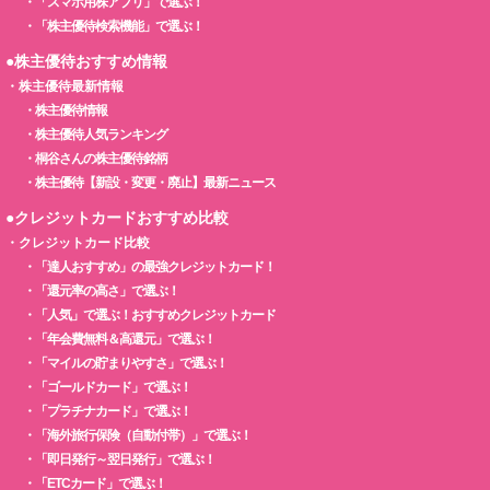
・
「スマホ用株アプリ」で選ぶ！
・
「株主優待検索機能」で選ぶ！
●株主優待おすすめ情報
・
株主優待最新情報
・
株主優待情報
・
株主優待人気ランキング
・
桐谷さんの株主優待銘柄
・
株主優待【新設・変更・廃止】最新ニュース
●クレジットカードおすすめ比較
・
クレジットカード比較
・
「達人おすすめ」の最強クレジットカード！
・
「還元率の高さ」で選ぶ！
・
「人気」で選ぶ！おすすめクレジットカード
・
「年会費無料＆高還元」で選ぶ！
・
「マイルの貯まりやすさ」で選ぶ！
・
「ゴールドカード」で選ぶ！
・
「プラチナカード」で選ぶ！
・
「海外旅行保険（自動付帯）」で選ぶ！
・
「即日発行～翌日発行」で選ぶ！
・
「ETCカード」で選ぶ！