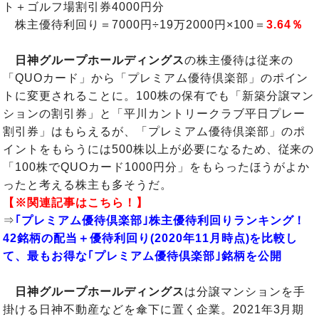
ト＋ゴルフ場割引券4000円分
株主優待利回り＝7000円÷19万2000円×100＝
3.64％
日神グループホールディングス
の株主優待は従来の
「QUOカード」から「プレミアム優待倶楽部」のポイン
トに変更されることに。100株の保有でも「新築分譲マン
ションの割引券」と「平川カントリークラブ平日プレー
割引券」はもらえるが、「プレミアム優待倶楽部」のポ
イントをもらうには500株以上が必要になるため、従来の
「100株でQUOカード1000円分」をもらったほうがよか
ったと考える株主も多そうだ。
【※関連記事はこちら！】
⇒
｢プレミアム優待倶楽部｣株主優待利回りランキング！
42銘柄の配当＋優待利回り(2020年11月時点)を比較し
て、最もお得な｢プレミアム優待倶楽部｣銘柄を公開
日神グループホールディングス
は
分譲マンションを手
掛ける日神不動産などを傘下に置く企業
。2021年3月期