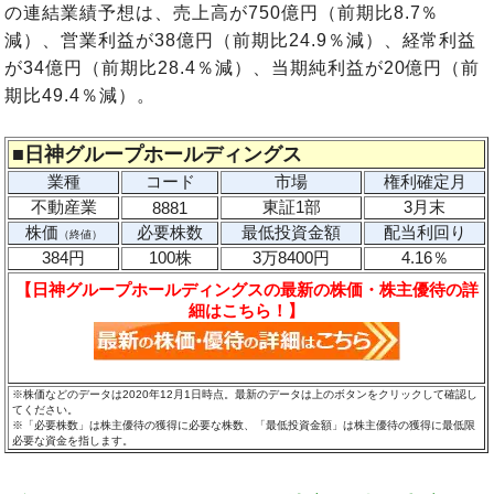
の連結業績予想は、売上高が750億円（前期比8.7％
減）、営業利益が38億円（前期比24.9％減）、経常利益
が34億円（前期比28.4％減）、当期純利益が20億円（前
期比49.4％減）。
■
日神グループホールディングス
業種
コード
市場
権利確定月
不動産業
東証1部
3月末
8881
株価
必要株数
最低投資金額
配当利回り
（終値）
384円
100株
3万8400円
4.16％
【日神グループホールディングスの最新の株価・株主優待の詳
細はこちら！】
※株価などのデータは2020年12月1日時点。最新のデータは上のボタンをクリックして確認し
てください。
※「必要株数」は株主優待の獲得に必要な株数、「最低投資金額」は株主優待の獲得に最低限
必要な資金を指します。