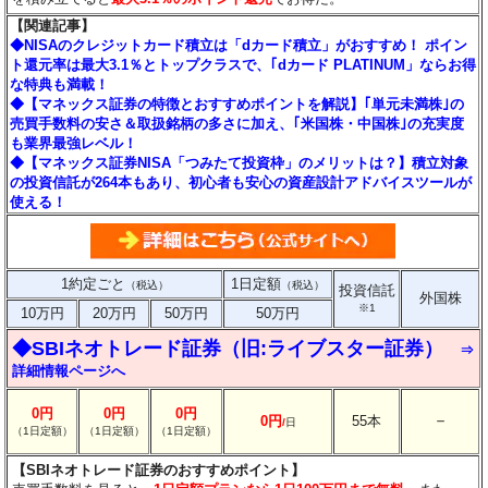
【関連記事】
◆NISAのクレジットカード積立は「dカード積立」がおすすめ！ ポイン
ト還元率は最大3.1％とトップクラスで、｢dカード PLATINUM」ならお得
な特典も満載！
◆【マネックス証券の特徴とおすすめポイントを解説】｢単元未満株｣の
売買手数料の安さ＆取扱銘柄の多さに加え、｢米国株・中国株｣の充実度
も業界最強レベル！
◆【マネックス証券NISA「つみたて投資枠」のメリットは？】積立対象
の投資信託が264本もあり、初心者も安心の資産設計アドバイスツールが
使える！
1約定ごと
1日定額
（税込）
（税込）
投資信託
外国株
※1
10万円
20万円
50万円
50万円
◆SBIネオトレード証券（旧:ライブスター証券）
⇒
詳細情報ページへ
0円
0円
0円
－
0円
55本
/
日
（1日定額）
（1日定額）
（1日定額）
【SBIネオトレード証券のおすすめポイント】