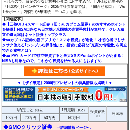
られるので、資金の少ない株初心者にはおすすめだ。HDI-Japan主催の
「HDI格付けベンチマーク」2025年証券業界では、「問合せ窓口」「We
bサポート」2部門で3年連続「三つ星」を獲得。
【関連記事】
◆【三菱UFJ eスマート証券（旧：auカブコム証券）のおすすめポイント
を解説】NISA口座なら日本株と米国株の売買手数料が無料で、クレカ積
立の還元率はネット証券トップクラス
◆auカブコム証券の新アプリで「スマホ投資」が進化！ 株初心者でもサ
クサク使える｢シンプルな操作性｣と、投資に必要な｢充実の情報量｣を両立
できた秘密とは？
◆au PAY カード｣で積立投資すると最大5％のPontaポイントがたまる！
NISAも対象なので、これから投資を始める人にもおすすめ
▼【ザイ限定】2000円プレゼントの特典情報も掲載！▼
1約定ごと
1日定額
（税込）
（税込）
投資信託
外国株
※1
10万円
20万円
50万円
50万円
◆GMOクリック証券
⇒詳細情報ページへ