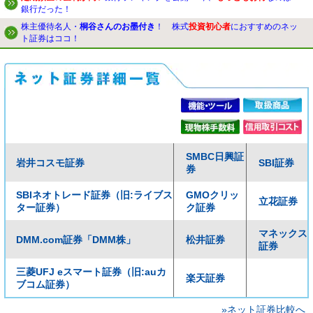
銀行だった！
株主優待名人・
桐谷さんのお墨付き
！ 株式
投資初心者
におすすめのネッ
ト証券はココ！
SMBC日興証
岩井コスモ証券
SBI証券
券
SBIネオトレード証券（旧:ライブス
GMOクリッ
立花証券
ター証券）
ク証券
マネックス
DMM.com証券「DMM株」
松井証券
証券
三菱UFJ eスマート証券（旧:auカ
楽天証券
ブコム証券）
»ネット証券比較へ