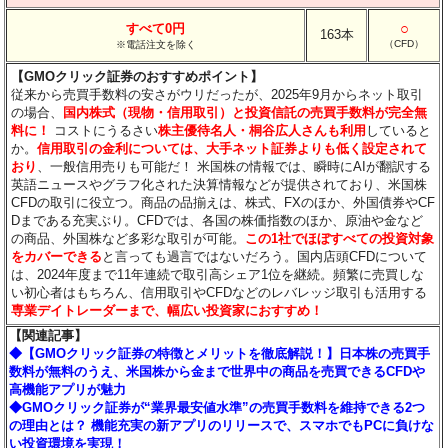
○
すべて0円
163本
（CFD）
※電話注文を除く
【GMOクリック証券のおすすめポイント】
従来から売買手数料の安さがウリだったが、2025年9月からネット取引
の場合、
国内株式（現物・信用取引）と投資信託の売買手数料が完全無
料に！
コストにうるさい
株主優待名人・桐谷広人さんも利用
していると
か。
信用取引の金利については、大手ネット証券よりも低く設定されて
おり
、一般信用売りも可能だ！ 米国株の情報では、瞬時にAIが翻訳する
英語ニュースやグラフ化された決算情報などが提供されており、米国株
CFDの取引に役立つ。商品の品揃えは、株式、FXのほか、外国債券やCF
Dまである充実ぶり。CFDでは、各国の株価指数のほか、原油や金など
の商品、外国株など多彩な取引が可能。
この1社でほぼすべての投資対象
をカバーできる
と言っても過言ではないだろう。国内店頭CFDについて
は、2024年度まで11年連続で取引高シェア1位を継続。頻繁に売買しな
い初心者はもちろん、信用取引やCFDなどのレバレッジ取引も活用する
専業デイトレーダーまで、幅広い投資家におすすめ！
【関連記事】
◆【GMOクリック証券の特徴とメリットを徹底解説！】日本株の売買手
数料が無料のうえ、米国株から金まで世界中の商品を売買できるCFDや
高機能アプリが魅力
◆GMOクリック証券が“業界最安値水準”の売買手数料を維持できる2つ
の理由とは？ 機能充実の新アプリのリリースで、スマホでもPCに負けな
い投資環境を実現！