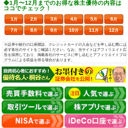
◆1月〜12月までのお得な株主優待の内容は
ココでチェック！
1
2
3
4
5
6
月
月
月
月
月
月
7
8
9
10
11
12
月
月
月
月
月
月
※証券や銀行の口座開設、クレジットカードの入会などを申し込む際には
必ず各社のサイトをご確認ください。なお、当サイトはアフィリエイト広
告を採用しており、掲載各社のサービスに申し込むとアフィリエイトプロ
グラムによる収益を得る場合があります。