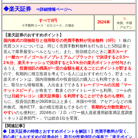
◆楽天証券
⇒詳細情報ページへ
○
すべて0円
2624本
米国、中国
※手数料コース「ゼロコース」の場合
、アセアン
【楽天証券のおすすめポイント】
国内株式の現物取引と信用取引の売買手数料が完全無料（0円）！
株の
売買コストについては、同じく売買手数料無料を打ち出したSBI証券と
並んで業界最安レベルとなった。また、投信積立のときに
楽天カード
（一般カード／ゴールド／プレミアム／ブラック）で決済すると0.5〜
2％分
、楽天キャッシュで決済すると0.5％分
の楽天ポイントが付与
され
るうえ、
投資信託の残高が一定の金額を超えるごとにポイントが貯まる
ので、長期的に積立投資を考えている人にはおすすめだろう。貯まった
楽天ポイントは、国内現物株式や投資信託の購入にも利用できる。ま
た、取引から情報収集、入出金までできる
トレードツールの元祖「マー
ケットスピード」
が有名で、数多くのデイトレーダーも利用。ツール内
では
日経テレコン（楽天証券版）を利用することができるのも便利
。さ
らに、投資信託数が2600本以上と多く、米国や中国、アセアンなどの海
外株式、海外ETF、金の積立投資もできるので、
長期的な分散投資がし
やすい
のも便利だ。2024年の「J.D. パワー個人資産運用顧客満足度調査
＜ネット証券部門＞」では総合1位を受賞。
【関連記事】
◆【楽天証券の特徴とおすすめポイントを解説！】売買手数料が安く、
初心者にもおすすめの証券会社！ 取引や投資信託の保有で「楽天ポイン