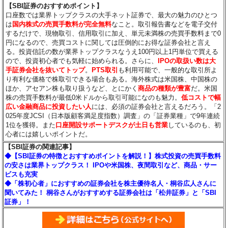
【SBI証券のおすすめポイント】
口座数では業界トップクラスの大手ネット証券で、最大の魅力のひとつ
は
国内株式の売買手数料が完全無料
なこと。取引報告書などを電子交付
するだけで、現物取引、信用取引に加え、単元未満株の売買手数料まで0
円になるので、売買コストに関しては圧倒的にお得な証券会社と言え
る。投資信託の数が業界トップクラスなうえ100円以上1円単位で買える
ので、投資初心者でも気軽に始められる。さらに、
IPOの取扱い数は大
手証券会社を抜いてトップ
。
PTS取引
も利用可能で、一般的な取引所よ
り有利な価格で株取引できる場合もある。海外株式は米国株、中国株の
ほか、アセアン株も取り扱うなど、とにかく
商品の種類が豊富
だ。米国
株の売買手数料が最低0米ドルから取引可能になのも魅力。
低コストで幅
広い金融商品に投資したい人
には、必須の証券会社と言えるだろう。「2
025年度JCSI（日本版顧客満足度指数）調査」の「証券業種」で9年連続
1位を獲得。また
口座開設サポートデスクが土日も営業
しているのも、初
心者には嬉しいポイントだ。
【SBI証券の関連記事】
◆【SBI証券の特徴とおすすめポイントを解説！】株式投資の売買手数料
の安さは業界トップクラス！ IPOや米国株、夜間取引など、商品・サー
ビスも充実
◆「株初心者」におすすめの証券会社を株主優待名人・桐谷広人さんに
聞いてみた！ 桐谷さんがおすすめする証券会社は「松井証券」と「SBI
証券」！