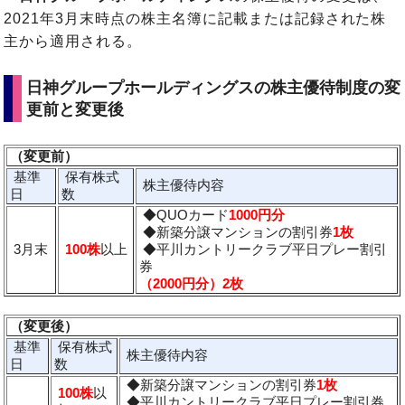
2021年3月末時点の株主名簿に記載または記録された株
主から適用される。
日神グループホールディングスの株主優待制度の変
更前と変更後
（変更前）
基準
保有株式
株主優待内容
日
数
◆QUOカード
1000円分
◆新築分譲マンションの割引券
1枚
3月末
100株
以上
◆平川カントリークラブ平日プレー割引
券
（2000円分）2枚
（変更後）
基準
保有株式
株主優待内容
日
数
◆新築分譲マンションの割引券
1枚
100株
以
◆平川カントリークラブ平日プレー割引券