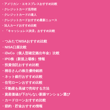
・
アメリカン・エキスプレスおすすめ比較
・
クレジットカード活用術
・
クレジットカードの達人
・
クレジットカードおすすめ最新ニュース
・
法人カードおすすめ比較
・
「キャッシュレス決済」おすすめ比較
・
つみたてNISAおすすめ比較
・
NISA口座比較
・
iDeCo（個人型確定拠出年金）比較
・
IPO株（新規上場株）情報
・
投資信託おすすめ比較
・
桐谷さんの株主優待銘柄
・
ネット銀行おすすめ比較
・
住宅ローンおすすめ比較
・
不動産を高値で売却する方法
・
資産価値が下がらない新築マンション選び
・
カードローンおすすめ比較
・
節約・貯金おすすめ情報