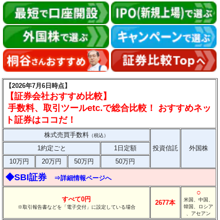
【2026年7月6日時点】
【証券会社おすすめ比較】
手数料、取引ツールetc.で総合比較！ おすすめネッ
ト証券はココだ！
株式売買手数料
（税込）
1約定ごと
1日定額
投資信託
外国株
10万円
20万円
50万円
50万円
◆SBI証券
⇒詳細情報ページへ
○
すべて0円
米国、中国、
2677本
韓国、ロシア
※取引報告書などを「電子交付」に設定している場合
、アセアン