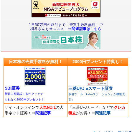
1日50万円の取引まで「売買手数料無料」で
桐谷さんもオススメ！⇒
関連記事はこちら
日本株の売買手数料が無料！
2000円プレゼント特典も！
SBI証券
三菱UFJ eスマート証券
新規口座開設＋条件クリアで
取引ツール「kabuステーション」が機能充
もれなく2000円プレゼント！
実！
ザイ・オンラインで
人気NO.1
の大
「三菱UFJカード」などで
クレカ
手ネット証券！
⇒
関連記事
積立
がお得！
⇒
関連記事