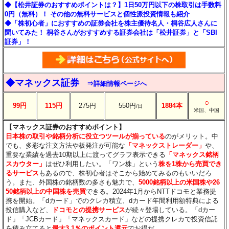
◆【松井証券のおすすめポイントは？】1日50万円以下の株取引は手数料
0円（無料）！ その他の無料サービスと個性派投資情報も紹介
◆「株初心者」におすすめの証券会社を株主優待名人・桐谷広人さんに
聞いてみた！ 桐谷さんがおすすめする証券会社は「松井証券」と「SBI
証券」！
◆マネックス証券
⇒詳細情報ページへ
○
99円
115円
275円
550円
1884本
/日
米国、中国
【マネックス証券のおすすめポイント】
日本株の取引や銘柄分析に役立つツールが揃っている
のがメリット。中
でも、多彩な注文方法や板発注が可能な
「マネックストレーダー」
や、
重要な業績を過去10期以上に渡ってグラフ表示できる
「マネックス銘柄
スカウター」
はぜひ利用したい。「ワン株」という
株を1株から売買でき
るサービス
もあるので、株初心者はそこから始めてみるのもいいだろ
う。また、外国株の銘柄数の多さも魅力で、
5000銘柄以上の米国株や26
50銘柄以上の中国株を売買
できる。2024年1月からNTTドコモと業務提
携を開始。「dカード」でのクレカ積立、dカード年間利用額特典による
投信購入など、
ドコモとの提携サービス
が続々登場している。「dカー
ド」「JCBカード」「マネックスカード」などの提携クレカで投資信託
を積み立てると
最大3.1％のポイント還元
でお得だ。