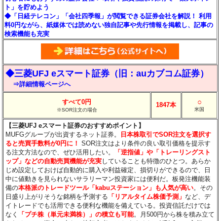
ト」を貯めよう
◆「日経テレコン」「会社四季報」が閲覧できる証券会社を解説！ 利用
料0円ながら、紙媒体では読めない独自記事や先行情報を掲載し、記事の
検索機能も充実
◆三菱UFJ eスマート証券（旧：auカブコム証券）
⇒詳細情報ページへ
○
すべて0円
1847本
米国
※SOR注文の場合
【三菱UFJ eスマート証券のおすすめポイント】
MUFGグループが出資するネット証券。
日本株取引でSOR注文を選択す
ると売買手数料が0円に！
SOR注文はより条件の良い取引価格を提示す
る注文方法なので、ぜひ活用したい。
「逆指値」や「トレーリングスト
ップ」などの自動売買機能が充実
していることも特徴のひとつ。あらか
じめ設定しておけば自動的に購入や利益確定、損切りができるので、日
中に値動きを見られないサラリーマン投資家には便利だ。板発注機能装
備の
本格派のトレードツール「kabuステーション」も人気が高い
。その
日盛り上がりそうな銘柄を予測する
「リアルタイム株価予測」
など、デ
イトレードでも活用できる便利な機能を備えている。投資信託だけでは
なく
「プチ株（単元未満株）」の積立も可能
。月500円から株を積み立て