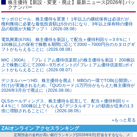
株主優待【新設・変更・廃止】最新ニュース[2026年] バッ
クナンバー
サッポロビール、株主優待を変更！ 1年以上の継続保有は必須だが、
権利獲得に必要な最低投資額は5分の1になり、3年以上保有時の優待
品の額面が大幅アップ！（2026.08.08）
電気興業(6706)、株主優待を新設して配当＋優待利回り＝3.9％に！
100株以上の保有で株数＆期間に応じて2000～7000円分のカタログギ
フトがもらえることに（2026.08.08）
MIC（300A）、｢プレミアム優待倶楽部｣の株主優待を新設！ 200株以
上で株数に応じて2000～9万ポイントの｢プレミアム優待倶楽部｣ポイ
ントがもらえることに（2026.08.07）
デジタルハーツHD、株主優待を廃止！ MBOの一環でTOB(公開買い
付け)が実施されるため、｢QUOカード｣1万円分がもらえた株主優待が
2026年3月分で廃止に（2026.08.06）
QLSホールディングス、株主優待を拡充して、配当＋優待利回り＝
4.4％に！ 500株以上でもらえる｢デジタルギフト｣の額面が従来の1.3
倍に増額されることに！ （2026.08.05）
»もっと見る
ZAiオンライン アクセスランキング
定期預金の金利が高い銀行ランキング[2026年8月] 貯金をするなら、メ