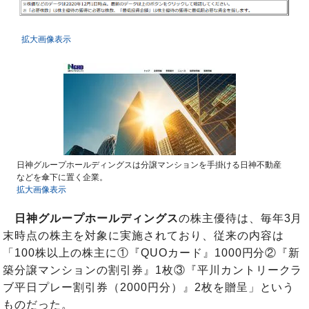
拡大画像表示
日神グループホールディングスは分譲マンションを手掛ける日神不動産
などを傘下に置く企業。
拡大画像表示
日神グループホールディングス
の株主優待は、毎年3月
末時点の株主を対象に実施されており、従来の内容は
「100株以上の株主に①『QUOカード』1000円分②『新
築分譲マンションの割引券』1枚③『平川カントリークラ
ブ平日プレー割引券（2000円分）』2枚を贈呈」という
ものだった。