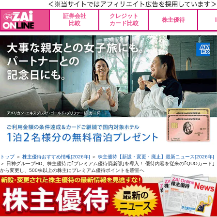
証券会社
クレジット
株主優待
比較
カード比較
トップ
＞
株主優待おすすめ情報[2026年]
＞
株主優待【新設・変更・廃止】最新ニュース[2026年]
＞ 日神グループHD、株主優待に｢プレミアム優待倶楽部｣を導入！ 優待内容を従来の｢QUOカード｣
から変更し、500株以上の株主にプレミアム優待ポイントを贈呈へ