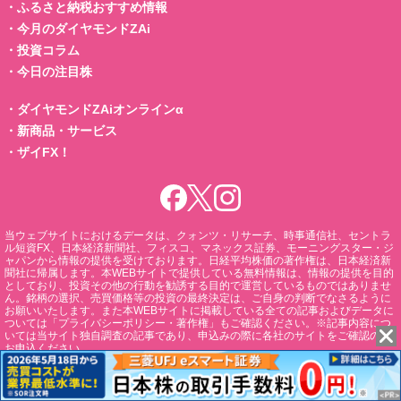
・
ふるさと納税おすすめ情報
・
今月のダイヤモンドZAi
・
投資コラム
・
今日の注目株
・
ダイヤモンドZAiオンラインα
・
新商品・サービス
・
ザイFX！
当ウェブサイトにおけるデータは、クォンツ・リサーチ、時事通信社、セントラ
ル短資FX、日本経済新聞社、フィスコ、マネックス証券、モーニングスター・ジ
ャパンから情報の提供を受けております。日経平均株価の著作権は、日本経済新
聞社に帰属します。本WEBサイトで提供している無料情報は、情報の提供を目的
としており、投資その他の行動を勧誘する目的で運営しているものではありませ
ん。銘柄の選択、売買価格等の投資の最終決定は、ご自身の判断でなさるように
お願いいたします。また本WEBサイトに掲載している全ての記事およびデータに
ついては「プライバシーポリシー・著作権」もご確認ください。※記事内容につ
いては当サイト独自調査の記事であり、申込みの際に各社のサイトをご確認の上
お申込ください。
お問い合わせ
ダイヤモンド社ホームページ
会社案内
プライバシーポリシ
ー・著作権
広告掲載