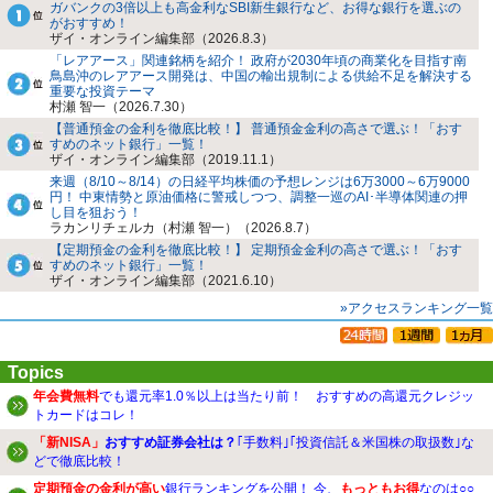
ガバンクの3倍以上も高金利なSBI新生銀行など、お得な銀行を選ぶの
がおすすめ！
ザイ・オンライン編集部（2026.8.3）
「レアアース」関連銘柄を紹介！ 政府が2030年頃の商業化を目指す南
鳥島沖のレアアース開発は、中国の輸出規制による供給不足を解決する
重要な投資テーマ
村瀬 智一（2026.7.30）
【普通預金の金利を徹底比較！】 普通預金金利の高さで選ぶ！「おす
すめのネット銀行」一覧！
ザイ・オンライン編集部（2019.11.1）
来週（8/10～8/14）の日経平均株価の予想レンジは6万3000～6万9000
円！ 中東情勢と原油価格に警戒しつつ、調整一巡のAI･半導体関連の押
し目を狙おう！
ラカンリチェルカ（村瀬 智一）（2026.8.7）
【定期預金の金利を徹底比較！】 定期預金金利の高さで選ぶ！「おす
すめのネット銀行」一覧！
ザイ・オンライン編集部（2021.6.10）
»アクセスランキング一覧
Topics
年会費無料
でも還元率1.0％以上は当たり前！ おすすめの高還元クレジッ
トカードはコレ！
「新NISA」
おすすめ証券会社は？
｢手数料｣｢投資信託＆米国株の取扱数｣な
どで徹底比較！
定期預金の金利が高い
銀行ランキングを公開！ 今、
もっともお得
なのは○○