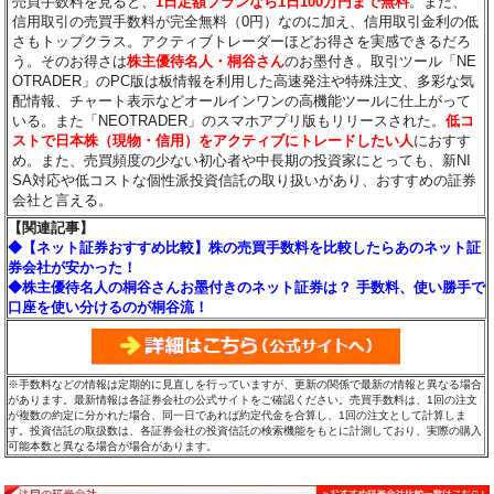
売買手数料を見ると、
1日定額プランなら1日100万円まで無料
。また、
信用取引の売買手数料が完全無料（0円）なのに加え、信用取引金利の低
さもトップクラス。アクティブトレーダーほどお得さを実感できるだろ
う。そのお得さは
株主優待名人・桐谷さん
のお墨付き。取引ツール「NE
OTRADER」のPC版は板情報を利用した高速発注や特殊注文、多彩な気
配情報、チャート表示などオールインワンの高機能ツールに仕上がって
いる。また「NEOTRADER」のスマホアプリ版もリリースされた。
低コ
ストで日本株（現物・信用）をアクティブにトレードしたい人
におすす
め。また、売買頻度の少ない初心者や中長期の投資家にとっても、新NI
SA対応や低コストな個性派投資信託の取り扱いがあり、おすすめの証券
会社と言える。
【関連記事】
◆【ネット証券おすすめ比較】株の売買手数料を比較したらあのネット証
券会社が安かった！
◆株主優待名人の桐谷さんお墨付きのネット証券は？ 手数料、使い勝手で
口座を使い分けるのが桐谷流！
※手数料などの情報は定期的に見直しを行っていますが、更新の関係で最新の情報と異なる場合
があります。最新情報は各証券会社の公式サイトをご確認ください。売買手数料は、1回の注文
が複数の約定に分かれた場合、同一日であれば約定代金を合算し、1回の注文として計算しま
す。投資信託の取扱数は、各証券会社の投資信託の検索機能をもとに計測しており、実際の購入
可能本数と異なる場合が場合があります。