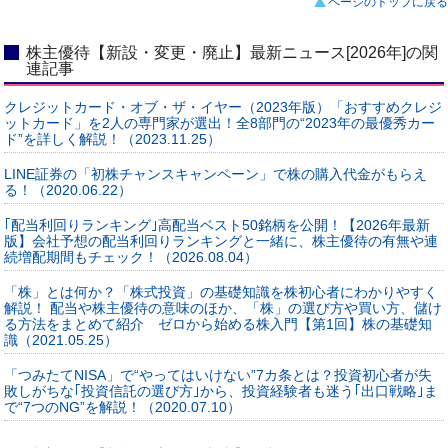
ページのトップに戻る
株主優待【新設・変更・廃止】最新ニュース[2026年]の関
連記事
クレジットカード・オブ・ザ・イヤー（2023年版）「おすすめクレジ
ットカード」を2人の専門家が選出！全8部門の“2023年の最優秀カー
ド”を詳しく解説！（2023.11.25）
LINE証券の「初株チャンスキャンペーン」で株の購入代金がもらえ
る！（2020.06.22）
｢配当利回りランキング｣高配当ベスト50銘柄を公開！【2026年最新
版】会社予想の配当利回りランキングと一緒に、株主優待の有無や連
続増配期間もチェック！（2026.08.04）
「株」とは何か？「株式投資」の基礎知識を株初心者にわかりやすく
解説！ 配当や株主優待の意味のほか、「株」の選び方や買い方、儲け
る方法をまとめて紹介 ゼロから始める株入門【第1回】株の基礎知
識（2021.05.25）
「つみたてNISA」で“やってはいけない”7カ条とは？投資初心者が失
敗しがちな｢投資信託の選び方｣から、投資経験者も迷う｢出口戦略｣ま
で“7つのNG”を解説！（2020.07.10）