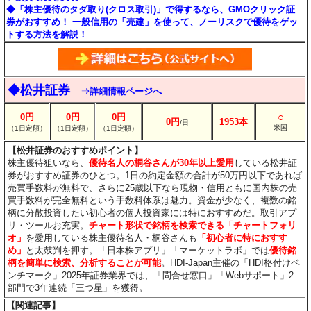
◆「株主優待のタダ取り(クロス取引)」で得するなら、GMOクリック証
券がおすすめ！ 一般信用の「売建」を使って、ノーリスクで優待をゲッ
トする方法を解説！
◆松井証券
⇒詳細情報ページへ
○
0円
0円
0円
0円
1953本
/日
米国
（1日定額）
（1日定額）
（1日定額）
【松井証券のおすすめポイント】
株主優待狙いなら、
優待名人の桐谷さんが30年以上愛用
している松井証
券がおすすめ証券のひとつ。1日の約定金額の合計が50万円以下であれば
売買手数料が無料で、さらに25歳以下なら現物・信用ともに国内株の売
買手数料が完全無料という手数料体系は魅力。資金が少なく、複数の銘
柄に分散投資したい初心者の個人投資家には特におすすめだ。取引アプ
リ・ツールお充実。
チャート形状で銘柄を検索できる「チャートフォリ
オ」
を愛用している株主優待名人・桐谷さんも
「初心者に特におすす
め」
と太鼓判を押す。「日本株アプリ」「マーケットラボ」では
優待銘
柄を簡単に検索、分析することが可能
。HDI-Japan主催の「HDI格付けベ
ンチマーク」2025年証券業界では、「問合せ窓口」「Webサポート」2
部門で3年連続「三つ星」を獲得。
【関連記事】