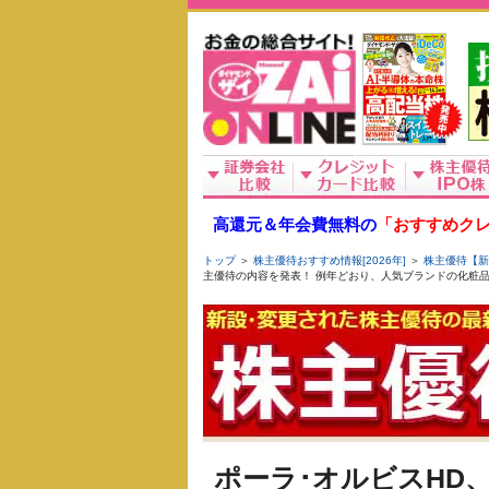
高還元＆年会費無料の
「おすすめクレ
トップ
＞
株主優待おすすめ情報[2026年]
＞
株主優待【新
主優待の内容を発表！ 例年どおり、人気ブランドの化粧
ポーラ･オルビスHD、