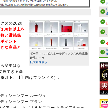
ングス
の2020
「
100株以上を
式数と継続保
。ポイント
好きな商品と
ポーラ・オルビスホールディングスの株主優
待品の一例。
拡大画像表示
ら変更はな
と交換できる商
（※以下、【】内はブランド名）。
ボディシャンプー ルージュ
ボディシャンプー ブラン
ライアルセット（オルビスユー トライアルセッ