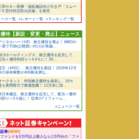
三和ＨＤ---医療・福祉施設向け引き戸「スムー
ドS 窓付特定防火設備」を発売
ュース一覧
»レポート一覧
»ランキング一覧
主優待【新設・変更・廃止】ニュース
デジタルハーツHD、株主優待を廃止！ MBOの
一環でTOB(公開買い付け)が実施…
QLSホールディングス、株主優待を拡充して、
配当＋優待利回り＝4.4％に！ 50…
花王（4452）、株主優待を新設！ 2026年12月
末の保有株数が400株未満な…
オークネット、特別株主優待を発表し、19％
超も夜間取引で株価急騰！ 12月末に加…
新日本建設、株主優待を拡充して、配当＋優待
利回り＝5％超に！ 従来の｢リフォーム…
»ニュース一覧
天証券
[NEW!]
象ファンドを5万円以上購入なら1万円分の「ファ