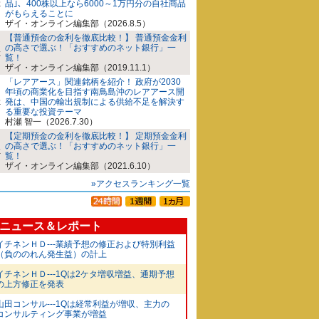
品｣、400株以上なら6000～1万円分の自社商品
がもらえることに
ザイ・オンライン編集部（2026.8.5）
【普通預金の金利を徹底比較！】 普通預金金利
の高さで選ぶ！「おすすめのネット銀行」一
覧！
ザイ・オンライン編集部（2019.11.1）
「レアアース」関連銘柄を紹介！ 政府が2030
年頃の商業化を目指す南鳥島沖のレアアース開
発は、中国の輸出規制による供給不足を解決す
る重要な投資テーマ
村瀬 智一（2026.7.30）
【定期預金の金利を徹底比較！】 定期預金金利
の高さで選ぶ！「おすすめのネット銀行」一
覧！
ザイ・オンライン編集部（2021.6.10）
»アクセスランキング一覧
ニュース＆レポート
イチネンＨＤ---業績予想の修正および特別利益
（負ののれん発生益）の計上
イチネンＨＤ---1Qは2ケタ増収増益、通期予想
の上方修正を発表
山田コンサル---1Qは経常利益が増収、主力の
コンサルティング事業が増益