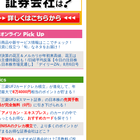
新商品や新サービス情報はここでチェック！
投資に役立つ「旬」なネタをお届け！
好決算の花王＆メルカリが年初来高値、花王は
株主優待新設も！/日経平均反落【今日の注目株
＆日本株市場見通し】「デイリーZAi」8月6日号
ics
「三菱UFJカードクレカ積立」が進化して、年
間最大で
8万4000円
相当のポイントが貯まる！
「三菱UFJ eスマート証券」の日本株の
売買手数
料が完全無料（0円）
に引き下げられる！
「アメリカン・エキスプレス」
のカードの中で
もっともお得な、
おすすめカード
を探そう！
新NISAのクレカ積立
で、より多くのポイントが
貯まるお得な証券会社はどこ？
「新NISA」
おすすめ証券会社は？｢手数料｣｢投