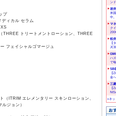
ン
）
岩
米
アップ
中
メディカル セラム
マ
XS
クイ
20
（THREE トリートメントローション、THREE
松
【タ
タリー フェイシャルゴマージュ
JC
GM
ハ
で
SB
【Z
金へ
三菱
）
【Z
NI
ト（ITRIM エレメンタリー スキンローション、
»ネ
エマルジョン）