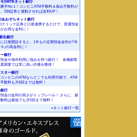
モSMTBネット銀行
勝手No.1！コンビニATM手数料＆振込手数料が
、SBI証券と連動させれば金利UP！
Oあおぞらネット銀行
MOクリック証券と口座連携するだけで、普通預金
利がお得な金利に！
I新生銀行
規に口座開設すると、1年もの定期預金金利が｢年
55％｣の高金利に！
ニー銀行
貨預金や海外利用に強みを持つ銀行！ 各種顧客
足度調査では常に高い評価を獲得！
京スター銀行
コンビニのATMならどこでも利用可能で、ATM
金手数料も月8回までは無料！
J銀行
期預金の金利の高さがトップレベル！ さらに、振
手数料は最低でも月5回まで無料！
»ネット銀行一覧