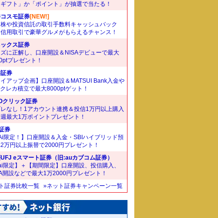
ドギフト」か「ポイント」が抽選で当たる！
井コスモ証券
[NEW!]
国株や投資信託の取引手数料キャッシュバック
。信用取引で豪華グルメがもらえるチャンス！
ネックス証券
ズに正解し、口座開設＆NISAデビューで最大
00ptプレゼント！
井証券
イアップ企画】口座開設＆MATSUI Bank入金や
Bクレカ積立で最大8000ptゲット！
Oクリック証券
ズレなし！1アカウント連携＆投信1万円以上購入
毎週最大1万ポイントプレゼント！
I証券
Ai限定！】口座開設＆入金・SBIハイブリッド預
2万円以上振替で2000円プレゼント！
UFJ eスマート証券（旧:auカブコム証券）
ai限定】＋【期間限定】口座開設、投信購入、
SA開設などで最大1万2000円プレゼント！
ット証券比較一覧
»ネット証券キャンペーン一覧