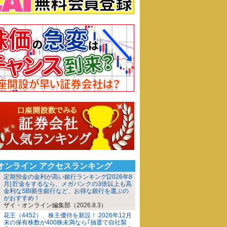
iオンライン アクセスランキング
定期預金の金利が高い銀行ランキング[2026年8
月] 貯金をするなら、メガバンクの3倍以上も高
金利なSBI新生銀行など、お得な銀行を選ぶの
がおすすめ！
ザイ・オンライン編集部（2026.8.3）
花王（4452）、株主優待を新設！ 2026年12月
末の保有株数が400株未満なら｢抽選で自社製