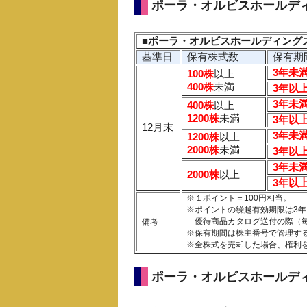
ポーラ・オルビスホールデ
■ポーラ・オルビスホールディング
基準日
保有株式数
保有期
3年未
100株
以上
400株
未満
3年以
3年未
400株
以上
1200株
未満
3年以
12月末
3年未
1200株
以上
2000株
未満
3年以
3年未
2000株
以上
3年以
※１ポイント＝100円相当。
※ポイントの繰越有効期限は3
優待商品カタログ送付の際（毎
備考
※保有期間は株主番号で管理す
※全株式を売却した場合、権利
ポーラ・オルビスホールデ