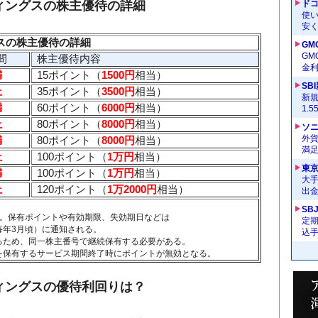
ィングスの株主優待の詳細
ドコ
使い
安く
スの株主優待の詳細
GM
G
間
株主優待内容
金
満
15ポイント（
1500円
相当）
SB
上
35ポイント（
3500円
相当）
新
満
60ポイント（
6000円
相当）
1.
上
80ポイント（
8000円
相当）
ソ
外
満
80ポイント（
8000円
相当）
満
上
100ポイント（
1万円
相当）
東
満
100ポイント（
1万円
相当）
大手
上
120ポイント（
1万2000円
相当）
出
SB
年。保有ポイントや有効期限、失効期日などは
定
年3月頃）に通知される。
込
るため、同一株主番号で継続保有する必要がある。
を保有するサービス期間終了時にポイントが無効となる。
ィングスの優待利回りは？