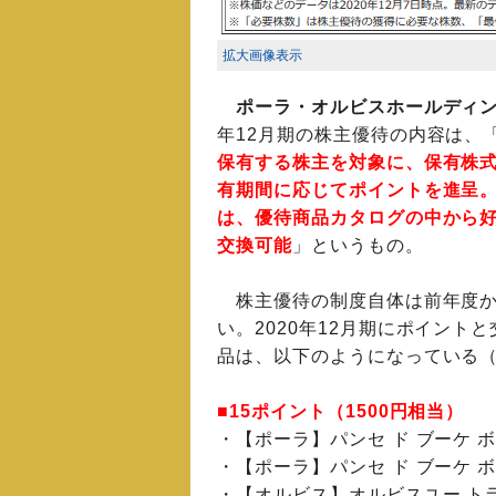
拡大画像表示
ポーラ・オルビスホールディ
年12月期の株主優待の内容は、
保有する株主を対象に、保有株
有期間に応じてポイントを進呈
は、優待商品カタログの中から
交換可能
」というもの。
株主優待の制度自体は前年度か
い。2020年12月期にポイント
品は、以下のようになっている
■15ポイント（1500円相当）
・【ポーラ】パンセ ド ブーケ 
・【ポーラ】パンセ ド ブーケ 
・【オルビス】オルビスユー ト