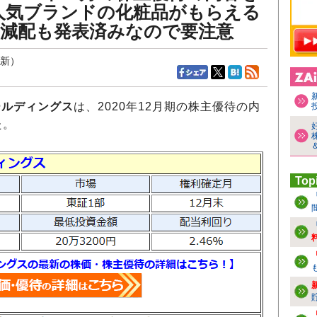
人気ブランドの化粧品がもらえる
＋減配も発表済みなので要注意
更新）
ールディングス
は、2020年12月期の株主優待の内
た。
Top