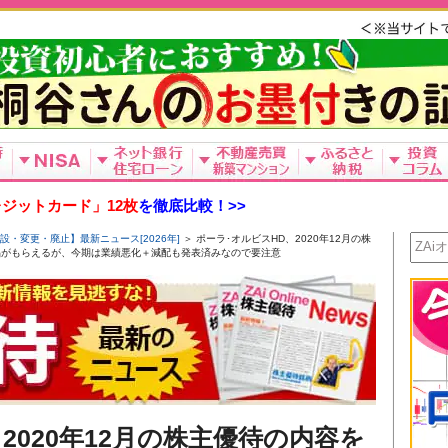
ジットカード」12枚
を徹底比較！>>
設・変更・廃止】最新ニュース[2026年]
＞ ポーラ･オルビスHD、2020年12月の株
品がもらえるが、今期は業績悪化＋減配も発表済みなので要注意
2020年12月の株主優待の内容を