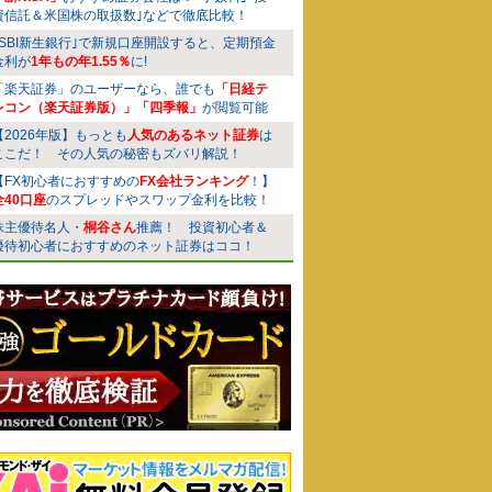
資信託＆米国株の取扱数｣などで徹底比較！
｢SBI新生銀行｣で新規口座開設すると、定期預金
金利が
1年もの年1.55％
に!
「楽天証券」のユーザーなら、誰でも
「日経テ
レコン（楽天証券版）」「四季報」
が閲覧可能
【2026年版】もっとも
人気のあるネット証券
は
ここだ！ その人気の秘密もズバリ解説！
【FX初心者におすすめの
FX会社ランキング
！】
全40口座
のスプレッドやスワップ金利を比較！
株主優待名人・
桐谷さん
推薦！ 投資初心者＆
優待初心者におすすめのネット証券はココ！