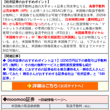
【松井証券のおすすめポイント】
米国株の売買手数料は他の大手ネット証券と同水準なうえ、
為替手数料
は完全無料（0円）
とお得！さらにNISA口座では、米国株の取扱手数料
が無料に！ 米国株でも信用取引が可能で手数料が業界最安水準。2025年
7月から米国株のプレマーケットに対応し、
日本時間18時（夏時間は17
時）から取引が可能になった
のもメリット。さらに投資情報ツール「マ
ーケットラボ米国株」や専用の取引ツール、リアルタイム株価が無料、
夜間での取引に便利な返済予約注文（IFD注文）、
米国株専用ダイヤル
「米国株サポート」や「株の取引相談窓口(米国株)」
などが特徴となって
いる。また、米国株専用の「松井証券 米国株アプリ」は、リアルタイム
株価の表示に加え、米国株の情報収集から資産管理、取引までスマホで
対応可能だ。
【関連記事】
◆【松井証券のおすすめポイントは？】1日50万円以下の株取引は手数料
0円（無料）！ その他の無料サービスと個性派投資情報も紹介
◆「株初心者」におすすめの証券会社を株主優待名人・桐谷広人さんに
聞いてみた！ 桐谷さんがおすすめする証券会社は「松井証券」と「SBI
証券」！
◆moomoo証券
⇒詳細情報ページへ
米国株の取扱銘柄数
取扱手数料
（税込）