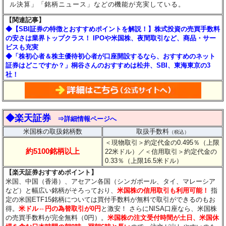
ル決算」「銘柄ニュース」などの機能が充実している。
【関連記事】
◆【SBI証券の特徴とおすすめポイントを解説！】株式投資の売買手数料
の安さは業界トップクラス！ IPOや米国株、夜間取引など、商品・サー
ビスも充実
◆「株初心者＆株主優待初心者が口座開設するなら、おすすめのネット
証券はどこですか？」桐谷さんのおすすめは松井、SBI、東海東京の3
社！
◆楽天証券
⇒詳細情報ページへ
米国株の取扱銘柄数
取扱手数料
（税込）
＜現物取引＞約定代金の0.495％（上限
約5100銘柄以上
22米ドル）
／＜信用取引＞約定代金の
0.33％（上限16.5米ドル）
【楽天証券おすすめポイント】
米国、中国（香港）、アセアン各国（シンガポール、タイ、マレーシア
など）と幅広い銘柄がそろっており、
米国株の信用取引も利用可能！
指
定の米国ETF15銘柄については買付手数料が無料で取引ができるのもお
得。
米ドル⇔円の為替取引が0円
と激安！ さらにNISA口座なら、米国株
の売買手数料が完全無料（0円）。
米国株の注文受付時間が土日、米国休