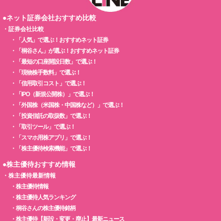
●ネット証券会社おすすめ比較
・
証券会社比較
・
「人気」で選ぶ！おすすめネット証券
・
「桐谷さん」が選ぶ！おすすめネット証券
・
「最短の口座開設日数」で選ぶ！
・
「現物株手数料」で選ぶ！
・
「信用取引コスト」で選ぶ！
・
「IPO（新規公開株）」で選ぶ！
・
「外国株（米国株・中国株など）」で選ぶ！
・
「投資信託の取扱数」で選ぶ！
・
「取引ツール」で選ぶ！
・
「スマホ用株アプリ」で選ぶ！
・
「株主優待検索機能」で選ぶ！
●株主優待おすすめ情報
・
株主優待最新情報
・
株主優待情報
・
株主優待人気ランキング
・
桐谷さんの株主優待銘柄
・
株主優待【新設・変更・廃止】最新ニュース