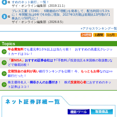
すめのネット銀行」一覧！
ザイ・オンライン編集部（2019.11.1）
プレス工業（7246）、6期連続の｢増配｣を発表して、配当利回り5.3％
に！ 年間配当は6年で6.6倍に増加、2027年3月期は前期比13円増の｢1
株あたり50円｣に！
ザイ・オンライン編集部（2026.8.5）
»アクセスランキング一覧
Topics
年会費無料
でも還元率1.0％以上は当たり前！ おすすめの高還元クレジッ
トカードはコレ！
「新NISA」
おすすめ証券会社は？
｢手数料｣｢投資信託＆米国株の取扱数｣な
どで徹底比較！
定期預金の金利が高い
銀行ランキングを公開！ 今、
もっともお得
なのは○○
銀行だった！
株主優待名人・
桐谷さんのお墨付き
！ 株式
投資初心者
におすすめのネッ
ト証券はココ！