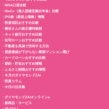
・
NISA口座比較
・
iDeCo（個人型確定拠出年金）比較
・
IPO株（新規上場株）情報
・
投資信託おすすめ比較
・
桐谷さんの株主優待銘柄
・
ネット銀行おすすめ比較
・
住宅ローンおすすめ比較
・
不動産を高値で売却する方法
・
資産価値が下がらない新築マンション選び
・
カードローンおすすめ比較
・
節約・貯金おすすめ情報
・
ふるさと納税おすすめ情報
・
今月のダイヤモンドZAi
・
投資コラム
・
今日の注目株
・
ダイヤモンドZAiオンラインα
・
新商品・サービス
・
ザイFX！