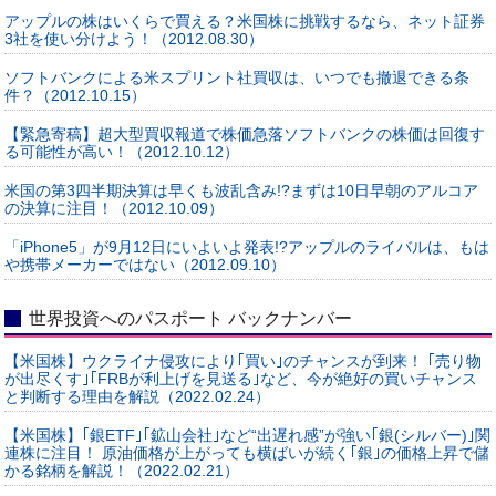
アップルの株はいくらで買える？米国株に挑戦するなら、ネット証券
3社を使い分けよう！（2012.08.30）
ソフトバンクによる米スプリント社買収は、いつでも撤退できる条
件？（2012.10.15）
【緊急寄稿】超大型買収報道で株価急落ソフトバンクの株価は回復す
る可能性が高い！（2012.10.12）
米国の第3四半期決算は早くも波乱含み!?まずは10日早朝のアルコア
の決算に注目！（2012.10.09）
「iPhone5」が9月12日にいよいよ発表!?アップルのライバルは、もは
や携帯メーカーではない（2012.09.10）
世界投資へのパスポート バックナンバー
【米国株】ウクライナ侵攻により｢買い｣のチャンスが到来！ ｢売り物
が出尽くす｣｢FRBが利上げを見送る｣など、今が絶好の買いチャンス
と判断する理由を解説（2022.02.24）
【米国株】｢銀ETF｣｢鉱山会社｣など“出遅れ感”が強い｢銀(シルバー)｣関
連株に注目！ 原油価格が上がっても横ばいが続く｢銀｣の価格上昇で儲
かる銘柄を解説！（2022.02.21）