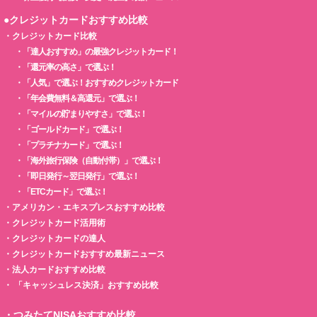
●クレジットカードおすすめ比較
・
クレジットカード比較
・
「達人おすすめ」の最強クレジットカード！
・
「還元率の高さ」で選ぶ！
・
「人気」で選ぶ！おすすめクレジットカード
・
「年会費無料＆高還元」で選ぶ！
・
「マイルの貯まりやすさ」で選ぶ！
・
「ゴールドカード」で選ぶ！
・
「プラチナカード」で選ぶ！
・
「海外旅行保険（自動付帯）」で選ぶ！
・
「即日発行～翌日発行」で選ぶ！
・
「ETCカード」で選ぶ！
・
アメリカン・エキスプレスおすすめ比較
・
クレジットカード活用術
・
クレジットカードの達人
・
クレジットカードおすすめ最新ニュース
・
法人カードおすすめ比較
・
「キャッシュレス決済」おすすめ比較
・
つみたてNISAおすすめ比較