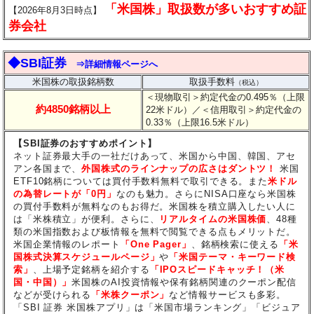
「米国株」取扱数が多いおすすめ証
【2026年8月3日時点】
券会社
◆SBI証券
⇒詳細情報ページへ
米国株の取扱銘柄数
取扱手数料
（税込）
＜現物取引＞約定代金の0.495％（上限
約4850銘柄以上
22米ドル）
／＜信用取引＞約定代金の
0.33％（上限16.5米ドル）
【SBI証券のおすすめポイント】
ネット証券最大手の一社だけあって、米国から中国、韓国、アセ
アン各国まで、
外国株式のラインナップの広さはダントツ！
米国
ETF10銘柄については買付手数料無料で取引できる。また
米ドル
の為替レートが「0円」
なのも魅力。さらにNISA口座なら米国株
の買付手数料が無料なのもお得だ。米国株を積立購入したい人に
は「米株積立」が便利。さらに、
リアルタイムの米国株価
、48種
類の米国指数および板情報を無料で閲覧できる点もメリットだ。
米国企業情報のレポート
「One Pager」
、銘柄検索に使える
「米
国株式決算スケジュールページ」
や
「米国テーマ・キーワード検
索」
、上場予定銘柄を紹介する
「IPOスピードキャッチ！（米
国・中国）」
米国株のAI投資情報や保有銘柄関連のクーポン配信
などが受けられる
「米株クーポン」
など情報サービスも多彩。
「SBI 証券 米国株アプリ」は「米国市場ランキング」「ビジュア