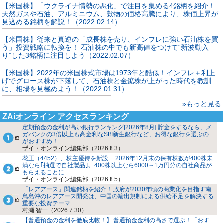
【米国株】「ウクライナ情勢の悪化」で注目を集める4銘柄を紹介！
天然ガスや石油、アルミニウム、穀物の価格高騰により、株価上昇が
見込める銘柄を解説！（2022.02.14）
【米国株】従来と真逆の「成長株を売り、インフレに強い石油株を買
う」投資戦略に転換を！ 石油株の中でも新高値をつけて“新波動入
り”した3銘柄に注目しよう（2022.02.07）
【米国株】2022年の米国株式市場は1973年と酷似！インフレ＋利上
げでグロース株が下落して、石油株と金鉱株が上がった時代を教訓
に、相場を見極めよう！（2022.01.31）
»もっと見る
ZAiオンライン アクセスランキング
定期預金の金利が高い銀行ランキング[2026年8月] 貯金をするなら、メ
ガバンクの3倍以上も高金利なSBI新生銀行など、お得な銀行を選ぶの
がおすすめ！
ザイ・オンライン編集部（2026.8.3）
花王（4452）、株主優待を新設！ 2026年12月末の保有株数が400株未
満なら｢抽選で自社製品｣、400株以上なら6000～1万円分の自社商品が
もらえることに
ザイ・オンライン編集部（2026.8.5）
「レアアース」関連銘柄を紹介！ 政府が2030年頃の商業化を目指す南
鳥島沖のレアアース開発は、中国の輸出規制による供給不足を解決する
重要な投資テーマ
村瀬 智一（2026.7.30）
【普通預金の金利を徹底比較！】 普通預金金利の高さで選ぶ！「おす