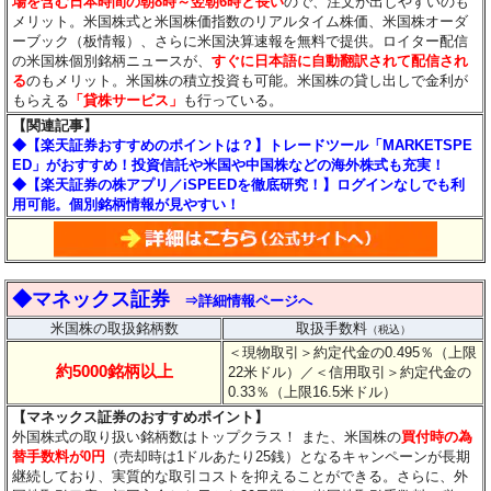
場を含む日本時間の朝8時～翌朝6時と長い
ので、注文が出しやすいのも
メリット。米国株式と米国株価指数のリアルタイム株価、米国株オーダ
ーブック（板情報）、さらに米国決算速報を無料で提供。ロイター配信
の米国株個別銘柄ニュースが、
すぐに日本語に自動翻訳されて配信され
る
のもメリット。米国株の積立投資も可能。米国株の貸し出しで金利が
もらえる
「貸株サービス」
も行っている。
【関連記事】
◆
【楽天証券おすすめのポイントは？】トレードツール「MARKETSPE
ED」がおすすめ！投資信託や米国や中国株などの海外株式も充実！
◆【楽天証券の株アプリ／iSPEEDを徹底研究！】ログインなしでも利
用可能。個別銘柄情報が見やすい！
◆マネックス証券
⇒詳細情報ページへ
米国株の取扱銘柄数
取扱手数料
（税込）
＜現物取引＞約定代金の0.495％（上限
約5000銘柄以上
22米ドル）
／＜信用取引＞約定代金の
0.33％（上限16.5米ドル）
【マネックス証券のおすすめポイント】
外国株式の取り扱い銘柄数はトップクラス！ また、米国株の
買付時の為
替手数料が0円
（売却時は1ドルあたり25銭）となるキャンペーンが長期
継続しており、実質的な取引コストを抑えることができる。さらに、外