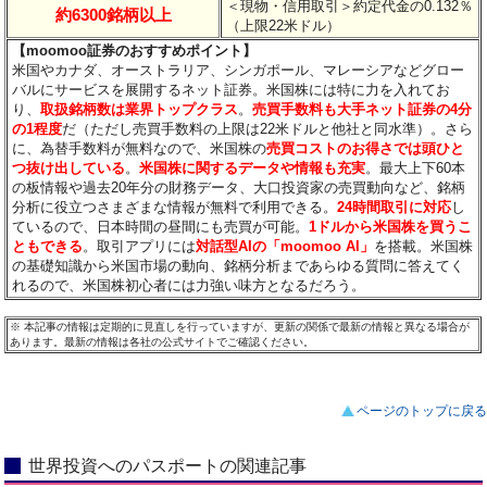
＜現物・信用取引＞約定代金の0.132％
約6300銘柄以上
（上限22米ドル）
【moomoo証券のおすすめポイント】
米国やカナダ、オーストラリア、シンガポール、マレーシアなどグロー
バルにサービスを展開するネット証券。米国株には特に力を入れてお
り、
取扱銘柄数は業界トップクラス
。
売買手数料も大手ネット証券の4分
の1程度
だ（ただし売買手数料の上限は22米ドルと他社と同水準）。さら
に、為替手数料が無料なので、米国株の
売買コストのお得さでは頭ひと
つ抜け出している
。
米国株に関するデータや情報も充実
。最大上下60本
の板情報や過去20年分の財務データ、大口投資家の売買動向など、銘柄
分析に役立つさまざまな情報が無料で利用できる。
24時間取引に対応
し
ているので、日本時間の昼間にも売買が可能。
1ドルから米国株を買うこ
ともできる
。取引アプリには
対話型AIの「moomoo AI」
を搭載。米国株
の基礎知識から米国市場の動向、銘柄分析まであらゆる質問に答えてく
れるので、米国株初心者には力強い味方となるだろう。
※
本記事の情報は定期的に見直しを行っていますが、更新の関係で最新の情報と異なる場合が
あります。最新の情報は各社の公式サイトでご確認ください。
ページのトップに戻る
世界投資へのパスポートの関連記事