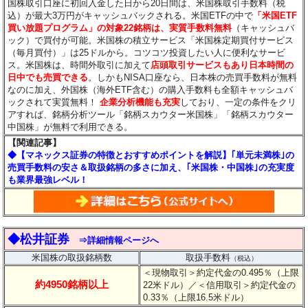
国株取引口座に初回入金した日から20日間は、米国株取引手数料（税
込）が最大3万円がキャッシュバックされる。米国ETFの中で
「米国ETF
買い放題プログラム」の対象22銘柄は、実質手数料無料
（キャッシュバ
ック）で買付が可能。米国株の積立サービス「米国株定期買付サービス
（毎月買付）」は25ドルから。コツコツ投資したい人に便利なサービ
ス。米国株は、時間外取引に加えて
店頭取引サービスもあり日本時間の
日中でも売買できる
。しかもNISA口座なら、日本株の売買手数料が無料
なのに加え、外国株（海外ETF含む）の購入手数料も全額キャッシュバ
ックされて実質無料！
企業分析機能も充実
しており、一定の条件をクリ
アすれば、銘柄分析ツール「銘柄スカウター米国株」「銘柄スカウター
中国株」が無料で利用できる。
【関連記事】
◆【マネックス証券の特徴とおすすめポイントを解説】｢単元未満株｣の
売買手数料の安さ＆取扱銘柄の多さに加え、｢米国株・中国株｣の充実度
も業界最強レベル！
◆松井証券
⇒詳細情報ページへ
米国株の取扱銘柄数
取扱手数料
（税込）
＜現物取引＞約定代金の0.495％（上限
約4950銘柄以上
22米ドル）
／＜信用取引＞約定代金の
0.33％（上限16.5米ドル）