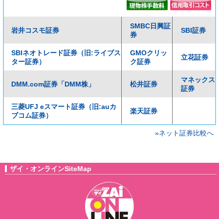
SMBC日興証
岩井コスモ証券
SBI証券
券
SBIネオトレード証券（旧:ライブス
GMOクリッ
立花証券
ター証券）
ク証券
マネックス
DMM.com証券「DMM株」
松井証券
証券
三菱UFJ eスマート証券（旧:auカ
楽天証券
ブコム証券）
»ネット証券比較へ
ザイ・オンラインSiteMap