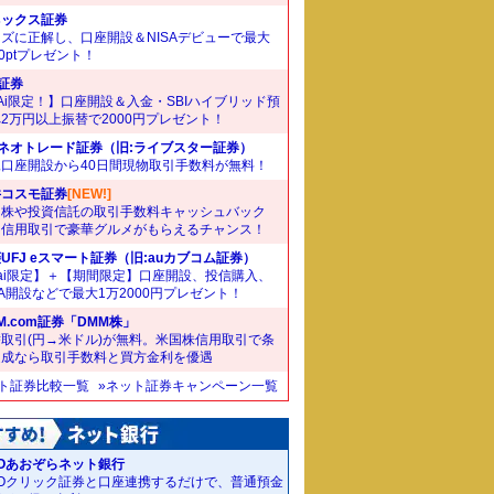
ネックス証券
ズに正解し、口座開設＆NISAデビューで最大
00ptプレゼント！
I証券
Ai限定！】口座開設＆入金・SBIハイブリッド預
2万円以上振替で2000円プレゼント！
Iネオトレード証券（旧:ライブスター証券）
規口座開設から40日間現物取引手数料が無料！
井コスモ証券
[NEW!]
国株や投資信託の取引手数料キャッシュバック
。信用取引で豪華グルメがもらえるチャンス！
UFJ eスマート証券（旧:auカブコム証券）
ai限定】＋【期間限定】口座開設、投信購入、
SA開設などで最大1万2000円プレゼント！
M.com証券「DMM株」
取引(円→米ドル)が無料。米国株信用取引で条
達成なら取引手数料と買方金利を優遇
ット証券比較一覧
»ネット証券キャンペーン一覧
Oあおぞらネット銀行
MOクリック証券と口座連携するだけで、普通預金