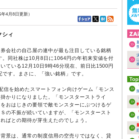
25年4月8日更新）
クシィ
券会社の自己屋の連中が最も注目している銘柄
す。同社株は10月8日に1064円の年初来安値を付
ている12月10日9時46分現在、前日比1500円
気配です。まさに、「強い銘柄」です。
Top
配信を始めたスマートフォン向けゲーム「モンス
手掛かりになりました。「モンスターストライ
ーをおはじきの要領で敵モンスターにぶつけるゲ
ＮＳの不振が続いていますが、「モンスタースト
すればとの期待が芽生えたのでしょう。
背景は、通常の制度信用の空売りではなく、貸