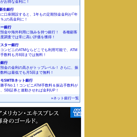
利がお得な金利に！
I新生銀行
規に口座開設すると、1年もの定期預金金利が｢年
55％｣の高金利に！
ニー銀行
貨預金や海外利用に強みを持つ銀行！ 各種顧客
足度調査では常に高い評価を獲得！
京スター銀行
コンビニのATMならどこでも利用可能で、ATM
金手数料も月8回までは無料！
J銀行
期預金の金利の高さがトップレベル！ さらに、振
手数料は最低でも月5回まで無料！
モSMTBネット銀行
勝手No.1！コンビニATM手数料＆振込手数料が
、SBI証券と連動させれば金利UP！
»ネット銀行一覧