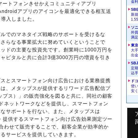
金
マートフォンきせかえコミュニティアプリ
SB
Androidアプリのアイコンを最適化できる相互送
新
』を導入しました。
1.
ソ
外
ルでのマネタイズ戦略のサポートを受けるな
満
、さらなる事業拡大に努めていくということで
東
ッドの主要な投資先です。創業時に1000万円を
大手
出
ャピタルと共に合計3億3000万円の増資を引き
SB
定
込
スとスマートフォン向け広告における業務提携
ドコ
使い
ニは、メタップスが提供するリワード広告配信プ
安く
メタップス）」の販売強化を図ると共に、同社の顧客
やアドネットワークなどを提供し、スマートフォン
的なサポートを行ない、また、メタップスは
開発・提供するスマートフォン向け広告効果測定ツー
み合わせて販売することで、顧客企業が効率的か
するサービスを提供していきます。