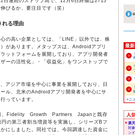
日連続のストップ高で、12月6日終値は2715
で伸びるか、要注目です（笑）
される理由
の高い企業としては、「LINE」以外では、株
最新
があります。メタップスは、Androidアプリ
プラットフォームを展開しており、アプリ開発者
ーザーの活性化」・「収益化」をワンストップで
来、アジア市場を中心に事業を展開しており、日
ル、北米のAndroidアプリ開発者を中心にサ
を行っています。
»ニ
lity Growth Partners Japanと既存
億円の第三者割当増資等を実施し、シリーズBフ
楽
対
らかにしました。同社では、今回調達した資金に
ン