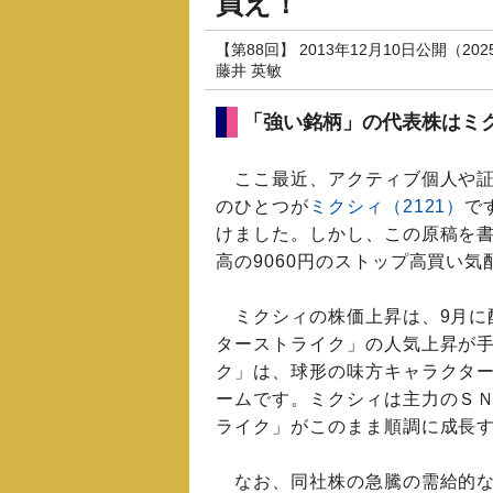
買え！
【第88回】 2013年12月10日公開（20
藤井 英敏
「強い銘柄」の代表株はミ
ここ最近、アクティブ個人や証
のひとつが
ミクシィ（2121）
で
けました。しかし、この原稿を書い
高の9060円のストップ高買い
ミクシィの株価上昇は、9月に
ターストライク」の人気上昇が
ク」は、球形の味方キャラクタ
ームです。ミクシィは主力のＳ
ライク」がこのまま順調に成長
なお、同社株の急騰の需給的な