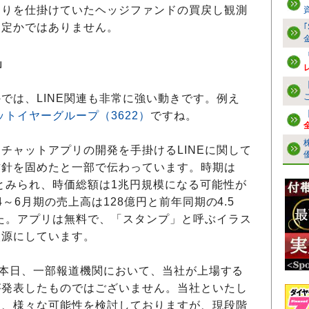
売りを仕掛けていたヘッジファンドの買戻し観測
は定かではありません。
」
は、LINE関連も非常に強い動きです。例え
ットイヤーグループ（3622）
ですね。
ャットアプリの開発を手掛けるLINEに関して
方針を固めたと一部で伝わっています。時期は
るとみられ、時価総額は1兆円規模になる可能性が
4～6月期の売上高は128億円と前年同期の4.5
した。アプリは無料で、「スタンプ」と呼ぶイラス
入源にしています。
、「本日、一部報道機関において、当社が上場する
が発表したものではございません。当社といたし
め、様々な可能性を検討しておりますが、現段階