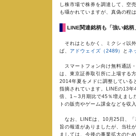
し株市場で株券を調達して、空
も囁かれていますが、真偽の程
LINE関連銘柄も「強い銘柄
それはともかく、ミクシィ以外で
ば、
アドウェイズ（2489）
と
ネ
スマートフォン向け無料通話・チ
は、東京証券取引所に上場する
2014年夏をメドに調整してい
指摘されています。LINEの13年
倍、1～3月期比で45％増えま
トの販売やゲーム課金などを収
なお、LINEは、10月25日
旨の報道がありましたが、当社
ましては、今後の事業拡大のた