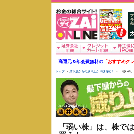
高還元＆年会費無料の
「おすすめクレ
トップ
＞
最下層からの成り上がり投資術！
＞ 「弱い株
「弱い株」は、株で