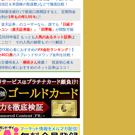
資信託＆米国株の取扱数｣などで徹底比較！
｢SBI新生銀行｣で新規口座開設すると、定期預金
金利が
1年もの年1.55％
に!
「楽天証券」のユーザーなら、誰でも
「日経テ
レコン（楽天証券版）」「四季報」
が閲覧可能
【2026年版】もっとも
人気のあるネット証券
は
ここだ！ その人気の秘密もズバリ解説！
【FX初心者におすすめの
FX会社ランキング
！】
全40口座
のスプレッドやスワップ金利を比較！
株主優待名人・
桐谷さん
推薦！ 投資初心者＆
優待初心者におすすめのネット証券はココ！