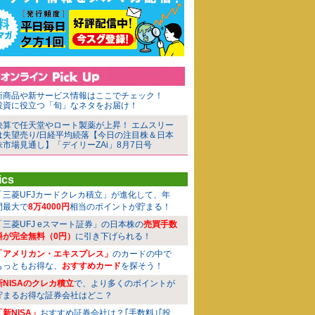
新商品や新サービス情報はここでチェック！
投資に役立つ「旬」なネタをお届け！
決算で任天堂やロート製薬が上昇！ エムスリー
は失望売り/日経平均続落【今日の注目株＆日本
株市場見通し】「デイリーZAi」8月7日号
ics
「三菱UFJカードクレカ積立」が進化して、年
間最大で
8万4000円
相当のポイントが貯まる！
「三菱UFJ eスマート証券」の日本株の
売買手数
料が完全無料（0円）
に引き下げられる！
「アメリカン・エキスプレス」
のカードの中で
もっともお得な、
おすすめカード
を探そう！
新NISAのクレカ積立
で、より多くのポイントが
貯まるお得な証券会社はどこ？
「新NISA」
おすすめ証券会社は？｢手数料｣｢投