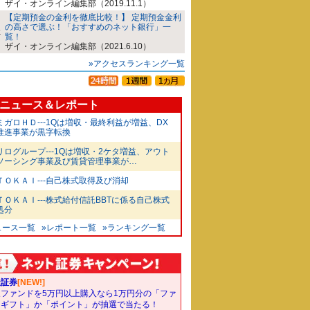
ザイ・オンライン編集部（2019.11.1）
【定期預金の金利を徹底比較！】 定期預金金利
の高さで選ぶ！「おすすめのネット銀行」一
覧！
ザイ・オンライン編集部（2021.6.10）
»アクセスランキング一覧
ニュース＆レポート
ミガロＨＤ---1Qは増収・最終利益が増益、DX
推進事業が黒字転換
リログループ---1Qは増収・2ケタ増益、アウト
ソーシング事業及び賃貸管理事業が…
ＴＯＫＡＩ---自己株式取得及び消却
ＴＯＫＡＩ---株式給付信託BBTに係る自己株式
処分
ュース一覧
»レポート一覧
»ランキング一覧
天証券
[NEW!]
象ファンドを5万円以上購入なら1万円分の「ファ
ドギフト」か「ポイント」が抽選で当たる！