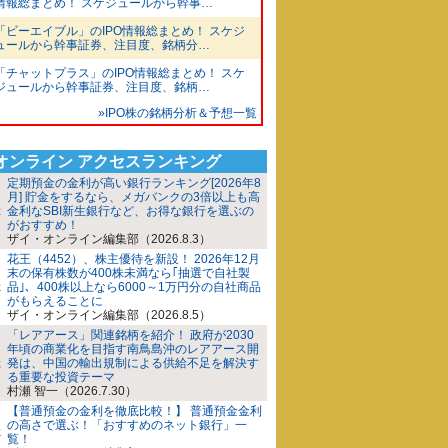
情報総まとめ！ スケジュールから幹事…
「ビーエイブル」のIPO情報総まとめ！ スケジ
ュールから幹事証券、注目度、銘柄分…
「チャットプラス」のIPO情報総まとめ！ スケ
ジュールから幹事証券、注目度、銘柄…
»IPO株の銘柄分析＆予想一覧
iオンライン アクセスランキング
定期預金の金利が高い銀行ランキング[2026年8
月] 貯金をするなら、メガバンクの3倍以上も高
金利なSBI新生銀行など、お得な銀行を選ぶの
がおすすめ！
ザイ・オンライン編集部（2026.8.3）
花王（4452）、株主優待を新設！ 2026年12月
末の保有株数が400株未満なら｢抽選で自社製
品｣、400株以上なら6000～1万円分の自社商品
がもらえることに
ザイ・オンライン編集部（2026.8.5）
「レアアース」関連銘柄を紹介！ 政府が2030
年頃の商業化を目指す南鳥島沖のレアアース開
発は、中国の輸出規制による供給不足を解決す
る重要な投資テーマ
村瀬 智一（2026.7.30）
【普通預金の金利を徹底比較！】 普通預金金利
の高さで選ぶ！「おすすめのネット銀行」一
覧！