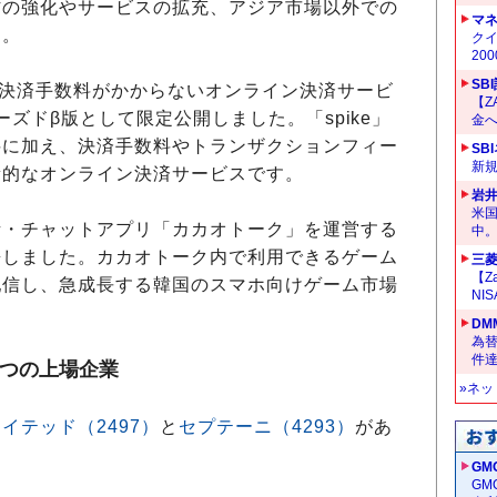
材の強化やサービスの拡充、アジア市場以外での
マ
す。
クイ
20
SB
、決済手数料がかからないオンライン決済サービ
【Z
ーズドβ版として限定公開しました。「spike」
金へ
料に加え、決済手数料やトランザクションフィー
SB
新
新的なオンライン決済サービスです。
岩
米
・チャットアプリ「カカオトーク」を運営する
中
携しました。カカオトーク内で利用できるゲーム
三菱
【Z
配信し、急成長する韓国のスマホ向けゲーム市場
NI
DM
為替
件
2つの上場企業
»ネ
イテッド（2497）
と
セプテーニ（4293）
があ
GM
G