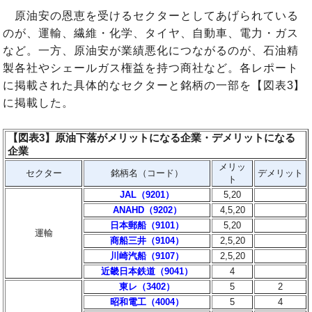
原油安の恩恵を受けるセクターとしてあげられている
のが、運輸、繊維・化学、タイヤ、自動車、電力・ガス
など。一方、原油安が業績悪化につながるのが、石油精
製各社やシェールガス権益を持つ商社など。各レポート
に掲載された具体的なセクターと銘柄の一部を【図表3】
に掲載した。
【図表3】
原油下落がメリットになる企業・デメリットになる
企業
メリッ
セクター
銘柄名（コード）
デメリット
ト
JAL（9201）
5,20
ANAHD（9202）
4,5,20
日本郵船（9101）
5,20
運輸
商船三井（9104）
2,5,20
川崎汽船（9107）
2,5,20
近畿日本鉄道（9041）
4
東レ（3402）
5
2
昭和電工（4004）
5
4