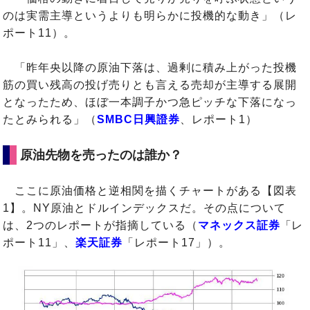
のは実需主導というよりも明らかに投機的な動き」（レ
ポート11）。
「昨年央以降の原油下落は、過剰に積み上がった投機
筋の買い残高の投げ売りとも言える売却が主導する展開
となったため、ほぼ一本調子かつ急ピッチな下落になっ
たとみられる」（
SMBC日興證券
、レポート1）
原油先物を売ったのは誰か？
ここに原油価格と逆相関を描くチャートがある【図表
1】。NY原油とドルインデックスだ。その点について
は、2つのレポートが指摘している（
マネックス証券
「レ
ポート11」、
楽天証券
「レポート17」）。