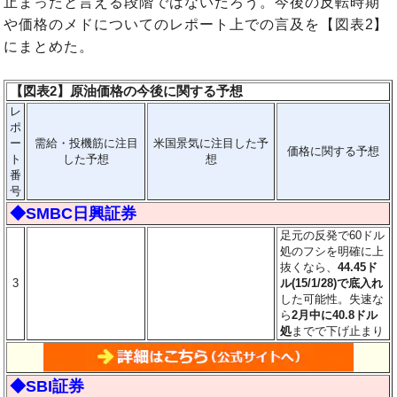
止まったと言える段階ではないだろう。今後の反転時期
や価格のメドについてのレポート上での言及を【図表2】
にまとめた。
【図表2】原油価格の今後に関する予想
レ
ポ
ー
需給・投機筋に注目
米国景気に注目した予
価格に関する予想
ト
した予想
想
番
号
◆SMBC日興証券
足元の反発で60ドル
処のフシを明確に上
抜くなら、
44.45ド
3
ル(15/1/28)で底入れ
した可能性。失速な
ら
2月中に40.8ドル
処
までで下げ止まり
◆SBI証券