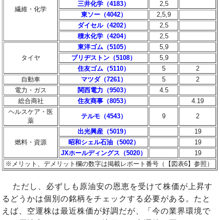
三井化学（4183）
2,5
繊維・化学
東ソー（4042）
2,5,9
ダイセル（4202）
2,5
積水化学（4204）
2,5
東洋ゴム（5105）
5,9
タイヤ
ブリヂストン（5108）
5,9
住友ゴム（5110）
5
2
自動車
マツダ（7261）
5
2
電力・ガス
関西電力（9503）
4.5
総合商社
住友商事（8053）
4.19
ヘルスケア・医
テルモ（4543）
9
2
薬
出光興産（5019）
19
燃料・資源
昭和シェル石油（5002）
19
JXホールディングス（5020）
19
※メリット、デメリット欄の数字は掲載レポート番号（【図表6】参照）
ただし、必ずしも原油安の恩恵を受けて株価が上昇す
るどうかは個別の銘柄をチェックする必要がある。たと
えば、空運株は最近株価が好調だが、「今の業界環境で