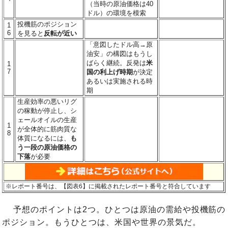
（当時の原油価格は40
ドル）の環境を模索
投機筋のポジション
1
6
を見ると
反転が近い
「意図したドル高→原
油安」の構図はもうし
ばらく継続。反発は
米
1
7
国の利上げ時期
が決定
あるいは実施される時
期
生産効率の悪いリグ
の稼動が停止し、シ
ェールオイルの生産
1
が全体的に筋肉質な
8
体質になるには、
も
う一段の原油価格の
下落
が必要
※レポート番号は、【図表6】に掲載されたレポート番号と符合しています
予想のポイントは2つ。ひとつは原油の需給や投機筋の
ポジション。もうひとつは、米国や世界の景気だ。