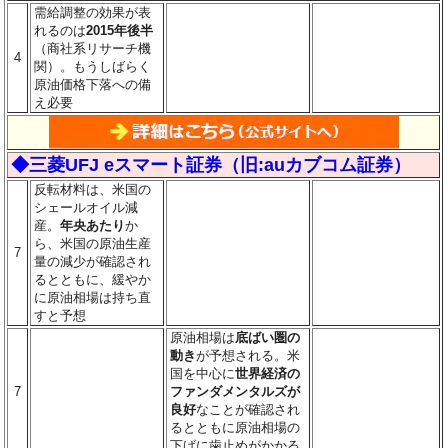
需給調整の効果が表
れるのは
2015年後半
（商社系リサーチ機
4
関）。もうしばらく
原油価格下落への備
え必要
◆三菱UFJ eスマート証券（旧:auカブコム証券）
反転材料は、米国の
シェールオイル減
産。
年央あたり
か
ら、米国の原油生産
7
量の減少が確認され
るとともに、緩やか
に原油相場は持ち直
すと予想
原油相場は
底ばい圏の
動き
が予想される。米
国を中心に
世界経済の
7
ファンダメンタルズが
良好
なことが確認され
るとともに原油相場の
下げに歯止めがかかる