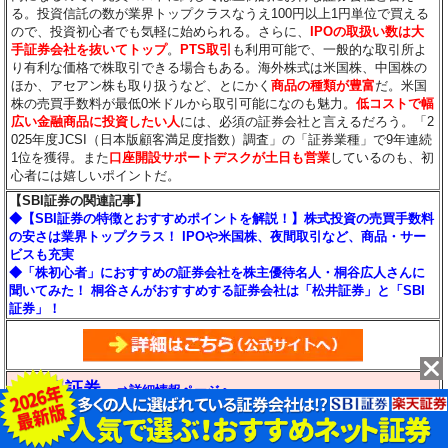
る。投資信託の数が業界トップクラスなうえ100円以上1円単位で買える
ので、投資初心者でも気軽に始められる。さらに、
IPOの取扱い数は大
手証券会社を抜いてトップ
。
PTS取引
も利用可能で、一般的な取引所よ
り有利な価格で株取引できる場合もある。海外株式は米国株、中国株の
ほか、アセアン株も取り扱うなど、とにかく
商品の種類が豊富
だ。米国
株の売買手数料が最低0米ドルから取引可能になのも魅力。
低コストで幅
広い金融商品に投資したい人
には、必須の証券会社と言えるだろう。「2
025年度JCSI（日本版顧客満足度指数）調査」の「証券業種」で9年連続
1位を獲得。また
口座開設サポートデスクが土日も営業
しているのも、初
心者には嬉しいポイントだ。
【SBI証券の関連記事】
◆【SBI証券の特徴とおすすめポイントを解説！】株式投資の売買手数料
の安さは業界トップクラス！ IPOや米国株、夜間取引など、商品・サー
ビスも充実
◆「株初心者」におすすめの証券会社を株主優待名人・桐谷広人さんに
聞いてみた！ 桐谷さんがおすすめする証券会社は「松井証券」と「SBI
証券」！
◆楽天証券
⇒詳細情報ページへ
○
すべて0円
2629本
米国、中国