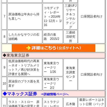
所
三菱UFJ
コモディテ
リサー
ィ・レポー
原油価格は年央から持
チ＆コ
7
口座開設者向け
ト ＜2014年
ち直しへ
ンサル
11･12月＞ 1/
ティン
16
グ
三菱経
したたかなサウジの石
経済の進
8
済研究
油戦略
路 2015/2
所
◆東海東京証券
低原油価格時代の再来
東海東京ウ
～ネオ・トリプルメリ
9
ィークリ
東海東
ット？／再び好決算を
ー 1/26
京調査
評価する展開へ
口座開設者向け
センタ
東海東京ウ
ー
原油安のプラス面を見
10
ィークリ
直す
ー 2/2
◆マネックス証券
⇒詳細情報ページへ
最新レポートはネ
ラスト・ストロー 原
ストラテジ
広木隆
ット公開（バック
11
油価格下落の背景と底
ー・レポー