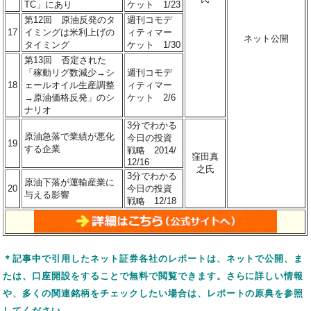
TC」にあり
ケット 1/23
第12回 原油反発のタ
週刊コモデ
17
イミングは米利上げの
ィティマー
ネット公開
タイミング
ケット 1/30
第13回 否定された
「稼動リグ数減少→シ
週刊コモデ
18
ェールオイル生産調整
ィティマー
→原油価格反発」のシ
ケット 2/6
ナリオ
3分でわかる
原油急落で業績が悪化
今日の投資
19
する企業
戦略 2014/
窪田真
12/16
之氏
3分でわかる
原油下落が運輸産業に
20
今日の投資
与える影響
戦略 12/18
＊
記事中で引用したネット証券各社のレポートは、ネットで公開、ま
たは、口座開設をすることで無料で閲覧できます。さらに詳しい情報
や、多くの関連銘柄をチェックしたい場合は、レポートの原典を参照
してください。