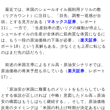
最近では、米国のシェールオイル掘削用ドリルの数
（リグカウント）に注目し、「目先、調整一巡感が台
頭」とする見方がある（
マネックス証券
、レポート
11）。一方で、「生産効率の悪いリグの稼動が停止し、
シェールオイルの生産が全体的に筋肉質な体質になるに
は、もう一段の原油価格の下落が必要」（
楽天証券
、レ
ポート18）という見解もある。少なくとも上昇に転じる
のはまだ先の話だろう。
前述の米国主導によるドル高・原油安シナリオでは、
原油価格の将来予想も示している（
楽天証券
、レポート
17）。
「原油安が米国に幾重ものメリットをもたらしている
とする仮説が正しければ（中略）意図したドル高→原油
安の構図はもうしばらく継続する」。そして、原油価格
反発のタイミングは「米国の利上げ時期が決定あるいは