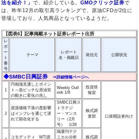
法を紹介！」
で、紹介している。
GMOクリック証券
で
は、昨年12月の取引高ランキングで、原油CFDが2位に
登場しており、人気商品となっているようだ。
【図表6】記事掲載ネット証券レポート出所
レ
ポ
ー
レポート
テーマ
発信元
公開状況
ト
名・掲載日
番
号
◆SMBC日興証券
⇒詳細情報ページへ
円相場見通しとポイン
投資情
Weekly Outl
1
ト～急ピッチな原油安
ook 1/8
報室
の動きに変化の兆し
SMBC日興ス
資源価格下落の悪影響
トラテジ
株式調
2
はインフレを通じて遅
ー・マンス
査部
口座開設者向け
れて顕在化する
リー（2月
号） 1/28
隔週刊テク
コモディティ WTI原
ニカル分析
株式調