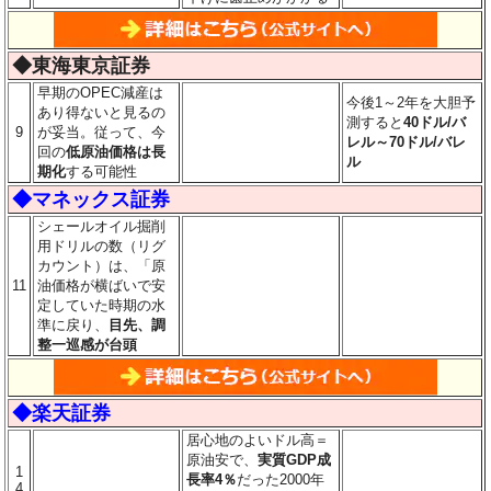
◆東海東京証券
早期のOPEC減産は
今後1～2年を大胆予
あり得ないと見るの
測すると
40ドル/バ
9
が妥当。従って、今
レル～70ドル/バレ
回の
低原油価格は長
ル
期化
する可能性
◆マネックス証券
シェールオイル掘削
用ドリルの数（リグ
カウント）は、「原
11
油価格が横ばいで安
定していた時期の水
準に戻り、
目先、調
整一巡感が台頭
◆楽天証券
居心地のよいドル高＝
原油安で、
実質GDP成
1
長率4％
だった2000年
4