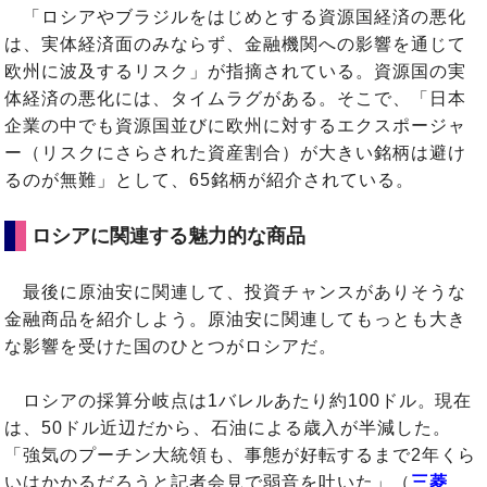
「ロシアやブラジルをはじめとする資源国経済の悪化
は、実体経済面のみならず、金融機関への影響を通じて
欧州に波及するリスク」が指摘されている。資源国の実
体経済の悪化には、タイムラグがある。そこで、「日本
企業の中でも資源国並びに欧州に対するエクスポージャ
ー（リスクにさらされた資産割合）が大きい銘柄は避け
るのが無難」として、65銘柄が紹介されている。
ロシアに関連する魅力的な商品
最後に原油安に関連して、投資チャンスがありそうな
金融商品を紹介しよう。原油安に関連してもっとも大き
な影響を受けた国のひとつがロシアだ。
ロシアの採算分岐点は1バレルあたり約100ドル。現在
は、50ドル近辺だから、石油による歳入が半減した。
「強気のプーチン大統領も、事態が好転するまで2年くら
いはかかるだろうと記者会見で弱音を吐いた」（
三菱