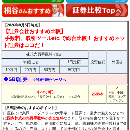
【2026年8月5日時点】
【証券会社おすすめ比較】
手数料、取引ツールetc.で総合比較！ おすすめネッ
ト証券はココだ！
株式売買手数料
（税込）
1約定ごと
1日定額
投資信託
外国株
10万円
20万円
50万円
50万円
◆SBI証券
⇒詳細情報ページへ
○
すべて0円
米国、中国、
2685本
韓国、ロシア
※取引報告書などを「電子交付」に設定している場合
、アセアン
【SBI証券のおすすめポイント】
口座数では業界トップクラスの大手ネット証券で、最大の魅力のひとつ
は
国内株式の売買手数料が完全無料
なこと。取引報告書などを電子交付
するだけで、現物取引、信用取引に加え、単元未満株の売買手数料まで0
円になるので、売買コストに関しては圧倒的にお得な証券会社と言え