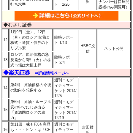
氏
ナンバーは口座開
打ち水準
ト 1/26
設者のみ閲覧可）
◆むさし証券
1月9日（金）、12日
（月）のロシア市場は
臨時レポー
12
株式・通貨・債券のト
ト 1/13
HSBC投
リプル安
ネット公開
信
ロシア、原油価格の急
臨時レポー
13
反発から3日（火）の株
ト 2/4
式市場は大幅上昇
◆楽天証券
⇒詳細情報ページへ
週刊コモデ
第4回 原油価格の今後
ィティマー
14
の動向を想像する
ケット 2014/
12/5
第6回 原油・ルーブル
週刊コモデ
安の中でにじみ出る
ィティマー
15
「資源国ロシアの底
ケット 2014/
力」
12/19
第11回 株もFXも商品
週刊コモデ
吉田哲
16
も・・・ヒントは「CF
ィティマー
氏