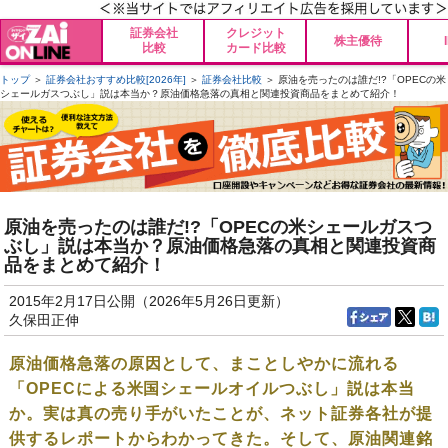
証券会社
クレジット
株主優待
比較
カード比較
トップ
＞
証券会社おすすめ比較[2026年]
＞
証券会社比較
＞ 原油を売ったのは誰だ!?「OPECの米
シェールガスつぶし」説は本当か？原油価格急落の真相と関連投資商品をまとめて紹介！
原油を売ったのは誰だ!?「OPECの米シェールガスつ
ぶし」説は本当か？原油価格急落の真相と関連投資商
品をまとめて紹介！
2015年2月17日公開（2026年5月26日更新）
久保田正伸
原油価格急落の原因として、まことしやかに流れる
「OPECによる米国シェールオイルつぶし」説は本当
か。実は真の売り手がいたことが、ネット証券各社が提
供するレポートからわかってきた。そして、原油関連銘