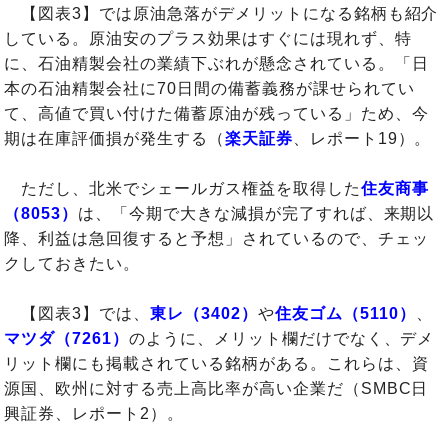
【図表3】では原油急落がデメリットになる銘柄も紹介
している。原油安のプラス効果はすぐには現れず、特
に、石油精製会社の業績下ぶれが懸念されている。「日
本の石油精製会社に70日間の備蓄義務が課せられてい
て、高値で買い付けた備蓄原油が残っている」ため、今
期は在庫評価損が発生する（
楽天証券
、レポート19）。
ただし、北米でシェールガス権益を取得した
住友商事
（8053）
は、「今期で大きな減損が完了すれば、来期以
降、利益は急回復すると予想」されているので、チェッ
クしておきたい。
【図表3】では、
東レ（3402）
や
住友ゴム（5110）
、
マツダ（7261）
のように、メリット欄だけでなく、デメ
リット欄にも掲載されている銘柄がある。これらは、資
源国、欧州に対する売上高比率が高い企業だ（SMBC日
興証券、レポート2）。