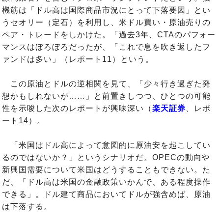
機筋は「ドル高は国際商品市況にとって下落要因」とい
うセオリー（定石）を利用し、米ドル買い・原油売りの
ペア・トレードをしかけた。「過去3年、CTAのパフォー
マンスはぼろぼろだったが、「これで息を吹き返したフ
ァンドは多い」（レポート11）という。
この原油とドルの逆相関を見て、「少々行き過ぎた発
想かもしれないが……」と前置きしつつ、ひとつの可能
性を示唆した次のレポートが興味深い（
楽天証券
、レポ
ート14）。
「米国はドル高によって意図的に原油安を起こしてい
るのではないか？」というシナリオだ。OPECの動向や
新興国需要について米国はどうすることもできない。た
だ、「ドル高は米国の金融政策いかんで、ある程度操作
できる」。ドル建て商品においてドルが強含めば、原油
は下落する。