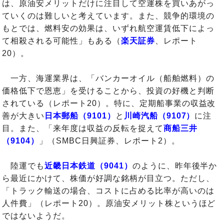
は、原油安メリットだけに注目して空運株を買いあがっ
ていくのは難しいと考えています。また、競争的環境の
もとでは、燃料安の効果は、いずれ航空運賃低下によっ
て相殺される可能性」もある（
楽天証券
、レポート
20）。
一方、海運業界は、「バンカーオイル（船舶燃料）の
価格低下で恩恵」を受けることから、投資の好機と判断
されている（レポート20）。特に、定期船事業の収益改
善が大きい
日本郵船（9101）
と
川崎汽船（9107）
に注
目。また、「来年度は収益の反転を捉えて
商船三井
（9104）
」（SMBC日興証券、レポート2）。
陸運でも
近畿日本鉄道（9041）
のように、昨年後半か
ら最近にかけて、株価が好調な銘柄が目立つ。ただし、
「トラック輸送の場合、コストに占める比率が高いのは
人件費」（レポート20）。原油安メリット株というほど
ではないようだ。