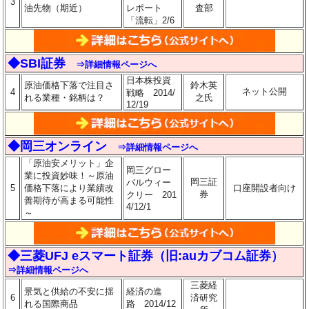
3
油先物（期近）
レポート
査部
「流転」2/6
◆SBI証券
⇒詳細情報ページへ
日本株投資
原油価格下落で注目さ
鈴木英
ネット公開
4
戦略 2014/
れる業種・銘柄は？
之氏
12/19
◆岡三オンライン
⇒詳細情報ページへ
「原油安メリット」企
岡三グロー
業に投資妙味！～原油
岡三証
バルウィー
5
価格下落により業績改
口座開設者向け
券
クリー 201
善期待が高まる可能性
4/12/1
～
◆三菱UFJ eスマート証券（旧:auカブコム証券）
⇒詳細情報ページへ
三菱経
景気と供給の不安に揺
経済の進
6
済研究
れる国際商品
路 2014/12