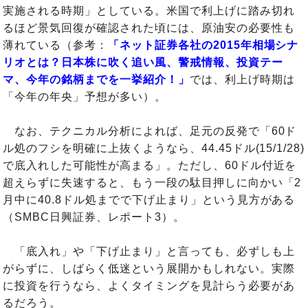
実施される時期」としている。米国で利上げに踏み切れ
るほど景気回復が確認された頃には、原油安の必要性も
薄れている（参考：
「ネット証券各社の2015年相場シナ
リオとは？日本株に吹く追い風、警戒情報、投資テー
マ、今年の銘柄までを一挙紹介！」
では、利上げ時期は
「今年の年央」予想が多い）。
なお、テクニカル分析によれば、足元の反発で「60ド
ル処のフシを明確に上抜くようなら、44.45ドル(15/1/28)
で底入れした可能性が高まる」。ただし、60ドル付近を
超えらずに失速すると、もう一段の駄目押しに向かい「2
月中に40.8ドル処までで下げ止まり」という見方がある
（SMBC日興証券、レポート3）。
「底入れ」や「下げ止まり」と言っても、必ずしも上
がらずに、しばらく低迷という展開かもしれない。実際
に投資を行うなら、よくタイミングを見計らう必要があ
るだろう。