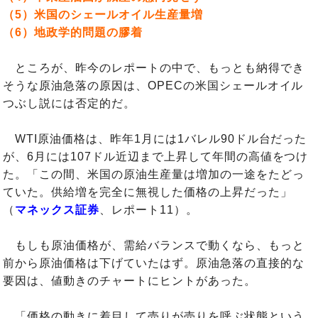
（5）米国のシェールオイル生産量増
（6）地政学的問題の膠着
ところが、昨今のレポートの中で、もっとも納得でき
そうな原油急落の原因は、OPECの米国シェールオイル
つぶし説には否定的だ。
WTI原油価格は、昨年1月には1バレル90ドル台だった
が、6月には107ドル近辺まで上昇して年間の高値をつけ
た。「この間、米国の原油生産量は増加の一途をたどっ
ていた。供給増を完全に無視した価格の上昇だった」
（
マネックス証券
、レポート11）。
もしも原油価格が、需給バランスで動くなら、もっと
前から原油価格は下げていたはず。原油急落の直接的な
要因は、値動きのチャートにヒントがあった。
「価格の動きに着目して売りが売りを呼ぶ状態という