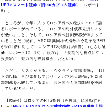
UFJ eスマート証券（旧:auカブコム証券）
、レポート
8）。
ところが、今年に入ってロシア株式の魅力について語
るレポートが出ている。「ロシアの対外債務返済リスク
が低い」こと、そして、ロシア株式は割安感が強まって
いることだ（現在、MSCI新興国株式指数の今期予想PER
が約12倍に対して、ロシアRTS指数は約5倍）（
むさし証
券
、レポート12、13）。現在は、「長期的な視点に立つ
投資家に、魅力的な投資機会」だという。
ただし、リスクがある。「ウクライナ東部情勢は、1月
下旬以降、再び悪化しており、オバマ米大統領は対ロ追
加制裁を示唆しているほか、欧州連合も追加制裁を検討
している状況」だ。
【図表4】はロシアのRTS指数（円換算）に連動する
ETF「
NEXT FUNDS ロシア株式指数・RTS連動型上場