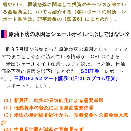
柄やETF、原油急落に関連して投資のチャンスが来てい
る金融商品についても紹介する（各レポートの出所、レ
ポート番号は、記事最後の【図表6】にまとめた）。
原油下落の原因はシェールオイルつぶしではない!?
昨年7月頃から始まった原油急落の原因として、メディ
アでまことしやかに流れている情報が、OPECによる
「米国シェールオイル産業つぶし」説だ。その他、原油
価格下落の原因を以下にまとめた（
SBI証券
「レポート
4」、
三菱UFJ eスマート証券（旧:auカブコム証券）
「レポート7」より）。
（1）新興国、欧州の景気鈍化による需要減退
（2）低燃費車の普及による原油需要停滞
（3）米国の量的緩和縮小から、投機資金への資金流入減
少
（4）中東産油国が減産の意向見せず