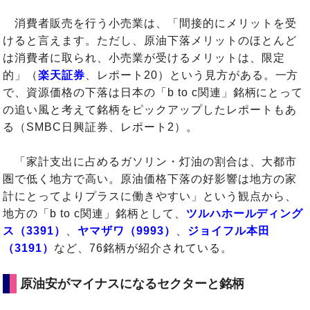
消費者販売を行う小売業は、「間接的にメリットを受
けると言えます。ただし、原油下落メリットのほとんど
は消費者に取られ、小売業が受けるメリットは、限定
的」（
楽天証券
、レポート20）という見方がある。一方
で、資源価格の下落は日本の「b to c関連」銘柄にとって
の追い風と考えて銘柄をピックアップしたレポートもあ
る（SMBC日興証券、レポート2）。
「家計支出に占めるガソリン・灯油の割合は、大都市
圏で低く地方で高い。原油価格下落の好影響は地方の家
計にとってよりプラスに働きやすい」という観点から、
地方の「b to c関連」銘柄として、
ツルハホールディング
ス（3391）
、
ヤマザワ（9993）
、
ジョイフル本田
（3191）
など、76銘柄が紹介されている。
原油安がマイナスになるセクターと銘柄