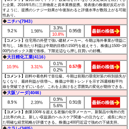
た企業。2016年5月に三井物産と資本業務提携。発表後の株価好反応が示
すように、提携のシナジー効果が今後加わると評価水準が数段上がる可能
性あり。
◆
ニチハ(7943）
3.3%
9.2％
0.95倍
1.98%
10.8%
【コメント】
住宅用の外壁で強い建材メーカー。今期は海外事業が増益に
寄与し、1株当たり利益は中期的目標の150円を超えそう。株価は1500~19
00円のボックス圏で推移。下限近辺なら押し目買いの好機。
◆
大日精化工業(4116）
0.1%
0.57倍
10.9%
3.31%
0.2%
【コメント】
顔料や着色料で首位級。今期は前期の環境対策の特別損失が
なくなり、最終利益が倍増へ。株価は中期トレンドを示す26週移動平均
線を突破できずにいるが、これを上抜けると雰囲気の変化が期待できる。
◆
大阪ソーダ(4046）
0.9%
8.9％
0.91倍
2.39%
5.6%
【コメント】
創業100年を超える老舗の化学メーカー。新製品や海外の売
上比率の向上、新しい収益源のヘルスケア関連への注力など、成長に向け
た明確な経営戦略が評価できる。株価は400円近辺で強めの下値支持。
◆
クラレ(3405）