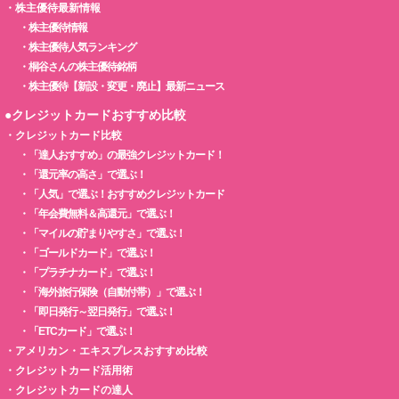
・
株主優待最新情報
・
株主優待情報
・
株主優待人気ランキング
・
桐谷さんの株主優待銘柄
・
株主優待【新設・変更・廃止】最新ニュース
●クレジットカードおすすめ比較
・
クレジットカード比較
・
「達人おすすめ」の最強クレジットカード！
・
「還元率の高さ」で選ぶ！
・
「人気」で選ぶ！おすすめクレジットカード
・
「年会費無料＆高還元」で選ぶ！
・
「マイルの貯まりやすさ」で選ぶ！
・
「ゴールドカード」で選ぶ！
・
「プラチナカード」で選ぶ！
・
「海外旅行保険（自動付帯）」で選ぶ！
・
「即日発行～翌日発行」で選ぶ！
・
「ETCカード」で選ぶ！
・
アメリカン・エキスプレスおすすめ比較
・
クレジットカード活用術
・
クレジットカードの達人