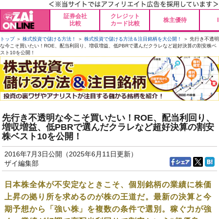
証券会社
クレジット
株主優待
比較
カード比較
トップ
＞
株式投資で儲ける方法！
＞
株式投資で儲ける方法＆注目銘柄を大公開！
＞ 先行き不透明
な今こそ買いたい！ROE、配当利回り、増収増益、低PBRで選んだクラレなど超好決算の割安株ベ
スト10を公開！
先行き不透明な今こそ買いたい！ROE、配当利回り、
増収増益、低PBRで選んだクラレなど超好決算の割安
株ベスト10を公開！
2016年7月3日公開（2025年6月11日更新）
ザイ編集部
日本株全体が不安定なときこそ、個別銘柄の業績に株価
上昇の拠り所を求めるのが株の王道だ。最新の決算と今
期予想から「強い株」を複数の条件で選別。稼ぐ力が強