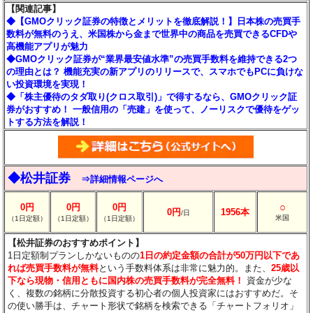
【関連記事】
◆【GMOクリック証券の特徴とメリットを徹底解説！】日本株の売買手
数料が無料のうえ、米国株から金まで世界中の商品を売買できるCFDや
高機能アプリが魅力
◆GMOクリック証券が“業界最安値水準”の売買手数料を維持できる2つ
の理由とは？ 機能充実の新アプリのリリースで、スマホでもPCに負けな
い投資環境を実現！
◆「株主優待のタダ取り(クロス取引)」で得するなら、GMOクリック証
券がおすすめ！ 一般信用の「売建」を使って、ノーリスクで優待をゲッ
トする方法を解説！
◆松井証券
⇒詳細情報ページへ
○
0円
0円
0円
0円
1956本
/日
米国
（1日定額）
（1日定額）
（1日定額）
【松井証券のおすすめポイント】
1日定額制プランしかないものの
1日の約定金額の合計が50万円以下であ
れば売買手数料が無料
という手数料体系は非常に魅力的。また、
25歳以
下なら現物・信用ともに国内株の売買手数料が完全無料！
資金が少な
く、複数の銘柄に分散投資する初心者の個人投資家にはおすすめだ。そ
の使い勝手は、チャート形状で銘柄を検索できる「チャートフォリオ」