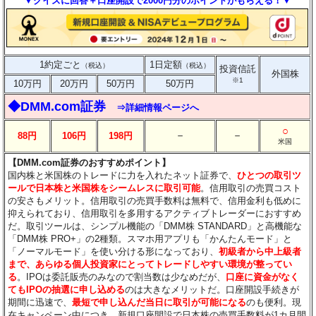
▼クイズに回答＋口座開設で2000円分のポイントがもらえる！▼
1約定ごと
1日定額
（税込）
（税込）
投資信託
外国株
※1
10万円
20万円
50万円
50万円
◆DMM.com証券
⇒詳細情報ページへ
○
－
－
88円
106円
198円
米国
【DMM.com証券のおすすめポイント】
国内株と米国株のトレードに力を入れたネット証券で、
ひとつの取引ツ
ールで日本株と米国株をシームレスに取引可能
。信用取引の売買コスト
の安さもメリット。信用取引の売買手数料は無料で、信用金利も低めに
抑えられており、信用取引を多用するアクティブトレーダーにおすすめ
だ。取引ツールは、シンプル機能の「DMM株 STANDARD」と高機能な
「DMM株 PRO+」の2種類。スマホ用アプリも「かんたんモード」と
「ノーマルモード」を使い分ける形になっており、
初級者から中上級者
まで、あらゆる個人投資家にとってトレードしやすい環境が整ってい
る
。IPOは委託販売のみなので割当数は少なめだが、
口座に資金がなく
てもIPOの抽選に申し込める
のは大きなメリットだ。口座開設手続きが
期間に迅速で、
最短で申し込んだ当日に取引が可能になる
のも便利。現
在キャンペーン中につき、新規口座開設で日本株の売買手数料が1カ月間