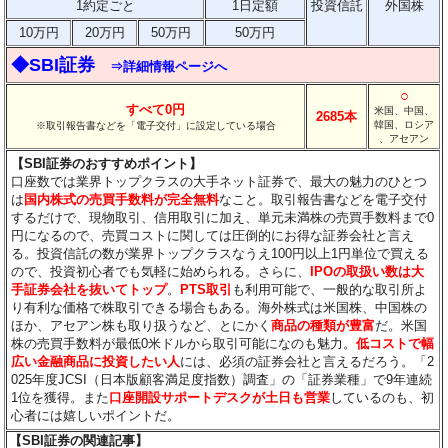
1約定ごと
1日定額
投資信託
外国株
10万円
20万円
50万円
50万円
◆SBI証券
⇒詳細情報ページへ
○
すべて0円
米国、中国、
2685本
韓国、ロシア
※取引報告書などを「電子交付」に設定している場合
、アセアン
【SBI証券のおすすめポイント】
口座数では業界トップクラスの大手ネット証券で、最大の魅力のひとつ
は
国内株式の売買手数料が完全無料
なこと。取引報告書などを電子交付
するだけで、現物取引、信用取引に加え、単元未満株の売買手数料まで0
円になるので、売買コストに関しては圧倒的にお得な証券会社と言え
る。投資信託の数が業界トップクラスなうえ100円以上1円単位で買える
ので、投資初心者でも気軽に始められる。さらに、
IPOの取扱い数は大
手証券会社を抜いてトップ
。
PTS取引
も利用可能で、一般的な取引所よ
り有利な価格で株取引できる場合もある。海外株式は米国株、中国株の
ほか、アセアン株も取り扱うなど、とにかく
商品の種類が豊富
だ。米国
株の売買手数料が最低0米ドルから取引可能になのも魅力。
低コストで幅
広い金融商品に投資したい人
には、必須の証券会社と言えるだろう。「2
025年度JCSI（日本版顧客満足度指数）調査」の「証券業種」で9年連続
1位を獲得。また
口座開設サポートデスクが土日も営業
しているのも、初
心者には嬉しいポイントだ。
【SBI証券の関連記事】