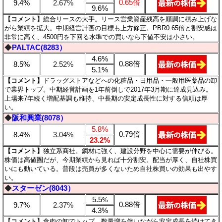
0.65倍
9.4%
2.67%
9.6%
【コメント】
総合リースの大手。リース営業資産残高を順調に積み上げな
がら業績を拡大。中期経営計画の目標も上方修正。PBR0.65倍と割安感は
非常に高く、4500円を下回る水準での買いなら下値不安は小さい。
◆
PALTAC(8283）
4.6%
0.88倍
8.5%
2.52%
5.1%
【コメント】
ドラッグストアなどへの化粧品・日用品・一般用医薬品の卸
で業界トップ。中期経営計画を1年前倒しで2017年3月期に達成見込み。
上場来7年続く増配基調も維持、中長期の安定成長性に対する信頼は厚
い。
◆
阪和興業(8078）
5.8%
0.79倍
8.4%
3.04%
23.2%
【コメント】
独立系商社。鋼材に強く、建設分野を中心に需要が伸びる。
株価は高値圏だが、今期業績から見れば十分割安。配当が厚く、自社株買
いにも動いている。普段は売買が多くないため自社株買いの効果も出やす
い。
◆
スターゼン(8043）
5.5
%
0.88倍
9.7%
2.37%
4.3%
【コメント】
食肉の卸でトップ。数量増を伴いながら安定成長を続けてき