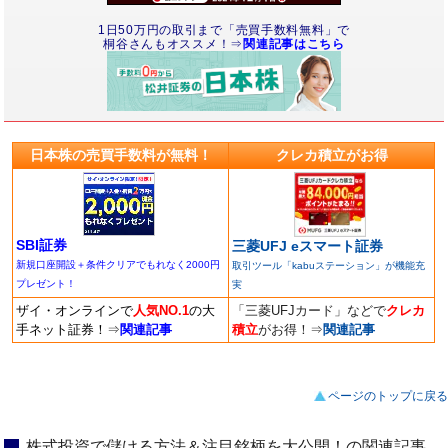
1日50万円の取引まで「売買手数料無料」で
桐谷さんもオススメ！⇒
関連記事はこちら
日本株の売買手数料が無料！
クレカ積立がお得
SBI証券
三菱UFJ eスマート証券
新規口座開設＋条件クリアでもれなく2000円
取引ツール「kabuステーション」が機能充
プレゼント！
実
ザイ・オンラインで
人気NO.1
の大
「三菱UFJカード」などで
クレカ
手ネット証券！
⇒
関連記事
積立
がお得！
⇒
関連記事
ページのトップに戻る
株式投資で儲ける方法＆注目銘柄を大公開！の関連記事