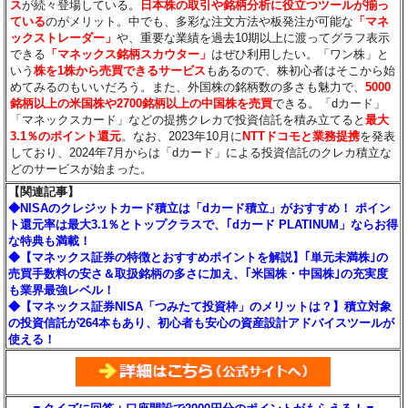
ス
が続々登場している。
日本株の取引や銘柄分析に役立つツールが揃っ
ている
のがメリット。中でも、多彩な注文方法や板発注が可能な
「マネ
ックストレーダー」
や、重要な業績を過去10期以上に渡ってグラフ表示
できる
「マネックス銘柄スカウター」
はぜひ利用したい。「ワン株」と
いう
株を1株から売買できるサービス
もあるので、株初心者はそこから始
めてみるのもいいだろう。また、外国株の銘柄数の多さも魅力で、
5000
銘柄以上の米国株や2700銘柄以上の中国株を売買
できる。「dカード」
「マネックスカード」などの提携クレカで投資信託を積み立てると
最大
3.1％のポイント還元
。なお、2023年10月に
NTTドコモと業務提携
を発表
しており、2024年7月からは「dカード」による投資信託のクレカ積立な
どのサービスが始まった。
【関連記事】
◆NISAのクレジットカード積立は「dカード積立」がおすすめ！ ポイン
ト還元率は最大3.1％とトップクラスで、｢dカード PLATINUM」ならお得
な特典も満載！
◆【マネックス証券の特徴とおすすめポイントを解説】｢単元未満株｣の
売買手数料の安さ＆取扱銘柄の多さに加え、｢米国株・中国株｣の充実度
も業界最強レベル！
◆【マネックス証券NISA「つみたて投資枠」のメリットは？】積立対象
の投資信託が264本もあり、初心者も安心の資産設計アドバイスツールが
使える！