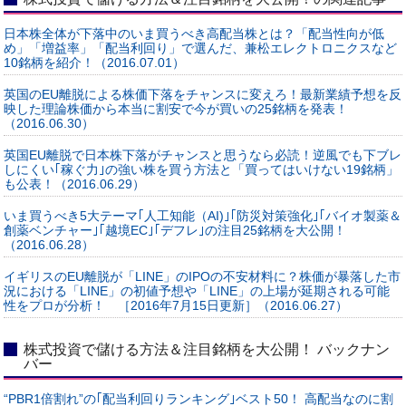
日本株全体が下落中のいま買うべき高配当株とは？「配当性向が低
め」「増益率」「配当利回り」で選んだ、兼松エレクトロニクスなど
10銘柄を紹介！（2016.07.01）
英国のEU離脱による株価下落をチャンスに変えろ！最新業績予想を反
映した理論株価から本当に割安で今が買いの25銘柄を発表！
（2016.06.30）
英国EU離脱で日本株下落がチャンスと思うなら必読！逆風でも下ブレ
しにくい｢稼ぐ力｣の強い株を買う方法と「買ってはいけない19銘柄」
も公表！（2016.06.29）
いま買うべき5大テーマ｢人工知能（AI)｣｢防災対策強化｣｢バイオ製薬＆
創薬ベンチャー｣｢越境EC｣｢デフレ｣の注目25銘柄を大公開！
（2016.06.28）
イギリスのEU離脱が「LINE」のIPOの不安材料に？株価が暴落した市
況における「LINE」の初値予想や「LINE」の上場が延期される可能
性をプロが分析！ ［2016年7月15日更新］（2016.06.27）
株式投資で儲ける方法＆注目銘柄を大公開！ バックナン
バー
“PBR1倍割れ”の｢配当利回りランキング｣ベスト50！ 高配当なのに割