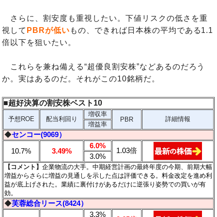
さらに、割安度も重視したい。下値リスクの低さを重
視して
PBRが低い
もの、できれば日本株の平均である1.1
倍以下を狙いたい。
これらを兼ね備える“超優良割安株”などあるのだろう
か。実はあるのだ。それがこの10銘柄だ。
■超好決算の割安株ベスト10
増収率
予想ROE
配当利回り
詳細情報
PBR
増益率
◆
センコー(9069）
6.0%
1.03倍
10.7%
3.49%
3.0%
【コメント】
企業物流の大手。中期経営計画の最終年度の今期、前期大幅
増益からさらに増益の見通しを示した点は評価できる。料金改定を進め利
益が底上げされた。業績に裏付けがあるだけに逆張り姿勢での買いが有
効。
◆
芙蓉総合リース(8424）
3.3%