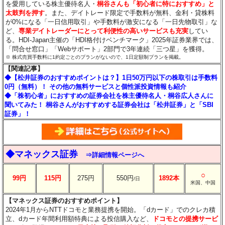
を愛用している株主優待名人・
桐谷さんも「初心者に特におすすめ」と
太鼓判を押す
。また、デイトレード限定で手数料が無料、金利・貸株料
が0%になる「一日信用取引」や手数料が激安になる「一日先物取引」な
ど、
専業デイトレーダーにとって利便性の高いサービスも充実
してい
る。HDI-Japan主催の「HDI格付けベンチマーク」2025年証券業界では、
「問合せ窓口」「Webサポート」2部門で3年連続「三つ星」を獲得。
※ 株式売買手数料に1約定ごとのプランがないので、1日定額制プランを掲載。
【関連記事】
◆【松井証券のおすすめポイントは？】1日50万円以下の株取引は手数料
0円（無料）！ その他の無料サービスと個性派投資情報も紹介
◆「株初心者」におすすめの証券会社を株主優待名人・桐谷広人さんに
聞いてみた！ 桐谷さんがおすすめする証券会社は「松井証券」と「SBI
証券」！
◆マネックス証券
⇒詳細情報ページへ
○
99円
115円
275円
550円
1892本
/日
米国、中国
【マネックス証券のおすすめポイント】
2024年1月からNTTドコモと業務提携を開始。「dカード」でのクレカ積
立、dカード年間利用額特典による投信購入など、
ドコモとの提携サービ