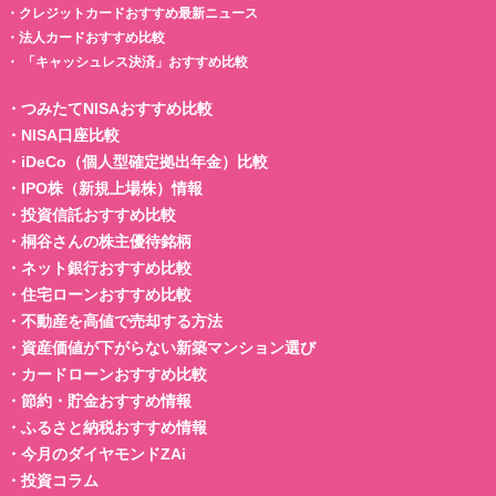
・
クレジットカードおすすめ最新ニュース
・
法人カードおすすめ比較
・
「キャッシュレス決済」おすすめ比較
・
つみたてNISAおすすめ比較
・
NISA口座比較
・
iDeCo（個人型確定拠出年金）比較
・
IPO株（新規上場株）情報
・
投資信託おすすめ比較
・
桐谷さんの株主優待銘柄
・
ネット銀行おすすめ比較
・
住宅ローンおすすめ比較
・
不動産を高値で売却する方法
・
資産価値が下がらない新築マンション選び
・
カードローンおすすめ比較
・
節約・貯金おすすめ情報
・
ふるさと納税おすすめ情報
・
今月のダイヤモンドZAi
・
投資コラム