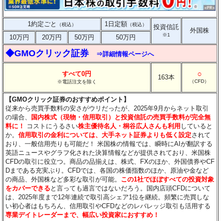
1約定ごと
1日定額
（税込）
（税込）
投資信託
外国株
※1
10万円
20万円
50万円
50万円
◆GMOクリック証券
⇒詳細情報ページへ
○
すべて0円
163本
（CFD）
※電話注文を除く
【GMOクリック証券のおすすめポイント】
従来から売買手数料の安さがウリだったが、2025年9月からネット取引
の場合、
国内株式（現物・信用取引）と投資信託の売買手数料が完全無
料に！
コストにうるさい
株主優待名人・桐谷広人さんも利用
していると
か。
信用取引の金利については、大手ネット証券よりも低く設定
されて
おり、一般信用売りも可能だ！ 米国株の情報では、瞬時にAIが翻訳する
英語ニュースやグラフ化された決算情報などが提供されており、米国株
CFDの取引に役立つ。商品の品揃えは、株式、FXのほか、外国債券やCF
Dまである充実ぶり。CFDでは、各国の株価指数のほか、原油や金など
の商品、外国株など多彩な取引が可能。
この1社でほぼすべての投資対象
をカバーできる
と言っても過言ではないだろう。国内店頭CFDについて
は、2025年度まで12年連続で取引高シェア1位を継続。頻繁に売買しな
い初心者はもちろん、信用取引やCFDなどのレバレッジ取引も活用する
専業デイトレーダーまで、幅広い投資家におすすめ！