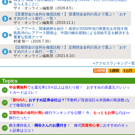
もらえることに
ザイ・オンライン編集部（2026.8.5）
【普通預金の金利を徹底比較！】 普通預金金利の高さで選ぶ！「おす
すめのネット銀行」一覧！
ザイ・オンライン編集部（2019.11.1）
「レアアース」関連銘柄を紹介！ 政府が2030年頃の商業化を目指す南
鳥島沖のレアアース開発は、中国の輸出規制による供給不足を解決する
重要な投資テーマ
村瀬 智一（2026.7.30）
【定期預金の金利を徹底比較！】 定期預金金利の高さで選ぶ！「おす
すめのネット銀行」一覧！
ザイ・オンライン編集部（2021.6.10）
»アクセスランキング一覧
Topics
年会費無料
でも還元率1.0％以上は当たり前！ おすすめの高還元クレジッ
トカードはコレ！
「新NISA」
おすすめ証券会社は？
｢手数料｣｢投資信託＆米国株の取扱数｣な
どで徹底比較！
定期預金の金利が高い
銀行ランキングを公開！ 今、
もっともお得
なのは○○
銀行だった！
株主優待名人・
桐谷さんのお墨付き
！ 株式
投資初心者
におすすめのネッ
ト証券はココ！