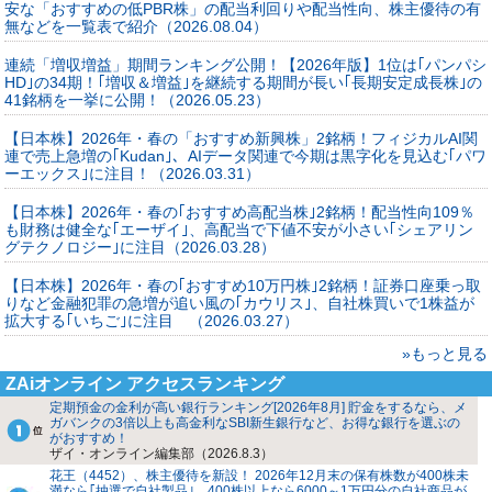
安な「おすすめの低PBR株」の配当利回りや配当性向、株主優待の有
無などを一覧表で紹介（2026.08.04）
連続「増収増益」期間ランキング公開！【2026年版】1位は｢パンパシ
HD｣の34期！｢増収＆増益｣を継続する期間が長い｢長期安定成長株｣の
41銘柄を一挙に公開！（2026.05.23）
【日本株】2026年・春の「おすすめ新興株」2銘柄！フィジカルAI関
連で売上急増の｢Kudan｣、AIデータ関連で今期は黒字化を見込む｢パワ
ーエックス｣に注目！（2026.03.31）
【日本株】2026年・春の｢おすすめ高配当株｣2銘柄！配当性向109％
も財務は健全な｢エーザイ｣、高配当で下値不安が小さい｢シェアリン
グテクノロジー｣に注目（2026.03.28）
【日本株】2026年・春の｢おすすめ10万円株｣2銘柄！証券口座乗っ取
りなど金融犯罪の急増が追い風の｢カウリス｣、自社株買いで1株益が
拡大する｢いちご｣に注目 （2026.03.27）
»もっと見る
ZAiオンライン アクセスランキング
定期預金の金利が高い銀行ランキング[2026年8月] 貯金をするなら、メ
ガバンクの3倍以上も高金利なSBI新生銀行など、お得な銀行を選ぶの
がおすすめ！
ザイ・オンライン編集部（2026.8.3）
花王（4452）、株主優待を新設！ 2026年12月末の保有株数が400株未
満なら｢抽選で自社製品｣、400株以上なら6000～1万円分の自社商品が