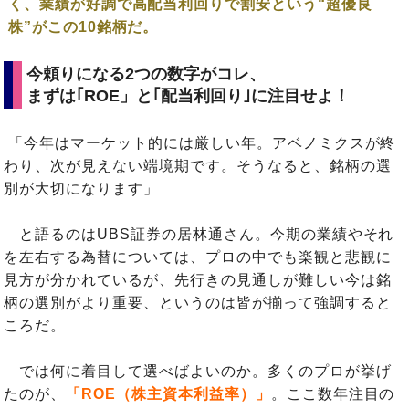
く、業績が好調で高配当利回りで割安という“超優良
株”がこの10銘柄だ。
今頼りになる2つの数字がコレ、
まずは｢ROE」と｢配当利回り｣に注目せよ！
「今年はマーケット的には厳しい年。アベノミクスが終
わり、次が見えない端境期です。そうなると、銘柄の選
別が大切になります」
と語るのはUBS証券の居林通さん。今期の業績やそれ
を左右する為替については、プロの中でも楽観と悲観に
見方が分かれているが、先行きの見通しが難しい今は銘
柄の選別がより重要、というのは皆が揃って強調すると
ころだ。
では何に着目して選べばよいのか。多くのプロが挙げ
たのが、
「ROE（株主資本利益率）」
。ここ数年注目の