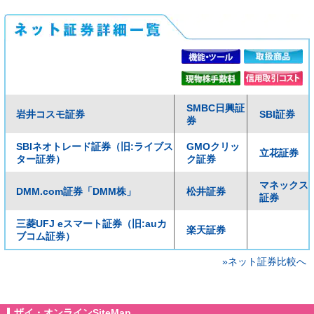
SMBC日興証
岩井コスモ証券
SBI証券
券
SBIネオトレード証券（旧:ライブス
GMOクリッ
立花証券
ター証券）
ク証券
マネックス
DMM.com証券「DMM株」
松井証券
証券
三菱UFJ eスマート証券（旧:auカ
楽天証券
ブコム証券）
»ネット証券比較へ
ザイ・オンラインSiteMap