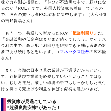
稼ぐ力を測る指標だ。「伸びが不透明な中で、頼りにな
るのが『ROE』です。外国人投資家も着目しているの
で、彼らの買いも高ROE銘柄に集中します」（大和証券
の吉野貴晶さん）
もう一つ、共通して挙がったのが
「配当利回り」
だ。
「金融緩和や低金利はまだまだ続くでしょう。マイナス
金利の中で、高い配当利回りを維持できる株は選別の対
象であり続けると思います」（
マネックス証券
の広木隆
さん）
また、今期の日本企業の業績が不透明だからといっ
て、銘柄選びで業績を軽視していいということではな
い。むしろ逆だ。厳しい環境の中でもしっかりした裏付
けを持って売上げや利益を伸ばす銘柄を選ぶべきだ。
投資家が見過ごしている
“超優良割安株”があった！