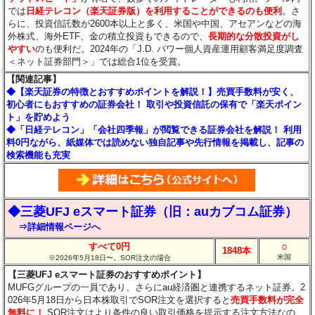
では
日経テレコン（楽天証券版）を利用することができるのも便利
。さ
らに、投資信託数が2600本以上と多く、米国や中国、アセアンなどの海
外株式、海外ETF、金の積立投資もできるので、
長期的な分散投資がし
やすい
のも便利だ。2024年の「J.D. パワー個人資産運用顧客満足度調査
＜ネット証券部門＞」では総合1位を受賞。
【関連記事】
◆【楽天証券の特徴とおすすめポイントを解説！】売買手数料が安く、
初心者にもおすすめの証券会社！ 取引や投資信託の保有で「楽天ポイン
ト」を貯めよう
◆「日経テレコン」「会社四季報」が閲覧できる証券会社を解説！ 利用
料0円ながら、紙媒体では読めない独自記事や先行情報を掲載し、記事の
検索機能も充実
◆三菱UFJ eスマート証券（旧：auカブコム証券）
⇒詳細情報ページへ
○
すべて0円
1848本
米国
※2026年5月18日〜。SOR注文の場合
【三菱UFJ eスマート証券のおすすめポイント】
MUFGグループの一員であり、さらにau経済圏と連携するネット証券。2
026年5月18日から日本株取引でSOR注文を選択すると
売買手数料が完全
無料に！
SOR注文はより条件の良い取引価格を提示する注文方法なの