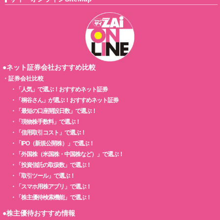
●ネット証券会社おすすめ比較
・
証券会社比較
・
「人気」で選ぶ！おすすめネット証券
・
「桐谷さん」が選ぶ！おすすめネット証券
・
「最短の口座開設日数」で選ぶ！
・
「現物株手数料」で選ぶ！
・
「信用取引コスト」で選ぶ！
・
「IPO（新規公開株）」で選ぶ！
・
「外国株（米国株・中国株など）」で選ぶ！
・
「投資信託の取扱数」で選ぶ！
・
「取引ツール」で選ぶ！
・
「スマホ用株アプリ」で選ぶ！
・
「株主優待検索機能」で選ぶ！
●株主優待おすすめ情報