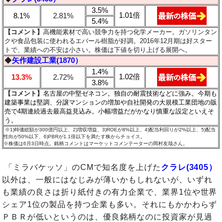
3.5%
1.01倍
8.1%
2.81%
5.4%
【コメント】
高機能素材で高い競争力を持つ化学メーカー。ガソリンタン
クや食品包装に使われるエバール樹脂が好調。2016年12月期は好スター
トで、業績への不安は小さい。株価は下値を切り上げる展開へ。
◆
矢作建設工業(1870）
1.4%
1.02倍
13.3%
2.72%
3.8%
【コメント】
名古屋の中堅ゼネコン。独自の耐震技術などに強み。今期も
建築事業は堅調、分譲マンションの増加や自社開発の大規模工業団地の販
売で4期連続過去最高益見込み。小幅増益だがかなり慎重な設定といえそ
う。
※1)時価総額が300億円以上、2)増収増益、3)ROEが8%以上、4)配当利回りが2%以上、5)配当
性向が50%以下、6)PBRが1.1倍以下を満たす株からチョイス。
※株価は6月3日時点。銘柄コメントはマーケットコメンテーターの岡村友哉さん。
「ミラバケッソ」のCMで知名度を上げた
クラレ(3405）
以外は、一般にはなじみが薄いかもしれないが、いずれ
も業績の良さは折り紙付きの有力企業で、業界1位や世界
シェア1位の製品を持つ企業も多い。それにもかかわらず
ＰＢＲが低いというのは、優良銘柄なのに投資家が見過