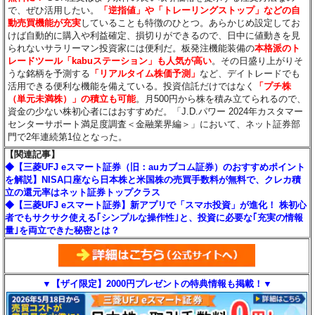
で、ぜひ活用したい。
「逆指値」や「トレーリングストップ」などの自
動売買機能が充実
していることも特徴のひとつ。あらかじめ設定してお
けば自動的に購入や利益確定、損切りができるので、日中に値動きを見
られないサラリーマン投資家には便利だ。板発注機能装備の
本格派のト
レードツール「kabuステーション」も人気が高い
。その日盛り上がりそ
うな銘柄を予測する
「リアルタイム株価予測」
など、デイトレードでも
活用できる便利な機能を備えている。投資信託だけではなく
「プチ株
（単元未満株）」の積立も可能
。月500円から株を積み立てられるので、
資金の少ない株初心者にはおすすめだ。「J.D.パワー 2024年カスタマー
センターサポート満足度調査＜金融業界編＞」において、ネット証券部
門で2年連続第1位となった。
【関連記事】
◆【三菱UFJ eスマート証券（旧：auカブコム証券）のおすすめポイント
を解説】NISA口座なら日本株と米国株の売買手数料が無料で、クレカ積
立の還元率はネット証券トップクラス
◆【三菱UFJ eスマート証券】新アプリで「スマホ投資」が進化！ 株初心
者でもサクサク使える｢シンプルな操作性｣と、投資に必要な｢充実の情報
量｣を両立できた秘密とは？
▼【ザイ限定】2000円プレゼントの特典情報も掲載！▼