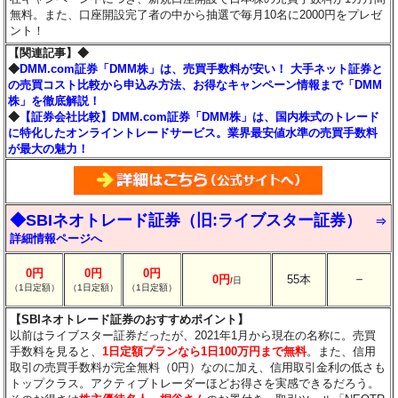
無料。また、口座開設完了者の中から抽選で毎月10名に2000円をプレゼ
ント！
【関連記事】◆
◆
DMM.com証券「DMM株」は、売買手数料が安い！ 大手ネット証券と
の売買コスト比較から申込み方法、お得なキャンペーン情報まで「DMM
株」を徹底解説！
◆
【証券会社比較】DMM.com証券「DMM株」は、国内株式のトレード
に特化したオンライントレードサービス。業界最安値水準の売買手数料
が最大の魅力！
◆SBIネオトレード証券（旧:ライブスター証券）
⇒
詳細情報ページへ
0円
0円
0円
－
0円
55本
/
日
（1日定額）
（1日定額）
（1日定額）
【SBIネオトレード証券のおすすめポイント】
以前はライブスター証券だったが、2021年1月から現在の名称に。売買
手数料を見ると、
1日定額プランなら1日100万円まで無料
。また、信用
取引の売買手数料が完全無料（0円）なのに加え、信用取引金利の低さも
トップクラス。アクティブトレーダーほどお得さを実感できるだろう。