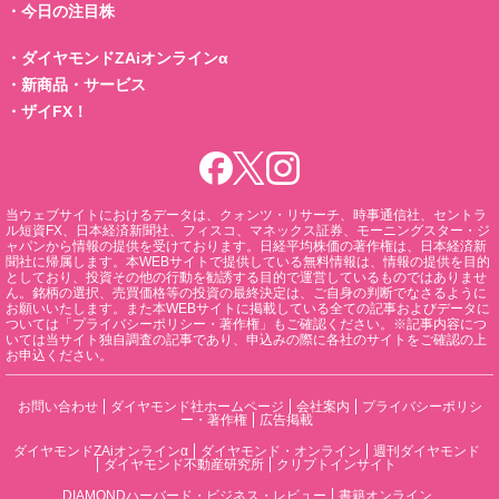
・
今日の注目株
・
ダイヤモンドZAiオンラインα
・
新商品・サービス
・
ザイFX！
当ウェブサイトにおけるデータは、クォンツ・リサーチ、時事通信社、セントラ
ル短資FX、日本経済新聞社、フィスコ、マネックス証券、モーニングスター・ジ
ャパンから情報の提供を受けております。日経平均株価の著作権は、日本経済新
聞社に帰属します。本WEBサイトで提供している無料情報は、情報の提供を目的
としており、投資その他の行動を勧誘する目的で運営しているものではありませ
ん。銘柄の選択、売買価格等の投資の最終決定は、ご自身の判断でなさるように
お願いいたします。また本WEBサイトに掲載している全ての記事およびデータに
ついては「プライバシーポリシー・著作権」もご確認ください。※記事内容につ
いては当サイト独自調査の記事であり、申込みの際に各社のサイトをご確認の上
お申込ください。
お問い合わせ
ダイヤモンド社ホームページ
会社案内
プライバシーポリシ
ー・著作権
広告掲載
ダイヤモンドZAiオンラインα
ダイヤモンド・オンライン
週刊ダイヤモンド
ダイヤモンド不動産研究所
クリプトインサイト
DIAMONDハーバード・ビジネス・レビュー
書籍オンライン