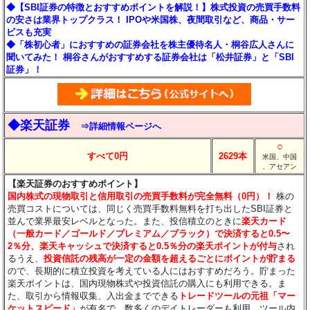
◆【SBI証券の特徴とおすすめポイントを解説！】株式投資の売買手数料
の安さは業界トップクラス！ IPOや米国株、夜間取引など、商品・サー
ビスも充実
◆「株初心者」におすすめの証券会社を株主優待名人・桐谷広人さんに
聞いてみた！ 桐谷さんがおすすめする証券会社は「松井証券」と「SBI
証券」！
◆楽天証券
⇒詳細情報ページへ
○
すべて0円
2629本
米国、中国
、アセアン
【楽天証券のおすすめポイント】
国内株式の現物取引と信用取引の売買手数料が完全無料（0円）！
株の
売買コストについては、同じく売買手数料無料を打ち出したSBI証券と
並んで業界最安レベルとなった。また、投信積立のときに
楽天カード
（一般カード／ゴールド／プレミアム／ブラック）で決済すると0.5〜
2％分
、楽天キャッシュで決済すると0.5％分
の楽天ポイントが付与
され
るうえ、
投資信託の残高が一定の金額を超えるごとにポイントが貯まる
ので、長期的に積立投資を考えている人にはおすすめだろう。貯まった
楽天ポイントは、国内現物株式や投資信託の購入にも利用できる。ま
た、取引から情報収集、入出金までできる
トレードツールの元祖「マー
ケットスピード」
が有名で、数多くのデイトレーダーも利用。ツール内