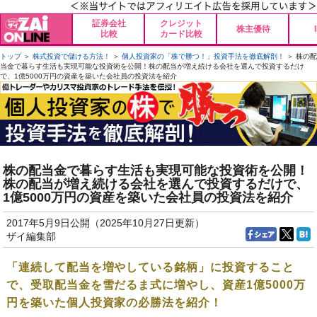
証券会社
クレジット
株主優待
比較
カード比較
トップ
＞
株式投資で儲ける方法！
＞
個人投資家の「株で勝つ！」投資手法を徹底解剖！
＞ 株の配
当金で暮らす生活も実現可能な投資術を公開！株の配当が増え続ける会社を選んで投資するだけ
で、1億5000万円の資産を築いた会社員の投資法を紹介
株の配当金で暮らす生活も実現可能な投資術を公開！
株の配当が増え続ける会社を選んで投資するだけで、
1億5000万円の資産を築いた会社員の投資法を紹介
2017年5月9日公開（2025年10月27日更新）
ザイ編集部
「連続して配当を増やしている銘柄」に投資すること
で、受取配当金を雪だるま式に増やし、資産1億5000万
円を築いた個人投資家の必勝法を紹介！