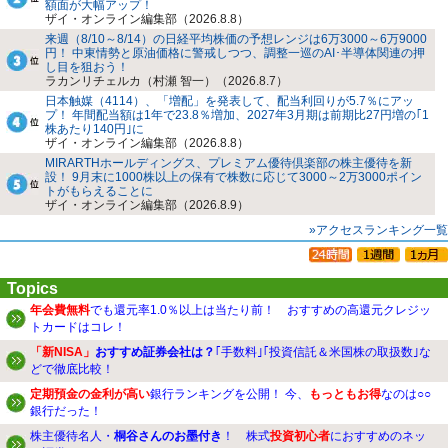
額面が大幅アップ！
ザイ・オンライン編集部（2026.8.8）
来週（8/10～8/14）の日経平均株価の予想レンジは6万3000～6万9000
円！ 中東情勢と原油価格に警戒しつつ、調整一巡のAI･半導体関連の押
し目を狙おう！
ラカンリチェルカ（村瀬 智一）（2026.8.7）
日本触媒（4114）、「増配」を発表して、配当利回りが5.7％にアッ
プ！ 年間配当額は1年で23.8％増加、2027年3月期は前期比27円増の｢1
株あたり140円｣に
ザイ・オンライン編集部（2026.8.8）
MIRARTHホールディングス、プレミアム優待倶楽部の株主優待を新
設！ 9月末に1000株以上の保有で株数に応じて3000～2万3000ポイン
トがもらえることに
ザイ・オンライン編集部（2026.8.9）
»アクセスランキング一覧
Topics
年会費無料
でも還元率1.0％以上は当たり前！ おすすめの高還元クレジッ
トカードはコレ！
「新NISA」
おすすめ証券会社は？
｢手数料｣｢投資信託＆米国株の取扱数｣な
どで徹底比較！
定期預金の金利が高い
銀行ランキングを公開！ 今、
もっともお得
なのは○○
銀行だった！
株主優待名人・
桐谷さんのお墨付き
！ 株式
投資初心者
におすすめのネッ