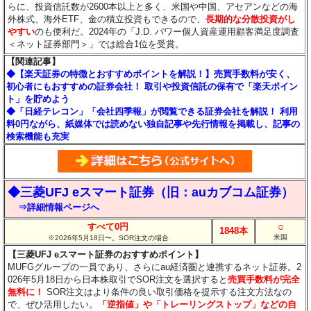
らに、投資信託数が2600本以上と多く、米国や中国、アセアンなどの海
外株式、海外ETF、金の積立投資もできるので、
長期的な分散投資がし
やすい
のも便利だ。2024年の「J.D. パワー個人資産運用顧客満足度調査
＜ネット証券部門＞」では総合1位を受賞。
【関連記事】
◆【楽天証券の特徴とおすすめポイントを解説！】売買手数料が安く、
初心者にもおすすめの証券会社！ 取引や投資信託の保有で「楽天ポイン
ト」を貯めよう
◆「日経テレコン」「会社四季報」が閲覧できる証券会社を解説！ 利用
料0円ながら、紙媒体では読めない独自記事や先行情報を掲載し、記事の
検索機能も充実
◆三菱UFJ eスマート証券（旧：auカブコム証券）
⇒詳細情報ページへ
○
すべて0円
1848本
米国
※2026年5月18日〜。SOR注文の場合
【三菱UFJ eスマート証券のおすすめポイント】
MUFGグループの一員であり、さらにau経済圏と連携するネット証券。2
026年5月18日から日本株取引でSOR注文を選択すると
売買手数料が完全
無料に！
SOR注文はより条件の良い取引価格を提示する注文方法なの
で、ぜひ活用したい。
「逆指値」や「トレーリングストップ」などの自