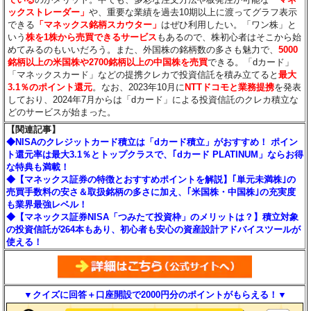
ックストレーダー」
や、重要な業績を過去10期以上に渡ってグラフ表示
できる
「マネックス銘柄スカウター」
はぜひ利用したい。「ワン株」と
いう
株を1株から売買できるサービス
もあるので、株初心者はそこから始
めてみるのもいいだろう。また、外国株の銘柄数の多さも魅力で、
5000
銘柄以上の米国株や2700銘柄以上の中国株を売買
できる。「dカード」
「マネックスカード」などの提携クレカで投資信託を積み立てると
最大
3.1％のポイント還元
。なお、2023年10月に
NTTドコモと業務提携
を発表
しており、2024年7月からは「dカード」による投資信託のクレカ積立な
どのサービスが始まった。
【関連記事】
◆NISAのクレジットカード積立は「dカード積立」がおすすめ！ ポイン
ト還元率は最大3.1％とトップクラスで、｢dカード PLATINUM」ならお得
な特典も満載！
◆【マネックス証券の特徴とおすすめポイントを解説】｢単元未満株｣の
売買手数料の安さ＆取扱銘柄の多さに加え、｢米国株・中国株｣の充実度
も業界最強レベル！
◆【マネックス証券NISA「つみたて投資枠」のメリットは？】積立対象
の投資信託が264本もあり、初心者も安心の資産設計アドバイスツールが
使える！
▼クイズに回答＋口座開設で2000円分のポイントがもらえる！▼