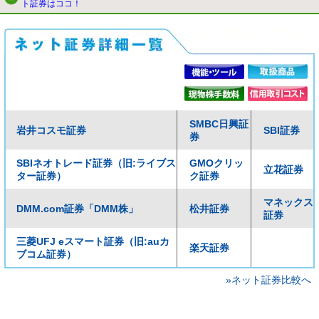
ト証券はココ！
SMBC日興証
岩井コスモ証券
SBI証券
券
SBIネオトレード証券（旧:ライブス
GMOクリッ
立花証券
ター証券）
ク証券
マネックス
DMM.com証券「DMM株」
松井証券
証券
三菱UFJ eスマート証券（旧:auカ
楽天証券
ブコム証券）
»ネット証券比較へ