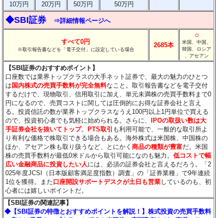
10万円
20万円
50万円
50万円
◆SBI証券
⇒詳細情報ページへ
○
すべて0円
米国、中国、
2685本
韓国、ロシア
※取引報告書などを「電子交付」に設定している場合
、アセアン
【SBI証券のおすすめポイント】
口座数では業界トップクラスの大手ネット証券で、最大の魅力のひとつ
は
国内株式の売買手数料が完全無料
なこと。取引報告書などを電子交付
するだけで、現物取引、信用取引に加え、単元未満株の売買手数料まで0
円になるので、売買コストに関しては圧倒的にお得な証券会社と言え
る。投資信託の数が業界トップクラスなうえ100円以上1円単位で買える
ので、投資初心者でも気軽に始められる。さらに、
IPOの取扱い数は大
手証券会社を抜いてトップ
。
PTS取引
も利用可能で、一般的な取引所よ
り有利な価格で株取引できる場合もある。海外株式は米国株、中国株の
ほか、アセアン株も取り扱うなど、とにかく
商品の種類が豊富
だ。米国
株の売買手数料が最低0米ドルから取引可能になのも魅力。
低コストで幅
広い金融商品に投資したい人
には、必須の証券会社と言えるだろう。「2
025年度JCSI（日本版顧客満足度指数）調査」の「証券業種」で9年連続
1位を獲得。また
口座開設サポートデスクが土日も営業
しているのも、初
心者には嬉しいポイントだ。
【SBI証券の関連記事】
◆【SBI証券の特徴とおすすめポイントを解説！】株式投資の売買手数料