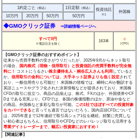
1約定ごと
1日定額
（税込）
（税込）
投資信託
外国株
※1
10万円
20万円
50万円
50万円
◆GMOクリック証券
⇒詳細情報ページへ
○
すべて0円
163本
（CFD）
※電話注文を除く
【GMOクリック証券のおすすめポイント】
従来から売買手数料の安さがウリだったが、2025年9月からネット取引
の場合、
国内株式（現物・信用取引）と投資信託の売買手数料が完全無
料に！
コストにうるさい
株主優待名人・桐谷広人さんも利用
していると
か。
信用取引の金利については、大手ネット証券よりも低く設定
されて
おり、一般信用売りも可能だ！ 米国株の情報では、瞬時にAIが翻訳する
英語ニュースやグラフ化された決算情報などが提供されており、米国株
CFDの取引に役立つ。商品の品揃えは、株式、FXのほか、外国債券やCF
Dまである充実ぶり。CFDでは、各国の株価指数のほか、原油や金など
の商品、外国株など多彩な取引が可能。
この1社でほぼすべての投資対象
をカバーできる
と言っても過言ではないだろう。国内店頭CFDについて
は、2025年度まで12年連続で取引高シェア1位を継続。頻繁に売買しな
い初心者はもちろん、信用取引やCFDなどのレバレッジ取引も活用する
専業デイトレーダーまで、幅広い投資家におすすめ！
【関連記事】