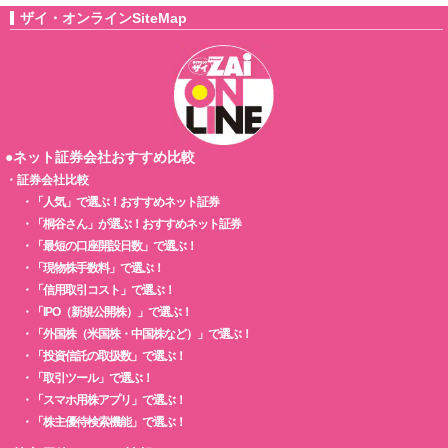
ザイ・オンラインSiteMap
●ネット証券会社おすすめ比較
・
証券会社比較
・
「人気」で選ぶ！おすすめネット証券
・
「桐谷さん」が選ぶ！おすすめネット証券
・
「最短の口座開設日数」で選ぶ！
・
「現物株手数料」で選ぶ！
・
「信用取引コスト」で選ぶ！
・
「IPO（新規公開株）」で選ぶ！
・
「外国株（米国株・中国株など）」で選ぶ！
・
「投資信託の取扱数」で選ぶ！
・
「取引ツール」で選ぶ！
・
「スマホ用株アプリ」で選ぶ！
・
「株主優待検索機能」で選ぶ！