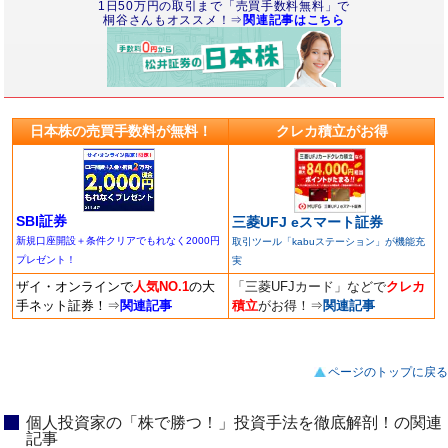
1日50万円の取引まで「売買手数料無料」で
桐谷さんもオススメ！⇒
関連記事はこちら
日本株の売買手数料が無料！
クレカ積立がお得
SBI証券
三菱UFJ eスマート証券
新規口座開設＋条件クリアでもれなく2000円
取引ツール「kabuステーション」が機能充
プレゼント！
実
ザイ・オンラインで
人気NO.1
の大
「三菱UFJカード」などで
クレカ
手ネット証券！
⇒
関連記事
積立
がお得！
⇒
関連記事
ページのトップに戻る
個人投資家の「株で勝つ！」投資手法を徹底解剖！の関連
記事