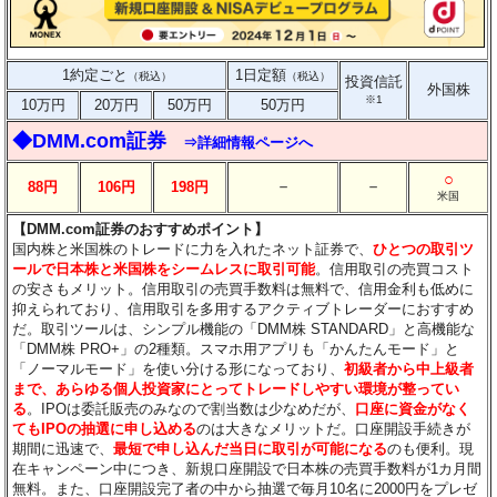
1約定ごと
1日定額
（税込）
（税込）
投資信託
外国株
※1
10万円
20万円
50万円
50万円
◆DMM.com証券
⇒詳細情報ページへ
○
－
－
88円
106円
198円
米国
【DMM.com証券のおすすめポイント】
国内株と米国株のトレードに力を入れたネット証券で、
ひとつの取引ツ
ールで日本株と米国株をシームレスに取引可能
。信用取引の売買コスト
の安さもメリット。信用取引の売買手数料は無料で、信用金利も低めに
抑えられており、信用取引を多用するアクティブトレーダーにおすすめ
だ。取引ツールは、シンプル機能の「DMM株 STANDARD」と高機能な
「DMM株 PRO+」の2種類。スマホ用アプリも「かんたんモード」と
「ノーマルモード」を使い分ける形になっており、
初級者から中上級者
まで、あらゆる個人投資家にとってトレードしやすい環境が整ってい
る
。IPOは委託販売のみなので割当数は少なめだが、
口座に資金がなく
てもIPOの抽選に申し込める
のは大きなメリットだ。口座開設手続きが
期間に迅速で、
最短で申し込んだ当日に取引が可能になる
のも便利。現
在キャンペーン中につき、新規口座開設で日本株の売買手数料が1カ月間
無料。また、口座開設完了者の中から抽選で毎月10名に2000円をプレゼ