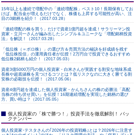
15年以上も連続で増配中の「連続増配株」ベスト10！長期保有してお
けば、配当金が増えるだけでなく、株価も上昇する可能性が高い、注
目の3銘柄を紹介！（2017.03.28）
「連続増配の株を買う」だけで資産1億円超を達成！サラリーマン投
資家・立川一さんが編み出したシンプル＆ユニークな「増配銘柄投資
法」を解説！（2017.03.28）
「低位株（＝ボロ株）」の選び方＆売買方法の秘訣を好成績を残す
「低位株投信」の運用責任者が伝授！2万円台で投資できるおすすめ
低位株2銘柄も紹介！（2017.05.03）
資産3億5000万円の個人投資家・白米さんが実践する割安な地味系成
長株や超底値株を見つけるコツとは？低リスクなのに大きく勝てる割
安株の必殺技を伝授！（2017.05.06）
資産4億円超を達成した個人投資家・かんちさんの株の必勝法「高配
当株の待ち伏せ買い」を伝授！16期連続増配を実現した銘柄の選び
方、買い時は？（2017.05.05）
個人投資家の「株で勝つ！」投資手法を徹底解剖！ バッ
クナンバー
個人投資家･テスタさんの｢2026年の投資戦略｣とは？2026年に注意す