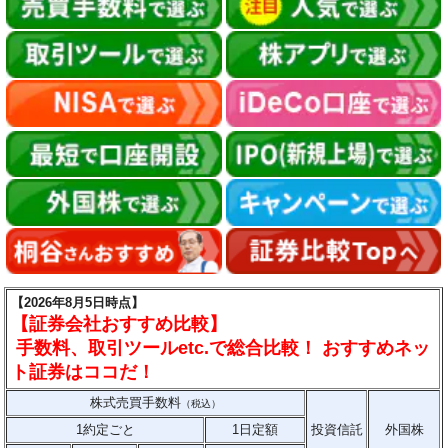
【2026年8月5日時点】
【証券会社おすすめ比較】
手数料、取引ツールetc.で総合比較！ おすすめネッ
ト証券はココだ！
株式売買手数料
（税込）
1約定ごと
1日定額
投資信託
外国株