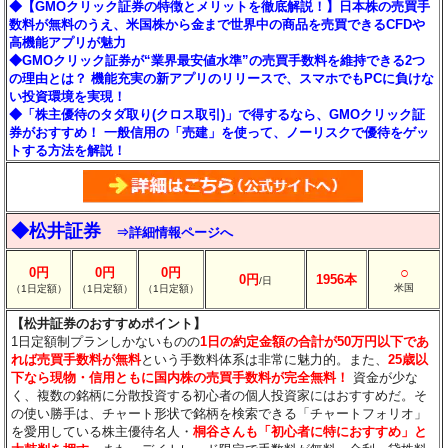
◆【GMOクリック証券の特徴とメリットを徹底解説！】日本株の売買手
数料が無料のうえ、米国株から金まで世界中の商品を売買できるCFDや
高機能アプリが魅力
◆GMOクリック証券が“業界最安値水準”の売買手数料を維持できる2つ
の理由とは？ 機能充実の新アプリのリリースで、スマホでもPCに負けな
い投資環境を実現！
◆「株主優待のタダ取り(クロス取引)」で得するなら、GMOクリック証
券がおすすめ！ 一般信用の「売建」を使って、ノーリスクで優待をゲッ
トする方法を解説！
◆松井証券
⇒詳細情報ページへ
○
0円
0円
0円
0円
1956本
/日
米国
（1日定額）
（1日定額）
（1日定額）
【松井証券のおすすめポイント】
1日定額制プランしかないものの
1日の約定金額の合計が50万円以下であ
れば売買手数料が無料
という手数料体系は非常に魅力的。また、
25歳以
下なら現物・信用ともに国内株の売買手数料が完全無料！
資金が少な
く、複数の銘柄に分散投資する初心者の個人投資家にはおすすめだ。そ
の使い勝手は、チャート形状で銘柄を検索できる「チャートフォリオ」
を愛用している株主優待名人・
桐谷さんも「初心者に特におすすめ」と