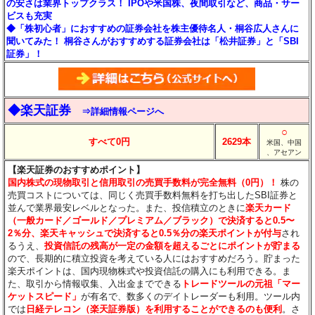
の安さは業界トップクラス！ IPOや米国株、夜間取引など、商品・サー
ビスも充実
◆「株初心者」におすすめの証券会社を株主優待名人・桐谷広人さんに
聞いてみた！ 桐谷さんがおすすめする証券会社は「松井証券」と「SBI
証券」！
◆楽天証券
⇒詳細情報ページへ
○
すべて0円
2629本
米国、中国
、アセアン
【楽天証券のおすすめポイント】
国内株式の現物取引と信用取引の売買手数料が完全無料（0円）！
株の
売買コストについては、同じく売買手数料無料を打ち出したSBI証券と
並んで業界最安レベルとなった。また、投信積立のときに
楽天カード
（一般カード／ゴールド／プレミアム／ブラック）で決済すると0.5〜
2％分
、楽天キャッシュで決済すると0.5％分
の楽天ポイントが付与
され
るうえ、
投資信託の残高が一定の金額を超えるごとにポイントが貯まる
ので、長期的に積立投資を考えている人にはおすすめだろう。貯まった
楽天ポイントは、国内現物株式や投資信託の購入にも利用できる。ま
た、取引から情報収集、入出金までできる
トレードツールの元祖「マー
ケットスピード」
が有名で、数多くのデイトレーダーも利用。ツール内
では
日経テレコン（楽天証券版）を利用することができるのも便利
。さ