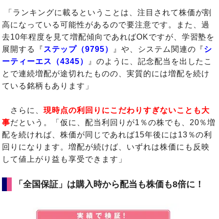
「ランキングに載るということは、注目されて株価が割
高になっている可能性があるので要注意です。また、過
去10年程度を見て増配傾向であればOKですが、学習塾を
展開する『
ステップ（9795）
』や、システム関連の『
シ
ーティーエス（4345）
』のように、記念配当を出したこ
とで連続増配が途切れたものの、実質的には増配を続け
ている銘柄もあります」
さらに、
現時点の利回りにこだわりすぎないことも大
事
だという。「仮に、配当利回りが1％の株でも、20％増
配を続ければ、株価が同じであれば15年後には13％の利
回りになります。増配が続けば、いずれは株価にも反映
して値上がり益も享受できます」
「全国保証」は購入時から配当も株価も8倍に！