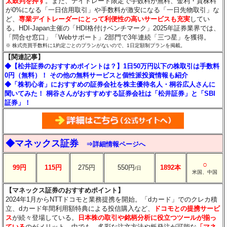
太鼓判を押す
。また、デイトレード限定で手数料が無料、金利・貸株料
が0%になる「一日信用取引」や手数料が激安になる「一日先物取引」な
ど、
専業デイトレーダーにとって利便性の高いサービスも充実
してい
る。HDI-Japan主催の「HDI格付けベンチマーク」2025年証券業界では、
「問合せ窓口」「Webサポート」2部門で3年連続「三つ星」を獲得。
※ 株式売買手数料に1約定ごとのプランがないので、1日定額制プランを掲載。
【関連記事】
◆【松井証券のおすすめポイントは？】1日50万円以下の株取引は手数料
0円（無料）！ その他の無料サービスと個性派投資情報も紹介
◆「株初心者」におすすめの証券会社を株主優待名人・桐谷広人さんに
聞いてみた！ 桐谷さんがおすすめする証券会社は「松井証券」と「SBI
証券」！
◆マネックス証券
⇒詳細情報ページへ
○
99円
115円
275円
550円
1892本
/日
米国、中国
【マネックス証券のおすすめポイント】
2024年1月からNTTドコモと業務提携を開始。「dカード」でのクレカ積
立、dカード年間利用額特典による投信購入など、
ドコモとの提携サービ
ス
が続々登場している。
日本株の取引や銘柄分析に役立つツールが揃っ
ている
のがメリット。中でも、多彩な注文方法や板発注が可能な
「マネ