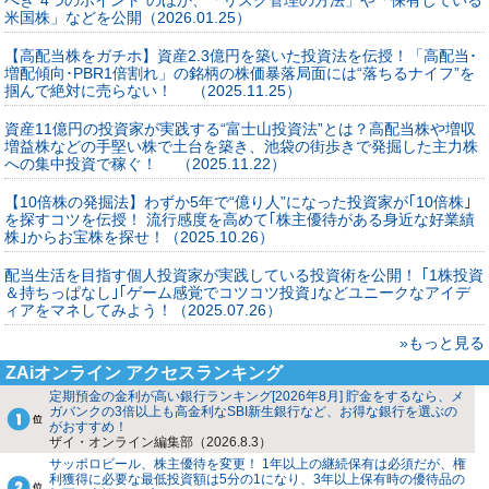
べき“4つのポイント”のほか、「リスク管理の方法」や「保有している
米国株」などを公開（2026.01.25）
【高配当株をガチホ】資産2.3億円を築いた投資法を伝授！「高配当･
増配傾向･PBR1倍割れ」の銘柄の株価暴落局面には“落ちるナイフ”を
掴んで絶対に売らない！ （2025.11.25）
資産11億円の投資家が実践する“富士山投資法”とは？高配当株や増収
増益株などの手堅い株で土台を築き、池袋の街歩きで発掘した主力株
への集中投資で稼ぐ！ （2025.11.22）
【10倍株の発掘法】わずか5年で“億り人”になった投資家が｢10倍株｣
を探すコツを伝授！ 流行感度を高めて｢株主優待がある身近な好業績
株｣からお宝株を探せ！（2025.10.26）
配当生活を目指す個人投資家が実践している投資術を公開！ ｢1株投資
＆持ちっぱなし｣｢ゲーム感覚でコツコツ投資｣などユニークなアイデ
ィアをマネしてみよう！（2025.07.26）
»もっと見る
ZAiオンライン アクセスランキング
定期預金の金利が高い銀行ランキング[2026年8月] 貯金をするなら、メ
ガバンクの3倍以上も高金利なSBI新生銀行など、お得な銀行を選ぶの
がおすすめ！
ザイ・オンライン編集部（2026.8.3）
サッポロビール、株主優待を変更！ 1年以上の継続保有は必須だが、権
利獲得に必要な最低投資額は5分の1になり、3年以上保有時の優待品の