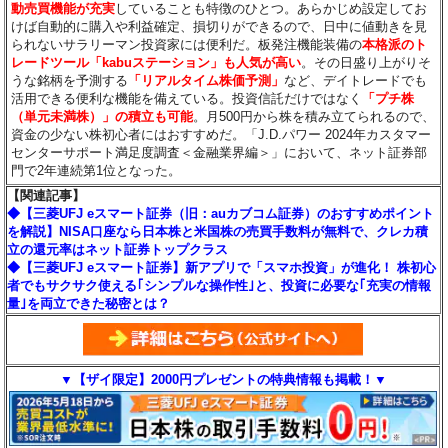
動売買機能が充実
していることも特徴のひとつ。あらかじめ設定してお
けば自動的に購入や利益確定、損切りができるので、日中に値動きを見
られないサラリーマン投資家には便利だ。板発注機能装備の
本格派のト
レードツール「kabuステーション」も人気が高い
。その日盛り上がりそ
うな銘柄を予測する
「リアルタイム株価予測」
など、デイトレードでも
活用できる便利な機能を備えている。投資信託だけではなく
「プチ株
（単元未満株）」の積立も可能
。月500円から株を積み立てられるので、
資金の少ない株初心者にはおすすめだ。「J.D.パワー 2024年カスタマー
センターサポート満足度調査＜金融業界編＞」において、ネット証券部
門で2年連続第1位となった。
【関連記事】
◆【三菱UFJ eスマート証券（旧：auカブコム証券）のおすすめポイント
を解説】NISA口座なら日本株と米国株の売買手数料が無料で、クレカ積
立の還元率はネット証券トップクラス
◆【三菱UFJ eスマート証券】新アプリで「スマホ投資」が進化！ 株初心
者でもサクサク使える｢シンプルな操作性｣と、投資に必要な｢充実の情報
量｣を両立できた秘密とは？
▼【ザイ限定】2000円プレゼントの特典情報も掲載！▼