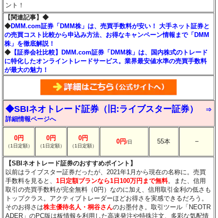
ント！
【関連記事】◆
◆
DMM.com証券「DMM株」は、売買手数料が安い！ 大手ネット証券と
の売買コスト比較から申込み方法、お得なキャンペーン情報まで「DMM
株」を徹底解説！
◆
【証券会社比較】DMM.com証券「DMM株」は、国内株式のトレード
に特化したオンライントレードサービス。業界最安値水準の売買手数料
が最大の魅力！
◆SBIネオトレード証券（旧:ライブスター証券）
⇒
詳細情報ページへ
0円
0円
0円
－
0円
55本
/
日
（1日定額）
（1日定額）
（1日定額）
【SBIネオトレード証券のおすすめポイント】
以前はライブスター証券だったが、2021年1月から現在の名称に。売買
手数料を見ると、
1日定額プランなら1日100万円まで無料
。また、信用
取引の売買手数料が完全無料（0円）なのに加え、信用取引金利の低さも
トップクラス。アクティブトレーダーほどお得さを実感できるだろう。
そのお得さは
株主優待名人・桐谷さん
のお墨付き。取引ツール「NEOTR
ADER」のPC版は板情報を利用した高速発注や特殊注文、多彩な気配情