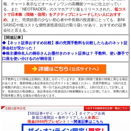
報、チャート表示などオールインワンの高機能ツールに仕上がってい
る。また「NEOTRADER」のスマホアプリ版もリリースされた。
低コス
トで日本株（現物・信用）をアクティブにトレードしたい人におすす
め
。また、売買頻度の少ない初心者や中長期の投資家にとっても、新NI
SA対応や低コストな個性派投資信託の取り扱いがあり、おすすめの証券
会社と言える。
【関連記事】
◆【ネット証券おすすめ比較】株の売買手数料を比較したらあのネット証
券会社が安かった！
◆株主優待名人の桐谷さんお墨付きのネット証券は？ 手数料、使い勝手で
口座を使い分けるのが桐谷流！
※手数料などの情報は定期的に見直しを行っていますが、更新の関係で最新の情報と異なる場合
があります。最新情報は各証券会社の公式サイトをご確認ください。売買手数料は、1回の注文
が複数の約定に分かれた場合、同一日であれば約定代金を合算し、1回の注文として計算しま
す。投資信託の取扱数は、各証券会社の投資信託の検索機能をもとに計測しており、実際の購入
可能本数と異なる場合が場合があります。
【SBI証券×ザイ・オンライン】タイアップ企画
新規口座開設＋条件クリアした人
全員に
現金2000円プレゼント！
⇒
関連記事はこちら