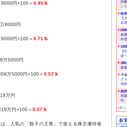
対
000円×100＝
0.95％
ン
松
【タ
JC
万8000円
DM
為替
000円×100＝
0.71％
件
SB
【Z
金へ
9万5000円
SB
新
9万5000円×100＝
0.57％
マ
クイ
20
岩
19万円
米
中
»ネ
19万円×100＝
0.57％
待は、人気の「餃子の王将」で使える株主優待食