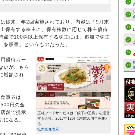
は従来、年2回実施されており、内容は「9月末
）以上保有する株主に、保有株数に応じて株主優待
時点で100株以上保有する株主には、追加で株主
）を贈呈」というものだった。
用優待カー
ないが、もら
に増額され
待食事券は
500円の金
は店舗で提示
王将フードサービスは「餃子の王将」を運営
する会社。2017年12月に創業50周年を迎え
引になる。
る。
拡大画像表示
9月30日時