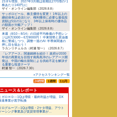
23.8％増加、2027年3月期は前期比27円増の｢1
株あたり140円｣に
ザイ・オンライン編集部（2026.8.8）
サッポロビール、株主優待を変更！ 1年以上の
継続保有は必須だが、権利獲得に必要な最低投
資額は5分の1になり、3年以上保有時の優待品
の額面が大幅アップ！
ザイ・オンライン編集部（2026.8.8）
来週（8/10～8/14）の日経平均株価の予想レン
ジは6万3000～6万9000円！ 中東情勢と原油価
格に警戒しつつ、調整一巡のAI･半導体関連の
押し目を狙おう！
ラカンリチェルカ（村瀬 智一）（2026.8.7）
「レアアース」関連銘柄を紹介！ 政府が2030
年頃の商業化を目指す南鳥島沖のレアアース開
発は、中国の輸出規制による供給不足を解決す
る重要な投資テーマ
村瀬 智一（2026.7.30）
»アクセスランキング一覧
ニュース＆レポート
ミガロＨＤ---1Qは増収・最終利益が増益、DX
推進事業が黒字転換
リログループ---1Qは増収・2ケタ増益、アウト
ソーシング事業及び賃貸管理事業が…