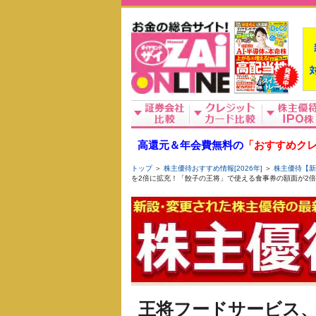
高還元＆年会費無料の
「おすすめクレ
トップ
＞
株主優待おすすめ情報[2026年]
＞
株主優待【新
を2倍に拡充！「餃子の王将」で使える食事券の額面が2倍に
王将フードサービス、