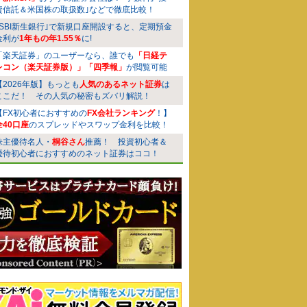
資信託＆米国株の取扱数｣などで徹底比較！
｢SBI新生銀行｣で新規口座開設すると、定期預金
金利が
1年もの年1.55％
に!
「楽天証券」のユーザーなら、誰でも
「日経テ
レコン（楽天証券版）」「四季報」
が閲覧可能
【2026年版】もっとも
人気のあるネット証券
は
ここだ！ その人気の秘密もズバリ解説！
【FX初心者におすすめの
FX会社ランキング
！】
全40口座
のスプレッドやスワップ金利を比較！
株主優待名人・
桐谷さん
推薦！ 投資初心者＆
優待初心者におすすめのネット証券はココ！