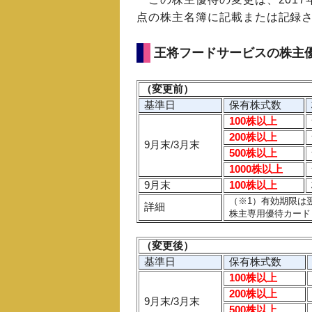
点の株主名簿に記載または記録
王将フードサービスの株主
（変更前）
基準日
保有株式数
100株以上
200株以上
9月末/3月末
500株
以上
1000株
以上
9月末
100株以上
（※1）有効期限は翌
詳細
株主専用優待カード
（変更後）
基準日
保有株式数
100株以上
200株以上
9月末/3月末
500株
以上