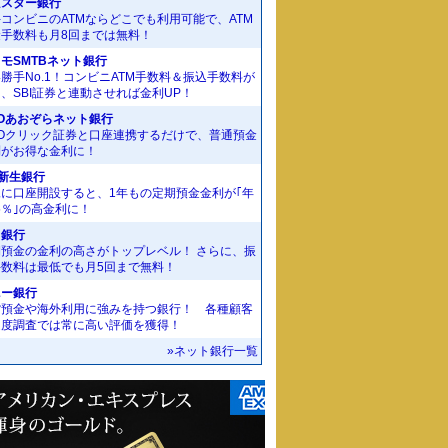
京スター銀行
コンビニのATMならどこでも利用可能で、ATM
金手数料も月8回までは無料！
モSMTBネット銀行
勝手No.1！コンビニATM手数料＆振込手数料が
、SBI証券と連動させれば金利UP！
Oあおぞらネット銀行
MOクリック証券と口座連携するだけで、普通預金
利がお得な金利に！
I新生銀行
規に口座開設すると、1年もの定期預金金利が｢年
55％｣の高金利に！
J銀行
期預金の金利の高さがトップレベル！ さらに、振
手数料は最低でも月5回まで無料！
ニー銀行
貨預金や海外利用に強みを持つ銀行！ 各種顧客
足度調査では常に高い評価を獲得！
»ネット銀行一覧