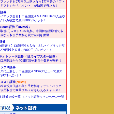
象ファンドを5万円以上購入なら1万円分の「ファ
ドギフト」か「ポイント」が抽選で当たる！
井証券
イアップ企画】口座開設＆MATSUI Bank入金や
Bクレカ積立で最大8000ptゲット！
M.com証券「DMM株」
取引(円→米ドル)が無料。米国株信用取引で条
達成なら取引手数料と買方金利を優遇
I証券
Ai限定！】口座開設＆入金・SBIハイブリッド預
2万円以上振替で2000円プレゼント！
Iネオトレード証券（旧:ライブスター証券）
規口座開設から40日間現物取引手数料が無料！
ネックス証券
ズに正解し、口座開設＆NISAデビューで最大
00ptプレゼント！
井コスモ証券
[NEW!]
国株や投資信託の取引手数料キャッシュバック
。信用取引で豪華グルメがもらえるチャンス！
ット証券比較一覧
»ネット証券キャンペーン一覧