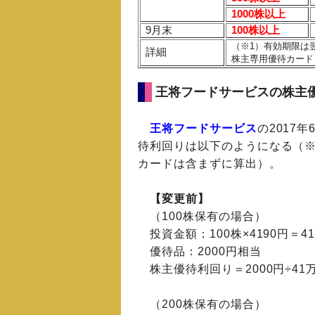
1000株
以上
9月末
100株以上
（※1）有効期限は翌
詳細
株主専用優待カード
王将フードサービスの株主
王将フードサービス
の2017
待利回りは以下のようになる（※
カードは含まずに算出）。
【変更前】
（100株保有の場合）
投資金額：100株×4190円＝41
優待品：2000円相当
株主優待利回り＝2000円÷41万9
（200株保有の場合）