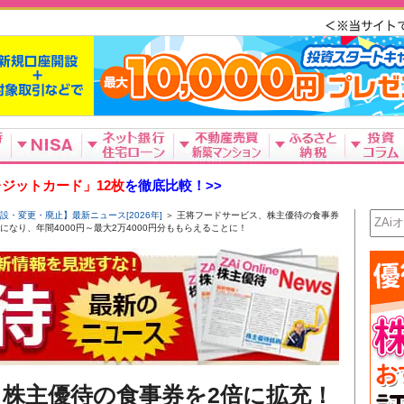
ジットカード」12枚
を徹底比較！>>
設・変更・廃止】最新ニュース[2026年]
＞ 王将フードサービス、株主優待の食事券
なり、年間4000円～最大2万4000円分ももらえることに！
株主優待の食事券を2倍に拡充！