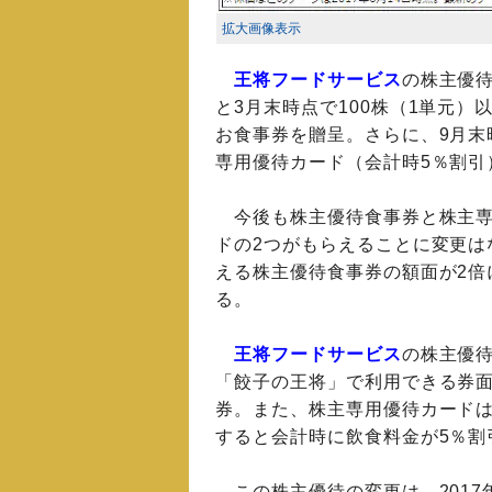
拡大画像表示
王将フードサービス
の株主優待
と3月末時点で100株（1単元
お食事券を贈呈。さらに、9月末
専用優待カード（会計時5％割引
今後も株主優待食事券と株主専
ドの2つがもらえることに変更は
える株主優待食事券の額面が2倍
る。
王将フードサービス
の株主優
「餃子の王将」で利用できる券面
券。また、株主専用優待カード
すると会計時に飲食料金が5％割
この株主優待の変更は、2017年