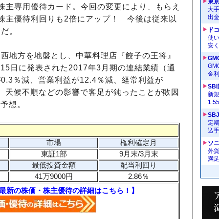
東
株主専用優待カード。今回の変更により、もらえ
大手
出
株主優待利回りも2倍にアップ！ 今後は従来以
ドコ
うだ。
使い
安く
関西地方を地盤とし、中華料理店『餃子の王将』
GM
G
月15日に発表された2017年3月期の連結業績（通
金
.3％減、営業利益が12.4％減、経常利益が
SB
％減。天候不順などの影響で客足が鈍ったことが敗因
新
1.
を予想。
SB
定
込
市場
権利確定月
ソ
外
東証1部
9月末/3月末
満
最低投資金額
配当利回り
41万9000円
2.86％
最新の株価・株主優待の詳細はこちら！】