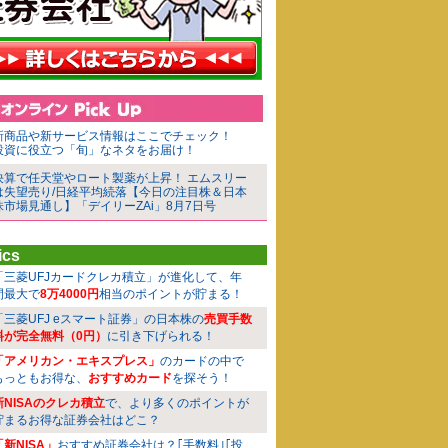
新商品や新サービス情報はここでチェック！
投資に役立つ「旬」なネタをお届け！
決算で任天堂やロート製薬が上昇！ エムスリー
は失望売り/日経平均続落【今日の注目株＆日本
株市場見通し】「デイリーZAi」8月7日号
ics
「三菱UFJカードクレカ積立」が進化して、年
間最大で
8万4000円
相当のポイントが貯まる！
「三菱UFJ eスマート証券」の日本株の
売買手数
料が完全無料（0円）
に引き下げられる！
「アメリカン・エキスプレス」
のカードの中で
もっともお得な、
おすすめカード
を探そう！
新NISAのクレカ積立
で、より多くのポイントが
貯まるお得な証券会社はどこ？
「新NISA」
おすすめ証券会社は？｢手数料｣｢投