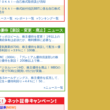
ＴＯＫＡＩ---自己株式取得及び消却
ＴＯＫＡＩ---株式給付信託BBTに係る自己株式
処分
ュース一覧
»レポート一覧
»ランキング一覧
主優待【新設・変更・廃止】ニュース
サッポロビール、株主優待を変更！ 1年以上の
継続保有は必須だが、権利獲得に必要な…
電気興業(6706)、株主優待を新設して配当＋優
待利回り＝3.9％に！ 100株…
MIC（300A）、｢プレミアム優待倶楽部｣の株
主優待を新設！ 200株以上で株…
デジタルハーツHD、株主優待を廃止！ MBOの
一環でTOB(公開買い付け)が実施…
QLSホールディングス、株主優待を拡充して、
配当＋優待利回り＝4.4％に！ 50…
»ニュース一覧
天証券
[NEW!]