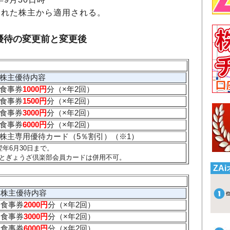
された株主から適用される。
優待の変更前と変更後
株主優待内容
食事券
1000円
分（×年2回）
食事券
1500円
分（×年2回）
食事券
3000円
分（×年2回）
食事券
6000円
分（×年2回）
株主専用優待カード（5％割引）
（※1）
年6月30日まで。
とぎょうざ倶楽部会員カードは併用不可。
ZA
株主優待内容
食事券
2000円
分（×年2回）
食事券
3000円
分（×年2回）
食事券
6000円
分（×年2回）