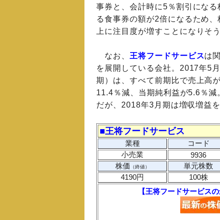
事券と、会計時に5％割引になる
る食事券の額が2倍になるため、
上に注目度が増すことになりそ
なお、
王将フードサービス
は
を展開している会社。2017年5
期）は、すべて前期比で売上高が0
11.4％減、当期純利益が5.6
だが、2018年3月期は増収増益
■王将フードサービス
業種
コード
小売業
9936
株価
単元株数
（終値）
4190円
100株
【王将フードサービスの