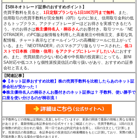
【SBIネオトレード証券のおすすめポイント】
売買手数料を見ると、
1日定額プランなら1日100万円まで無料
。また、
信用取引の売買手数料が完全無料（0円）なのに加え、信用取引金利の低
さもトップクラス。アクティブトレーダーほどお得さを実感できるだろ
う。そのお得さは
株主優待名人・桐谷さん
のお墨付き。取引ツール「NE
OTRADER」のPC版は板情報を利用した高速発注や特殊注文、多彩な気
配情報、チャート表示などオールインワンの高機能ツールに仕上がって
いる。また「NEOTRADER」のスマホアプリ版もリリースされた。
低コ
ストで日本株（現物・信用）をアクティブにトレードしたい人
におすす
め。また、売買頻度の少ない初心者や中長期の投資家にとっても、新NI
SA対応や低コストな個性派投資信託の取り扱いがあり、おすすめの証券
会社と言える。
【関連記事】
◆【ネット証券おすすめ比較】株の売買手数料を比較したらあのネット証
券会社が安かった！
◆株主優待名人の桐谷さんお墨付きのネット証券は？ 手数料、使い勝手で
口座を使い分けるのが桐谷流！
※手数料などの情報は定期的に見直しを行っていますが、更新の関係で最新の情報と異なる場合
があります。最新情報は各証券会社の公式サイトをご確認ください。売買手数料は、1回の注文
が複数の約定に分かれた場合、同一日であれば約定代金を合算し、1回の注文として計算しま
す。投資信託の取扱数は、各証券会社の投資信託の検索機能をもとに計測しており、実際の購入
可能本数と異なる場合が場合があります。