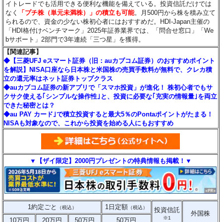
イトレードでも活用できる便利な機能を備えている。投資信託だけでは
なく
「プチ株（単元未満株）」の積立も可能
。月500円から株を積み立て
られるので、資金の少ない株初心者にはおすすめだ。HDI-Japan主催の
「HDI格付けベンチマーク」2025年証券業界では、「問合せ窓口」「We
bサポート」2部門で3年連続「三つ星」を獲得。
【関連記事】
◆【三菱UFJ eスマート証券（旧：auカブコム証券）のおすすめポイント
を解説】NISA口座なら日本株と米国株の売買手数料が無料で、クレカ積
立の還元率はネット証券トップクラス
◆auカブコム証券の新アプリで「スマホ投資」が進化！ 株初心者でもサ
クサク使える｢シンプルな操作性｣と、投資に必要な｢充実の情報量｣を両立
できた秘密とは？
◆au PAY カード｣で積立投資すると最大5％のPontaポイントがたまる！
NISAも対象なので、これから投資を始める人にもおすすめ
▼【ザイ限定】2000円プレゼントの特典情報も掲載！▼
1約定ごと
1日定額
（税込）
（税込）
投資信託
外国株
※1
10万円
20万円
50万円
50万円