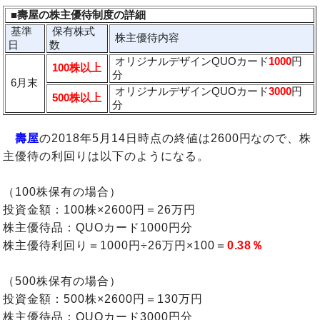
■壽屋の株主優待制度の詳細
基準
保有株式
株主優待内容
日
数
オリジナルデザインQUOカード
1000
円
100株以上
分
6月末
オリジナルデザインQUOカード
3000
円
500株以上
分
壽屋
の2018年5月14日時点の終値は2600円なので、株
主優待の利回りは以下のようになる。
（100株保有の場合）
投資金額：100株×2600円＝26万円
株主優待品：QUOカード1000円分
株主優待利回り＝1000円÷26万円×100＝
0.38％
（500株保有の場合）
投資金額：500株×2600円＝130万円
株主優待品：QUOカード3000円分