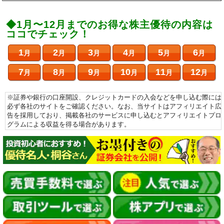
◆1月〜12月までのお得な株主優待の内容は
ココでチェック！
1
2
3
4
5
6
月
月
月
月
月
月
7
8
9
10
11
12
月
月
月
月
月
月
※証券や銀行の口座開設、クレジットカードの入会などを申し込む際には
必ず各社のサイトをご確認ください。なお、当サイトはアフィリエイト広
告を採用しており、掲載各社のサービスに申し込むとアフィリエイトプロ
グラムによる収益を得る場合があります。