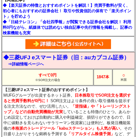
◆【楽天証券の特徴とおすすめポイントを解説！】売買手数料が安く、
初心者にもおすすめの証券会社！ 取引や投資信託の保有で「楽天ポイン
ト」を貯めよう
◆「日経テレコン」「会社四季報」が閲覧できる証券会社を解説！ 利用
料0円ながら、紙媒体では読めない独自記事や先行情報を掲載し、記事の
検索機能も充実
◆三菱UFJ eスマート証券（旧：auカブコム証券）
⇒詳細情報ページへ
○
すべて0円
1847本
米国
※SOR注文の場合
【三菱UFJ eスマート証券のおすすめポイント】
MUFGグループが出資するネット証券。
日本株取引でSOR注文を選択す
ると売買手数料が0円に！
SOR注文はより条件の良い取引価格を提示す
る注文方法なので、ぜひ活用したい。
「逆指値」や「トレーリングスト
ップ」などの自動売買機能が充実
していることも特徴のひとつ。あらか
じめ設定しておけば自動的に購入や利益確定、損切りができるので、日
中に値動きを見られないサラリーマン投資家には便利だ。板発注機能装
備の
本格派のトレードツール「kabuステーション」も人気が高い
。その
日盛り上がりそうな銘柄を予測する
「リアルタイム株価予測」
など、デ