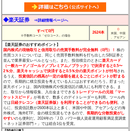
◆楽天証券
⇒詳細情報ページへ
○
すべて0円
2624本
米国、中国
※手数料コース「ゼロコース」の場合
、アセアン
【楽天証券のおすすめポイント】
国内株式の現物取引と信用取引の売買手数料が完全無料（0円）！
株の
売買コストについては、同じく売買手数料無料を打ち出したSBI証券と
並んで業界最安レベルとなった。また、投信積立のときに
楽天カード
（一般カード／ゴールド／プレミアム／ブラック）で決済すると0.5〜
2％分
、楽天キャッシュで決済すると0.5％分
の楽天ポイントが付与
され
るうえ、
投資信託の残高が一定の金額を超えるごとにポイントが貯まる
ので、長期的に積立投資を考えている人にはおすすめだろう。貯まった
楽天ポイントは、国内現物株式や投資信託の購入にも利用できる。ま
た、取引から情報収集、入出金までできる
トレードツールの元祖「マー
ケットスピード」
が有名で、数多くのデイトレーダーも利用。ツール内
では
日経テレコン（楽天証券版）を利用することができるのも便利
。さ
らに、投資信託数が2600本以上と多く、米国や中国、アセアンなどの海
外株式、海外ETF、金の積立投資もできるので、
長期的な分散投資がし
やすい
のも便利だ。2024年の「J.D. パワー個人資産運用顧客満足度調査
＜ネット証券部門＞」では総合1位を受賞。
【関連記事】