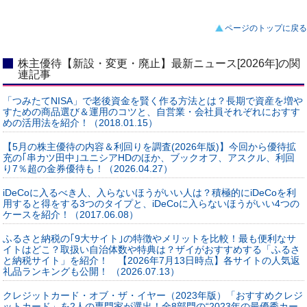
ページのトップに戻る
株主優待【新設・変更・廃止】最新ニュース[2026年]の関
連記事
「つみたてNISA」で老後資金を賢く作る方法とは？長期で資産を増や
すための商品選び＆運用のコツと、自営業・会社員それぞれにおすす
めの活用法を紹介！（2018.01.15）
【5月の株主優待の内容＆利回りを調査(2026年版)】今回から優待拡
充の｢串カツ田中｣ユニシアHDのほか、ブックオフ、アスクル、利回
り7％超の金券優待も！（2026.04.27）
iDeCoに入るべき人、入らないほうがいい人は？積極的にiDeCoを利
用すると得をする3つのタイプと、iDeCoに入らないほうがいい4つの
ケースを紹介！（2017.06.08）
ふるさと納税の｢9大サイト｣の特徴やメリットを比較！最も便利なサ
イトはどこ？取扱い自治体数や特典は？ザイがおすすめする「ふるさ
と納税サイト」を紹介！ 【2026年7月13日時点】各サイトの人気返
礼品ランキングも公開！ （2026.07.13）
クレジットカード・オブ・ザ・イヤー（2023年版）「おすすめクレジ
ットカード」を2人の専門家が選出！全8部門の“2023年の最優秀カー