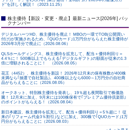
ド”を詳しく解説！（2023.11.25）
株主優待【新設・変更・廃止】最新ニュース[2026年] バッ
クナンバー
デジタルハーツHD、株主優待を廃止！ MBOの一環でTOB(公開買い
付け)が実施されるため、｢QUOカード｣1万円分がもらえた株主優待が
2026年3月分で廃止に（2026.08.06）
QLSホールディングス、株主優待を拡充して、配当＋優待利回り＝
4.4％に！ 500株以上でもらえる｢デジタルギフト｣の額面が従来の1.3
倍に増額されることに！ （2026.08.05）
花王（4452）、株主優待を新設！ 2026年12月末の保有株数が400株
未満なら｢抽選で自社製品｣、400株以上なら6000～1万円分の自社商
品がもらえることに（2026.08.05）
オークネット、特別株主優待を発表し、19％超も夜間取引で株価急
騰！ 12月末に加え、9月末には100株保有で｢プレミアム優待倶楽部｣
のポイントがもらえる！（2026.08.04）
新日本建設、株主優待を拡充して、配当＋優待利回り＝5％超に！ 従
来の｢リフォーム代金3％割引｣などに加え、300株で｢QUOカード｣1万
円分がもらえることに（2026.08.03）
»もっと見る