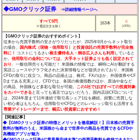
◆GMOクリック証券
⇒詳細情報ページへ
○
すべて0円
163本
（CFD）
※電話注文を除く
【GMOクリック証券のおすすめポイント】
従来から売買手数料の安さがウリだったが、2025年9月からネット取引
の場合、
国内株式（現物・信用取引）と投資信託の売買手数料が完全無
料に！
コストにうるさい
株主優待名人・桐谷広人さんも利用
していると
か。
信用取引の金利については、大手ネット証券よりも低く設定されて
おり
、一般信用売りも可能だ！ 米国株の情報では、瞬時にAIが翻訳する
英語ニュースやグラフ化された決算情報などが提供されており、米国株
CFDの取引に役立つ。商品の品揃えは、株式、FXのほか、外国債券やCF
Dまである充実ぶり。CFDでは、各国の株価指数のほか、原油や金など
の商品、外国株など多彩な取引が可能。
この1社でほぼすべての投資対象
をカバーできる
と言っても過言ではないだろう。国内店頭CFDについて
は、2024年度まで11年連続で取引高シェア1位を継続。頻繁に売買しな
い初心者はもちろん、信用取引やCFDなどのレバレッジ取引も活用する
専業デイトレーダーまで、幅広い投資家におすすめ！
【関連記事】
◆【GMOクリック証券の特徴とメリットを徹底解説！】日本株の売買手
数料が無料のうえ、米国株から金まで世界中の商品を売買できるCFDや
高機能アプリが魅力
◆GMOクリック証券が“業界最安値水準”の売買手数料を維持できる2つ