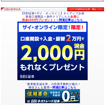
【SBI証券×ザイ・オンライン】タイアップ企画
新規口座開設＋条件クリアした人
全員に
現金2000円プレゼント！
⇒
関連記事はこちら
「業界最安値水準」の売買手数料が魅力！
桐谷さんも愛用⇒
関連記事はこちら