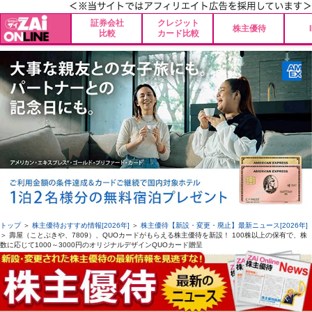
証券会社
クレジット
株主優待
比較
カード比較
トップ
＞
株主優待おすすめ情報[2026年]
＞
株主優待【新設・変更・廃止】最新ニュース[2026年]
＞ 壽屋（ことぶきや、7809）、QUOカードがもらえる株主優待を新設！ 100株以上の保有で、株
数に応じて1000～3000円のオリジナルデザインQUOカード贈呈