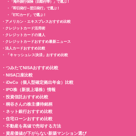
・
「海外旅行保険（自動付帯）」で選ぶ！
・
「即日発行～翌日発行」で選ぶ！
・
「ETCカード」で選ぶ！
・
アメリカン・エキスプレスおすすめ比較
・
クレジットカード活用術
・
クレジットカードの達人
・
クレジットカードおすすめ最新ニュース
・
法人カードおすすめ比較
・
「キャッシュレス決済」おすすめ比較
・
つみたてNISAおすすめ比較
・
NISA口座比較
・
iDeCo（個人型確定拠出年金）比較
・
IPO株（新規上場株）情報
・
投資信託おすすめ比較
・
桐谷さんの株主優待銘柄
・
ネット銀行おすすめ比較
・
住宅ローンおすすめ比較
・
不動産を高値で売却する方法
・
資産価値が下がらない新築マンション選び