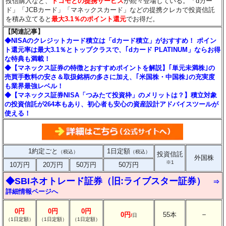
投信購入など、
ドコモとの提携サービス
が続々登場している。「dカー
ド」「JCBカード」「マネックスカード」などの提携クレカで投資信託
を積み立てると
最大3.1％のポイント還元
でお得だ。
【関連記事】
◆NISAのクレジットカード積立は「dカード積立」がおすすめ！ ポイン
ト還元率は最大3.1％とトップクラスで、｢dカード PLATINUM」ならお得
な特典も満載！
◆【マネックス証券の特徴とおすすめポイントを解説】｢単元未満株｣の
売買手数料の安さ＆取扱銘柄の多さに加え、｢米国株・中国株｣の充実度
も業界最強レベル！
◆【マネックス証券NISA「つみたて投資枠」のメリットは？】積立対象
の投資信託が264本もあり、初心者も安心の資産設計アドバイスツールが
使える！
1約定ごと
1日定額
（税込）
（税込）
投資信託
外国株
※1
10万円
20万円
50万円
50万円
◆SBIネオトレード証券（旧:ライブスター証券）
⇒
詳細情報ページへ
0円
0円
0円
－
0円
55本
/
日
（1日定額）
（1日定額）
（1日定額）