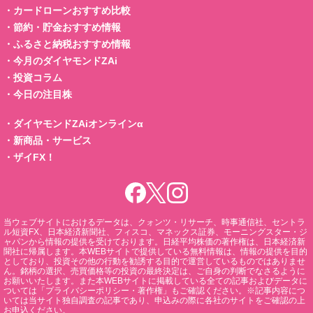
・
カードローンおすすめ比較
・
節約・貯金おすすめ情報
・
ふるさと納税おすすめ情報
・
今月のダイヤモンドZAi
・
投資コラム
・
今日の注目株
・
ダイヤモンドZAiオンラインα
・
新商品・サービス
・
ザイFX！
当ウェブサイトにおけるデータは、クォンツ・リサーチ、時事通信社、セントラ
ル短資FX、日本経済新聞社、フィスコ、マネックス証券、モーニングスター・ジ
ャパンから情報の提供を受けております。日経平均株価の著作権は、日本経済新
聞社に帰属します。本WEBサイトで提供している無料情報は、情報の提供を目的
としており、投資その他の行動を勧誘する目的で運営しているものではありませ
ん。銘柄の選択、売買価格等の投資の最終決定は、ご自身の判断でなさるように
お願いいたします。また本WEBサイトに掲載している全ての記事およびデータに
ついては「プライバシーポリシー・著作権」もご確認ください。※記事内容につ
いては当サイト独自調査の記事であり、申込みの際に各社のサイトをご確認の上
お申込ください。