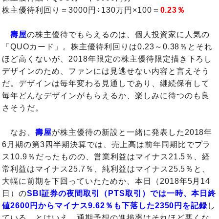
株主優待利回り＝3000円÷130万円×100＝
0.23％
壽屋
の株主優待でもらえるのは、個人投資家に人気の
「QUOカード」。株主優待利回りは0.23～0.38％とそれ
ほど高くないが、2018年限定の株主優待限定描き下ろし
デザインのため、ファンには見逃せない内容と言えそう
だ。デザインは毎年変わる見通しであり、継続保有して
毎年どんなデザインがもらえるか、楽しみに待つのも良
さそうだ。
なお、
壽屋
が株主優待の新設と一緒に発表した2018年
6月期の第3四半期決算では、売上高は前年同期比でプラ
ス10.9％だったものの、営業利益はマイナス21.5％、経
常利益はマイナス25.7％、純利益はマイナス25.5％と、
大幅に前期を下回っていたためか、本日（2018年5月14
日）の
SBI証券の夜間取引（PTS取引）では一時、本日終
値2600円からマイナス9.62％も下落した2350円を記録
し
ている。とはいえ、通期予想の進捗率はそれほど悪くな