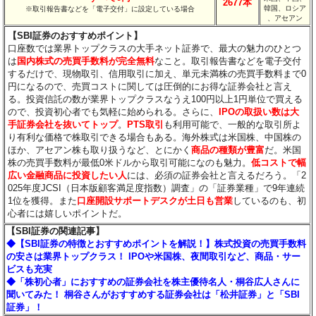
2677本
韓国、ロシア
※取引報告書などを「電子交付」に設定している場合
、アセアン
【SBI証券のおすすめポイント】
口座数では業界トップクラスの大手ネット証券で、最大の魅力のひとつ
は
国内株式の売買手数料が完全無料
なこと。取引報告書などを電子交付
するだけで、現物取引、信用取引に加え、単元未満株の売買手数料まで0
円になるので、売買コストに関しては圧倒的にお得な証券会社と言え
る。投資信託の数が業界トップクラスなうえ100円以上1円単位で買える
ので、投資初心者でも気軽に始められる。さらに、
IPOの取扱い数は大
手証券会社を抜いてトップ
。
PTS取引
も利用可能で、一般的な取引所よ
り有利な価格で株取引できる場合もある。海外株式は米国株、中国株の
ほか、アセアン株も取り扱うなど、とにかく
商品の種類が豊富
だ。米国
株の売買手数料が最低0米ドルから取引可能になのも魅力。
低コストで幅
広い金融商品に投資したい人
には、必須の証券会社と言えるだろう。「2
025年度JCSI（日本版顧客満足度指数）調査」の「証券業種」で9年連続
1位を獲得。また
口座開設サポートデスクが土日も営業
しているのも、初
心者には嬉しいポイントだ。
【SBI証券の関連記事】
◆【SBI証券の特徴とおすすめポイントを解説！】株式投資の売買手数料
の安さは業界トップクラス！ IPOや米国株、夜間取引など、商品・サー
ビスも充実
◆「株初心者」におすすめの証券会社を株主優待名人・桐谷広人さんに
聞いてみた！ 桐谷さんがおすすめする証券会社は「松井証券」と「SBI
証券」！