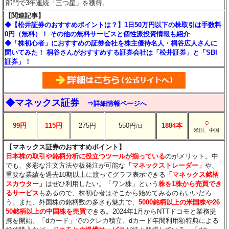
部門で3年連続「三つ星」を獲得。
【関連記事】
◆【松井証券のおすすめポイントは？】1日50万円以下の株取引は手数料
0円（無料）！ その他の無料サービスと個性派投資情報も紹介
◆「株初心者」におすすめの証券会社を株主優待名人・桐谷広人さんに
聞いてみた！ 桐谷さんがおすすめする証券会社は「松井証券」と「SBI
証券」！
◆マネックス証券
⇒詳細情報ページへ
○
99円
115円
275円
550円
1884本
/日
米国、中国
【マネックス証券のおすすめポイント】
日本株の取引や銘柄分析に役立つツールが揃っている
のがメリット。中
でも、多彩な注文方法や板発注が可能な
「マネックストレーダー」
や、
重要な業績を過去10期以上に渡ってグラフ表示できる
「マネックス銘柄
スカウター」
はぜひ利用したい。「ワン株」という
株を1株から売買でき
るサービス
もあるので、株初心者はそこから始めてみるのもいいだろ
う。また、外国株の銘柄数の多さも魅力で、
5000銘柄以上の米国株や26
50銘柄以上の中国株を売買
できる。2024年1月からNTTドコモと業務提
携を開始。「dカード」でのクレカ積立、dカード年間利用額特典による