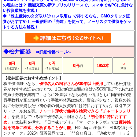
の理由とは？ 機能充実の新アプリのリリースで、スマホでもPCに負けな
い投資環境を実現！
◆「株主優待のタダ取り(クロス取引)」で得するなら、GMOクリック証
券がおすすめ！ 一般信用の「売建」を使って、ノーリスクで優待をゲッ
トする方法を解説！
◆松井証券
⇒詳細情報ページへ
○
0円
0円
0円
0円
1953本
/日
米国
（1日定額）
（1日定額）
（1日定額）
【松井証券のおすすめポイント】
株主優待狙いなら、
優待名人の桐谷さんが30年以上愛用
している松井証
券がおすすめ証券のひとつ。1日の約定金額の合計が50万円以下であれば
売買手数料が無料で、さらに25歳以下なら現物・信用ともに国内株の売
買手数料が完全無料という手数料体系は魅力。資金が少なく、複数の銘
柄に分散投資したい初心者の個人投資家には特におすすめだ。取引アプ
リ・ツールお充実。
チャート形状で銘柄を検索できる「チャートフォリ
オ」
を愛用している株主優待名人・桐谷さんも
「初心者に特におすす
め」
と太鼓判を押す。「日本株アプリ」「マーケットラボ」では
優待銘
柄を簡単に検索、分析することが可能
。HDI-Japan主催の「HDI格付けベ
ンチマーク」2025年証券業界では、「問合せ窓口」「Webサポート」2