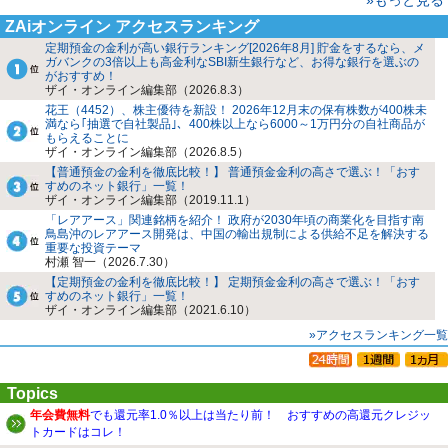
ZAiオンライン アクセスランキング
定期預金の金利が高い銀行ランキング[2026年8月] 貯金をするなら、メ
ガバンクの3倍以上も高金利なSBI新生銀行など、お得な銀行を選ぶの
がおすすめ！
ザイ・オンライン編集部（2026.8.3）
花王（4452）、株主優待を新設！ 2026年12月末の保有株数が400株未
満なら｢抽選で自社製品｣、400株以上なら6000～1万円分の自社商品が
もらえることに
ザイ・オンライン編集部（2026.8.5）
【普通預金の金利を徹底比較！】 普通預金金利の高さで選ぶ！「おす
すめのネット銀行」一覧！
ザイ・オンライン編集部（2019.11.1）
「レアアース」関連銘柄を紹介！ 政府が2030年頃の商業化を目指す南
鳥島沖のレアアース開発は、中国の輸出規制による供給不足を解決する
重要な投資テーマ
村瀬 智一（2026.7.30）
【定期預金の金利を徹底比較！】 定期預金金利の高さで選ぶ！「おす
すめのネット銀行」一覧！
ザイ・オンライン編集部（2021.6.10）
»アクセスランキング一覧
Topics
年会費無料
でも還元率1.0％以上は当たり前！ おすすめの高還元クレジッ
トカードはコレ！