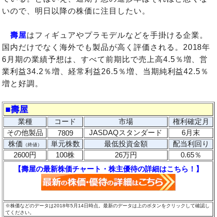
いので、明日以降の株価に注目したい。
壽屋
はフィギュアやプラモデルなどを手掛ける企業。
国内だけでなく海外でも製品が高く評価される。2018年
6月期の業績予想は、すべて前期比で売上高4.5％増、営
業利益34.2％増、経常利益26.5％増、当期純利益42.5％
増と好調。
■壽屋
業種
コード
市場
権利確定月
その他製品
JASDAQスタンダード
6月末
7809
株価
単元株数
最低投資金額
配当利回り
（終値）
2600円
100株
26万円
0.65％
【壽屋の最新株価チャート・株主優待の詳細はこちら！】
※株価などのデータは2018年5月14日時点。最新のデータは上のボタンをクリックして確認し
てください。