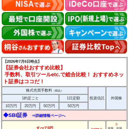
【2026年7月6日時点】
【証券会社おすすめ比較】
手数料、取引ツールetc.で総合比較！ おすすめネッ
ト証券はココだ！
株式売買手数料
（税込）
1約定ごと
1日定額
投資信託
外国株
10万円
20万円
50万円
50万円
◆SBI証券
⇒詳細情報ページへ
○
すべて0円
米国、中国、