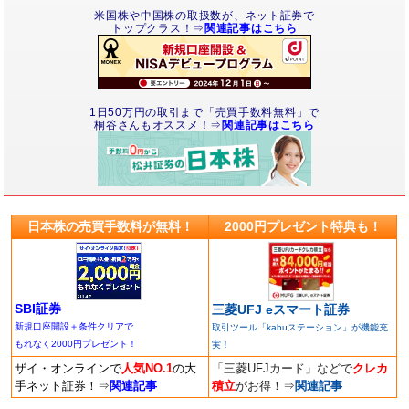
米国株や中国株の取扱数が、ネット証券で
トップクラス！⇒
関連記事はこちら
1日50万円の取引まで「売買手数料無料」で
桐谷さんもオススメ！⇒
関連記事はこちら
日本株の売買手数料が無料！
2000円プレゼント特典も！
SBI証券
三菱UFJ eスマート証券
新規口座開設＋条件クリアで
取引ツール「kabuステーション」が機能充
もれなく2000円プレゼント！
実！
ザイ・オンラインで
人気NO.1
の大
「三菱UFJカード」などで
クレカ
手ネット証券！
⇒
関連記事
積立
がお得！
⇒
関連記事