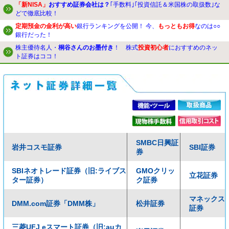
「新NISA」
おすすめ証券会社は？
｢手数料｣｢投資信託＆米国株の取扱数｣な
どで徹底比較！
定期預金の金利が高い
銀行ランキングを公開！ 今、
もっともお得
なのは○○
銀行だった！
株主優待名人・
桐谷さんのお墨付き
！ 株式
投資初心者
におすすめのネッ
ト証券はココ！
SMBC日興証
岩井コスモ証券
SBI証券
券
SBIネオトレード証券（旧:ライブス
GMOクリッ
立花証券
ター証券）
ク証券
マネックス
DMM.com証券「DMM株」
松井証券
証券
三菱UFJ eスマート証券（旧:auカ