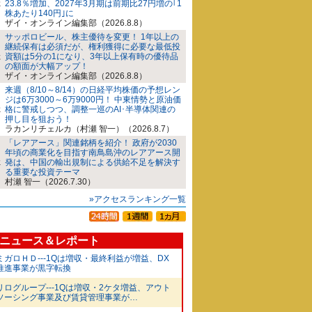
23.8％増加、2027年3月期は前期比27円増の｢1
株あたり140円｣に
ザイ・オンライン編集部（2026.8.8）
サッポロビール、株主優待を変更！ 1年以上の
継続保有は必須だが、権利獲得に必要な最低投
資額は5分の1になり、3年以上保有時の優待品
の額面が大幅アップ！
ザイ・オンライン編集部（2026.8.8）
来週（8/10～8/14）の日経平均株価の予想レン
ジは6万3000～6万9000円！ 中東情勢と原油価
格に警戒しつつ、調整一巡のAI･半導体関連の
押し目を狙おう！
ラカンリチェルカ（村瀬 智一）（2026.8.7）
「レアアース」関連銘柄を紹介！ 政府が2030
年頃の商業化を目指す南鳥島沖のレアアース開
発は、中国の輸出規制による供給不足を解決す
る重要な投資テーマ
村瀬 智一（2026.7.30）
»アクセスランキング一覧
ニュース＆レポート
ミガロＨＤ---1Qは増収・最終利益が増益、DX
推進事業が黒字転換
リログループ---1Qは増収・2ケタ増益、アウト
ソーシング事業及び賃貸管理事業が…