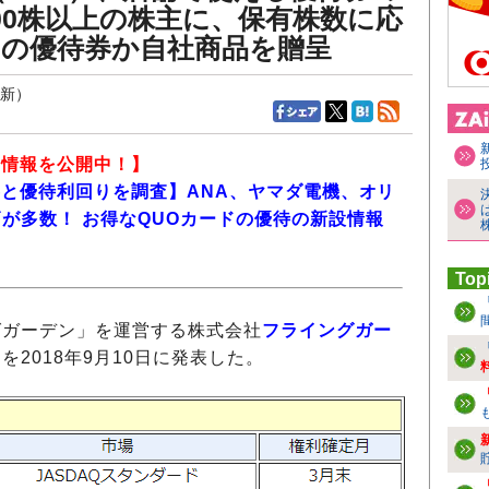
00株以上の株主に、保有株数に応
00円の優待券か自社商品を贈呈
更新）
新情報を公開中！】
内容と優待利回りを調査】ANA、ヤマダ電機、オリ
が多数！ お得なQUOカードの優待の新設情報
Top
ガーデン」を運営する株式会社
フライングガー
2018年9月10日に発表した。