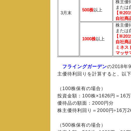
株主優
または
500株
以上
3月末
【※20
自社商
株主優
または
【※20
1000株
以上
自社商
ミネス
マッサ
フライングガーデン
の2018
主優待利回りを計算すると、以
（100株保有の場合）
投資金額：100株×1626円＝16万
優待品の額面：2000円分
株主優待利回り＝2000円÷16万26
（500株保有の場合）