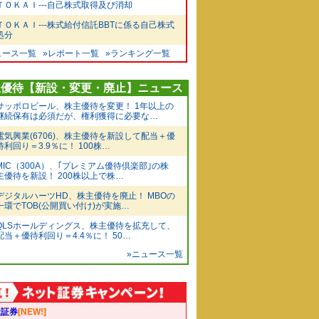
ＴＯＫＡＩ---自己株式取得及び消却
ＴＯＫＡＩ---株式給付信託BBTに係る自己株式
処分
ュース一覧
»レポート一覧
»ランキング一覧
主優待【新設・変更・廃止】ニュース
サッポロビール、株主優待を変更！ 1年以上の
継続保有は必須だが、権利獲得に必要な…
電気興業(6706)、株主優待を新設して配当＋優
待利回り＝3.9％に！ 100株…
MIC（300A）、｢プレミアム優待倶楽部｣の株
主優待を新設！ 200株以上で株…
デジタルハーツHD、株主優待を廃止！ MBOの
一環でTOB(公開買い付け)が実施…
QLSホールディングス、株主優待を拡充して、
配当＋優待利回り＝4.4％に！ 50…
»ニュース一覧
天証券
[NEW!]