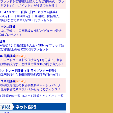
象ファンドを5万円以上購入なら1万円分の「ファ
ドギフト」か「ポイント」が抽選で当たる！
UFJ eスマート証券（旧:auカブコム証券）
ai限定】＋【期間限定】口座開設、投信購入、
SA開設などで最大1万2000円プレゼント！
ネックス証券
ズに正解し、口座開設＆NISAデビューで最大
00ptプレゼント！
I証券
Ai限定！】口座開設＆入金・SBIハイブリッド預
2万円以上振替で2000円プレゼント！
BC日興証券
[NEW!]
ダイレクトコース】投信積立を1万円以上、新規
たは増額設定すると抽選で最大10万円が当たる！
Iネオトレード証券（旧:ライブスター証券）
規口座開設から40日間現物取引手数料が無料！
井コスモ証券
[NEW!]
国株や投資信託の取引手数料キャッシュバック
。信用取引で豪華グルメがもらえるチャンス！
ット証券比較一覧
»ネット証券キャンペーン一覧