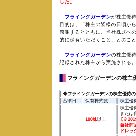
した。
フライングガーデン
が株主優
目的は、「株主の皆様の日頃か
感謝するとともに、当社株式へ
的に保有いただくこと」とのこ
フライングガーデン
の株主優待
記録された株主から実施される
フライングガーデンの株主
◆フライングガーデンの株主優待の
基準日
保有株式数
株主優
株主優
または
100株
以上
【※20
自社商
ドレッシ