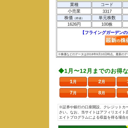
業種
コード
小売業
3317
株価
単元株数
（終値）
1626円
100株
【フライングガーデンの
※株価などのデータは2018年9月10日時点。最新
◆1月〜12月までのお得
1
2
月
月
7
8
月
月
※証券や銀行の口座開設、クレジットカ
さい。なお、当サイトはアフィリエイト
エイトプログラムによる収益を得る場合