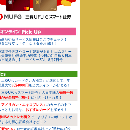
新商品や新サービス情報はここでチェック！
投資に役立つ「旬」なネタをお届け！
決算で任天堂やロート製薬が上昇！ エムスリー
は失望売り/日経平均続落【今日の注目株＆日本
株市場見通し】「デイリーZAi」8月7日号
ics
「三菱UFJカードクレカ積立」が進化して、年
間最大で
8万4000円
相当のポイントが貯まる！
「三菱UFJ eスマート証券」の日本株の
売買手数
料が完全無料（0円）
に引き下げられる！
「アメリカン・エキスプレス」
のカードの中で
もっともお得な、
おすすめカード
を探そう！
新NISAのクレカ積立
で、より多くのポイントが
貯まるお得な証券会社はどこ？
「新NISA」
おすすめ証券会社は？｢手数料｣｢投