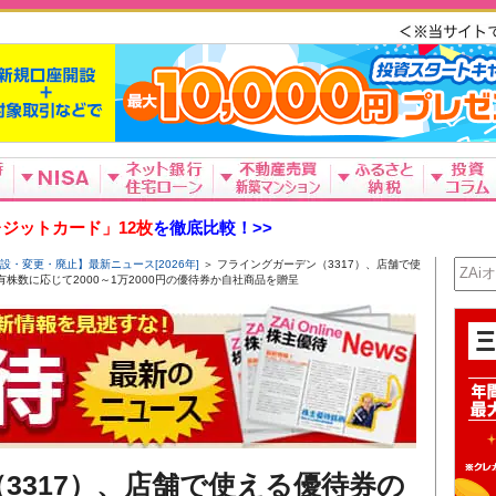
ジットカード」12枚
を徹底比較！>>
設・変更・廃止】最新ニュース[2026年]
＞ フライングガーデン（3317）、店舗で使
株数に応じて2000～1万2000円の優待券か自社商品を贈呈
3317）、店舗で使える優待券の