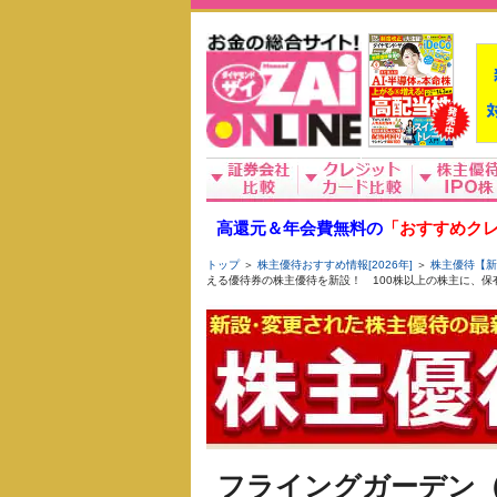
高還元＆年会費無料の
「おすすめクレ
トップ
＞
株主優待おすすめ情報[2026年]
＞
株主優待【新
える優待券の株主優待を新設！ 100株以上の株主に、保有
フライングガーデン（