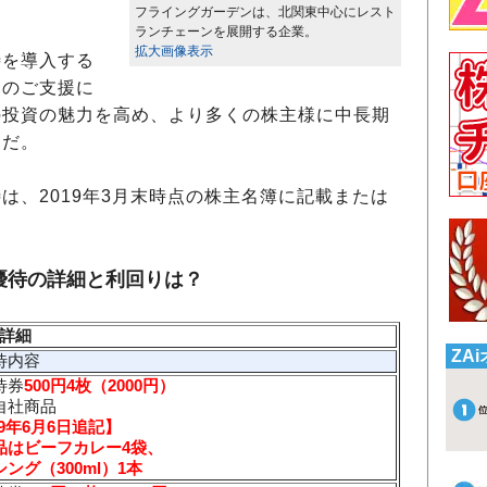
フライングガーデンは、北関東中心にレスト
ランチェーンを展開する企業。
拡大画像表示
待を導入する
らのご支援に
の投資の魅力を高め、より多くの株主様に中長期
とだ。
は、2019年3月末時点の株主名簿に記載または
。
優待の詳細と利回りは？
詳細
ZA
待内容
待券
500円4枚（2000円）
自社商品
19年6月6日追記】
品はビーフカレー4袋、
ング（300ml）1本