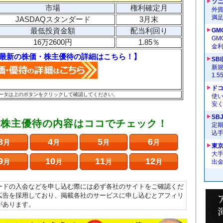
ソ
市場
権利確定月
外
満
JASDAQスタンダード
3月末
最低投資金額
配当利回り
GM
G
16万2600円
1.85％
金
最新の株価・株主優待の詳細はこちら！】
SB
新
1.
ドコ
のデータは上のボタンをクリックして確認してください。
使い
安く
SB
な株主優待の内容はココでチェック！
定
込
3
4
5
6
月
月
月
月
東
大手
9
10
11
12
月
月
月
月
出
ードの入会などを申し込む際には必ず各社のサイトをご確認くだ
広告を採用しており、掲載各社のサービスに申し込むとアフィリ
があります。