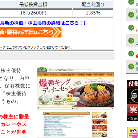
る株主優待
となり、内容
に、保有株数に
る『株主優待
いうもの。
末の株主に贈呈
。カレーやス
ることが判明