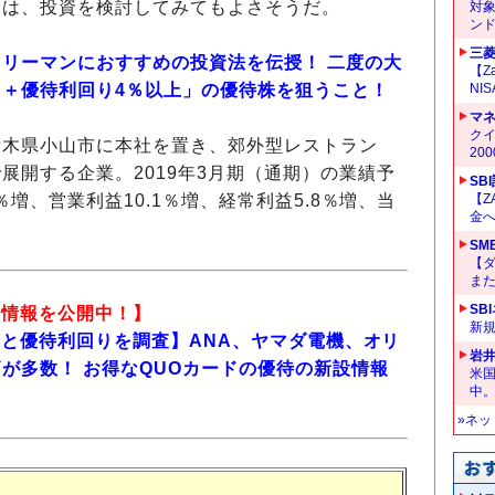
人は、投資を検討してみてもよさそうだ。
対
ン
三菱
リーマンにおすすめの投資法を伝授！ 二度の大
【Z
＋優待利回り4％以上」の優待株を狙うこと！
NI
マ
クイ
栃木県小山市に本社を置き、郊外型レストラン
20
で展開
する企業。
2019年3月期（通期）の業績予
SB
％増、営業利益10.1％増、経常利益5.8％増、当
【Z
金へ
SM
【
ま
SB
新情報を公開中！】
新
内容と優待利回りを調査】ANA、ヤマダ電機、オリ
岩
が多数！ お得なQUOカードの優待の新設情報
米
中
»ネ