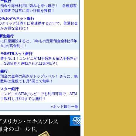
ニー銀行
貨預金や海外利用に強みを持つ銀行！ 各種顧客
足度調査では常に高い評価を獲得！
Oあおぞらネット銀行
MOクリック証券と口座連携するだけで、普通預金
利がお得な金利に！
I新生銀行
規に口座開設すると、1年もの定期預金金利が｢年
55％｣の高金利に！
モSMTBネット銀行
勝手No.1！コンビニATM手数料＆振込手数料が
、SBI証券と連動させれば金利UP！
J銀行
期預金の金利の高さがトップレベル！ さらに、振
手数料は最低でも月5回まで無料！
京スター銀行
コンビニのATMならどこでも利用可能で、ATM
金手数料も月8回までは無料！
»ネット銀行一覧