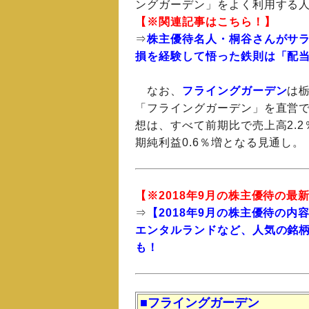
ングガーデン」をよく利用する
【※関連記事はこちら！】
⇒
株主優待名人・桐谷さんがサラ
損を経験して悟った鉄則は「配当
なお、
フライングガーデン
は
「フライングガーデン」を直営
想は、すべて前期比で売上高2.2
期純利益0.6％増となる見通し。
【※2018年9月の
株主優待
の最
⇒
【2018年9月の株主優待の
エンタルランドなど、人気の銘柄
も！
■フライングガーデン