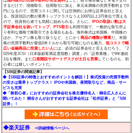
は
国内株式の売買手数料が完全無料
なこと。取引報告書などを電子交付
するだけで、現物取引、信用取引に加え、単元未満株の売買手数料まで0
円になるので、売買コストに関しては圧倒的にお得な証券会社と言え
る。投資信託の数が業界トップクラスなうえ100円以上1円単位で買える
ので、投資初心者でも気軽に始められる。さらに、
IPOの取扱い数は大
手証券会社を抜いてトップ
。
PTS取引
も利用可能で、一般的な取引所よ
り有利な価格で株取引できる場合もある。海外株式は米国株、中国株の
ほか、アセアン株も取り扱うなど、とにかく
商品の種類が豊富
だ。米国
株の売買手数料が最低0米ドルから取引可能になのも魅力。
低コストで幅
広い金融商品に投資したい人
には、必須の証券会社と言えるだろう。「2
025年度JCSI（日本版顧客満足度指数）調査」の「証券業種」で9年連続
1位を獲得。また
口座開設サポートデスクが土日も営業
しているのも、初
心者には嬉しいポイントだ。
【SBI証券の関連記事】
◆【SBI証券の特徴とおすすめポイントを解説！】株式投資の売買手数料
の安さは業界トップクラス！ IPOや米国株、夜間取引など、商品・サー
ビスも充実
◆「株初心者」におすすめの証券会社を株主優待名人・桐谷広人さんに
聞いてみた！ 桐谷さんがおすすめする証券会社は「松井証券」と「SBI
証券」！
◆楽天証券
⇒詳細情報ページへ