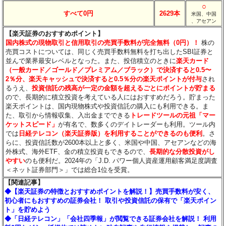
○
すべて0円
2629本
米国、中国
、アセアン
【楽天証券のおすすめポイント】
国内株式の現物取引と信用取引の売買手数料が完全無料（0円）！
株の
売買コストについては、同じく売買手数料無料を打ち出したSBI証券と
並んで業界最安レベルとなった。また、投信積立のときに
楽天カード
（一般カード／ゴールド／プレミアム／ブラック）で決済すると0.5〜
2％分
、楽天キャッシュで決済すると0.5％分
の楽天ポイントが付与
され
るうえ、
投資信託の残高が一定の金額を超えるごとにポイントが貯まる
ので、長期的に積立投資を考えている人にはおすすめだろう。貯まった
楽天ポイントは、国内現物株式や投資信託の購入にも利用できる。ま
た、取引から情報収集、入出金までできる
トレードツールの元祖「マー
ケットスピード」
が有名で、数多くのデイトレーダーも利用。ツール内
では
日経テレコン（楽天証券版）を利用することができるのも便利
。さ
らに、投資信託数が2600本以上と多く、米国や中国、アセアンなどの海
外株式、海外ETF、金の積立投資もできるので、
長期的な分散投資がし
やすい
のも便利だ。2024年の「J.D. パワー個人資産運用顧客満足度調査
＜ネット証券部門＞」では総合1位を受賞。
【関連記事】
◆【楽天証券の特徴とおすすめポイントを解説！】売買手数料が安く、
初心者にもおすすめの証券会社！ 取引や投資信託の保有で「楽天ポイン
ト」を貯めよう
◆「日経テレコン」「会社四季報」が閲覧できる証券会社を解説！ 利用