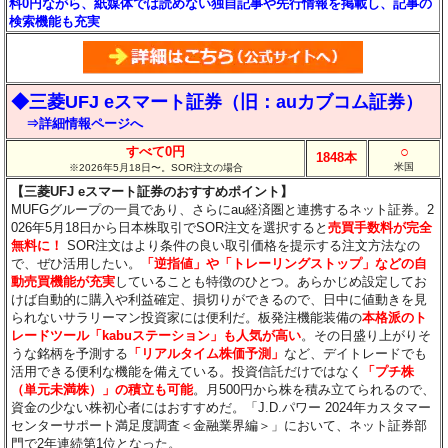
料0円ながら、紙媒体では読めない独自記事や先行情報を掲載し、記事の
検索機能も充実
◆三菱UFJ eスマート証券（旧：auカブコム証券）
⇒詳細情報ページへ
○
すべて0円
1848本
米国
※2026年5月18日〜。SOR注文の場合
【三菱UFJ eスマート証券のおすすめポイント】
MUFGグループの一員であり、さらにau経済圏と連携するネット証券。2
026年5月18日から日本株取引でSOR注文を選択すると
売買手数料が完全
無料に！
SOR注文はより条件の良い取引価格を提示する注文方法なの
で、ぜひ活用したい。
「逆指値」や「トレーリングストップ」などの自
動売買機能が充実
していることも特徴のひとつ。あらかじめ設定してお
けば自動的に購入や利益確定、損切りができるので、日中に値動きを見
られないサラリーマン投資家には便利だ。板発注機能装備の
本格派のト
レードツール「kabuステーション」も人気が高い
。その日盛り上がりそ
うな銘柄を予測する
「リアルタイム株価予測」
など、デイトレードでも
活用できる便利な機能を備えている。投資信託だけではなく
「プチ株
（単元未満株）」の積立も可能
。月500円から株を積み立てられるので、
資金の少ない株初心者にはおすすめだ。「J.D.パワー 2024年カスタマー
センターサポート満足度調査＜金融業界編＞」において、ネット証券部
門で2年連続第1位となった。