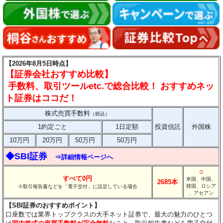
【2026年8月5日時点】
【証券会社おすすめ比較】
手数料、取引ツールetc.で総合比較！ おすすめネッ
ト証券はココだ！
株式売買手数料
（税込）
1約定ごと
1日定額
投資信託
外国株
10万円
20万円
50万円
50万円
◆SBI証券
⇒詳細情報ページへ
○
すべて0円
米国、中国、
2685本
韓国、ロシア
※取引報告書などを「電子交付」に設定している場合
、アセアン
【SBI証券のおすすめポイント】
口座数では業界トップクラスの大手ネット証券で、最大の魅力のひとつ