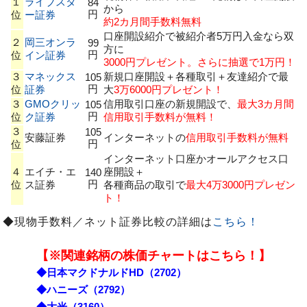
１
ライブスタ
84
から
円
位
ー証券
約2カ月間手数料無料
口座開設紹介で被紹介者5万円入金なら双
２
岡三オンラ
99
方に
円
位
イン証券
3000円プレゼント。さらに抽選で1万円！
３
マネックス
新規口座開設＋各種取引＋友達紹介で最
105
円
位
証券
大
3万6000円プレゼント！
３
GMOクリッ
信用取引口座の新規開設で、
最大3カ月間
105
円
位
ク証券
信用取引手数料が無料！
３
105
安藤証券
インターネットの
信用取引手数料が無料
円
位
インターネット口座かオールアクセス口
４
エイチ・エ
座開設＋
140
円
位
ス証券
各種商品の取引で
最大4万3000円プレゼン
ト！
◆現物手数料／ネット証券比較の詳細は
こちら！
【※関連銘柄の株価チャートはこちら！】
◆日本マクドナルドHD（2702）
◆ハニーズ（2792）
◆大光（3160）