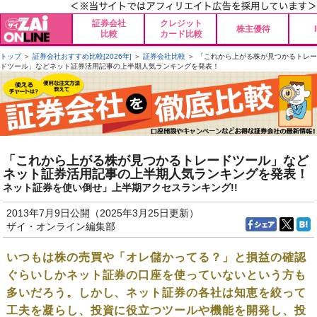
証券会社
クレジット
株主優待
比較
カード比較
トップ
＞
証券会社おすすめ比較[2026年]
＞
証券会社比較
＞ 「これから上がる株が見つかるトレー
ドツール」などネット証券活用記事の上半期人気ランキングを発表！
「これから上がる株が見つかるトレードツール」など
ネット証券活用記事の上半期人気ランキングを発表！
ネット証券を使い倒せ」上半期アクセスランキング!!
2013年7月9日公開（2025年3月25日更新）
ザイ・オンライン編集部
いつもは株の売買や「オレ儲かってる？」と損益の確認
ぐらいしかネット証券の口座を使っていないという方も
多いだろう。しかし、ネット証券の各社は知恵を絞って
工夫を凝らし、投資に役立つツールや機能を開発し、投