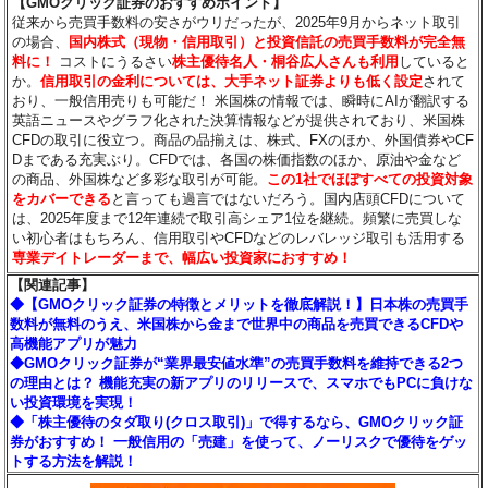
【GMOクリック証券のおすすめポイント】
従来から売買手数料の安さがウリだったが、2025年9月からネット取引
の場合、
国内株式（現物・信用取引）と投資信託の売買手数料が完全無
料に！
コストにうるさい
株主優待名人・桐谷広人さんも利用
していると
か。
信用取引の金利については、大手ネット証券よりも低く設定
されて
おり、一般信用売りも可能だ！ 米国株の情報では、瞬時にAIが翻訳する
英語ニュースやグラフ化された決算情報などが提供されており、米国株
CFDの取引に役立つ。商品の品揃えは、株式、FXのほか、外国債券やCF
Dまである充実ぶり。CFDでは、各国の株価指数のほか、原油や金など
の商品、外国株など多彩な取引が可能。
この1社でほぼすべての投資対象
をカバーできる
と言っても過言ではないだろう。国内店頭CFDについて
は、2025年度まで12年連続で取引高シェア1位を継続。頻繁に売買しな
い初心者はもちろん、信用取引やCFDなどのレバレッジ取引も活用する
専業デイトレーダーまで、幅広い投資家におすすめ！
【関連記事】
◆【GMOクリック証券の特徴とメリットを徹底解説！】日本株の売買手
数料が無料のうえ、米国株から金まで世界中の商品を売買できるCFDや
高機能アプリが魅力
◆GMOクリック証券が“業界最安値水準”の売買手数料を維持できる2つ
の理由とは？ 機能充実の新アプリのリリースで、スマホでもPCに負けな
い投資環境を実現！
◆「株主優待のタダ取り(クロス取引)」で得するなら、GMOクリック証
券がおすすめ！ 一般信用の「売建」を使って、ノーリスクで優待をゲッ
トする方法を解説！