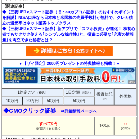
【関連記事】
◆【三菱UFJ eスマート証券（旧：auカブコム証券）のおすすめポイント
を解説】NISA口座なら日本株と米国株の売買手数料が無料で、クレカ積
立の還元率はネット証券トップクラス
◆【三菱UFJ eスマート証券】新アプリで「スマホ投資」が進化！ 株初心
者でもサクサク使える｢シンプルな操作性｣と、投資に必要な｢充実の情報
量｣を両立できた秘密とは？
▼【ザイ限定】2000円プレゼントの特典情報も掲載！▼
1約定ごと
1日定額
（税込）
（税込）
投資信託
外国株
※1
10万円
20万円
50万円
50万円
◆GMOクリック証券
⇒詳細情報ページへ
○
すべて0円
163本
（CFD）
※電話注文を除く