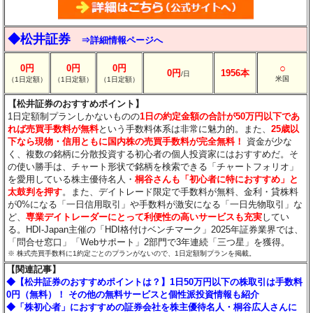
◆松井証券
⇒詳細情報ページへ
○
0円
0円
0円
0円
1956本
/日
米国
（1日定額）
（1日定額）
（1日定額）
【松井証券のおすすめポイント】
1日定額制プランしかないものの
1日の約定金額の合計が50万円以下であ
れば売買手数料が無料
という手数料体系は非常に魅力的。また、
25歳以
下なら現物・信用ともに国内株の売買手数料が完全無料！
資金が少な
く、複数の銘柄に分散投資する初心者の個人投資家にはおすすめだ。そ
の使い勝手は、チャート形状で銘柄を検索できる「チャートフォリオ」
を愛用している株主優待名人・
桐谷さんも「初心者に特におすすめ」と
太鼓判を押す
。また、デイトレード限定で手数料が無料、金利・貸株料
が0%になる「一日信用取引」や手数料が激安になる「一日先物取引」な
ど、
専業デイトレーダーにとって利便性の高いサービスも充実
してい
る。HDI-Japan主催の「HDI格付けベンチマーク」2025年証券業界では、
「問合せ窓口」「Webサポート」2部門で3年連続「三つ星」を獲得。
※ 株式売買手数料に1約定ごとのプランがないので、1日定額制プランを掲載。
【関連記事】
◆【松井証券のおすすめポイントは？】1日50万円以下の株取引は手数料
0円（無料）！ その他の無料サービスと個性派投資情報も紹介
◆「株初心者」におすすめの証券会社を株主優待名人・桐谷広人さんに