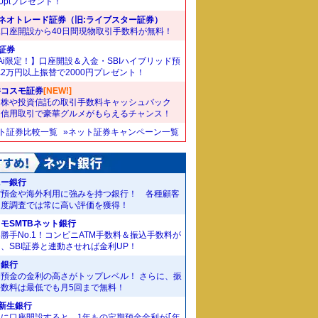
00ptプレゼント！
Iネオトレード証券（旧:ライブスター証券）
規口座開設から40日間現物取引手数料が無料！
I証券
Ai限定！】口座開設＆入金・SBIハイブリッド預
2万円以上振替で2000円プレゼント！
井コスモ証券
[NEW!]
国株や投資信託の取引手数料キャッシュバック
。信用取引で豪華グルメがもらえるチャンス！
ット証券比較一覧
»ネット証券キャンペーン一覧
ニー銀行
貨預金や海外利用に強みを持つ銀行！ 各種顧客
足度調査では常に高い評価を獲得！
モSMTBネット銀行
勝手No.1！コンビニATM手数料＆振込手数料が
、SBI証券と連動させれば金利UP！
J銀行
期預金の金利の高さがトップレベル！ さらに、振
手数料は最低でも月5回まで無料！
I新生銀行
規に口座開設すると、1年もの定期預金金利が｢年