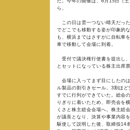
だ。今年の開催は、6月15日（土
ら。
この日は雲一つない晴天だった
でどこでも移動する姿が印象的
も、横浜まではさすがに自転車
車で移動して会場に到着。
受付で議決権行使書を提出し、
とセットになっている株主出席
会場に入ってまず目にしたのは
ル製品の割引きセール。3割ほど
すでに行列ができていた。総会
りぎりに着いたため、即売会を
くさと株主総会会場へ。株主総
が議長となり、決算や事業内容
駆使して説明した後、取締役14