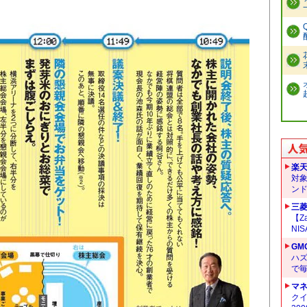
楽
対
ン
三菱
【Z
NI
GM
ハ
で
マ
クイ