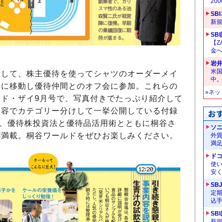
20
SB
新
SB
【Z
金へ
岩
米
して、株主優待を使ってシャツのオーダーメイ
中
洲に移動し優待仲間とのオフ会に参加。これらの
»ネ
ド・ザイ9月号で、写真付きでたっぷり紹介して
内容でカテゴリー分けして一挙公開している付録
は、優待株投資法と優待品活用術とともに桐谷さ
ソ
が満載。桐谷ワールドをぜひお楽しみください。
外
満
ドコ
使い
安く
SB
定
込
SB
新