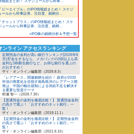
情報総まとめ！ スケジュールから幹事…
「ビーエイブル」のIPO情報総まとめ！ スケジ
ュールから幹事証券、注目度、銘柄分…
「チャットプラス」のIPO情報総まとめ！ スケ
ジュールから幹事証券、注目度、銘柄…
»IPO株の銘柄分析＆予想一覧
iオンライン アクセスランキング
定期預金の金利が高い銀行ランキング[2026年8
月] 貯金をするなら、メガバンクの3倍以上も高
金利なSBI新生銀行など、お得な銀行を選ぶの
がおすすめ！
ザイ・オンライン編集部（2026.8.3）
「レアアース」関連銘柄を紹介！ 政府が2030
年頃の商業化を目指す南鳥島沖のレアアース開
発は、中国の輸出規制による供給不足を解決す
る重要な投資テーマ
村瀬 智一（2026.7.30）
【普通預金の金利を徹底比較！】 普通預金金利
の高さで選ぶ！「おすすめのネット銀行」一
覧！
ザイ・オンライン編集部（2019.11.1）
【定期預金の金利を徹底比較！】 定期預金金利
の高さで選ぶ！「おすすめのネット銀行」一
覧！
ザイ・オンライン編集部（2021.6.10）