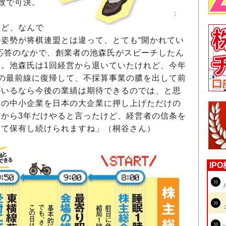
致で可決。
ど、なんで
姿勢が将棋連盟とは違って、とても“開かれてい
応答のなかで、創業者の池森氏がスピーチしたん
。池森氏は1回経営から退いていたけれど、今年
の最前線に復帰して、不採算事業の膿を出して前
がいるなら今後の業績は期待できるのでは、と思
浜の中小企業を日本の大企業に押し上げただけの
から3年だけやると言ったけど、経営者の信条を
して保有し続けられますね」（桐谷さん）
IP