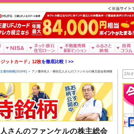
ジットカード」12枚
を徹底比較！>>
優待銘柄[2026年]
＞ アノ優待名人・桐谷広人さんのファンケルの株主総会初体験
広人さんのファンケルの株主総会