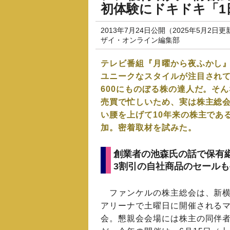
初体験にドキドキ「1
2013年7月24日公開（2025年5月2日更
ザイ・オンライン編集部
テレビ番組『月曜から夜ふかし
ユニークなスタイルが注目されて
600にものぼる株の達人だ。そ
売買で忙しいため、実は株主総
い腰を上げて10年来の株主であ
加。密着取材を試みた。
創業者の池森氏の話で保有
3割引の自社商品のセール
ファンケルの株主総会は、新横
アリーナで土曜日に開催される
会。懇親会会場には株主の同伴