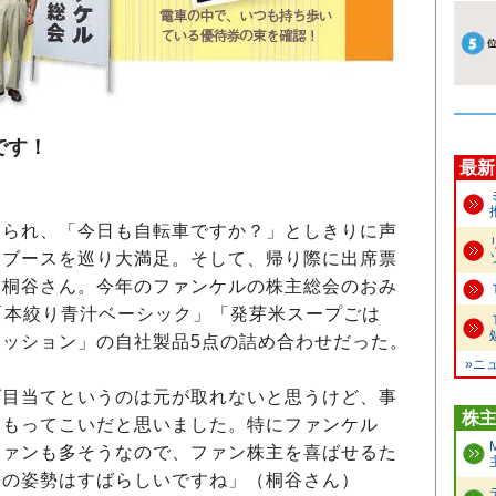
です！
最新
られ、「今日も自転車ですか？」としきりに声
業ブースを巡り大満足。そして、帰り際に出席票
た桐谷さん。今年のファンケルの株主総会のおみ
「本絞り青汁ベーシック」「発芽米スープごは
ッション」の自社製品5点の詰め合わせだった。
»ニ
目当てというのは元が取れないと思うけど、事
株
はもってこいだと思いました。特にファンケル
ファンも多そうなので、ファン株主を喜ばせるた
営の姿勢はすばらしいですね」（桐谷さん）