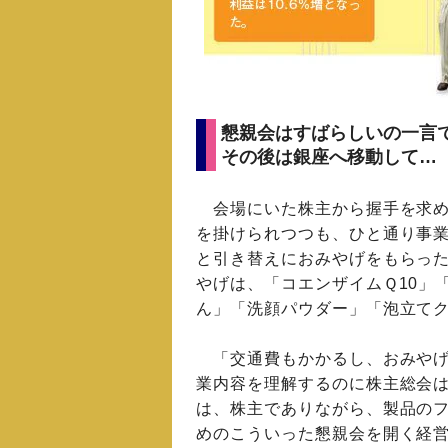
懇親会はすばらしいの一言
その後は銀座へ移動して…
会場にいた株主から握手を求め
を掛けられつつも、ひと通り事
と引き替えにおみやげをもらっ
やげは、「コエンザイムＱ10」
ん」「洗顔パウダー」「泡立てク
「交通費もかかるし、おみやげ
業内容を理解するのに株主総会
は、株主でありながら、製品の
めのこういった懇親会を開く経