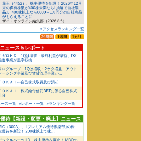
花王（4452）、株主優待を新設！ 2026年12月
末の保有株数が400株未満なら｢抽選で自社製
品｣、400株以上なら6000～1万円分の自社商品
がもらえることに
ザイ・オンライン編集部（2026.8.5）
»アクセスランキング一覧
ニュース＆レポート
ミガロＨＤ---1Qは増収・最終利益が増益、DX
推進事業が黒字転換
リログループ---1Qは増収・2ケタ増益、アウト
ソーシング事業及び賃貸管理事業が…
ＴＯＫＡＩ---自己株式取得及び消却
ＴＯＫＡＩ---株式給付信託BBTに係る自己株式
処分
ュース一覧
»レポート一覧
»ランキング一覧
主優待【新設・変更・廃止】ニュース
MIC（300A）、｢プレミアム優待倶楽部｣の株
主優待を新設！ 200株以上で株…
デジタルハーツHD、株主優待を廃止！ MBOの