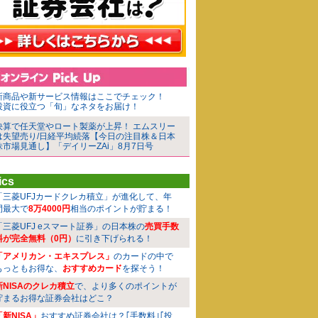
新商品や新サービス情報はここでチェック！
投資に役立つ「旬」なネタをお届け！
決算で任天堂やロート製薬が上昇！ エムスリー
は失望売り/日経平均続落【今日の注目株＆日本
株市場見通し】「デイリーZAi」8月7日号
ics
「三菱UFJカードクレカ積立」が進化して、年
間最大で
8万4000円
相当のポイントが貯まる！
「三菱UFJ eスマート証券」の日本株の
売買手数
料が完全無料（0円）
に引き下げられる！
「アメリカン・エキスプレス」
のカードの中で
もっともお得な、
おすすめカード
を探そう！
新NISAのクレカ積立
で、より多くのポイントが
貯まるお得な証券会社はどこ？
「新NISA」
おすすめ証券会社は？｢手数料｣｢投