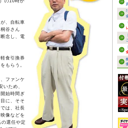
）の10時か
が、自転車
な桐谷さん
を断念し、電
軽食引換券
票をもらう。
、ファンケ
安いため、
の開始時間ぎ
横目に、そそ
会では、社長
を映像などを
名の選任や定