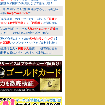
資信託＆米国株の取扱数｣などで徹底比較！
｢SBI新生銀行｣で新規口座開設すると、定期預金
金利が
1年もの年1.55％
に!
「楽天証券」のユーザーなら、誰でも
「日経テ
レコン（楽天証券版）」「四季報」
が閲覧可能
【2026年版】もっとも
人気のあるネット証券
は
ここだ！ その人気の秘密もズバリ解説！
【FX初心者におすすめの
FX会社ランキング
！】
全40口座
のスプレッドやスワップ金利を比較！
株主優待名人・
桐谷さん
推薦！ 投資初心者＆
優待初心者におすすめのネット証券はココ！