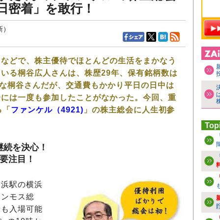
日密着」を敢行！
新）
』などで、株主優待でほとんどの生活をまかなう
いる桐谷広人さんは、株歴29年、保有銘柄数は
んな桐谷さんだが、交通費もかかり平日の日中は
会には一度も参加したことがなかった。今回、重
る「
ファンケル（4921)
」の株主総会に人生初参
Top
継続を決心！
も要注目！
浜駅の横浜
マンモス総
者も入場可能