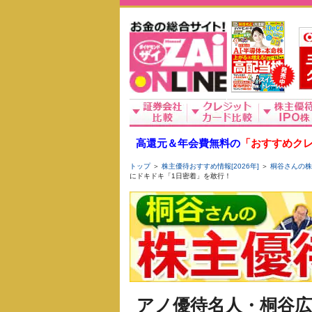
高還元＆年会費無料の
「おすすめクレ
トップ
＞
株主優待おすすめ情報[2026年]
＞
桐谷さんの株主
にドキドキ「1日密着」を敢行！
アノ優待名人・桐谷