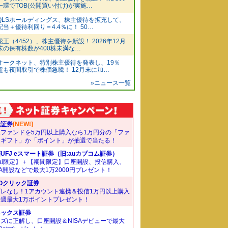
一環でTOB(公開買い付け)が実施…
QLSホールディングス、株主優待を拡充して、
配当＋優待利回り＝4.4％に！ 50…
花王（4452）、株主優待を新設！ 2026年12月
末の保有株数が400株未満な…
オークネット、特別株主優待を発表し、19％
超も夜間取引で株価急騰！ 12月末に加…
»ニュース一覧
天証券
[NEW!]
象ファンドを5万円以上購入なら1万円分の「ファ
ドギフト」か「ポイント」が抽選で当たる！
UFJ eスマート証券（旧:auカブコム証券）
ai限定】＋【期間限定】口座開設、投信購入、
SA開設などで最大1万2000円プレゼント！
Oクリック証券
ズレなし！1アカウント連携＆投信1万円以上購入
毎週最大1万ポイントプレゼント！
ネックス証券
ズに正解し、口座開設＆NISAデビューで最大