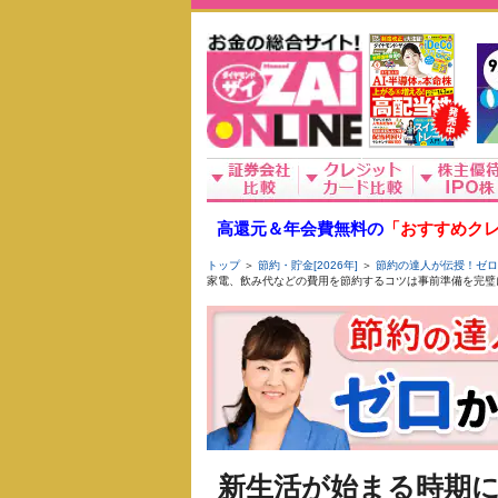
高還元＆年会費無料の
「おすすめクレ
トップ
＞
節約・貯金[2026年]
＞
節約の達人が伝授！ゼロ
家電、飲み代などの費用を節約するコツは事前準備を完璧に
新生活が始まる時期