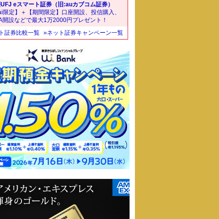
UFJ eスマート証券（旧:auカブコム証券）
ai限定】＋【期間限定】口座開設、投信購入、
SA開設などで最大1万2000円プレゼント！
ット証券比較一覧
»ネット証券キャンペーン一覧