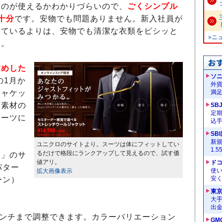
のが使えるかわかりづらいので、
ごくシンプル
十分
です。安物でも問題ありません。新入社員が
けているよりは、安物でも清潔な衣類をピシッと
»ニ
す。
すめした
ソ
の1月か
外
ジャケッ
満
同素材の
SB
定
スーツに
込
SB
新
ユニクロのサイトより。スーツは体にフィットしてい
1.
るだけで格段にランクアップして見えるので、試す価
」のサ
値アリ。
ドコ
パター
使い
拡大画像表示
安く
ーン）
東
大手
出
センチまで調整できます。カラーバリエーション
GM