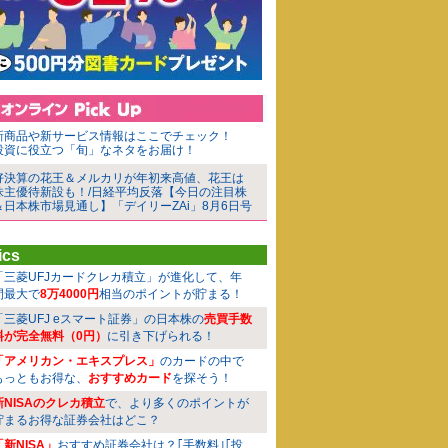
新商品や新サービス情報はここでチェック！
投資に役立つ「旬」なネタをお届け！
好決算の花王＆メルカリが年初来高値、花王は
株主優待新設も！/日経平均反落【今日の注目株
＆日本株市場見通し】「デイリーZAi」8月6日号
ics
「三菱UFJカードクレカ積立」が進化して、年
間最大で
8万4000円
相当のポイントが貯まる！
「三菱UFJ eスマート証券」の日本株の
売買手数
料が完全無料（0円）
に引き下げられる！
「アメリカン・エキスプレス」
のカードの中で
もっともお得な、
おすすめカード
を探そう！
新NISAのクレカ積立
で、より多くのポイントが
貯まるお得な証券会社はどこ？
「新NISA」
おすすめ証券会社は？｢手数料｣｢投