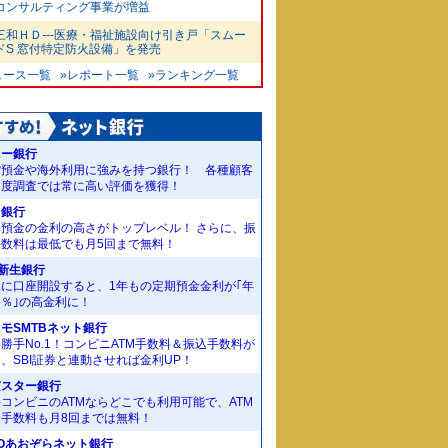
コンサルティング事業が増益
三和ＨＤ---医療・福祉施設向け引き戸「スムー
ドS 窓付特定防火設備」を発売
ュース一覧
»レポート一覧
»ランキング一覧
ニー銀行
貨預金や海外利用に強みを持つ銀行！ 各種顧客
足度調査では常に高い評価を獲得！
J銀行
期預金の金利の高さがトップレベル！ さらに、振
手数料は最低でも月5回まで無料！
I新生銀行
規に口座開設すると、1年もの定期預金金利が｢年
55％｣の高金利に！
モSMTBネット銀行
勝手No.1！コンビニATM手数料＆振込手数料が
、SBI証券と連動させれば金利UP！
京スター銀行
コンビニのATMならどこでも利用可能で、ATM
金手数料も月8回までは無料！
Oあおぞらネット銀行