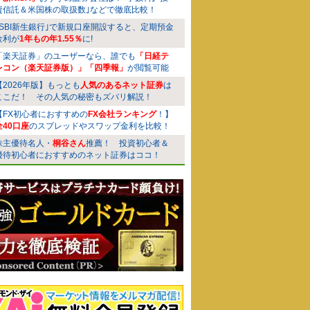
資信託＆米国株の取扱数｣などで徹底比較！
｢SBI新生銀行｣で新規口座開設すると、定期預金
金利が
1年もの年1.55％
に!
「楽天証券」のユーザーなら、誰でも
「日経テ
レコン（楽天証券版）」「四季報」
が閲覧可能
【2026年版】もっとも
人気のあるネット証券
は
ここだ！ その人気の秘密もズバリ解説！
【FX初心者におすすめの
FX会社ランキング
！】
全40口座
のスプレッドやスワップ金利を比較！
株主優待名人・
桐谷さん
推薦！ 投資初心者＆
優待初心者におすすめのネット証券はココ！