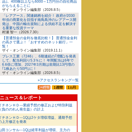
品｣、400株以上なら6000～1万円分の自社商品
がもらえることに
ザイ・オンライン編集部（2026.8.5）
「レアアース」関連銘柄を紹介！ 政府が2030
年頃の商業化を目指す南鳥島沖のレアアース開
発は、中国の輸出規制による供給不足を解決す
る重要な投資テーマ
村瀬 智一（2026.7.30）
【普通預金の金利を徹底比較！】 普通預金金利
の高さで選ぶ！「おすすめのネット銀行」一
覧！
ザイ・オンライン編集部（2019.11.1）
プレス工業（7246）、6期連続の｢増配｣を発表
して、配当利回り5.3％に！ 年間配当は6年で
6.6倍に増加、2027年3月期は前期比13円増の
｢1株あたり50円｣に！
ザイ・オンライン編集部（2026.8.5）
»アクセスランキング一覧
ニュース＆レポート
イチネンＨＤ---業績予想の修正および特別利益
（負ののれん発生益）の計上
イチネンＨＤ---1Qは2ケタ増収増益、通期予想
の上方修正を発表
山田コンサル---1Qは経常利益が増収、主力の