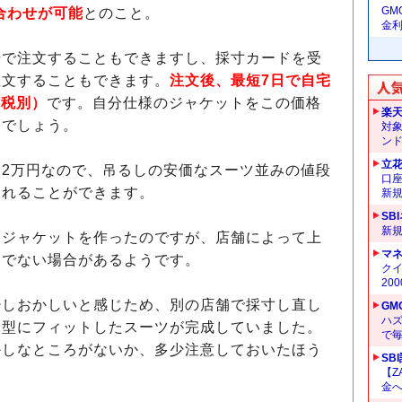
G
み合わせが可能
とのこと。
金
で注文することもできますし、採寸カードを受
注文することもできます。
注文後、最短7日で自宅
（税別）
です。自分仕様のジャケットをこの価格
楽
るでしょう。
対
ン
立
2万円なので、吊るしの安価なスーツ並みの値段
口
入れることができます。
新
SB
新
ジャケットを作ったのですが、店舗によって上
マ
うでない場合があるようです。
クイ
20
しおかしいと感じため、別の店舗で採寸し直し
GM
ハ
体型にフィットしたスーツが完成していました。
で
かしなところがないか、多少注意しておいたほう
SB
【Z
金へ