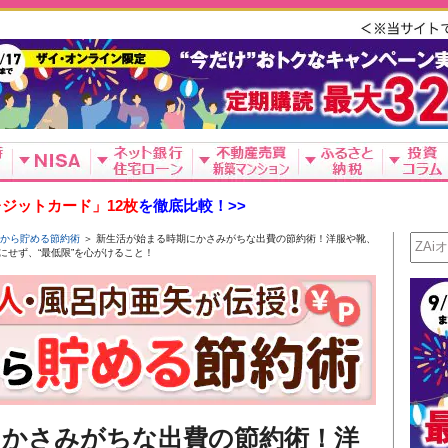
ジットカード」12枚
を徹底比較！>>
から貯める節約術
＞ 新生活が始まる時期にかさみがちな出費の節約術！洋服や靴、
せず、“最低限”を心がけること！
にかさみがちな出費の節約術！洋