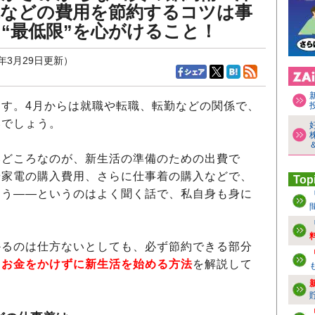
代などの費用を節約するコツは事
“最低限”を心がけること！
2年3月29日更新）
す。4月からは就職や転職、転勤などの関係で、
いでしょう。
どころなのが、新生活の準備のための出費で
や家電の購入費用、さらに仕事着の購入などで、
Top
まう――というのはよく聞く話で、私自身も身に
るのは仕方ないとしても、必ず節約できる部分
力お金をかけずに新生活を始める方法
を解説して