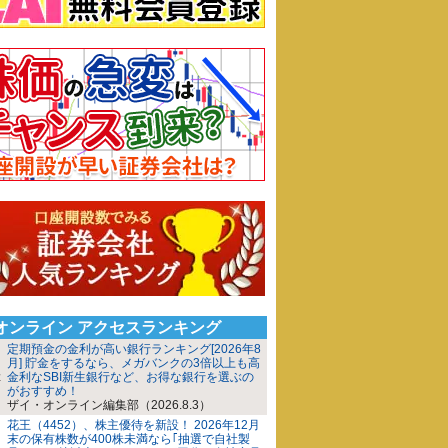
iオンライン アクセスランキング
定期預金の金利が高い銀行ランキング[2026年8
月] 貯金をするなら、メガバンクの3倍以上も高
金利なSBI新生銀行など、お得な銀行を選ぶの
がおすすめ！
ザイ・オンライン編集部（2026.8.3）
花王（4452）、株主優待を新設！ 2026年12月
末の保有株数が400株未満なら｢抽選で自社製