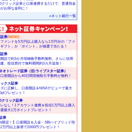
MOクリック証券と口座連携するだけで、普通預金
利がお得な金利に！
»ネット銀行一覧
天証券
[NEW!]
象ファンドを5万円以上購入なら1万円分の「ファ
ドギフト」か「ポイント」が抽選で当たる！
花証券
座開設で約3か月現物株手数料無料。さらに信用
規建、投信買付で無料期間約3カ月追加！
Iネオトレード証券（旧:ライブスター証券）
規口座開設から40日間現物取引手数料が無料！
ネックス証券
ズに正解し、口座開設＆NISAデビューで最大
00ptプレゼント！
Oクリック証券
ズレなし！1アカウント連携＆投信1万円以上購入
毎週最大1万ポイントプレゼント！
I証券
Ai限定！】口座開設＆入金・SBIハイブリッド預
2万円以上振替で2000円プレゼント！