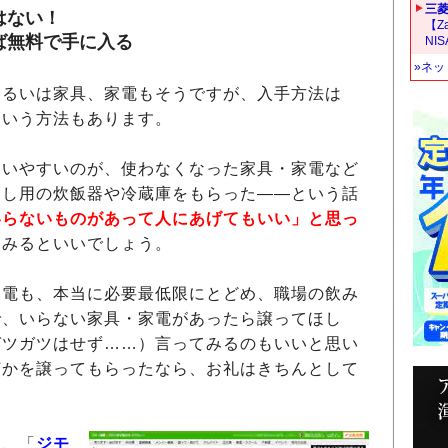
三菱
はない！
【Z
ば無料で手に入る
NI
»ネ
るいは家具、家電もそうですが、入手方法は
という方法もあります。
いやすいのが、使わなくなった家具・家電など
らし用の炊飯器や冷蔵庫をもらった――という話
いらないものがあって人にあげてもいい」と思っ
てみるといいでしょう。
電も、本当に必要最低限にとどめ、職場の飲み
で、いらない家具・家電があったら譲ってほし
ガツガツはせず……）言ってみるのもいいと思い
何かを譲ってもらったなら、お礼はきちんとして
ら、「
ジモ