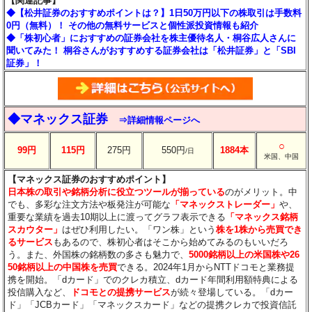
【関連記事】
◆【松井証券のおすすめポイントは？】1日50万円以下の株取引は手数料
0円（無料）！ その他の無料サービスと個性派投資情報も紹介
◆「株初心者」におすすめの証券会社を株主優待名人・桐谷広人さんに
聞いてみた！ 桐谷さんがおすすめする証券会社は「松井証券」と「SBI
証券」！
◆マネックス証券
⇒詳細情報ページへ
○
99円
115円
275円
550円
1884本
/日
米国、中国
【マネックス証券のおすすめポイント】
日本株の取引や銘柄分析に役立つツールが揃っている
のがメリット。中
でも、多彩な注文方法や板発注が可能な
「マネックストレーダー」
や、
重要な業績を過去10期以上に渡ってグラフ表示できる
「マネックス銘柄
スカウター」
はぜひ利用したい。「ワン株」という
株を1株から売買でき
るサービス
もあるので、株初心者はそこから始めてみるのもいいだろ
う。また、外国株の銘柄数の多さも魅力で、
5000銘柄以上の米国株や26
50銘柄以上の中国株を売買
できる。2024年1月からNTTドコモと業務提
携を開始。「dカード」でのクレカ積立、dカード年間利用額特典による
投信購入など、
ドコモとの提携サービス
が続々登場している。「dカー
ド」「JCBカード」「マネックスカード」などの提携クレカで投資信託