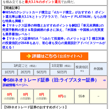
を積み立てると
最大3.1％のポイント還元
でお得だ。
【関連記事】
◆NISAのクレジットカード積立は「dカード積立」がおすすめ！ ポイン
ト還元率は最大3.1％とトップクラスで、｢dカード PLATINUM」ならお得
な特典も満載！
◆【マネックス証券の特徴とおすすめポイントを解説】｢単元未満株｣の
売買手数料の安さ＆取扱銘柄の多さに加え、｢米国株・中国株｣の充実度
も業界最強レベル！
◆【マネックス証券NISA「つみたて投資枠」のメリットは？】積立対象
の投資信託が264本もあり、初心者も安心の資産設計アドバイスツールが
使える！
1約定ごと
1日定額
（税込）
（税込）
投資信託
外国株
※1
10万円
20万円
50万円
50万円
◆SBIネオトレード証券（旧:ライブスター証券）
⇒
詳細情報ページへ
0円
0円
0円
－
0円
55本
/
日
（1日定額）
（1日定額）
（1日定額）
【SBIネオトレード証券のおすすめポイント】