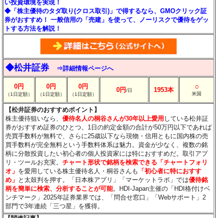
い投資環境を実現！
◆「株主優待のタダ取り(クロス取引)」で得するなら、GMOクリック証
券がおすすめ！ 一般信用の「売建」を使って、ノーリスクで優待をゲッ
トする方法を解説！
◆松井証券
⇒詳細情報ページへ
○
0円
0円
0円
0円
1953本
/日
米国
（1日定額）
（1日定額）
（1日定額）
【松井証券のおすすめポイント】
株主優待狙いなら、
優待名人の桐谷さんが30年以上愛用
している松井証
券がおすすめ証券のひとつ。1日の約定金額の合計が50万円以下であれば
売買手数料が無料で、さらに25歳以下なら現物・信用ともに国内株の売
買手数料が完全無料という手数料体系は魅力。資金が少なく、複数の銘
柄に分散投資したい初心者の個人投資家には特におすすめだ。取引アプ
リ・ツールお充実。
チャート形状で銘柄を検索できる「チャートフォリ
オ」
を愛用している株主優待名人・桐谷さんも
「初心者に特におすす
め」
と太鼓判を押す。「日本株アプリ」「マーケットラボ」では
優待銘
柄を簡単に検索、分析することが可能
。HDI-Japan主催の「HDI格付けベ
ンチマーク」2025年証券業界では、「問合せ窓口」「Webサポート」2
部門で3年連続「三つ星」を獲得。