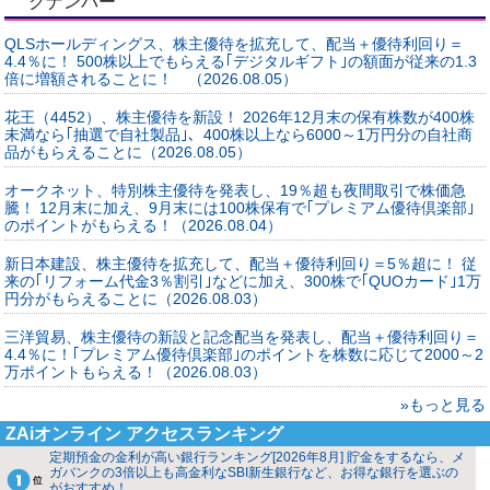
クナンバー
QLSホールディングス、株主優待を拡充して、配当＋優待利回り＝
4.4％に！ 500株以上でもらえる｢デジタルギフト｣の額面が従来の1.3
倍に増額されることに！ （2026.08.05）
花王（4452）、株主優待を新設！ 2026年12月末の保有株数が400株
未満なら｢抽選で自社製品｣、400株以上なら6000～1万円分の自社商
品がもらえることに（2026.08.05）
オークネット、特別株主優待を発表し、19％超も夜間取引で株価急
騰！ 12月末に加え、9月末には100株保有で｢プレミアム優待倶楽部｣
のポイントがもらえる！（2026.08.04）
新日本建設、株主優待を拡充して、配当＋優待利回り＝5％超に！ 従
来の｢リフォーム代金3％割引｣などに加え、300株で｢QUOカード｣1万
円分がもらえることに（2026.08.03）
三洋貿易、株主優待の新設と記念配当を発表し、配当＋優待利回り＝
4.4％に！｢プレミアム優待倶楽部｣のポイントを株数に応じて2000～2
万ポイントもらえる！（2026.08.03）
»もっと見る
ZAiオンライン アクセスランキング
定期預金の金利が高い銀行ランキング[2026年8月] 貯金をするなら、メ
ガバンクの3倍以上も高金利なSBI新生銀行など、お得な銀行を選ぶの
がおすすめ！