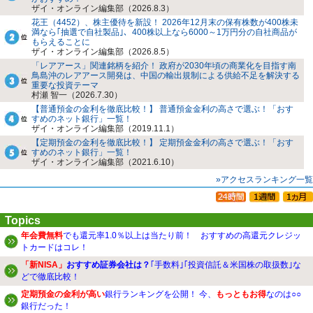
ザイ・オンライン編集部（2026.8.3）
花王（4452）、株主優待を新設！ 2026年12月末の保有株数が400株未
満なら｢抽選で自社製品｣、400株以上なら6000～1万円分の自社商品が
もらえることに
ザイ・オンライン編集部（2026.8.5）
「レアアース」関連銘柄を紹介！ 政府が2030年頃の商業化を目指す南
鳥島沖のレアアース開発は、中国の輸出規制による供給不足を解決する
重要な投資テーマ
村瀬 智一（2026.7.30）
【普通預金の金利を徹底比較！】 普通預金金利の高さで選ぶ！「おす
すめのネット銀行」一覧！
ザイ・オンライン編集部（2019.11.1）
【定期預金の金利を徹底比較！】 定期預金金利の高さで選ぶ！「おす
すめのネット銀行」一覧！
ザイ・オンライン編集部（2021.6.10）
»アクセスランキング一覧
Topics
年会費無料
でも還元率1.0％以上は当たり前！ おすすめの高還元クレジッ
トカードはコレ！
「新NISA」
おすすめ証券会社は？
｢手数料｣｢投資信託＆米国株の取扱数｣な
どで徹底比較！
定期預金の金利が高い
銀行ランキングを公開！ 今、
もっともお得
なのは○○
銀行だった！