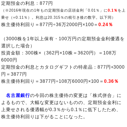
定期預金の利息：877円
（※2016年現在の1年もの定期預金の店頭金利「0.01％」に
0.1％
を上
乗せ（=
0.11％）。利息は20.315％の税引き後の数字
。以下同）
株主優待利回り＝877円÷36万2000円×100＝
0.24％
（3000株を1年以上保有・100万円の定期預金金利優遇を
選択した場合）
投資金額：300株×（362円×10株＝3620円）＝108万
6000円
定期預金の利息とカタログギフトの特産品：877円+3000
円＝3877円
株主優待利回り＝3877円÷108万6000円×100＝
0.36％
名古屋銀行
の今回の株主優待の変更は「株式併合」に
よるもので、大幅な変更はないものの、定期預金金利に
上乗せされる優遇幅が0.3％から0.1％に低下したため、
株主優待利回りは下がることになった。