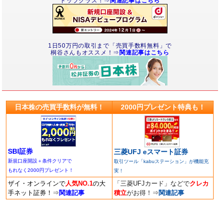
トップクラス！⇒
関連記事はこちら
1日50万円の取引まで「売買手数料無料」で
桐谷さんもオススメ！⇒
関連記事はこちら
日本株の売買手数料が無料！
2000円プレゼント特典も！
SBI証券
三菱UFJ eスマート証券
新規口座開設＋条件クリアで
取引ツール「kabuステーション」が機能充
もれなく2000円プレゼント！
実！
ザイ・オンラインで
人気NO.1
の大
「三菱UFJカード」などで
クレカ
手ネット証券！
⇒
関連記事
積立
がお得！
⇒
関連記事