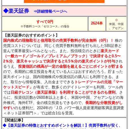
◆楽天証券
⇒詳細情報ページへ
○
すべて0円
2624本
米国、中国
※手数料コース「ゼロコース」の場合
、アセアン
【楽天証券のおすすめポイント】
国内株式の現物取引と信用取引の売買手数料が完全無料（0円）！
株の
売買コストについては、同じく売買手数料無料を打ち出したSBI証券と
並んで業界最安レベルとなった。また、投信積立のときに
楽天カード
（一般カード／ゴールド／プレミアム／ブラック）で決済すると0.5〜
2％分
、楽天キャッシュで決済すると0.5％分
の楽天ポイントが付与
され
るうえ、
投資信託の残高が一定の金額を超えるごとにポイントが貯まる
ので、長期的に積立投資を考えている人にはおすすめだろう。貯まった
楽天ポイントは、国内現物株式や投資信託の購入にも利用できる。ま
た、取引から情報収集、入出金までできる
トレードツールの元祖「マー
ケットスピード」
が有名で、数多くのデイトレーダーも利用。ツール内
では
日経テレコン（楽天証券版）を利用することができるのも便利
。さ
らに、投資信託数が2600本以上と多く、米国や中国、アセアンなどの海
外株式、海外ETF、金の積立投資もできるので、
長期的な分散投資がし
やすい
のも便利だ。2024年の「J.D. パワー個人資産運用顧客満足度調査
＜ネット証券部門＞」では総合1位を受賞。
【関連記事】
◆【楽天証券の特徴とおすすめポイントを解説！】売買手数料が安く、