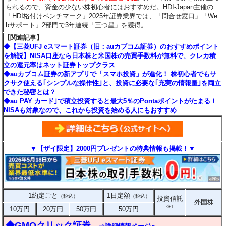
られるので、資金の少ない株初心者にはおすすめだ。HDI-Japan主催の
「HDI格付けベンチマーク」2025年証券業界では、「問合せ窓口」「We
bサポート」2部門で3年連続「三つ星」を獲得。
【関連記事】
◆【三菱UFJ eスマート証券（旧：auカブコム証券）のおすすめポイント
を解説】NISA口座なら日本株と米国株の売買手数料が無料で、クレカ積
立の還元率はネット証券トップクラス
◆auカブコム証券の新アプリで「スマホ投資」が進化！ 株初心者でもサ
クサク使える｢シンプルな操作性｣と、投資に必要な｢充実の情報量｣を両立
できた秘密とは？
◆au PAY カード｣で積立投資すると最大5％のPontaポイントがたまる！
NISAも対象なので、これから投資を始める人にもおすすめ
▼【ザイ限定】2000円プレゼントの特典情報も掲載！▼
1約定ごと
1日定額
（税込）
（税込）
投資信託
外国株
※1
10万円
20万円
50万円
50万円
◆GMOクリック証券