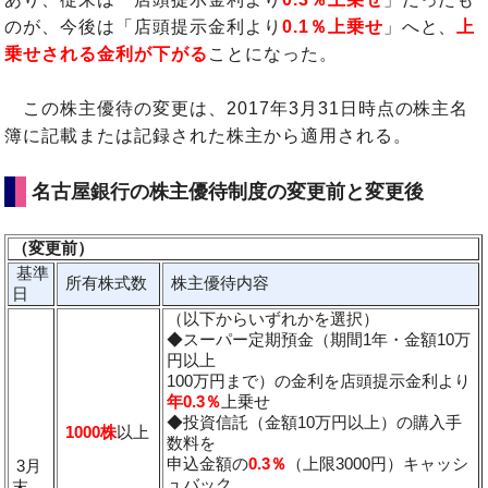
のが、今後は「店頭提示金利より
0.1％上乗せ
」へと、
上
乗せされる金利が下がる
ことになった。
この株主優待の変更は、2017年3月31日時点の株主名
簿に記載または記録された株主から適用される。
名古屋銀行の株主優待制度の変更前と変更後
（変更前）
基準
所有株式数
株主優待内容
日
（以下からいずれかを選択）
◆スーパー定期預金（期間1年・金額10万
円以上
100万円まで）の金利を店頭提示金利より
年0.3％
上乗せ
◆投資信託（金額10万円以上）の購入手
1000株
以上
数料を
申込金額の
0.3％
（上限3000円）キャッシ
3月
ュバック
末