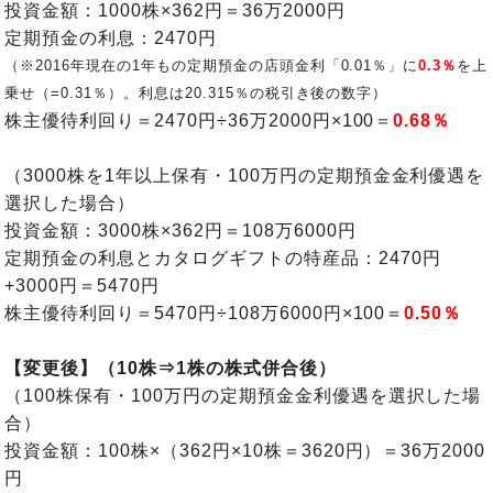
投資金額：1000株×362円＝36万2000円
定期預金の利息：2470円
（※2016年現在の1年もの定期預金の店頭金利「0.01％」に
0.3％
を上
乗せ（=
0.31％）。利息は20.315％の税引き後の数字
）
株主優待利回り＝2470円÷36万2000円×100＝
0.68％
（3000株を1年以上保有・100万円の定期預金金利優遇を
選択した場合）
投資金額：3000株×362円＝108万6000円
定期預金の利息とカタログギフトの特産品：2470円
+3000円＝5470円
株主優待利回り＝5470円÷108万6000円×100＝
0.50％
【変更後】（10株⇒1株の株式併合後）
（100株保有・100万円の定期預金金利優遇を選択した場
合）
投資金額：100株×（362円×10株＝3620円）＝36万2000
円