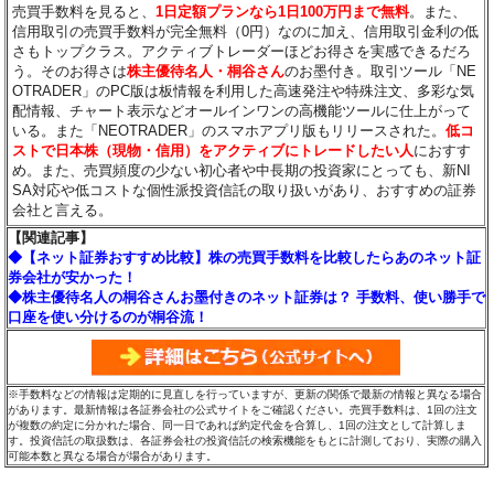
売買手数料を見ると、
1日定額プランなら1日100万円まで無料
。また、
信用取引の売買手数料が完全無料（0円）なのに加え、信用取引金利の低
さもトップクラス。アクティブトレーダーほどお得さを実感できるだろ
う。そのお得さは
株主優待名人・桐谷さん
のお墨付き。取引ツール「NE
OTRADER」のPC版は板情報を利用した高速発注や特殊注文、多彩な気
配情報、チャート表示などオールインワンの高機能ツールに仕上がって
いる。また「NEOTRADER」のスマホアプリ版もリリースされた。
低コ
ストで日本株（現物・信用）をアクティブにトレードしたい人
におすす
め。また、売買頻度の少ない初心者や中長期の投資家にとっても、新NI
SA対応や低コストな個性派投資信託の取り扱いがあり、おすすめの証券
会社と言える。
【関連記事】
◆【ネット証券おすすめ比較】株の売買手数料を比較したらあのネット証
券会社が安かった！
◆株主優待名人の桐谷さんお墨付きのネット証券は？ 手数料、使い勝手で
口座を使い分けるのが桐谷流！
※手数料などの情報は定期的に見直しを行っていますが、更新の関係で最新の情報と異なる場合
があります。最新情報は各証券会社の公式サイトをご確認ください。売買手数料は、1回の注文
が複数の約定に分かれた場合、同一日であれば約定代金を合算し、1回の注文として計算しま
す。投資信託の取扱数は、各証券会社の投資信託の検索機能をもとに計測しており、実際の購入
可能本数と異なる場合が場合があります。