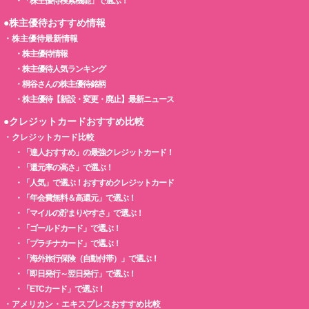
・
「株主優待検索機能」で選ぶ！
●株主優待おすすめ情報
・
株主優待最新情報
・
株主優待情報
・
株主優待人気ランキング
・
桐谷さんの株主優待銘柄
・
株主優待【新設・変更・廃止】最新ニュース
●クレジットカードおすすめ比較
・
クレジットカード比較
・
「達人おすすめ」の最強クレジットカード！
・
「還元率の高さ」で選ぶ！
・
「人気」で選ぶ！おすすめクレジットカード
・
「年会費無料＆高還元」で選ぶ！
・
「マイルの貯まりやすさ」で選ぶ！
・
「ゴールドカード」で選ぶ！
・
「プラチナカード」で選ぶ！
・
「海外旅行保険（自動付帯）」で選ぶ！
・
「即日発行～翌日発行」で選ぶ！
・
「ETCカード」で選ぶ！
・
アメリカン・エキスプレスおすすめ比較