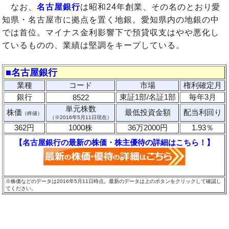
なお、
名古屋銀行
は昭和24年創業、その名のとおり愛
知県・名古屋市に拠点を置く地銀。愛知県内の地銀の中
では首位。マイナス金利影響下で預貸収支はやや悪化し
ているものの、業績は堅調をキープしている。
■名古屋銀行
業種
コード
市場
権利確定月
銀行
東証1部/名証1部
毎年3月
8522
単元株数
株価
最低投資金額
配当利回り
（終値）
（※2016年5月11日現在）
362円
1000株
36万2000円
1.93％
【名古屋銀行の最新の株価・株主優待の詳細はこちら！】
※株価などのデータは2016年5月11日時点。最新のデータは上のボタンをクリックして確認し
てください。