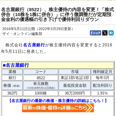
名古屋銀行（8522）、株主優待の内容を変更！「株式
併合（10株を1株に併合）」に伴う微調整だが定期預
金金利の優遇幅の引き下げで優待利回りダウン
2016年5月11日公開（2022年3月29日更新）
ザイ・オンライン編集部
株式会社
名古屋銀行
が株主優待内容を変更すると2016
年5月11日に発表した。
■名古屋銀行
業種
コード
市場
権利確定月
銀行
東証1部/名証1部
毎年3月
8522
単元株数
株価
最低投資金額
配当利回り
（終値）
（※2016年5月11日現在）
362円
1000株
36万2000円
1.93％
【名古屋銀行の最新の株価・株主優待の詳細はこちら！】