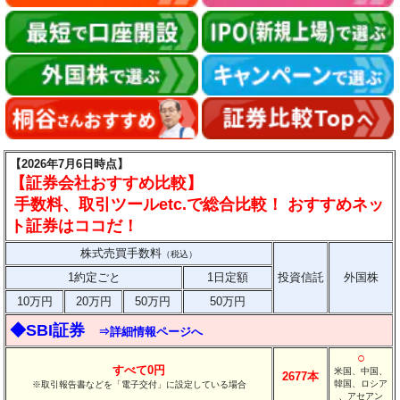
【2026年7月6日時点】
【証券会社おすすめ比較】
手数料、取引ツールetc.で総合比較！ おすすめネッ
ト証券はココだ！
株式売買手数料
（税込）
1約定ごと
1日定額
投資信託
外国株
10万円
20万円
50万円
50万円
◆SBI証券
⇒詳細情報ページへ
○
すべて0円
米国、中国、
2677本
韓国、ロシア
※取引報告書などを「電子交付」に設定している場合
、アセアン