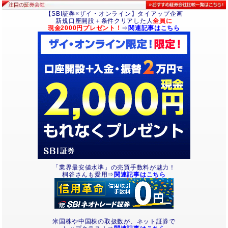
【SBI証券×ザイ・オンライン】タイアップ企画
新規口座開設＋条件クリアした人
全員に
現金2000円プレゼント！
⇒
関連記事はこちら
「業界最安値水準」の売買手数料が魅力！
桐谷さんも愛用⇒
関連記事はこちら
米国株や中国株の取扱数が、ネット証券で