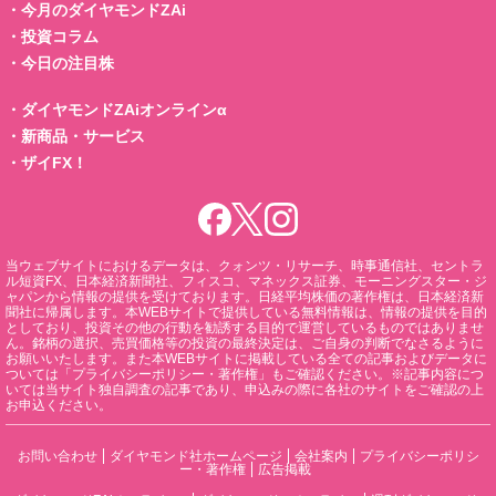
・
今月のダイヤモンドZAi
・
投資コラム
・
今日の注目株
・
ダイヤモンドZAiオンラインα
・
新商品・サービス
・
ザイFX！
当ウェブサイトにおけるデータは、クォンツ・リサーチ、時事通信社、セントラ
ル短資FX、日本経済新聞社、フィスコ、マネックス証券、モーニングスター・ジ
ャパンから情報の提供を受けております。日経平均株価の著作権は、日本経済新
聞社に帰属します。本WEBサイトで提供している無料情報は、情報の提供を目的
としており、投資その他の行動を勧誘する目的で運営しているものではありませ
ん。銘柄の選択、売買価格等の投資の最終決定は、ご自身の判断でなさるように
お願いいたします。また本WEBサイトに掲載している全ての記事およびデータに
ついては「プライバシーポリシー・著作権」もご確認ください。※記事内容につ
いては当サイト独自調査の記事であり、申込みの際に各社のサイトをご確認の上
お申込ください。
お問い合わせ
ダイヤモンド社ホームページ
会社案内
プライバシーポリシ
ー・著作権
広告掲載