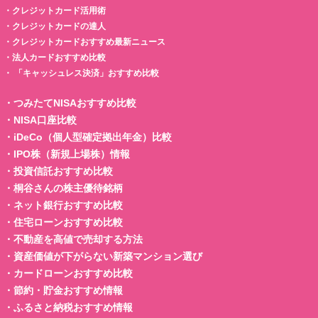
・
クレジットカード活用術
・
クレジットカードの達人
・
クレジットカードおすすめ最新ニュース
・
法人カードおすすめ比較
・
「キャッシュレス決済」おすすめ比較
・
つみたてNISAおすすめ比較
・
NISA口座比較
・
iDeCo（個人型確定拠出年金）比較
・
IPO株（新規上場株）情報
・
投資信託おすすめ比較
・
桐谷さんの株主優待銘柄
・
ネット銀行おすすめ比較
・
住宅ローンおすすめ比較
・
不動産を高値で売却する方法
・
資産価値が下がらない新築マンション選び
・
カードローンおすすめ比較
・
節約・貯金おすすめ情報
・
ふるさと納税おすすめ情報