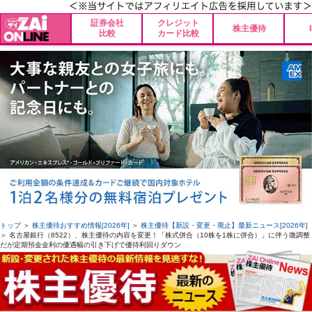
証券会社
クレジット
株主優待
比較
カード比較
トップ
＞
株主優待おすすめ情報[2026年]
＞
株主優待【新設・変更・廃止】最新ニュース[2026年]
＞ 名古屋銀行（8522）、株主優待の内容を変更！「株式併合（10株を1株に併合）」に伴う微調整
だが定期預金金利の優遇幅の引き下げで優待利回りダウン