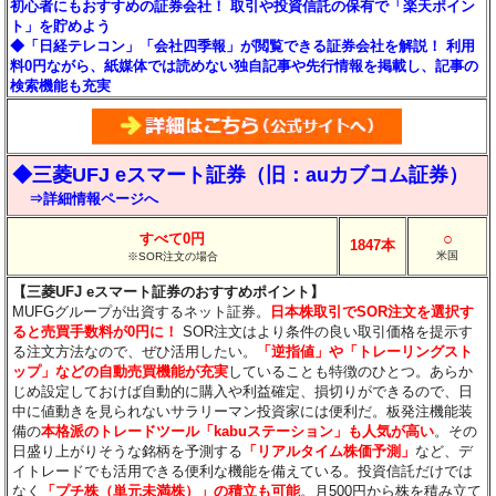
初心者にもおすすめの証券会社！ 取引や投資信託の保有で「楽天ポイン
ト」を貯めよう
◆「日経テレコン」「会社四季報」が閲覧できる証券会社を解説！ 利用
料0円ながら、紙媒体では読めない独自記事や先行情報を掲載し、記事の
検索機能も充実
◆三菱UFJ eスマート証券（旧：auカブコム証券）
⇒詳細情報ページへ
○
すべて0円
1847本
米国
※SOR注文の場合
【三菱UFJ eスマート証券のおすすめポイント】
MUFGグループが出資するネット証券。
日本株取引でSOR注文を選択す
ると売買手数料が0円に！
SOR注文はより条件の良い取引価格を提示す
る注文方法なので、ぜひ活用したい。
「逆指値」や「トレーリングスト
ップ」などの自動売買機能が充実
していることも特徴のひとつ。あらか
じめ設定しておけば自動的に購入や利益確定、損切りができるので、日
中に値動きを見られないサラリーマン投資家には便利だ。板発注機能装
備の
本格派のトレードツール「kabuステーション」も人気が高い
。その
日盛り上がりそうな銘柄を予測する
「リアルタイム株価予測」
など、デ
イトレードでも活用できる便利な機能を備えている。投資信託だけでは
なく
「プチ株（単元未満株）」の積立も可能
。月500円から株を積み立て