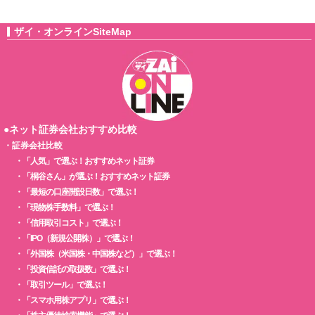
ザイ・オンラインSiteMap
●ネット証券会社おすすめ比較
・
証券会社比較
・
「人気」で選ぶ！おすすめネット証券
・
「桐谷さん」が選ぶ！おすすめネット証券
・
「最短の口座開設日数」で選ぶ！
・
「現物株手数料」で選ぶ！
・
「信用取引コスト」で選ぶ！
・
「IPO（新規公開株）」で選ぶ！
・
「外国株（米国株・中国株など）」で選ぶ！
・
「投資信託の取扱数」で選ぶ！
・
「取引ツール」で選ぶ！
・
「スマホ用株アプリ」で選ぶ！