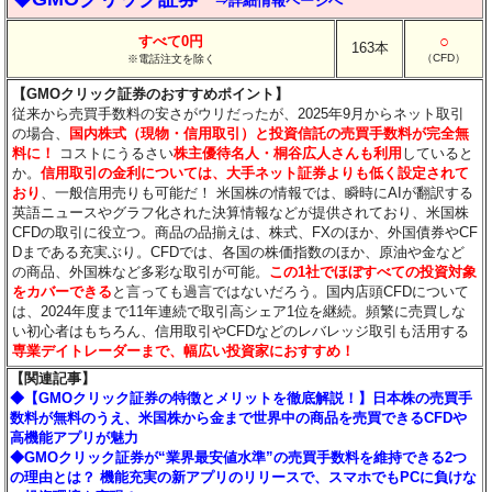
⇒詳細情報ページへ
○
すべて0円
163本
（CFD）
※電話注文を除く
【GMOクリック証券のおすすめポイント】
従来から売買手数料の安さがウリだったが、2025年9月からネット取引
の場合、
国内株式（現物・信用取引）と投資信託の売買手数料が完全無
料に！
コストにうるさい
株主優待名人・桐谷広人さんも利用
していると
か。
信用取引の金利については、大手ネット証券よりも低く設定されて
おり
、一般信用売りも可能だ！ 米国株の情報では、瞬時にAIが翻訳する
英語ニュースやグラフ化された決算情報などが提供されており、米国株
CFDの取引に役立つ。商品の品揃えは、株式、FXのほか、外国債券やCF
Dまである充実ぶり。CFDでは、各国の株価指数のほか、原油や金など
の商品、外国株など多彩な取引が可能。
この1社でほぼすべての投資対象
をカバーできる
と言っても過言ではないだろう。国内店頭CFDについて
は、2024年度まで11年連続で取引高シェア1位を継続。頻繁に売買しな
い初心者はもちろん、信用取引やCFDなどのレバレッジ取引も活用する
専業デイトレーダーまで、幅広い投資家におすすめ！
【関連記事】
◆【GMOクリック証券の特徴とメリットを徹底解説！】日本株の売買手
数料が無料のうえ、米国株から金まで世界中の商品を売買できるCFDや
高機能アプリが魅力
◆GMOクリック証券が“業界最安値水準”の売買手数料を維持できる2つ
の理由とは？ 機能充実の新アプリのリリースで、スマホでもPCに負けな