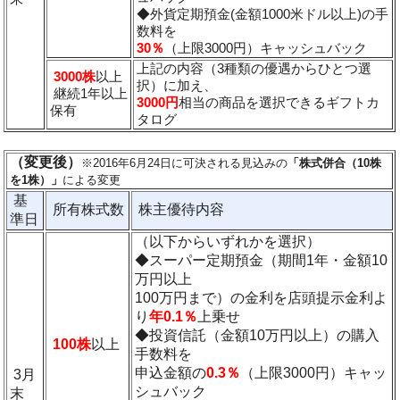
◆外貨定期預金(金額1000米ドル以上)の手
数料を
30％
（上限3000円）キャッシュバック
上記の内容（3種類の優遇からひとつ選
3000株
以上
択）に加え、
継続1年以上
3000円
相当の商品を選択できるギフトカ
保有
タログ
（変更後）
※2016年6月24日に可決される見込みの
「株式併合（10株
を1株）」
による変更
基
所有株式数
株主優待内容
準日
（以下からいずれかを選択）
◆スーパー定期預金（期間1年・金額10
万円以上
100万円まで）の金利を店頭提示金利よ
り
年0.1％
上乗せ
◆投資信託（金額10万円以上）の購入
100株
以上
手数料を
申込金額の
0.3％
（上限3000円）キャッ
3月
シュバック
末