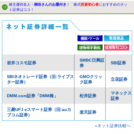
株主優待名人・
桐谷さんのお墨付き
！ 株式
投資初心者
におすすめのネッ
ト証券はココ！
SMBC日興証
岩井コスモ証券
SBI証券
券
SBIネオトレード証券（旧:ライブス
GMOクリッ
立花証券
ター証券）
ク証券
マネックス
DMM.com証券「DMM株」
松井証券
証券
三菱UFJ eスマート証券（旧:auカ
楽天証券
ブコム証券）
»ネット証券比較へ