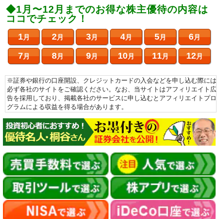
◆1月〜12月までのお得な株主優待の内容は
ココでチェック！
1
2
3
4
5
6
月
月
月
月
月
月
7
8
9
10
11
12
月
月
月
月
月
月
※証券や銀行の口座開設、クレジットカードの入会などを申し込む際には
必ず各社のサイトをご確認ください。なお、当サイトはアフィリエイト広
告を採用しており、掲載各社のサービスに申し込むとアフィリエイトプロ
グラムによる収益を得る場合があります。