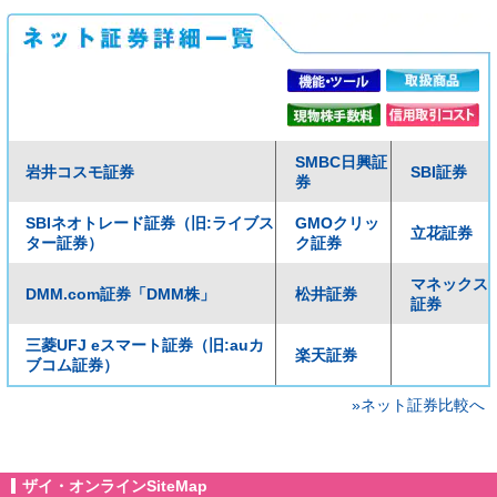
SMBC日興証
岩井コスモ証券
SBI証券
券
SBIネオトレード証券（旧:ライブス
GMOクリッ
立花証券
ター証券）
ク証券
マネックス
DMM.com証券「DMM株」
松井証券
証券
三菱UFJ eスマート証券（旧:auカ
楽天証券
ブコム証券）
»ネット証券比較へ
ザイ・オンラインSiteMap