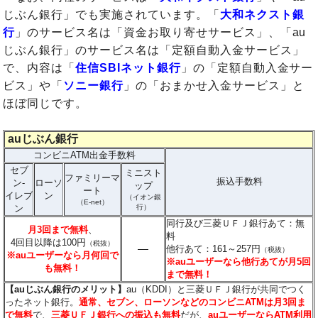
じぶん銀行」でも実施されています。「
大和ネクスト銀
行
」のサービス名は「資金お取り寄せサービス」、「au
じぶん銀行」のサービス名は「定額自動入金サービス」
で、内容は「
住信SBIネット銀行
」の「定額自動入金サー
ビス」や「
ソニー銀行
」の「おまかせ入金サービス」と
ほぼ同じです。
auじぶん銀行
コンビニATM出金手数料
セブ
ミニスト
ファミリーマ
振込手数料
ン-
ローソ
ップ
ート
イレブ
ン
（イオン銀
（E-net）
ン
行）
同行及び三菱ＵＦＪ銀行あて：無
月3回まで無料
、
料
4回目以降は100円
（税抜）
―
他行あて：161～257円
（税抜）
※auユーザーなら月何回で
※auユーザーなら他行あてが月5回
も無料！
まで無料！
【auじぶん銀行のメリット】
au（KDDI）と三菱ＵＦＪ銀行が共同でつく
ったネット銀行。
通常、セブン、ローソンなどのコンビニATMは月3回ま
で無料
で、
三菱ＵＦＪ銀行への振込も無料
だが、
auユーザーならATM利用