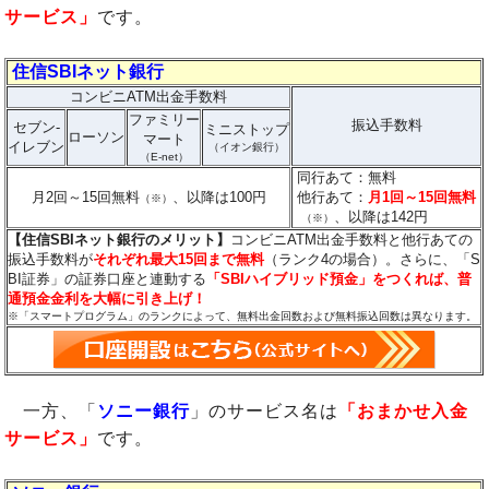
サービス」
です。
住信SBIネット銀行
コンビニATM出金手数料
ファミリー
振込手数料
セブン-
ミニストップ
ローソン
マート
イレブン
（イオン銀行）
（E-net）
同行あて：無料
月2回～15回無料
、以降は100円
他行あて：
月1回～15回無料
（※）
、以降は142円
（※）
【住信SBIネット銀行のメリット】
コンビニATM出金手数料と他行あての
振込手数料が
それぞれ最大15回まで無料
（ランク4の場合）。さらに、「S
BI証券」の証券口座と連動する
「SBIハイブリッド預金」をつくれば、普
通預金金利を大幅に引き上げ！
※「スマートプログラム」のランクによって、
無料出金回数および
無料振込回数は異なります。
一方、「
ソニー銀行
」のサービス名は
「おまかせ入金
サービス」
です。