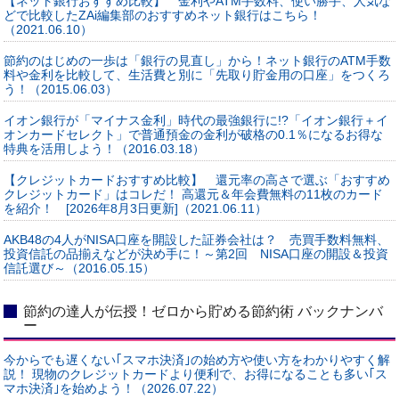
【ネット銀行おすすめ比較】 金利やATM手数料、使い勝手、人気な
どで比較したZAi編集部のおすすめネット銀行はこちら！
（2021.06.10）
節約のはじめの一歩は「銀行の見直し」から！ネット銀行のATM手数
料や金利を比較して、生活費と別に「先取り貯金用の口座」をつくろ
う！（2015.06.03）
イオン銀行が「マイナス金利」時代の最強銀行に!?「イオン銀行＋イ
オンカードセレクト」で普通預金の金利が破格の0.1％になるお得な
特典を活用しよう！（2016.03.18）
【クレジットカードおすすめ比較】 還元率の高さで選ぶ「おすすめ
クレジットカード」はコレだ！ 高還元＆年会費無料の11枚のカード
を紹介！ [2026年8月3日更新]（2021.06.11）
AKB48の4人がNISA口座を開設した証券会社は？ 売買手数料無料、
投資信託の品揃えなどが決め手に！～第2回 NISA口座の開設＆投資
信託選び～（2016.05.15）
節約の達人が伝授！ゼロから貯める節約術 バックナンバ
ー
今からでも遅くない｢スマホ決済｣の始め方や使い方をわかりやすく解
説！ 現物のクレジットカードより便利で、お得になることも多い｢ス
マホ決済｣を始めよう！（2026.07.22）