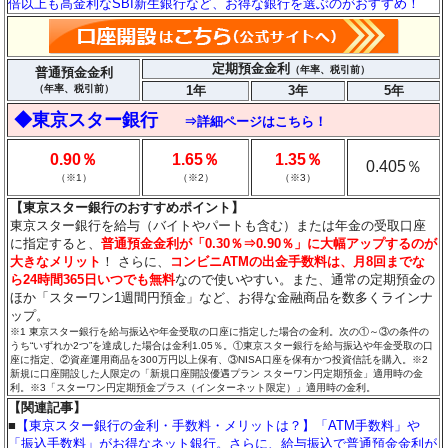
倍以上も高金利なSBI新生銀行など、お得な銀行を選ぶのがおすすめ！
定期預金金利
（年率、税引前）
普通預金金利
（年率、税引前）
1年
3年
5年
◆東京スター銀行
⇒詳細ページはこちら！
0.90％
1.65％
1.35％
0.405％
（※1）
（※2）
（※3）
【東京スター銀行のおすすめポイント】
東京スター銀行を給与（バイトやパートも含む）または年金の受取口座
に指定すると、
普通預金金利が「0.30％⇒0.90％」に大幅アップするのが
大きなメリット
！ さらに、
コンビニATMの出金手数料は、月8回までな
ら24時間365日いつでも無料
なので使いやすい。また、通常の定期預金の
ほか「スターワン1週間円預金」など、お得な金融商品を数多くラインナ
ップ。
※1 東京スター銀行を給与振込や年金受取の口座に指定した場合の金利。次の①～③の条件の
うち“いずれか2つ”を達成した場合は金利1.05％。①東京スター銀行を給与振込や年金受取の口
座に指定、②資産運用商品を300万円以上保有、③NISA口座を保有かつ投資信託を購入。※2
新規に口座開設した人限定の「新規口座開設優遇プラン スターワン円定期預金」適用時の金
利。※3「スターワン円定期預金プラス（インターネット限定）」適用時の金利。
【関連記事】
■
【東京スター銀行の金利・手数料・メリットは？】「ATM手数料」や
「振込手数料」がお得なネット銀行。さらに、給与振込で普通預金金利が