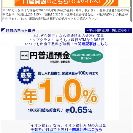
※ 100万円を預けた場合の2026年8月3日時点の金利（年率、税引前）。金利は税引き前の年利
率であり、利息には20.315％（国税15.315％〈復興特別所得税含む〉＋地方税5％）の税金が
かかります。また、最新の金利は各銀行の公式サイトをご確認ください。
「あおぞら銀行」なら普通預金の金利が業界
トップクラス！ ゆうちょ銀行ATMなら365日
いつでも出金手数料が無料！⇒
関連記事はこちら
「イオン銀行」なら、イオン銀行ATMの入出金
手数料が何回でも無料⇒
関連記事はこちら