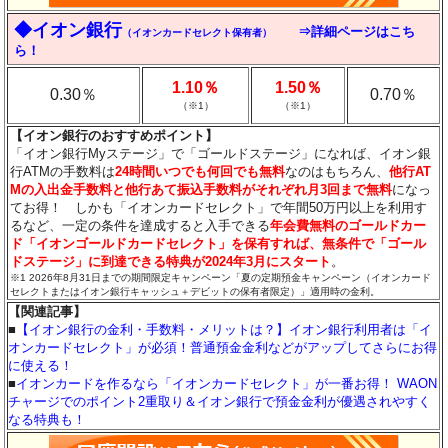
◆イオン銀行
⇒詳細ページはこち
（イオンカードセレクト保有者）
ら！
1.10％
1.50％
0.30％
0.70％
（※1）
（※1）
【イオン銀行のおすすめポイント】
「イオン銀行Myステージ」で「ゴールドステージ」になれば、イオン銀
行ATMの手数料は
24時間いつでも何回でも無料
なのはもちろん、
他行AT
Mの入出金手数料と他行あて振込手数料がそれぞれ月3回まで無料
になっ
てお得！ しかも「イオンカードセレクト」で年間50万円以上を利用す
るなど、一定の条件を達成すると入手できる
年会費無料のゴールドカー
ド「イオンゴールドカードセレクト」を保有すれば、無条件で「ゴール
ドステージ」に到達できる特典が2024年3月にスタート
。
※1 2026年8月31日までの期間限定キャンペーン「夏の定期預金キャンペーン（イオンカード
セレクトまたはイオン銀行キャッシュ＋デビットの保有者限定）」適用時の金利。
【関連記事】
■
【イオン銀行の金利・手数料・メリットは？】イオン銀行利用者は「イ
オンカードセレクト」が必須！普通預金金利などがアップしてさらにお得
に使える！
■
イオンカードを作るなら「イオンカードセレクト」が一番お得！ WAON
チャージでのポイント2重取り＆イオン銀行で預金金利が優遇されやすく
なる特典も！