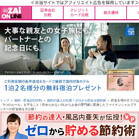
証券会社
クレジット
株主優待
比較
カード比較
トップ
＞
節約・貯金[2026年]
＞
節約の達人が伝授！ゼロから貯める節約術
＞ 貯金を増やすコツは
「5つのルール」を守ること！貯められないOLからお金の専門家に変身したファイナンシャルプラ
ンナーの貯金術を大公開！