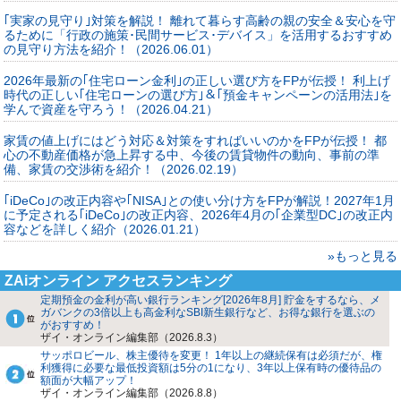
｢実家の見守り｣対策を解説！ 離れて暮らす高齢の親の安全＆安心を守
るために「行政の施策･民間サービス･デバイス」を活用するおすすめ
の見守り方法を紹介！（2026.06.01）
2026年最新の｢住宅ローン金利｣の正しい選び方をFPが伝授！ 利上げ
時代の正しい｢住宅ローンの選び方｣＆｢預金キャンペーンの活用法｣を
学んで資産を守ろう！（2026.04.21）
家賃の値上げにはどう対応＆対策をすればいいのかをFPが伝授！ 都
心の不動産価格が急上昇する中、今後の賃貸物件の動向、事前の準
備、家賃の交渉術を紹介！（2026.02.19）
｢iDeCo｣の改正内容や｢NISA｣との使い分け方をFPが解説！2027年1月
に予定される｢iDeCo｣の改正内容、2026年4月の｢企業型DC｣の改正内
容などを詳しく紹介（2026.01.21）
»もっと見る
ZAiオンライン アクセスランキング
定期預金の金利が高い銀行ランキング[2026年8月] 貯金をするなら、メ
ガバンクの3倍以上も高金利なSBI新生銀行など、お得な銀行を選ぶの
がおすすめ！
ザイ・オンライン編集部（2026.8.3）
サッポロビール、株主優待を変更！ 1年以上の継続保有は必須だが、権
利獲得に必要な最低投資額は5分の1になり、3年以上保有時の優待品の
額面が大幅アップ！
ザイ・オンライン編集部（2026.8.8）