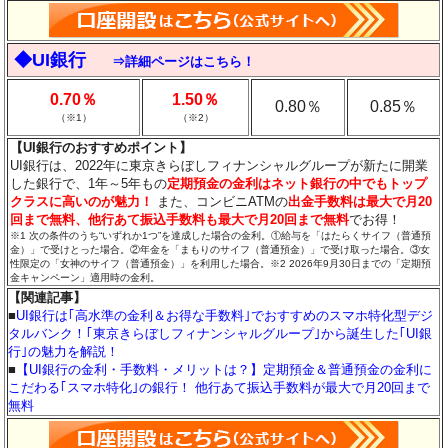
◆UI銀行
⇒詳細ページはこちら！
0.70％
1.50％
0.80％
0.85％
（※1）
（※2）
【UI銀行のおすすめポイント】
UI銀行は、2022年に東京きらぼしフィナンシャルグループが新たに開業
した銀行で、1年～5年もの
定期預金の金利はネット銀行の中でもトップ
クラスに高いのが魅力
！
また、コンビニATMの
出金手数料は最大で月20
回まで無料、他行あて振込手数料も最大で月20回まで無料
でお得！
※1 次の条件のうち“いずれか1つ”を達成した場合の金利。①給与を「はたらくサイフ（普通預
金）」で受けとった場合。②年金を「まもりのサイフ（普通預金）」で受け取った場合。③女
性限定の「女神のサイフ（普通預金）」を利用した場合。※2 2026年9月30日までの「定期預
金キャンペーン」適用時の金利。
【関連記事】
■
UI銀行は｢高水準の金利＆お得な手数料｣でおすすめのスマホ特化型デジ
タルバンク！｢東京きらぼしフィナンシャルグループ｣から誕生した｢UI銀
行｣の魅力を解説！
■
【UI銀行の金利・手数料・メリットは？】定期預金＆普通預金の金利に
こだわる｢スマホ特化｣の銀行！ 他行あて振込手数料が最大で月20回まで
無料