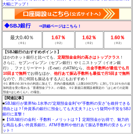
大幅にアップ！
◆SBJ銀行
⇒詳細ページはこちら！
最大0.40％
1.67％
1.62％
1.60％
（※1）
（※2）
（※2）
（※2）
【SBJ銀行のおすすめポイント】
ほかのネット銀行と比べても、
定期預金金利の高さはトップクラス
！
さらに、セブン-イレブン（セブン銀行）やミニストップ（イオン銀
行）、ファミリーマート（E-net）のATMなら、
出金手数料が最低でも月
10回まで無料
でお得なほか、
他行あて振込手数料も最低で月5回まで無料
なので、月に何回も振込をする人にもおすすめ！
※1 通常の0.30％分の利息に加えて、月内の最低残高（上限1000万円）に対して0.10％分の追
加利息を受け取れる「普通預金プラス」の場合。※2 新規口座開設者限定の「はじめての定期
預金<はじめくん>」の場合。
【関連記事】
■
SBJ銀行が業界No.1水準の“定期預金金利”や“手数料の安さ”を維持できる
理由とは？｢外資系の銀行に預金しても大丈夫？｣という疑問や不安をSBJ
銀行に直撃！
■
【SBJ銀行の金利・手数料・メリットは？】定期預金がお得で、魅力的
な商品も多い外資系銀行。ATM手数料や他行あて振込手数料の安さもメリ
ット！