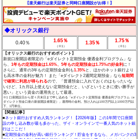
【楽天銀行は楽天証券と同時口座開設がお得！】
◆オリックス銀行
1.65％
1.75％
0.40％
1.35％
（※1）
（※1）
【オリックス銀行のおすすめポイント】
新規口座開設者限定の「eダイレクト定期預金 優遇金利プログラム」な
ら、
1年もの定期預金は1.65%、5年もの定期預金は1.75%の好金利
に！
さらに、通常の3年もの定期預金金利も
1.35%
と、ほかのネット銀行より
も高水準の金利が魅力！ また「eダイレクト2週間定期預金」なら
短期間
で確実に利息が得られる
ので、「普通預金に入れておくのはもったいな
いけど、1カ月以上使えない定期預金だと、いざというときに使い勝手が
悪い」という資金の運用先として最適。
※1 口座開設日から翌々月末日まで申し込める「eダイレクト定期預金 優遇金利プログラム（e
ダイレクト預金口座の新規開設者限定）」適用時の金利。預け入れは100万円以上1000万円以
下、1円単位。
【関連記事】
■
ネット銀行おすすめ人気ランキング！【2026年版】この1年間で口座開
設の申し込み数が最も多かった、ザイ・オンラインで一番人気のネット銀
行はここだ！
■
定期預金の金利が高い銀行ランキング！貯金をするなら、メガバンクの3