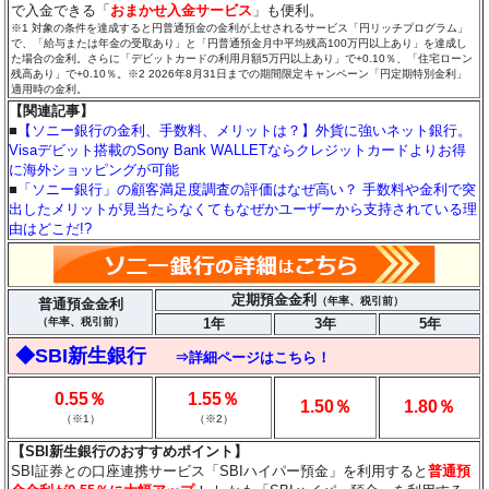
で入金できる「
おまかせ入金サービス
」も便利。
※1 対象の条件を達成すると円普通預金の金利が上せされるサービス「円リッチプログラム」
で、「給与または年金の受取あり」と「円普通預金月中平均残高100万円以上あり」を達成し
た場合の金利。さらに「デビットカードの利用月額5万円以上あり」で+0.10％、「住宅ローン
残高あり」で+0.10％。※2 2026年8月31日までの期間限定キャンペーン「円定期特別金利」
適用時の金利。
【関連記事】
■
【ソニー銀行の金利、手数料、メリットは？】外貨に強いネット銀行。
Visaデビット搭載のSony Bank WALLETならクレジットカードよりお得
に海外ショッピングが可能
■
「ソニー銀行」の顧客満足度調査の評価はなぜ高い？ 手数料や金利で突
出したメリットが見当たらなくてもなぜかユーザーから支持されている理
由はどこだ!?
定期預金金利
（年率、税引前）
普通預金金利
（年率、税引前）
1年
3年
5年
◆SBI新生銀行
⇒詳細ページはこちら！
0.55％
1.55％
1.50％
1.80％
（※1）
（※2）
【SBI新生銀行のおすすめポイント】
SBI証券との口座連携サービス「SBIハイパー預金」を利用すると
普通預