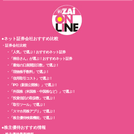
●ネット証券会社おすすめ比較
・
証券会社比較
・
「人気」で選ぶ！おすすめネット証券
・
「桐谷さん」が選ぶ！おすすめネット証券
・
「最短の口座開設日数」で選ぶ！
・
「現物株手数料」で選ぶ！
・
「信用取引コスト」で選ぶ！
・
「IPO（新規公開株）」で選ぶ！
・
「外国株（米国株・中国株など）」で選ぶ！
・
「投資信託の取扱数」で選ぶ！
・
「取引ツール」で選ぶ！
・
「スマホ用株アプリ」で選ぶ！
・
「株主優待検索機能」で選ぶ！
●株主優待おすすめ情報