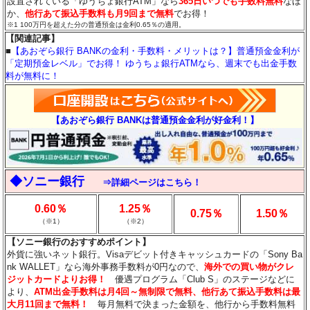
設置されている「ゆうちょ銀行ATM」なら
365日いつでも手数料無料
なほ
か、
他行あて振込手数料も月9回まで無料
でお得！
※1 100万円を超えた分の普通預金は金利0.65％の適用。
【関連記事】
■
【あおぞら銀行 BANKの金利・手数料・メリットは？】普通預金金利が
「定期預金レベル」でお得！ ゆうちょ銀行ATMなら、週末でも出金手数
料が無料に！
【あおぞら銀行 BANKは普通預金金利が好金利！】
◆ソニー銀行
⇒詳細ページはこちら！
0.60％
1.25％
0.75％
1.50％
（※1）
（※2）
【ソニー銀行のおすすめポイント】
外貨に強いネット銀行。Visaデビット付きキャッシュカードの「Sony Ba
nk WALLET」なら海外事務手数料が0円なので、
海外での買い物がクレ
ジットカードよりお得！
優遇プログラム「Club S」のステージなどに
より、
ATM出金手数料は月4回～無制限で無料、他行あて振込手数料は最
大月11回まで無料！
毎月無料で決まった金額を、他行から手数料無料