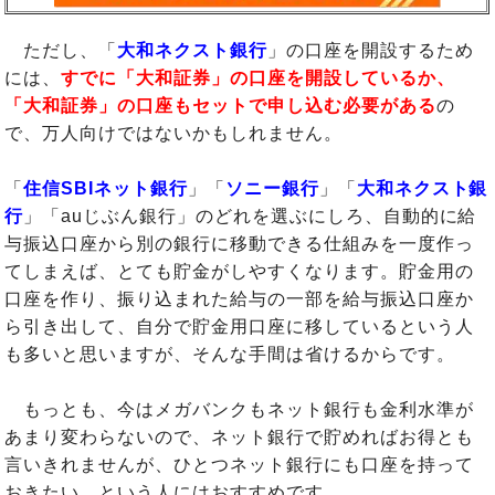
ただし、「
大和ネクスト銀行
」の口座を開設するため
には、
すでに「大和証券」の口座を開設しているか、
「大和証券」の口座もセットで申し込む必要がある
の
で、万人向けではないかもしれません。
「
住信SBIネット銀行
」「
ソニー銀行
」「
大和ネクスト銀
行
」「auじぶん銀行」のどれを選ぶにしろ、自動的に給
与振込口座から別の銀行に移動できる仕組みを一度作っ
てしまえば、とても貯金がしやすくなります。貯金用の
口座を作り、振り込まれた給与の一部を給与振込口座か
ら引き出して、自分で貯金用口座に移しているという人
も多いと思いますが、そんな手間は省けるからです。
もっとも、今はメガバンクもネット銀行も金利水準が
あまり変わらないので、ネット銀行で貯めればお得とも
言いきれませんが、ひとつネット銀行にも口座を持って
おきたい、という人にはおすすめです。