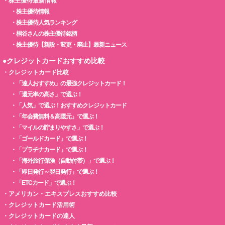
・
株主優待最新情報
・
株主優待情報
・
株主優待人気ランキング
・
桐谷さんの株主優待銘柄
・
株主優待【新設・変更・廃止】最新ニュース
●クレジットカードおすすめ比較
・
クレジットカード比較
・
「達人おすすめ」の最強クレジットカード！
・
「還元率の高さ」で選ぶ！
・
「人気」で選ぶ！おすすめクレジットカード
・
「年会費無料＆高還元」で選ぶ！
・
「マイルの貯まりやすさ」で選ぶ！
・
「ゴールドカード」で選ぶ！
・
「プラチナカード」で選ぶ！
・
「海外旅行保険（自動付帯）」で選ぶ！
・
「即日発行～翌日発行」で選ぶ！
・
「ETCカード」で選ぶ！
・
アメリカン・エキスプレスおすすめ比較
・
クレジットカード活用術
・
クレジットカードの達人