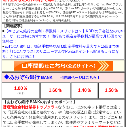
※1 以下の①～③の条件をすべて達成した場合の金利。通常は年0.41％。①「au PAY アプリ」
とauじぶん銀行の口座を連携すると+年0.05％。②「au PAY カード」の利用代金がauじぶん
銀行の口座から引き落とされると＋年0.05％。③三菱UFJ eスマート証券またはSBI証券とauじ
ぶん銀行の口座を連携すると+年0.10％。※2 2026年8月31日までの期間限定キャンペーン
「夏の1年もの特別金利キャンペーン」適用時の金利。
【関連記事】
■
【auじぶん銀行の金利・手数料・メリットは？】KDDIの子会社なのでau
ユーザーには特におすすめ！ 他行あて振込み手数料が最高で月15回まで
無料に！
■
auじぶん銀行は、振込手数料やATM出金手数料が最大で月15回まで無
料！｢じぶんプラス｣のリニューアルでPontaポイントも貯まるようにな
り、さらにお得に！
◆あおぞら銀行
BANK
⇒詳細ページはこちら！
1.00％
1.60％
1.40％
1.50％
（※1）
【あおぞら銀行 BANKのおすすめポイント】
普通預金金利は業界トップクラス
なうえに、ほかのネット銀行とは違っ
て「証券会社の口座と連携する」や「給与の振込口座に設定する」とい
った条件もなく好金利が適用されるのがメリット！ また、コンビニATM
では出金手数料が発生してしまうが、郵便局やファミリーマートなどに