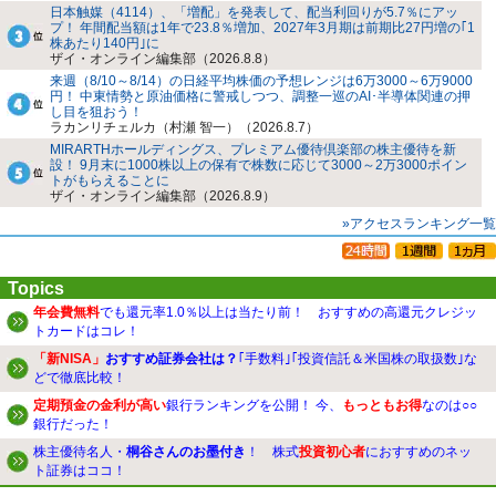
日本触媒（4114）、「増配」を発表して、配当利回りが5.7％にアッ
プ！ 年間配当額は1年で23.8％増加、2027年3月期は前期比27円増の｢1
株あたり140円｣に
ザイ・オンライン編集部（2026.8.8）
来週（8/10～8/14）の日経平均株価の予想レンジは6万3000～6万9000
円！ 中東情勢と原油価格に警戒しつつ、調整一巡のAI･半導体関連の押
し目を狙おう！
ラカンリチェルカ（村瀬 智一）（2026.8.7）
MIRARTHホールディングス、プレミアム優待倶楽部の株主優待を新
設！ 9月末に1000株以上の保有で株数に応じて3000～2万3000ポイン
トがもらえることに
ザイ・オンライン編集部（2026.8.9）
»アクセスランキング一覧
Topics
年会費無料
でも還元率1.0％以上は当たり前！ おすすめの高還元クレジッ
トカードはコレ！
「新NISA」
おすすめ証券会社は？
｢手数料｣｢投資信託＆米国株の取扱数｣な
どで徹底比較！
定期預金の金利が高い
銀行ランキングを公開！ 今、
もっともお得
なのは○○
銀行だった！
株主優待名人・
桐谷さんのお墨付き
！ 株式
投資初心者
におすすめのネッ
ト証券はココ！