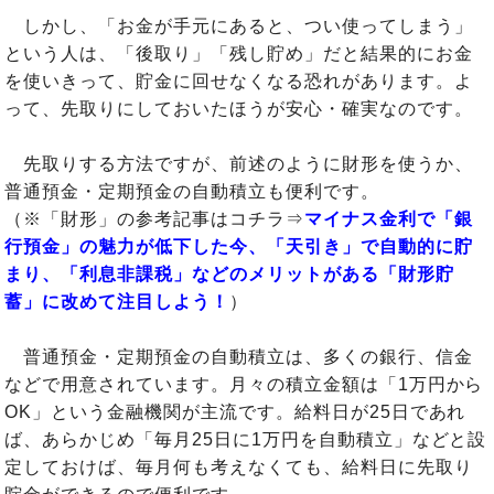
しかし、「お金が手元にあると、つい使ってしまう」
という人は、「後取り」「残し貯め」だと結果的にお金
を使いきって、貯金に回せなくなる恐れがあります。よ
って、先取りにしておいたほうが安心・確実なのです。
先取りする方法ですが、前述のように財形を使うか、
普通預金・定期預金の自動積立も便利です。
（※「財形」の参考記事はコチラ⇒
マイナス金利で「銀
行預金」の魅力が低下した今、「天引き」で自動的に貯
まり、「利息非課税」などのメリットがある「財形貯
蓄」に改めて注目しよう！
）
普通預金・定期預金の自動積立は、多くの銀行、信金
などで用意されています。月々の積立金額は「1万円から
OK」という金融機関が主流です。給料日が25日であれ
ば、あらかじめ「毎月25日に1万円を自動積立」などと設
定しておけば、毎月何も考えなくても、給料日に先取り