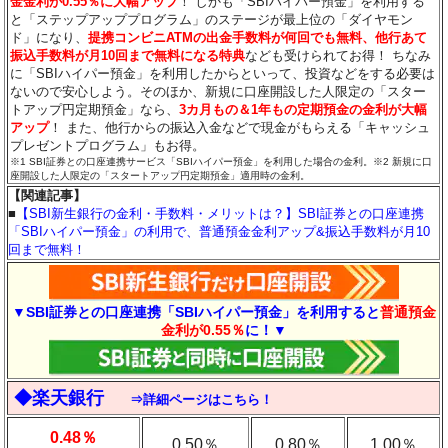
金金利が0.55％に大幅アップ
！ しかも「SBIハイパー預金」を利用する
と「ステップアッププログラム」のステージが最上位の「ダイヤモン
ド」になり、
提携コンビニATMの出金手数料が何回でも無料、他行あて
振込手数料が月10回まで無料になる特典
なども受けられてお得！ ちなみ
に「SBIハイパー預金」を利用したからといって、投資などをする必要は
ないので安心しよう。そのほか、新規に口座開設した人限定の「スター
トアップ円定期預金」なら、
3カ月もの＆1年もの定期預金の金利が大幅
アップ
！ また、他行からの振込入金などで現金がもらえる「キャッシュ
プレゼントプログラム」もお得。
※1 SBI証券との口座連携サービス「SBIハイパー預金」を利用した場合の金利。※2 新規に口
座開設した人限定の「スタートアップ円定期預金」適用時の金利。
【関連記事】
■
【SBI新生銀行の金利・手数料・メリットは？】SBI証券との口座連携
「SBIハイパー預金」の利用で、普通預金金利アップ&振込手数料が月10
回まで無料！
▼SBI証券との口座連携「SBIハイパー預金」を利用すると
普通預金
金利が0.55％
に！▼
◆楽天銀行
⇒詳細ページはこちら！
0.48％
0.50％
0.80％
1.00％