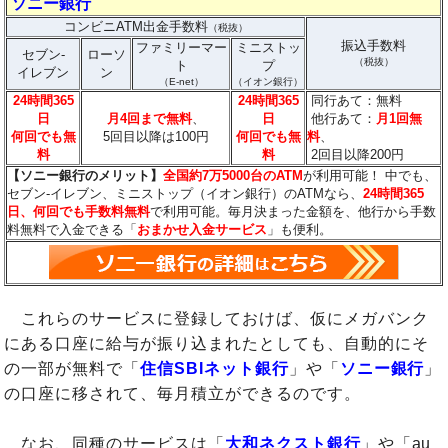
ソニー銀行
コンビニATM出金手数料
（税抜）
振込手数料
ファミリーマー
ミニストッ
セブン-
ローソ
（税抜）
ト
プ
イレブン
ン
（E-net）
（イオン銀行）
24時間365
24時間365
同行あて：無料
日
月4回まで無料
、
日
他行あて：
月1回無
何回でも無
5回目以降は100円
何回でも無
料
、
料
料
2回目以降200円
【ソニー銀行のメリット】
全国約7万5000台のATM
が利用可能！ 中でも、
セブン-イレブン、ミニストップ（イオン銀行）のATMなら、
24時間365
日、何回でも手数料無料
で利用可能。毎月決まった金額を、他行から手数
料無料で入金できる「
おまかせ入金サービス
」も便利。
これらのサービスに登録しておけば、仮にメガバンク
にある口座に給与が振り込まれたとしても、自動的にそ
の一部が無料で「
住信SBIネット銀行
」や「
ソニー銀行
」
の口座に移されて、毎月積立ができるのです。
なお、同種のサービスは「
大和ネクスト銀行
」や「au