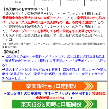
（
※1
）
【楽天銀行のおすすめポイント】
「楽天証券」との口座連動サービス「マネーブリッジ」を利用すれば、
普通預金金利が最大0.48％に大幅アップ
！ しかも、
楽天証券の申し込み
ページから「楽天証券の口座＋楽天銀行の口座」を同時に開設
できるの
で、普通預金金利が高金利な「マネーブリッジ」の利用も簡単！ ま
た、
「マネーブリッジ」を利用しても特に投資をする必要はない
ので、
とりあえず楽天証券の口座も開設して、楽天銀行の普通預金だけ利用し
てもOK！
※1「楽天証券」保有者の「マネーブリッジ」適用時。1000万円を超えた分の普通預金は金利
0.42％の適用。
【関連記事】
■
【楽天銀行の金利・手数料・メリットは？】楽天証券との口座連動によ
り普通預金金利がアップ！振込や口座振替などで「楽天ポイント」も貯ま
る！
■
｢楽天ポイント｣のお得な貯め方を解説！【2024年版】｢楽天カード+楽天
銀行+楽天証券｣など、楽天市場のSPUでお得にポイントが貯まるサービ
スを活用しよう！
▼楽天証券との口座連携「マネーブリッジ」を利用すると
普通預金
金利が最大0.48％
に！▼