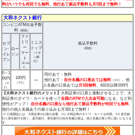
料がいつでも何回でも無料、他行あて振込手数料も月5回まで無料！
大和ネクスト銀行
コンビニATM出金手数
料
（税抜）
ファ
ミリ
ミニス
セブ
振込手数料
ー
トップ
ン-
ロー
（税抜）
マー
（イオ
イレ
ソン
ン銀
ト
ブン
行）
（E-ne
t）
0～1
同行あて：無料
100円
00円
―
他行あて：
自分名義の口座あては無料
。他
（※2）
（※1）
（※
人名義の口座あては
月3回無料
、4回目以降200円
1）
【大和ネクスト銀行のメリット】
大和証券の口座と連動させることで、大
和証券のダイワ・カードを使って
全国のATMで入出金可能
になる、など利
便性がアップ！
自分名義の口座なら他行あて振込手数料が何回でも無料
、
他行の他人名義あての振り込みも月3回まで無料！
※ 口座開設には、大和証券の口座が必要。※1 大和証券のダイワ・カードを利用。
※2 楽天銀
行と新生銀行を除く。楽天銀行、新生銀行の自分名義口座は、他人名義口座と同じ扱いになりま
す。