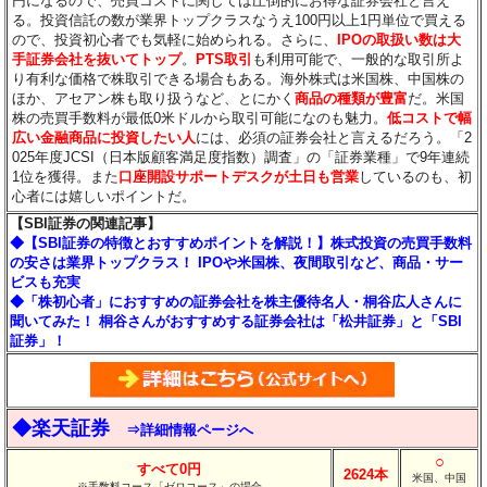
円になるので、売買コストに関しては圧倒的にお得な証券会社と言え
る。投資信託の数が業界トップクラスなうえ100円以上1円単位で買える
ので、投資初心者でも気軽に始められる。さらに、
IPOの取扱い数は大
手証券会社を抜いてトップ
。
PTS取引
も利用可能で、一般的な取引所よ
り有利な価格で株取引できる場合もある。海外株式は米国株、中国株の
ほか、アセアン株も取り扱うなど、とにかく
商品の種類が豊富
だ。米国
株の売買手数料が最低0米ドルから取引可能になのも魅力。
低コストで幅
広い金融商品に投資したい人
には、必須の証券会社と言えるだろう。「2
025年度JCSI（日本版顧客満足度指数）調査」の「証券業種」で9年連続
1位を獲得。また
口座開設サポートデスクが土日も営業
しているのも、初
心者には嬉しいポイントだ。
【SBI証券の関連記事】
◆【SBI証券の特徴とおすすめポイントを解説！】株式投資の売買手数料
の安さは業界トップクラス！ IPOや米国株、夜間取引など、商品・サー
ビスも充実
◆「株初心者」におすすめの証券会社を株主優待名人・桐谷広人さんに
聞いてみた！ 桐谷さんがおすすめする証券会社は「松井証券」と「SBI
証券」！
◆楽天証券
⇒詳細情報ページへ
○
すべて0円
2624本
米国、中国
※手数料コース「ゼロコース」の場合