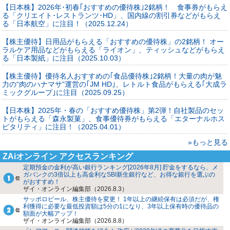
【日本株】2026年･初春｢おすすめの優待株｣2銘柄！ 食事券がもらえ
る「クリエイト･レストランツ･HD」、国内線の割引券などがもらえ
る「日本航空」に注目！（2025.12.24）
【株主優待】日用品がもらえる「おすすめの優待株」の2銘柄！ オー
ラルケア用品などがもらえる「ライオン」、ティッシュなどがもらえ
る「日本製紙」に注目（2025.10.03）
【株主優待】優待名人おすすめの｢食品優待株｣2銘柄！大量の肉が魅
力の“肉のハナマサ”運営の｢JM HD｣、レトルト食品がもらえる｢大成ラ
ミックグループ｣に注目（2025.09.25）
【日本株】2025年・春の「おすすめ優待株」第2弾！自社製品のセッ
トがもらえる「森永製菓」、食事優待券がもらえる「エターナルホス
ピタリティ」に注目！（2025.04.01）
»もっと見る
ZAiオンライン アクセスランキング
定期預金の金利が高い銀行ランキング[2026年8月] 貯金をするなら、メ
ガバンクの3倍以上も高金利なSBI新生銀行など、お得な銀行を選ぶの
がおすすめ！
ザイ・オンライン編集部（2026.8.3）
サッポロビール、株主優待を変更！ 1年以上の継続保有は必須だが、権
利獲得に必要な最低投資額は5分の1になり、3年以上保有時の優待品の
額面が大幅アップ！
ザイ・オンライン編集部（2026.8.8）