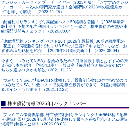
クレジットカード・オブ・ザ・イヤー（2023年版）「おすすめクレジ
ットカード」を2人の専門家が選出！全8部門の“2023年の最優秀カー
ド”を詳しく解説！（2023.11.25）
｢配当利回りランキング｣高配当ベスト50銘柄を公開！【2026年最新
版】会社予想の配当利回りランキングと一緒に、株主優待の有無や連
続増配期間もチェック！（2026.08.04）
｢連続増配株ランキング｣ベスト20！[2026年最新版] 36期連続増配の
｢花王｣、26期連続増配で利回り3.5％の｢三菱HCキャピタル｣など、お
すすめ増配銘柄を紹介 【2026年8月3日更新！】（2026.08.04）
今すぐ「つみたてNISA」を始めるための口座開設手順とおすすめの投
資信託3本を紹介！｢特定口座と一般口座｣｢毎月積立と毎日積立｣のど
ちらを選ぶべきかも解説（2021.11.26）
｢つみたてNISA｣と｢iDeCo｣を比較して、投資初心者におすすめなのは
｢つみたてNISA｣！ 低コストで長期積立投資ができて、利益は非課税
＆ポイントも貯まる！（2021.12.22）
株主優待情報[2026年] バックナンバー
｢プレミアム優待倶楽部｣株主優待利回りランキング！全96銘柄の配当
＋優待利回り(2026年8月時点)を比較して最もお得な｢プレミアム優待
倶楽部｣銘柄を公開！（2026.08.05）