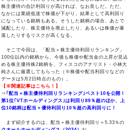
株主優待の合計利回りが高ければ、なお良しだ。ただ、
なかには業績低迷で株価が下がり、結果として高利回り
になっている銘柄もある。そうした銘柄の場合、あとで
減配したり、株主優待を廃止したり、あるいは株価が暴
落したりするリスクが高くなる。
そこで今回は、「配当＋株主優待利回りランキング」
100位以内の銘柄から、今後も株価や配当金の上昇が見込
める株主優待株2銘柄を、フィスコのアナリスト・小林大
純さんに厳選してもらった（※株価や配当利回りなどの
データは5月2日時点のもの）。
【※関連記事はこちら！】
⇒
｢配当＋株主優待利回りランキング｣ベスト10を公開！
第1位｢VTホールディングス｣は利回り89％超のほか、上
位10銘柄は配当＋優待利回り10％超の高利回りに！
まず紹介するのは、配当＋株主優待利回り＝5.33％の
クオールホールディングス（3034）
だ。