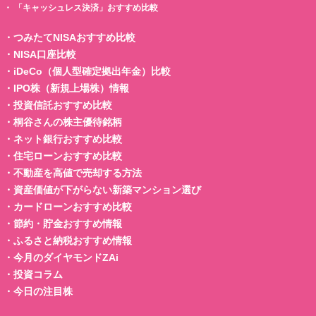
・
「キャッシュレス決済」おすすめ比較
・
つみたてNISAおすすめ比較
・
NISA口座比較
・
iDeCo（個人型確定拠出年金）比較
・
IPO株（新規上場株）情報
・
投資信託おすすめ比較
・
桐谷さんの株主優待銘柄
・
ネット銀行おすすめ比較
・
住宅ローンおすすめ比較
・
不動産を高値で売却する方法
・
資産価値が下がらない新築マンション選び
・
カードローンおすすめ比較
・
節約・貯金おすすめ情報
・
ふるさと納税おすすめ情報
・
今月のダイヤモンドZAi
・
投資コラム
・
今日の注目株