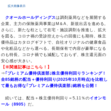
拡大画像表示
クオールホールディングス
は調剤薬局などを展開する
企業。主力の保険薬局事業はM＆A、新規出店を進める。
さらに、新たな柱として在宅・施設調剤を推進し、拡大
を図る。コロナ禍の受診控えからの回復にも期待。株主
優待品はカタログギフトで、自社オリジナルの健康食品
や化粧品などから選べる。長期保有で内容が豪華になる
のも特長。コロナ禍でも減配しておらず、株主還元面の
安心感が大きい。
【※関連記事はこちら！】
⇒
｢プレミアム優待倶楽部｣株主優待利回りランキング！
全85銘柄の配当＋優待利回り(2025年10月時点)を比較し
て最もお得な｢プレミアム優待倶楽部｣銘柄を公開！
続いては、配当＋株主優待利回り＝5.11％の
イオンモ
ール（8905）
だ。