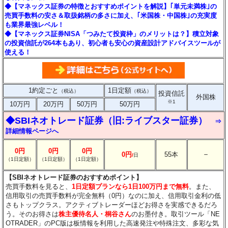
◆【マネックス証券の特徴とおすすめポイントを解説】｢単元未満株｣の
売買手数料の安さ＆取扱銘柄の多さに加え、｢米国株・中国株｣の充実度
も業界最強レベル！
◆【マネックス証券NISA「つみたて投資枠」のメリットは？】積立対象
の投資信託が264本もあり、初心者も安心の資産設計アドバイスツールが
使える！
1約定ごと
1日定額
（税込）
（税込）
投資信託
外国株
※1
10万円
20万円
50万円
50万円
◆SBIネオトレード証券（旧:ライブスター証券）
⇒
詳細情報ページへ
0円
0円
0円
－
0円
55本
/
日
（1日定額）
（1日定額）
（1日定額）
【SBIネオトレード証券のおすすめポイント】
売買手数料を見ると、
1日定額プランなら1日100万円まで無料
。また、
信用取引の売買手数料が完全無料（0円）なのに加え、信用取引金利の低
さもトップクラス。アクティブトレーダーほどお得さを実感できるだろ
う。そのお得さは
株主優待名人・桐谷さん
のお墨付き。取引ツール「NE
OTRADER」のPC版は板情報を利用した高速発注や特殊注文、多彩な気