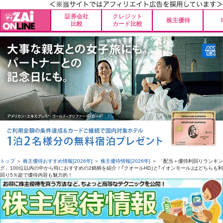
証券会社
クレジット
株主優待
比較
カード比較
トップ
＞
株主優待おすすめ情報[2026年]
＞
株主優待情報[2026年]
＞ 「配当＋優待利回りランキン
グ」100位以内の中から特におすすめの2銘柄を紹介！｢クオールHD｣と｢イオンモール｣はどちらも利
回り5％超で優待内容も魅力的！