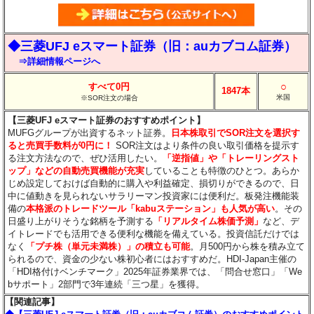
◆三菱UFJ eスマート証券（旧：auカブコム証券）
⇒詳細情報ページへ
○
すべて0円
1847本
米国
※SOR注文の場合
【三菱UFJ eスマート証券のおすすめポイント】
MUFGグループが出資するネット証券。
日本株取引でSOR注文を選択す
ると売買手数料が0円に！
SOR注文はより条件の良い取引価格を提示す
る注文方法なので、ぜひ活用したい。
「逆指値」や「トレーリングスト
ップ」などの自動売買機能が充実
していることも特徴のひとつ。あらか
じめ設定しておけば自動的に購入や利益確定、損切りができるので、日
中に値動きを見られないサラリーマン投資家には便利だ。板発注機能装
備の
本格派のトレードツール「kabuステーション」も人気が高い
。その
日盛り上がりそうな銘柄を予測する
「リアルタイム株価予測」
など、デ
イトレードでも活用できる便利な機能を備えている。投資信託だけでは
なく
「プチ株（単元未満株）」の積立も可能
。月500円から株を積み立て
られるので、資金の少ない株初心者にはおすすめだ。HDI-Japan主催の
「HDI格付けベンチマーク」2025年証券業界では、「問合せ窓口」「We
bサポート」2部門で3年連続「三つ星」を獲得。
【関連記事】