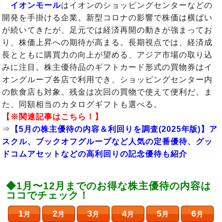
イオンモール
はイオンのショッピングセンターなどの
開発を手掛ける企業。新型コロナの影響で株価は横ばい
が続いてきたが、足元では経済再開の動きが強まってお
り、株価上昇への期待が高まる。長期視点では、経済成
長とともに購買力の向上が望める、アジア市場の取り込
みに注目。株主優待品のギフトカード形式の買物券はイ
オングループ各店で利用でき、ショッピングセンター内
の飲食店も対象。残金は次回の買物で使えて便利だ。ま
た、同額相当のカタログギフトも選べる。
【※関連記事はこちら！】
⇒
【5月の株主優待の内容＆利回りを調査(2025年版)】ア
スクル、ブックオフグループなど人気の定番優待、グッ
ドコムアセットなどの高利回りの記念優待も紹介
◆1月〜12月までのお得な株主優待の内容は
ココでチェック！
1
2
3
4
5
6
月
月
月
月
月
月