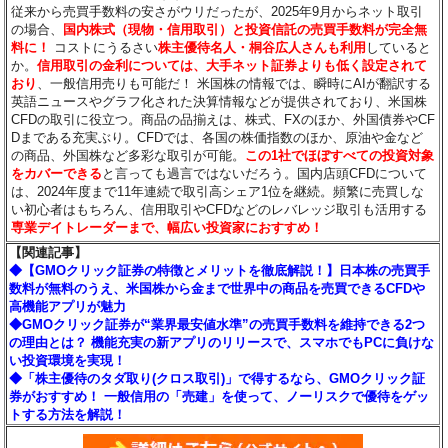
従来から売買手数料の安さがウリだったが、2025年9月からネット取引
の場合、
国内株式（現物・信用取引）と投資信託の売買手数料が完全無
料に！
コストにうるさい
株主優待名人・桐谷広人さんも利用
していると
か。
信用取引の金利については、大手ネット証券よりも低く設定されて
おり
、一般信用売りも可能だ！ 米国株の情報では、瞬時にAIが翻訳する
英語ニュースやグラフ化された決算情報などが提供されており、米国株
CFDの取引に役立つ。商品の品揃えは、株式、FXのほか、外国債券やCF
Dまである充実ぶり。CFDでは、各国の株価指数のほか、原油や金など
の商品、外国株など多彩な取引が可能。
この1社でほぼすべての投資対象
をカバーできる
と言っても過言ではないだろう。国内店頭CFDについて
は、2024年度まで11年連続で取引高シェア1位を継続。頻繁に売買しな
い初心者はもちろん、信用取引やCFDなどのレバレッジ取引も活用する
専業デイトレーダーまで、幅広い投資家におすすめ！
【関連記事】
◆【GMOクリック証券の特徴とメリットを徹底解説！】日本株の売買手
数料が無料のうえ、米国株から金まで世界中の商品を売買できるCFDや
高機能アプリが魅力
◆GMOクリック証券が“業界最安値水準”の売買手数料を維持できる2つ
の理由とは？ 機能充実の新アプリのリリースで、スマホでもPCに負けな
い投資環境を実現！
◆「株主優待のタダ取り(クロス取引)」で得するなら、GMOクリック証
券がおすすめ！ 一般信用の「売建」を使って、ノーリスクで優待をゲッ
トする方法を解説！