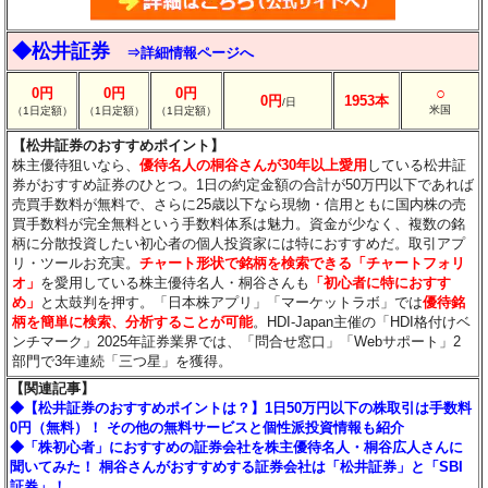
◆松井証券
⇒詳細情報ページへ
○
0円
0円
0円
0円
1953本
/日
米国
（1日定額）
（1日定額）
（1日定額）
【松井証券のおすすめポイント】
株主優待狙いなら、
優待名人の桐谷さんが30年以上愛用
している松井証
券がおすすめ証券のひとつ。1日の約定金額の合計が50万円以下であれば
売買手数料が無料で、さらに25歳以下なら現物・信用ともに国内株の売
買手数料が完全無料という手数料体系は魅力。資金が少なく、複数の銘
柄に分散投資したい初心者の個人投資家には特におすすめだ。取引アプ
リ・ツールお充実。
チャート形状で銘柄を検索できる「チャートフォリ
オ」
を愛用している株主優待名人・桐谷さんも
「初心者に特におすす
め」
と太鼓判を押す。「日本株アプリ」「マーケットラボ」では
優待銘
柄を簡単に検索、分析することが可能
。HDI-Japan主催の「HDI格付けベ
ンチマーク」2025年証券業界では、「問合せ窓口」「Webサポート」2
部門で3年連続「三つ星」を獲得。
【関連記事】
◆【松井証券のおすすめポイントは？】1日50万円以下の株取引は手数料
0円（無料）！ その他の無料サービスと個性派投資情報も紹介
◆「株初心者」におすすめの証券会社を株主優待名人・桐谷広人さんに
聞いてみた！ 桐谷さんがおすすめする証券会社は「松井証券」と「SBI
証券」！