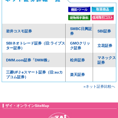
SMBC日興証
岩井コスモ証券
SBI証券
券
SBIネオトレード証券（旧:ライブス
GMOクリッ
立花証券
ター証券）
ク証券
マネックス
DMM.com証券「DMM株」
松井証券
証券
三菱UFJ eスマート証券（旧:auカ
楽天証券
ブコム証券）
»ネット証券比較へ
ザイ・オンラインSiteMap