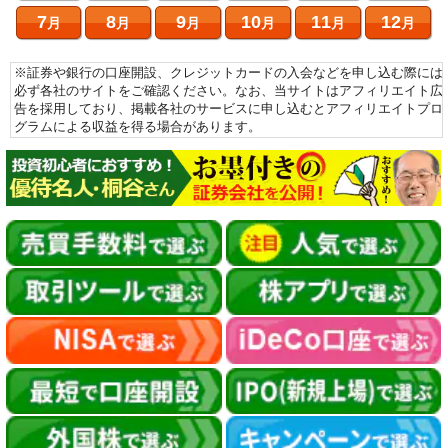
7
8
9
10
11
12
月
月
月
月
月
月
※証券や銀行の口座開設、クレジットカードの入会などを申し込む際には
必ず各社のサイトをご確認ください。なお、当サイトはアフィリエイト広
告を採用しており、掲載各社のサービスに申し込むとアフィリエイトプロ
グラムによる収益を得る場合があります。