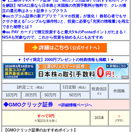
◆【三菱UFJ eスマート証券（旧：auカブコム証券）のおすすめポイント
を解説】NISA口座なら日本株と米国株の売買手数料が無料で、クレカ積
立の還元率はネット証券トップクラス
◆auカブコム証券の新アプリで「スマホ投資」が進化！ 株初心者でもサ
クサク使える｢シンプルな操作性｣と、投資に必要な｢充実の情報量｣を両立
できた秘密とは？
◆au PAY カード｣で積立投資すると最大5％のPontaポイントがたまる！
NISAも対象なので、これから投資を始める人にもおすすめ
▼【ザイ限定】2000円プレゼントの特典情報も掲載！▼
1約定ごと
1日定額
（税込）
（税込）
投資信託
外国株
※1
10万円
20万円
50万円
50万円
◆GMOクリック証券
⇒詳細情報ページへ
○
すべて0円
163本
（CFD）
※電話注文を除く
【GMOクリック証券のおすすめポイント】