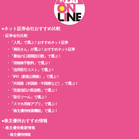
●ネット証券会社おすすめ比較
・
証券会社比較
・
「人気」で選ぶ！おすすめネット証券
・
「桐谷さん」が選ぶ！おすすめネット証券
・
「最短の口座開設日数」で選ぶ！
・
「現物株手数料」で選ぶ！
・
「信用取引コスト」で選ぶ！
・
「IPO（新規公開株）」で選ぶ！
・
「外国株（米国株・中国株など）」で選ぶ！
・
「投資信託の取扱数」で選ぶ！
・
「取引ツール」で選ぶ！
・
「スマホ用株アプリ」で選ぶ！
・
「株主優待検索機能」で選ぶ！
●株主優待おすすめ情報
・
株主優待最新情報
・
株主優待情報