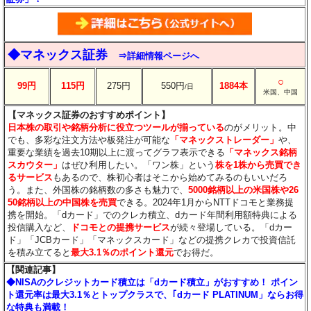
◆マネックス証券
⇒詳細情報ページへ
○
99円
115円
275円
550円
1884本
/日
米国、中国
【マネックス証券のおすすめポイント】
日本株の取引や銘柄分析に役立つツールが揃っている
のがメリット。中
でも、多彩な注文方法や板発注が可能な
「マネックストレーダー」
や、
重要な業績を過去10期以上に渡ってグラフ表示できる
「マネックス銘柄
スカウター」
はぜひ利用したい。「ワン株」という
株を1株から売買でき
るサービス
もあるので、株初心者はそこから始めてみるのもいいだろ
う。また、外国株の銘柄数の多さも魅力で、
5000銘柄以上の米国株や26
50銘柄以上の中国株を売買
できる。2024年1月からNTTドコモと業務提
携を開始。「dカード」でのクレカ積立、dカード年間利用額特典による
投信購入など、
ドコモとの提携サービス
が続々登場している。「dカー
ド」「JCBカード」「マネックスカード」などの提携クレカで投資信託
を積み立てると
最大3.1％のポイント還元
でお得だ。
【関連記事】
◆NISAのクレジットカード積立は「dカード積立」がおすすめ！ ポイン
ト還元率は最大3.1％とトップクラスで、｢dカード PLATINUM」ならお得
な特典も満載！