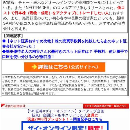
配情報、チャート表示などオールインワンの高機能ツールに仕上がって
いる。また「NEOTRADER」のスマホアプリ版もリリースされた。
低コ
ストで日本株（現物・信用）をアクティブにトレードしたい人
におすす
め。また、売買頻度の少ない初心者や中長期の投資家にとっても、新NI
SA対応や低コストな個性派投資信託の取り扱いがあり、おすすめの証券
会社と言える。
【関連記事】
◆【ネット証券おすすめ比較】株の売買手数料を比較したらあのネット証
券会社が安かった！
◆株主優待名人の桐谷さんお墨付きのネット証券は？ 手数料、使い勝手で
口座を使い分けるのが桐谷流！
※手数料などの情報は定期的に見直しを行っていますが、更新の関係で最新の情報と異なる場合
があります。最新情報は各証券会社の公式サイトをご確認ください。売買手数料は、1回の注文
が複数の約定に分かれた場合、同一日であれば約定代金を合算し、1回の注文として計算しま
す。投資信託の取扱数は、各証券会社の投資信託の検索機能をもとに計測しており、実際の購入
可能本数と異なる場合が場合があります。
【SBI証券×ザイ・オンライン】タイアップ企画
新規口座開設＋条件クリアした人
全員に
現金2000円プレゼント！
⇒
関連記事はこちら