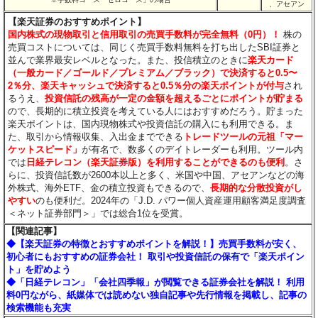
、アセアン
【楽天証券のおすすめポイント】
国内株式の現物取引と信用取引の売買手数料が完全無料（0円）！
株の
売買コストについては、同じく売買手数料無料を打ち出したSBI証券と
並んで業界最安レベルとなった。また、投信積立のときに
楽天カード
（一般カード／ゴールド／プレミアム／ブラック）で決済すると0.5〜
2％分
、楽天キャッシュで決済すると0.5％分
の楽天ポイントが付与
され
るうえ、
投資信託の残高が一定の金額を超えるごとにポイントが貯まる
ので、長期的に積立投資を考えている人にはおすすめだろう。貯まった
楽天ポイントは、国内現物株式や投資信託の購入にも利用できる。ま
た、取引から情報収集、入出金までできる
トレードツールの元祖「マー
ケットスピード」
が有名で、数多くのデイトレーダーも利用。ツール内
では
日経テレコン（楽天証券版）を利用することができるのも便利
。さ
らに、投資信託数が2600本以上と多く、米国や中国、アセアンなどの海
外株式、海外ETF、金の積立投資もできるので、
長期的な分散投資がし
やすい
のも便利だ。2024年の「J.D. パワー個人資産運用顧客満足度調査
＜ネット証券部門＞」では総合1位を受賞。
【関連記事】
◆【楽天証券の特徴とおすすめポイントを解説！】売買手数料が安く、
初心者にもおすすめの証券会社！ 取引や投資信託の保有で「楽天ポイン
ト」を貯めよう
◆「日経テレコン」「会社四季報」が閲覧できる証券会社を解説！ 利用
料0円ながら、紙媒体では読めない独自記事や先行情報を掲載し、記事の
検索機能も充実