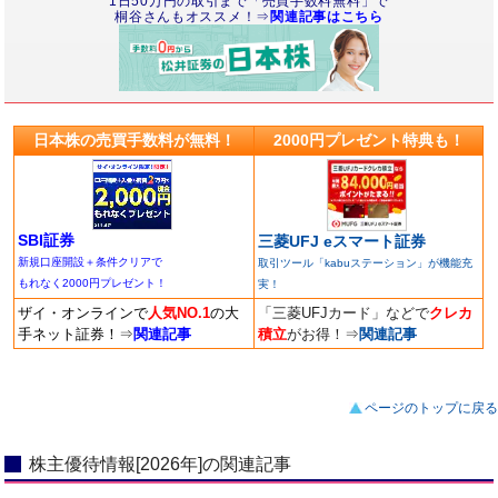
1日50万円の取引まで「売買手数料無料」で
桐谷さんもオススメ！⇒
関連記事はこちら
日本株の売買手数料が無料！
2000円プレゼント特典も！
SBI証券
三菱UFJ eスマート証券
新規口座開設＋条件クリアで
取引ツール「kabuステーション」が機能充
もれなく2000円プレゼント！
実！
ザイ・オンラインで
人気NO.1
の大
「三菱UFJカード」などで
クレカ
手ネット証券！
⇒
関連記事
積立
がお得！
⇒
関連記事
ページのトップに戻る
株主優待情報[2026年]の関連記事