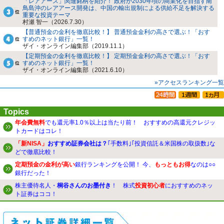
「レアアース」関連銘柄を紹介！ 政府が2030年頃の商業化を目指す南
鳥島沖のレアアース開発は、中国の輸出規制による供給不足を解決する
重要な投資テーマ
村瀬 智一（2026.7.30）
【普通預金の金利を徹底比較！】 普通預金金利の高さで選ぶ！「おす
すめのネット銀行」一覧！
ザイ・オンライン編集部（2019.11.1）
【定期預金の金利を徹底比較！】 定期預金金利の高さで選ぶ！「おす
すめのネット銀行」一覧！
ザイ・オンライン編集部（2021.6.10）
»アクセスランキング一覧
Topics
年会費無料
でも還元率1.0％以上は当たり前！ おすすめの高還元クレジッ
トカードはコレ！
「新NISA」
おすすめ証券会社は？
｢手数料｣｢投資信託＆米国株の取扱数｣な
どで徹底比較！
定期預金の金利が高い
銀行ランキングを公開！ 今、
もっともお得
なのは○○
銀行だった！
株主優待名人・
桐谷さんのお墨付き
！ 株式
投資初心者
におすすめのネッ
ト証券はココ！