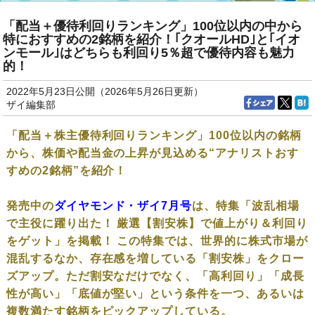
「配当＋優待利回りランキング」100位以内の中から
特におすすめの2銘柄を紹介！｢クオールHD｣と｢イオ
ンモール｣はどちらも利回り5％超で優待内容も魅力
的！
2022年5月23日公開（2026年5月26日更新）
ザイ編集部
「配当＋株主優待利回りランキング」100位以内の銘柄
から、株価や配当金の上昇が見込める“アナリストおす
すめの2銘柄”を紹介！
発売中の
ダイヤモンド・ザイ7月号
は、特集「波乱相場
で主役に躍り出た！ 厳選【割安株】で値上がり＆利回り
をゲット」を掲載！ この特集では、世界的に株式市場が
混乱するなか、存在感を増している「割安株」をクロー
ズアップ。ただ割安なだけでなく、「高利回り」「成長
性が高い」「底値が堅い」という条件を一つ、あるいは
複数満たす銘柄をピックアップしている。