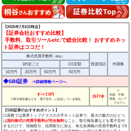
【2026年7月6日時点】
【証券会社おすすめ比較】
手数料、取引ツールetc.で総合比較！ おすすめネッ
ト証券はココだ！
株式売買手数料
（税込）
1約定ごと
1日定額
投資信託
外国株
10万円
20万円
50万円
50万円
◆SBI証券
⇒詳細情報ページへ
○
すべて0円
米国、中国、
2677本
韓国、ロシア
※取引報告書などを「電子交付」に設定している場合
、アセアン
【SBI証券のおすすめポイント】
口座数では業界トップクラスの大手ネット証券で、最大の魅力のひとつ
は
国内株式の売買手数料が完全無料
なこと。取引報告書などを電子交付
するだけで、現物取引、信用取引に加え、単元未満株の売買手数料まで0