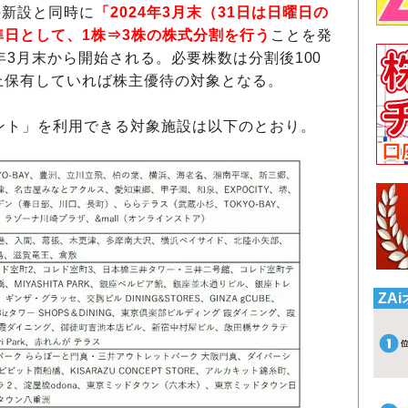
の新設と同時に
「2024年3月末（31日は日曜日の
準日として、1株⇒3株の株式分割を行う
ことを発
年3月末から開始される。必要株数は分割後100
上保有していれば株主優待の対象となる。
ント」を利用できる対象施設は以下のとおり。
ZA