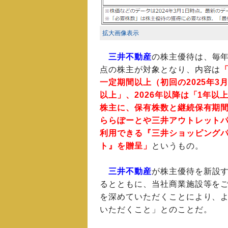
拡大画像表示
三井不動産
の株主優待は、毎
点の株主が対象となり、内容は
「
一定期間以上（初回の2025年3
以上」、2026年以降は「1年以
株主に、保有株数と継続保有期
ららぽーとや三井アウトレット
利用できる『三井ショッピング
ト』を贈呈」
というもの。
三井不動産
が株主優待を新設
るとともに、当社商業施設等を
を深めていただくことにより、
いただくこと」とのことだ。