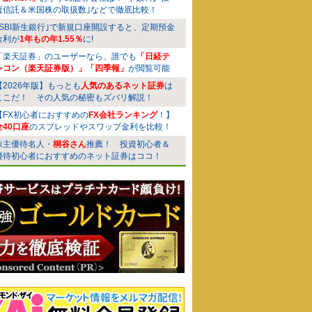
資信託＆米国株の取扱数｣などで徹底比較！
｢SBI新生銀行｣で新規口座開設すると、定期預金
金利が
1年もの年1.55％
に!
「楽天証券」のユーザーなら、誰でも
「日経テ
レコン（楽天証券版）」「四季報」
が閲覧可能
【2026年版】もっとも
人気のあるネット証券
は
ここだ！ その人気の秘密もズバリ解説！
【FX初心者におすすめの
FX会社ランキング
！】
全40口座
のスプレッドやスワップ金利を比較！
株主優待名人・
桐谷さん
推薦！ 投資初心者＆
優待初心者におすすめのネット証券はココ！