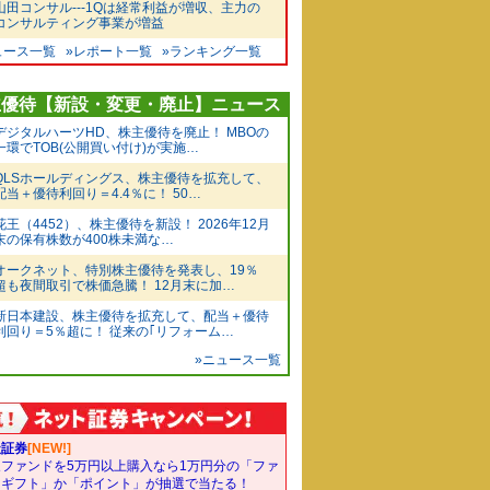
山田コンサル---1Qは経常利益が増収、主力の
コンサルティング事業が増益
ュース一覧
»レポート一覧
»ランキング一覧
主優待【新設・変更・廃止】ニュース
デジタルハーツHD、株主優待を廃止！ MBOの
一環でTOB(公開買い付け)が実施…
QLSホールディングス、株主優待を拡充して、
配当＋優待利回り＝4.4％に！ 50…
花王（4452）、株主優待を新設！ 2026年12月
末の保有株数が400株未満な…
オークネット、特別株主優待を発表し、19％
超も夜間取引で株価急騰！ 12月末に加…
新日本建設、株主優待を拡充して、配当＋優待
利回り＝5％超に！ 従来の｢リフォーム…
»ニュース一覧
天証券
[NEW!]
象ファンドを5万円以上購入なら1万円分の「ファ
ドギフト」か「ポイント」が抽選で当たる！