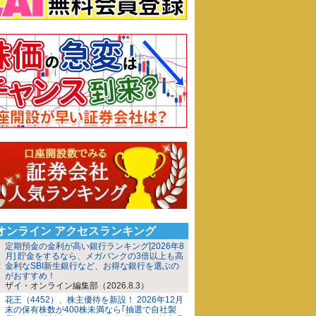
iオンライン アクセスランキング
定期預金の金利が高い銀行ランキング[2026年8
月] 貯金をするなら、メガバンクの3倍以上も高
金利なSBI新生銀行など、お得な銀行を選ぶの
がおすすめ！
ザイ・オンライン編集部（2026.8.3）
花王（4452）、株主優待を新設！ 2026年12月
末の保有株数が400株未満なら｢抽選で自社製