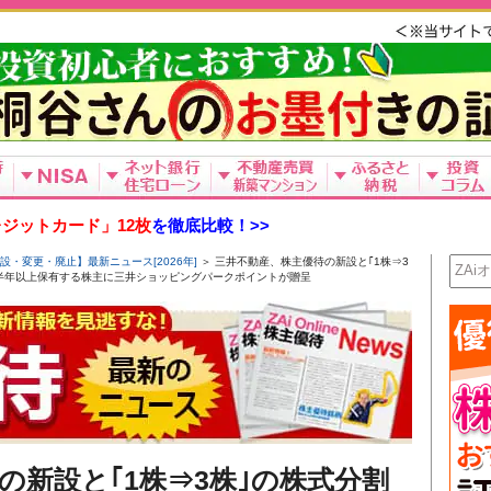
ジットカード」12枚
を徹底比較！>>
設・変更・廃止】最新ニュース[2026年]
＞ 三井不動産、株主優待の新設と｢1株⇒3
上を半年以上保有する株主に三井ショッピングパークポイントが贈呈
の新設と｢1株⇒3株｣の株式分割