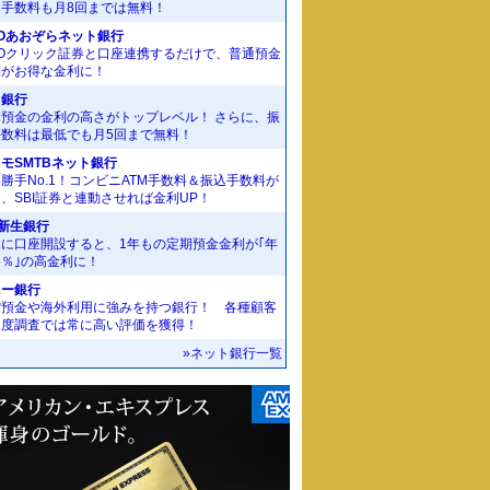
金手数料も月8回までは無料！
Oあおぞらネット銀行
MOクリック証券と口座連携するだけで、普通預金
利がお得な金利に！
J銀行
期預金の金利の高さがトップレベル！ さらに、振
手数料は最低でも月5回まで無料！
モSMTBネット銀行
勝手No.1！コンビニATM手数料＆振込手数料が
、SBI証券と連動させれば金利UP！
I新生銀行
規に口座開設すると、1年もの定期預金金利が｢年
55％｣の高金利に！
ニー銀行
貨預金や海外利用に強みを持つ銀行！ 各種顧客
足度調査では常に高い評価を獲得！
»ネット銀行一覧