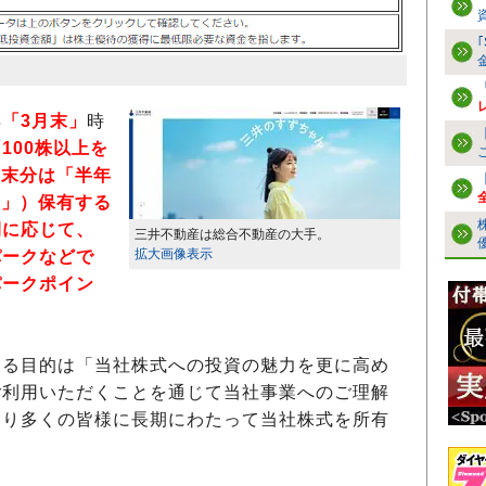
年
「3月末」
時
100株以上を
月末分は「半年
上」）保有する
間に応じて、
三井不動産は総合不動産の大手。
拡大画像表示
パークなどで
パークポイン
する目的は「当社株式への投資の魅力を更に高め
ご利用いただくことを通じて当社事業へのご理解
より多くの皆様に長期にわたって当社株式を所有