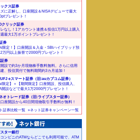
ネックス証券
ズに正解し、口座開設＆NISAデビューで最大
00ptプレゼント！
Oクリック証券
ズレなし！1アカウント連携＆投信1万円以上購入
毎週最大1万ポイントプレゼント！
I証券
Ai限定！】口座開設＆入金・SBIハイブリッド預
2万円以上振替で2000円プレゼント！
花証券
座開設で約3か月現物株手数料無料。さらに信用
規建、投信買付で無料期間約3カ月追加！
UFJ eスマート証券（旧:auカブコム証券）
ai限定】＋【期間限定】口座開設、投信購入、
SA開設などで最大1万2000円プレゼント！
Iネオトレード証券（旧:ライブスター証券）
規口座開設から40日間現物取引手数料が無料！
ット証券比較一覧
»ネット証券キャンペーン一覧
京スター銀行
コンビニのATMならどこでも利用可能で、ATM