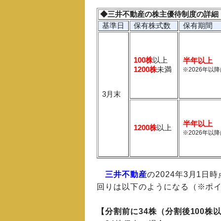
◆三井不動産の株主優待制度の詳細
基準日
保有株式数
保有期間
100株
以上
半年以上
1200株
未満
※2026年以降
3月末
半年以上
1200株
以上
※2026年以降
三井不動産
の2024年3月1日
回りは以下のようになる（※ポイ
【分割前に34株（分割後100