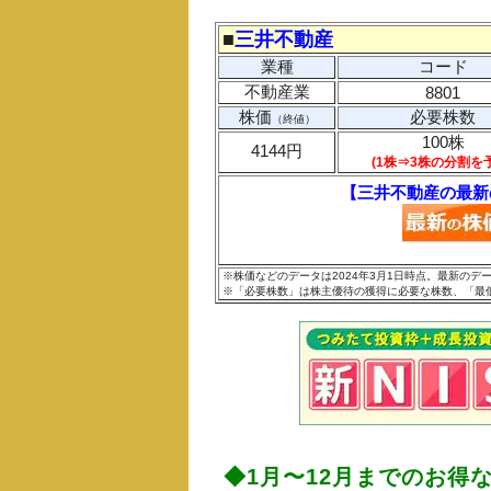
■
三井不動産
業種
コード
不動産業
8801
株価
必要株数
（終値）
100株
4144円
(1株⇒3株の分割を
【三井不動産の最新
※株価などのデータは2024年3月1日時点。最新の
※「必要株数」は株主優待の獲得に必要な株数、「最
◆1月〜12月までのお得