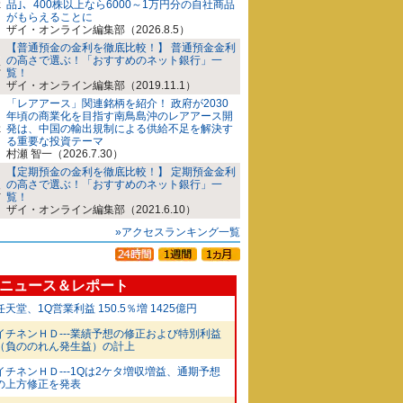
品｣、400株以上なら6000～1万円分の自社商品
がもらえることに
ザイ・オンライン編集部（2026.8.5）
【普通預金の金利を徹底比較！】 普通預金金利
の高さで選ぶ！「おすすめのネット銀行」一
覧！
ザイ・オンライン編集部（2019.11.1）
「レアアース」関連銘柄を紹介！ 政府が2030
年頃の商業化を目指す南鳥島沖のレアアース開
発は、中国の輸出規制による供給不足を解決す
る重要な投資テーマ
村瀬 智一（2026.7.30）
【定期預金の金利を徹底比較！】 定期預金金利
の高さで選ぶ！「おすすめのネット銀行」一
覧！
ザイ・オンライン編集部（2021.6.10）
»アクセスランキング一覧
ニュース＆レポート
任天堂、1Q営業利益 150.5％増 1425億円
イチネンＨＤ---業績予想の修正および特別利益
（負ののれん発生益）の計上
イチネンＨＤ---1Qは2ケタ増収増益、通期予想
の上方修正を発表