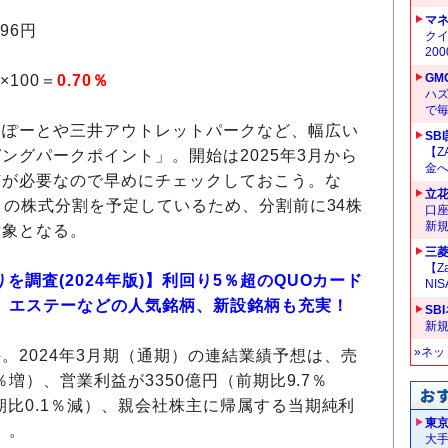
マ
96円
クイ
20
GM
×100＝
0.70％
ハ
で
らぽーとや三井アウトレットパークなど、幅広い
SB
【Z
ングパークポイント」。開始は2025年3月から
金へ
有が必要なので早めにチェックしておこう。な
立
株」の株式分割を予定しているため、分割前に34株
口
新
対象となる。
三菱
【Z
を調査(2024年版)】利回り5％超のQUOカード
NI
DI、エステーなどの人気銘柄、新設銘柄も充実！
SB
新
»ネ
手
。
2024年3月期（通期）の連結業績予想は、売
4％増）、営業利益が3350億円（前期比9.7％
期比0.1％減）、親会社株主に帰属する当期純利
東
）。
大手