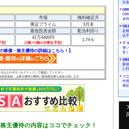
出
GM
G
市場
権利確定月
金
東証プライム
3月末
SB
最低投資金額
配当利回り
定
込
41万4400円
1.74％
予定)
(1株⇒3株の分割を予定)
ドコ
使い
の株価・株主優待の詳細はこちら！】
安く
SB
新
1.
データは上のボタンをクリックして確認してください。
ソ
低投資金額」は株主優待の獲得に最低限必要な資金を指します。
外
満
な株主優待の内容はココでチェック！