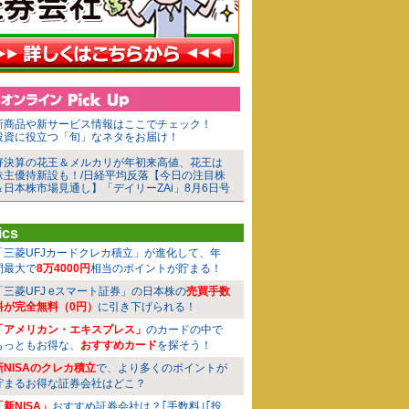
新商品や新サービス情報はここでチェック！
投資に役立つ「旬」なネタをお届け！
好決算の花王＆メルカリが年初来高値、花王は
株主優待新設も！/日経平均反落【今日の注目株
＆日本株市場見通し】「デイリーZAi」8月6日号
ics
「三菱UFJカードクレカ積立」が進化して、年
間最大で
8万4000円
相当のポイントが貯まる！
「三菱UFJ eスマート証券」の日本株の
売買手数
料が完全無料（0円）
に引き下げられる！
「アメリカン・エキスプレス」
のカードの中で
もっともお得な、
おすすめカード
を探そう！
新NISAのクレカ積立
で、より多くのポイントが
貯まるお得な証券会社はどこ？
「新NISA」
おすすめ証券会社は？｢手数料｣｢投