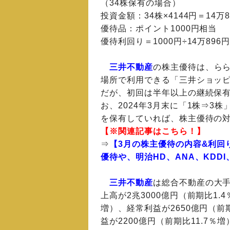
（34株保有の場合）
投資金額：34株×4144円＝14万8
優待品：ポイント1000円相当
優待利回り＝1000円÷14万896円
三井不動産
の株主優待は、ら
場所で利用できる「三井ショッピ
だが、初回は半年以上の継続保
お、2024年3月末に「1株⇒3
を保有していれば、株主優待の
【※関連記事はこちら！】
⇒
【3月の株主優待の内容&利回り
優待や、明治HD、ANA、KD
三井不動産
は総合不動産の大
上高が2兆3000億円（前期比1.
増）、経常利益が2650億円（前
益が2200億円（前期比11.7％増