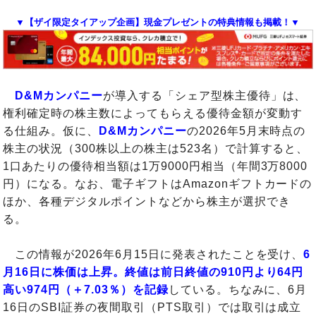
▼【ザイ限定タイアップ企画】現金プレゼントの特典情報も掲載！▼
D&Mカンパニー
が導入する「シェア型株主優待」は、
権利確定時の株主数によってもらえる優待金額が変動す
る仕組み。仮に、
D&Mカンパニー
の2026年5月末時点の
株主の状況（300株以上の株主は523名）で計算すると、
1口あたりの優待相当額は1万9000円相当（年間3万8000
円）になる。なお、電子ギフトはAmazonギフトカードの
ほか、各種デジタルポイントなどから株主が選択でき
る。
この情報が2026年6月15日に発表されたことを受け、
6
月16日に株価は上昇。終値は前日終値の910円より64円
高い974円（＋7.03％）を記録
している。ちなみに、6月
16日のSBI証券の夜間取引（PTS取引）では取引は成立