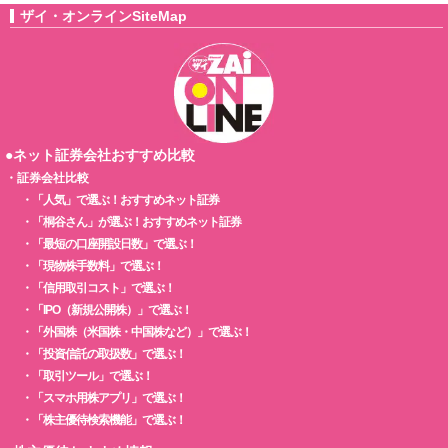
ザイ・オンラインSiteMap
●ネット証券会社おすすめ比較
・
証券会社比較
・
「人気」で選ぶ！おすすめネット証券
・
「桐谷さん」が選ぶ！おすすめネット証券
・
「最短の口座開設日数」で選ぶ！
・
「現物株手数料」で選ぶ！
・
「信用取引コスト」で選ぶ！
・
「IPO（新規公開株）」で選ぶ！
・
「外国株（米国株・中国株など）」で選ぶ！
・
「投資信託の取扱数」で選ぶ！
・
「取引ツール」で選ぶ！
・
「スマホ用株アプリ」で選ぶ！
・
「株主優待検索機能」で選ぶ！