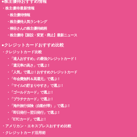
●株主優待おすすめ情報
・
株主優待最新情報
・
株主優待情報
・
株主優待人気ランキング
・
桐谷さんの株主優待銘柄
・
株主優待【新設・変更・廃止】最新ニュース
●クレジットカードおすすめ比較
・
クレジットカード比較
・
「達人おすすめ」の最強クレジットカード！
・
「還元率の高さ」で選ぶ！
・
「人気」で選ぶ！おすすめクレジットカード
・
「年会費無料＆高還元」で選ぶ！
・
「マイルの貯まりやすさ」で選ぶ！
・
「ゴールドカード」で選ぶ！
・
「プラチナカード」で選ぶ！
・
「海外旅行保険（自動付帯）」で選ぶ！
・
「即日発行～翌日発行」で選ぶ！
・
「ETCカード」で選ぶ！
・
アメリカン・エキスプレスおすすめ比較
・
クレジットカード活用術