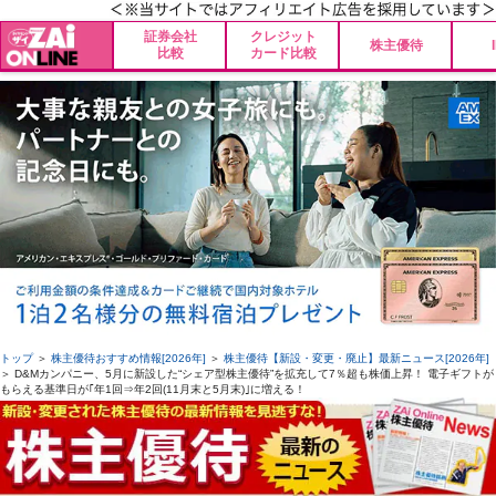
証券会社
クレジット
株主優待
比較
カード比較
トップ
＞
株主優待おすすめ情報[2026年]
＞
株主優待【新設・変更・廃止】最新ニュース[2026年]
＞ D&Mカンパニー、5月に新設した“シェア型株主優待”を拡充して7％超も株価上昇！ 電子ギフトが
もらえる基準日が｢年1回⇒年2回(11月末と5月末)｣に増える！