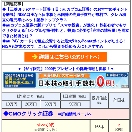
【関連記事】
◆【三菱UFJ eスマート証券（旧：auカブコム証券）のおすすめポイント
を解説】NISA口座なら日本株と米国株の売買手数料が無料で、クレカ積
立の還元率はネット証券トップクラス
◆auカブコム証券の新アプリで「スマホ投資」が進化！ 株初心者でもサ
クサク使える｢シンプルな操作性｣と、投資に必要な｢充実の情報量｣を両立
できた秘密とは？
◆au PAY カード｣で積立投資すると最大5％のPontaポイントがたまる！
NISAも対象なので、これから投資を始める人にもおすすめ
▼【ザイ限定】2000円プレゼントの特典情報も掲載！▼
1約定ごと
1日定額
（税込）
（税込）
投資信託
外国株
※1
10万円
20万円
50万円
50万円
◆GMOクリック証券
⇒詳細情報ページへ
○
すべて0円
163本
（CFD）
※電話注文を除く