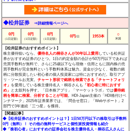
◆松井証券
⇒詳細情報ページへ
○
0円
0円
0円
0円
1953本
/日
米国
（1日定額）
（1日定額）
（1日定額）
【松井証券のおすすめポイント】
株主優待狙いなら、
優待名人の桐谷さんが30年以上愛用
している松井証
券がおすすめ証券のひとつ。1日の約定金額の合計が50万円以下であれば
売買手数料が無料で、さらに25歳以下なら現物・信用ともに国内株の売
買手数料が完全無料という手数料体系は魅力。資金が少なく、複数の銘
柄に分散投資したい初心者の個人投資家には特におすすめだ。取引アプ
リ・ツールお充実。
チャート形状で銘柄を検索できる「チャートフォリ
オ」
を愛用している株主優待名人・桐谷さんも
「初心者に特におすす
め」
と太鼓判を押す。「日本株アプリ」「マーケットラボ」では
優待銘
柄を簡単に検索、分析することが可能
。HDI-Japan主催の「HDI格付けベ
ンチマーク」2025年証券業界では、「問合せ窓口」「Webサポート」2
部門で3年連続「三つ星」を獲得。
【関連記事】
◆【松井証券のおすすめポイントは？】1日50万円以下の株取引は手数料
0円（無料）！ その他の無料サービスと個性派投資情報も紹介
◆「株初心者」におすすめの証券会社を株主優待名人・桐谷広人さんに