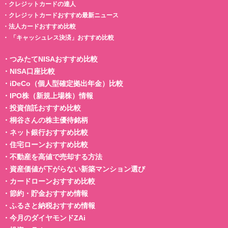
・
クレジットカードの達人
・
クレジットカードおすすめ最新ニュース
・
法人カードおすすめ比較
・
「キャッシュレス決済」おすすめ比較
・
つみたてNISAおすすめ比較
・
NISA口座比較
・
iDeCo（個人型確定拠出年金）比較
・
IPO株（新規上場株）情報
・
投資信託おすすめ比較
・
桐谷さんの株主優待銘柄
・
ネット銀行おすすめ比較
・
住宅ローンおすすめ比較
・
不動産を高値で売却する方法
・
資産価値が下がらない新築マンション選び
・
カードローンおすすめ比較
・
節約・貯金おすすめ情報
・
ふるさと納税おすすめ情報
・
今月のダイヤモンドZAi