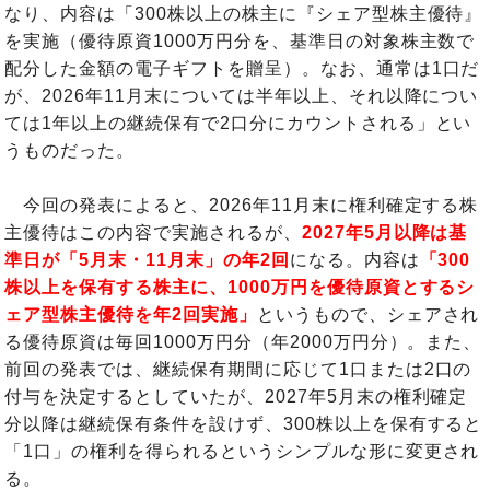
なり、内容は「300株以上の株主に『シェア型株主優待』
を実施（優待原資1000万円分を、基準日の対象株主数で
配分した金額の電子ギフトを贈呈）。なお、通常は1口だ
が、2026年11月末については半年以上、それ以降につい
ては1年以上の継続保有で2口分にカウントされる」とい
うものだった。
今回の発表によると、2026年11月末に権利確定する株
主優待はこの内容で実施されるが、
2027年5月以降は基
準日が「5月末・11月末」の年2回
になる。内容は
「300
株以上を保有する株主に、1000万円を優待原資とするシ
ェア型株主優待を年2回実施」
というもので、シェアされ
る優待原資は毎回1000万円分（年2000万円分）。また、
前回の発表では、継続保有期間に応じて1口または2口の
付与を決定するとしていたが、2027年5月末の権利確定
分以降は継続保有条件を設けず、300株以上を保有すると
「1口」の権利を得られるというシンプルな形に変更され
る。