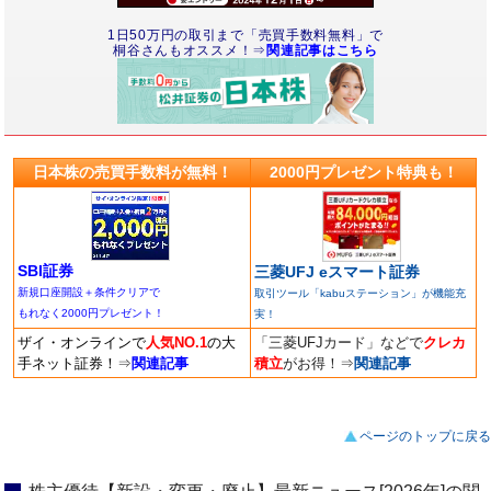
1日50万円の取引まで「売買手数料無料」で
桐谷さんもオススメ！⇒
関連記事はこちら
日本株の売買手数料が無料！
2000円プレゼント特典も！
SBI証券
三菱UFJ eスマート証券
新規口座開設＋条件クリアで
取引ツール「kabuステーション」が機能充
もれなく2000円プレゼント！
実！
ザイ・オンラインで
人気NO.1
の大
「三菱UFJカード」などで
クレカ
手ネット証券！
⇒
関連記事
積立
がお得！
⇒
関連記事
ページのトップに戻る