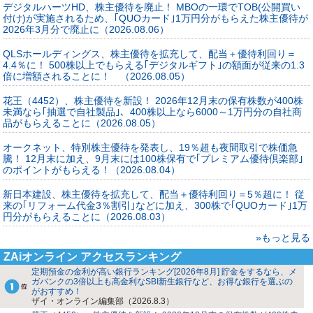
デジタルハーツHD、株主優待を廃止！ MBOの一環でTOB(公開買い
付け)が実施されるため、｢QUOカード｣1万円分がもらえた株主優待が
2026年3月分で廃止に（2026.08.06）
QLSホールディングス、株主優待を拡充して、配当＋優待利回り＝
4.4％に！ 500株以上でもらえる｢デジタルギフト｣の額面が従来の1.3
倍に増額されることに！ （2026.08.05）
花王（4452）、株主優待を新設！ 2026年12月末の保有株数が400株
未満なら｢抽選で自社製品｣、400株以上なら6000～1万円分の自社商
品がもらえることに（2026.08.05）
オークネット、特別株主優待を発表し、19％超も夜間取引で株価急
騰！ 12月末に加え、9月末には100株保有で｢プレミアム優待倶楽部｣
のポイントがもらえる！（2026.08.04）
新日本建設、株主優待を拡充して、配当＋優待利回り＝5％超に！ 従
来の｢リフォーム代金3％割引｣などに加え、300株で｢QUOカード｣1万
円分がもらえることに（2026.08.03）
»もっと見る
ZAiオンライン アクセスランキング
定期預金の金利が高い銀行ランキング[2026年8月] 貯金をするなら、メ
ガバンクの3倍以上も高金利なSBI新生銀行など、お得な銀行を選ぶの
がおすすめ！
ザイ・オンライン編集部（2026.8.3）