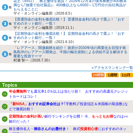
花王（4452）、株主優待を新設！ 2026年12月末の保有株数が400株未
満なら｢抽選で自社製品｣、400株以上なら6000～1万円分の自社商品が
もらえることに
ザイ・オンライン編集部（2026.8.5）
【普通預金の金利を徹底比較！】 普通預金金利の高さで選ぶ！「おす
すめのネット銀行」一覧！
ザイ・オンライン編集部（2019.11.1）
【定期預金の金利を徹底比較！】 定期預金金利の高さで選ぶ！「おす
すめのネット銀行」一覧！
ザイ・オンライン編集部（2021.6.10）
「レアアース」関連銘柄を紹介！ 政府が2030年頃の商業化を目指す南
鳥島沖のレアアース開発は、中国の輸出規制による供給不足を解決する
重要な投資テーマ
村瀬 智一（2026.7.30）
»アクセスランキング一覧
Topics
年会費無料
でも還元率1.0％以上は当たり前！ おすすめの高還元クレジッ
トカードはコレ！
「新NISA」
おすすめ証券会社は？
｢手数料｣｢投資信託＆米国株の取扱数｣な
どで徹底比較！
定期預金の金利が高い
銀行ランキングを公開！ 今、
もっともお得
なのは○○
銀行だった！
株主優待名人・
桐谷さんのお墨付き
！ 株式
投資初心者
におすすめのネッ