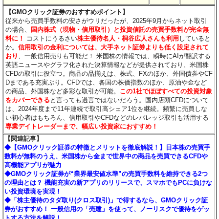
【GMOクリック証券のおすすめポイント】
従来から売買手数料の安さがウリだったが、2025年9月からネット取引
の場合、
国内株式（現物・信用取引）と投資信託の売買手数料が完全無
料に！
コストにうるさい
株主優待名人・桐谷広人さんも利用
していると
か。
信用取引の金利については、大手ネット証券よりも低く設定されて
おり
、一般信用売りも可能だ！ 米国株の情報では、瞬時にAIが翻訳する
英語ニュースやグラフ化された決算情報などが提供されており、米国株
CFDの取引に役立つ。商品の品揃えは、株式、FXのほか、外国債券やCF
Dまである充実ぶり。CFDでは、各国の株価指数のほか、原油や金など
の商品、外国株など多彩な取引が可能。
この1社でほぼすべての投資対象
をカバーできる
と言っても過言ではないだろう。国内店頭CFDについて
は、2024年度まで11年連続で取引高シェア1位を継続。頻繁に売買しな
い初心者はもちろん、信用取引やCFDなどのレバレッジ取引も活用する
専業デイトレーダーまで、幅広い投資家におすすめ！
【関連記事】
◆【GMOクリック証券の特徴とメリットを徹底解説！】日本株の売買手
数料が無料のうえ、米国株から金まで世界中の商品を売買できるCFDや
高機能アプリが魅力
◆GMOクリック証券が“業界最安値水準”の売買手数料を維持できる2つ
の理由とは？ 機能充実の新アプリのリリースで、スマホでもPCに負けな
い投資環境を実現！
◆「株主優待のタダ取り(クロス取引)」で得するなら、GMOクリック証
券がおすすめ！ 一般信用の「売建」を使って、ノーリスクで優待をゲッ
トする方法を解説！