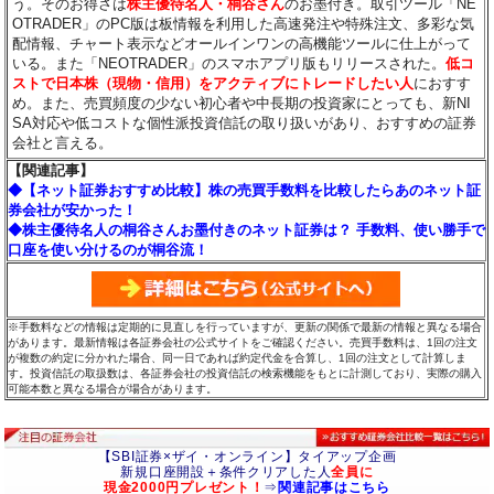
う。そのお得さは
株主優待名人・桐谷さん
のお墨付き。取引ツール「NE
OTRADER」のPC版は板情報を利用した高速発注や特殊注文、多彩な気
配情報、チャート表示などオールインワンの高機能ツールに仕上がって
いる。また「NEOTRADER」のスマホアプリ版もリリースされた。
低コ
ストで日本株（現物・信用）をアクティブにトレードしたい人
におすす
め。また、売買頻度の少ない初心者や中長期の投資家にとっても、新NI
SA対応や低コストな個性派投資信託の取り扱いがあり、おすすめの証券
会社と言える。
【関連記事】
◆【ネット証券おすすめ比較】株の売買手数料を比較したらあのネット証
券会社が安かった！
◆株主優待名人の桐谷さんお墨付きのネット証券は？ 手数料、使い勝手で
口座を使い分けるのが桐谷流！
※手数料などの情報は定期的に見直しを行っていますが、更新の関係で最新の情報と異なる場合
があります。最新情報は各証券会社の公式サイトをご確認ください。売買手数料は、1回の注文
が複数の約定に分かれた場合、同一日であれば約定代金を合算し、1回の注文として計算しま
す。投資信託の取扱数は、各証券会社の投資信託の検索機能をもとに計測しており、実際の購入
可能本数と異なる場合が場合があります。
【SBI証券×ザイ・オンライン】タイアップ企画
新規口座開設＋条件クリアした人
全員に
現金2000円プレゼント！
⇒
関連記事はこちら