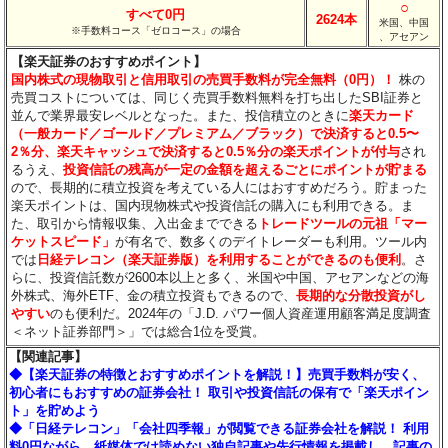
○
すべて0円
2624本
米国、中国
※手数料コース「ゼロコース」の場合
、アセアン
【楽天証券のおすすめポイント】
国内株式の現物取引と信用取引の売買手数料が完全無料（0円）！
株の
売買コストについては、同じく売買手数料無料を打ち出したSBI証券と
並んで業界最安レベルとなった。また、投信積立のときに
楽天カード
（一般カード／ゴールド／プレミアム／ブラック）で決済すると0.5〜
2％分
、楽天キャッシュで決済すると0.5％分
の楽天ポイントが付与
され
るうえ、
投資信託の残高が一定の金額を超えるごとにポイントが貯まる
ので、長期的に積立投資を考えている人にはおすすめだろう。貯まった
楽天ポイントは、国内現物株式や投資信託の購入にも利用できる。ま
た、取引から情報収集、入出金までできる
トレードツールの元祖「マー
ケットスピード」
が有名で、数多くのデイトレーダーも利用。ツール内
では
日経テレコン（楽天証券版）を利用することができるのも便利
。さ
らに、投資信託数が2600本以上と多く、米国や中国、アセアンなどの海
外株式、海外ETF、金の積立投資もできるので、
長期的な分散投資がし
やすい
のも便利だ。2024年の「J.D. パワー個人資産運用顧客満足度調査
＜ネット証券部門＞」では総合1位を受賞。
【関連記事】
◆【楽天証券の特徴とおすすめポイントを解説！】売買手数料が安く、
初心者にもおすすめの証券会社！ 取引や投資信託の保有で「楽天ポイン
ト」を貯めよう
◆「日経テレコン」「会社四季報」が閲覧できる証券会社を解説！ 利用
料0円ながら、紙媒体では読めない独自記事や先行情報を掲載し、記事の