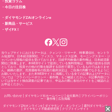
・
投資コラム
・
今日の注目株
・
ダイヤモンドZAiオンラインα
・
新商品・サービス
・
ザイFX！
当ウェブサイトにおけるデータは、クォンツ・リサーチ、時事通信社、セントラ
ル短資FX、日本経済新聞社、フィスコ、マネックス証券、モーニングスター・ジ
ャパンから情報の提供を受けております。日経平均株価の著作権は、日本経済新
聞社に帰属します。本WEBサイトで提供している無料情報は、情報の提供を目的
としており、投資その他の行動を勧誘する目的で運営しているものではありませ
ん。銘柄の選択、売買価格等の投資の最終決定は、ご自身の判断でなさるように
お願いいたします。また本WEBサイトに掲載している全ての記事およびデータに
ついては「プライバシーポリシー・著作権」もご確認ください。※記事内容につ
いては当サイト独自調査の記事であり、申込みの際に各社のサイトをご確認の上
お申込ください。
お問い合わせ
ダイヤモンド社ホームページ
会社案内
プライバシーポリシ
ー・著作権
広告掲載
ダイヤモンドZAiオンラインα
ダイヤモンド・オンライン
週刊ダイヤモンド
ダイヤモンド不動産研究所
クリプトインサイト