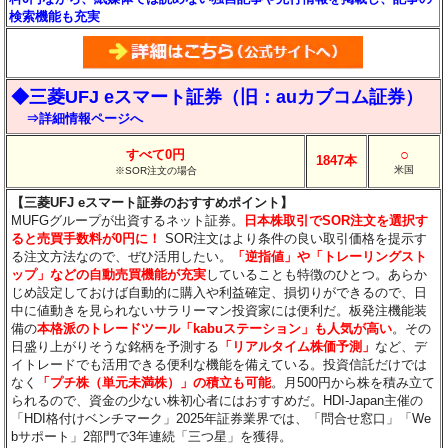
検索機能も充実
◆三菱UFJ eスマート証券（旧：auカブコム証券）
⇒詳細情報ページへ
○
すべて0円
1847本
米国
※SOR注文の場合
【三菱UFJ eスマート証券のおすすめポイント】
MUFGグループが出資するネット証券。
日本株取引でSOR注文を選択す
ると売買手数料が0円に！
SOR注文はより条件の良い取引価格を提示す
る注文方法なので、ぜひ活用したい。
「逆指値」や「トレーリングスト
ップ」などの自動売買機能が充実
していることも特徴のひとつ。あらか
じめ設定しておけば自動的に購入や利益確定、損切りができるので、日
中に値動きを見られないサラリーマン投資家には便利だ。板発注機能装
備の
本格派のトレードツール「kabuステーション」も人気が高い
。その
日盛り上がりそうな銘柄を予測する
「リアルタイム株価予測」
など、デ
イトレードでも活用できる便利な機能を備えている。投資信託だけでは
なく
「プチ株（単元未満株）」の積立も可能
。月500円から株を積み立て
られるので、資金の少ない株初心者にはおすすめだ。HDI-Japan主催の
「HDI格付けベンチマーク」2025年証券業界では、「問合せ窓口」「We
bサポート」2部門で3年連続「三つ星」を獲得。