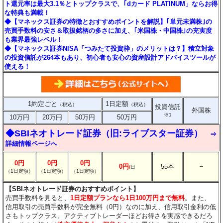
ト還元率は最大3.1％とトップクラスで、｢dカード PLATINUM」ならお得
な特典も満載！
◆【マネックス証券の特徴とおすすめポイントを解説】｢単元未満株｣の
売買手数料の安さ＆取扱銘柄の多さに加え、｢米国株・中国株｣の充実度
も業界最強レベル！
◆【マネックス証券NISA「つみたて投資枠」のメリットは？】積立対象
の投資信託が264本もあり、初心者も安心の資産設計アドバイスツールが
使える！
1約定ごと
1日定額
（税込）
（税込）
投資信託
外国株
※1
10万円
20万円
50万円
50万円
◆SBIネオトレード証券（旧:ライブスター証券）
⇒
詳細情報ページへ
0円
0円
0円
－
0円
55本
/
日
（1日定額）
（1日定額）
（1日定額）
【SBIネオトレード証券のおすすめポイント】
売買手数料を見ると、
1日定額プランなら1日100万円まで無料
。また、
信用取引の売買手数料が完全無料（0円）なのに加え、信用取引金利の低
さもトップクラス。アクティブトレーダーほどお得さを実感できるだろ