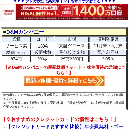
▼▼▼ クレカ積立で楽天ポイントもザクザク貯まる！▼▼▼
■
D&Mカンパニー
業種
コード
市場
権利確定月
サービス業
東証グロース
11月末・5月末
189A
株価
必要株数
最低投資金額
配当利回り
（終値）
974円
300株
29万2200円
2.05％
【※D&Mカンパニーの最新株価チャート・株主優待の詳細はこ
ちら！】
※株価などのデータは2026年6月16日時点。最新のデータは上のボタンをクリックして確認し
てください。
※「必要株数」は株主優待の獲得に必要な株数、「最低投資金額」は株主優待の獲得に最低限
必要な資金を指します。
【※
おすすめのクレジットカード
の情報はこちら！】
⇒
【クレジットカードおすすめ比較】年会費無料・ゴー