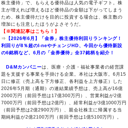
株主優待」で、もらえる優待品は人気の電子ギフト。株
主が増えれば増えるほど優待品の金額は下がってしまう
ため、株主優待だけを目的に投資する場合は、株主数の
増加にも注意したほうがよさそうだ。
【※関連記事はこちら！】
⇒
【2026年6月】「金券」株主優待利回りランキング！
利回りが8％超のI-neやチェンジHD、今回から優待新設
の6銘柄など、6月の「金券優待」全37銘柄を紹介！
D&Mカンパニー
は、医療・介護・福祉事業者の経営課
題を支援する事業を手掛ける企業。本社は大阪市。6月15
日に修正（売上高を下方修正、各利益を上方修正）した
2026年5月期（通期）の連結業績予想は、売上高が16億
2000万円（前回予想は17億300万円）、営業利益が2億
7000万円（前回予想は2億円）、経常利益が3億1000万円
（前回予想は2億2900万円）、親会社株主に帰属する当
期純利益が2億2100万円（前回予想は1億5100万円）。