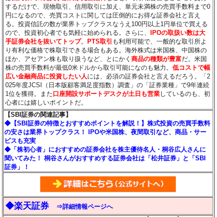
するだけで、現物取引、信用取引に加え、単元未満株の売買手数料まで0
円になるので、売買コストに関しては圧倒的にお得な証券会社と言え
る。投資信託の数が業界トップクラスなうえ100円以上1円単位で買える
ので、投資初心者でも気軽に始められる。さらに、
IPOの取扱い数は大
手証券会社を抜いてトップ
。
PTS取引
も利用可能で、一般的な取引所よ
り有利な価格で株取引できる場合もある。海外株式は米国株、中国株の
ほか、アセアン株も取り扱うなど、とにかく
商品の種類が豊富
だ。米国
株の売買手数料が最低0米ドルから取引可能になのも魅力。
低コストで幅
広い金融商品に投資したい人
には、必須の証券会社と言えるだろう。「2
025年度JCSI（日本版顧客満足度指数）調査」の「証券業種」で9年連続
1位を獲得。また
口座開設サポートデスクが土日も営業
しているのも、初
心者には嬉しいポイントだ。
【SBI証券の関連記事】
◆【SBI証券の特徴とおすすめポイントを解説！】株式投資の売買手数料
の安さは業界トップクラス！ IPOや米国株、夜間取引など、商品・サー
ビスも充実
◆「株初心者」におすすめの証券会社を株主優待名人・桐谷広人さんに
聞いてみた！ 桐谷さんがおすすめする証券会社は「松井証券」と「SBI
証券」！
◆楽天証券
⇒詳細情報ページへ