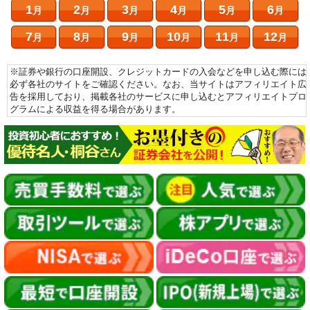
1
2
3
4
5
6
月
月
月
月
月
月
7
8
9
10
11
12
月
月
月
月
月
月
※証券や銀行の口座開設、クレジットカードの入会などを申し込む際には
必ず各社のサイトをご確認ください。なお、当サイトはアフィリエイト広
告を採用しており、掲載各社のサービスに申し込むとアフィリエイトプロ
グラムによる収益を得る場合があります。