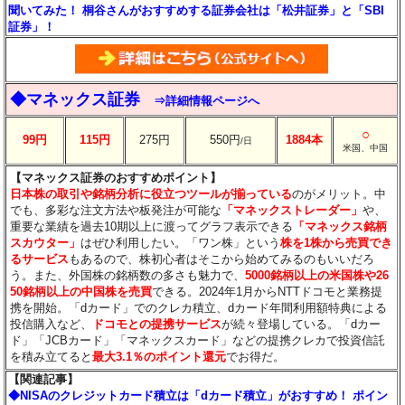
聞いてみた！ 桐谷さんがおすすめする証券会社は「松井証券」と「SBI
証券」！
◆マネックス証券
⇒詳細情報ページへ
○
99円
115円
275円
550円
1884本
/日
米国、中国
【マネックス証券のおすすめポイント】
日本株の取引や銘柄分析に役立つツールが揃っている
のがメリット。中
でも、多彩な注文方法や板発注が可能な
「マネックストレーダー」
や、
重要な業績を過去10期以上に渡ってグラフ表示できる
「マネックス銘柄
スカウター」
はぜひ利用したい。「ワン株」という
株を1株から売買でき
るサービス
もあるので、株初心者はそこから始めてみるのもいいだろ
う。また、外国株の銘柄数の多さも魅力で、
5000銘柄以上の米国株や26
50銘柄以上の中国株を売買
できる。2024年1月からNTTドコモと業務提
携を開始。「dカード」でのクレカ積立、dカード年間利用額特典による
投信購入など、
ドコモとの提携サービス
が続々登場している。「dカー
ド」「JCBカード」「マネックスカード」などの提携クレカで投資信託
を積み立てると
最大3.1％のポイント還元
でお得だ。
【関連記事】
◆NISAのクレジットカード積立は「dカード積立」がおすすめ！ ポイン