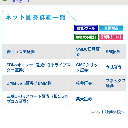
ト証券はココ！
SMBC日興証
岩井コスモ証券
SBI証券
券
SBIネオトレード証券（旧:ライブス
GMOクリッ
立花証券
ター証券）
ク証券
マネックス
DMM.com証券「DMM株」
松井証券
証券
三菱UFJ eスマート証券（旧:auカ
楽天証券
ブコム証券）
»ネット証券比較へ