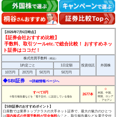
【2026年7月6日時点】
【証券会社おすすめ比較】
手数料、取引ツールetc.で総合比較！ おすすめネッ
ト証券はココだ！
株式売買手数料
（税込）
1約定ごと
1日定額
投資信託
外国株
10万円
20万円
50万円
50万円
◆SBI証券
⇒詳細情報ページへ
○
すべて0円
米国、中国、
2677本
韓国、ロシア
※取引報告書などを「電子交付」に設定している場合
、アセアン
【SBI証券のおすすめポイント】
口座数では業界トップクラスの大手ネット証券で、最大の魅力のひとつ
は
国内株式の売買手数料が完全無料
なこと。取引報告書などを電子交付