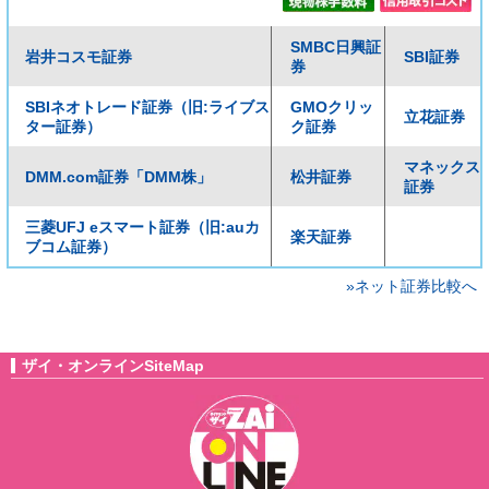
SMBC日興証
岩井コスモ証券
SBI証券
券
SBIネオトレード証券（旧:ライブス
GMOクリッ
立花証券
ター証券）
ク証券
マネックス
DMM.com証券「DMM株」
松井証券
証券
三菱UFJ eスマート証券（旧:auカ
楽天証券
ブコム証券）
»ネット証券比較へ
ザイ・オンラインSiteMap