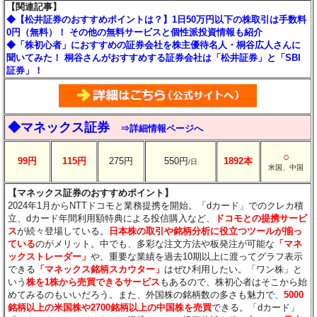
【関連記事】
◆【松井証券のおすすめポイントは？】1日50万円以下の株取引は手数料
0円（無料）！ その他の無料サービスと個性派投資情報も紹介
◆「株初心者」におすすめの証券会社を株主優待名人・桐谷広人さんに
聞いてみた！ 桐谷さんがおすすめする証券会社は「松井証券」と「SBI
証券」！
◆マネックス証券
⇒詳細情報ページへ
○
99円
115円
275円
550円
1892本
/日
米国、中国
【マネックス証券のおすすめポイント】
2024年1月からNTTドコモと業務提携を開始。「dカード」でのクレカ積
立、dカード年間利用額特典による投信購入など、
ドコモとの提携サービ
ス
が続々登場している。
日本株の取引や銘柄分析に役立つツールが揃っ
ている
のがメリット。中でも、多彩な注文方法や板発注が可能な
「マネ
ックストレーダー」
や、重要な業績を過去10期以上に渡ってグラフ表示
できる
「マネックス銘柄スカウター」
はぜひ利用したい。「ワン株」と
いう
株を1株から売買できるサービス
もあるので、株初心者はそこから始
めてみるのもいいだろう。また、外国株の銘柄数の多さも魅力で、
5000
銘柄以上の米国株や2700銘柄以上の中国株を売買
できる。「dカード」