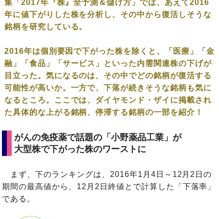
集「2017年『株』全予測＆儲け方」では、あえて2016
年に値下がりした株を分析し、その中から復活しそうな
銘柄を研究している。
2016年は個別要因で下がった株を除くと、「医療」「金
融」「食品」「サービス」といった内需関連株の下げが
目立った。気になるのは、その中でどの銘柄が復活する
可能性が高いか。一方で、下落が続きそうな銘柄も気に
なるところ。ここでは、
ダイヤモンド・ザイ
に掲載され
た具体的な上がる銘柄、停滞する銘柄の一部を紹介！
がんの免疫薬で話題の「小野薬品工業」が
大型株で下がった株のワーストに
まず、下のランキングは、2016年1月4日～12月2日の
期間の最高値から、12月2日終値とで計算した「下落率」
である。