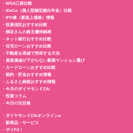
・
NISA口座比較
・
iDeCo（個人型確定拠出年金）比較
・
IPO株（新規上場株）情報
・
投資信託おすすめ比較
・
桐谷さんの株主優待銘柄
・
ネット銀行おすすめ比較
・
住宅ローンおすすめ比較
・
不動産を高値で売却する方法
・
資産価値が下がらない新築マンション選び
・
カードローンおすすめ比較
・
節約・貯金おすすめ情報
・
ふるさと納税おすすめ情報
・
今月のダイヤモンドZAi
・
投資コラム
・
今日の注目株
・
ダイヤモンドZAiオンラインα
・
新商品・サービス
・
ザイFX！