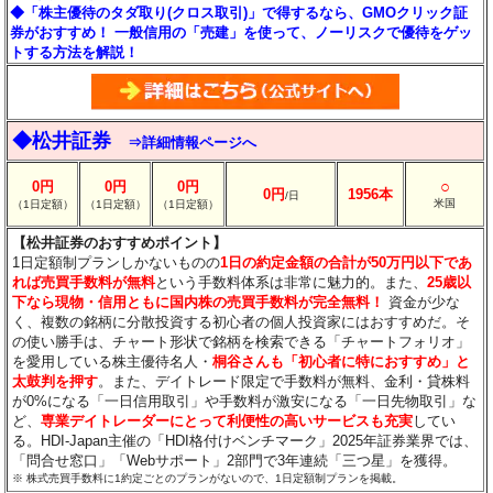
◆「株主優待のタダ取り(クロス取引)」で得するなら、GMOクリック証
券がおすすめ！ 一般信用の「売建」を使って、ノーリスクで優待をゲッ
トする方法を解説！
◆松井証券
⇒詳細情報ページへ
○
0円
0円
0円
0円
1956本
/日
米国
（1日定額）
（1日定額）
（1日定額）
【松井証券のおすすめポイント】
1日定額制プランしかないものの
1日の約定金額の合計が50万円以下であ
れば売買手数料が無料
という手数料体系は非常に魅力的。また、
25歳以
下なら現物・信用ともに国内株の売買手数料が完全無料！
資金が少な
く、複数の銘柄に分散投資する初心者の個人投資家にはおすすめだ。そ
の使い勝手は、チャート形状で銘柄を検索できる「チャートフォリオ」
を愛用している株主優待名人・
桐谷さんも「初心者に特におすすめ」と
太鼓判を押す
。また、デイトレード限定で手数料が無料、金利・貸株料
が0%になる「一日信用取引」や手数料が激安になる「一日先物取引」な
ど、
専業デイトレーダーにとって利便性の高いサービスも充実
してい
る。HDI-Japan主催の「HDI格付けベンチマーク」2025年証券業界では、
「問合せ窓口」「Webサポート」2部門で3年連続「三つ星」を獲得。
※ 株式売買手数料に1約定ごとのプランがないので、1日定額制プランを掲載。