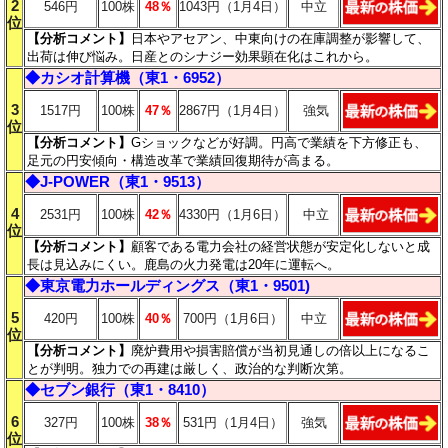
2
546円
100株
48％
1043円（1月4日）
中立
位
【分析コメント
】
日本やアセアン、中東向けの在庫調整が影響して、
出荷は伸び悩み。日産とのシナジー効果顕在化はこれから。
◆
カシオ計算機（
東1・6952）
3
1517円
100株
47％
2867円（1月4日）
強気
位
【分析コメント
】
Gショックなどが好調。円高で業績を下方修正も、
足元の円安傾向・構造改革で業績回復期待が高まる。
◆
J-POWER（
東1・
9513）
4
2531円
100株
42％
4330円（1月6日）
中立
位
【分析コメント
】
顧客である電力会社の経営状態が安定化しないと成
長は見込みにくい。鹿島の火力発電は20年に運転へ。
◆
東京電力ホールディングス（東1・9501)
5
420円
100株
40％
700円（1月6日）
中立
位
【分析コメント
】
廃炉費用や損害賠償が当初見通しの倍以上になるこ
とが判明。独力での再建は厳しく、政治的な判断次第。
◆
セブン銀行（東1・8410）
6
327円
100株
38％
531円（1月4日）
強気
位