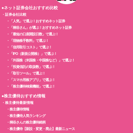
●ネット証券会社おすすめ比較
・
証券会社比較
・
「人気」で選ぶ！おすすめネット証券
・
「桐谷さん」が選ぶ！おすすめネット証券
・
「最短の口座開設日数」で選ぶ！
・
「現物株手数料」で選ぶ！
・
「信用取引コスト」で選ぶ！
・
「IPO（新規公開株）」で選ぶ！
・
「外国株（米国株・中国株など）」で選ぶ！
・
「投資信託の取扱数」で選ぶ！
・
「取引ツール」で選ぶ！
・
「スマホ用株アプリ」で選ぶ！
・
「株主優待検索機能」で選ぶ！
●株主優待おすすめ情報
・
株主優待最新情報
・
株主優待情報
・
株主優待人気ランキング
・
桐谷さんの株主優待銘柄
・
株主優待【新設・変更・廃止】最新ニュース