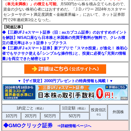
（単元未満株）」の積立も可能
。月500円から株を積み立てられるので、
資金の少ない株初心者にはおすすめだ。「J.D.パワー 2024年カスタマー
センターサポート満足度調査＜金融業界編＞」において、ネット証券部
門で2年連続第1位となった。
【関連記事】
◆【三菱UFJ eスマート証券（旧：auカブコム証券）のおすすめポイント
を解説】NISA口座なら日本株と米国株の売買手数料が無料で、クレカ積
立の還元率はネット証券トップクラス
◆【三菱UFJ eスマート証券】新アプリで「スマホ投資」が進化！ 株初心
者でもサクサク使える｢シンプルな操作性｣と、投資に必要な｢充実の情報
量｣を両立できた秘密とは？
▼【ザイ限定】2000円プレゼントの特典情報も掲載！▼
1約定ごと
1日定額
（税込）
（税込）
投資信託
外国株
※1
10万円
20万円
50万円
50万円
◆GMOクリック証券
⇒詳細情報ページへ