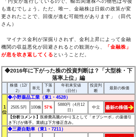
「円安が進行しているので、輸出関連株への物色は今後
も進むでしょう。ただ、唯一、金融株は日銀の政策が変
更されたことで、回復が進む可能性があります」（田代
さん）
マイナス金利が深掘りされず、金利上昇によって金融
機関の収益悪化が回避されるとの観測から、
「金融株」
が息を吹き返してくる
ということだ。
◆2016年に下がった株の投資判断は？「大型株・下
落率上位」編
株価（12/
下落
年初来安値
投資判
単元
最新の株価
2）
率
（日付）
断
◆
小野薬品工業（東1・4528）
5880円（4月12
1
2505.5円
100株
57％
中立
日）
位
【分析コメント
】
医療費高騰のやり玉として「オプシーボ」の薬価引
き下げが痛手。業績は下方修正含み。
◆
三菱自動車（
東1・7211）