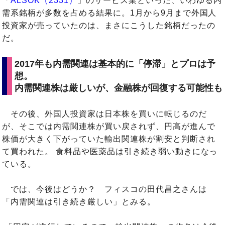
「
ALSOK（2331）
」のサービス業といった、いわゆる内
需系銘柄が多数を占める結果に。1月から9月まで外国人
投資家が売っていたのは、まさにこうした銘柄だったの
だ。
2017年も内需関連は基本的に「停滞」とプロは予
想。
内需関連株は厳しいが、金融株が回復する可能性も
その後、外国人投資家は日本株を買いに転じるのだ
が、そこでは内需関連株が買い戻されず、円高が進んで
株価が大きく下がっていた輸出関連株が割安と判断され
て買われた。 食料品や医薬品は引き続き弱い動きになっ
ている。
では、今後はどうか？ フィスコの田代昌之さんは
「内需関連は引き続き厳しい」とみる。