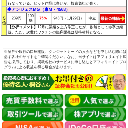
行なっている。ヒット作品は多いが、投資負担が響く。
◆
アンジェスMG（東M・4563）
100
5
239円
75％
943円（1月29日）
中立
株
位
【分析コメント
】
12月に業績を上方修正したが、依然として赤字は継
続。ただ。次世代ワクチンの臨床開発は期待材料となる。
※証券や銀行の口座開設、クレジットカードの入会などを申し込む際には
必ず各社のサイトをご確認ください。なお、当サイトはアフィリエイト広
告を採用しており、掲載各社のサービスに申し込むとアフィリエイトプロ
グラムによる収益を得る場合があります。