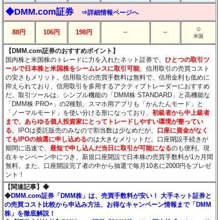
◆DMM.com証券
⇒詳細情報ページへ
○
－
－
88円
106円
198円
米国
【DMM.com証券のおすすめポイント】
国内株と米国株のトレードに力を入れたネット証券で、
ひとつの取引ツ
ールで日本株と米国株をシームレスに取引可能
。信用取引の売買コスト
の安さもメリット。信用取引の売買手数料は無料で、信用金利も低めに
抑えられており、信用取引を多用するアクティブトレーダーにおすすめ
だ。取引ツールは、シンプル機能の「DMM株 STANDARD」と高機能な
「DMM株 PRO+」の2種類。スマホ用アプリも「かんたんモード」と
「ノーマルモード」を使い分ける形になっており、
初級者から中上級者
まで、あらゆる個人投資家にとってトレードしやすい環境が整ってい
る
。IPOは委託販売のみなので割当数は少なめだが、
口座に資金がなく
てもIPOの抽選に申し込める
のは大きなメリットだ。口座開設手続きが
期間に迅速で、
最短で申し込んだ当日に取引が可能になる
のも便利。現
在キャンペーン中につき、新規口座開設で日本株の売買手数料が1カ月間
無料。また、口座開設完了者の中から抽選で毎月10名に2000円をプレゼ
ント！
【関連記事】◆
◆
DMM.com証券「DMM株」は、売買手数料が安い！ 大手ネット証券と
の売買コスト比較から申込み方法、お得なキャンペーン情報まで「DMM
株」を徹底解説！