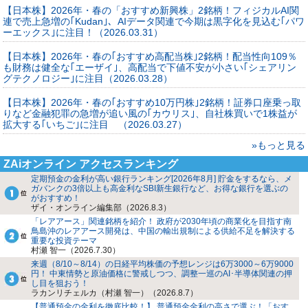
【日本株】2026年・春の「おすすめ新興株」2銘柄！フィジカルAI関
連で売上急増の｢Kudan｣、AIデータ関連で今期は黒字化を見込む｢パワ
ーエックス｣に注目！（2026.03.31）
【日本株】2026年・春の｢おすすめ高配当株｣2銘柄！配当性向109％
も財務は健全な｢エーザイ｣、高配当で下値不安が小さい｢シェアリン
グテクノロジー｣に注目（2026.03.28）
【日本株】2026年・春の｢おすすめ10万円株｣2銘柄！証券口座乗っ取
りなど金融犯罪の急増が追い風の｢カウリス｣、自社株買いで1株益が
拡大する｢いちご｣に注目 （2026.03.27）
»もっと見る
ZAiオンライン アクセスランキング
定期預金の金利が高い銀行ランキング[2026年8月] 貯金をするなら、メ
ガバンクの3倍以上も高金利なSBI新生銀行など、お得な銀行を選ぶの
がおすすめ！
ザイ・オンライン編集部（2026.8.3）
「レアアース」関連銘柄を紹介！ 政府が2030年頃の商業化を目指す南
鳥島沖のレアアース開発は、中国の輸出規制による供給不足を解決する
重要な投資テーマ
村瀬 智一（2026.7.30）
来週（8/10～8/14）の日経平均株価の予想レンジは6万3000～6万9000
円！ 中東情勢と原油価格に警戒しつつ、調整一巡のAI･半導体関連の押
し目を狙おう！
ラカンリチェルカ（村瀬 智一）（2026.8.7）
【普通預金の金利を徹底比較！】 普通預金金利の高さで選ぶ！「おす