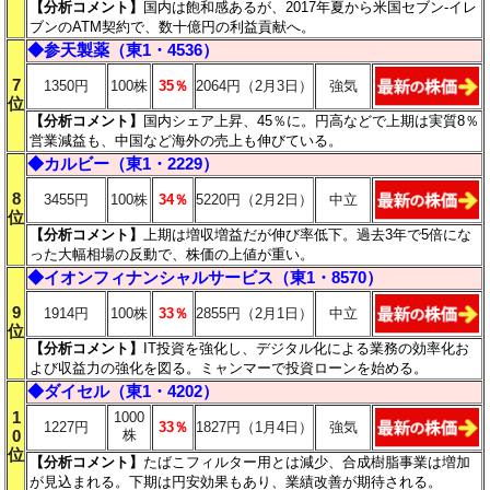
【分析コメント
】
国内は飽和感あるが、2017年夏から米国セブン-イレ
ブンのATM契約で、数十億円の利益貢献へ。
◆
参天製薬（東1・4536）
7
1350円
100株
35％
2064円（2月3日）
強気
位
【分析コメント
】
国内シェア上昇、45％に。円高などで上期は実質8％
営業減益も、中国など海外の売上も伸びている。
◆
カルビー（東1・2229）
8
3455円
100株
34％
5220円（2月2日）
中立
位
【分析コメント
】
上期は増収増益だが伸び率低下。過去3年で5倍にな
った大幅相場の反動で、株価の上値が重い。
◆
イオンフィナンシャルサービス（東1・8570）
9
1914円
100株
33％
2855円（2月1日）
中立
位
【分析コメント
】
IT投資を強化し、デジタル化による業務の効率化お
よび収益力の強化を図る。ミャンマーで投資ローンを始める。
◆
ダイセル（東1・4202）
1
1000
1227円
33％
1827円（1月4日）
強気
0
株
位
【分析コメント
】
たばこフィルター用とは減少、合成樹脂事業は増加
が見込まれる。下期は円安効果もあり、業績改善が期待される。