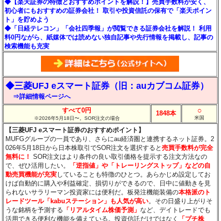
◆【楽天証券の特徴とおすすめポイントを解説！】売買手数料が安く、
初心者にもおすすめの証券会社！ 取引や投資信託の保有で「楽天ポイン
ト」を貯めよう
◆「日経テレコン」「会社四季報」が閲覧できる証券会社を解説！ 利用
料0円ながら、紙媒体では読めない独自記事や先行情報を掲載し、記事の
検索機能も充実
◆三菱UFJ eスマート証券（旧：auカブコム証券）
⇒詳細情報ページへ
○
すべて0円
1848本
米国
※2026年5月18日〜。SOR注文の場合
【三菱UFJ eスマート証券のおすすめポイント】
MUFGグループの一員であり、さらにau経済圏と連携するネット証券。2
026年5月18日から日本株取引でSOR注文を選択すると
売買手数料が完全
無料に！
SOR注文はより条件の良い取引価格を提示する注文方法なの
で、ぜひ活用したい。
「逆指値」や「トレーリングストップ」などの自
動売買機能が充実
していることも特徴のひとつ。あらかじめ設定してお
けば自動的に購入や利益確定、損切りができるので、日中に値動きを見
られないサラリーマン投資家には便利だ。板発注機能装備の
本格派のト
レードツール「kabuステーション」も人気が高い
。その日盛り上がりそ
うな銘柄を予測する
「リアルタイム株価予測」
など、デイトレードでも
活用できる便利な機能を備えている。投資信託だけではなく
「プチ株