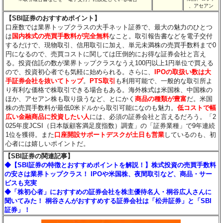
、アセアン
【SBI証券のおすすめポイント】
口座数では業界トップクラスの大手ネット証券で、最大の魅力のひとつ
は
国内株式の売買手数料が完全無料
なこと。取引報告書などを電子交付
するだけで、現物取引、信用取引に加え、単元未満株の売買手数料まで0
円になるので、売買コストに関しては圧倒的にお得な証券会社と言え
る。投資信託の数が業界トップクラスなうえ100円以上1円単位で買える
ので、投資初心者でも気軽に始められる。さらに、
IPOの取扱い数は大
手証券会社を抜いてトップ
。
PTS取引
も利用可能で、一般的な取引所よ
り有利な価格で株取引できる場合もある。海外株式は米国株、中国株の
ほか、アセアン株も取り扱うなど、とにかく
商品の種類が豊富
だ。米国
株の売買手数料が最低0米ドルから取引可能になのも魅力。
低コストで幅
広い金融商品に投資したい人
には、必須の証券会社と言えるだろう。「2
025年度JCSI（日本版顧客満足度指数）調査」の「証券業種」で9年連続
1位を獲得。また
口座開設サポートデスクが土日も営業
しているのも、初
心者には嬉しいポイントだ。
【SBI証券の関連記事】
◆【SBI証券の特徴とおすすめポイントを解説！】株式投資の売買手数料
の安さは業界トップクラス！ IPOや米国株、夜間取引など、商品・サー
ビスも充実
◆「株初心者」におすすめの証券会社を株主優待名人・桐谷広人さんに
聞いてみた！ 桐谷さんがおすすめする証券会社は「松井証券」と「SBI
証券」！