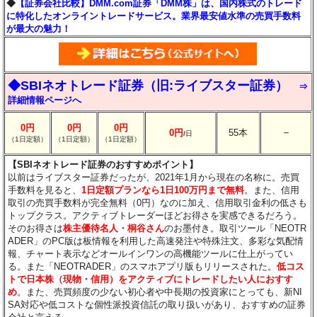
◆
【証券会社比較】DMM.com証券「DMM株」は、国内株式のトレード
に特化したオンライントレードサービス。業界最安値水準の売買手数料
が最大の魅力！
◆SBIネオトレード証券（旧:ライブスター証券）
⇒
詳細情報ページへ
0円
0円
0円
－
0円
55本
/
日
（1日定額）
（1日定額）
（1日定額）
【SBIネオトレード証券のおすすめポイント】
以前はライブスター証券だったが、2021年1月から現在の名称に。売買
手数料を見ると、
1日定額プランなら1日100万円まで無料
。また、信用
取引の売買手数料が完全無料（0円）なのに加え、信用取引金利の低さも
トップクラス。アクティブトレーダーほどお得さを実感できるだろう。
そのお得さは
株主優待名人・桐谷さん
のお墨付き。取引ツール「NEOTR
ADER」のPC版は板情報を利用した高速発注や特殊注文、多彩な気配情
報、チャート表示などオールインワンの高機能ツールに仕上がってい
る。また「NEOTRADER」のスマホアプリ版もリリースされた。
低コス
トで日本株（現物・信用）をアクティブにトレードしたい人におすす
め
。また、売買頻度の少ない初心者や中長期の投資家にとっても、新NI
SA対応や低コストな個性派投資信託の取り扱いがあり、おすすめの証券