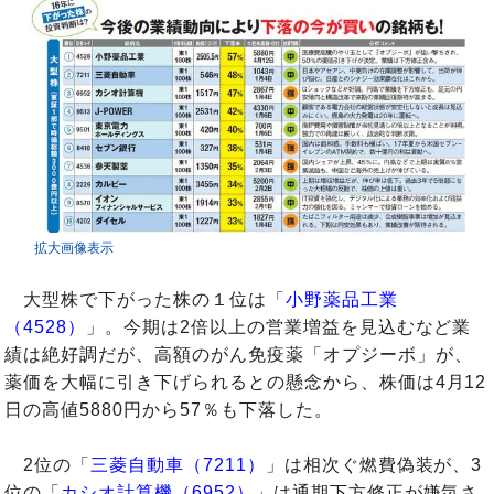
拡大画像表示
大型株で下がった株の１位は「
小野薬品工業
（4528）
」。今期は2倍以上の営業増益を見込むなど業
績は絶好調だが、高額のがん免疫薬「オプジーボ」が、
薬価を大幅に引き下げられるとの懸念から、株価は4月12
日の高値5880円から57％も下落した。
2位の「
三菱自動車（7211）
」は相次ぐ燃費偽装が、3
位の「
カシオ計算機（6952）
」は通期下方修正が嫌気さ