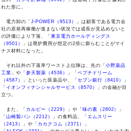
れた形に。
電力卸の「
J-POWER（9513）
」は顧客である電力会
社の原発再稼働が進まない状況では成長が見込めないと
の評価により下落、「
東京電力ホールディングス
（9501）
」は廃炉費用が想定の2倍に膨らむことがマイ
ナス材料になった。
それ以外の下落率ワースト上位陣は、先の「
小野薬品
工業
」や「
参天製薬（4536）
」「
ペプチドリーム
（4587）
」といった医薬品や、「
セブン銀行（8410）
」
「
イオンフィナンシャルサービス（8570）
」の金融が目
立つ。
また、「
カルビー（2229）
」や「
味の素（2802）
」
「
山崎製パン（2212）
」の食料品、「
エムスリー
（2413）
」や「
カカクコム（2371）
」