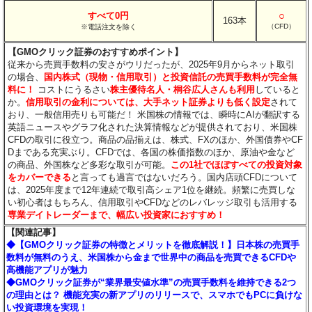
○
すべて0円
163本
（CFD）
※電話注文を除く
【GMOクリック証券のおすすめポイント】
従来から売買手数料の安さがウリだったが、2025年9月からネット取引
の場合、
国内株式（現物・信用取引）と投資信託の売買手数料が完全無
料に！
コストにうるさい
株主優待名人・桐谷広人さんも利用
していると
か。
信用取引の金利については、大手ネット証券よりも低く設定
されて
おり、一般信用売りも可能だ！ 米国株の情報では、瞬時にAIが翻訳する
英語ニュースやグラフ化された決算情報などが提供されており、米国株
CFDの取引に役立つ。商品の品揃えは、株式、FXのほか、外国債券やCF
Dまである充実ぶり。CFDでは、各国の株価指数のほか、原油や金など
の商品、外国株など多彩な取引が可能。
この1社でほぼすべての投資対象
をカバーできる
と言っても過言ではないだろう。国内店頭CFDについて
は、2025年度まで12年連続で取引高シェア1位を継続。頻繁に売買しな
い初心者はもちろん、信用取引やCFDなどのレバレッジ取引も活用する
専業デイトレーダーまで、幅広い投資家におすすめ！
【関連記事】
◆【GMOクリック証券の特徴とメリットを徹底解説！】日本株の売買手
数料が無料のうえ、米国株から金まで世界中の商品を売買できるCFDや
高機能アプリが魅力
◆GMOクリック証券が“業界最安値水準”の売買手数料を維持できる2つ
の理由とは？ 機能充実の新アプリのリリースで、スマホでもPCに負けな
い投資環境を実現！