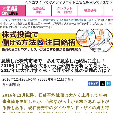
証券会社
クレジット
株主優待
比較
カード比較
トップ
＞
株式投資で儲ける方法！
＞
株式投資で儲ける方法＆注目銘柄を大公開！
＞ 急騰した株式
市場で、あえて急落した銘柄に注目！2016年に下落率が大きかった銘柄を分析して見えた、2017年
に大化けする株・低迷が続く株の見極め方は？
急騰した株式市場で、あえて急落した銘柄に注目！
2016年に下落率が大きかった銘柄を分析して見えた、
2017年に大化けする株・低迷が続く株の見極め方は？
2016年12月25日公開（2025年6月11日更新）
ザイ編集部
2016年11月以降、日経平均株価は大きく上昇して年初
来高値を更新したが、当然ながら上がる株もあれば下が
る株もある。現在発売中のダイヤモンド・ザイの総力特