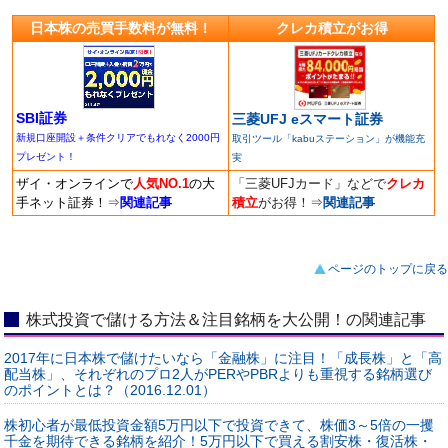
日本株の売買手数料が無料！
クレカ積立がお得
SBI証券
三菱UFJ eスマート証券
新規口座開設＋条件クリアでもれなく2000円
取引ツール「kabuステーション」が機能充
プレゼント！
実
ザイ・オンラインで
人気NO.1
の大
「三菱UFJカード」などで
クレカ
手ネット証券！
⇒
関連記事
積立
がお得！
⇒
関連記事
ページのトップに戻る
株式投資で儲ける方法＆注目銘柄を大公開！の関連記事
2017年に日本株で儲けたいなら「金融株」に注目！「成長株」と「高
配当株」、それぞれのプロ2人がPERやPBRよりも重視する銘柄選び
のポイントとは？（2016.12.01）
株初心者が最低投資金額5万円以下で投資できて、株価3～5倍の一攫
千金を期待できる銘柄を紹介！5万円以下で買える割安株・復活株・