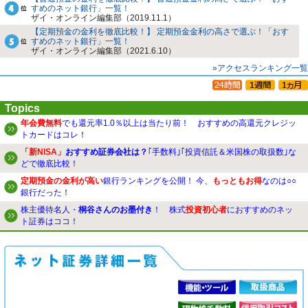
すめのネット銀行」一覧！
ザイ・オンライン編集部（2019.11.1）
【定期預金の金利を徹底比較！】 定期預金金利の高さで選ぶ！「おす
すめのネット銀行」一覧！
ザイ・オンライン編集部（2021.6.10）
»アクセスランキング一覧
Topics
年会費無料
でも還元率1.0％以上は当たり前！ おすすめの高還元クレジッ
トカードはコレ！
「新NISA」
おすすめ証券会社は？
｢手数料｣｢投資信託＆米国株の取扱数｣な
どで徹底比較！
定期預金の金利が高い
銀行ランキングを公開！ 今、
もっともお得
なのは○○
銀行だった！
株主優待名人・
桐谷さんのお墨付き
！ 株式
投資初心者
におすすめのネッ
ト証券はココ！