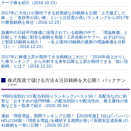
テーマ株を紹介（2016.10.23）
2017年に大化けが期待できる好業績な20銘柄を公開「上方修正した
株」と「進捗率が高い株」という注目度が高いランキングから2017年
の勝負銘柄を探せ（2016.12.23）
急騰中の日経平均株価に採用されている銘柄の中で、「理論株価」と
比較して大幅に割安な銘柄を発掘！三井造船やヤフー、みずほFGな
ど割安10銘柄を紹介！ ～全上場3619銘柄の最新の理論株価を分析
（1）～（2016.12.23）
2017年に株価上昇が期待できる銘柄はこれだ！「2016年値上がりし
た株ランキング」から分析する来年以降も上昇が期待できる「狙い目
銘柄」とは？（2016.12.22）
株式投資で儲ける方法＆注目銘柄を大公開！ バックナン
バー
“PBR1倍割れ”の｢配当利回りランキング｣ベスト50！ 高配当なのに割
安な「おすすめの低PBR株」の配当利回りや配当性向、株主優待の有
無などを一覧表で紹介（2026.08.04）
連続「増収増益」期間ランキング公開！【2026年版】1位は｢パンパシ
HD｣の34期！｢増収＆増益｣を継続する期間が長い｢長期安定成長株｣の
41銘柄を一挙に公開！（2026.05.23）