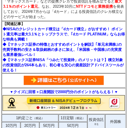
「マネックスカード」などの提携クレカで投資信託を積み立てると
最大
3.1％のポイント還元
。なお、2023年10月に
NTTドコモと業務提携
を発表
しており、2024年7月からは「dカード」による投資信託のクレカ積立な
どのサービスが始まった。
【関連記事】
◆NISAのクレジットカード積立は「dカード積立」がおすすめ！ ポイン
ト還元率は最大3.1％とトップクラスで、｢dカード PLATINUM」ならお得
な特典も満載！
◆【マネックス証券の特徴とおすすめポイントを解説】｢単元未満株｣の
売買手数料の安さ＆取扱銘柄の多さに加え、｢米国株・中国株｣の充実度
も業界最強レベル！
◆【マネックス証券NISA「つみたて投資枠」のメリットは？】積立対象
の投資信託が264本もあり、初心者も安心の資産設計アドバイスツールが
使える！
▼クイズに回答＋口座開設で2000円分のポイントがもらえる！▼
1約定ごと
1日定額
（税込）
（税込）
投資信託
外国株
※1
10万円
20万円
50万円
50万円