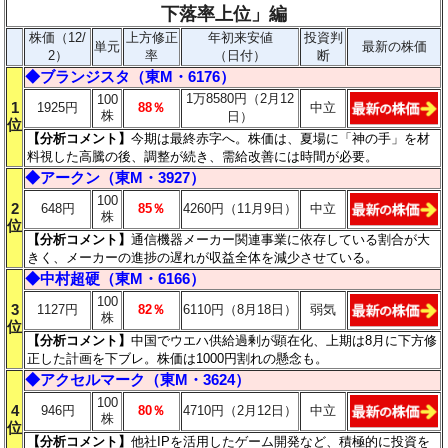
下落率上位」編
株価（12/
上方修正
年初来安値
投資判
単元
最新の株価
2）
率
（日付）
断
◆
ブランジスタ（東M・6176）
1万8580円（2月12
100
1
1925円
88％
中立
株
日）
位
【分析コメント
】
今期は最終赤字へ。株価は、夏場に「神の手」を材
料視した高騰の後、調整が続き、需給改善には時間が必要。
◆
アークン（東M・3927）
100
2
648円
85％
4260円（11月9日）
中立
株
位
【分析コメント
】
通信機器メーカー関連事業に依存している割合が大
きく、メーカーの進捗の遅れが収益全体を減少させている。
◆
中村超硬（東M・6166）
100
3
1127円
82％
6110円（8月18日）
弱気
株
位
【分析コメント
】
中国でウエハ供給過剰が顕在化、上期は8月に下方修
正した計画を下ブレ。株価は1000円割れの懸念も。
◆
アクセルマーク（東M・3624）
100
4
946円
80％
4710円（2月12日）
中立
株
位
【分析コメント
】
他社IPを活用したゲーム開発など、積極的に投資を