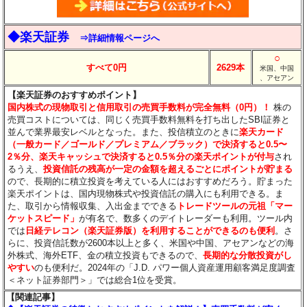
◆楽天証券
⇒詳細情報ページへ
○
すべて0円
2629本
米国、中国
、アセアン
【楽天証券のおすすめポイント】
国内株式の現物取引と信用取引の売買手数料が完全無料（0円）！
株の
売買コストについては、同じく売買手数料無料を打ち出したSBI証券と
並んで業界最安レベルとなった。また、投信積立のときに
楽天カード
（一般カード／ゴールド／プレミアム／ブラック）で決済すると0.5〜
2％分
、楽天キャッシュで決済すると0.5％分
の楽天ポイントが付与
され
るうえ、
投資信託の残高が一定の金額を超えるごとにポイントが貯まる
ので、長期的に積立投資を考えている人にはおすすめだろう。貯まった
楽天ポイントは、国内現物株式や投資信託の購入にも利用できる。ま
た、取引から情報収集、入出金までできる
トレードツールの元祖「マー
ケットスピード」
が有名で、数多くのデイトレーダーも利用。ツール内
では
日経テレコン（楽天証券版）を利用することができるのも便利
。さ
らに、投資信託数が2600本以上と多く、米国や中国、アセアンなどの海
外株式、海外ETF、金の積立投資もできるので、
長期的な分散投資がし
やすい
のも便利だ。2024年の「J.D. パワー個人資産運用顧客満足度調査
＜ネット証券部門＞」では総合1位を受賞。
【関連記事】