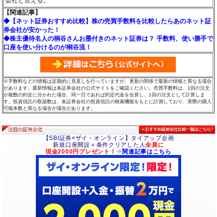
会社と言える。
【関連記事】
◆【ネット証券おすすめ比較】株の売買手数料を比較したらあのネット証
券会社が安かった！
◆株主優待名人の桐谷さんお墨付きのネット証券は？ 手数料、使い勝手で
口座を使い分けるのが桐谷流！
※手数料などの情報は定期的に見直しを行っていますが、更新の関係で最新の情報と異なる場合
があります。最新情報は各証券会社の公式サイトをご確認ください。売買手数料は、1回の注文
が複数の約定に分かれた場合、同一日であれば約定代金を合算し、1回の注文として計算しま
す。投資信託の取扱数は、各証券会社の投資信託の検索機能をもとに計測しており、実際の購入
可能本数と異なる場合が場合があります。
【SBI証券×ザイ・オンライン】タイアップ企画
新規口座開設＋条件クリアした人
全員に
現金2000円プレゼント！
⇒
関連記事はこちら