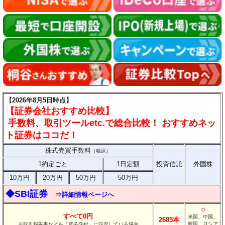
【2026年8月5日時点】
【証券会社おすすめ比較】
手数料、取引ツールetc.で総合比較！ おすすめネッ
ト証券はココだ！
株式売買手数料
（税込）
1約定ごと
1日定額
投資信託
外国株
10万円
20万円
50万円
50万円
◆SBI証券
⇒詳細情報ページへ
○
すべて0円
米国、中国、
2685本
韓国、ロシア
※取引報告書などを「電子交付」に設定している場合