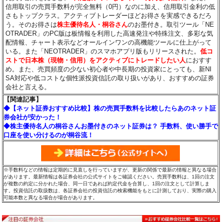
信用取引の売買手数料が完全無料（0円）なのに加え、信用取引金利の低
さもトップクラス。アクティブトレーダーほどお得さを実感できるだろ
う。そのお得さは
株主優待名人・桐谷さん
のお墨付き。取引ツール「NE
OTRADER」のPC版は板情報を利用した高速発注や特殊注文、多彩な気
配情報、チャート表示などオールインワンの高機能ツールに仕上がって
いる。また「NEOTRADER」のスマホアプリ版もリリースされた。
低コ
ストで日本株（現物・信用）をアクティブにトレードしたい人
におすす
め。また、売買頻度の少ない初心者や中長期の投資家にとっても、新NI
SA対応や低コストな個性派投資信託の取り扱いがあり、おすすめの証券
会社と言える。
【関連記事】
◆【ネット証券おすすめ比較】株の売買手数料を比較したらあのネット証
券会社が安かった！
◆株主優待名人の桐谷さんお墨付きのネット証券は？ 手数料、使い勝手で
口座を使い分けるのが桐谷流！
※手数料などの情報は定期的に見直しを行っていますが、更新の関係で最新の情報と異なる場合
があります。最新情報は各証券会社の公式サイトをご確認ください。売買手数料は、1回の注文
が複数の約定に分かれた場合、同一日であれば約定代金を合算し、1回の注文として計算しま
す。投資信託の取扱数は、各証券会社の投資信託の検索機能をもとに計測しており、実際の購入
可能本数と異なる場合が場合があります。