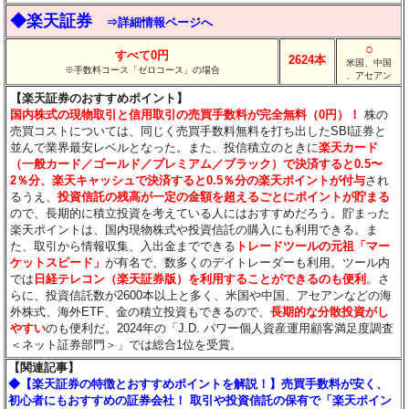
◆楽天証券
⇒詳細情報ページへ
○
すべて0円
2624本
米国、中国
※手数料コース「ゼロコース」の場合
、アセアン
【楽天証券のおすすめポイント】
国内株式の現物取引と信用取引の売買手数料が完全無料（0円）！
株の
売買コストについては、同じく売買手数料無料を打ち出したSBI証券と
並んで業界最安レベルとなった。また、投信積立のときに
楽天カード
（一般カード／ゴールド／プレミアム／ブラック）で決済すると0.5〜
2％分
、楽天キャッシュで決済すると0.5％分
の楽天ポイントが付与
され
るうえ、
投資信託の残高が一定の金額を超えるごとにポイントが貯まる
ので、長期的に積立投資を考えている人にはおすすめだろう。貯まった
楽天ポイントは、国内現物株式や投資信託の購入にも利用できる。ま
た、取引から情報収集、入出金までできる
トレードツールの元祖「マー
ケットスピード」
が有名で、数多くのデイトレーダーも利用。ツール内
では
日経テレコン（楽天証券版）を利用することができるのも便利
。さ
らに、投資信託数が2600本以上と多く、米国や中国、アセアンなどの海
外株式、海外ETF、金の積立投資もできるので、
長期的な分散投資がし
やすい
のも便利だ。2024年の「J.D. パワー個人資産運用顧客満足度調査
＜ネット証券部門＞」では総合1位を受賞。
【関連記事】
◆【楽天証券の特徴とおすすめポイントを解説！】売買手数料が安く、
初心者にもおすすめの証券会社！ 取引や投資信託の保有で「楽天ポイン