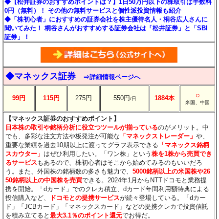
◆【松井証券のおすすめポイントは？】1日50万円以下の株取引は手数料
0円（無料）！ その他の無料サービスと個性派投資情報も紹介
◆「株初心者」におすすめの証券会社を株主優待名人・桐谷広人さんに
聞いてみた！ 桐谷さんがおすすめする証券会社は「松井証券」と「SBI
証券」！
◆マネックス証券
⇒詳細情報ページへ
○
99円
115円
275円
550円
1884本
/日
米国、中国
【マネックス証券のおすすめポイント】
日本株の取引や銘柄分析に役立つツールが揃っている
のがメリット。中
でも、多彩な注文方法や板発注が可能な
「マネックストレーダー」
や、
重要な業績を過去10期以上に渡ってグラフ表示できる
「マネックス銘柄
スカウター」
はぜひ利用したい。「ワン株」という
株を1株から売買でき
るサービス
もあるので、株初心者はそこから始めてみるのもいいだろ
う。また、外国株の銘柄数の多さも魅力で、
5000銘柄以上の米国株や26
50銘柄以上の中国株を売買
できる。2024年1月からNTTドコモと業務提
携を開始。「dカード」でのクレカ積立、dカード年間利用額特典による
投信購入など、
ドコモとの提携サービス
が続々登場している。「dカー
ド」「JCBカード」「マネックスカード」などの提携クレカで投資信託
を積み立てると
最大3.1％のポイント還元
でお得だ。