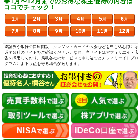
◆1月〜12月までのお得な株主優待の内容は
ココでチェック！
1
2
3
4
5
6
月
月
月
月
月
月
7
8
9
10
11
12
月
月
月
月
月
月
※証券や銀行の口座開設、クレジットカードの入会などを申し込む際には
必ず各社のサイトをご確認ください。なお、当サイトはアフィリエイト広
告を採用しており、掲載各社のサービスに申し込むとアフィリエイトプロ
グラムによる収益を得る場合があります。