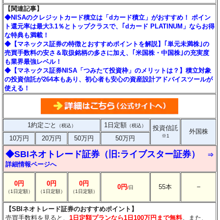
【関連記事】
◆NISAのクレジットカード積立は「dカード積立」がおすすめ！ ポイン
ト還元率は最大3.1％とトップクラスで、｢dカード PLATINUM」ならお得
な特典も満載！
◆【マネックス証券の特徴とおすすめポイントを解説】｢単元未満株｣の
売買手数料の安さ＆取扱銘柄の多さに加え、｢米国株・中国株｣の充実度
も業界最強レベル！
◆【マネックス証券NISA「つみたて投資枠」のメリットは？】積立対象
の投資信託が264本もあり、初心者も安心の資産設計アドバイスツールが
使える！
1約定ごと
1日定額
（税込）
（税込）
投資信託
外国株
※1
10万円
20万円
50万円
50万円
◆SBIネオトレード証券（旧:ライブスター証券）
⇒
詳細情報ページへ
0円
0円
0円
－
0円
55本
/
日
（1日定額）
（1日定額）
（1日定額）
【SBIネオトレード証券のおすすめポイント】
売買手数料を見ると、
1日定額プランなら1日100万円まで無料
。また、