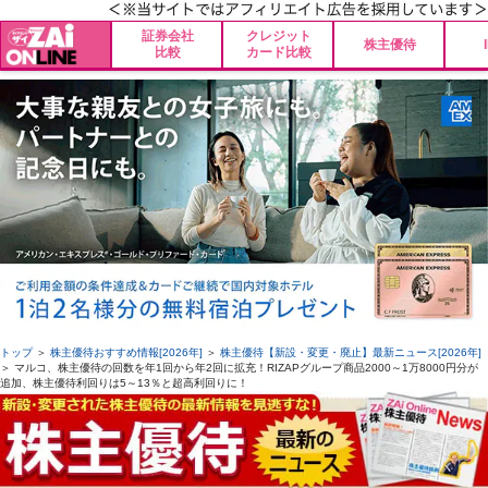
証券会社
クレジット
株主優待
比較
カード比較
トップ
＞
株主優待おすすめ情報[2026年]
＞
株主優待【新設・変更・廃止】最新ニュース[2026年]
＞ マルコ、株主優待の回数を年1回から年2回に拡充！RIZAPグループ商品2000～1万8000円分が
追加、株主優待利回りは5～13％と超高利回りに！