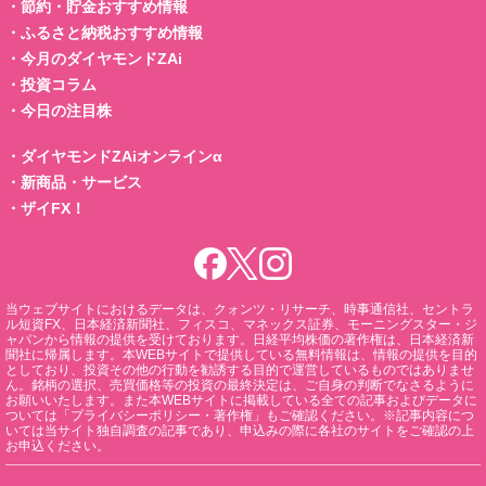
・
節約・貯金おすすめ情報
・
ふるさと納税おすすめ情報
・
今月のダイヤモンドZAi
・
投資コラム
・
今日の注目株
・
ダイヤモンドZAiオンラインα
・
新商品・サービス
・
ザイFX！
当ウェブサイトにおけるデータは、クォンツ・リサーチ、時事通信社、セントラ
ル短資FX、日本経済新聞社、フィスコ、マネックス証券、モーニングスター・ジ
ャパンから情報の提供を受けております。日経平均株価の著作権は、日本経済新
聞社に帰属します。本WEBサイトで提供している無料情報は、情報の提供を目的
としており、投資その他の行動を勧誘する目的で運営しているものではありませ
ん。銘柄の選択、売買価格等の投資の最終決定は、ご自身の判断でなさるように
お願いいたします。また本WEBサイトに掲載している全ての記事およびデータに
ついては「プライバシーポリシー・著作権」もご確認ください。※記事内容につ
いては当サイト独自調査の記事であり、申込みの際に各社のサイトをご確認の上
お申込ください。