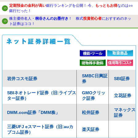
定期預金の金利が高い
銀行ランキングを公開！ 今、
もっともお得
なのは○○
銀行だった！
株主優待名人・
桐谷さんのお墨付き
！ 株式
投資初心者
におすすめのネッ
ト証券はココ！
SMBC日興証
岩井コスモ証券
SBI証券
券
SBIネオトレード証券（旧:ライブス
GMOクリッ
立花証券
ター証券）
ク証券
マネックス
DMM.com証券「DMM株」
松井証券
証券
三菱UFJ eスマート証券（旧:auカ
楽天証券
ブコム証券）