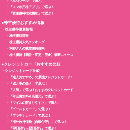
・
「取引ツール」で選ぶ！
・
「スマホ用株アプリ」で選ぶ！
・
「株主優待検索機能」で選ぶ！
●株主優待おすすめ情報
・
株主優待最新情報
・
株主優待情報
・
株主優待人気ランキング
・
桐谷さんの株主優待銘柄
・
株主優待【新設・変更・廃止】最新ニュース
●クレジットカードおすすめ比較
・
クレジットカード比較
・
「達人おすすめ」の最強クレジットカード！
・
「還元率の高さ」で選ぶ！
・
「人気」で選ぶ！おすすめクレジットカード
・
「年会費無料＆高還元」で選ぶ！
・
「マイルの貯まりやすさ」で選ぶ！
・
「ゴールドカード」で選ぶ！
・
「プラチナカード」で選ぶ！
・
「海外旅行保険（自動付帯）」で選ぶ！
・
「即日発行～翌日発行」で選ぶ！