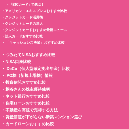
・
「ETCカード」で選ぶ！
・
アメリカン・エキスプレスおすすめ比較
・
クレジットカード活用術
・
クレジットカードの達人
・
クレジットカードおすすめ最新ニュース
・
法人カードおすすめ比較
・
「キャッシュレス決済」おすすめ比較
・
つみたてNISAおすすめ比較
・
NISA口座比較
・
iDeCo（個人型確定拠出年金）比較
・
IPO株（新規上場株）情報
・
投資信託おすすめ比較
・
桐谷さんの株主優待銘柄
・
ネット銀行おすすめ比較
・
住宅ローンおすすめ比較
・
不動産を高値で売却する方法
・
資産価値が下がらない新築マンション選び
・
カードローンおすすめ比較