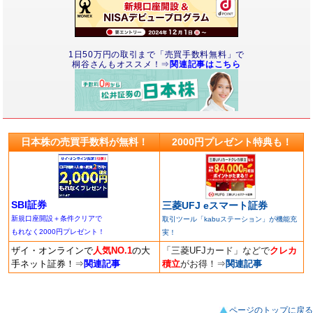
1日50万円の取引まで「売買手数料無料」で
桐谷さんもオススメ！⇒
関連記事はこちら
日本株の売買手数料が無料！
2000円プレゼント特典も！
SBI証券
三菱UFJ eスマート証券
新規口座開設＋条件クリアで
取引ツール「kabuステーション」が機能充
もれなく2000円プレゼント！
実！
ザイ・オンラインで
人気NO.1
の大
「三菱UFJカード」などで
クレカ
手ネット証券！
⇒
関連記事
積立
がお得！
⇒
関連記事
ページのトップに戻る