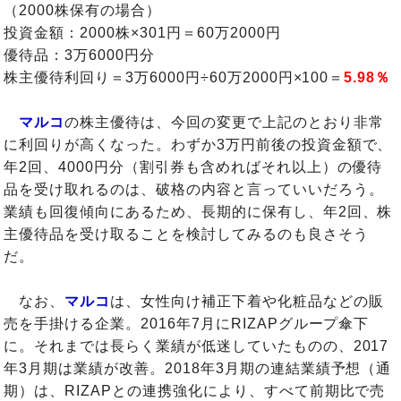
（2000株保有の場合）
投資金額：2000株×301円＝60万2000円
優待品：3万6000円分
株主優待利回り＝3万6000円÷60万2000円×100＝
5.98％
マルコ
の株主優待は、今回の変更で上記のとおり非常
に利回りが高くなった。わずか3万円前後の投資金額で、
年2回、4000円分（割引券も含めればそれ以上）の優待
品を受け取れるのは、破格の内容と言っていいだろう。
業績も回復傾向にあるため、長期的に保有し、年2回、株
主優待品を受け取ることを検討してみるのも良さそう
だ。
なお、
マルコ
は、女性向け補正下着や化粧品などの販
売を手掛ける企業。2016年7月にRIZAPグループ傘下
に。それまでは長らく業績が低迷していたものの、2017
年3月期は業績が改善。2018年3月期の連結業績予想（通
期）は、RIZAPとの連携強化により、すべて前期比で売