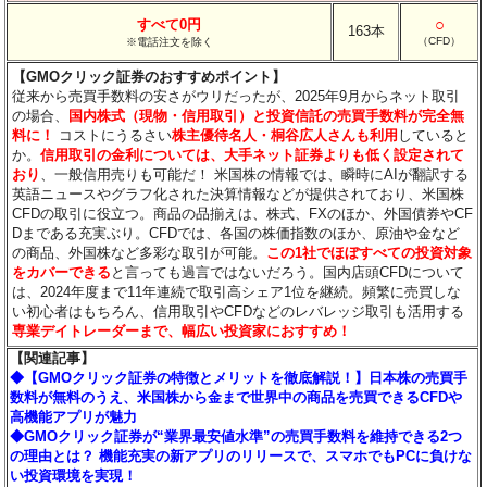
○
すべて0円
163本
（CFD）
※電話注文を除く
【GMOクリック証券のおすすめポイント】
従来から売買手数料の安さがウリだったが、2025年9月からネット取引
の場合、
国内株式（現物・信用取引）と投資信託の売買手数料が完全無
料に！
コストにうるさい
株主優待名人・桐谷広人さんも利用
していると
か。
信用取引の金利については、大手ネット証券よりも低く設定されて
おり
、一般信用売りも可能だ！ 米国株の情報では、瞬時にAIが翻訳する
英語ニュースやグラフ化された決算情報などが提供されており、米国株
CFDの取引に役立つ。商品の品揃えは、株式、FXのほか、外国債券やCF
Dまである充実ぶり。CFDでは、各国の株価指数のほか、原油や金など
の商品、外国株など多彩な取引が可能。
この1社でほぼすべての投資対象
をカバーできる
と言っても過言ではないだろう。国内店頭CFDについて
は、2024年度まで11年連続で取引高シェア1位を継続。頻繁に売買しな
い初心者はもちろん、信用取引やCFDなどのレバレッジ取引も活用する
専業デイトレーダーまで、幅広い投資家におすすめ！
【関連記事】
◆【GMOクリック証券の特徴とメリットを徹底解説！】日本株の売買手
数料が無料のうえ、米国株から金まで世界中の商品を売買できるCFDや
高機能アプリが魅力
◆GMOクリック証券が“業界最安値水準”の売買手数料を維持できる2つ
の理由とは？ 機能充実の新アプリのリリースで、スマホでもPCに負けな
い投資環境を実現！