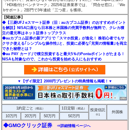
「HDI格付けベンチマーク」2025年証券業界では、「問合せ窓口」「We
bサポート」2部門で3年連続「三つ星」を獲得。
【関連記事】
◆【三菱UFJ eスマート証券（旧：auカブコム証券）のおすすめポイント
を解説】NISA口座なら日本株と米国株の売買手数料が無料で、クレカ積
立の還元率はネット証券トップクラス
◆auカブコム証券の新アプリで「スマホ投資」が進化！ 株初心者でもサ
クサク使える｢シンプルな操作性｣と、投資に必要な｢充実の情報量｣を両立
できた秘密とは？
◆au PAY カード｣で積立投資すると最大5％のPontaポイントがたまる！
NISAも対象なので、これから投資を始める人にもおすすめ
▼【ザイ限定】2000円プレゼントの特典情報も掲載！▼
1約定ごと
1日定額
（税込）
（税込）
投資信託
外国株
※1
10万円
20万円
50万円
50万円
◆GMOクリック証券
⇒詳細情報ページへ