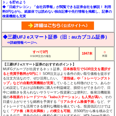
ト」を貯めよう
◆「日経テレコン」「会社四季報」が閲覧できる証券会社を解説！ 利用
料0円ながら、紙媒体では読めない独自記事や先行情報を掲載し、記事の
検索機能も充実
◆三菱UFJ eスマート証券（旧：auカブコム証券）
⇒詳細情報ページへ
○
すべて0円
1847本
米国
※SOR注文の場合
【三菱UFJ eスマート証券のおすすめポイント】
MUFGグループが出資するネット証券。
日本株取引でSOR注文を選択す
ると売買手数料が0円に！
SOR注文はより条件の良い取引価格を提示す
る注文方法なので、ぜひ活用したい。
「逆指値」や「トレーリングスト
ップ」などの自動売買機能が充実
していることも特徴のひとつ。あらか
じめ設定しておけば自動的に購入や利益確定、損切りができるので、日
中に値動きを見られないサラリーマン投資家には便利だ。板発注機能装
備の
本格派のトレードツール「kabuステーション」も人気が高い
。その
日盛り上がりそうな銘柄を予測する
「リアルタイム株価予測」
など、デ
イトレードでも活用できる便利な機能を備えている。投資信託だけでは
なく
「プチ株（単元未満株）」の積立も可能
。月500円から株を積み立て
られるので、資金の少ない株初心者にはおすすめだ。HDI-Japan主催の