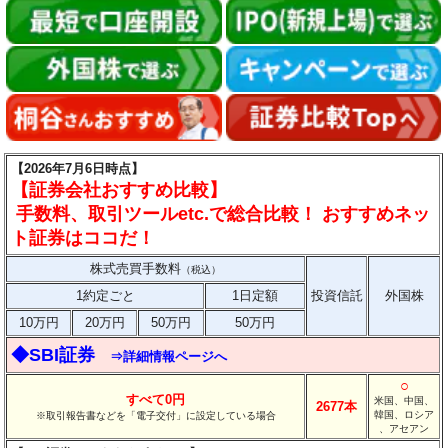
【2026年7月6日時点】
【証券会社おすすめ比較】
手数料、取引ツールetc.で総合比較！ おすすめネッ
ト証券はココだ！
株式売買手数料
（税込）
1約定ごと
1日定額
投資信託
外国株
10万円
20万円
50万円
50万円
◆SBI証券
⇒詳細情報ページへ
○
すべて0円
米国、中国、
2677本
韓国、ロシア
※取引報告書などを「電子交付」に設定している場合
、アセアン