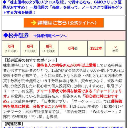
◆「株主優待のタダ取り(クロス取引)」で得するなら、GMOクリック証
券がおすすめ！ 一般信用の「売建」を使って、ノーリスクで優待をゲッ
トする方法を解説！
◆松井証券
⇒詳細情報ページへ
○
0円
0円
0円
0円
1953本
/日
米国
（1日定額）
（1日定額）
（1日定額）
【松井証券のおすすめポイント】
株主優待狙いなら、
優待名人の桐谷さんが30年以上愛用
している松井証
券がおすすめ証券のひとつ。1日の約定金額の合計が50万円以下であれば
売買手数料が無料で、さらに25歳以下なら現物・信用ともに国内株の売
買手数料が完全無料という手数料体系は魅力。資金が少なく、複数の銘
柄に分散投資したい初心者の個人投資家には特におすすめだ。取引アプ
リ・ツールお充実。
チャート形状で銘柄を検索できる「チャートフォリ
オ」
を愛用している株主優待名人・桐谷さんも
「初心者に特におすす
め」
と太鼓判を押す。「日本株アプリ」「マーケットラボ」では
優待銘
柄を簡単に検索、分析することが可能
。HDI-Japan主催の「HDI格付けベ
ンチマーク」2025年証券業界では、「問合せ窓口」「Webサポート」2
部門で3年連続「三つ星」を獲得。
【関連記事】