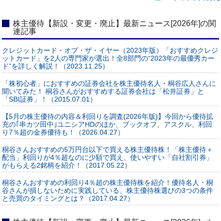
株主優待【新設・変更・廃止】最新ニュース[2026年]の関
連記事
クレジットカード・オブ・ザ・イヤー（2023年版）「おすすめクレジ
ットカード」を2人の専門家が選出！全8部門の“2023年の最優秀カー
ド”を詳しく解説！（2023.11.25）
「株初心者」におすすめの証券会社を株主優待名人・桐谷広人さんに
聞いてみた！ 桐谷さんがおすすめする証券会社は「松井証券」と
「SBI証券」！（2015.07.01）
【5月の株主優待の内容＆利回りを調査(2026年版)】今回から優待拡
充の｢串カツ田中｣ユニシアHDのほか、ブックオフ、アスクル、利回
り7％超の金券優待も！（2026.04.27）
桐谷さんおすすめの5万円台以下で買える株主優待株！「株主優待＋
配当」利回りが4％超なのに少額で買え、使いやすい「自社割引券」
がもらえる2銘柄を紹介！（2017.05.22）
桐谷さんおすすめの利回り4％超の株主優待株を紹介！優待名人・桐
谷さんが損しないために実践している、株主優待株選びの3つの条件
と売買のタイミングとは？（2017.04.27）