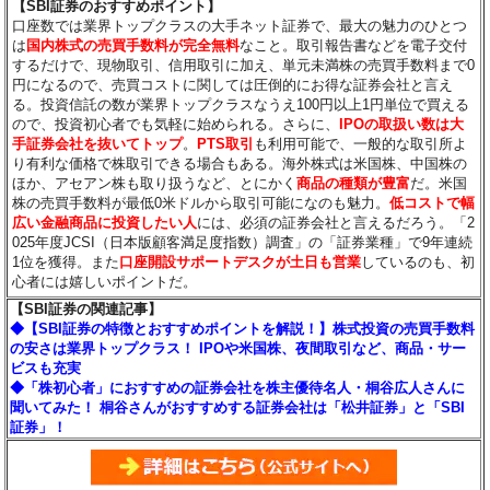
【SBI証券のおすすめポイント】
口座数では業界トップクラスの大手ネット証券で、最大の魅力のひとつ
は
国内株式の売買手数料が完全無料
なこと。取引報告書などを電子交付
するだけで、現物取引、信用取引に加え、単元未満株の売買手数料まで0
円になるので、売買コストに関しては圧倒的にお得な証券会社と言え
る。投資信託の数が業界トップクラスなうえ100円以上1円単位で買える
ので、投資初心者でも気軽に始められる。さらに、
IPOの取扱い数は大
手証券会社を抜いてトップ
。
PTS取引
も利用可能で、一般的な取引所よ
り有利な価格で株取引できる場合もある。海外株式は米国株、中国株の
ほか、アセアン株も取り扱うなど、とにかく
商品の種類が豊富
だ。米国
株の売買手数料が最低0米ドルから取引可能になのも魅力。
低コストで幅
広い金融商品に投資したい人
には、必須の証券会社と言えるだろう。「2
025年度JCSI（日本版顧客満足度指数）調査」の「証券業種」で9年連続
1位を獲得。また
口座開設サポートデスクが土日も営業
しているのも、初
心者には嬉しいポイントだ。
【SBI証券の関連記事】
◆【SBI証券の特徴とおすすめポイントを解説！】株式投資の売買手数料
の安さは業界トップクラス！ IPOや米国株、夜間取引など、商品・サー
ビスも充実
◆「株初心者」におすすめの証券会社を株主優待名人・桐谷広人さんに
聞いてみた！ 桐谷さんがおすすめする証券会社は「松井証券」と「SBI
証券」！