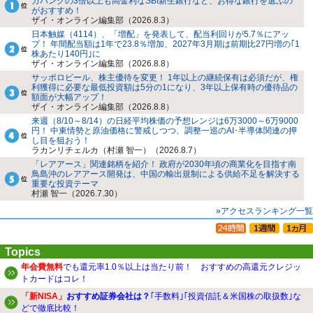
ガバンクの3倍以上も高金利なSBI新生銀行など、お得な銀行を選ぶの
がおすすめ！
ザイ・オンライン編集部（2026.8.3）
日本触媒（4114）、「増配」を発表して、配当利回りが5.7％にアッ
プ！ 年間配当額は1年で23.8％増加、2027年3月期は前期比27円増の｢1
株あたり140円｣に
ザイ・オンライン編集部（2026.8.8）
サッポロビール、株主優待を変更！ 1年以上の継続保有は必須だが、権
利獲得に必要な最低投資額は5分の1になり、3年以上保有時の優待品の
額面が大幅アップ！
ザイ・オンライン編集部（2026.8.8）
来週（8/10～8/14）の日経平均株価の予想レンジは6万3000～6万9000
円！ 中東情勢と原油価格に警戒しつつ、調整一巡のAI･半導体関連の押
し目を狙おう！
ラカンリチェルカ（村瀬 智一）（2026.8.7）
「レアアース」関連銘柄を紹介！ 政府が2030年頃の商業化を目指す南
鳥島沖のレアアース開発は、中国の輸出規制による供給不足を解決する
重要な投資テーマ
村瀬 智一（2026.7.30）
»アクセスランキング一覧
Topics
年会費無料
でも還元率1.0％以上は当たり前！ おすすめの高還元クレジッ
トカードはコレ！
「新NISA」
おすすめ証券会社は？
｢手数料｣｢投資信託＆米国株の取扱数｣な
どで徹底比較！