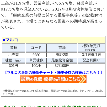
上高が11.9％増、営業利益が785.9％増、経常利益が
917.5％増を見込んでいる。2017年3月期決算短信におい
て、「継続企業の前提に関する重要事象等」の記載解消
が発表され、市場ではさらなる回復への期待感が高まっ
ている。
■マルコ
権利確定月
業種
コード
市場
(※変更後）
小売業
東証2部
3月末/9月末
9980
株価
単元株数
最低投資金額
配当利回り
（終値）
301円
100株
3万100円
--
【マルコの最新の株価チャート・株主優待の詳細はこちら！】
※株価などのデータは2017年5月22日時点。最新のデータは上のボタンをクリックして確認し
てください。