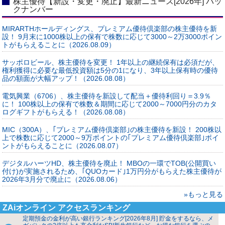
株主優待【新設・変更・廃止】最新ニュース[2026年] バッ
クナンバー
MIRARTHホールディングス、プレミアム優待倶楽部の株主優待を新
設！ 9月末に1000株以上の保有で株数に応じて3000～2万3000ポイン
トがもらえることに（2026.08.09）
サッポロビール、株主優待を変更！ 1年以上の継続保有は必須だが、
権利獲得に必要な最低投資額は5分の1になり、3年以上保有時の優待
品の額面が大幅アップ！（2026.08.08）
電気興業（6706）、株主優待を新設して配当＋優待利回り＝3.9％
に！ 100株以上の保有で株数＆期間に応じて2000～7000円分のカタ
ログギフトがもらえる！（2026.08.08）
MIC（300A）、｢プレミアム優待倶楽部｣の株主優待を新設！ 200株以
上で株数に応じて2000～9万ポイントの｢プレミアム優待倶楽部｣ポイ
ントがもらえることに（2026.08.07）
デジタルハーツHD、株主優待を廃止！ MBOの一環でTOB(公開買い
付け)が実施されるため、｢QUOカード｣1万円分がもらえた株主優待が
2026年3月分で廃止に（2026.08.06）
»もっと見る
ZAiオンライン アクセスランキング
定期預金の金利が高い銀行ランキング[2026年8月] 貯金をするなら、メ