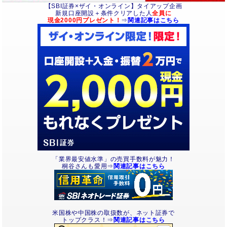
【SBI証券×ザイ・オンライン】タイアップ企画
新規口座開設＋条件クリアした人
全員に
現金2000円プレゼント！
⇒
関連記事はこちら
「業界最安値水準」の売買手数料が魅力！
桐谷さんも愛用⇒
関連記事はこちら
米国株や中国株の取扱数が、ネット証券で
トップクラス！⇒
関連記事はこちら