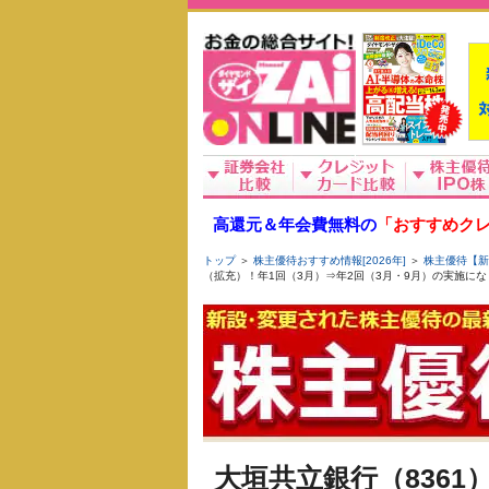
高還元＆年会費無料の
「おすすめクレ
トップ
＞
株主優待おすすめ情報[2026年]
＞
株主優待【新
（拡充）！年1回（3月）⇒年2回（3月・9月）の実施に
大垣共立銀行（836