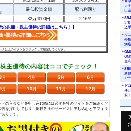
東証1部/名証1部
3月末／9月末
東
大手
最低投資金額
配当利回り
出
在）
SB
32万4000円
2.16％
定
新の株価・株主優待の詳細はこちら！】
込
ソ
外
満
のデータは上のボタンをクリックして確認してください。
GM
G
金
な株主優待の内容はココでチェック！
SB
新
3
4
5
6
月
月
月
月
1.
ドコ
9
10
11
12
月
月
月
月
使い
安く
ードの入会などを申し込む際には必ず各社のサイトをご確認くだ
広告を採用しており、掲載各社のサービスに申し込むとアフィリ
があります。