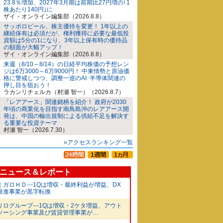
23.8％増加、2027年3月期は前期比27円増の｢1
株あたり140円｣に
ザイ・オンライン編集部（2026.8.8）
サッポロビール、株主優待を変更！ 1年以上の
継続保有は必須だが、権利獲得に必要な最低投
資額は5分の1になり、3年以上保有時の優待品
の額面が大幅アップ！
ザイ・オンライン編集部（2026.8.8）
来週（8/10～8/14）の日経平均株価の予想レン
ジは6万3000～6万9000円！ 中東情勢と原油価
格に警戒しつつ、調整一巡のAI･半導体関連の
押し目を狙おう！
ラカンリチェルカ（村瀬 智一）（2026.8.7）
「レアアース」関連銘柄を紹介！ 政府が2030
年頃の商業化を目指す南鳥島沖のレアアース開
発は、中国の輸出規制による供給不足を解決す
る重要な投資テーマ
村瀬 智一（2026.7.30）
»アクセスランキング一覧
ニュース＆レポート
ミガロＨＤ---1Qは増収・最終利益が増益、DX
推進事業が黒字転換
リログループ---1Qは増収・2ケタ増益、アウト
ソーシング事業及び賃貸管理事業が…