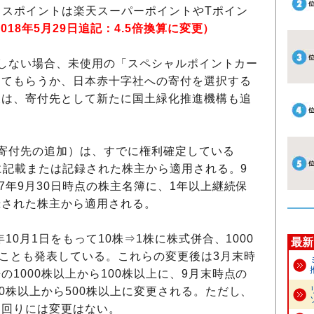
ンクスポイントは楽天スーパーポイントやTポイン
018年5月29日追記：4.5倍換算に変更）
希望しない場合、未使用の「スペシャルポイントカー
してもらうか、日本赤十字社への寄付を選択する
後は、寄付先として新たに国土緑化推進機構も追
寄付先の追加）は、すでに権利確定している
簿に記載または記録された株主から適用される。9
7年9月30日時点の株主名簿に、1年以上継続保
録された株主から適用される。
7年10月1日をもって10株⇒1株に株式併合、1000
最新
ることも発表している。これらの変更後は3月末時
1000株以上から100株以上に、9月末時点の
0株以上から500株以上に変更される。ただし、
利回りには変更はない。