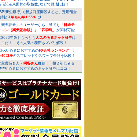
資信託＆米国株の取扱数｣などで徹底比較！
｢SBI新生銀行｣で新規口座開設すると、定期預金
金利が
1年もの年1.55％
に!
「楽天証券」のユーザーなら、誰でも
「日経テ
レコン（楽天証券版）」「四季報」
が閲覧可能
【2026年版】もっとも
人気のあるネット証券
は
ここだ！ その人気の秘密もズバリ解説！
【FX初心者におすすめの
FX会社ランキング
！】
全40口座
のスプレッドやスワップ金利を比較！
株主優待名人・
桐谷さん
推薦！ 投資初心者＆
優待初心者におすすめのネット証券はココ！