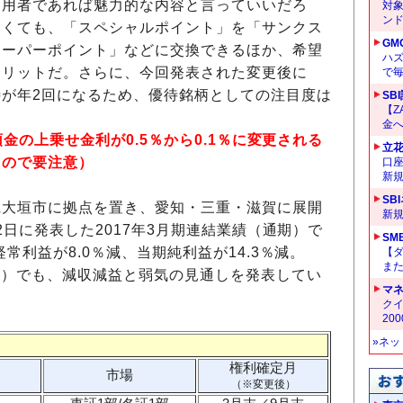
利用者であれば魅力的な内容と言っていいだろ
対
ン
なくても、「スペシャルポイント」を「サンクス
GM
スーパーポイント」などに交換できるほか、希望
ハ
メリットだ。さらに、今回発表された変更後に
で
が年2回になるため、優待銘柄としての注目度は
SB
【Z
金へ
預金の上乗せ金利が0.5％から0.1％に変更される
立
るので要注意）
口
新
SB
県大垣市に拠点を置き、愛知・三重・滋賀に展開
新
12日に発表した2017年3月期連結業績（通期）で
SM
常利益が8.0％減、当期純利益が14.3％減。
【
ま
通期）でも、減収減益と弱気の見通しを発表してい
マ
クイ
20
»ネ
権利確定月
市場
（※変更後）