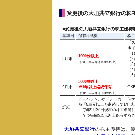
変更後の大垣共立銀行の株
■変更後の大垣共立銀行の株主優待
基準日
保有株式数
株主
「ス
ポイ
（1
1000株以上
3月末
（2
（2018年以降は100株以上）
（3
（4
（5
5000株以上
9月末
※1年以上継続保有
OK
（2018年以降は500株以上）
※スペシャルポイントカードの
※「5単元以上を継続して1年以
詳細
毎年9月30日現在の株主名簿に
かつ毎回5単元以上保有するこ
大垣共立銀行
の株主優待は、