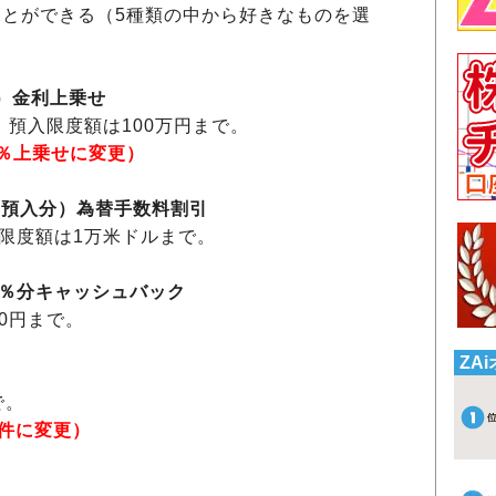
とができる（5種類の中から好きなものを選
内）金利上乗せ
。預入限度額は100万円まで。
.1％上乗せに変更）
規預入分）為替手数料割引
入限度額は1万米ドルまで。
0％分キャッシュバック
0円まで。
ZA
で。
2件に変更）