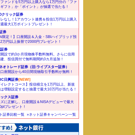
象ファンドを5万円以上購入なら1万円分の「ファ
ドギフト」か「ポイント」が抽選で当たる！
Oクリック証券
ズレなし！1アカウント連携＆投信1万円以上購入
毎週最大1万ポイントプレゼント！
I証券
Ai限定！】口座開設＆入金・SBIハイブリッド預
2万円以上振替で2000円プレゼント！
花証券
座開設で約3か月現物株手数料無料。さらに信用
規建、投信買付で無料期間約3カ月追加！
Iネオトレード証券（旧:ライブスター証券）
規口座開設から40日間現物取引手数料が無料！
BC日興証券
[NEW!]
ダイレクトコース】投信積立を1万円以上、新規
たは増額設定すると抽選で最大10万円が当たる！
ネックス証券
ズに正解し、口座開設＆NISAデビューで最大
00ptプレゼント！
ット証券比較一覧
»ネット証券キャンペーン一覧