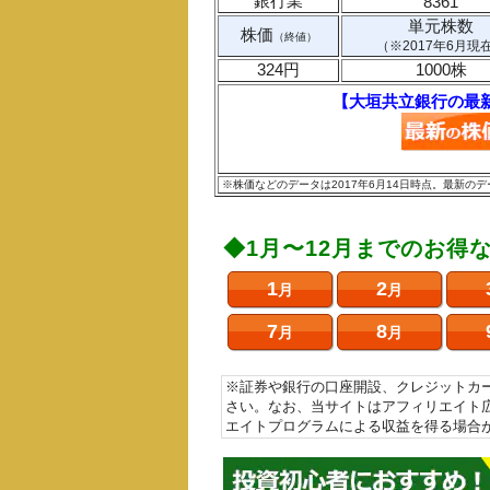
銀行業
8361
単元株数
株価
（終値）
（※2017年6月現
324円
1000株
【大垣共立銀行の最
※株価などのデータは2017年6月14日時点。最新
◆1月〜12月までのお得
1
2
月
月
7
8
月
月
※証券や銀行の口座開設、クレジットカ
さい。なお、当サイトはアフィリエイト
エイトプログラムによる収益を得る場合