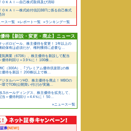
ＴＯＫＡＩ---自己株式取得及び消却
ＴＯＫＡＩ---株式給付信託BBTに係る自己株式
処分
ュース一覧
»レポート一覧
»ランキング一覧
主優待【新設・変更・廃止】ニュース
サッポロビール、株主優待を変更！ 1年以上の
継続保有は必須だが、権利獲得に必要な…
電気興業（6706）、株主優待を新設して配当
＋優待利回り＝3.9％に！ 100株…
MIC（300A）、｢プレミアム優待倶楽部｣の株
主優待を新設！ 200株以上で株…
デジタルハーツHD、株主優待を廃止！ MBOの
一環でTOB(公開買い付け)が実施…
QLSホールディングス、株主優待を拡充して、
配当＋優待利回り＝4.4％に！ 50…
»ニュース一覧
天証券
[NEW!]