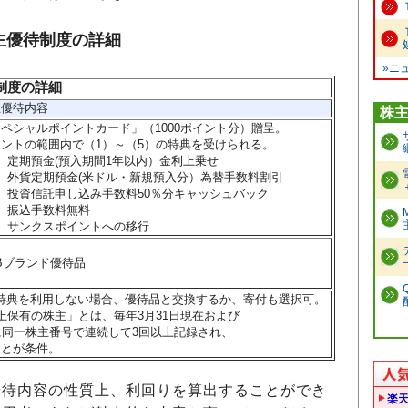
主優待制度の詳細
»ニ
制度の詳細
優待内容
株
ペシャルポイントカード」（1000ポイント分）贈呈。
ントの範囲内で（1）～（5）の特典を受けられる。
）定期預金(預入期間1年以内）金利上乗せ
）外貨定期預金(米ドル・新規預入分）為替手数料割引
）投資信託申し込み手数料50％分キャッシュバック
）振込手数料無料
）サンクスポイントへの移行
Bブランド優待品
特典を利用しない場合、優待品と交換するか、寄付も選択可。
上保有の株主」とは、毎年3月31日現在および
同一株主番号で連続して3回以上記録され、
とが条件。
優待内容の性質上、利回りを算出することができ
楽