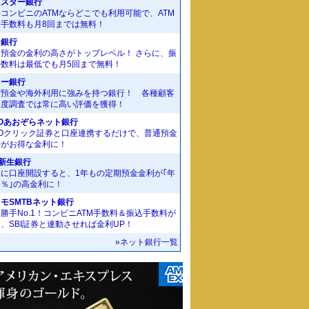
京スター銀行
コンビニのATMならどこでも利用可能で、ATM
金手数料も月8回までは無料！
J銀行
期預金の金利の高さがトップレベル！ さらに、振
手数料は最低でも月5回まで無料！
ニー銀行
貨預金や海外利用に強みを持つ銀行！ 各種顧客
足度調査では常に高い評価を獲得！
Oあおぞらネット銀行
MOクリック証券と口座連携するだけで、普通預金
利がお得な金利に！
I新生銀行
規に口座開設すると、1年もの定期預金金利が｢年
55％｣の高金利に！
モSMTBネット銀行
勝手No.1！コンビニATM手数料＆振込手数料が
、SBI証券と連動させれば金利UP！
»ネット銀行一覧