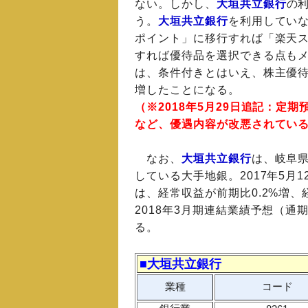
ない。しかし、
大垣共立銀行
の
う。
大垣共立銀行
を利用してい
ポイント」に移行すれば「楽天
すれば優待品を選択できる点も
は、条件付きとはいえ、株主優待
増したことになる。
（※2018年5月29日追記：定期
など、優遇内容が改悪されてい
なお、
大垣共立銀行
は、岐阜
している大手地銀。2017年5月
は、経常収益が前期比0.2%増、経
2018年3月期連結業績予想（
る。
■大垣共立銀行
業種
コード