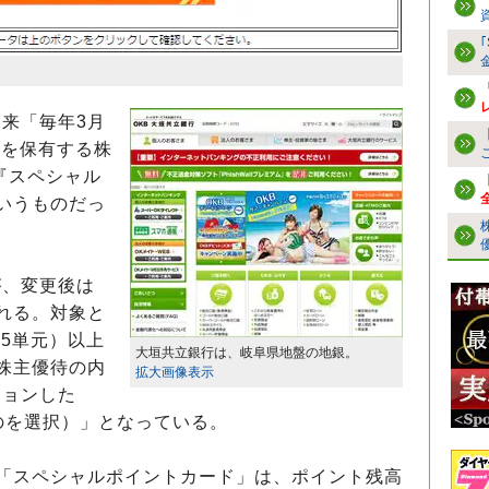
来「毎年3月
上を保有する株
『スペシャル
いうものだっ
、変更後は
れる。対象と
（5単元）以上
大垣共立銀行は、岐阜県地盤の地銀。
株主優待の内
拡大画像表示
ションした
のを選択）」となっている。
「スペシャルポイントカード」は、ポイント残高