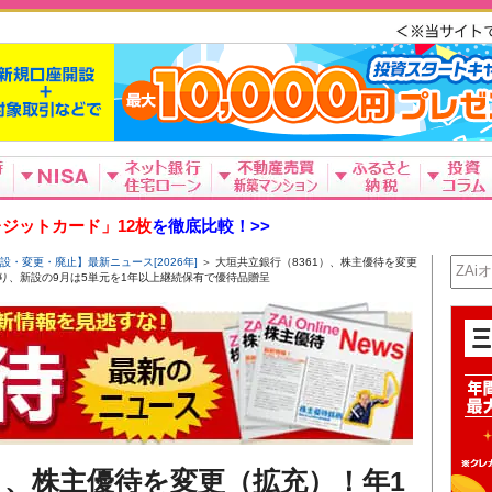
ジットカード」12枚
を徹底比較！>>
設・変更・廃止】最新ニュース[2026年]
＞ 大垣共立銀行（8361）、株主優待を変更
なり、新設の9月は5単元を1年以上継続保有で優待品贈呈
1）、株主優待を変更（拡充）！年1