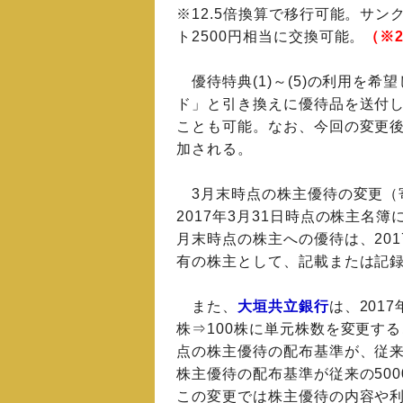
※12.5倍換算で移行可能。サ
ト2500円相当に交換可能。
（※2
優待特典(1)～(5)の利用を
ド」と引き換えに優待品を送付
ことも可能。なお、今回の変更
加される。
3月末時点の株主優待の変更（
2017年3月31日時点の株主名
月末時点の株主への優待は、201
有の株主として、記載または記
また、
大垣共立銀行
は、201
株⇒100株に単元株数を変更す
点の株主優待の配布基準が、従来の
株主優待の配布基準が従来の500
この変更では株主優待の内容や