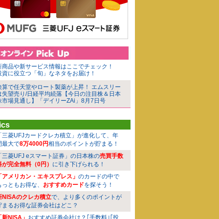
新商品や新サービス情報はここでチェック！
投資に役立つ「旬」なネタをお届け！
決算で任天堂やロート製薬が上昇！ エムスリー
は失望売り/日経平均続落【今日の注目株＆日本
株市場見通し】「デイリーZAi」8月7日号
ics
「三菱UFJカードクレカ積立」が進化して、年
間最大で
8万4000円
相当のポイントが貯まる！
「三菱UFJ eスマート証券」の日本株の
売買手数
料が完全無料（0円）
に引き下げられる！
「アメリカン・エキスプレス」
のカードの中で
もっともお得な、
おすすめカード
を探そう！
新NISAのクレカ積立
で、より多くのポイントが
貯まるお得な証券会社はどこ？
「新NISA」
おすすめ証券会社は？｢手数料｣｢投