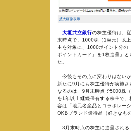
拡大画像表示
大垣共立銀行
の株主優待は、従
末時点で、1000株（1単元）以
主を対象に、1000ポイント分の
ポイントカード』を1枚進呈」と
た。
今後もその点に変わりはないが
新たに9月にも株主優待が実施さ
なるのは、9月末時点で5000株
を1年以上継続保有する株主で、
容は「地元名産品とコラボレー
OKBブランド優待品（好きなも
3月末時点の株主に進呈される