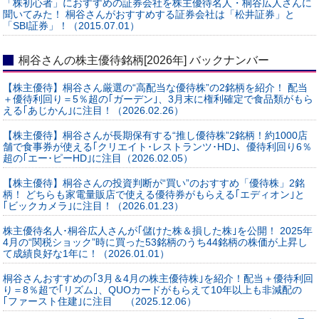
「株初心者」におすすめの証券会社を株主優待名人・桐谷広人さんに
聞いてみた！ 桐谷さんがおすすめする証券会社は「松井証券」と
「SBI証券」！（2015.07.01）
桐谷さんの株主優待銘柄[2026年] バックナンバー
【株主優待】桐谷さん厳選の“高配当な優待株”の2銘柄を紹介！ 配当
＋優待利回り＝5％超の｢ガーデン｣、3月末に権利確定で食品類がもら
える｢あじかん｣に注目！（2026.02.26）
【株主優待】桐谷さんが長期保有する“推し優待株”2銘柄！約1000店
舗で食事券が使える｢クリエイト･レストランツ･HD｣、優待利回り6％
超の｢エー･ピーHD｣に注目（2026.02.05）
【株主優待】桐谷さんの投資判断が“買い”のおすすめ「優待株」2銘
柄！ どちらも家電量販店で使える優待券がもらえる｢エディオン｣と
｢ビックカメラ｣に注目！（2026.01.23）
株主優待名人･桐谷広人さんが｢儲けた株＆損した株｣を公開！ 2025年
4月の“関税ショック”時に買った53銘柄のうち44銘柄の株価が上昇し
て成績良好な1年に！（2026.01.01）
桐谷さんおすすめの｢3月＆4月の株主優待株｣を紹介！配当＋優待利回
り＝8％超で｢リズム｣、QUOカードがもらえて10年以上も非減配の
｢ファースト住建｣に注目 （2025.12.06）