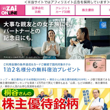
証券会社
クレジット
株主優待
比較
カード比較
トップ
＞
株主優待おすすめ情報[2026年]
＞
桐谷さんの株主優待銘柄[2026年]
＞ 少額で投資できる
株主優待銘柄ランキングを発表！2万円台で買えて優待もある「山喜」など10銘柄と、株主優待名
人・桐谷さん流のお得な投資術を紹介！