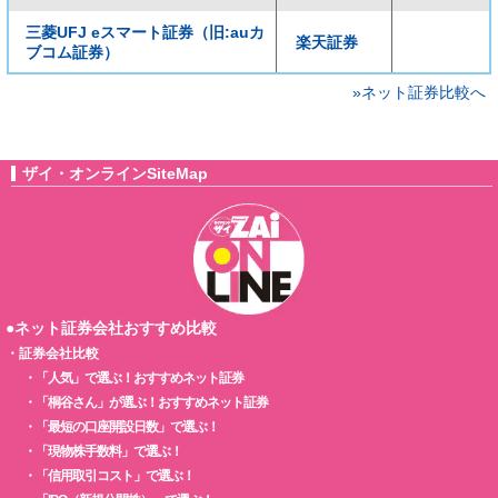
三菱UFJ eスマート証券（旧:auカ
楽天証券
ブコム証券）
»ネット証券比較へ
ザイ・オンラインSiteMap
●ネット証券会社おすすめ比較
・
証券会社比較
・
「人気」で選ぶ！おすすめネット証券
・
「桐谷さん」が選ぶ！おすすめネット証券
・
「最短の口座開設日数」で選ぶ！
・
「現物株手数料」で選ぶ！
・
「信用取引コスト」で選ぶ！