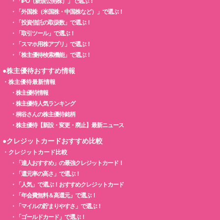
・
「IPO（新規公開株）」で選ぶ！
・
「外国株（米国株・中国株など）」で選ぶ！
・
「投資信託の取扱数」で選ぶ！
・
「取引ツール」で選ぶ！
・
「スマホ用株アプリ」で選ぶ！
・
「株主優待検索機能」で選ぶ！
●株主優待おすすめ情報
・
株主優待最新情報
・
株主優待情報
・
株主優待人気ランキング
・
桐谷さんの株主優待銘柄
・
株主優待【新設・変更・廃止】最新ニュース
●クレジットカードおすすめ比較
・
クレジットカード比較
・
「達人おすすめ」の最強クレジットカード！
・
「還元率の高さ」で選ぶ！
・
「人気」で選ぶ！おすすめクレジットカード
・
「年会費無料＆高還元」で選ぶ！
・
「マイルの貯まりやすさ」で選ぶ！
・
「ゴールドカード」で選ぶ！