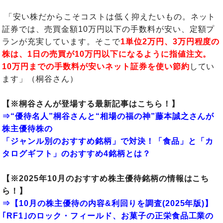
「安い株だからこそコストは低く抑えたいもの。ネット
証券では、売買金額10万円以下の手数料が安い、定額プ
ランが充実しています。そこで
1単位2万円、3万円程度の
株は、1日の売買が10万円以下になるように指値注文。
10万円までの手数料が安いネット証券を使い節約
してい
ます」（桐谷さん）
【※桐谷さんが登場する最新記事はこちら！】
⇒“優待名人”桐谷さんと“相場の福の神”藤本誠之さんが
株主優待株の
「ジャンル別のおすすめ銘柄」で対決！「食品」と「カ
タログギフト」のおすすめ4銘柄とは？
【※2025年10月のおすすめ株主優待銘柄の情報はこち
ら！】
⇒
【10月の株主優待の内容&利回りを調査(2025年版)】
｢RF1｣のロック・フィールド、お菓子の正栄食品工業の