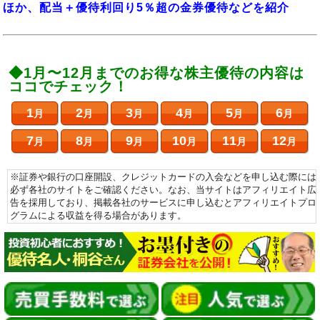
ほか、配当＋優待利回り5％超の金券優待などを紹介
◆1月〜12月までのお得な株主優待の内容は
ココでチェック！
1
2
3
4
5
6
月
月
月
月
月
月
7
8
9
10
11
12
月
月
月
月
月
月
※証券や銀行の口座開設、クレジットカードの入会などを申し込む際には
必ず各社のサイトをご確認ください。なお、当サイトはアフィリエイト広
告を採用しており、掲載各社のサービスに申し込むとアフィリエイトプロ
グラムによる収益を得る場合があります。