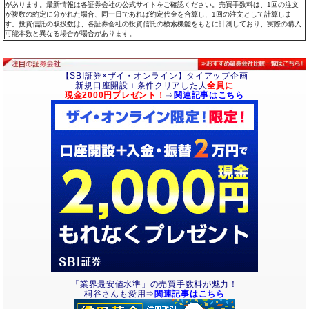
があります。最新情報は各証券会社の公式サイトをご確認ください。売買手数料は、1回の注文
が複数の約定に分かれた場合、同一日であれば約定代金を合算し、1回の注文として計算しま
す。投資信託の取扱数は、各証券会社の投資信託の検索機能をもとに計測しており、実際の購入
可能本数と異なる場合が場合があります。
【SBI証券×ザイ・オンライン】タイアップ企画
新規口座開設＋条件クリアした人
全員に
現金2000円プレゼント！
⇒
関連記事はこちら
「業界最安値水準」の売買手数料が魅力！
桐谷さんも愛用⇒
関連記事はこちら