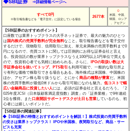
◆SBI証券
⇒詳細情報ページへ
○
すべて0円
米国、中国、
2677本
韓国、ロシア
※取引報告書などを「電子交付」に設定している場合
、アセアン
【SBI証券のおすすめポイント】
口座数では業界トップクラスの大手ネット証券で、最大の魅力のひとつ
は
国内株式の売買手数料が完全無料
なこと。取引報告書などを電子交付
するだけで、現物取引、信用取引に加え、単元未満株の売買手数料まで0
円になるので、売買コストに関しては圧倒的にお得な証券会社と言え
る。投資信託の数が業界トップクラスなうえ100円以上1円単位で買える
ので、投資初心者でも気軽に始められる。さらに、
IPOの取扱い数は大
手証券会社を抜いてトップ
。
PTS取引
も利用可能で、一般的な取引所よ
り有利な価格で株取引できる場合もある。海外株式は米国株、中国株の
ほか、アセアン株も取り扱うなど、とにかく
商品の種類が豊富
だ。米国
株の売買手数料が最低0米ドルから取引可能になのも魅力。
低コストで幅
広い金融商品に投資したい人
には、必須の証券会社と言えるだろう。「2
025年度JCSI（日本版顧客満足度指数）調査」の「証券業種」で9年連続
1位を獲得。また
口座開設サポートデスクが土日も営業
しているのも、初
心者には嬉しいポイントだ。
【SBI証券の関連記事】
◆【SBI証券の特徴とおすすめポイントを解説！】株式投資の売買手数料
の安さは業界トップクラス！ IPOや米国株、夜間取引など、商品・サー
ビスも充実