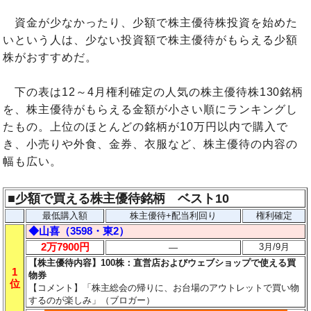
資金が少なかったり、少額で株主優待株投資を始めた
いという人は、少ない投資額で株主優待がもらえる少額
株がおすすめだ。
下の表は12～4月権利確定の人気の株主優待株130銘柄
を、株主優待がもらえる金額が小さい順にランキングし
たもの。上位のほとんどの銘柄が10万円以内で購入で
き、小売りや外食、金券、衣服など、株主優待の内容の
幅も広い。
■少額で買える
株主優待銘柄 ベスト10
最低購入額
株主優待+配当利回り
権利確定
◆山喜（3598・東2）
2万7900円
3月/9月
―
【株主優待内容】100株：直営店およびウェブショップで使える買
1
物券
位
【コメント】「株主総会の帰りに、お台場のアウトレットで買い物
するのが楽しみ」（ブロガー）