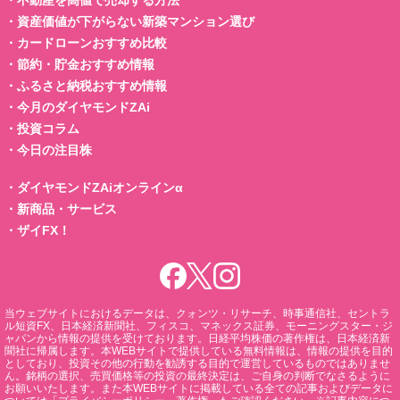
・
不動産を高値で売却する方法
・
資産価値が下がらない新築マンション選び
・
カードローンおすすめ比較
・
節約・貯金おすすめ情報
・
ふるさと納税おすすめ情報
・
今月のダイヤモンドZAi
・
投資コラム
・
今日の注目株
・
ダイヤモンドZAiオンラインα
・
新商品・サービス
・
ザイFX！
当ウェブサイトにおけるデータは、クォンツ・リサーチ、時事通信社、セントラ
ル短資FX、日本経済新聞社、フィスコ、マネックス証券、モーニングスター・ジ
ャパンから情報の提供を受けております。日経平均株価の著作権は、日本経済新
聞社に帰属します。本WEBサイトで提供している無料情報は、情報の提供を目的
としており、投資その他の行動を勧誘する目的で運営しているものではありませ
ん。銘柄の選択、売買価格等の投資の最終決定は、ご自身の判断でなさるように
お願いいたします。また本WEBサイトに掲載している全ての記事およびデータに