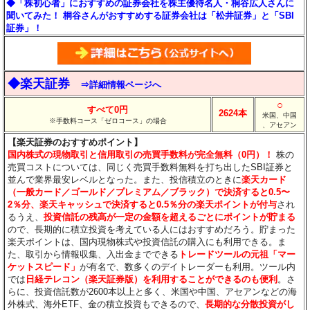
◆「株初心者」におすすめの証券会社を株主優待名人・桐谷広人さんに
聞いてみた！ 桐谷さんがおすすめする証券会社は「松井証券」と「SBI
証券」！
◆楽天証券
⇒詳細情報ページへ
○
すべて0円
2624本
米国、中国
※手数料コース「ゼロコース」の場合
、アセアン
【楽天証券のおすすめポイント】
国内株式の現物取引と信用取引の売買手数料が完全無料（0円）！
株の
売買コストについては、同じく売買手数料無料を打ち出したSBI証券と
並んで業界最安レベルとなった。また、投信積立のときに
楽天カード
（一般カード／ゴールド／プレミアム／ブラック）で決済すると0.5〜
2％分
、楽天キャッシュで決済すると0.5％分
の楽天ポイントが付与
され
るうえ、
投資信託の残高が一定の金額を超えるごとにポイントが貯まる
ので、長期的に積立投資を考えている人にはおすすめだろう。貯まった
楽天ポイントは、国内現物株式や投資信託の購入にも利用できる。ま
た、取引から情報収集、入出金までできる
トレードツールの元祖「マー
ケットスピード」
が有名で、数多くのデイトレーダーも利用。ツール内
では
日経テレコン（楽天証券版）を利用することができるのも便利
。さ
らに、投資信託数が2600本以上と多く、米国や中国、アセアンなどの海
外株式、海外ETF、金の積立投資もできるので、
長期的な分散投資がし