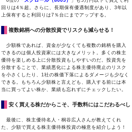
6位の「
スクロール（8005）
」も5万円以下で買えて利
回りは4％超。さらに、長期保有優遇制度があり、3年以
上保有すると利回りは7％台にまでアップする。
複数銘柄への分散投資でリスクも減らせる！
少額株であれば、資金が少なくても複数の銘柄を購入
できるのは個人投資家には大きなメリット。多くの株主
優待を楽しめる上に分散投資もしやすいのだ。投資先を
分散することで、業績悪化による株主優待廃止のリスク
を小さくしたり、1社の株価下落によるダメージも少なく
できる。もちろん少額株と言えども、購入する前には本
当に買ってよい株か、業績も忘れずにチェックしたい。
安く買える株だからこそ、手数料にはこだわるべし
最後に、株主優待名人・桐谷広人さんが教えてくれ
た、少額で買える株主優待株投資の極意を紹介しよう！