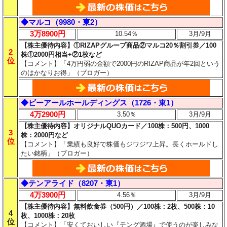
◆マルコ（9980・東2）
3万8900円
10.54％
3月/9月
【株主優待内容】①RIZAPグループ商品②マルコ20％割引券／100
2
株①2000円相当+②1枚など
位
【コメント】「4万円弱の金額で2000円のRIZAP商品が年2回という
のはかなりお得」（ブロガー）
◆ビーアールホールディングス（1726・東1）
4万2900円
3.50％
3月/9月
【株主優待内容】オリジナルQUOカード／100株：500円、1000
3
株：2000円など
位
【コメント】「業績も良好で株価もジワジワ上昇。長くホールドし
たい銘柄」（ブロガー）
◆テンアライド（8207・東1）
4万3900円
4.56％
3月/9月
【株主優待内容】無料飲食券（500円）／100株：2枚、500株：10
4
枚、1000株：20枚
位
【コメント】「安くておいしい『テング酒場』で使うのが楽しみな