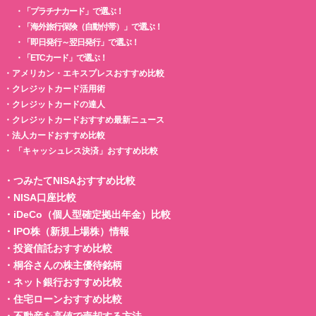
・
「プラチナカード」で選ぶ！
・
「海外旅行保険（自動付帯）」で選ぶ！
・
「即日発行～翌日発行」で選ぶ！
・
「ETCカード」で選ぶ！
・
アメリカン・エキスプレスおすすめ比較
・
クレジットカード活用術
・
クレジットカードの達人
・
クレジットカードおすすめ最新ニュース
・
法人カードおすすめ比較
・
「キャッシュレス決済」おすすめ比較
・
つみたてNISAおすすめ比較
・
NISA口座比較
・
iDeCo（個人型確定拠出年金）比較
・
IPO株（新規上場株）情報
・
投資信託おすすめ比較
・
桐谷さんの株主優待銘柄
・
ネット銀行おすすめ比較
・
住宅ローンおすすめ比較