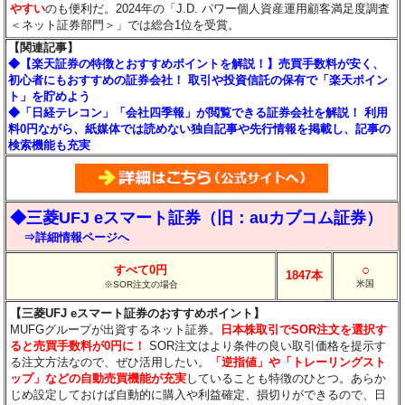
やすい
のも便利だ。2024年の「J.D. パワー個人資産運用顧客満足度調査
＜ネット証券部門＞」では総合1位を受賞。
【関連記事】
◆【楽天証券の特徴とおすすめポイントを解説！】売買手数料が安く、
初心者にもおすすめの証券会社！ 取引や投資信託の保有で「楽天ポイン
ト」を貯めよう
◆「日経テレコン」「会社四季報」が閲覧できる証券会社を解説！ 利用
料0円ながら、紙媒体では読めない独自記事や先行情報を掲載し、記事の
検索機能も充実
◆三菱UFJ eスマート証券（旧：auカブコム証券）
⇒詳細情報ページへ
○
すべて0円
1847本
米国
※SOR注文の場合
【三菱UFJ eスマート証券のおすすめポイント】
MUFGグループが出資するネット証券。
日本株取引でSOR注文を選択す
ると売買手数料が0円に！
SOR注文はより条件の良い取引価格を提示す
る注文方法なので、ぜひ活用したい。
「逆指値」や「トレーリングスト
ップ」などの自動売買機能が充実
していることも特徴のひとつ。あらか
じめ設定しておけば自動的に購入や利益確定、損切りができるので、日