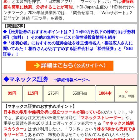
め」
と太鼓判を押す。「日本株アプリ」「マーケットラボ」では
優待銘
柄を簡単に検索、分析することが可能
。HDI-Japan主催の「HDI格付けベ
ンチマーク」2025年証券業界では、「問合せ窓口」「Webサポート」2
部門で3年連続「三つ星」を獲得。
【関連記事】
◆【松井証券のおすすめポイントは？】1日50万円以下の株取引は手数料
0円（無料）！ その他の無料サービスと個性派投資情報も紹介
◆「株初心者」におすすめの証券会社を株主優待名人・桐谷広人さんに
聞いてみた！ 桐谷さんがおすすめする証券会社は「松井証券」と「SBI
証券」！
◆マネックス証券
⇒詳細情報ページへ
○
99円
115円
275円
550円
1884本
/日
米国、中国
【マネックス証券のおすすめポイント】
日本株の取引や銘柄分析に役立つツールが揃っている
のがメリット。中
でも、多彩な注文方法や板発注が可能な
「マネックストレーダー」
や、
重要な業績を過去10期以上に渡ってグラフ表示できる
「マネックス銘柄
スカウター」
はぜひ利用したい。「ワン株」という
株を1株から売買でき
るサービス
もあるので、株初心者はそこから始めてみるのもいいだろ