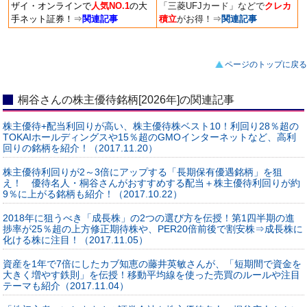
ザイ・オンラインで
人気NO.1
の大
「三菱UFJカード」などで
クレカ
手ネット証券！
⇒
関連記事
積立
がお得！
⇒
関連記事
ページのトップに戻る
桐谷さんの株主優待銘柄[2026年]の関連記事
株主優待+配当利回りが高い、株主優待株ベスト10！利回り28％超の
TOKAIホールディングスや15％超のGMOインターネットなど、高利
回りの銘柄を紹介！（2017.11.20）
株主優待利回りが2～3倍にアップする「長期保有優遇銘柄」を狙
え！ 優待名人・桐谷さんがおすすめする配当＋株主優待利回りが約
9％に上がる銘柄も紹介！（2017.10.22）
2018年に狙うべき「成長株」の2つの選び方を伝授！第1四半期の進
捗率が25％超の上方修正期待株や、PER20倍前後で割安株⇒成長株に
化ける株に注目！（2017.11.05）
資産を1年で7倍にしたカブ知恵の藤井英敏さんが、「短期間で資金を
大きく増やす鉄則」を伝授！移動平均線を使った売買のルールや注目
テーマも紹介（2017.11.04）