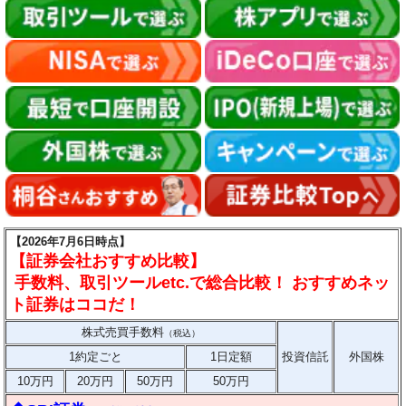
【2026年7月6日時点】
【証券会社おすすめ比較】
手数料、取引ツールetc.で総合比較！ おすすめネッ
ト証券はココだ！
株式売買手数料
（税込）
1約定ごと
1日定額
投資信託
外国株
10万円
20万円
50万円
50万円