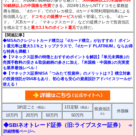
う。また、外国株の銘柄数の多さも魅力で、
5000銘柄以上の米国株や26
50銘柄以上の中国株を売買
できる。2024年1月からNTTドコモと業務提
携を開始。「dカード」でのクレカ積立、dカード年間利用額特典による
投信購入など、
ドコモとの提携サービス
が続々登場している。「dカー
ド」「JCBカード」「マネックスカード」などの提携クレカで投資信託
を積み立てると
最大3.1％のポイント還元
でお得だ。
【関連記事】
◆NISAのクレジットカード積立は「dカード積立」がおすすめ！ ポイン
ト還元率は最大3.1％とトップクラスで、｢dカード PLATINUM」ならお得
な特典も満載！
◆【マネックス証券の特徴とおすすめポイントを解説】｢単元未満株｣の
売買手数料の安さ＆取扱銘柄の多さに加え、｢米国株・中国株｣の充実度
も業界最強レベル！
◆【マネックス証券NISA「つみたて投資枠」のメリットは？】積立対象
の投資信託が264本もあり、初心者も安心の資産設計アドバイスツールが
使える！
1約定ごと
1日定額
（税込）
（税込）
投資信託
外国株
※1
10万円
20万円
50万円
50万円
◆SBIネオトレード証券（旧:ライブスター証券）
⇒
詳細情報ページへ