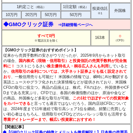
1約定ごと
1日定額
（税込）
（税込）
投資信託
外国株
※1
10万円
20万円
50万円
50万円
◆GMOクリック証券
⇒詳細情報ページへ
○
すべて0円
163本
（CFD）
※電話注文を除く
【GMOクリック証券のおすすめポイント】
従来から売買手数料の安さがウリだったが、2025年9月からネット取引
の場合、
国内株式（現物・信用取引）と投資信託の売買手数料が完全無
料に！
コストにうるさい
株主優待名人・桐谷広人さんも利用
していると
か。
信用取引の金利については、大手ネット証券よりも低く設定されて
おり
、一般信用売りも可能だ！ 米国株の情報では、瞬時にAIが翻訳する
英語ニュースやグラフ化された決算情報などが提供されており、米国株
CFDの取引に役立つ。商品の品揃えは、株式、FXのほか、外国債券やCF
Dまである充実ぶり。CFDでは、各国の株価指数のほか、原油や金など
の商品、外国株など多彩な取引が可能。
この1社でほぼすべての投資対象
をカバーできる
と言っても過言ではないだろう。国内店頭CFDについて
は、2024年度まで11年連続で取引高シェア1位を継続。頻繁に売買しな
い初心者はもちろん、信用取引やCFDなどのレバレッジ取引も活用する
専業デイトレーダーまで、幅広い投資家におすすめ！
【関連記事】
◆【GMOクリック証券の特徴とメリットを徹底解説！】日本株の売買手