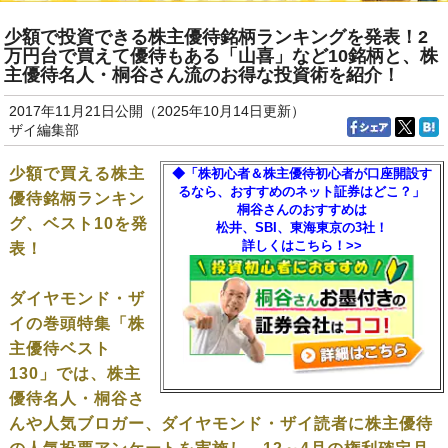
少額で投資できる株主優待銘柄ランキングを発表！2
万円台で買えて優待もある「山喜」など10銘柄と、株
主優待名人・桐谷さん流のお得な投資術を紹介！
2017年11月21日公開（2025年10月14日更新）
ザイ編集部
少額で買える株主
◆「株初心者＆株主優待初心者が口座開設す
るなら、おすすめのネット証券はどこ？」
優待銘柄ランキン
桐谷さんのおすすめは
グ、ベスト10を発
松井、SBI、東海東京の3社！
詳しくはこちら！>>
表！
ダイヤモンド・ザ
イの巻頭特集「株
主優待ベスト
130」では、株主
優待名人・桐谷さ
んや人気ブロガー、ダイヤモンド・ザイ読者に株主優待