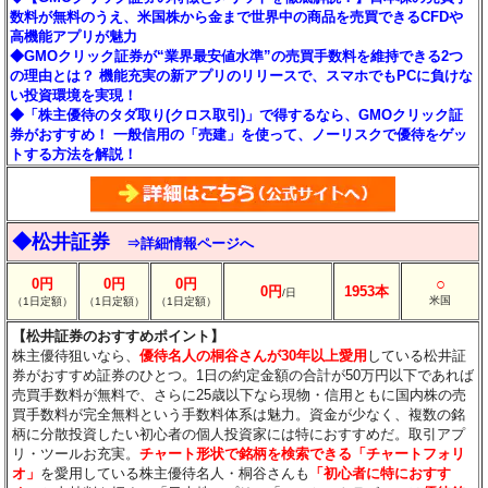
数料が無料のうえ、米国株から金まで世界中の商品を売買できるCFDや
高機能アプリが魅力
◆GMOクリック証券が“業界最安値水準”の売買手数料を維持できる2つ
の理由とは？ 機能充実の新アプリのリリースで、スマホでもPCに負けな
い投資環境を実現！
◆「株主優待のタダ取り(クロス取引)」で得するなら、GMOクリック証
券がおすすめ！ 一般信用の「売建」を使って、ノーリスクで優待をゲッ
トする方法を解説！
◆松井証券
⇒詳細情報ページへ
○
0円
0円
0円
0円
1953本
/日
米国
（1日定額）
（1日定額）
（1日定額）
【松井証券のおすすめポイント】
株主優待狙いなら、
優待名人の桐谷さんが30年以上愛用
している松井証
券がおすすめ証券のひとつ。1日の約定金額の合計が50万円以下であれば
売買手数料が無料で、さらに25歳以下なら現物・信用ともに国内株の売
買手数料が完全無料という手数料体系は魅力。資金が少なく、複数の銘
柄に分散投資したい初心者の個人投資家には特におすすめだ。取引アプ
リ・ツールお充実。
チャート形状で銘柄を検索できる「チャートフォリ
オ」
を愛用している株主優待名人・桐谷さんも
「初心者に特におすす