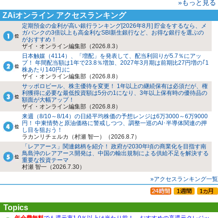
»もっと見る
ZAiオンライン アクセスランキング
定期預金の金利が高い銀行ランキング[2026年8月] 貯金をするなら、メ
ガバンクの3倍以上も高金利なSBI新生銀行など、お得な銀行を選ぶの
がおすすめ！
ザイ・オンライン編集部（2026.8.3）
日本触媒（4114）、「増配」を発表して、配当利回りが5.7％にアッ
プ！ 年間配当額は1年で23.8％増加、2027年3月期は前期比27円増の｢1
株あたり140円｣に
ザイ・オンライン編集部（2026.8.8）
サッポロビール、株主優待を変更！ 1年以上の継続保有は必須だが、権
利獲得に必要な最低投資額は5分の1になり、3年以上保有時の優待品の
額面が大幅アップ！
ザイ・オンライン編集部（2026.8.8）
来週（8/10～8/14）の日経平均株価の予想レンジは6万3000～6万9000
円！ 中東情勢と原油価格に警戒しつつ、調整一巡のAI･半導体関連の押
し目を狙おう！
ラカンリチェルカ（村瀬 智一）（2026.8.7）
「レアアース」関連銘柄を紹介！ 政府が2030年頃の商業化を目指す南
鳥島沖のレアアース開発は、中国の輸出規制による供給不足を解決する
重要な投資テーマ
村瀬 智一（2026.7.30）
»アクセスランキング一覧
Topics