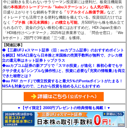
中に値動きを見られないサラリーマン投資家には便利だ。板発注機能装
備の
本格派のトレードツール「kabuステーション」も人気が高い
。その
日盛り上がりそうな銘柄を予測する
「リアルタイム株価予測」
など、デ
イトレードでも活用できる便利な機能を備えている。投資信託だけでは
なく
「プチ株（単元未満株）」の積立も可能
。月500円から株を積み立て
られるので、資金の少ない株初心者にはおすすめだ。HDI-Japan主催の
「HDI格付けベンチマーク」2025年証券業界では、「問合せ窓口」「We
bサポート」2部門で3年連続「三つ星」を獲得。
【関連記事】
◆【三菱UFJ eスマート証券（旧：auカブコム証券）のおすすめポイント
を解説】NISA口座なら日本株と米国株の売買手数料が無料で、クレカ積
立の還元率はネット証券トップクラス
◆auカブコム証券の新アプリで「スマホ投資」が進化！ 株初心者でもサ
クサク使える｢シンプルな操作性｣と、投資に必要な｢充実の情報量｣を両立
できた秘密とは？
◆au PAY カード｣で積立投資すると最大5％のPontaポイントがたまる！
NISAも対象なので、これから投資を始める人にもおすすめ
▼【ザイ限定】2000円プレゼントの特典情報も掲載！▼