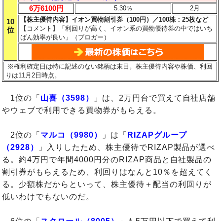
6万6100円
5.30％
2月
【株主優待内容】イオン買物割引券（100円）／100株：25枚など
10
【コメント】「利回りが高く、イオン系の買物優待券の中ではいち
位
ばん効率が良い」（ブロガー）
※権利確定日は特に記述のない銘柄は末日。株主優待内容や株価、利回
りは11月2日時点。
1位の「
山喜（3598）
」は、2万円台で買えて自社店舗
やウェブで利用できる買物券がもらえる。
2位の「
マルコ（9980）
」は「
RIZAPグループ
（2928）
」入りしたため、株主優待でRIZAP製品が選べ
る。約4万円で年間4000円分のRIZAP商品と自社製品の
割引券がもらえるため、利回りはなんと10％を超えてく
る。少額株だからといって、株主優待＋配当の利回りが
低いわけでもないのだ。