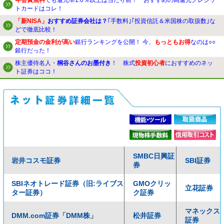
年会費無料
でも還元率1.0％以上は当たり前！ おすすめの高還元クレジッ
トカードはコレ！
「新NISA」
おすすめ証券会社は？
｢手数料｣｢投資信託＆米国株の取扱数｣な
どで徹底比較！
定期預金の金利が高い
銀行ランキングを公開！ 今、
もっともお得
なのは○○
銀行だった！
株主優待名人・
桐谷さんのお墨付き
！ 株式
投資初心者
におすすめのネッ
ト証券はココ！
SMBC日興証
岩井コスモ証券
SBI証券
券
SBIネオトレード証券（旧:ライブス
GMOクリッ
立花証券
ター証券）
ク証券
マネックス
DMM.com証券「DMM株」
松井証券
証券