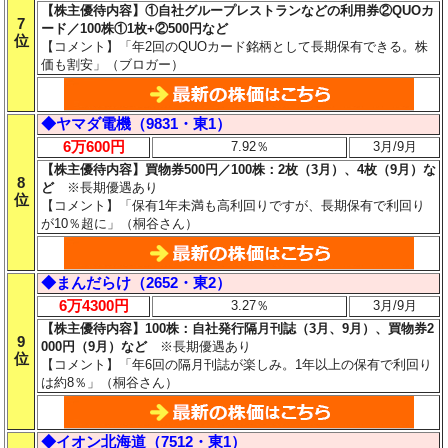
【株主優待内容】①自社グループレストランなどの利用券②QUOカ
7
ード／100株①1枚+②500円など
位
【コメント】「年2回のQUOカード銘柄として長期保有できる。株
価も割安」（ブロガー）
◆ヤマダ電機（9831・東1）
6万600円
7.92％
3月/9月
【株主優待内容】買物券500円／100株：2枚（3月）、4枚（9月）な
8
ど
※長期優遇あり
位
【コメント】「保有1年未満も高利回りですが、長期保有で利回り
が10％超に」（桐谷さん）
◆まんだらけ（2652・東2）
6万4300円
3.27％
3月/9月
【株主優待内容】100株：自社発行隔月刊誌（3月、9月）、買物券2
9
000円（9月）など
※長期優遇あり
位
【コメント】「年6回の隔月刊誌が楽しみ。1年以上の保有で利回り
は約8％」（桐谷さん）
◆イオン北海道（7512・東1）