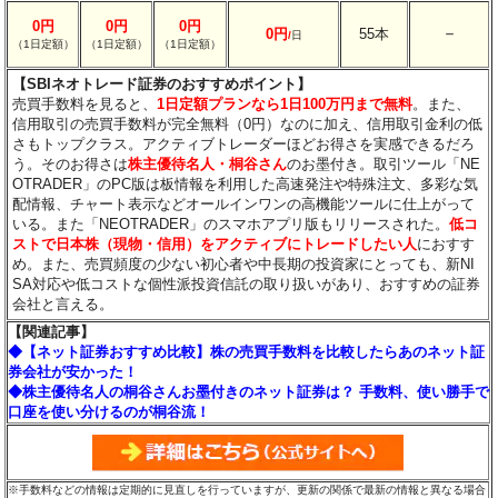
0円
0円
0円
－
0円
55本
/
日
（1日定額）
（1日定額）
（1日定額）
【SBIネオトレード証券のおすすめポイント】
売買手数料を見ると、
1日定額プランなら1日100万円まで無料
。また、
信用取引の売買手数料が完全無料（0円）なのに加え、信用取引金利の低
さもトップクラス。アクティブトレーダーほどお得さを実感できるだろ
う。そのお得さは
株主優待名人・桐谷さん
のお墨付き。取引ツール「NE
OTRADER」のPC版は板情報を利用した高速発注や特殊注文、多彩な気
配情報、チャート表示などオールインワンの高機能ツールに仕上がって
いる。また「NEOTRADER」のスマホアプリ版もリリースされた。
低コ
ストで日本株（現物・信用）をアクティブにトレードしたい人
におすす
め。また、売買頻度の少ない初心者や中長期の投資家にとっても、新NI
SA対応や低コストな個性派投資信託の取り扱いがあり、おすすめの証券
会社と言える。
【関連記事】
◆【ネット証券おすすめ比較】株の売買手数料を比較したらあのネット証
券会社が安かった！
◆株主優待名人の桐谷さんお墨付きのネット証券は？ 手数料、使い勝手で
口座を使い分けるのが桐谷流！
※手数料などの情報は定期的に見直しを行っていますが、更新の関係で最新の情報と異なる場合