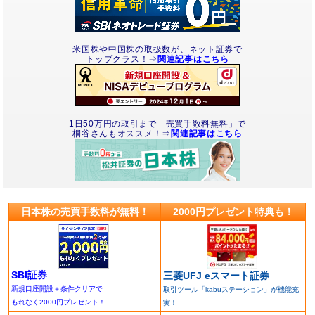
米国株や中国株の取扱数が、ネット証券で
トップクラス！⇒
関連記事はこちら
1日50万円の取引まで「売買手数料無料」で
桐谷さんもオススメ！⇒
関連記事はこちら
日本株の売買手数料が無料！
2000円プレゼント特典も！
SBI証券
三菱UFJ eスマート証券
新規口座開設＋条件クリアで
取引ツール「kabuステーション」が機能充
もれなく2000円プレゼント！
実！