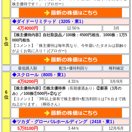
株主優待です！」（ブロガー）
◆ダイドーリミテッド（3205・東1）
4万4000円
12.50％
3月
【株主優待内容】自社取扱品／100株：4500円相当、1000株：1万5
5
000円相当
位
【コメント】「株主優待は毎年異なり、今年届いたタオルは肌触り
がよくお気に入り！｣(ブロガー)
最低購入額
配当+優待利回り
権利確定
◆スクロール（8005・東1）
4万6200円
4.33％
3月/9月
【株主優待内容】①株主優待券
（長期優遇あり）
②新茶（3月の
6
み）／100株①500円+②など
位
【コメント】「3年以上保有で株主優待+配当利回りは7％台まで跳
ね上がります」（桐谷さん）
◆ツカダ・グローバルホールディング（2418・東1）
5万8100円
3.44％
12月/6月